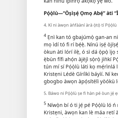
kàn nínú ìpínrọ̀ àkọ́kọ́ yẹ̀ wò.
Pọ́ọ̀lù—“Òṣìṣẹ́ Ọmọ Abẹ́” àti “Ì
4. Kí ni àwọn àǹfààní àrà ọ̀tọ̀ tí Pọ́ọ̀lù
4
Ẹnì kan tó gbajúmọ̀ gan-an ni Pó
mọ ìdí tó fi rí bẹ́ẹ̀. Nínú iṣẹ́ òj
òkun àti lórí ilẹ̀, ó sì dá ọ̀pọ̀ ìjọ
ẹ̀bùn fífi ahọ́n àjèjì sọ̀rọ̀ jíǹkí Pọ́
tún mí sí Pọ́ọ̀lù láti kọ mẹ́rìn
Kristẹni Lédè Gíríìkì báyìí. Ní ked
gbogbo àwọn àpọ́sítélì yòókù 
5. Báwo ni Pọ́ọ̀lù ṣe fi hàn pé òun jẹ́ 
5
Níwọ̀n bí ó ti jẹ́ pé Pọ́ọ̀lù l
Kristẹni, àwọn kan lè máa retí àt