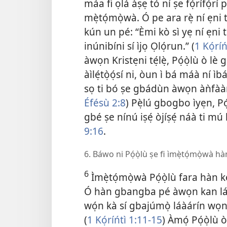
máa fi ọlá àṣẹ tó ní ṣe fọ́rífọ́rí 
mẹ̀tọ́mọ̀wà. Ó pe ara rẹ̀ ní ẹni t
kún un pé: “Èmi kò sì yẹ ní ẹni tí
inúnibíni sí ìjọ Ọlọ́run.” (
1 Kọ́ríń
àwọn Kristẹni tẹ́lẹ̀, Pọ́ọ̀lù ò lè
àìlẹ́tọ̀ọ́sí ni, òun ì bá máà ní 
sọ ti bó ṣe gbádùn àwọn àǹfààní i
Éfésù 2:8
) Pẹ̀lú gbogbo ìyẹn, Pó
gbé ṣe nínú iṣẹ́ òjíṣẹ́ náà ti 
9:16
.
6. Báwo ni Pọ́ọ̀lù ṣe fi ìmẹ̀tọ́mọ̀wà h
6
Ìmẹ̀tọ́mọ̀wà Pọ́ọ̀lù fara hàn k
Ó hàn gbangba pé àwọn kan lár
wọ́n kà sí gbajúmọ̀ láàárín wọn, 
(
1 Kọ́ríńtì 1:11-15
) Àmọ́ Pọ́ọ̀lù 