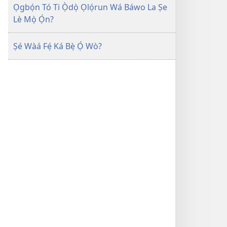
Ọgbọ́n Tó Ti Ọ̀dọ̀ Ọlọ́run Wá Báwo La Ṣe
Lè Mọ̀ Ọ́n?
Ṣé Wàá Fẹ́ Ká Bẹ̀ Ọ́ Wò?