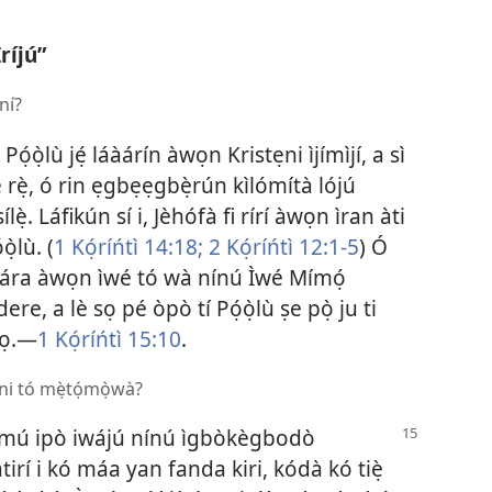
ríjú”
 ní?
̣ọ̀lù jẹ́ láàárín àwọn Kristẹni ìjímìjí, a sì
íṣẹ́ rẹ̀, ó rin ẹgbẹẹgbẹ̀rún kìlómítà lójú
 sílẹ̀. Láfikún sí i, Jèhófà fi rírí àwọn ìran àti
ọ̀lù. (
1 Kọ́ríńtì 14:18;
2 Kọ́ríńtì 12:1-5
) Ó
lá lára àwọn ìwé tó wà nínú Ìwé Mímọ́
ere, a lè sọ pé òpò tí Pọ́ọ̀lù ṣe pọ̀ ju ti
lọ.—
1 Kọ́ríńtì 15:10
.
ẹni tó mẹ̀tọ́mọ̀wà?
ó ń mú ipò iwájú nínú ìgbòkègbodò
irí i kó máa yan fanda kiri, kódà kó tiẹ̀