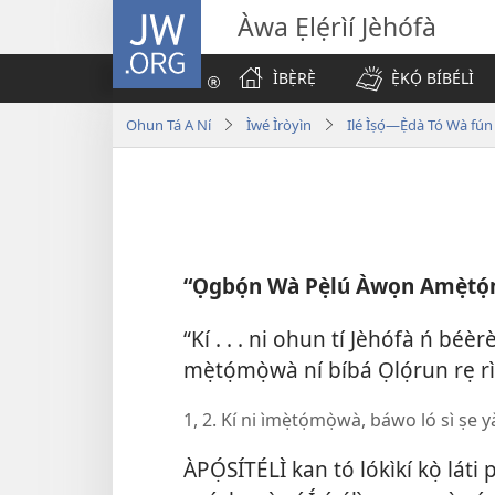
JW.ORG
Àwa Ẹlẹ́rìí Jèhófà
ÌBẸ̀RẸ̀
Ẹ̀KỌ́ BÍBÉLÌ
Ohun Tá A Ní
Ìwé Ìròyìn
Ilé Ìṣọ́—Ẹ̀dà Tó Wà fún
“Ọgbọ́n Wà Pẹ̀lú Àwọn Amẹ̀tó
“Kí . . . ni ohun tí Jèhófà ń béèrè l
mẹ̀tọ́mọ̀wà ní bíbá Ọlọ́run rẹ 
1, 2. Kí ni ìmẹ̀tọ́mọ̀wà, báwo ló sì ṣe y
ÀPỌ́SÍTÉLÌ kan tó lókìkí kọ̀ láti p