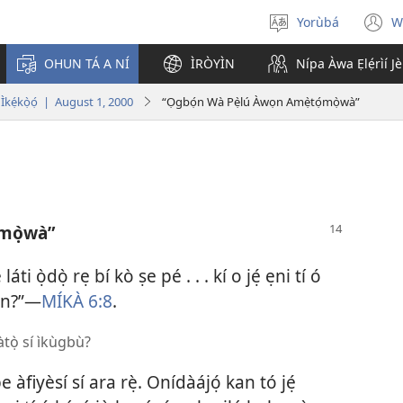
Yorùbá
W
Yan
(
èdè
n
OHUN TÁ A NÍ
ÌRÒYÌN
Nípa Àwa Ẹlẹ́rìí J
w
 Ìkẹ́kọ̀ọ́ | August 1, 2000
“Ọgbọ́n Wà Pẹ̀lú Àwọn Amẹ̀tọ́mọ̀wà”
̣mọ̀wà”
áti ọ̀dọ̀ rẹ bí kò ṣe pé . . . kí o jẹ́ ẹni tí ó
rìn?”—
MÍKÀ 6:8
.
àtọ̀ sí ìkùgbù?
e àfiyèsí sí ara rẹ̀. Onídàájọ́ kan tó jẹ́