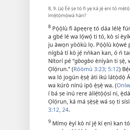
8, 9. (a) Èé ṣe tó fi yẹ ká jẹ́ ẹni tó mẹ̀
ìmẹ̀tọ́mọ̀wà hàn?
8
Pọ́ọ̀lù fi àpẹẹrẹ tó dáa lélẹ̀ fú
a gbé lé wa lọ́wọ́ ti tó, kò sí è
ju àwọn yòókù lọ. Pọ́ọ̀lù kọ̀wé p
nígbà tí kò jẹ́ nǹkan kan, ó ń tan
Nítorí pé “
gbogbo
ènìyàn ti ṣẹ̀, 
Ọlọ́run.” (
Róòmù 3:23;
5:12
) Bé
wa ló jogún ẹ̀ṣẹ̀ àti ikú látọ̀dọ̀
wa kúrò nínú ipò ẹ̀ṣẹ̀ wa. (
Oníw
í bá ṣe inú rere àìlẹ́tọ̀ọ́sí ni, 
Ọlọ́run, ká má ṣẹ̀ṣẹ̀ wá sọ ti s
3:12,
24
.
9
Mímọ èyí kò ní jẹ́ kí ẹnì kan t