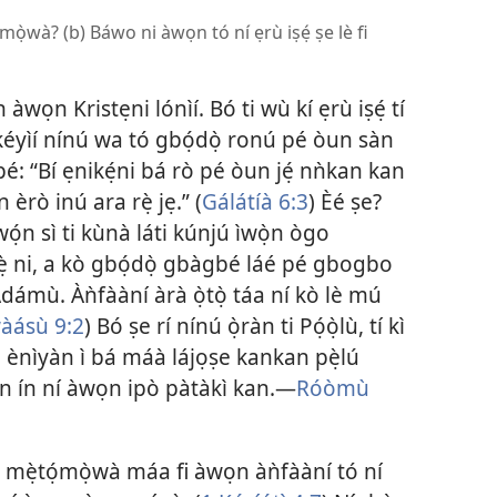
tọ́mọ̀wà? (b) Báwo ni àwọn tó ní ẹrù iṣẹ́ ṣe lè fi
n àwọn Kristẹni lónìí. Bó ti wù kí ẹrù iṣẹ́ tí
yíkéyìí nínú wa tó gbọ́dọ̀ ronú pé òun sàn
é: “Bí ẹnikẹ́ni bá rò pé òun jẹ́ nǹkan kan
 èrò inú ara rẹ̀ jẹ.” (
Gálátíà 6:3
) Èé ṣe?
wọ́n sì ti kùnà láti kúnjú ìwọ̀n ògo
̣ẹ̀ ni, a kò gbọ́dọ̀ gbàgbé láé pé gbogbo
 Ádámù. Àǹfààní àrà ọ̀tọ̀ táa ní kò lè mú
àásù 9:2
) Bó ṣe rí nínú ọ̀ràn ti Pọ́ọ̀lù, tí kì
ẹ̀dá ènìyàn ì bá máà lájọṣe kankan pẹ̀lú
ísìn ín ní àwọn ipò pàtàkì kan.—
Róòmù
ó mẹ̀tọ́mọ̀wà máa fi àwọn àǹfààní tó ní