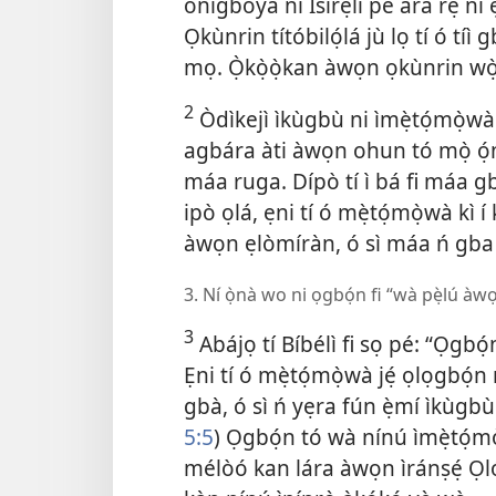
onígboyà ní Ísírẹ́lì pe ara rẹ̀ ní
Ọkùnrin títóbilọ́lá jù lọ tí ó tíì
mọ. Ọ̀kọ̀ọ̀kan àwọn ọkùnrin wọ̀n
2
Òdìkejì ìkùgbù ni ìmẹ̀tọ́mọ̀wà. 
agbára àti àwọn ohun tó mọ̀ ọ́n ṣe
máa ruga. Dípò tí ì bá fi máa gb
ipò ọlá, ẹni tí ó mẹ̀tọ́mọ̀wà kì í
àwọn ẹlòmíràn, ó sì máa ń gba t
3. Ní ọ̀nà wo ni ọgbọ́n fi “wà pẹ̀lú à
3
Abájọ tí Bíbélì fi sọ pé: “Ọgbó
Ẹni tí ó mẹ̀tọ́mọ̀wà jẹ́ ọlọgbọ́n n
gbà, ó sì ń yẹra fún ẹ̀mí ìkùgbù 
5:5
) Ọgbọ́n tó wà nínú ìmẹ̀tọ́mò
mélòó kan lára àwọn ìránṣẹ́ Ọló