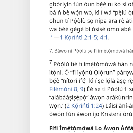
gbóríyìn fún òun bẹ́ẹ̀ ni kò sí 
bá ń bẹ̀ wọ́n wò, kì í wá “pẹ̀lú 
ohun tí Pọ́ọ̀lù sọ nípa ara rẹ̀ àt
wa bẹ́ẹ̀ gẹ́gẹ́ bí òṣìṣẹ́ ọmọ abẹ́ 
—
1 Kọ́ríńtì 2:1-5;
4:1
.
a
7. Báwo ni Pọ́ọ̀lù ṣe fi ìmẹ̀tọ́mọ̀wà h
7
Pọ́ọ̀lù tiẹ̀ fi ìmẹ̀tọ́mọ̀wà hàn 
ìtọ́ni. Ó “fi ìyọ́nú Ọlọ́run” pàrọ
bẹ́ẹ̀ “nítorí ìfẹ́” kì í ṣe lọ́lá àṣẹ rè
Fílémónì 8, 9
) Èé ṣe tí Pọ́ọ̀lù fi
“alábàáṣiṣẹ́pọ̀”
àwọn arákùnrin rẹ̀
wọn.’ (
2 Kọ́ríńtì 1:24
) Láìsí àní-à
ọ̀wọ́n fún àwọn ìjọ Kristẹni ọ̀r
Fífi Ìmẹ̀tọ́mọ̀wà Lo Àwọn Àǹf