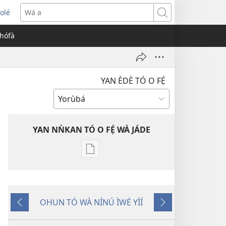
ọlé
opens
Wá
ew
a
èhófà
indow)
YAN ÈDÈ TÓ O FẸ́
YAN NǸKAN TÓ O FẸ́ WÀ JÁDE
Bó
o
ṣe
fẹ́
OHUN TÓ WÀ NÍNÚ ÌWÉ YÌÍ
wa
Pa
Èyí
ìtẹ̀jáde
Dà
Tó