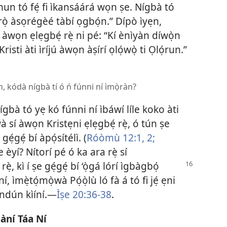
ohun tó fẹ́ fi ìkansáárá wọn ṣe. Nígbà tó
ọ̀rọ̀ àsọrégèé tàbí ọgbọ́n.” Dípò ìyẹn,
i àwọn ẹlẹgbẹ́ rẹ̀ ni pé: “Kí ènìyàn díwọ̀n
Kristi àti ìríjú àwọn àṣírí ọlọ́wọ̀ ti Ọlọ́run.”
àn, kódà nígbà tí ó ń fúnni ní ìmọ̀ràn?
nígbà tó yẹ kó fúnni ní ìbáwí líle koko àti
wà sí àwọn Kristẹni ẹlẹgbẹ́ rẹ̀, ó tún ṣe
̣ gẹ́gẹ́ bí àpọ́sítélì. (
Róòmù 12:1, 2;
 ṣe èyí? Nítorí pé ó ka ara rẹ̀ sí
, kì í ṣe gẹ́gẹ́ bí ‘ọ̀gá lórí ìgbàgbọ́
ní, ìmẹ̀tọ́mọ̀wà Pọ́ọ̀lù ló fà á tó fi jẹ́ ẹni
úndún kìíní.—
Ìṣe 20:36-38
.
ààní Táa Ní