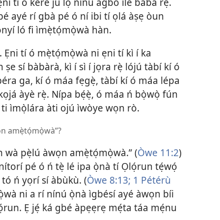
 ẹni tí ó kéré jù lọ nínú agbo ilé baba rẹ̀.
 gbé ayé rí gbà pé ó ní ibi tí ọlá àṣẹ òun
yí ló fi ìmẹ̀tọ́mọ̀wà hàn.
Ẹni tí ó mẹ̀tọ́mọ̀wà ni ẹni tí kì í ka
 sí bàbàrà, kì í sì í jọra rẹ̀ lójú tàbí kí ó
éra ga, kí ó máa fẹgẹ̀, tàbí kí ó máa lépa
 kọjá àyè rẹ̀. Nípa bẹ́ẹ̀, ó máa ń bọ̀wọ̀ fún
i ìmọ̀lára àti ojú ìwòye wọn rò.
wọn amẹ̀tọ́mọ̀wà”?
̣n wà pẹ̀lú àwọn amẹ̀tọ́mọ̀wà.” (
Òwe 11:2
)
ítorí pé ó ń tẹ̀ lé ipa ọ̀nà tí Ọlọ́run tẹ́wọ́
tó ń yọrí sí àbùkù. (
Òwe 8:13;
1 Pétérù
̣wà ni a rí nínú ọ̀nà ìgbésí ayé àwọn bíi
̣run. Ẹ jẹ́ ká gbé àpẹẹrẹ mẹ́ta táa mẹ́nu