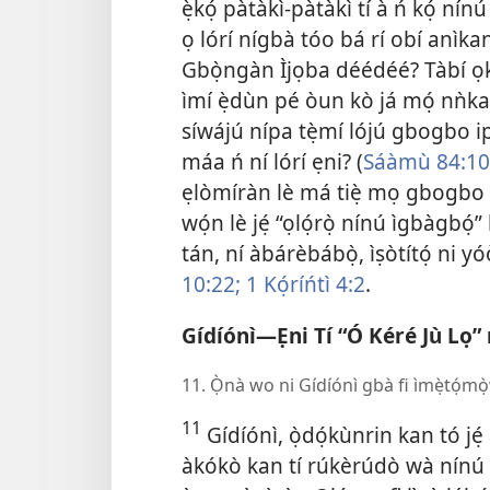
ẹ̀kọ́ pàtàkì-pàtàkì tí à ń kọ́ nínú
ọ lórí nígbà tóo bá rí obí anìk
Gbọ̀ngàn Ìjọba déédéé? Tàbí ọkàn
ìmí ẹ̀dùn pé òun kò já mọ́ nǹkan
síwájú nípa tẹ̀mí lójú gbogbo i
máa ń ní lórí ẹni? (
Sáàmù 84:10
ẹlòmíràn lè má tiẹ̀ mọ gbogbo àd
wọ́n lè jẹ́ “ọlọ́rọ̀ nínú ìgbàgbọ́
tán, ní àbárèbábọ̀, ìṣòtítọ́ ni 
10:22;
1 Kọ́ríńtì 4:2
.
Gídíónì—Ẹni Tí “Ó Kéré Jù Lọ” n
11. Ọ̀nà wo ni Gídíónì gbà fi ìmẹ̀tọ́mò
11
Gídíónì, ọ̀dọ́kùnrin kan tó jé
àkókò kan tí rúkèrúdò wà nínú ì