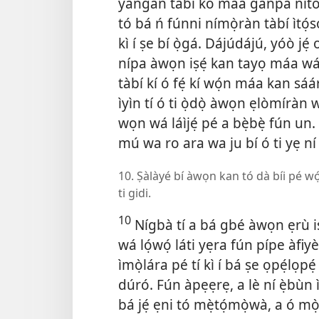
yangàn tàbí kó máa ganpá nítorí
tó bá ń fúnni nímọ̀ràn tàbí ìtọ́s
kì í ṣe bí ọ̀gá. Dájúdájú, yóò jẹ́
nípa àwọn iṣẹ́ kan tayọ máa wá ì
tàbí kí ó fẹ́ kí wọ́n máa kan sáár
ìyìn tí ó ti ọ̀dọ̀ àwọn ẹlòmíràn
wọn wá láìjẹ́ pé a bẹ̀bẹ̀ fún un. B
mú wa ro ara wa ju bí ó ti yẹ ní
10. Ṣàlàyé bí àwọn kan tó dà bíi pé wọ́n 
ti gidi.
10
Nígbà tí a bá gbé àwọn ẹrù iṣé
wá lọ́wọ́ láti yẹra fún pípe àfiy
ìmọ̀lára pé tí kì í bá ṣe ọpẹ́lọpé
dúró. Fún àpẹẹrẹ, a lè ní ẹ̀bùn ì
bá jẹ́ ẹni tó mẹ̀tọ́mọ̀wà, a ó m