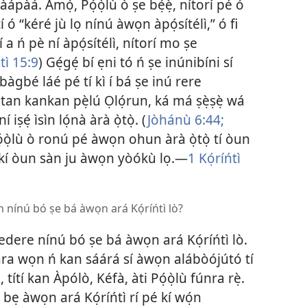
pàápàá. Àmọ́, Pọ́ọ̀lù ò ṣe bẹ́ẹ̀, nítorí pé ó
í ó “kéré jù lọ nínú àwọn àpọ́sítélì,” ó fi
 a ń pè ní àpọ́sítélì, nítorí mo ṣe
tì 15:9
) Gẹ́gẹ́ bí ẹni tó ń ṣe inúnibíni sí
 gbàgbé láé pé tí kì í bá ṣe inú rere
ìbátan kankan pẹ̀lú Ọlọ́run, ká má ṣẹ̀ṣẹ̀ wá
ṣẹ́ ìsìn lọ́nà àrà ọ̀tọ̀. (
Jòhánù 6:44;
̣ọ̀lù ò ronú pé àwọn ohun àrà ọ̀tọ̀ tí òun
mú kí òun sàn ju àwọn yòókù lọ.—
1 Kọ́ríńtì
àn nínú bó ṣe bá àwọn ará Kọ́ríńtì lò?
edere nínú bó ṣe bá àwọn ará Kọ́ríńtì lò.
a wọn ń kan sáárá sí àwọn alábòójútó tí
títí kan Àpólò, Kéfà, àti Pọ́ọ̀lù fúnra rẹ̀.
ò bẹ àwọn ará Kọ́ríńtì rí pé kí wọ́n