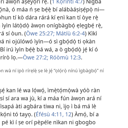
 àwọn àṣeyọrí rẹ̀. (
1 Kọ́ríńtì 4:7
) Nígbà
ọ́nà, ó máa ń ṣe bẹ́ẹ̀ bí alábàáṣiṣẹ́pọ̀ ni—
 ohun tí kò dára rárá kí ẹnì kan tí òye rẹ̀
yìn látọ̀dọ̀ àwọn onígbàgbọ́ ẹlẹgbẹ́ rẹ̀,
á sí òun. (
Òwe 25:27;
Mátíù 6:2-4
) Kìkì
 wá ni ojúlówó ìyìn—ó sì gbọ́dọ̀ ti ọkàn
í irú ìyìn bẹ́ẹ̀ bá wá, a ò gbọ́dọ̀ jẹ́ kí ó
 rírò lọ.—
Òwe 27:2;
Róòmù 12:3
.
wà ní ipò rírẹlẹ̀ ṣe lè jẹ́ “ọlọ́rọ̀ nínú ìgbàgbọ́” ní
̣ kan lé wa lọ́wọ́, ìmẹ̀tọ́mọ̀wà yóò ràn
èsí sí ara wa jù, kí a máa fún àwọn ará ní
̣ ìsapá àti agbára tiwa ni, ìjọ ì bá má lè
kọ́ni tó tayọ. (
Éfésù 4:11, 12
) Àmọ́, bí a
ọ̀ pé kì í ṣe orí pèpéle nìkan ni gbogbo