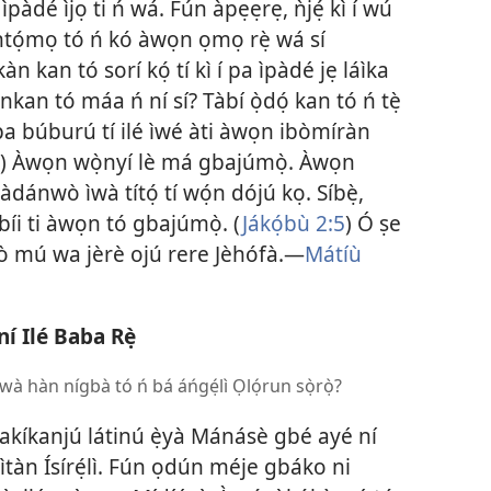
 ìpàdé ìjọ ti ń wá. Fún àpẹẹrẹ, ǹjẹ́ kì í wú
antọ́mọ tó ń kó àwọn ọmọ rẹ̀ wá sí
 kan tó sorí kọ́ tí kì í pa ìpàdé jẹ láìka
kan tó máa ń ní sí? Tàbí ọ̀dọ́ kan tó ń tẹ̀
pa búburú tí ilé ìwé àti àwọn ibòmíràn
) Àwọn wọ̀nyí lè má gbajúmọ̀. Àwọn
ánwò ìwà títọ́ tí wọ́n dójú kọ. Síbẹ̀,
” bíi ti àwọn tó gbajúmọ̀. (
Jákọ́bù 2:5
) Ó ṣe
yóò mú wa jèrè ojú rere Jèhófà.—
Mátíù
í Ilé Baba Rẹ̀
̣wà hàn nígbà tó ń bá áńgẹ́lì Ọlọ́run sọ̀rọ̀?
̣ akíkanjú látinú ẹ̀yà Mánásè gbé ayé ní
tàn Ísírẹ́lì. Fún ọdún méje gbáko ni