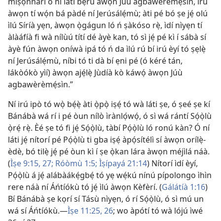
míṣọ́nnárì ò ní láti bẹ̀rù àwọn Júù agbawèrèmẹ́sìn, irú
àwọn tí wọ́n bá pàdé ní Jerúsálẹ́mù; àti pé bó ṣe jẹ́ olú
ìlú Síríà yẹn, àwọn ọ̀gágun ló ń ṣàkóso rẹ̀, ìdí nìyẹn tí
àlàáfíà fi wà nílùú títí dé àyè kan, tó sì jẹ́ pé kì í sábà sí
àyè fún àwọn oníwà ipá tó ń da ìlú rú bí irú èyí tó ṣẹlẹ̀
ní Jerúsálẹ́mù, níbi tó ti dà bí ẹni pé (ó kéré tán,
lákòókò yìí) àwọn ajẹ́lẹ̀ Jùdíà kò káwọ́ àwọn Júù
agbawèrèmẹ́sìn.”
Ní irú ipò tó wọ̀ bẹ́ẹ̀ àti ọ̀pọ̀ iṣẹ́ tó wà láti ṣe, ó ṣeé ṣe kí
Bánábà wá rí i pé òun nílò ìrànlọ́wọ́, ó sì wá rántí Sọ́ọ̀lù
ọ̀rẹ́ rẹ̀. Èé ṣe tó fi jẹ́ Sọ́ọ̀lù, tàbí Pọ́ọ̀lù ló ronú kàn? Ó ní
láti jẹ́ nítorí pé Pọ́ọ̀lù ti gba iṣẹ́ àpọ́sítélì sí àwọn orílẹ̀-
èdè, bó tilẹ̀ jẹ́ pé òun kì í ṣe ọ̀kan lára àwọn méjìlá náà.
(
Ìṣe 9:15,
27;
Róòmù 1:5;
Ìṣípayá 21:14
) Nítorí ìdí èyí,
Pọ́ọ̀lù á jẹ́ alábàákẹ́gbẹ́ tó yẹ wẹ́kú nínú pípolongo ìhìn
rere náà ní Áńtíókù tó jẹ́ ìlú àwọn Kèfèrí. (
Gálátíà 1:16
)
Bí Bánábà ṣe kọrí sí Tásù nìyẹn, ó rí Sọ́ọ̀lù, ó sì mú un
wá sí Áńtíókù.—
Ìṣe 11:25, 26
; wo àpótí tó wà lójú ìwé