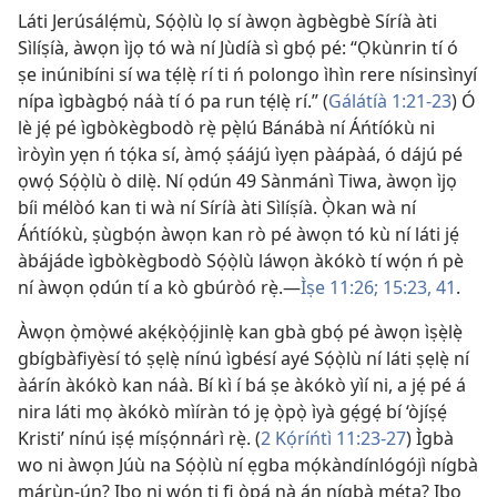
Láti Jerúsálẹ́mù, Sọ́ọ̀lù lọ sí àwọn àgbègbè Síríà àti
Sìlíṣíà, àwọn ìjọ tó wà ní Jùdíà sì gbọ́ pé: “Ọkùnrin tí ó
ṣe inúnibíni sí wa tẹ́lẹ̀ rí ti ń polongo ìhìn rere nísinsìnyí
nípa ìgbàgbọ́ náà tí ó pa run tẹ́lẹ̀ rí.” (
Gálátíà 1:21-23
) Ó
lè jẹ́ pé ìgbòkègbodò rẹ̀ pẹ̀lú Bánábà ní Áńtíókù ni
ìròyìn yẹn ń tọ́ka sí, àmọ́ ṣáájú ìyẹn pàápàá, ó dájú pé
ọwọ́ Sọ́ọ̀lù ò dilẹ̀. Ní ọdún 49 Sànmánì Tiwa, àwọn ìjọ
bíi mélòó kan ti wà ní Síríà àti Sìlíṣíà. Ọ̀kan wà ní
Áńtíókù, ṣùgbọ́n àwọn kan rò pé àwọn tó kù ní láti jẹ́
àbájáde ìgbòkègbodò Sọ́ọ̀lù láwọn àkókò tí wọ́n ń pè
ní àwọn ọdún tí a kò gbúròó rẹ̀.—
Ìṣe 11:26;
15:23,
41
.
Àwọn ọ̀mọ̀wé akẹ́kọ̀ọ́jinlẹ̀ kan gbà gbọ́ pé àwọn ìṣẹ̀lẹ̀
gbígbàfiyèsí tó ṣẹlẹ̀ nínú ìgbésí ayé Sọ́ọ̀lù ní láti ṣẹlẹ̀ ní
àárín àkókò kan náà. Bí kì í bá ṣe àkókò yìí ni, a jẹ́ pé á
nira láti mọ àkókò mìíràn tó jẹ ọ̀pọ̀ ìyà gẹ́gẹ́ bí ‘òjíṣẹ́
Kristi’ nínú iṣẹ́ míṣọ́nnárì rẹ̀. (
2 Kọ́ríńtì 11:23-27
) Ìgbà
wo ni àwọn Júù na Sọ́ọ̀lù ní ẹgba mọ́kàndínlógójì nígbà
márùn-ún? Ibo ni wọ́n ti fi ọ̀pá nà án nígbà mẹ́ta? Ibo