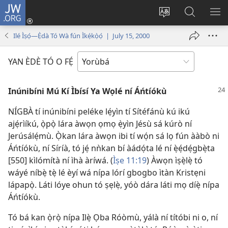
JW.ORG
Wọlé
(opens
Yí
Wa
GB
new
èdè
JW.ORG
YÍ
Ilé Ìṣọ́—Ẹ̀dà Tó Wà fún Ìkẹ́kọ̀ọ́ | July 15, 2000
window)
ìkànnì
JÁ
pa
YAN ÈDÈ TÓ O FẸ́
dà
Inúnibíni Mú Kí Ìbísí Ya Wọlé ní Áńtíókù
NÍGBÀ tí inúnibíni peléke lẹ́yìn tí Sítéfánù kú ikú
ajẹ́rìíkú, ọ̀pọ̀ lára àwọn ọmọ ẹ̀yìn Jésù sá kúrò ní
Jerúsálẹ́mù. Ọ̀kan lára àwọn ibi tí wọ́n sá lọ fún ààbò ni
Áńtíókù, ní Síríà, tó jẹ́ nǹkan bí àádọ́ta lé ní ẹ̀ẹ́dẹ́gbẹ̀ta
[550] kìlómítà ní ìhà àríwá. (
Ìṣe 11:19
) Àwọn ìṣẹ̀lẹ̀ tó
wáyé níbẹ̀ tẹ̀ lé èyí wá nípa lórí gbogbo ìtàn Kristẹni
lápapọ̀. Láti lóye ohun tó ṣẹlẹ̀, yóò dára láti mọ díẹ̀ nípa
Áńtíókù.
Tó bá kan ọ̀rọ̀ nípa Ilẹ̀ Ọba Róòmù, yálà ní títóbi ni o, ní