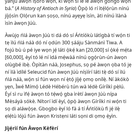
yanjú àwọn ìṣòro wọn, kí wọ́n sì lè lé àwọn góńgó wọn
bá.” (
A History of Antioch in Syria
) Ọ̀pọ̀ ló rí ìtẹ́lọ́rùn nínú
jíjọ́sìn Ọlọ́run kan ṣoṣo, nínú ayẹyẹ ìsìn, àti nínú ìlànà
ìsìn àwọn Júù.
Àwùjọ ńlá àwọn Júù ti dá dó sí Áńtíókù látìgbà tí wọ́n ti
tẹ ìlú ńlá náà dó ní ọdún 300 ṣááju Sànmánì Tiwa. A
fojú bù ú pé iye wọn jẹ́ láti ọ̀kẹ́ kan [20,000] sí ọ̀kẹ́ mẹ́ta
[60,000], èyí tó lé ní ìdá mẹ́wàá nínú ọgọ́rùn-ún àwọn
olùgbé ibẹ̀. Òpìtàn náà, Josephus, sọ pé àwọn ọba tó jẹ
ní ìlà ìdílé Seleucid fún àwọn Júù níṣìírí láti tẹ̀ dó sí ìlú
ńlá náà, wọ́n sì fún wọn ní ẹ̀tọ́ jíjẹ́ ọmọ onílẹ̀. Ní àkókò
yẹn, Ìwé Mímọ́ Lédè Hébérù tún wà lédè Gíríìkì pẹ̀lú.
Èyí sì ru ìfẹ́ àwọn tó tẹ́wọ́ gba ìrètí àwọn Júù nípa
Mèsáyà sókè. Nítorí ìdí èyí, ọ̀pọ̀ àwọn Gíríìkì ni wọ́n ti
sọ di aláwọ̀ṣe. Gbogbo èyí ló fà á tí Áńtíókù fi jẹ́ ilẹ̀
ẹlẹ́tù lójú fún àwọn Kristẹni láti sọni di ọmọ ẹ̀yìn.
Jíjẹ́rìí fún Àwọn Kèfèrí