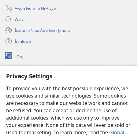
Àwọn Fídíò Tó Ní Àlàyé
Wá a
Ìsọfúnni Nípa Àwa Ẹlẹ́rìí Jèhófà
Ìrànlọ́wọ́
Ọrẹ
(opens
new
window)
ÀKÁ ÌWÉ ORÍ ÍŃTÁNẸ́Ẹ̀TÌ TI Watchtower™
Privacy Settings
(opens
new
®
JW Hub
To provide you with the best possible experience, we
window)
(opens
use cookies and similar technologies. Some cookies
new
®
JW Library
window)
are necessary to make our website work and cannot
be refused. You can accept or decline the use of
®
Watchtower Library
additional cookies, which we use only to improve
your experience. None of this data will ever be sold or
used for marketing. To learn more, read the
Global