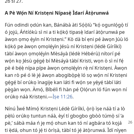
26 sí 27.
A Pè Wọ́n Ní Kristẹni Nípasẹ̀ Ìdarí Àtọ̀runwá
Fún odindi ọdún kan, Bánábà àti Sọ́ọ̀lù “kọ́ ogunlọ́gọ̀ tí
ó jọjú, Áńtíókù sì ni a ti kọ́kọ́ tipasẹ̀ ìdarí àtọ̀runwá pe
àwọn ọmọ ẹ̀yìn ní Kristẹni.” Kò dà bí ẹni pé àwọn Júù ló
kọ́kọ́ pe àwọn ọmọlẹ́yìn Jésù ní Kristẹni (lédè Gíríìkì)
tàbí àwọn ọmọlẹ́yìn Mèsáyà (lédè Hébérù) nítorí pé
wọ́n kọ Jésù gẹ́gẹ́ bí Mèsáyà tàbí Kristi, wọn ò sì ní fẹ́
pè é bẹ́ẹ̀ nípa pípe àwọn ọmọlẹ́yìn rẹ̀ ní Kristẹni. Àwọn
kan rò pé ó lè jẹ́ àwọn abọgibọ̀pẹ̀ ló sọ wọ́n ní Kristẹni
gẹ́gẹ́ bí orúkọ ìnagijẹ kan láti fi wọ́n ṣe yẹ̀yẹ́ tàbí láti
pẹ̀gàn wọn. Àmọ́, Bíbélì fi hàn pé Ọlọ́run ló fún wọn ní
orúkọ náà Kristẹni.—
Ìṣe 11:26
.
Nínú Ìwé Mímọ́ Kristẹni Lédè Gíríìkì, ọ̀rọ̀ ìṣe náà tí a lò
pẹ̀lú orúkọ tuntun náà, èyí tí gbogbo gbòò túmọ̀ sí ‘a
pè,’ sábà máa ń jẹ mọ́ ohun kan
tó ní agbára tó kọjá
ti ẹ̀dá, ohun tó jẹ́ ti òrìṣà, tàbí tó jẹ́ àtọ̀runwá. Ìdí nìyẹn