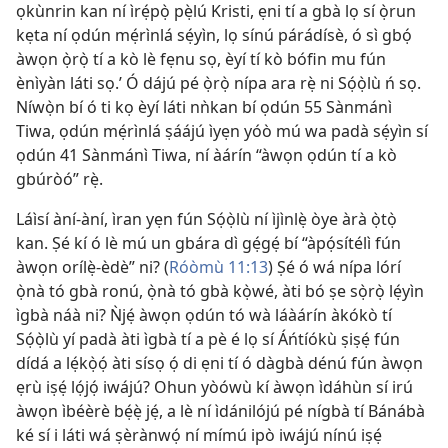
ọkùnrin kan ní ìrẹ́pọ̀ pẹ̀lú Kristi, ẹni tí a gbà lọ sí ọ̀run
kẹta ní ọdún mẹ́rìnlá sẹ́yìn, lọ sínú párádísè, ó sì gbọ́
àwọn ọ̀rọ̀ tí a kò lè fẹnu sọ, èyí tí kò bófin mu fún
ènìyàn láti sọ.’ Ó dájú pé ọ̀rọ̀ nípa ara rẹ̀ ni Sọ́ọ̀lù ń sọ.
Níwọ̀n bí ó ti kọ èyí láti nǹkan bí ọdún 55 Sànmánì
Tiwa, ọdún mẹ́rìnlá ṣáájú ìyẹn yóò mú wa padà sẹ́yìn sí
ọdún 41 Sànmánì Tiwa, ní àárín “àwọn ọdún tí a kò
gbúròó” rẹ̀.
Láìsí àní-àní, ìran yẹn fún Sọ́ọ̀lù ní ìjìnlẹ̀ òye àrà ọ̀tọ̀
kan. Ṣé kí ó lè mú un gbára dì gẹ́gẹ́ bí “àpọ́sítélì fún
àwọn orílẹ̀-èdè” ni? (
Róòmù 11:13
) Ṣé ó wá nípa lórí
ọ̀nà tó gbà ronú, ọ̀nà tó gbà kọ̀wé, àti bó ṣe sọ̀rọ̀ lẹ́yìn
ìgbà náà ni? Ǹjẹ́ àwọn ọdún tó wà láàárín àkókò tí
Sọ́ọ̀lù yí padà àti ìgbà tí a pè é lọ sí Áńtíókù ṣiṣẹ́ fún
dídá a lẹ́kọ̀ọ́ àti sísọ ọ́ di ẹni tí ó dàgbà dénú fún àwọn
ẹrù iṣẹ́ lọ́jọ́ iwájú? Ohun yòówù kí àwọn ìdáhùn sí irú
àwọn ìbéèrè bẹ́ẹ̀ jẹ́, a lè ní ìdánilójú pé nígbà tí Bánábà
ké sí i láti wá ṣèrànwọ́ ní mímú ipò iwájú nínú iṣẹ́