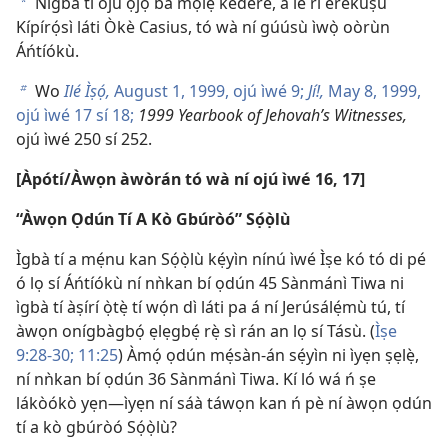
Nígbà tí ojú ọjọ́ bá mọ́lẹ̀ kedere, a lè rí erékùṣù
a
Kípírọ́sì láti Òkè Casius, tó wà ní gúúsù ìwọ̀ oòrùn
Áńtíókù.
Wo
Ilé Ìṣọ́,
August 1, 1999, ojú ìwé 9;
Jí!,
May 8, 1999,
b
ojú ìwé 17 sí 18;
1999 Yearbook of Jehovah’s Witnesses,
ojú ìwé 250 sí 252.
[Àpótí/Àwọn àwòrán tó wà ní ojú ìwé 16, 17]
“Àwọn Ọdún Tí A Kò Gbúròó” Sọ́ọ̀lù
Ìgbà tí a mẹ́nu kan Sọ́ọ̀lù kẹ́yìn nínú ìwé Ìṣe kó tó di pé
ó lọ sí Áńtíókù ní nǹkan bí ọdún 45 Sànmánì Tiwa ni
ìgbà tí àṣírí ọ̀tẹ̀ tí wọ́n dì láti pa á ní Jerúsálẹ́mù tú, tí
àwọn onígbàgbọ́ ẹlẹgbẹ́ rẹ̀ sì rán an lọ sí Tásù. (
Ìṣe
9:28-30;
11:25
) Àmọ́ ọdún mẹ́sàn-án sẹ́yìn ni ìyẹn ṣẹlẹ̀,
ní nǹkan bí ọdún 36 Sànmánì Tiwa. Kí ló wá ń ṣe
lákòókò yẹn—ìyẹn ní sáà táwọn kan ń pè ní àwọn ọdún
tí a kò gbúròó Sọ́ọ̀lù?