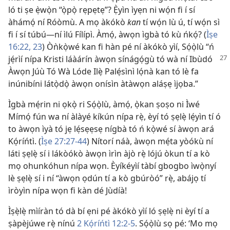
ló ti ṣe ẹ̀wọ̀n “ọ̀pọ̀ rẹpẹtẹ”? Ẹ̀yìn ìyẹn ni wọ́n fi í sí
àhámọ́ ní Róòmù. A mọ àkókò
kan
tí wọ́n lù ú, tí wọ́n sì
fi í sí túbú—ní ìlú Fílípì. Àmọ́, àwọn ìgbà tó kù ńkọ́? (
Ìṣe
16:22, 23
) Òǹkọ̀wé kan fi hàn pé ní àkókò yìí, Sọ́ọ̀lù “ń
jẹ́rìí nípa Kristi láàárín àwọn sínágọ́gù tó wà
ní Ibùdó
Àwọn Júù Tó Wà Lóde Ilẹ̀ Palẹ́sìnì lọ́nà kan tó lè fa
inúnibíni látọ̀dọ̀ àwọn onísìn àtàwọn aláṣẹ ìjọba.”
Ìgbà mẹ́rin ni ọkọ̀ ri Sọ́ọ̀lù, àmọ́, ọ̀kan ṣoṣo ni Ìwé
Mímọ́ fún wa ní àlàyé kíkún nípa rẹ̀, èyí tó ṣẹlẹ̀ lẹ́yìn tí ó
to àwọn ìyà tó jẹ lẹ́sẹẹsẹ nígbà tó ń kọ̀wé sí àwọn ará
Kọ́ríńtì. (
Ìṣe 27:27-44
) Nítorí náà, àwọn mẹ́ta yòókù ní
láti ṣẹlẹ̀ sí i lákòókò àwọn ìrìn àjò rẹ̀ lójú òkun tí a kò
mọ ohunkóhun nípa wọn. Èyíkéyìí tàbí gbogbo ìwọ̀nyí
lè ṣẹlẹ̀ sí i ní “àwọn ọdún tí a kò gbúròó” rẹ̀, abájọ tí
ìròyìn nípa wọn fi kàn dé Jùdíà!
Ìṣẹ̀lẹ̀ mìíràn tó dà bí ẹni pé àkókò yìí ló ṣẹlẹ̀ ni èyí tí a
ṣàpèjúwe rẹ̀ nínú
2 Kọ́ríńtì 12:2-5
. Sọ́ọ̀lù sọ pé: ‘Mo mọ