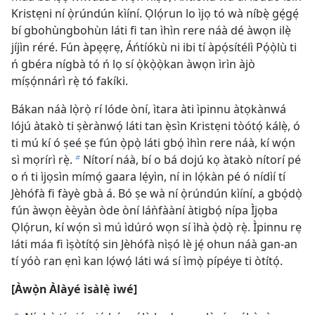
Kristẹni ní ọ̀rúndún kìíní. Ọlọ́run lo ìjọ tó wà níbẹ̀ gẹ́gẹ́
bí gbohùngbohùn láti fi tan ìhìn rere náà dé àwọn ilẹ̀
jíjìn réré. Fún àpẹẹrẹ, Áńtíókù ni ibi tí àpọ́sítélì Pọ́ọ̀lù ti
ń gbéra nígbà tó ń lọ sí ọ̀kọ̀ọ̀kan àwọn ìrìn àjò
míṣọ́nnárì rẹ̀ tó fakíki.
Bákan náà lọ̀rọ̀ rí lóde òní, ìtara àti ìpinnu àtọkànwá
lójú àtakò ti ṣèrànwọ́ láti tan ẹ̀sìn Kristẹni tòótọ́ kálẹ̀, ó
ti mú kí ó ṣeé ṣe fún ọ̀pọ̀ láti gbọ́ ìhìn rere náà, kí wọ́n
sì mọrírì rẹ̀.
Nítorí náà, bí o bá dojú kọ àtakò nítorí pé
b
o ń ti ìjọsìn mímọ́ gaara lẹ́yìn, ní in lọ́kàn pé ó nídìí tí
Jèhófà fi fàyè gbà á. Bó ṣe wà ní ọ̀rúndún kìíní, a gbọ́dọ̀
fún àwọn èèyàn òde òní láǹfààní àtigbọ́ nípa Ìjọba
Ọlọ́run, kí wọ́n sì mú ìdúró wọn sí ìhà ọ̀dọ̀ rẹ̀. Ìpinnu rẹ
láti máa fi ìṣòtítọ́ sin Jèhófà nìṣó lè jẹ́ ohun náà gan-an
tí yóò ran ẹnì kan lọ́wọ́ láti wá sí ìmọ̀ pípéye ti òtítọ́.
[Àwọ̀n Àlàyé ìsàlẹ̀ ìwé]