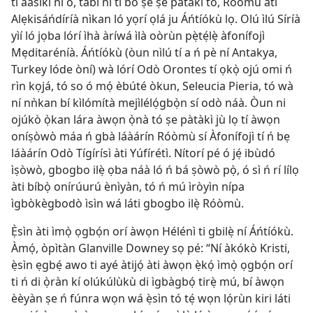
ti aásìkí ni o, tàbí ní ti bó ṣe ṣe pàtàkì tó, Róòmù àti
Alẹkisáńdíríà nìkan ló yọrí ọlá ju Áńtíókù lọ. Olú ìlú Síríà
yìí ló jọba lórí ìhà àríwá ìlà oòrùn pẹ̀tẹ́lẹ̀ àfonífojì
Mẹditaréníà. Áńtíókù (òun nìlú tí a ń pè ní Antakya,
Turkey lóde òní) wà lórí Odò Orontes tí ọkọ̀ ojú omi ń
rìn kọjá, tó so ó mọ́ èbúté òkun, Seleucia Pieria, tó wà
ní nǹkan bí kìlómítà mejìlélọ́gbọ̀n sí odò náà. Òun ni
ojúkò ọ̀kan lára àwọn ọ̀nà tó ṣe pàtàkì jù lọ tí àwọn
oníṣòwò máa ń gbà láàárín Róòmù sí Àfonífojì tí ń bẹ
láàárín Odò Tígírísì àti Yúfírétì. Nítorí pé ó jẹ́ ibùdó
ìṣòwò, gbogbo ilẹ̀ ọba náà ló ń bá ṣòwò pọ̀, ó sì ń rí lílọ
àti bíbọ̀ onírúurú ènìyàn, tó ń mú ìròyìn nípa
ìgbòkègbodò ìsìn wá láti gbogbo ilẹ̀ Róòmù.
Ẹ̀sìn àti ìmọ̀ ọgbọ́n orí àwọn Hélénì ti gbilẹ̀ ní Áńtíókù.
Àmọ́, òpìtàn Glanville Downey sọ pé: “Ní àkókò Kristi,
ẹ̀sìn ẹgbẹ́ awo ti ayé àtijọ́ àti àwọn ẹ̀kọ́ ìmọ̀ ọgbọ́n orí
ti ń di ọ̀ràn kí olúkúlùkù di ìgbàgbọ́ tirẹ̀ mú, bí àwọn
èèyàn ṣe ń fúnra wọn wá ẹ̀sìn tó tẹ́ wọn lọ́rùn kiri láti