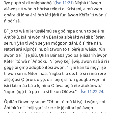
‘iye púpọ̀ sì di onígbàgbọ́.’ (
Ìṣe 11:21
) Nígbà tí àwọn
aláwọ̀ṣe tí wọ́n ń bọ̀rìṣà tẹ́lẹ̀ rí di Kristẹni, a mú wọn
gbára dì lọ́nà àrà ọ̀tọ̀ láti jẹ́rìí fún àwọn Kèfèrí tí wọ́n ṣì
ń bọ̀rìṣà.
Bí ìjọ tó wà ní Jerúsálẹ́mù ṣe gbọ́ nípa ohun tó ṣẹlẹ̀ ní
Áńtíókù, kíá ni wọ́n rán Bánábà síbẹ̀ láti wádìí bí ọ̀ràn
ṣe rí. Yíyàn tí wọ́n ṣe yẹn mọ́gbọ́n dání, ó sì fìfẹ́ hàn.
Nítorí ará Kípírọ́sì ni, bíi tàwọn tó ti bẹ̀rẹ̀ sí wàásù fún
àwọn tí kì í ṣe Júù. Ọkàn Bánábà yóò balẹ̀ láàárín àwọn
Kèfèrí tó wà ní Áńtíókù. Ní ọwọ́ kejì ẹ̀wẹ̀, àwọn náà á rí i
gẹ́gẹ́ bí ọmọ àdúgbò itòsí àwọn.
Ẹnì kan tó mọyì iṣẹ́
a
tí wọ́n ṣe ni. Nítorí náà, “nígbà tí ó dé, tí ó sì rí inú rere
àìlẹ́tọ̀ọ́sí Ọlọ́run, ó yọ̀, ó sì bẹ̀rẹ̀ sí fún gbogbo wọn ní
ìṣírí láti máa bá a lọ nínú Olúwa pẹ̀lú ète àtọkànwá,”
“ogunlọ́gọ̀ tí ó pọ̀ ni a sì fi kún Olúwa.”—
Ìṣe 11:22-24
.
Òpìtàn Downey sọ pé: “Ohun tó mú kí iṣẹ́ tí wọ́n ṣe ní
Áńtíókù ní ìjímìjí yọrí sí rere lè jẹ́ nítorí pé àwọn