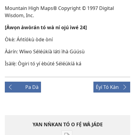
Mountain High Maps® Copyright © 1997 Digital
Wisdom, Inc.
[Àwọn àwòrán tó wà ní ojú ìwé 24]
Òkè: Áńtíókù òde òní
Àárín: Wíwo Séléúkíà láti ìhà Gúúsù
Ìsàlẹ̀: Ògiri tó yí èbúté Séléúkíá ká
Pa Dà
Èyí Tó Kàn
YAN NǸKAN TÓ O FẸ́ WÀ JÁDE