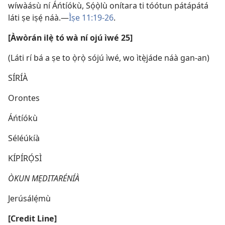
wíwàásù ní Áńtíókù, Sọ́ọ̀lù onítara ti tóótun pátápátá
láti ṣe iṣẹ́ náà.—
Ìṣe 11:19-26
.
[Àwòrán ilẹ̀ tó wà ní ojú ìwé 25]
(Láti rí bá a ṣe to ọ̀rọ̀ sójú ìwé, wo ìtẹ̀jáde náà gan-an)
SÍRÍÀ
Orontes
Áńtíókù
Séléúkíà
KÍPÍRỌ́SÌ
ÒKUN MẸDITARÉNÍÀ
Jerúsálẹ́mù
[Credit Line]