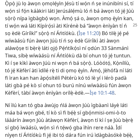
Ọ̀pọ̀ jù lọ àwọn ọmọlẹ́yìn Jésù tí wọ́n ń ṣe inúnibíni sí, tí
wọ́n sì fọ́n káàkiri láti Jerúsálẹ́mù ló ń bá àwọn tó jẹ́ Júù
sọ̀rọ̀ nípa ìgbàgbọ́ wọn. Àmọ́ ṣá o, àwọn ọmọ ẹ̀yìn kan,
tí wọ́n wá láti Kípírọ́sì àti Kírénè
bá “àwọn ènìyàn tí ń
sọ èdè Gíríìkì” sọ̀rọ̀ ní Áńtíókù. (
Ìṣe 11:20
) Bó tilẹ̀ jẹ́ pé
wíwàásù fún àwọn Júù tí ń sọ èdè Gíríìkì àti àwọn
aláwọ̀ṣe ti bẹ̀rẹ̀ láti ọjọ́ Pẹ́ńtíkọ́sì ní ọdún 33 Sànmánì
Tiwa, síbẹ̀ wíwàásù ní Áńtíókù dà bí ohun tó jẹ́ tuntun.
Kì í ṣe kìkì àwọn Júù ni wọn ń bá sọ̀rọ̀. Lóòótọ́, Kọ̀nílíù,
tó jẹ́ Kèfèrí àti ìdílé rẹ̀ ti di ọmọ ẹ̀yìn. Àmọ́, Jèhófà ní láti
fi ìran kan han àpọ́sítélì Pétérù kó tó lè yí i lérò padà
láti gbà pé kò sí ohun tó burú nínú wíwàásù fún àwọn
Kèfèrí, tàbí àwọn ènìyàn orílẹ̀-èdè.—
Ìṣe 10:1-48
.
Ní ìlú kan tó gba àwùjọ ńlá àwọn Júù ìgbàanì láyè láti
máa bá wọn gbé, tí kò sì fi bẹ́ẹ̀ sí gbọ́nmisi-omi-ò-to
láàárín àwọn Júù àtàwọn Kèfèrí, àwọn tí kì í ṣe Júù bẹ̀rẹ̀
sí gbọ́ ìwàásù, wọ́n sì ń tẹ́wọ́ gba ìhìn rere náà. Ìdí
nìyẹn tí Áńtíókù fi jẹ́ ibi tó dára fún irú ìdàgbàsókè bẹ́ẹ̀,