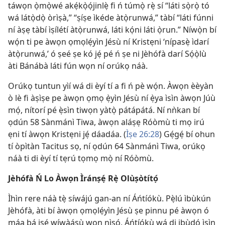
táwọn ọ̀mọ̀wé akẹ́kọ̀ọ́jinlẹ̀ fi ń túmọ̀ rẹ̀ sí “láti sọ̀rọ̀ tó
wá látọ̀dọ̀ òrìṣà,” “ṣíṣe ìkéde àtọ̀runwá,” tàbí “láti fúnni
ní àṣẹ tàbí ìṣílétí àtọ̀runwá, láti kọ́ni láti ọ̀run.” Níwọ̀n bí
wọ́n ti pe àwọn ọmọlẹ́yìn Jésù ní Kristẹni ‘nípasẹ̀ ìdarí
àtọ̀runwá,’ ó ṣeé ṣe kó jẹ́ pé ń ṣe ni Jèhófà darí Sọ́ọ̀lù
àti Bánábà láti fún wọn ní orúkọ náà.
Orúkọ tuntun yìí wá di èyí tí a fi ń pè wọ́n. Àwọn èèyàn
ò lè fi àṣìṣe pe àwọn ọmọ ẹ̀yìn Jésù ní ẹ̀ya ìsìn àwọn Júù
mọ́, nítorí pé ẹ̀sìn tiwọn yàtọ̀ pátápátá. Ní nǹkan bí
ọdún 58 Sànmánì Tiwa, àwọn aláṣẹ Róòmù ti mọ irú
ẹni tí àwọn Kristẹni jẹ́ dáadáa. (
Ìṣe 26:28
) Gẹ́gẹ́ bí ohun
tí òpìtàn Tacitus sọ, ní ọdún 64 Sànmánì Tiwa, orúkọ
náà ti di èyí tí tẹrú tọmọ mọ̀ ní Róòmù.
Jèhófà Ń Lo Àwọn Ìránṣẹ́ Rẹ̀ Olùṣòtítọ́
Ìhìn rere náà tẹ̀ síwájú gan-an ní Áńtíókù. Pẹ̀lú ìbùkún
Jèhófà, àti bí àwọn ọmọlẹ́yìn Jésù ṣe pinnu pé àwọn ó
máa bá iṣẹ́ wíwàásù wọn nìṣó, Áńtíókù wá di ibùdó ìsìn