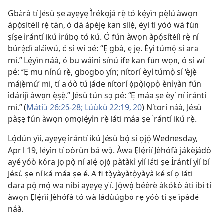
Gbàrà tí Jésù ṣe ayẹyẹ Ìrékọjá rẹ̀ tó kẹ́yìn pẹ̀lú àwọn
àpọ́sítélì rẹ̀ tán, ó dá àpèjẹ kan sílẹ̀, èyí tí yóò wà fún
ṣíṣe ìrántí ikú ìrúbọ tó kú. Ó fún àwọn àpọ́sítélì rẹ̀ ní
búrẹ́dì aláìwú, ó sì wí pé: “Ẹ gbà, ẹ jẹ. Èyí túmọ̀ sí ara
mi.” Lẹ́yìn náà, ó bu wáìnì sínú ife kan fún wọn, ó sì wí
pé: “Ẹ mu nínú rẹ̀, gbogbo yín; nítorí èyí túmọ̀ sí ‘ẹ̀jẹ̀
májẹ̀mú’ mi, tí a óò tú jáde nítorí ọ̀pọ̀lọpọ̀ ènìyàn fún
ìdáríjì àwọn ẹ̀ṣẹ̀.” Jésù tún sọ pé: “Ẹ máa ṣe èyí ní ìrántí
mi.” (
Mátíù 26:26-28;
Lúùkù 22:19, 20
) Nítorí náà, Jésù
pàṣẹ fún àwọn ọmọlẹ́yìn rẹ̀ láti máa ṣe ìrántí ikú rẹ̀.
Lọ́dún yìí, ayẹyẹ ìrántí ikú Jésù bọ́ sí ọjọ́ Wednesday,
April 19, lẹ́yìn tí oòrùn bá wọ̀. Àwa Ẹlẹ́rìí Jèhófà jákèjádò
ayé yóò kóra jọ pọ̀ ní alẹ́ ọjọ́ pàtàkì yìí láti ṣe Ìrántí yìí bí
Jésù ṣe ní ká máa ṣe é. A fi tọ̀yàyàtọ̀yàyà ké sí ọ láti
dara pọ̀ mọ́ wa níbi ayẹyẹ yìí. Jọ̀wọ́ béèrè àkókò àti ibi tí
àwọn Ẹlẹ́rìí Jèhófà tó wà ládùúgbò rẹ yóò ti ṣe ìpàdé
náà.