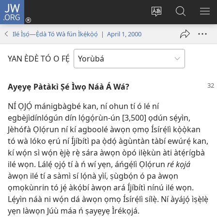
JW.ORG
Wọlé
(opens
Yí
Wa
GB
new
èdè
JW.ORG
YÍ
Ilé Ìṣọ́—Ẹ̀dà Tó Wà fún Ìkẹ́kọ̀ọ́ | April 1, 2000
window)
ìkànnì
JÁ
pa
YAN ÈDÈ TÓ O FẸ́
dà
Ayẹyẹ Pàtàkì Ṣé Ìwọ Náà Á Wá?
NÍ ỌJỌ́ mánigbàgbé kan, ní ohun tí ó lé ní
egbèjìdínlógún dín lọ́gọ́rùn-ún [3,500] ọdún sẹ́yìn,
Jèhófà Ọlọ́run ní kí agboolé àwọn ọmọ Ísírẹ́lì kọ̀ọ̀kan
tó wà lóko ẹrú ní Íjíbítì pa ọ̀dọ́ àgùntàn tàbí ewúrẹ́ kan,
kí wọ́n sì wọ́n ẹ̀jẹ̀ rẹ̀ sára àwọn òpó ilẹ̀kùn àti àtẹ́rígbà
ilé wọn. Lálẹ́ ọjọ́ tí à ń wí yẹn, áńgẹ́lì Ọlọ́run
ré kọjá
àwọn ilé tí a sàmì sí lọ́nà yìí, ṣùgbọ́n ó pa àwọn
ọmọkùnrin tó jẹ́ àkọ́bí àwọn ará Íjíbítì nínú ilé wọn.
Lẹ́yìn náà ni wọ́n dá àwọn ọmọ Ísírẹ́lì sílẹ̀. Ní àyájọ́ ìṣẹ̀lẹ̀
yẹn làwọn Júù máa ń ṣayẹyẹ Ìrékọjá.