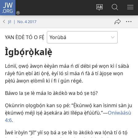
JW.ORG
Wọlé
(opens
Yí
Wa
GB
new
èdè
JW.ORG
YÍ
Jí! | No. 4 2017
window)
ìkànnì
JÁ
pa
YAN ÈDÈ TÓ O FẸ́
dà
Ìgbọ́rọ̀kalẹ̀
Lónìí, ọwọ́ àwọn èèyàn máa ń dí débi pé wọn kì í sábà
ráyè fún ẹbí àti ọ̀rẹ́, èyí ló sì máa ń fà á tí àjọṣe wọn
pẹ̀lú àwọn ẹlòmíì kì í fi í gún régé.
Báwo la ṣe lè máa lo àkókò wa bó ṣe tọ́?
Ọkùnrin ọlọgbọ́n kan sọ pé: “Ẹ̀kúnwọ́ kan ìsinmi sàn ju
ẹ̀kúnwọ́ méjì iṣẹ́ àṣekára àti lílépa ẹ̀fúùfù.”​—
Oníwàásù
4:6
.
Ìwé ìròyìn “Jí!” yìí sọ bá a ṣe lè lo àkókò wa lọ́nà tí ó tọ́