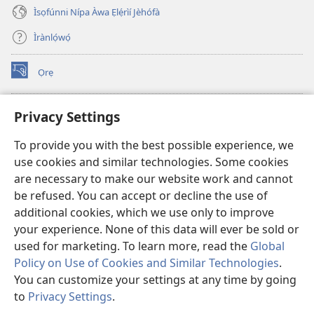
Ìsọfúnni Nípa Àwa Ẹlẹ́rìí Jèhófà
Ìrànlọ́wọ́
Ọrẹ
(opens
new
window)
ÀKÁ ÌWÉ ORÍ ÍŃTÁNẸ́Ẹ̀TÌ TI Watchtower™
Privacy Settings
(opens
new
®
JW Hub
To provide you with the best possible experience, we
window)
(opens
use cookies and similar technologies. Some cookies
new
®
JW Library
window)
are necessary to make our website work and cannot
be refused. You can accept or decline the use of
®
Watchtower Library
additional cookies, which we use only to improve
your experience. None of this data will ever be sold or
used for marketing. To learn more, read the
Global
Policy on Use of Cookies and Similar Technologies
.
Copyright
© 2026 Watch Tower Bible and Tract Society of Pennsylvania.
You can customize your settings at any time by going
ÀDÉHÙN LÍLO ÌKÀNNÌ
|
ÒFIN PÍPA ÌSỌFÚNNI MỌ́
|
PRIVACY
to
Privacy Settings
.
Fi
SETTINGS