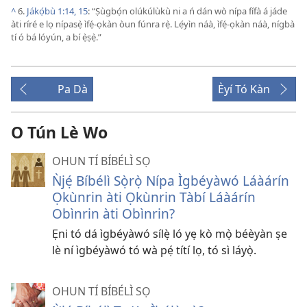
^
6.
Jákọ́bù 1:14, 15
: “Ṣùgbọ́n olúkúlùkù ni a ń dán wò nípa fífà á jáde
àti ríré e lọ nípasẹ̀ ìfẹ́-ọkàn òun fúnra rẹ̀. Lẹ́yìn náà, ìfẹ́-ọkàn náà, nígbà
tí ó bá lóyún, a bí ẹ̀ṣẹ̀.”
Pa Dà
Èyí Tó Kàn
O Tún Lè Wo
OHUN TÍ BÍBÉLÌ SỌ
Ǹjẹ́ Bíbélì Sọ̀rọ̀ Nípa Ìgbéyàwó Láàárín
Ọkùnrin àti Ọkùnrin Tàbí Láàárín
Obìnrin àti Obìnrin?
Ẹni tó dá ìgbéyàwó sílẹ̀ ló yẹ kò mọ̀ béèyàn ṣe
lè ní ìgbéyàwó tó wà pẹ́ títí lọ, tó sì láyọ̀.
OHUN TÍ BÍBÉLÌ SỌ