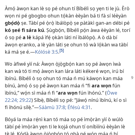
Àmọ́ àwọn kan lè sọ pé ohun tí Bíbélì sọ yẹn ti le jù. Èrò
wọn ni pé gbogbo ohun tọ́kàn èèyàn bá ti fà sí léèyàn
gbọ́dọ̀
ṣe. Tàbí pé ọ̀rọ̀ ìbálòpọ̀ ṣe pàtàkì gan-an débi pé
kó ṣeé fi sára kú
. Ṣùgbọ́n, Bíbélì pọ́n àwa èèyàn lé, torí
ó sọ pé
a lè
kápá ìfẹ́ ọkàn láti ní ìbálòpọ̀. A ò dà bí
àwọn ẹranko, a lè yàn láti ṣe ohun tó wà lọ́kàn wa tàbí
[5]
ká má ṣe é.—
Kólósè 3:5
.
Wo àfiwé yìí ná: Àwọn ọ̀jọ̀gbọ́n kan sọ pé àwọn ìwà
kan wà tó ti mọ́ àwọn kan lára láti kékeré wọn, irú bí
ìbínú. Bíbélì ò sọ ohun tó máa ń mú káwọn kan máa
bínú, àmọ́ ó sọ pé àwọn kan máa ń “fi
ara wọn
fún
ìbínú,” wọ́n sì máa ń fi “
ara wọn
fún ìhónú.” (
Òwe
22:24;
29:22
) Síbẹ̀, Bíbélì sọ pé: “Jáwọ́ nínú ìbínú, kí o sì
fi ìhónú sílẹ̀.”—
Sáàmù 37:8;
Éfésù 4:31
.
Bóyá la máa rẹ́nì kan tó máa sọ pé ìmọ̀ràn yìí ò wúlò
tàbí pé ìmọ̀ràn yẹn ti le kọjá ohun tí oníbìínú èèyàn lè
tẹ̀ lé. Kódà àwọn ọ̀jọ̀gbọ́n tó gbà pé wọ́n máa ń bí