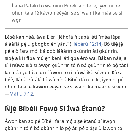
Ìlànà Pàtàkì tó wà nínú Bíbélì là ń tẹ̀ lé, ìyẹn ni pé
ohun tá a fẹ́ káwọn èèyàn ṣe sí wa ni ká máa ṣe sí
wọn
Lẹ́sẹ̀ kan náà, àwa Ẹlẹ́rìí Jèhófà ń sapá láti “máa lépa
àlàáfíà pẹ̀lú gbogbo ènìyàn.” (
Hébérù 12:14
) Bó tilẹ̀ jẹ́
pé a ò fara mọ́ ìbálòpọ̀ láàárín ọkùnrin àti ọkùnrin,
síbẹ̀ a kì í fipá mú ẹnikẹ́ni láti gba èrò wa. Bákan náà, a
kì í hùwà ìkà sí àwọn ọkùnrin tó ń bá ọkùnrin lò pọ̀ tàbí
ká máa yọ̀ tá a bá rí àwọn tó ń hùwà ìkà sí wọn. Kàkà
bẹ́ẹ̀, Ìlànà Pàtàkì tó wà nínú Bíbélì là ń tẹ̀ lé, ìyẹn ni pé
ohun tá a fẹ́ káwọn èèyàn ṣe sí wa ni ká máa ṣe sí wọn.
—
Mátíù 7:12
.
Ǹjẹ́ Bíbélì Fọwọ́ Sí Ìwà Ẹ̀tanú?
Àwọn kan sọ pé Bíbélì fara mọ́ ṣíṣe ẹ̀tanú sí àwọn
ọkùnrin tó ń bá ọkùnrin lò pọ̀ àti pé aláṣejù làwọn tó