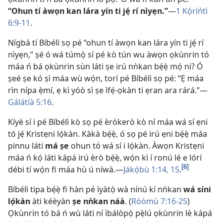
“Ohun tí àwọn kan lára yín ti jẹ́ rí nìyẹn.”
—
1 Kọ́ríńtì
6:9-11
.
Nígbà tí Bíbélì sọ pé “ohun tí àwọn kan lára yín ti jẹ́ rí
nìyẹn,” ṣé ó wá túmọ̀ sí pé kò tún wu àwọn ọkùnrin tó
máa ń bá ọkùnrin sùn láti ṣe irú nǹkan bẹ́ẹ̀ mọ́ ni? Ó
ṣeé ṣe kó ṣì máa wù wọ́n, torí pé Bíbélì sọ pé: “Ẹ máa
rìn nípa ẹ̀mí, ẹ kì yóò sì ṣe ìfẹ́-ọkàn ti ẹran ara rárá.”—
Gálátíà 5:16
.
Kíyè sí i pé Bíbélì kò sọ pé èròkerò kò ní máa wá sí ẹni
tó jẹ́ Kristẹni lọ́kàn. Kàkà bẹ́ẹ̀, ó sọ pé irú ẹni bẹ́ẹ̀ máa
pinnu láti
má ṣe
ohun tó wá sí i lọ́kàn. Àwọn Kristẹni
máa ń kọ́ láti kápá irú èrò bẹ́ẹ̀, wọ́n kì í ronú lé e lórí
[6]
débi tí wọ́n fi máa hù ú níwà.—
Jákọ́bù 1:14, 15
.
Bíbélì tipa bẹ́ẹ̀ fi hàn pé ìyàtọ̀ wà nínú kí nǹkan
wá síni
lọ́kàn
àti kéèyàn
ṣe nǹkan náà
. (
Róòmù 7:16-25
)
Ọkùnrin tó bá ń wù láti ní ìbálòpọ̀ pẹ̀lú ọkùnrin lè kápá