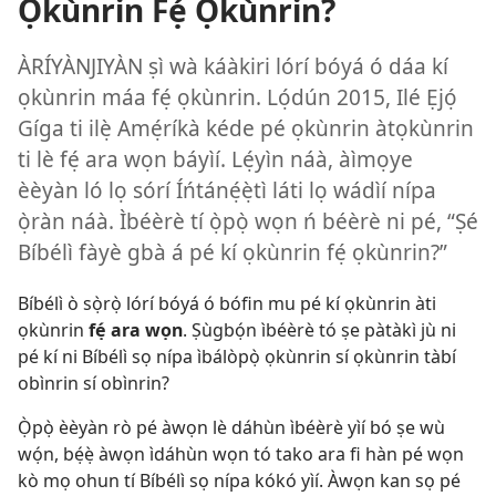
Ọkùnrin Fẹ́ Ọkùnrin?
ÀRÍYÀNJIYÀN ṣì wà káàkiri lórí bóyá ó dáa kí
ọkùnrin máa fẹ́ ọkùnrin. Lọ́dún 2015, Ilé Ẹjọ́
Gíga ti ilẹ̀ Amẹ́ríkà kéde pé ọkùnrin àtọkùnrin
ti lè fẹ́ ara wọn báyìí. Lẹ́yìn náà, àìmọye
èèyàn ló lọ sórí Íńtánẹ́ẹ̀tì láti lọ wádìí nípa
ọ̀ràn náà. Ìbéèrè tí ọ̀pọ̀ wọn ń béèrè ni pé, “Ṣé
Bíbélì fàyè gbà á pé kí ọkùnrin fẹ́ ọkùnrin?”
Bíbélì ò sọ̀rọ̀ lórí bóyá ó bófin mu pé kí ọkùnrin àti
ọkùnrin
fẹ́ ara wọn
. Ṣùgbọ́n ìbéèrè tó ṣe pàtàkì jù ni
pé kí ni Bíbélì sọ nípa ìbálòpọ̀ ọkùnrin sí ọkùnrin tàbí
obìnrin sí obìnrin?
Ọ̀pọ̀ èèyàn rò pé àwọn lè dáhùn ìbéèrè yìí bó ṣe wù
wọ́n, bẹ́ẹ̀ àwọn ìdáhùn wọn tó tako ara fi hàn pé wọn
kò mọ ohun tí Bíbélì sọ nípa kókó yìí. Àwọn kan sọ pé