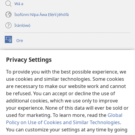
Wá a
Ìsọfúnni Nípa Àwa Ẹlẹ́rìí Jèhófà
Ìrànlọ́wọ́
Ọrẹ
(opens
new
window)
ÀKÁ ÌWÉ ORÍ ÍŃTÁNẸ́Ẹ̀TÌ TI Watchtower™
Privacy Settings
(opens
new
®
JW Hub
To provide you with the best possible experience, we
window)
(opens
use cookies and similar technologies. Some cookies
new
®
JW Library
window)
are necessary to make our website work and cannot
be refused. You can accept or decline the use of
®
Watchtower Library
additional cookies, which we use only to improve
your experience. None of this data will ever be sold or
used for marketing. To learn more, read the
Global
Policy on Use of Cookies and Similar Technologies
.
Copyright
© 2026 Watch Tower Bible and Tract Society of Pennsylvania.
You can customize your settings at any time by going
ÀDÉHÙN LÍLO ÌKÀNNÌ
|
ÒFIN PÍPA ÌSỌFÚNNI MỌ́
|
PRIVACY