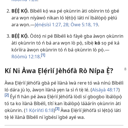
BẸ́Ẹ̀ KỌ́.
Bíbélì kọ́ wa pé ọkùnrin àti obìnrin tó gbé
ara wọn níyàwó nìkan ló lẹ́tọ̀ọ́ láti ní ìbálòpọ̀ pẹ̀lú
ara wọn.—
Jẹ́nẹ́sísì 1:27, 28;
Òwe 5:18, 19
.
BẸ́Ẹ̀ KỌ́.
Òótọ́ ni pé Bíbélì kò fàyè gba àwọn ọkùnrin
àti ọkùnrin tó ń bá ara wọn lò pọ̀, síbẹ̀
kò
sọ pé ká
kórìíra àwọn ọkùnrin tó ń bá ọkùnrin lò pọ̀.—
[1]
Róòmù 12:18
.
Kí Ni Àwa Ẹlẹ́rìí Jèhófà Rò Nípa Ẹ̀?
Àwa Ẹlẹ́rìí Jèhófà gbà pé ìlànà ìwà rere tó wà nínú Bíbélì
ló dára jù lọ, àwọn ìlànà yẹn la sì ń tẹ̀ lé. (
Aísáyà 48:17
)
[2]
Èyí fi hàn pé àwa Ẹlẹ́rìí Jèhófà lòdì sí gbogbo ìbálòpọ̀
tó ta ko ìlànà Bíbélì, títí kan ìbálòpọ̀ láàárín ọkùnrin àti
[3]
ọkùnrin. (
1 Kọ́ríńtì 6:18
)
Àwa Ẹlẹ́rìí Jèhófà sì lẹ́tọ̀ọ́ láti
tẹ̀ lé ìlànà Bíbélì ní ìgbésí ìgbé ayé wa.