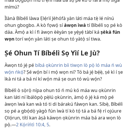
máa bọ́gbọ́n mú tí ẹni náà bá sọ pé kó o fara mọ́ sìgá
mímú?
Ìlànà Bíbélì làwa Ẹlẹ́rìí Jèhófà yàn láti máa tẹ̀ lé nínú
ohun gbogbo. A kò fọwọ́ sí
àwọn ìwà
tí Bíbélì sọ pé kò
dáa. Àmọ́ a kì í fi àwọn èèyàn ṣe yẹ̀yẹ́ tàbí ká
ṣèkà fún
wọn
torí wọ́n yàn láti ṣe ohun tó yàtọ̀ sí tiwa.
Ṣé Ohun Tí Bíbélì Sọ Yìí Le Jù?
Àwọn tó jẹ́ pé
bíbá ọkùnrin bíi tiwọn lò pọ̀ ló máa ń wù
wọ́n ńkọ́
? Ṣé wọ́n bí i mọ́ wọn ni? Tó bá jẹ́ bẹ́ẹ̀, ṣé kì í ṣe
ìkà ni tá a bá ní kí wọ́n má ṣe oun tó wù wọ́n?
Bíbélì ò sọ̀rọ̀ nípa ohun tó ń mú kó máa wu ọkùnrin
kan láti ní ìbálòpọ̀ pẹ̀lú ọkùnrin, àmọ́ ó jẹ́ ká mọ̀ pé
àwọn ìwà kan wà tó ti di bárakú fáwọn kan. Síbẹ̀, Bíbélì
sọ pé a gbọ́dọ̀ yàgò fún ìwà tí kò tọ́ tá a bá fẹ́ rí ojúure
Ọlọ́run, títí kan àṣà káwọn ọkùnrin máa bá ara wọn lò
pọ̀.—
2 Kọ́ríńtì 10:4, 5
.