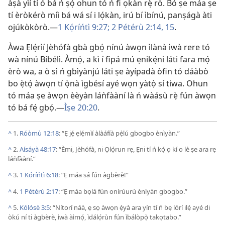
àṣà yìí tí ó bá ń ṣọ́ ohun tó ń fi ọkàn rẹ̀ rò. Bó ṣe máa ṣe
tí èròkérò míì bá wá sí i lọ́kàn, irú bí ìbínú, panṣágà àti
ojúkòkòrò.—
1 Kọ́ríńtì 9:27;
2 Pétérù 2:14, 15
.
Àwa Ẹlẹ́rìí Jèhófà gbà gbọ́ nínú àwọn ìlànà ìwà rere tó
wà nínú Bíbélì. Àmọ́, a kì í fipá mú ẹnikẹ́ni láti fara mọ́
èrò wa, a ò sì ń gbìyànjú láti ṣe àyípadà òfin tó dáàbò
bo ẹ̀tọ́ àwọn tí ọ̀nà ìgbésí ayé wọn yàtọ̀ sí tiwa. Ohun
tó máa ṣe àwọn èèyàn láǹfààní là ń wàásù rẹ̀ fún àwọn
tó bá fẹ́ gbọ́.—
Ìṣe 20:20
.
^
1.
Róòmù 12:18
: “Ẹ jẹ́ ẹlẹ́mìí àlàáfíà pẹ̀lú gbogbo ènìyàn.”
^
2.
Aísáyà 48:17
: “Èmi, Jèhófà, ni Ọlọ́run rẹ, Ẹni tí ń kọ́ ọ kí o lè ṣe ara rẹ
láǹfààní.”
^
3.
1 Kọ́ríńtì 6:18
: “Ẹ máa sá fún àgbèrè!”
^
4.
1 Pétérù 2:17
: “Ẹ máa bọlá fún onírúurú ènìyàn gbogbo.”
^
5.
Kólósè 3:5
: “Nítorí náà, ẹ sọ àwọn ẹ̀yà ara yín tí ń bẹ lórí ilẹ̀ ayé di
òkú ní ti àgbèrè, ìwà àìmọ́, ìdálọ́rùn fún ìbálòpọ̀ takọtabo.”