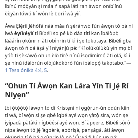
ìbínú mọ́ọ̀yàn ṣì máa ń sapá láti ran àwọn oníbìínú
èèyàn lọ́wọ́ kí wọ́n lè borí ìwà yìí.
Àwa Ẹlẹ́rìí Jèhófà náà máa ń ṣèrànwọ́ fún àwọn tó bá ní
ìwà
èyíkéyìí
tí Bíbélì sọ pé kò dáa títí kan ìbálòpọ̀
láàárín ọkùnrin àti obìnrin tí kì í ṣe tọkọtaya. Bíbélì gba
àwọn tó ń dá àṣà yìí níyànjú pé: “Kí olúkúlùkù yín mọ bí
yóò ti ṣèkáwọ́ ohun èlò tirẹ̀ nínú ìsọdimímọ́ àti ọlá, kì í
ṣe nínú ìdálọ́rùn olójúkòkòrò fún ìbálòpọ̀ takọtabo.”—
1 Tẹsalóníkà 4:4, 5
.
“Ohun Tí Àwọn Kan Lára Yín Ti Jẹ́ Rí
Nìyẹn”
Ibi ọ̀tọ̀ọ̀tọ̀ làwọn tó di Kristẹni ní ọgọ́rùn-ún ọdún kìíní
ti wá, bí wọ́n sì ṣe gbé ìgbé ayé wọn yàtọ̀ síra, wọ́n ṣe
ìyípadà pàtàkì nígbèésí ayé wọn. Bí àpẹẹrẹ, Bíbélì sọ̀rọ̀
nípa àwọn tó jẹ́ ‘àgbèrè, abọ̀rìṣà, panṣágà, àti àwọn
ọkùnrin tí ń bá ọkùnrin lò pọ̀.’ Ó wá fi kún un pé: