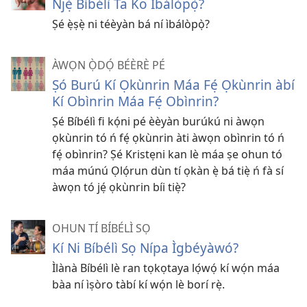
Ǹjẹ́ Bíbélì Ta Ko Ìbálòpọ̀?
Ṣé ẹ̀ṣẹ̀ ni téèyàn bá ní ìbálòpọ̀?
ÀWỌN Ọ̀DỌ́ BÉÈRÈ PÉ
Ṣó Burú Kí Ọkùnrin Máa Fẹ́ Ọkùnrin àbí
Kí Obìnrin Máa Fẹ́ Obìnrin?
Ṣé Bíbélì fi kọ́ni pé èèyàn burúkú ni àwọn
ọkùnrin tó ń fẹ́ ọkùnrin àti àwọn obìnrin tó ń
fẹ́ obìnrin? Ṣé Kristẹni kan lè máa ṣe ohun tó
máa múnú Ọlọ́run dùn tí ọkàn ẹ̀ bá tiẹ̀ ń fà sí
àwọn tó jẹ́ ọkùnrin bíi tiẹ̀?
OHUN TÍ BÍBÉLÌ SỌ
Kí Ni Bíbélì Sọ Nípa Ìgbéyàwó?
Ìlànà Bíbélì lè ran tọkọtaya lọ́wọ́ kí wọ́n máa
bàa ní ìṣòro tàbí kí wọ́n lè borí rẹ̀.