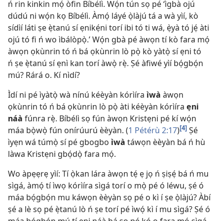
ń rin kinkin mọ́ òfin Bíbélì. Wọ́n tún sọ pé ‘ìgbà ojú
dúdú ni wọ́n kọ Bíbélì. Àmọ́ láyé ọ̀làjú tá a wà yìí, kò
sídìí láti ṣe ẹ̀tanú sí ẹnikẹ́ni torí ibi tó ti wá, ẹ̀yà tó jẹ́ àti
ojú tó fi ń wo ìbálòpọ̀.’ Wọ́n gbà pé àwọn tí kò fara mọ́
àwọn ọkùnrin tó ń bá ọkùnrin lò pọ̀ kò yàtọ̀ sí ẹni tó
ń ṣe ẹ̀tanú sí ẹnì kan torí àwọ̀ rẹ̀. Ṣé àfiwé yìí bọ́gbọ́n
mú? Rárá o. Kí nìdí?
Ìdí ni pé ìyàtọ̀ wà nínú kéèyàn kórìíra
ìwà
àwọn
ọkùnrin tó ń bá ọkùnrin lò pọ̀ àti kéèyàn kórìíra
ẹni
náà
fúnra rẹ̀. Bíbélì sọ fún àwọn Kristẹni pé kí wọ́n
[4]
máa bọ̀wọ̀ fún onírúurú èèyàn. (
1 Pétérù 2:17
)
Ṣé
ìyẹn wá túmọ̀ sí pé gbogbo
ìwà
táwọn èèyàn bá ń hù
làwa Kristẹni gbọ́dọ̀ fara mọ́.
Wo àpẹẹrẹ yìí: Tí ọ̀kan lára àwọn tẹ́ ẹ jọ ń ṣiṣẹ́ bá ń mu
sìgá, àmọ́ tí ìwọ kórìíra sìgá torí o mọ̀ pé ó léwu, ṣé ó
máa bọ́gbọ́n mu káwọn èèyàn sọ pé o kì í ṣe ọ̀làjú? Àbí
ṣé a lè sọ pé ẹ̀tanú lò ń ṣe torí pé ìwọ́ kì í mu sìgá? Ṣé ó