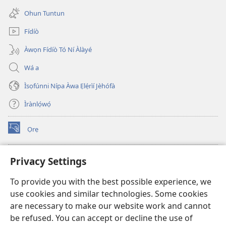
window)
new
Ohun Tuntun
window)
Fídíò
Àwọn Fídíò Tó Ní Àlàyé
Wá a
Ìsọfúnni Nípa Àwa Ẹlẹ́rìí Jèhófà
Ìrànlọ́wọ́
Ọrẹ
(opens
new
window)
ÀKÁ ÌWÉ ORÍ ÍŃTÁNẸ́Ẹ̀TÌ TI Watchtower™
Privacy Settings
(opens
new
®
JW Hub
To provide you with the best possible experience, we
window)
(opens
use cookies and similar technologies. Some cookies
new
®
JW Library
window)
are necessary to make our website work and cannot
be refused. You can accept or decline the use of
®
Watchtower Library