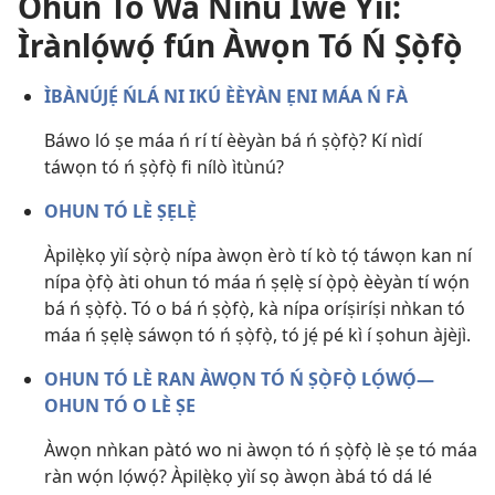
Ohun Tó Wà Nínú Ìwé Yìí:
Ìrànlọ́wọ́ fún Àwọn Tó Ń Ṣọ̀fọ̀
ÌBÀNÚJẸ́ ŃLÁ NI IKÚ ÈÈYÀN ẸNI MÁA Ń FÀ
Báwo ló ṣe máa ń rí tí èèyàn bá ń ṣọ̀fọ̀? Kí nìdí
táwọn tó ń ṣọ̀fọ̀ fi nílò ìtùnú?
OHUN TÓ LÈ ṢẸLẸ̀
Àpilẹ̀kọ yìí sọ̀rọ̀ nípa àwọn èrò tí kò tọ́ táwọn kan ní
nípa ọ̀fọ̀ àti ohun tó máa ń ṣẹlẹ̀ sí ọ̀pọ̀ èèyàn tí wọ́n
bá ń ṣọ̀fọ̀. Tó o bá ń ṣọ̀fọ̀, kà nípa oríṣiríṣi nǹkan tó
máa ń ṣẹlẹ̀ sáwọn tó ń ṣọ̀fọ̀, tó jẹ́ pé kì í ṣohun àjèjì.
OHUN TÓ LÈ RAN ÀWỌN TÓ Ń ṢỌ̀FỌ̀ LỌ́WỌ́​—
OHUN TÓ O LÈ ṢE
Àwọn nǹkan pàtó wo ni àwọn tó ń ṣọ̀fọ̀ lè ṣe tó máa
ràn wọ́n lọ́wọ́? Àpilẹ̀kọ yìí sọ àwọn àbá tó dá lé