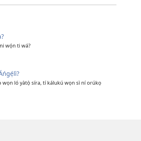
à?
ni wọ́n ti wá?
ńgẹ́lì?
wọn ló yàtọ̀ síra, tí kálukú wọn sì ní orúkọ