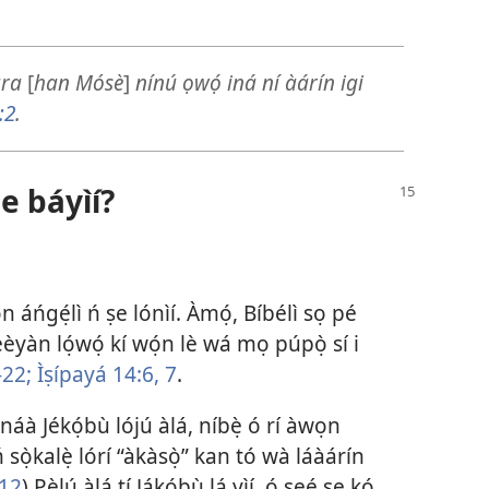
ara
[
han Mósè
]
nínú ọwọ́ iná ní àárín igi
:2
.
ṣe báyìí?
áńgẹ́lì ń ṣe lónìí. Àmọ́, Bíbélì sọ pé
yàn lọ́wọ́ kí wọ́n lè wá mọ púpọ̀ sí i
-22;
Ìṣípayá 14:​6, 7
.
náà Jékọ́bù lójú àlá, níbẹ̀ ó rí àwọn
ń sọ̀kalẹ̀ lórí “àkàsọ̀” kan tó wà láàárín
-12
) Pẹ̀lú àlá tí Jákọ́bù lá yìí, ó ṣeé ṣe kó