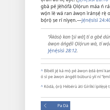
gbà pé Jèhófà Ọlọ́run máa ń rán 
wọ́n lè wá ran àwọn ìránṣẹ́ rẹ̀ 
bọ́rọ̀ ṣe rí nìyẹn.​—
Jẹ́nẹ́sísì 24:4
“Àkàsọ̀ kan
[
sì wà
]
tí a gbé dúró
àwọn áńgẹ́lì Ọlọ́run wà, tí wọ́n 
Jẹ́nẹ́sísì
28:12
.
^
Bíbélì jẹ́ ká mọ̀ pé àwọn ẹ̀dá ẹ̀mí ka
ó sì pe àwọn ángẹ́lì búburú yìí ní “ẹ̀mí
^
Kódà, ọ̀rọ̀ Hébérù àti Gíríìkì ìpilẹ̀ṣẹ̀ 
Pa Dà