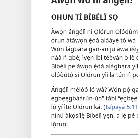
OHUN TÍ BÍBÉLÌ SỌ
Àwọn áńgẹ́lì ni Ọlọ́run Olódùmar
ọ̀run àtàwọn ẹ̀dá alààyè tó wà 
Wọ́n lágbára gan-an ju àwa èèyà
náà ń gbé; ìyẹn ibi téèyàn ò lè dé
Bíbélì pe àwọn ẹ̀dá alágbára yìí n
olóòótọ́ sí Ọlọ́run yìí la tún ń pé
Áńgẹ́lì mélòó ló wà? Wọ́n pọ̀ 
ẹgbẹẹgbàárùn-ún” tàbí “ẹgbẹẹg
ló yí ìtẹ́ Ọlọ́run ká. (
Ìṣípayá 5:1
nínú àkọsílẹ̀ Bíbélì yẹn, a jẹ́ pé
lọ́run!