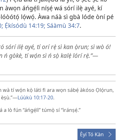
àwọn áńgẹ́lì níṣẹ́ wá sórí ilẹ̀ ayé, kí
olóòótọ́ lọ́wọ́. Àwa náà sì gbà lóde òní pé
0;
Ẹ́kísódù 14:19;
Sáàmù 34:7
.
 sórí ilẹ̀ ayé, tí orí rẹ̀ sì kan ọ̀run; sì wò ó!
ń gòkè, tí wọ́n sì ń sọ̀ kalẹ̀ lórí rẹ̀.”​—
n wà tí wọ́n kọ̀ láti fi ara wọn sábẹ́ àkóso Ọlọ́run,
 èṣù.”​—
Lúùkù 10:​17-20
.
tá a lò fún “áńgẹ́lì” túmọ̀ sí “ìránṣẹ́.”
Èyí Tó Kàn