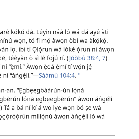
è kọ́kọ́ dá. Lẹ́yìn náà ló wá dá ayé àti
nínú wọn, tó fi mọ́ àwọn òbí wa àkọ́kọ́.
n lọ, ibi tí Ọlọ́run wà lókè ọ̀run ni àwọn
, téèyàn ò sì lè fojú rí. (
Jóòbù 38:​4,
7
)
í “ẹ̀mí.” Àwọn ẹ̀dá ẹ̀mí tí wọ́n jẹ́
 ní “áńgẹ́lì.”​—
Sáàmù 104:4
.
*
gan-an. “Ẹgbẹẹgbàárùn-ún lọ́nà
bẹ̀rún lọ́nà ẹgbẹẹgbẹ̀rún” àwọn áńgẹ́lì
1
) Tá a bá ní kí á wo iye wọn bó ṣe wà
 ọgọ́rọ̀ọ̀rún mílíọ̀nù àwọn áńgẹ́lì ló wà