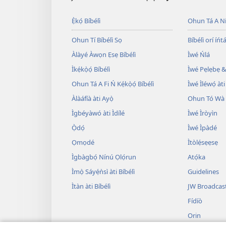
Ẹ̀kọ́ Bíbélì
Ohun Tá A N
Ohun Tí Bíbélì Sọ
Bíbélì orí íńtá
Àlàyé Àwọn Ẹsẹ Bíbélì
Ìwé Ńlá
Ìkẹ́kọ̀ọ́ Bíbélì
Ìwé Pẹlẹbẹ &
Ohun Tá A Fi Ń Kẹ́kọ̀ọ́ Bíbélì
Ìwé Ìléwọ́ àti
Àlàáfíà àti Ayọ̀
Ohun Tó Wà L
Ìgbéyàwó àti Ìdílé
Ìwé Ìròyìn
Ọ̀dọ́
Ìwé Ìpàdé
Ọmọdé
Ìtòlẹ́sẹẹsẹ
Ìgbàgbọ́ Nínú Ọlọ́run
Atọ́ka
Ìmọ̀ Sáyẹ́ǹsì àti Bíbélì
Guidelines
Ìtàn àti Bíbélì
JW Broadcas
Fídíò
Orin