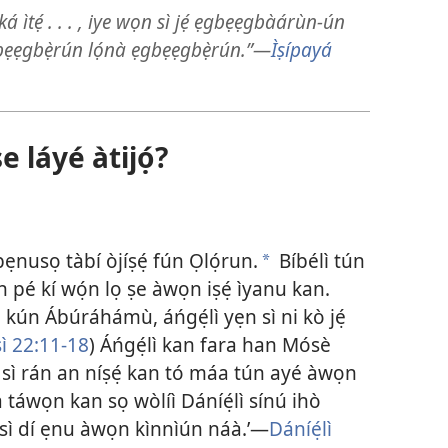
yíká ìtẹ́ . . . , iye wọn sì jẹ́ ẹgbẹẹgbàárùn-ún
ẹẹgbẹ̀rún lọ́nà ẹgbẹẹgbẹ̀rún.”​—
Ìṣípayá
e láyé àtijọ́?
nusọ tàbí òjíṣẹ́ fún Ọlọ́run.
Bíbélì tún
*
 pé kí wọ́n lọ ṣe àwọn iṣẹ́ ìyanu kan.
ù kún Ábúráhámù, áńgẹ́lì yẹn sì ni kò jẹ́
sì 22:​11-18
) Áńgẹ́lì kan fara han Mósè
ó sì rán an níṣẹ́ kan tó máa tún ayé àwọn
 táwọn kan sọ wòlíì Dáníẹ́lì sínú ihò
 ó sì dí ẹnu àwọn kìnnìún náà.’​—
Dáníẹ́lì