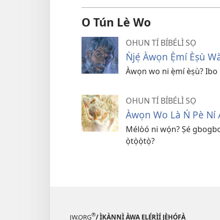
O Tún Lè Wo
OHUN TÍ BÍBÉLÌ SỌ
Ǹjẹ́ Àwọn Ẹ̀mí Èṣù W
Àwọn wo ni ẹ̀mí èṣù? Ibo 
OHUN TÍ BÍBÉLÌ SỌ
Àwọn Wo Là Ń Pè Ní Á
Mélòó ni wọ́n? Ṣé gbogbo 
ọ̀tọ̀ọ̀tọ̀?
®
JW.ORG
/ ÌKÀNNÌ ÀWA ẸLẸ́RÌÍ JÈHÓFÀ