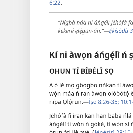
6:22
.
“Nígbà náà ni áńgẹ́lì Jèhófà f
kékeré ẹlẹ́gùn-ún.”​—
Ẹ́kísódù 3
Kí ni àwọn áńgẹ́lì ń 
OHUN TÍ BÍBÉLÌ SỌ
A ò lè mọ gbogbo nǹkan tí àwọn 
wọ́n máa ń ran àwọn olóòótọ́ èè
nípa Ọlọ́run.​—
Ìṣe 8:​26-35;
10:​1
Jèhófà fi ìran kan han baba ńlá 
áńgẹ́lì tí wọ́n ń gòkè, tí wọ́n sì 
ọ̀run àti ilẹ̀ ayé. (
Jẹ́nẹ́sísì 28:​10