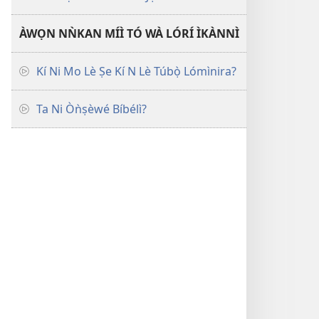
ÀWỌN NǸKAN MÍÌ TÓ WÀ LÓRÍ ÌKÀNNÌ
Kí Ni Mo Lè Ṣe Kí N Lè Túbọ̀ Lómìnira?
Ta Ni Òǹṣèwé Bíbélì?