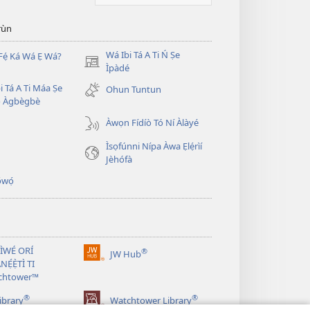
̣rùn
Wá Ibi Tá A Ti Ń Ṣe
Fẹ́ Ká Wá Ẹ Wá?
(opens
Ìpàdé
new
i Tá A Ti Máa Ṣe
Ohun Tuntun
window)
̣ Àgbègbè
Àwọn Fídíò Tó Ní Àlàyé
Ìsọfúnni Nípa Àwa Ẹlẹ́rìí
Jèhófà
̣wọ́
 ÌWÉ ORÍ
®
JW Hub
(opens
NẸ́Ẹ̀TÌ TI
new
chtower™
window)
®
®
ibrary
Watchtower Library