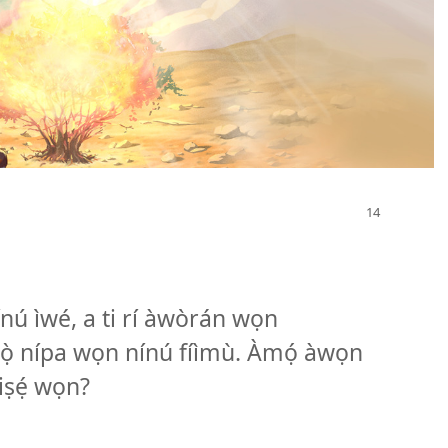
ínú ìwé, a ti rí àwòrán wọn
ọ̀rọ̀ nípa wọn nínú fíìmù. Àmọ́ àwọn
 iṣẹ́ wọn?