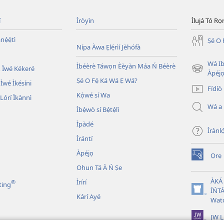
í
Ìròyìn
Ìlujá Tó Ro
nẹ́ẹ̀tì
Ṣé O 
Nípa Àwa Ẹlẹ́rìí Jèhófà
Wá Ib
Ìbéèrè Táwọn Èèyàn Máa Ń Béèrè
 Ìwé Kékeré
(opens
Àpéjo
Ṣé O Fẹ́ Ká Wá Ẹ Wá?
new
 Ìwé Ìkésíni
Fídíò
window)
Kọ̀wé sí Wa
órí Ìkànnì
Wá a
Ìbẹ̀wò sí Bẹ́tẹ́lì
Ìpàdé
Ìrànló
Ìrántí
Àpéjọ
Ọrẹ
(opens
Ohun Tá À Ń Ṣe
new
window)
ÀKÁ
Ìrírí
®
ting
ÍŃTÁ
(opens
Kárí Ayé
Wat
new
window)
JW L