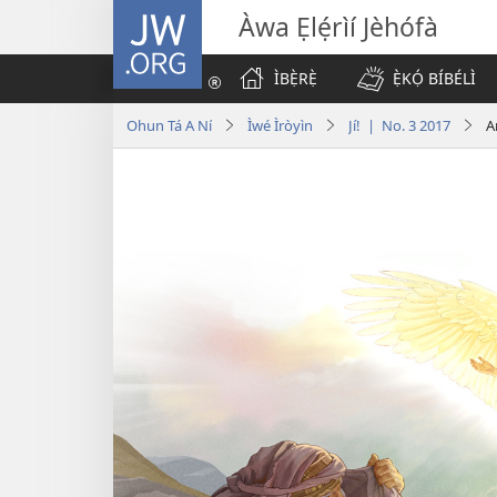
JW.ORG
Àwa Ẹlẹ́rìí Jèhófà
ÌBẸ̀RẸ̀
Ẹ̀KỌ́ BÍBÉLÌ
Ohun Tá A Ní
Ìwé Ìròyìn
Jí! | No. 3 2017
A