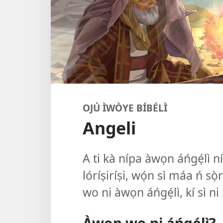
OJÚ ÌWÒYE BÍBÉLÌ
Angeli
A ti kà nípa àwọn áńgẹ́lì n
lóríṣiríṣi, wọ́n sì máa ń s
wo ni àwọn áńgẹ́lì, kí sì ni
Àwọn wo ni áńgẹ́lì?