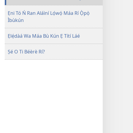
Ẹni Tó Ń Ran Aláìní Lọ́wọ́ Máa Rí Ọ̀pọ̀
Ìbùkún
Ẹlẹ́dàá Wa Máa Bù Kún Ẹ Títí Láé
Ṣé O Ti Béèrè Rí?