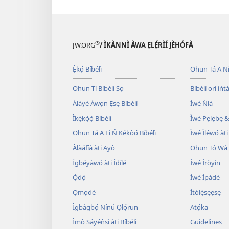
®
JW.ORG
/ ÌKÀNNÌ ÀWA ẸLẸ́RÌÍ JÈHÓFÀ
Ẹ̀kọ́ Bíbélì
Ohun Tá A N
Ohun Tí Bíbélì Sọ
Bíbélì orí íńtá
Àlàyé Àwọn Ẹsẹ Bíbélì
Ìwé Ńlá
Ìkẹ́kọ̀ọ́ Bíbélì
Ìwé Pẹlẹbẹ &
Ohun Tá A Fi Ń Kẹ́kọ̀ọ́ Bíbélì
Ìwé Ìléwọ́ àti
Àlàáfíà àti Ayọ̀
Ohun Tó Wà L
Ìgbéyàwó àti Ìdílé
Ìwé Ìròyìn
Ọ̀dọ́
Ìwé Ìpàdé
Ọmọdé
Ìtòlẹ́sẹẹsẹ
Ìgbàgbọ́ Nínú Ọlọ́run
Atọ́ka
Ìmọ̀ Sáyẹ́ǹsì àti Bíbélì
Guidelines