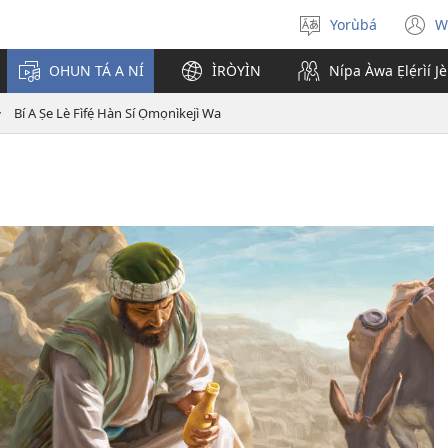
Yorùbá
W
Yan
(
èdè
n
OHUN TÁ A NÍ
ÌRÒYÌN
Nípa Àwa Ẹlẹ́rìí J
w
Bí A Ṣe Lè Fìfẹ́ Hàn Sí Ọmọnìkejì Wa