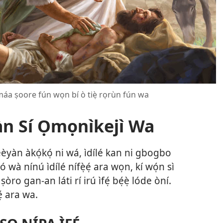
 máa ṣoore fún wọn bí ò tiẹ̀ rọrùn fún wa
Hàn Sí Ọmọnìkejì Wa
àn àkọ́kọ́ ni wá, ìdílé kan ni gbogbo
wà nínú ìdílé nífẹ̀ẹ́ ara wọn, kí wọ́n sì
ro gan-an láti rí irú ìfẹ́ bẹ́ẹ̀ lóde òní.
ẹ́ ara wa.