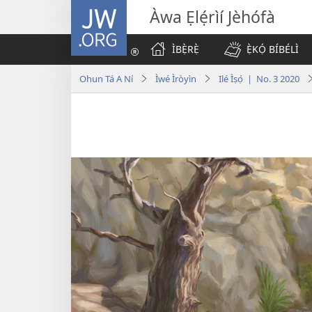
JW.ORG
Àwa Ẹlẹ́rìí Jèhófà
ÌBẸ̀RẸ̀
Ẹ̀KỌ́ BÍBÉLÌ
Ohun Tá A Ní
Ìwé Ìròyìn
Ilé Ìṣọ́ | No. 3 2020