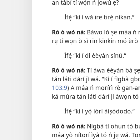
an tàbí tí wọ́n ń jowú ẹ?
Ìfẹ́ “kì í wá ire tirẹ̀ nìkan.”
Rò ó wò ná:
Báwo ló ṣe máa ń r
rẹ tí wọn ò sì rin kinkin mọ́ èrò
Ìfẹ́ “kì í di èèyàn sínú.”
Rò ó wò ná:
Tí àwa èèyàn bá ṣẹ 
tán láti dárí jì wá. “Kì í fìgbà gbo
103:9
) A máa ń mọrírì rẹ̀ gan-an 
ká múra tán láti dárí ji àwọn tó
Ìfẹ́ “kì í yọ̀ lórí àìṣòdodo.”
Rò ó wò ná:
Nígbà tí ohun tó bu
máa yọ̀ nítorí ìyà tó ń jẹ wá. T