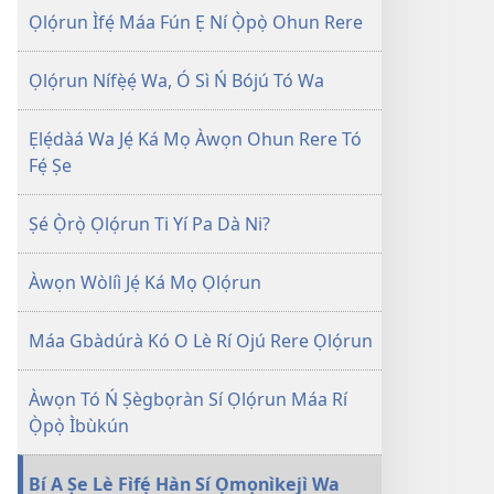
jáde
Jáde
Kàn
Ọlọ́run Ìfẹ́ Máa Fún Ẹ Ní Ọ̀pọ̀ Ohun Rere
ILÉ
ILÉ
ÌṢỌ́
ÌṢỌ́
Ọlọ́run Nífẹ̀ẹ́ Wa, Ó Sì Ń Bójú Tó Wa
Ọlọ́run
Ọlọ́run
Ìfẹ́
Ìfẹ́
Ẹlẹ́dàá Wa Jẹ́ Ká Mọ Àwọn Ohun Rere Tó
Máa
Máa
Fẹ́ Ṣe
Bù
Bù
Kún
Kún
Ẹ
Ẹ
Ṣé Ọ̀rọ̀ Ọlọ́run Ti Yí Pa Dà Ni?
Títí
Títí
Láé
Láé
Àwọn Wòlíì Jẹ́ Ká Mọ Ọlọ́run
Máa Gbàdúrà Kó O Lè Rí Ojú Rere Ọlọ́run
Àwọn Tó Ń Ṣègbọràn Sí Ọlọ́run Máa Rí
Ọ̀pọ̀ Ìbùkún
Bí A Ṣe Lè Fìfẹ́ Hàn Sí Ọmọnìkejì Wa