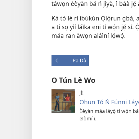
táwọn èèyàn bá ń jìyà, ì báà jẹ́ à
Ká tó lè rí ìbùkún Ọlọ́run gbà, 
a ti sọ yìí láìka ẹni tí wọ́n jẹ́ sí
máa ran àwọn aláìní lọ́wọ́.
Pa Dà
O Tún Lè Wo
JÍ!
Ohun Tó Ń Fúnni Láyọ̀
Èèyàn máa láyọ̀ tí wọ́n bá ń
ẹlòmí ì.