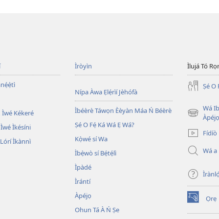
í
Ìròyìn
Ìlujá Tó Ro
nẹ́ẹ̀tì
Ṣé O 
Nípa Àwa Ẹlẹ́rìí Jèhófà
Wá Ib
Ìbéèrè Táwọn Èèyàn Máa Ń Béèrè
 Ìwé Kékeré
(opens
Àpéjo
Ṣé O Fẹ́ Ká Wá Ẹ Wá?
new
 Ìwé Ìkésíni
Fídíò
window)
Kọ̀wé sí Wa
órí Ìkànnì
Wá a
Ìbẹ̀wò sí Bẹ́tẹ́lì
Ìpàdé
Ìrànló
Ìrántí
Àpéjọ
Ọrẹ
(opens
Ohun Tá À Ń Ṣe
new