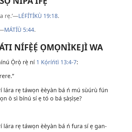
Ọ NÍPA ÌFẸ́
a rẹ.’​—
LÉFÍTÍKÙ 19:18
.
​—
MÁTÍÙ 5:44
.
ÁTI NÍFẸ̀Ẹ́ ỌMỌNÌKEJÌ WA
nú Ọ̀rọ̀ rẹ̀ ní
1 Kọ́ríńtì 13:​4-7
:
rere.”
í lára rẹ táwọn èèyàn bá ń mú sùúrù fún
wọn ò sì bínú sí ẹ tó o bá ṣàṣìṣe?
í lára rẹ táwọn èèyàn bá ń fura sí ẹ gan-