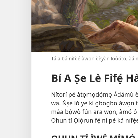
Tá a bá nífẹ̀ẹ́ àwọn èèyàn lóòótọ́, àá
Bí A Ṣe Lè Fìfẹ́ 
Nítorí pé àtọmọdọ́mọ Ádámù èèy
wa. Ńṣe ló yẹ kí gbogbo àwọn tó 
máa bọ̀wọ̀ fún ara wọn, àmọ́ ó ṣò
Ohun tí Ọlọ́run fẹ́ ni pé ká nífẹ̀