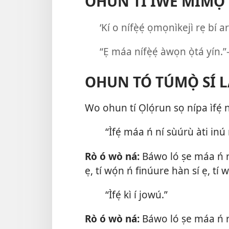
OHUN TÍ ÌWÉ MÍMỌ́ S
‘Kí o nífẹ̀ẹ́ ọmọnìkejì rẹ bí ar
“Ẹ máa nífẹ̀ẹ́ àwọn ọ̀tá yín.”
OHUN TÓ TÚMỌ̀ SÍ L
Wo ohun tí Ọlọ́run sọ nípa ìfẹ́ ní
“Ìfẹ́ máa ń ní sùúrù àti inú 
Rò ó wò ná:
Báwo ló ṣe máa ń r
ẹ, tí wọ́n ń finúure hàn sí ẹ, tí 
“Ìfẹ́ kì í jowú.”
Rò ó wò ná:
Báwo ló ṣe máa ń r