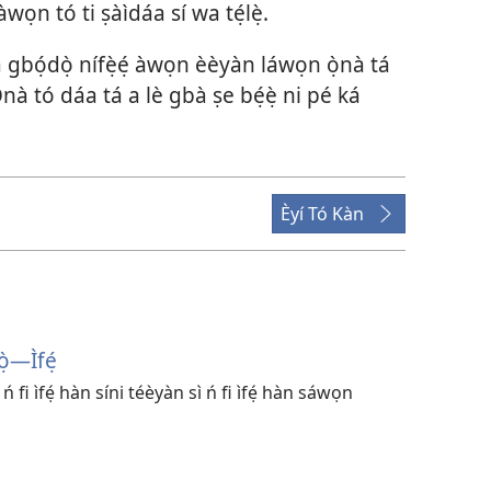
wọn tó ti ṣàìdáa sí wa tẹ́lẹ̀.
a gbọ́dọ̀ nífẹ̀ẹ́ àwọn èèyàn láwọn ọ̀nà tá
. Ọ̀nà tó dáa tá a lè gbà ṣe bẹ́ẹ̀ ni pé ká
Èyí Tó Kàn
​—Ìfẹ́
 fi ìfẹ́ hàn síni téèyàn sì ń fi ìfẹ́ hàn sáwọn