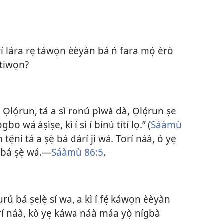
í lára rẹ táwọn èèyàn bá ń fara mọ́ èrò
 tiwọn?
Ọlọ́run, tá a sì ronú pìwà dà, Ọlọ́run ṣe
gbo wá àṣìṣe, kì í sì í bínú títí lọ.” (
Sáàmù
tẹ́ni tá a ṣẹ̀ bá dárí jì wá. Torí náà, ó yẹ
 bá ṣẹ̀ wá.​—
Sáàmù 86:5
.
rú bá ṣẹlẹ̀ sí wa, a kì í fẹ́ káwọn èèyàn
orí náà, kò yẹ káwa náà máa yọ̀ nígbà