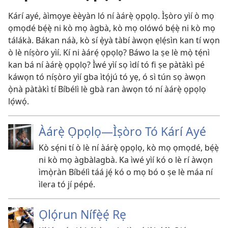
Kárí ayé, àìmọye èèyàn ló ní àárẹ̀ ọpọlọ. Ìṣòro yìí ò mọ
ọmọdé bẹ́ẹ̀ ni kò mọ àgbà, kò mọ olówó bẹ́ẹ̀ ni kò mọ
tálákà. Bákan náà, kò sí ẹ̀yà tàbí àwọn ẹlẹ́sìn kan tí wọn
ò lè níṣòro yìí. Kí ni àárẹ́ ọpọlọ? Báwo la ṣe lè mọ̀ tẹ́nì
kan bá ní àárẹ̀ ọpọlọ? Ìwé yìí sọ ìdí tó fi ṣe pàtàkì pé
káwọn tó níṣòro yìí gba ìtọ́jú tó yẹ, ó sì tún sọ àwọn
ọ̀nà pàtàkì tí Bíbélì lè gbà ran àwọn tó ní àárẹ̀ ọpọlọ
lọ́wọ́.
Àárẹ̀ Ọpọlọ—Ìṣòro Tó Kárí Ayé
Kò sẹ́ni tí ò lè ní àárẹ̀ ọpọlọ, kò mọ ọmọdé, bẹ́ẹ̀
ni kò mọ àgbàlagbà. Ka ìwé yìí kó o lè rí àwọn
ìmọ̀ràn Bíbélì táá jẹ́ kó o mọ bó o ṣe lè máa ní
ìlera tó jí pépé.
Ọlọ́run Nífẹ̀ẹ́ Rẹ