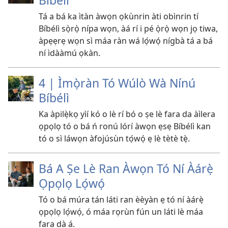
Bíbélì
Tá a bá ka ìtàn àwọn ọkùnrin àti obìnrin tí
Bíbélì sọ̀rọ̀ nípa wọn, àá rí i pé ọ̀rọ̀ wọn jọ tiwa,
àpẹẹrẹ wọn sì máa ràn wá lọ́wọ́ nígbà tá a bá
ní ìdààmú ọkàn.
4 | Ìmọ̀ràn Tó Wúlò Wà Nínú
Bíbélì
Ka àpilẹ̀kọ yìí kó o lè rí bó o ṣe lè fara da àìlera
ọpọlọ tó o bá ń ronú lórí àwọn ẹsẹ Bíbélì kan
tó o sì láwọn àfojúsùn tọ́wọ́ ẹ lè tètè tẹ̀.
Bá A Ṣe Lè Ran Àwọn Tó Ní Àárẹ̀
Ọpọlọ Lọ́wọ́
Tó o bá múra tán láti ran èèyàn ẹ tó ní àárẹ̀
ọpọlọ lọ́wọ́, ó máa rọrùn fún un láti lè máa
fara dà á.