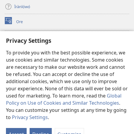
Ìrànlọ́wọ́
Ọrẹ
(opens
new
window)
ÀKÁ ÌWÉ ORÍ ÍŃTÁNẸ́Ẹ̀TÌ TI Watchtower™
Privacy Settings
(opens
new
®
JW Hub
To provide you with the best possible experience, we
window)
(opens
use cookies and similar technologies. Some cookies
new
®
JW Library
window)
are necessary to make our website work and cannot
be refused. You can accept or decline the use of
®
Watchtower Library
additional cookies, which we use only to improve
your experience. None of this data will ever be sold or
used for marketing. To learn more, read the
Global
Policy on Use of Cookies and Similar Technologies
.
Copyright
© 2026 Watch Tower Bible and Tract Society of Pennsylvania.
You can customize your settings at any time by going
ÀDÉHÙN LÍLO ÌKÀNNÌ
|
ÒFIN PÍPA ÌSỌFÚNNI MỌ́
|
PRIVACY
to
Privacy Settings
.
SETTINGS