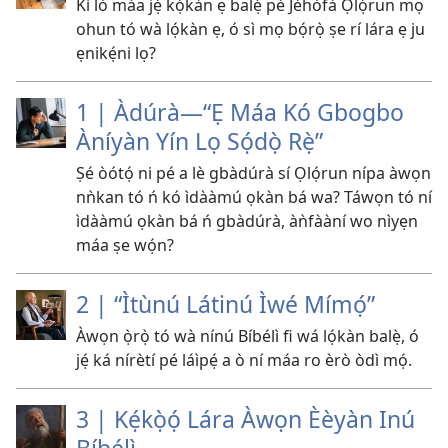
Kí ló máa jẹ́ kọ́kàn ẹ balẹ̀ pé Jèhófà Ọlọ́run mọ
ohun tó wà lọ́kàn ẹ, ó sì mọ bọ́rọ̀ ṣe rí lára ẹ ju
ẹnikẹ́ni lọ?
1 | Àdúrà—“Ẹ Máa Kó Gbogbo
Àníyàn Yín Lọ Sọ́dọ̀ Rẹ̀”
Ṣé òótọ́ ni pé a lè gbàdúrà sí Ọlọ́run nípa àwọn
nǹkan tó ń kó ìdààmú ọkàn bá wa? Táwọn tó ní
ìdààmú ọkàn bá ń gbàdúrà, àǹfààní wo nìyẹn
máa ṣe wọ́n?
2 | “Ìtùnú Látinú Ìwé Mímọ́”
Àwọn ọ̀rọ̀ tó wà nínú Bíbélì fi wá lọ́kàn balẹ̀, ó
jẹ́ ká nírètí pé láìpẹ́ a ò ní máa ro èrò òdì mọ́.
3 | Kẹ́kọ̀ọ́ Lára Àwọn Èèyàn Inú