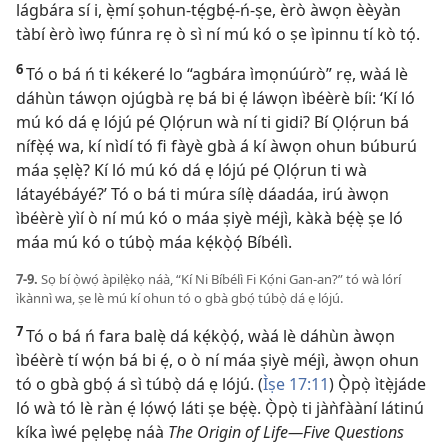
lágbára sí i, ẹ̀mí ṣohun-tẹ́gbẹ́-ń-ṣe, èrò àwọn èèyàn
tàbí èrò ìwọ fúnra rẹ ò sì ní mú kó o ṣe ìpinnu tí kò tọ́.
6
Tó o bá ń ti kékeré lo “agbára ìmọnúúrò” rẹ, wàá lè
dáhùn táwọn ojúgbà rẹ bá bi ẹ́ láwọn ìbéèrè bíi: ‘Kí ló
mú kó dá ẹ lójú pé Ọlọ́run wà ní ti gidi? Bí Ọlọ́run bá
nífẹ̀ẹ́ wa, kí nìdí tó fi fàyè gbà á kí àwọn ohun búburú
máa ṣẹlẹ̀? Kí ló mú kó dá ẹ lójú pé Ọlọ́run ti wà
látayébáyé?’ Tó o bá ti múra sílẹ̀ dáadáa, irú àwọn
ìbéèrè yìí ò ní mú kó o máa ṣiyè méjì, kàkà bẹ́ẹ̀ ṣe ló
máa mú kó o túbọ̀ máa kẹ́kọ̀ọ́ Bíbélì.
7-9.
Sọ bí ọ̀wọ́ àpilẹ̀kọ náà, “Kí Ni Bíbélì Fi Kọ́ni Gan-an?” tó wà lórí
ìkànnì wa, ṣe lè mú kí ohun tó o gbà gbọ́ túbọ̀ dá ẹ lójú.
7
Tó o bá ń fara balẹ̀ dá kẹ́kọ̀ọ́, wàá lè dáhùn àwọn
ìbéèrè tí wọ́n bá bi ẹ́, o ò ní máa ṣiyè méjì, àwọn ohun
tó o gbà gbọ́ á sì túbọ̀ dá ẹ lójú. (
Ìṣe 17:11
) Ọ̀pọ̀ ìtẹ̀jáde
ló wà tó lè ràn ẹ́ lọ́wọ́ láti ṣe bẹ́ẹ̀. Ọ̀pọ̀ ti jàǹfààní látinú
kíka ìwé pẹlẹbẹ náà
The Origin of Life—Five Questions