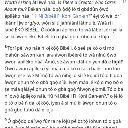
Worth Asking
àti ìwé náà,
Is There
a Creator Who Cares
About You?
Bákan náà, ọ̀pọ̀ ọ̀dọ́ ló ti gbádùn ọ̀wọ́
àpilẹ̀kọ náà, “
Kí Ni Bíbélì Fi Kọ́ni Gan-an?
” èyí tó wà lórí
ìkànnì jw.org/yo, wọ́n sì ti jàǹfààní látinú ẹ̀. Wàá rí i
lábẹ́ Ẹ̀KỌ́ BÍBÉLÌ. Ọ̀kọ̀ọ̀kan àpilẹ̀kọ tó wà lábẹ́ ìsọ̀rí yìí la
ṣe kí àwọn ẹ̀kọ́ Bíbélì tó o gbà gbọ́ túbọ̀ dá ẹ lójú.
8
Torí pé ìwọ náà ń kẹ́kọ̀ọ́ Bíbélì, ó ṣeé ṣe kó o ti mọ
ìdáhùn sáwọn kan lára àwọn ìbéèrè tó wà nínú ọ̀wọ́
àwọn àpilẹ̀kọ náà. Àmọ́, ṣé àwọn ìdáhùn yẹn
dá
ẹ
lójú?
Ọ̀wọ́ àwọn àpilẹ̀kọ yìí máa mú kó o fara balẹ̀ ronú lórí
àwọn ẹsẹ Ìwé Mímọ́ tó wà níbẹ̀, o sì lè kọ ìdí tó o fi gba
àwọn ohun tó o gbà gbọ́ sílẹ̀. Ìyẹn máa jẹ́ kó o mọ bó o
ṣe máa ṣàlàyé ohun tó o gbà gbọ́ fáwọn ẹlòmíì. Tó o bá
ní ọ̀wọ́ àpilẹ̀kọ náà, “Kí Ni Bíbélì Fi Kọ́ni Gan-an?,” o lè lò
ó tó o bá ń dá kẹ́kọ̀ọ́, ìyẹn á sì mú kí àwọn ohun tó o
gbà gbọ́ túbọ̀ dá ẹ lójú.
9
Ó gbọ́dọ̀ dá ìwọ fúnra rẹ lójú pé òtítọ́ lohun tó o gbà