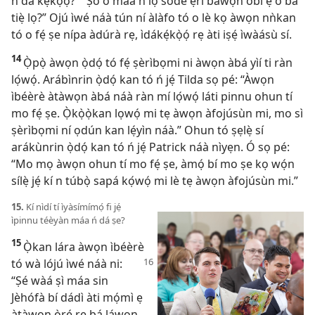
ń dá kẹ́kọ̀ọ́?” “Ṣó o máa ń lọ sóde ẹ̀rí báwọn òbí ẹ ò bá
tiẹ̀ lọ?” Ojú ìwé náà tún ní àlàfo tó o lè kọ àwọn nǹkan
tó o fẹ́ ṣe nípa àdúrà rẹ, ìdákẹ́kọ̀ọ́ rẹ àti iṣẹ́ ìwàásù sí.
14
Ọ̀pọ̀ àwọn ọ̀dọ́ tó fẹ́ ṣèrìbọmi ni àwọn àbá yìí ti ràn
lọ́wọ́. Arábìnrin ọ̀dọ́ kan tó ń jẹ́ Tilda sọ pé: “Àwọn
ìbéèrè àtàwọn àbá náà ràn mí lọ́wọ́ láti pinnu ohun tí
mo fẹ́ ṣe. Ọ̀kọ̀ọ̀kan lọwọ́ mi tẹ àwọn àfojúsùn mi, mo sì
ṣèrìbọmi ní ọdún kan lẹ́yìn náà.” Ohun tó ṣẹlẹ̀ sí
arákùnrin ọ̀dọ́ kan tó ń jẹ́ Patrick náà nìyẹn. Ó sọ pé:
“Mo mọ àwọn ohun tí mo fẹ́ ṣe, àmọ́ bí mo ṣe kọ wọ́n
sílẹ̀ jẹ́ kí n túbọ̀ sapá kọ́wọ́ mi lè tẹ àwọn àfojúsùn mi.”
15.
Kí nìdí tí ìyàsímímọ́ fi jẹ́
ìpinnu téèyàn máa ń dá ṣe?
15
Ọ̀kan lára àwọn ìbéèrè
tó wà lójú
ìwé náà ni:
“Ṣé wàá ṣì máa sin
Jèhófà bí dádì àti mọ́mì ẹ
àtàwọn ọ̀rẹ́ rẹ bá láwọn