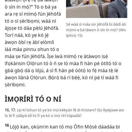
ò sìn ín mọ́?” Tó o bá ya
ara rẹ sí mímọ́ fún Jèhófà
tó o sì ṣèrìbọmi, wàá ní
Ṣé wàá ṣì máa sin Jèhófà bí dádì àti
àjọṣe tó dáa pẹ̀lú Jèhófà.
mọ́mì ẹ bá láwọn ò sìn ín mọ́? (Wo
Torí náà, kò yẹ kó jẹ́
ìpínrọ̀ 15)
àwọn òbí rẹ àbí ẹlòmíì
láá máa pinnu ohun tó o
máa ṣe fún Jèhófà. Ìṣe ìwà mímọ́ rẹ àtàwọn iṣẹ́
ìfọkànsin Ọlọ́run tó ò ń ṣe ló máa fi hàn pé òtítọ́ tó o
gbà gbọ́ dá ọ lójú, á sì fi hàn pé òótọ́ lo fẹ́ máa tẹ̀ lé
àwọn ìlànà Ọlọ́run. Bọ́rọ̀ bá rí bẹ́ẹ̀, kò ní pẹ́ tí wàá fi
ṣèrìbọmi.
ÌMỌRÍRÌ TÓ O NÍ
16, 17.
(a) Kí lohun tó yẹ kó mú kéèyàn fẹ́ di Kristẹni? (b) Àpèjúwe wo
lo lè fi ṣàlàyé ìdí tó fi yẹ kó o mọ rírì ìràpadà?
16
Lọ́jọ́ kan, ọkùnrin kan tó mọ Òfin Mósè dáadáa bi