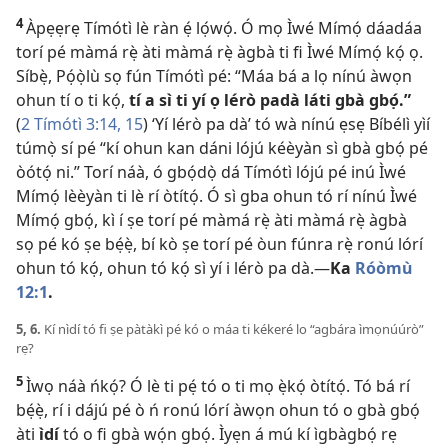
4
Àpẹẹrẹ Tímótì lè ràn ẹ́ lọ́wọ́. Ó mọ Ìwé Mímọ́ dáadáa
torí pé màmá rẹ̀ àti màmá rẹ̀ àgbà ti fi Ìwé Mímọ́ kọ́ ọ.
Síbẹ̀, Pọ́ọ̀lù sọ fún Tímótì pé: “Máa bá a lọ nínú àwọn
ohun tí o ti kọ́,
tí a sì ti yí ọ lérò padà láti gbà gbọ́.”
(
2 Tímótì 3:14, 15
) ‘Yí lérò pa dà’ tó wà nínú ẹsẹ Bíbélì yìí
túmọ̀ sí pé “kí ohun kan dáni lójú kéèyàn sì gbà gbọ́ pé
òótọ́ ni.” Torí náà, ó gbọ́dọ̀ dá Tímótì lójú pé inú Ìwé
Mímọ́ lèèyàn ti lè rí òtítọ́. Ó sì gba ohun tó rí nínú Ìwé
Mímọ́ gbọ́, kì í ṣe torí pé màmá rẹ̀ àti màmá rẹ̀ àgbà
sọ pé kó ṣe bẹ́ẹ̀, bí kò ṣe torí pé òun fúnra rẹ̀ ronú lórí
ohun tó kọ́, ohun tó kọ́ sì yí i lérò pa dà.—
Ka
Róòmù
12:1
.
5, 6.
Kí nìdí tó fi ṣe pàtàkì pé kó o máa ti kékeré lo “agbára ìmọnúúrò”
rẹ?
5
Ìwọ náà ńkọ́? Ó lè ti pẹ́ tó o ti mọ ẹ̀kọ́ òtítọ́. Tó bá rí
bẹ́ẹ̀, rí i dájú pé ò ń ronú lórí àwọn ohun tó o gbà gbọ́
àti
ìdí
tó o fi gbà wọ́n gbọ́. Ìyẹn á mú kí ìgbàgbọ́ rẹ