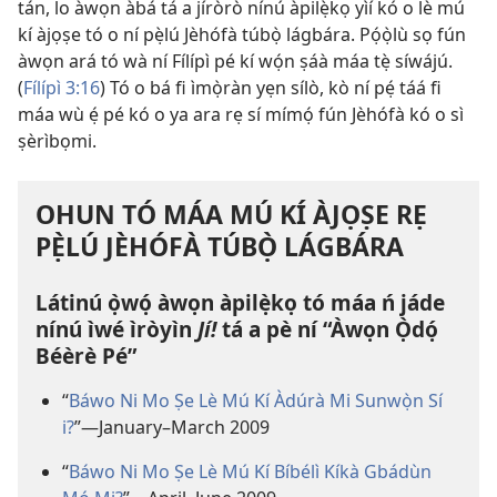
tán, lo àwọn àbá tá a jíròrò nínú àpilẹ̀kọ yìí kó o lè mú
kí àjọṣe tó o ní pẹ̀lú Jèhófà túbọ̀ lágbára. Pọ́ọ̀lù sọ fún
àwọn ará tó wà ní Fílípì pé kí wọ́n ṣáà máa tẹ̀ síwájú.
(
Fílípì 3:16
) Tó o bá fi ìmọ̀ràn yẹn sílò, kò ní pẹ́ táá fi
máa wù ẹ́ pé kó o ya ara rẹ sí mímọ́ fún Jèhófà kó o sì
ṣèrìbọmi.
OHUN TÓ MÁA MÚ KÍ ÀJỌṢE RẸ
PẸ̀LÚ JÈHÓFÀ TÚBỌ̀ LÁGBÁRA
Látinú ọ̀wọ́ àwọn àpilẹ̀kọ tó máa ń jáde
nínú ìwé ìròyìn
Jí!
tá a pè ní “Àwọn Ọ̀dọ́
Béèrè Pé”
“
Báwo Ni Mo Ṣe Lè Mú Kí Àdúrà Mi Sunwọ̀n Sí
i?
”​—January–March 2009
“
Báwo Ni Mo Ṣe Lè Mú Kí Bíbélì Kíkà Gbádùn