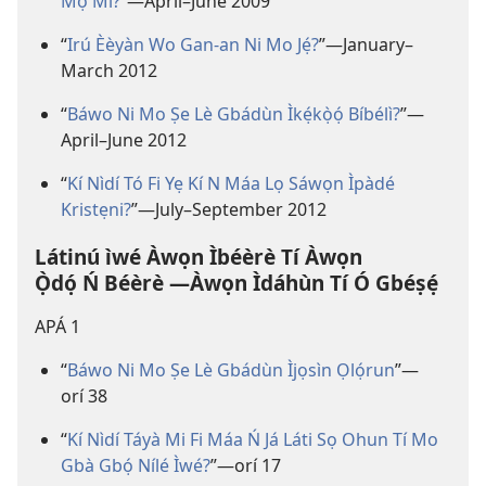
Mọ́ Mi?
”​—April–June 2009
“
Irú Èèyàn Wo Gan-an Ni Mo Jẹ́?
”​—January–
March 2012
“
Báwo Ni Mo Ṣe Lè Gbádùn Ìkẹ́kọ̀ọ́ Bíbélì?
”​—
April–June 2012
“
Kí Nìdí Tó Fi Yẹ Kí N Máa Lọ Sáwọn Ìpàdé
Kristẹni?
”​—July–September 2012
Látinú ìwé Àwọn Ìbéèrè Tí Àwọn
Ọ̀dọ́ Ń Béèrè —Àwọn Ìdáhùn Tí Ó Gbéṣẹ́
APÁ 1
“
Báwo Ni Mo Ṣe Lè Gbádùn Ìjọsìn Ọlọ́run
”​—
orí 38
“
Kí Nìdí Táyà Mi Fi Máa Ń Já Láti Sọ Ohun Tí Mo
Gbà Gbọ́ Nílé Ìwé?
”​—orí 17