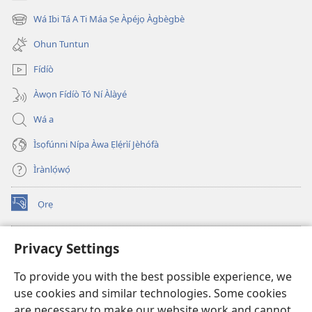
(opens
new
Wá Ibi Tá A Ti Máa Ṣe Àpéjọ Àgbègbè
(opens
window)
new
Ohun Tuntun
window)
Fídíò
Àwọn Fídíò Tó Ní Àlàyé
Wá a
Ìsọfúnni Nípa Àwa Ẹlẹ́rìí Jèhófà
Ìrànlọ́wọ́
Ọrẹ
(opens
new
window)
ÀKÁ ÌWÉ ORÍ ÍŃTÁNẸ́Ẹ̀TÌ TI Watchtower™
Privacy Settings
(opens
new
®
JW Hub
To provide you with the best possible experience, we
window)
(opens
use cookies and similar technologies. Some cookies
new
®
JW Library
window)
are necessary to make our website work and cannot