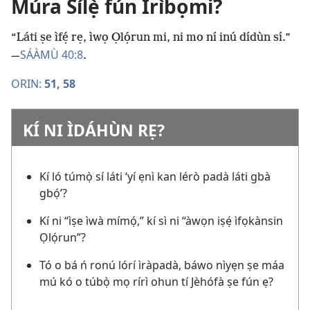
Múra Sílẹ̀ fún Ìrìbọmi?
“Láti ṣe ìfẹ́ rẹ, ìwọ Ọlọ́run mi, ni mo ní inú dídùn sí.”​
SÁÀMÙ 40:8
—
.
ORIN:
51,
58
KÍ NI ÌDÁHÙN RẸ?
Kí ló túmọ̀ sí láti ‘yí ẹnì kan lérò padà láti gbà
gbọ́’?
Kí ni “ìṣe ìwà mímọ́,” kí sì ni “àwọn iṣẹ́ ìfọkànsin
Ọlọ́run”?
Tó o bá ń ronú lórí ìràpadà, báwo nìyẹn ṣe máa
mú kó o túbọ̀ mọ rírì ohun tí Jèhófà ṣe fún ẹ?