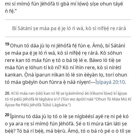
mi sí mímọ́ fún Jèhófà ti gbà mí lọ́wọ́ ṣíṣe ohun táyé
ń fẹ́.”
Bí Sátánì ṣe máa pa ẹ́ jẹ ló ń wá, kò sì nífẹ̀ẹ́ rẹ rárá
19
Ohun tó dáa jù lọ ni Jèhófà fẹ́ fún ẹ. Àmọ́, bí Sátánì
ṣe máa pa ẹ́ jẹ ló ń wá, kò sì nífẹ̀ẹ́ rẹ rárá. Kò sóhun
rere kan tó máa fún ẹ tó o bá tẹ̀ lé e. Báwo ló tiẹ̀ ṣe
máa fún ẹ lóhun tí kò ní? Kò ní ìhìn rere, kò sì nírètí
kankan. Ọ̀nà ìparun nìkan ló lè sin èèyàn lọ, torí ohun
tó máa gbẹ̀yìn òun fúnra ẹ̀ náà nìyẹn!—
Ìṣípayá 20:10
.
20.
Kí ló máa ran ọ̀dọ́ kan tó fẹ́ ṣe ìyàsímímọ́ àti ìrìbọmi lọ́wọ́ kí àjọṣe
tó ní pẹ̀lú Jèhófà lè lágbára sí i? (Tún wo àpótí náà “Ohun Tó Máa Mú Kí
Àjọṣe Rẹ Pẹ̀lú Jèhófà Túbọ̀ Lágbára.”)
20
Ìpinnu tó dáa jù lọ tó o lè ṣe nígbèésí ayé rẹ ni pé kó
o ya ara rẹ sí mímọ́ fún Jèhófà. Ṣé o ti múra tán láti ṣe
bẹ́ẹ̀? Tó bá rí bẹ́ẹ̀, má bẹ̀rù. Àmọ́, tó o bá rò pé o ò tíì ṣe