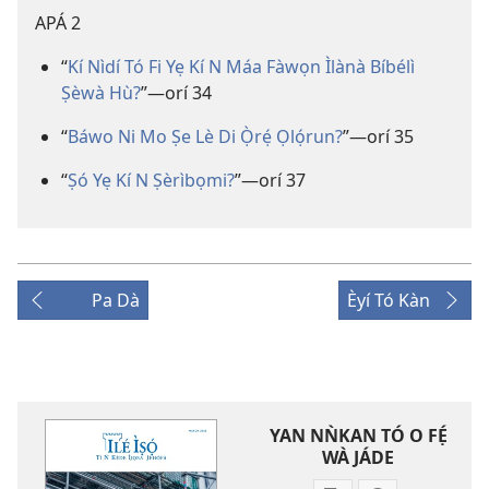
APÁ 2
“
Kí Nìdí Tó Fi Yẹ Kí N Máa Fàwọn Ìlànà Bíbélì
Ṣèwà Hù?
”​—orí 34
“
Báwo Ni Mo Ṣe Lè Di Ọ̀rẹ́ Ọlọ́run?
”​—orí 35
“
Ṣó Yẹ Kí N Ṣèrìbọmi?
”​—orí 37
Pa Dà
Èyí Tó Kàn
YAN NǸKAN TÓ O FẸ́
WÀ JÁDE