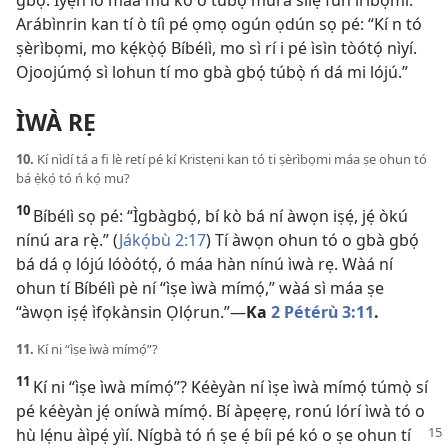
gbọ́. Ìyẹn ló máa mú kó o túbọ̀ múra sílẹ̀ fún ìrìbọmi.
Arábìnrin kan tí ò tíì pé ọmọ ogún ọdún sọ pé: “Kí n tó
ṣèrìbọmi, mo kẹ́kọ̀ọ́ Bíbélì, mo sì rí i pé ìsìn tòótọ́ nìyí.
Ojoojúmọ́ sì lohun tí mo gbà gbọ́ túbọ̀ ń dá mi lójú.”
ÌWÀ RẸ
10.
Kí nìdí tá a fi lè retí pé kí Kristẹni kan tó ti ṣèrìbọmi máa ṣe ohun tó
bá ẹ̀kọ́ tó ń kọ́ mu?
10
Bíbélì sọ pé: “Ìgbàgbọ́, bí kò bá ní àwọn iṣẹ́, jẹ́ òkú
nínú ara rẹ̀.” (
Jákọ́bù 2:17
) Tí àwọn ohun tó o gbà gbọ́
bá dá ọ lójú lóòótọ́, ó máa hàn nínú ìwà rẹ. Wàá ní
ohun tí Bíbélì pè ní “ìṣe ìwà mímọ́,” wàá sì máa ṣe
“àwọn iṣẹ́ ìfọkànsin Ọlọ́run.”​—
Ka
2 Pétérù 3:11
.
11.
Kí ni “ìṣe ìwà mímọ́”?
11
Kí ni “ìṣe ìwà mímọ́”? Kéèyàn ní ìṣe ìwà mímọ́ túmọ̀ sí
pé kéèyàn jẹ́ oníwà mímọ́. Bí àpẹẹrẹ, ronú lórí ìwà tó o
hù
lẹ́nu àìpẹ́ yìí. Nígbà tó ń ṣe ẹ́ bíi pé kó o ṣe ohun tí