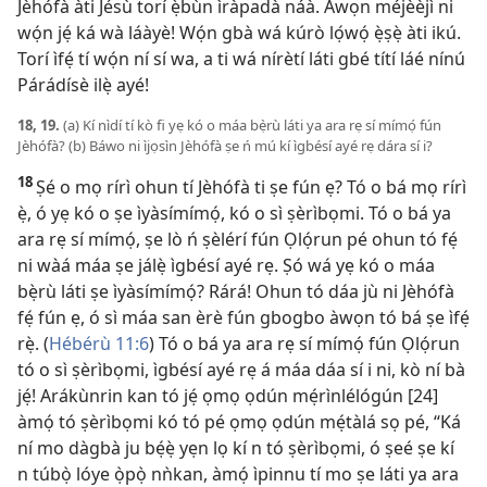
Jèhófà àti Jésù torí ẹ̀bùn ìràpadà náà. Àwọn méjèèjì ni
wọ́n jẹ́ ká wà láàyè! Wọ́n gbà wá kúrò lọ́wọ́ ẹ̀ṣẹ̀ àti ikú.
Torí ìfẹ́ tí wọ́n ní sí wa, a ti wá nírètí láti gbé títí láé nínú
Párádísè ilẹ̀ ayé!
18, 19.
(a) Kí nìdí tí kò fi yẹ kó o máa bẹ̀rù láti ya ara rẹ sí mímọ́ fún
Jèhófà? (b) Báwo ni ìjọsìn Jèhófà ṣe ń mú kí ìgbésí ayé rẹ dára sí i?
18
Ṣé o mọ rírì ohun tí Jèhófà ti ṣe fún ẹ? Tó o bá mọ rírì
ẹ̀, ó yẹ kó o ṣe ìyàsímímọ́, kó o sì ṣèrìbọmi. Tó o bá ya
ara rẹ sí mímọ́, ṣe lò ń ṣèlérí fún Ọlọ́run pé ohun tó fẹ́
ni wàá máa ṣe jálẹ̀ ìgbésí ayé rẹ. Ṣó wá yẹ kó o máa
bẹ̀rù láti ṣe ìyàsímímọ́? Rárá! Ohun tó dáa jù ni Jèhófà
fẹ́ fún ẹ, ó sì máa san èrè fún gbogbo àwọn tó bá ṣe ìfẹ́
rẹ̀. (
Hébérù 11:6
) Tó o bá ya ara rẹ sí mímọ́ fún Ọlọ́run
tó o sì ṣèrìbọmi, ìgbésí ayé rẹ á máa dáa sí i ni, kò ní bà
jẹ́! Arákùnrin kan tó jẹ́ ọmọ ọdún mẹ́rìnlélógún [24]
àmọ́ tó ṣèrìbọmi kó tó pé ọmọ ọdún mẹ́tàlá sọ pé, “Ká
ní mo dàgbà ju bẹ́ẹ̀ yẹn lọ kí n tó ṣèrìbọmi, ó ṣeé ṣe kí
n túbọ̀ lóye ọ̀pọ̀ nǹkan, àmọ́ ìpinnu tí mo ṣe láti ya ara