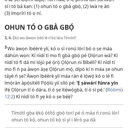
sí i tó bá kan: (1) ohun tó o gbà gbọ́, (2) ìwà rẹ àti
(3) ìmọrírì tó o ní.
OHUN TÓ O GBÀ GBỌ́
3, 4.
Ẹ̀kọ́ wo làwọn ọ̀dọ́ lè rí kọ́ lára Tímótì?
3
Wo àwọn ìbéèrè yìí, kó o sì ronú lórí bó o ṣe máa
dáhùn wọn: Kí nìdí tí mo fi gbà gbọ́ pé Ọlọ́run wà? Kí
nìdí tó fi dá mi lójú pé ọ̀rọ̀ Ọlọ́run ni Bíbélì? Kí nìdí tí
mo fi ń pa àwọn àṣẹ Ọlọ́run mọ́, dípò kí n máa ṣe ohun
táyé ń ṣe? Àwọn ìbéèrè yìí máa ràn ẹ́ lọ́wọ́ kó o lè fi
ìmọ̀ràn àpọ́sítélì Pọ́ọ̀lù yìí sílò pé:
‘Ẹ ṣàwárí fúnra yín
ìfẹ́ Ọlọ́run tí ó dára, tí ó ṣe ìtẹ́wọ́gbà, tí ó sì pé.’ (
Róòmù
12:2
) Kí nìdí tó fi yẹ kó o ṣe bẹ́ẹ̀?
Tímótì gba ẹ̀kọ́ òtítọ́ gbọ́ torí pé ó máa ń ronú lórí
ohun tó kọ́, ohun tó kọ́ sì yí i lérò pa dà