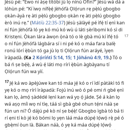
Jésù pé: “Èwo ni àṣẹ títóbi jù lọ nínú Òfin?” Jésù wá dá a
lóhùn pé: “Kí ìwọ nífẹ̀ẹ́ Jèhófà Ọlọ́run rẹ pẹ̀lú gbogbo
ọkàn-àyà rẹ àti pẹ̀lú gbogbo ọkàn rẹ àti pẹ̀lú gbogbo
èrò inú rẹ.” (
Mátíù 22:35-37
) Jésù ṣàlàyé pé ìfẹ́ tí ẹnì kan
ní fún Jèhófà ló yẹ kó mú kó wù ú láti ṣèrìbọmi kó sì di
Kristẹni. Ọ̀kan lára àwọn ọ̀nà tó o lè gbà mú kí
ìfẹ́ tó
o ní fún Jèhófà lágbára sí i ni pé kó o máa fara balẹ̀
ronú lórí ẹ̀bùn tó ga jù lọ ti Ọlọ́run fún aráyé, ìyẹn
ìràpadà.
(Ka
2 Kọ́ríńtì 5:14, 15;
1 Jòhánù 4:9,
19
.)
Tó o
bá ń ṣe bẹ́ẹ̀, á wù ẹ́ láti mọ rírì ẹ̀bùn àgbàyanu tí
Ọlọ́run fún wa yìí.
17
Jẹ́ ká wo àpèjúwe kan tó máa jẹ́ kó o rí ìdí pàtàkì tó fi
yẹ kó o mọ rírì ìràpadà: Fojú inú wò ó pé omi ń gbé ẹnì
kan lọ, àmọ́ ṣàdédé lẹnì kan wá yọ ọ́ jáde. Ṣé á kàn lọ
wá aṣọ míì wọ ní tìẹ, táá sì gbà gbé ohun tẹ́ni náà ṣe
fún un ni? Ó dájú pé kò ní ṣe bẹ́ẹ̀! Gbogbo ìgbà tó bá ti
rí ẹni tí kò jẹ́ kó bómi lọ yẹn láá máa dúpẹ́ lọ́wọ́ rẹ̀ pé ó
gbẹ̀mí òun là. Bákan náà, ó yẹ ká máa dúpẹ́ lọ́wọ́