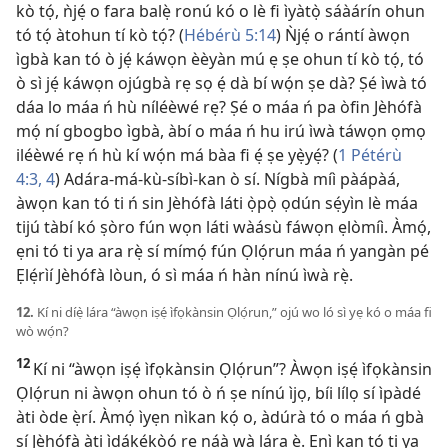
kò tọ́, ǹjẹ́ o fara balẹ̀ ronú kó o lè fi ìyàtọ̀ sáàárín ohun
tó tọ́ àtohun tí kò tọ́? (
Hébérù 5:14
) Ǹjẹ́ o rántí àwọn
ìgbà kan tó ò jẹ́ káwọn èèyàn mú ẹ ṣe ohun tí kò tọ́, tó
ò sì jẹ́ káwọn ojúgbà rẹ sọ ẹ́ dà bí wọ́n ṣe dà? Ṣé ìwà tó
dáa lo máa ń hù níléèwé rẹ? Ṣé o máa ń pa òfin Jèhófà
mọ́ ní gbogbo ìgbà, àbí o máa ń hu irú ìwà táwọn ọmọ
iléèwé rẹ ń hù kí wọ́n má bàa fi ẹ́ ṣe yẹ̀yẹ́? (
1 Pétérù
4:3, 4
) Adára-má-kù-síbì-kan ò sí. Nígbà míì pàápàá,
àwọn kan tó ti ń sin Jèhófà láti ọ̀pọ̀ ọdún sẹ́yìn lè máa
tijú tàbí kó ṣòro fún wọn láti wàásù fáwọn ẹlòmíì. Àmọ́,
ẹni tó ti ya ara rẹ̀ sí mímọ́ fún Ọlọ́run máa ń yangàn pé
Ẹlẹ́rìí Jèhófà lòun, ó sì máa ń hàn nínú ìwà rẹ̀.
12.
Kí ni díẹ̀ lára “àwọn iṣẹ́ ìfọkànsin Ọlọ́run,” ojú wo ló sì yẹ kó o máa fi
wò wọ́n?
12
Kí ni “àwọn iṣẹ́ ìfọkànsin Ọlọ́run”? Àwọn iṣẹ́ ìfọkànsin
Ọlọ́run ni àwọn ohun tó ò ń ṣe nínú ìjọ, bíi lílọ sí ìpàdé
àti òde ẹ̀rí. Àmọ́ ìyẹn nìkan kọ́ o, àdúrà tó o máa ń gbà
sí Jèhófà àti ìdákẹ́kọ̀ọ́ rẹ náà wà lára ẹ̀. Ẹnì kan tó ti ya