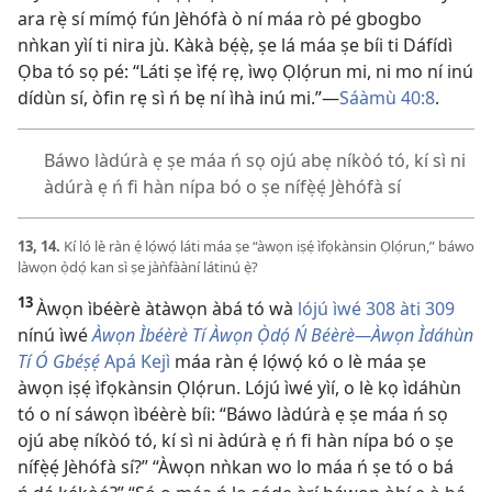
ara rẹ̀ sí mímọ́ fún Jèhófà ò ní máa rò pé gbogbo
nǹkan yìí ti nira jù. Kàkà bẹ́ẹ̀, ṣe lá máa ṣe bíi ti Dáfídì
Ọba tó sọ pé: “Láti ṣe ìfẹ́ rẹ, ìwọ Ọlọ́run mi, ni mo ní inú
dídùn sí, òfin rẹ sì ń bẹ ní ìhà inú mi.”—
Sáàmù 40:8
.
Báwo làdúrà ẹ ṣe máa ń sọ ojú abẹ níkòó tó, kí sì ni
àdúrà ẹ ń fi hàn nípa bó o ṣe nífẹ̀ẹ́ Jèhófà sí
13, 14.
Kí ló lè ràn ẹ́ lọ́wọ́ láti máa ṣe “àwọn iṣẹ́ ìfọkànsin Ọlọ́run,” báwo
làwọn ọ̀dọ́ kan sì ṣe jàǹfààní látinú ẹ̀?
13
Àwọn ìbéèrè àtàwọn àbá tó wà
lójú ìwé 308 àti 309
nínú ìwé
Àwọn Ìbéèrè Tí Àwọn Ọ̀dọ́ Ń Béèrè—Àwọn Ìdáhùn
Tí Ó Gbéṣẹ́
Apá Kejì
máa ràn ẹ́ lọ́wọ́ kó o lè máa ṣe
àwọn iṣẹ́ ìfọkànsin Ọlọ́run. Lójú ìwé yìí, o lè kọ ìdáhùn
tó o ní sáwọn ìbéèrè bíi: “Báwo làdúrà ẹ ṣe máa ń sọ
ojú abẹ níkòó tó, kí sì ni àdúrà ẹ ń fi hàn nípa bó o ṣe
nífẹ̀ẹ́ Jèhófà sí?” “Àwọn nǹkan wo lo máa ń ṣe tó o bá