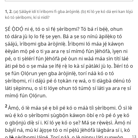
1, 2.
(a) Ṣàlàyé ìdí tí ìrìbọmi fi gba àròjinlẹ̀. (b) Kí ló yẹ kó dá ẹnì kan lójú
kó tó ṣèrìbọmi, kí sì nìdí?
ṢÉ Ọ̀DỌ́ ni ẹ́, tó o sì fẹ́ ṣèrìbọmi? Tó bá rí bẹ́ẹ̀, ohun
tó dára jù lọ lo fẹ́ ṣe yẹn. Bá a ṣe sọ nínú àpilẹ̀kọ tó
ṣáájú, ìrìbọmi gba àròjinlẹ̀. Ìrìbọmi ló máa jẹ́ káwọn
èèyàn mọ̀ pé o ti ya ara rẹ sí mímọ́ fún Jèhófà, ìyẹn ni
pé, o ti ṣèlérí fún Jèhófà pé òun ni wàá máa sìn títí láé
àti pé bó o ṣe máa ṣe ìfẹ́ rẹ̀ lo kà sí pàtàkì jù lọ. Ìlérí tó o
ṣe fún Ọlọ́run yẹn gba àròjinlẹ̀, torí náà kó o tó
ṣèrìbọmi, rí i dájú pé ó tọkàn rẹ wá, o ti dàgbà dénú tó
láti ṣèpinnu, o sì ti lóye ohun tó túmọ̀ sí láti ya ara rẹ sí
mímọ́ fún Ọlọ́run.
2
Àmọ́, ó lè máa ṣé ẹ bíi pé kó o máà tíì ṣèrìbọmi. Ó sì lè
wù ẹ́ kó o ṣèrìbọmi ṣùgbọ́n káwọn òbí ẹ rò pé ó yẹ kó
o gbọ́njú díẹ̀ sí i. Kí ló yẹ kó o ṣe? Má ṣe rẹ̀wẹ̀sì. Àmọ́ ní
báyìí ná, mú kí àjọṣe tó o ní pẹ̀lú Jèhófà lágbára sí i, kó
o
lè
ṣèrìbọmi láìpẹ́. Torí náà, o lè pinnu láti sunwọ̀n