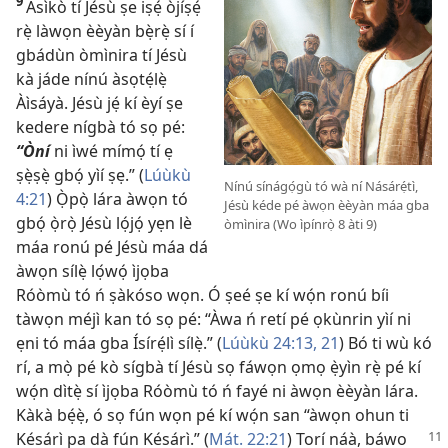
9
Àsìkò tí Jésù ṣe iṣẹ́ òjíṣẹ́
rẹ̀ làwọn èèyàn bẹ̀rẹ̀ sí í
gbádùn òmìnira tí Jésù
kà jáde nínú àsọtẹ́lẹ̀
Àìsáyà. Jésù jẹ́ kí èyí ṣe
kedere nígbà tó sọ pé:
“Òní
ni ìwé mímọ́ tí ẹ
ṣẹ̀ṣẹ̀ gbọ́ yìí ṣẹ.” (
Lúùkù
Nínú sínágọ́gù tó wà ní Násárẹ́tì,
4:21
) Ọ̀pọ̀ lára àwọn tó
Jésù kéde pé àwọn èèyàn máa gba
gbọ́ ọ̀rọ̀ Jésù lọ́jọ́ yẹn lè
òmìnira (Wo ìpínrọ̀ 8 àti 9)
máa ronú pé Jésù máa dá
àwọn sílẹ̀ lọ́wọ́ ìjọba
Róòmù tó ń ṣàkóso wọn. Ó ṣeé ṣe kí wọ́n ronú bíi
tàwọn méjì kan tó sọ pé: “Àwa ń retí pé ọkùnrin yìí ni
ẹni tó máa gba Ísírẹ́lì sílẹ̀.” (
Lúùkù 24:​13,
21
) Bó ti wù kó
rí, a mọ̀ pé kò sígbà tí Jésù sọ fáwọn ọmọ ẹ̀yìn rẹ̀ pé kí
wọ́n dìtẹ̀ sí ìjọba Róòmù tó ń fayé ni àwọn èèyàn lára.
Kàkà bẹ́ẹ̀, ó sọ fún wọn pé kí wọ́n san “àwọn ohun ti
Késárì pa dà fún Késárì.”
(
Mát. 22:21
) Torí náà, báwo