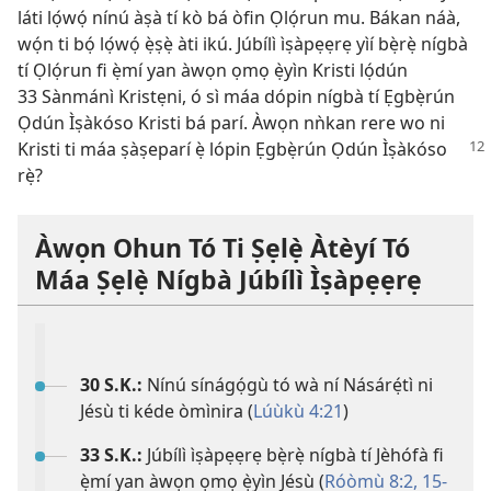
láti lọ́wọ́ nínú àṣà tí kò bá òfin Ọlọ́run mu. Bákan náà,
wọ́n ti bọ́ lọ́wọ́ ẹ̀ṣẹ̀ àti ikú. Júbílì ìṣàpẹẹrẹ yìí bẹ̀rẹ̀ nígbà
tí Ọlọ́run fi ẹ̀mí yan àwọn ọmọ ẹ̀yìn Kristi lọ́dún
33 Sànmánì Kristẹni, ó sì máa dópin nígbà tí Ẹgbẹ̀rún
Ọdún Ìṣàkóso Kristi bá parí. Àwọn nǹkan rere wo ni
Kristi ti
máa ṣàṣeparí ẹ̀ lópin Ẹgbẹ̀rún Ọdún Ìṣàkóso
rẹ̀?
Àwọn Ohun Tó Ti Ṣẹlẹ̀ Àtèyí Tó
Máa Ṣẹlẹ̀ Nígbà Júbílì Ìṣàpẹẹrẹ
30 S.K.:
Nínú sínágọ́gù tó wà ní Násárẹ́tì ni
Jésù ti kéde òmìnira (
Lúùkù 4:21
)
33 S.K.:
Júbílì ìṣàpẹẹrẹ bẹ̀rẹ̀ nígbà tí Jèhófà fi
ẹ̀mí yan àwọn ọmọ ẹ̀yìn Jésù (
Róòmù 8:​2,
15-