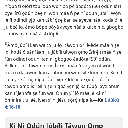
nígbà tí olórí tàbí ọba wọn bá pé àádọ́ta (50) ọdún lórí
oyè. Irú ọdún bẹ́ẹ̀ ni wọ́n máa ń pè ní ọdún Júbílì. Wọ́n
lè fi odindi ọjọ́ kan tàbí ọ̀sẹ̀ kan ṣe ayẹyẹ náà, kódà ó lè
ju bẹ́ẹ̀ lọ, àmọ́ bópẹ́ bóyá ayẹyẹ náà á kásẹ̀ ńlẹ̀, gbogbo
pọ̀pọ̀ṣìnṣìn náà á sì dópin.
2
Àmọ́ Júbílì kan wà tó ju èyí táwọn orílẹ̀-èdè máa ń ṣe
lọ, kódà ó ṣàǹfààní ju Júbílì táwọn ọmọ Ísírẹ́lì máa ń ṣe
fún odindi ọdún kan ní gbogbo àádọ́ta (50) ọdún.
Àsìkò Júbílì táwọn ọmọ Ísírẹ́lì máa ń ṣe yẹn ni wọ́n ti
máa ń dá àwọn kan àtohun ìní wọn sílẹ̀ lómìnira. Kí nìdí
tó fi yẹ ká mọ̀ nípa Júbílì yẹn? Ìdí ni pé ọdún Júbílì
táwọn ọmọ Ísírẹ́lì ń ṣe nígbà yẹn jẹ́ ká túbọ̀ lóye ohun
kan tí Jèhófà ṣe fún wa. Ohun yìí ló máa jẹ́ ká ní
òmìnira títí láé, ìyẹn sì ni Jésù sọ̀rọ̀ nípa ẹ̀.​—
Ka
Lúùkù
4:​16-18
.
Kí Ni Ọdún Júbílì Táwọn Ọmọ