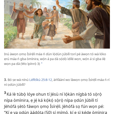
Inú àwọn ọmọ Ísírẹ́lì máa ń dùn lọ́dún Júbílì torí pé àwọn tó wà lóko
ẹrú máa ń gba òmìnira, wọ́n á pa dà sọ́dọ̀ ìdílé wọn, wọ́n á sì gba ilẹ̀
wọn pa dà (Wo ìpínrọ̀ 3)
*
3.
Bó ṣe wà nínú
Léfítíkù 25:​8-12
, àǹfààní wo làwọn ọmọ Ísírẹ́lì máa ń rí
ní ọdún Júbílì?
3
Ká lè túbọ̀ lóye ohun tí Jésù ní lọ́kàn nígbà tó sọ̀rọ̀
nípa òmìnira, ẹ jẹ́ ká kọ́kọ́ sọ̀rọ̀ nípa ọdún Júbílì tí
Jèhófà ṣètò fáwọn ọmọ Ísírẹ́lì. Jèhófà sọ fún wọn pé:
“Kí ẹ ya ọdún àádọ́ta (50) sí mímọ́, kí ẹ sì kéde òmìnira