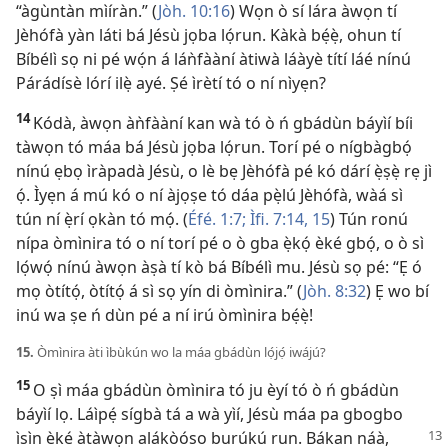
“àgùntàn mìíràn.” (
Jòh. 10:16
) Wọn ò sí lára àwọn tí
Jèhófà yàn láti bá Jésù jọba lọ́run. Kàkà bẹ́ẹ̀, ohun tí
Bíbélì sọ ni pé wọ́n á láǹfààní àtiwà láàyè títí láé nínú
Párádísè lórí ilẹ̀ ayé. Ṣé ìrètí tó o ní nìyẹn?
14
Kódà, àwọn àǹfààní kan wà tó ò ń gbádùn báyìí bíi
tàwọn tó máa bá Jésù jọba lọ́run. Torí pé o nígbàgbọ́
nínú ẹbọ ìràpadà Jésù, o lè bẹ Jèhófà pé kó dárí ẹ̀ṣẹ̀ rẹ jì
ọ́. Ìyẹn á mú kó o ní àjọṣe tó dáa pẹ̀lú Jèhófà, wàá sì
tún ní ẹ̀rí ọkàn tó mọ́. (
Éfé. 1:7;
Ìfi. 7:​14, 15
) Tún ronú
nípa òmìnira tó o ní torí pé o ò gba ẹ̀kọ́ èké gbọ́, o ò sì
lọ́wọ́ nínú àwọn àṣà tí kò bá Bíbélì mu. Jésù sọ pé: “Ẹ ó
mọ òtítọ́, òtítọ́ á sì sọ yín di òmìnira.” (
Jòh. 8:32
) Ẹ wo bí
inú wa ṣe ń dùn pé a ní irú òmìnira bẹ́ẹ̀!
15.
Òmìnira àti ìbùkún wo la máa gbádùn lọ́jọ́ iwájú?
15
O ṣì máa gbádùn òmìnira tó ju èyí tó ò ń gbádùn
báyìí lọ. Láìpẹ́ sígbà tá a wà yìí, Jésù máa pa gbogbo
ìsìn èké àtàwọn
alákòóso burúkú run. Bákan náà,