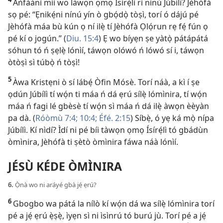
Àǹfààní míì wo làwọn ọmọ Ísírẹ́lì rí nínú Júbílì? Jèhófà
sọ pé: “Ẹnikẹ́ni nínú yín ò gbọ́dọ̀ tòṣì, torí ó dájú pé
Jèhófà máa bù kún ọ ní ilẹ̀ tí Jèhófà Ọlọ́run rẹ fẹ́ fún ọ
pé kí o jogún.” (
Diu. 15:4
) Ẹ wo bíyẹn ṣe yàtọ̀ pátápátá
sóhun tó ń ṣẹlẹ̀ lónìí, táwọn olówó ń lówó sí i, táwọn
òtòṣì sì túbọ̀ ń tòṣì!
5
Àwa Kristẹni ò sí lábẹ́ Òfin Mósè. Torí náà, a kì í ṣe
ọdún Júbílì tí wọ́n ti máa ń dá ẹrú sílẹ̀ lómìnira, tí wọ́n
máa ń fagi lé gbèsè tí wọ́n sì máa ń dá ilẹ̀ àwọn èèyàn
pa dà. (
Róòmù 7:4;
10:4;
Éfé. 2:15
) Síbẹ̀, ó yẹ ká mọ̀ nípa
Júbílì. Kí nìdí? Ìdí ni pé bíi tàwọn ọmọ Ísírẹ́lì tó gbádùn
òmìnira, Jèhófà ti ṣètò òmìnira fáwa náà lónìí.
JÉSÙ KÉDE ÒMÌNIRA
6.
Ọ̀nà wo ni aráyé gbà jẹ́ ẹrú?
6
Gbogbo wa pátá la nílò kí wọ́n dá wa sílẹ̀ lómìnira torí
pé a jẹ́ ẹrú ẹ̀ṣẹ̀, ìyẹn sì ni ìsìnrú tó burú jù. Torí pé a jẹ́