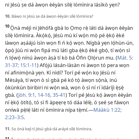
ni Jésù ṣe dá àwọn èèyàn sílẹ̀ lómìnira lásìkò yẹn?
10.
Báwo ni Jésù ṣe dá àwọn èèyàn sílẹ̀ lómìnira?
10
Ọ̀nà méjì ni Jèhófà gbà lo Ọmọ rẹ̀ láti dá àwọn èèyàn
sílẹ̀ lómìnira. Àkọ́kọ́, Jésù mú kí wọ́n mọ̀ pé ẹ̀kọ́ èké
làwọn aṣáájú ìsìn wọn fi ń kọ́ wọn. Nígbà yẹn lọ́hùn-ún,
ọ̀pọ̀ Júù ni wọ́n fipá mú láti gba ẹ̀kọ́ èké gbọ́, tí wọ́n sì
ń lọ́wọ́ nínú àwọn àṣà tí kò bá Òfin Ọlọ́run mu. (
Mát. 5:​
31-37;
15:​1-11
) Afọ́jú lásán-làsàn ni àwọn tó pera wọn
ní afinimọ̀nà yẹn. Kí nìdí? Torí pé wọ́n kọ Jésù ní
Mèsáyà, tí wọn ò sì gbà pé kó tọ́ àwọn sọ́nà, inú
òkùnkùn biribiri ni wọ́n wà, wọn ò sì ní rí ìdáríjì ẹ̀ṣẹ̀
gbà. (
Jòh. 9:​1,
14-16,
35-41
) Torí pé Jésù kọ́ àwọn èèyàn
ní ẹ̀kọ́ òtítọ́, tó sì fi àpẹẹrẹ tó dáa lélẹ̀, ó ṣeé ṣe fáwọn
oníwà pẹ̀lẹ́ láti ní òmìnira nípa tẹ̀mí.​—
Máàkù 1:22;
2:23–3:5
.
11.
Sọ ọ̀nà kejì tí Jésù gbà dá aráyé sílẹ̀ lómìnira.
11