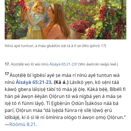
Nínú ayé tuntun, a máa gbádùn iṣẹ́ tá à ń ṣe (Wo ìpínrọ̀ 17)
17.
Àsọtẹ́lẹ̀ wo ló wà nínú
Àìsáyà 65:​21-23
? (Wo àwòrán iwájú ìwé.)
17
Àsọtẹ́lẹ̀ bí ìgbésí ayé ṣe máa rí nínú ayé tuntun wà
nínú
Àìsáyà 65:​21-23
. (Kà á.)
Lásìkò yẹn, kò sẹ́ni táá
káwọ́ gbera láìṣiṣẹ́ tàbí tó máa jẹ́ ọ̀lẹ. Kàkà bẹ́ẹ̀, Bíbélì fi
hàn pé àwọn èèyàn Ọlọ́run tó wà nígbà yẹn á máa ṣe
iṣẹ́ tó ń fúnni láyọ̀. Tí Ẹgbẹ̀rún Ọdún Ìṣàkóso náà bá
parí, Ọlọ́run máa “dá ìṣẹ̀dá fúnra rẹ̀ sílẹ̀ lọ́wọ́ ẹrú
ìdíbàjẹ́, kí ó sì lè ní òmìnira ológo ti àwọn ọmọ Ọlọ́run.”​
—
Róòmù 8:21
.