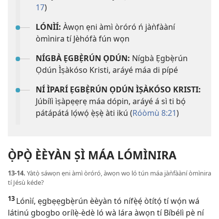
17
)
LÓNÌÍ:
Àwọn ẹni àmì òróró ń jàǹfààní
òmìnira tí Jèhófà fún wọn
NÍGBÀ ẸGBẸ̀RÚN ỌDÚN:
Nígbà Ẹgbẹ̀rún
Ọdún Ìṣàkóso Kristi, aráyé máa di pípé
NÍ ÌPARÍ ẸGBẸ̀RÚN ỌDÚN ÌṢÀKÓSO KRISTI:
Júbílì ìṣàpẹẹrẹ máa dópin, aráyé á sì ti bọ́
pátápátá lọ́wọ́ ẹ̀ṣẹ̀ àti ikú (
Róòmù 8:21
)
Ọ̀PỌ̀ ÈÈYÀN ṢÌ MÁA LÓMÌNIRA
13-14.
Yàtọ̀ sáwọn ẹni àmì òróró, àwọn wo ló tún máa jàǹfààní òmìnira
tí Jésù kéde?
13
Lónìí, ẹgbẹẹgbẹ̀rún èèyàn tó nífẹ̀ẹ́ òtítọ́ tí wọ́n wá
látinú gbogbo orílẹ̀-èdè ló wà lára àwọn tí Bíbélì pè ní