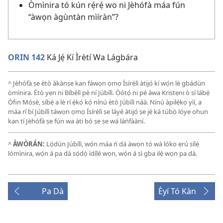
Òmìnira tó kún rẹ́rẹ́ wo ni Jèhófà máa fún
“àwọn àgùntàn mìíràn”?
ORIN 142
Ká Jẹ́ Kí Ìrètí Wa Lágbára
^
Jèhófà ṣe ètò àkànṣe kan fáwọn ọmọ Ísírẹ́lì àtijọ́ kí wọ́n lè gbádùn
òmìnira. Ètò yẹn ni Bíbélì pè ní Júbílì. Òótọ́ ni pé àwa Kristẹni ò sí lábẹ́
Òfin Mósè, síbẹ̀ a lè rí ẹ̀kọ́ kọ́ nínú ètò Júbílì náà. Nínú àpilẹ̀kọ yìí, a
máa rí bí Júbílì táwọn ọmọ Ísírẹ́lì ṣe láyé àtijọ́ ṣe jẹ́ ká túbọ̀ lóye ohun
kan tí Jèhófà ṣe fún wa àti bó ṣe ṣe wá láǹfààní.
^
ÀWÒRÁN:
Lọ́dún Júbílì, wọ́n máa ń dá àwọn tó wà lóko ẹrú sílẹ̀
lómìnira, wọ́n á pa dà sọ́dọ̀ ìdílé wọn, wọ́n á sì gba ilẹ̀ wọn pa dà.
Pa Dà
Èyí Tó Kàn