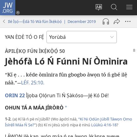
JW.ORG
Wọlé
(opens
Yí
Wa
GB
new
èdè
JW.ORG
YÍ
Ilé Ìṣọ́—Ẹ̀dà Tó Wà fún Ìkẹ́kọ̀ọ́ | December 2019
window)
ìkànnì
JÁ
pa
YAN ÈDÈ TÓ O FẸ́
dà
ÀPILẸ̀KỌ FÚN ÌKẸ́KỌ̀Ọ́ 50
Jèhófà Ló Ń Fúnni Ní Òmìnira
“Kí ẹ . . . kéde òmìnira fún gbogbo àwọn tó ń gbé ilẹ̀
LÉF. 25:10.
náà.”​—
ORIN 22
Ìjọba Ọlọ́run Ti Ń Ṣàkóso​—Jẹ́ Kó Dé!
OHUN TÁ A MÁA JÍRÒRÒ
*
1-2.
(a) Kí là ń pè ní Júbílì? (Wo àpótí náà,
“Kí Ni Ọdún Júbílì Táwọn Ọmọ
Ísírẹ́lì Máa Ń Ṣe?
”) (b) Kí ni Jésù sọ̀rọ̀ nípa ẹ̀ nínú
Lúùkù 4:​16-18
?
LÁWỌN ilẹ̀ kan, wọ́n máa ń ṣe àwọn àkànṣe ayẹyẹ