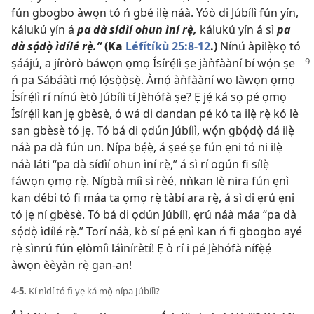
fún gbogbo àwọn tó ń gbé ilẹ̀ náà. Yóò di Júbílì fún yín,
kálukú yín á
pa dà sídìí ohun ìní rẹ̀,
kálukú yín á sì
pa
dà sọ́dọ̀ ìdílé rẹ̀.”
(Ka
Léfítíkù 25:​8-12
.)
Nínú àpilẹ̀kọ tó
ṣáájú, a jíròrò
báwọn ọmọ Ísírẹ́lì ṣe jàǹfààní bí wọ́n ṣe
ń pa Sábáàtì mọ́ lọ́sọ̀ọ̀sẹ̀. Àmọ́ àǹfààní wo làwọn ọmọ
Ísírẹ́lì rí nínú ètò Júbílì tí Jèhófà ṣe? Ẹ jẹ́ ká sọ pé ọmọ
Ísírẹ́lì kan jẹ gbèsè, ó wá di dandan pé kó ta ilẹ̀ rẹ̀ kó lè
san gbèsè tó jẹ. Tó bá di ọdún Júbílì, wọ́n gbọ́dọ̀ dá ilẹ̀
náà pa dà fún un. Nípa bẹ́ẹ̀, á ṣeé ṣe fún ẹni tó ni ilẹ̀
náà láti “pa dà sídìí ohun ìní rẹ̀,” á sì rí ogún fi sílẹ̀
fáwọn ọmọ rẹ̀. Nígbà míì sì rèé, nǹkan lè nira fún ẹnì
kan débi tó fi máa ta ọmọ rẹ̀ tàbí ara rẹ̀, á sì di ẹrú ẹni
tó jẹ ní gbèsè. Tó bá di ọdún Júbílì, ẹrú náà máa “pa dà
sọ́dọ̀ ìdílé rẹ̀.” Torí náà, kò sí pé ẹnì kan ń fi gbogbo ayé
rẹ̀ sìnrú fún ẹlòmíì láìnírètí! Ẹ ò rí i pé Jèhófà nífẹ̀ẹ́
àwọn èèyàn rẹ̀ gan-an!
4-5.
Kí nìdí tó fi yẹ ká mọ̀ nípa Júbílì?
4