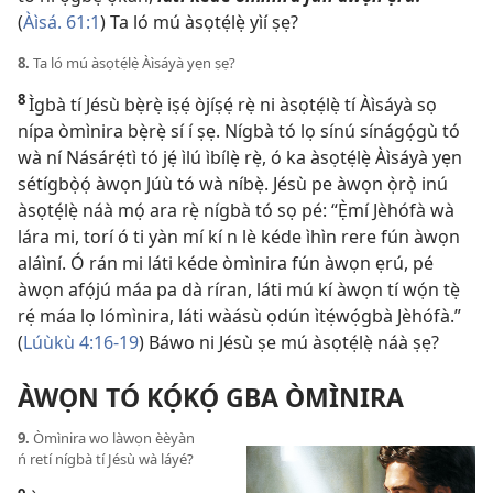
(
Àìsá. 61:1
) Ta ló mú àsọtẹ́lẹ̀ yìí ṣẹ?
8.
Ta ló mú àsọtẹ́lẹ̀ Àìsáyà yẹn ṣẹ?
8
Ìgbà tí Jésù bẹ̀rẹ̀ iṣẹ́ òjíṣẹ́ rẹ̀ ni àsọtẹ́lẹ̀ tí Àìsáyà sọ
nípa òmìnira bẹ̀rẹ̀ sí í ṣẹ. Nígbà tó lọ sínú sínágọ́gù tó
wà ní Násárẹ́tì tó jẹ́ ìlú ìbílẹ̀ rẹ̀, ó ka àsọtẹ́lẹ̀ Àìsáyà yẹn
sétígbọ̀ọ́ àwọn Júù tó wà níbẹ̀. Jésù pe àwọn ọ̀rọ̀ inú
àsọtẹ́lẹ̀ náà mọ́ ara rẹ̀ nígbà tó sọ pé: “Ẹ̀mí Jèhófà wà
lára mi, torí ó ti yàn mí kí n lè kéde ìhìn rere fún àwọn
aláìní. Ó rán mi láti kéde òmìnira fún àwọn ẹrú, pé
àwọn afọ́jú máa pa dà ríran, láti mú kí àwọn tí wọ́n tẹ̀
rẹ́ máa lọ lómìnira, láti wàásù ọdún ìtẹ́wọ́gbà Jèhófà.”
(
Lúùkù 4:​16-19
) Báwo ni Jésù ṣe mú àsọtẹ́lẹ̀ náà ṣẹ?
ÀWỌN TÓ KỌ́KỌ́ GBA ÒMÌNIRA
9.
Òmìnira wo làwọn èèyàn
ń retí nígbà tí Jésù wà láyé?