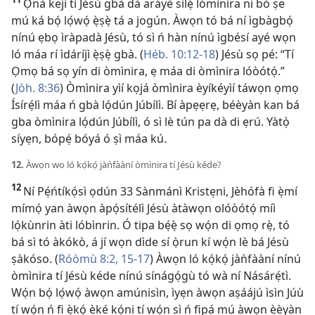
Ọ̀nà kejì tí Jésù gbà dá aráyé sílẹ̀ lómìnira ni bó ṣe
mú ká bọ́ lọ́wọ́ ẹ̀ṣẹ̀ tá a jogún. Àwọn tó bá ní ìgbàgbọ́
nínú ẹbọ ìràpadà Jésù, tó sì ń hàn nínú ìgbésí ayé wọn
ló máa rí ìdáríjì ẹ̀ṣẹ̀ gbà. (
Héb. 10:​12-18
) Jésù sọ pé: “Tí
Ọmọ bá sọ yín di òmìnira, ẹ máa di òmìnira lóòótọ́.”
(
Jòh. 8:36
) Òmìnira yìí kọjá òmìnira èyíkéyìí táwọn ọmọ
Ísírẹ́lì máa ń gbà lọ́dún Júbílì. Bí àpẹẹrẹ, béèyàn kan bá
gba òmìnira lọ́dún Júbílì, ó sì lè tún pa dà di ẹrú. Yàtọ̀
síyẹn, bópẹ́ bóyá ó ṣì máa kú.
12.
Àwọn wo ló kọ́kọ́ jàǹfààní òmìnira tí Jésù kéde?
12
Ní Pẹ́ńtíkọ́sì ọdún 33 Sànmánì Kristẹni, Jèhófà fi ẹ̀mí
mímọ́ yan àwọn àpọ́sítélì Jésù àtàwọn olóòótọ́ míì
lọ́kùnrin àti lóbìnrin. Ó tipa bẹ́ẹ̀ sọ wọ́n di ọmọ rẹ̀, tó
bá sì tó àkókò, á jí wọn dìde sí ọ̀run kí wọ́n lè bá Jésù
ṣàkóso. (
Róòmù 8:​2,
15-17
) Àwọn ló kọ́kọ́ jàǹfààní nínú
òmìnira tí Jésù kéde nínú sínágọ́gù tó wà ní Násárẹ́tì.
Wọ́n bọ́ lọ́wọ́ àwọn amúnisìn, ìyẹn àwọn aṣáájú ìsìn Júù
tí wọ́n ń fi ẹ̀kọ́ èké kọ́ni tí wọ́n sì ń fipá mú àwọn èèyàn