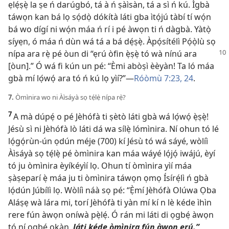
ẹlẹ́ṣẹ̀ la ṣe ń darúgbó, tá à ń ṣàìsàn, tá a sì ń kú. Ìgbà
táwọn kan bá lọ sọ́dọ̀ dókítà láti gba ìtọ́jú tàbí tí wọ́n
bá wo dígí ni wọ́n máa ń rí i pé àwọn ti ń dàgbà. Yàtọ̀
síyẹn, ó máa ń dùn wá tá a bá dẹ́ṣẹ̀. Àpọ́sítélì Pọ́ọ̀lù sọ
nípa ara rẹ̀ pé òun di “ẹrú
òfin ẹ̀ṣẹ̀ tó wà nínú ara
[òun].” Ó wá fi kún un pé: “Èmi abòṣì èèyàn! Ta ló máa
gbà mí lọ́wọ́ ara tó ń kú lọ yìí?”​—
Róòmù 7:​23, 24
.
7.
Òmìnira wo ni Àìsáyà sọ tẹ́lẹ̀ nípa rẹ̀?
7
A mà dúpẹ́ o pé Jèhófà ti ṣètò láti gbà wá lọ́wọ́ ẹ̀ṣẹ̀!
Jésù sì ni Jèhófà lò láti dá wa sílẹ̀ lómìnira. Ní ohun tó lé
lọ́gọ́rùn-ún ọdún méje (700) kí Jésù tó wá sáyé, wòlíì
Àìsáyà sọ tẹ́lẹ̀ pé òmìnira kan máa wáyé lọ́jọ́ iwájú, èyí
tó ju òmìnira èyíkéyìí lọ. Ohun tí òmìnira yìí máa
ṣàṣeparí ẹ̀ máa ju ti òmìnira táwọn ọmọ Ísírẹ́lì ń gbà
lọ́dún Júbílì lọ. Wòlíì náà sọ pé: “Ẹ̀mí Jèhófà Olúwa Ọba
Aláṣẹ wà lára mi, torí Jèhófà ti yàn mí kí n lè kéde ìhìn
rere fún àwọn oníwà pẹ̀lẹ́. Ó rán mi láti di ọgbẹ́ àwọn
tó ní ọgbẹ́ ọkàn,
láti kéde òmìnira fún àwọn ẹrú.”