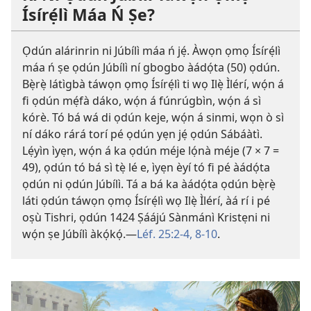
Ísírẹ́lì Máa Ń Ṣe?
Ọdún alárinrin ni Júbílì máa ń jẹ́. Àwọn ọmọ Ísírẹ́lì
máa ń ṣe ọdún Júbílì ní gbogbo àádọ́ta (50) ọdún.
Bẹ̀rẹ̀ látìgbà táwọn ọmọ Ísírẹ́lì ti wọ Ilẹ̀ Ìlérí, wọ́n á
fi ọdún mẹ́fà dáko, wọ́n á fúnrúgbìn, wọ́n á sì
kórè. Tó bá wá di ọdún keje, wọ́n á sinmi, wọn ò sì
ní dáko rárá torí pé ọdún yẹn jẹ́ ọdún Sábáàtì.
Lẹ́yìn ìyẹn, wọ́n á ka ọdún méje lọ́nà méje (7 × 7 =
49), ọdún tó bá sì tẹ̀ lé e, ìyẹn èyí tó fi pé àádọ́ta
ọdún ni ọdún Júbílì. Tá a bá ka àádọ́ta ọdún bẹ̀rẹ̀
láti ọdún táwọn ọmọ Ísírẹ́lì wọ Ilẹ̀ Ìlérí, àá rí i pé
oṣù Tishri, ọdún 1424 Ṣáájú Sànmánì Kristẹni ni
wọ́n ṣe Júbílì àkọ́kọ́.​—
Léf. 25:​2-4,
8-10
.