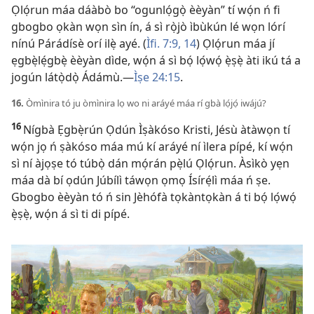
Ọlọ́run máa dáàbò bo “ogunlọ́gọ̀ èèyàn” tí wọ́n ń fi
gbogbo ọkàn wọn sìn ín, á sì rọ̀jò ìbùkún lé wọn lórí
nínú Párádísè orí ilẹ̀ ayé. (
Ìfi. 7:​9,
14
) Ọlọ́run máa jí
ẹgbẹ̀lẹ́gbẹ̀ èèyàn dìde, wọ́n á sì bọ́ lọ́wọ́ ẹ̀ṣẹ̀ àti ikú tá a
jogún látọ̀dọ̀ Ádámù.​—
Ìṣe 24:15
.
16.
Òmìnira tó ju òmìnira lọ wo ni aráyé máa rí gbà lọ́jọ́ iwájú?
16
Nígbà Ẹgbẹ̀rún Ọdún Ìṣàkóso Kristi, Jésù àtàwọn tí
wọ́n jọ ń ṣàkóso máa mú kí aráyé ní ìlera pípé, kí wọ́n
sì ní àjọṣe tó túbọ̀ dán mọ́rán pẹ̀lú Ọlọ́run. Àsìkò yẹn
máa dà bí ọdún Júbílì táwọn ọmọ Ísírẹ́lì máa ń ṣe.
Gbogbo èèyàn tó ń sin Jèhófà tọkàntọkàn á ti bọ́ lọ́wọ́
ẹ̀ṣẹ̀, wọ́n á sì ti di pípé.