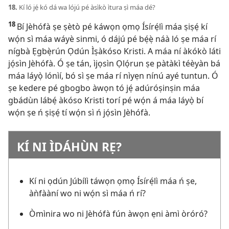
18.
Kí ló jẹ́ kó dá wa lójú pé àsìkò ìtura ṣì máa dé?
18
Bí Jèhófà ṣe ṣètò pé káwọn ọmọ Ísírẹ́lì máa ṣiṣẹ́ kí
wọ́n sì máa wáyè sinmi, ó dájú pé bẹ́ẹ̀ náà ló ṣe máa rí
nígbà Ẹgbẹ̀rún Ọdún Ìṣàkóso Kristi. A máa ní àkókò láti
jọ́sìn Jèhófà. Ó ṣe tán, ìjọsìn Ọlọ́run ṣe pàtàkì téèyàn bá
máa láyọ̀ lónìí, bó sì ṣe máa rí nìyẹn nínú ayé tuntun. Ó
ṣe kedere pé gbogbo àwọn tó jẹ́ adúróṣinṣin máa
gbádùn lábẹ́ àkóso Kristi torí pé wọ́n á máa láyọ̀ bí
wọ́n ṣe ń ṣiṣẹ́ tí wọ́n sì ń jọ́sìn Jèhófà.
KÍ NI ÌDÁHÙN RẸ?
Kí ni ọdún Júbílì táwọn ọmọ Ísírẹ́lì máa ń ṣe,
àǹfààní wo ni wọ́n sì máa ń rí?
Òmìnira wo ni Jèhófà fún àwọn ẹni àmì òróró?