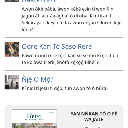
Àwọn òkè bàbà, àwọn kẹ̀kẹ́ ẹṣin tí wọ́n fi ń
jagun àti àlùfáà àgbà tó di ọba. Kí ni ìran tí
Sekaráyà rí kẹ́yìn fi dá àwọn èèyàn Ọlọ́run lójú
lónìí?
Oore Kan Tó Sèso Rere
Báwo ni inú rere tẹ́nì kan ṣe ṣe mú kí ẹni tó ń
ta ko àwa Ẹlẹ́rìí Jèhófà kẹ́kọ̀ọ́ Bíbélì?
Ǹjẹ́ O Mọ̀?
Kí nìdí tí Jésù fi dẹ́bi fún àwọn tó ń búra?
YAN NǸKAN TÓ O FẸ́
WÀ JÁDE