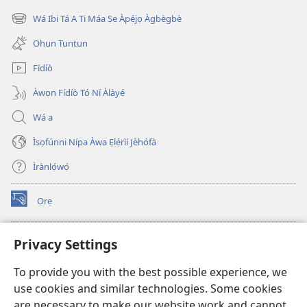
new
Wá Ibi Tá A Ti Máa Ṣe Àpéjọ Àgbègbè
(opens
window)
new
Ohun Tuntun
window)
Fídíò
Àwọn Fídíò Tó Ní Àlàyé
Wá a
Ìsọfúnni Nípa Àwa Ẹlẹ́rìí Jèhófà
Ìrànlọ́wọ́
Ọrẹ
(opens
new
window)
ÀKÁ ÌWÉ ORÍ ÍŃTÁNẸ́Ẹ̀TÌ TI Watchtower™
Privacy Settings
(opens
new
®
JW Hub
To provide you with the best possible experience, we
window)
(opens
use cookies and similar technologies. Some cookies
new
®
JW Library
window)
are necessary to make our website work and cannot