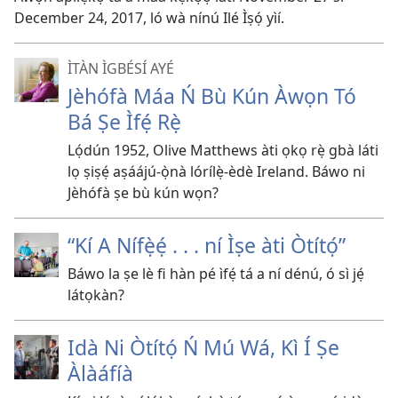
December 24, 2017, ló wà nínú Ilé Ìṣọ́ yìí.
ÌTÀN ÌGBÉSÍ AYÉ
Jèhófà Máa Ń Bù Kún Àwọn Tó
Bá Ṣe Ìfẹ́ Rẹ̀
Lọ́dún 1952, Olive Matthews àti ọkọ rẹ̀ gbà láti
lọ ṣiṣẹ́ aṣáájú-ọ̀nà lórílẹ̀-èdè Ireland. Báwo ni
Jèhófà ṣe bù kún wọn?
“Kí A Nífẹ̀ẹ́ . . . ní Ìṣe àti Òtítọ́”
Báwo la ṣe lè fi hàn pé ìfẹ́ tá a ní dénú, ó sì jẹ́
látọkàn?
Idà Ni Òtítọ́ Ń Mú Wá, Kì Í Ṣe
Àlàáfíà