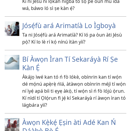
Kí ni Jésù ní lọ́kàn nígbà tó sọ pé òun mú idà
wá, báwo ló sì ṣe kàn ẹ́?
Jósẹ́fù ará Arimatíà Lo Ìgboyà
Ta ni Jósẹ́fù ará Arimatíà? Kí ló pa òun àti Jésù
pọ̀? Kí lo lè rí kọ́ nínú ìtàn yìí?
Bí Àwọn Ìran Tí Sekaráyà Rí Ṣe
Kàn Ẹ́
Àkájọ ìwé kan tó ń fò lókè, obìnrin kan tí wọ́n
dé mọ́nú apẹ̀rẹ̀ ńlá, àtàwọn obìnrin méjì tí wọ́n
ní ìyẹ́ apá bíi ti ẹyẹ àkọ̀, tí wọ́n sì ń fò lójú ọ̀run.
Kí nìdí tí Ọlọ́run fi jẹ́ kí Sekaráyà rí àwọn ìran tó
lágbára yìí?
Àwọn Kẹ̀kẹ́ Ẹṣin àti Adé Kan Ń
Dáàbò Bò Ẹ́