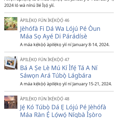
2024 ló wà nínú Ilé Ìṣọ́ yìí.
ÀPILẸ̀KỌ FÚN ÌKẸ́KỌ̀Ọ́ 46
Jèhófà Fi Dá Wa Lójú Pé Òun
Máa Sọ Ayé Di Párádísè
A máa kẹ́kọ̀ọ́ àpilẹ̀kọ yìí ní January 8-14, 2024.
ÀPILẸ̀KỌ FÚN ÌKẸ́KỌ̀Ọ́ 47
Bá A Ṣe Lè Mú Kí Ìfẹ́ Tá A Ní
Sáwọn Ará Túbọ̀ Lágbára
A máa kẹ́kọ̀ọ́ àpilẹ̀kọ yìí ní January 15-21, 2024.
ÀPILẸ̀KỌ FÚN ÌKẸ́KỌ̀Ọ́ 48
Jẹ́ Kó Túbọ̀ Dá Ẹ Lójú Pé Jèhófà
Máa Ràn Ẹ́ Lọ́wọ́ Nígbà Ìṣòro