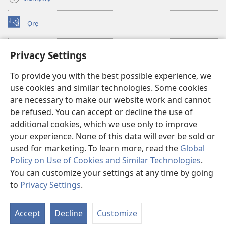
Ọrẹ
(opens
new
window)
ÀKÁ ÌWÉ ORÍ ÍŃTÁNẸ́Ẹ̀TÌ TI Watchtower™
Privacy Settings
(opens
new
®
JW Hub
To provide you with the best possible experience, we
window)
(opens
use cookies and similar technologies. Some cookies
new
®
JW Library
window)
are necessary to make our website work and cannot
be refused. You can accept or decline the use of
®
Watchtower Library
additional cookies, which we use only to improve
your experience. None of this data will ever be sold or
used for marketing. To learn more, read the
Global
Policy on Use of Cookies and Similar Technologies
.
Copyright
© 2026 Watch Tower Bible and Tract Society of Pennsylvania.
You can customize your settings at any time by going
ÀDÉHÙN LÍLO ÌKÀNNÌ
|
ÒFIN PÍPA ÌSỌFÚNNI MỌ́
|
PRIVACY
to
Privacy Settings
.
SETTINGS
Accept
Decline
Customize