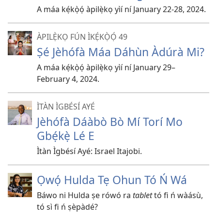
A máa kẹ́kọ̀ọ́ àpilẹ̀kọ yìí ní January 22-28, 2024.
ÀPILẸ̀KỌ FÚN ÌKẸ́KỌ̀Ọ́ 49
Ṣé Jèhófà Máa Dáhùn Àdúrà Mi?
A máa kẹ́kọ̀ọ́ àpilẹ̀kọ yìí ní January 29–​
February 4, 2024.
ÌTÀN ÌGBÉSÍ AYÉ
Jèhófà Dáàbò Bò Mí Torí Mo
Gbẹ́kẹ̀ Lé E
Ìtàn Ìgbésí Ayé: Israel Itajobi.
Ọwọ́ Hulda Tẹ Ohun Tó Ń Wá
Báwo ni Hulda ṣe rówó ra
tablet
tó fi ń wàásù,
tó sì fi ń ṣèpàdé?