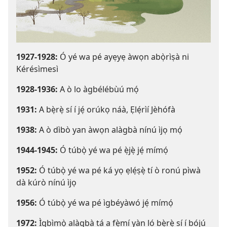
1927-1928:
Ó yé wa pé ayẹyẹ àwọn abọ̀rìṣà ni
Kérésìmesì
1928-1936:
A ò lo àgbélébùú mọ́
1931:
A bẹ̀rẹ̀ sí í jẹ́ orúkọ náà, Ẹlẹ́rìí Jèhófà
1938:
A ò dìbò yan àwọn alàgbà nínú ìjọ mọ́
1944-1945:
Ó túbọ̀ yé wa pé ẹ̀jẹ̀ jẹ́ mímọ́
1952:
Ó túbọ̀ yé wa pé ká yọ ẹlẹ́ṣẹ̀ tí ò ronú pìwà
dà kúrò nínú ìjọ
1956:
Ó túbọ̀ yé wa pé ìgbéyàwó jẹ́ mímọ́
1972:
Ìgbìmọ̀ alàgbà tá a fẹ̀mí yàn ló bẹ̀rẹ̀ sí í bójú