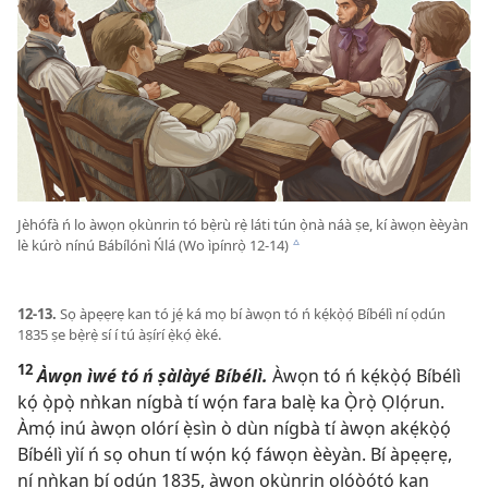
Jèhófà ń lo àwọn ọkùnrin tó bẹ̀rù rẹ̀ láti tún ọ̀nà náà ṣe, kí àwọn èèyàn
lè kúrò nínú Bábílónì Ńlá (Wo ìpínrọ̀ 12-14)
c
12-13.
Sọ àpẹẹrẹ kan tó jẹ́ ká mọ bí àwọn tó ń kẹ́kọ̀ọ́ Bíbélì ní ọdún
1835 ṣe bẹ̀rẹ̀ sí í tú àṣírí ẹ̀kọ́ èké.
12
Àwọn ìwé tó ń ṣàlàyé Bíbélì.
Àwọn tó ń kẹ́kọ̀ọ́ Bíbélì
kọ́ ọ̀pọ̀ nǹkan nígbà tí wọ́n fara balẹ̀ ka Ọ̀rọ̀ Ọlọ́run.
Àmọ́ inú àwọn olórí ẹ̀sìn ò dùn nígbà tí àwọn akẹ́kọ̀ọ́
Bíbélì yìí ń sọ ohun tí wọ́n kọ́ fáwọn èèyàn. Bí àpẹẹrẹ,
ní nǹkan bí ọdún 1835, àwọn ọkùnrin olóòótọ́ kan