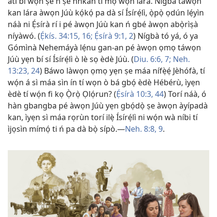
àti bí wọ́n ṣe ń ṣe nǹkan ti mọ́ wọn lára. Nígbà táwọn
kan lára àwọn Júù kọ́kọ́ pa dà sí Ísírẹ́lì, ọ̀pọ̀ ọdún lẹ́yìn
náà ni Ẹ́sírà rí i pé àwọn Júù kan ń gbé àwọn abọ̀rìṣà
níyàwó. (
Ẹ́kís. 34:15, 16;
Ẹ́sírà 9:1, 2
) Nígbà tó yá, ó ya
Gómìnà Nehemáyà lẹ́nu gan-an pé àwọn ọmọ táwọn
Júù yẹn bí sí Ísírẹ́lì ò lè sọ èdè Júù. (
Diu. 6:6, 7;
Neh.
13:23, 24
) Báwo làwọn ọmọ yẹn ṣe máa nífẹ̀ẹ́ Jèhófà, tí
wọ́n á sì máa sìn ín tí wọn ò bá gbọ́ èdè Hébérù, ìyẹn
èdè tí wọ́n fi kọ Ọ̀rọ̀ Ọlọ́run? (
Ẹ́sírà 10:3,
44
) Torí náà, ó
hàn gbangba pé àwọn Júù yẹn gbọ́dọ̀ ṣe àwọn àyípadà
kan, ìyẹn sì máa rọrùn torí ilẹ̀ Ísírẹ́lì ni wọ́n wà níbi tí
ìjọsìn mímọ́ ti ń pa dà bọ̀ sípò.​—
Neh. 8:8, 9
.