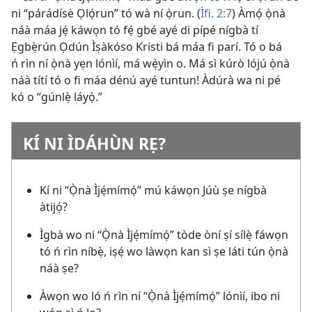
ni “párádísè Ọlọ́run” tó wà ní ọ̀run. (
Ìfi. 2:7
) Àmọ́ ọ̀nà
náà máa jẹ́ káwọn tó fẹ́ gbé ayé di pípé nígbà tí
Ẹgbẹ̀rún Ọdún Ìṣàkóso Kristi bá máa fi parí. Tó o bá
ń rìn ní ọ̀nà yẹn lónìí, má wẹ̀yìn o. Má sì kúrò lójú ọ̀nà
náà títí tó o fi máa dénú ayé tuntun! Àdúrà wa ni pé
kó o “gúnlẹ̀ láyọ̀.”
KÍ NI ÌDÁHÙN RẸ?
Kí ni “Ọ̀nà Ìjẹ́mímọ́” mú káwọn Júù ṣe nígbà
àtijọ́?
Ìgbà wo ni “Ọ̀nà Ìjẹ́mímọ́” tòde òní ṣí sílẹ̀ fáwọn
tó ń rìn níbẹ̀, iṣẹ́ wo làwọn kan sì ṣe láti tún ọ̀nà
náà ṣe?
Àwọn wo ló ń rìn ní “Ọ̀nà Ìjẹ́mímọ́” lónìí, ibo ni