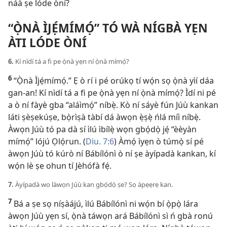
náà ṣe lóde òní?
“Ọ̀NÀ ÌJẸ́MÍMỌ́” TÓ WÀ NÍGBÀ YẸN
ÀTI LÓDE ÒNÍ
6.
Kí nìdí tá a fi pe ọ̀nà yẹn ní ọ̀nà mímọ́?
6
“Ọ̀nà Ìjẹ́mímọ́.” Ẹ ò rí i pé orúkọ tí wọ́n sọ ọ̀nà yìí dáa
gan-an! Kí nìdí tá a fi pe ọ̀nà yẹn ní ọ̀nà mímọ́? Ìdí ni pé
a ò ní fàyè gba “aláìmọ́” níbẹ̀. Kò ní sáyè fún Júù kankan
láti ṣèṣekúṣe, bọ̀rìṣà tàbí dá àwọn ẹ̀ṣẹ̀ ńlá míì níbẹ̀.
Àwọn Júù tó pa dà sí ìlú ìbílẹ̀ wọn gbọ́dọ̀ jẹ́ “èèyàn
mímọ́” lójú Ọlọ́run. (
Diu. 7:6
) Àmọ́ ìyẹn ò túmọ̀ sí pé
àwọn Júù tó kúrò ní Bábílónì ò ní ṣe àyípadà kankan, kí
wọ́n lè ṣe ohun tí Jèhófà fẹ́.
7.
Àyípadà wo làwọn Júù kan gbọ́dọ̀ ṣe? Sọ àpẹẹrẹ kan.
7
Bá a ṣe sọ níṣàájú, ìlú Bábílónì ni wọ́n bí ọ̀pọ̀ lára
àwọn Júù yẹn sí, ọ̀nà táwọn ará Bábílónì sì ń gbà ronú