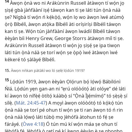
14
Àwọn ọ̀nà wo ni Arákùnrin Russell àtàwọn tí wọ́n jọ
ṣiṣẹ́ gbà jàǹfààní iṣẹ́ táwọn kan ti ṣe láti tún ọ̀nà náà
ṣe? Nígbà tí wọ́n ń kẹ́kọ̀ọ́, wọ́n lọ wo àwọn ìwé atúmọ̀
ọ̀rọ̀ Bíbélì, àwọn atọ́ka Bíbélì àti oríṣiríṣi Bíbélì táwọn
kan ti ṣe. Wọ́n tún jàǹfààní àwọn ìwádìí Bíbélì táwọn
èèyàn bíi Henry Grew, George Storrs àtàwọn míì ti ṣe.
Arákùnrin Russell àtàwọn tí wọ́n jọ ṣiṣẹ́ ṣe ipa tiwọn
láti tún ọ̀nà náà ṣe torí wọ́n ṣe ọ̀pọ̀ ìwé àtàwọn ìwé
kékeré tó ṣàlàyé Bíbélì.
15.
Àwọn nǹkan pàtàkì wo ló ṣẹlẹ̀ lọ́dún 1919?
15
Lọ́dún 1919, àwọn èèyàn Ọlọ́run bọ́ lọ́wọ́ Bábílónì
Ńlá. Lọ́dún yẹn gan-an ni “ẹrú olóòótọ́ àti olóye” dé láti
kí àwọn tó nífẹ̀ẹ́ òtítọ́ káàbọ̀ sí “Ọ̀nà Ìjẹ́mímọ́” tó ṣẹ̀ṣẹ̀ ṣí
sílẹ̀. (
Mát. 24:45-47
) A mọyì àwọn olóòótọ́ tó kọ́kọ́ tún
ọ̀nà náà ṣe torí pé ohun tí wọ́n ṣe ti ran àwọn tó ń rin
ọ̀nà náà lọ́wọ́ láti túbọ̀ mọ Jèhófà àtohun tó fẹ́ ṣe
fáráyé. (
Òwe 4:18
) Ó tún mú kí wọ́n máa ṣe ohun tí
Jèhófà fẹ́. Jèhófà ò retí pé kí àwọn èèyàn ẹ̀ ṣe gbogbo