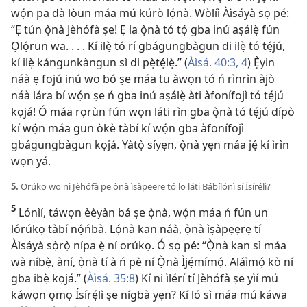
wọ́n pa dà lòun máa mú kúrò lọ́nà. Wòlíì Àìsáyà sọ pé:
“Ẹ tún ọ̀nà Jèhófà ṣe! Ẹ la ọ̀nà tó tọ́ gba inú aṣálẹ̀ fún
Ọlọ́run wa. . . . Kí ilẹ̀ tó rí gbágungbàgun di ilẹ̀ tó tẹ́jú,
kí ilẹ̀ kángunkàngun sì di pẹ̀tẹ́lẹ̀.” (
Àìsá. 40:3, 4
) Ẹ̀yin
náà ẹ fojú inú wo bó ṣe máa tu àwọn tó ń rìnrìn àjò
náà lára bí wọ́n ṣe ń gba inú aṣálẹ̀ àti àfonífojì tó tẹ́jú
kọjá! Ó máa rọrùn fún wọn láti rìn gba ọ̀nà tó tẹ́jú dípò
kí wọ́n máa gun òkè tàbí kí wọ́n gba àfonífojì
gbágungbàgun kọjá. Yàtọ̀ síyẹn, ọ̀nà yẹn máa jẹ́ kí ìrìn
wọn yá.
5.
Orúkọ wo ni Jèhófà pe ọ̀nà ìṣàpẹẹrẹ tó lọ láti Bábílónì sí Ísírẹ́lì?
5
Lónìí, táwọn èèyàn bá ṣe ọ̀nà, wọ́n máa ń fún un
lórúkọ tàbí nọ́ńbà. Lọ́nà kan náà, ọ̀nà ìṣàpẹẹrẹ tí
Àìsáyà sọ̀rọ̀ nípa ẹ̀ ní orúkọ. Ó sọ pé: “Ọ̀nà kan sì máa
wà níbẹ̀, àní, ọ̀nà tí à ń pè ní Ọ̀nà Ìjẹ́mímọ́. Aláìmọ́ kò ní
gba ibẹ̀ kọjá.” (
Àìsá. 35:8
) Kí ni ìlérí tí Jèhófà ṣe yìí mú
káwọn ọmọ Ísírẹ́lì ṣe nígbà yẹn? Kí ló sì máa mú káwa