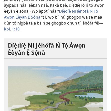
àyípadà náà lẹ́ẹ̀kan náà. Kàkà bẹ́ẹ̀, díẹ̀díẹ̀ ló ń tọ́ àwọn
èèyàn ẹ̀ sọ́nà. (Wo àpótí náà “
Díẹ̀díẹ̀ Ni Jèhófà Ń Tọ́
Àwọn Èèyàn Ẹ̀ Sọ́nà
.”) Ẹ wo bí inú gbogbo wa ṣe máa
dùn tó nígbà tá a bá ń ṣe gbogbo ohun tí Jèhófà fẹ́!​—
Kól. 1:10
.
Díẹ̀díẹ̀ Ni Jèhófà Ń Tọ́ Àwọn
Èèyàn Ẹ̀ Sọ́nà