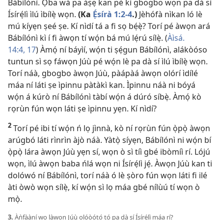
Bábílónì. Ọba wá pa àṣẹ kan pé kí gbogbo wọn pa dà sí
Ísírẹ́lì ìlú ìbílẹ̀ wọn.
(Ka
Ẹ́sírà 1:2-4
.)
Jèhófà nìkan ló lè
mú kíyẹn ṣeé ṣe. Kí nìdí tá a fi sọ bẹ́ẹ̀? Torí pé àwọn ará
Bábílónì kì í fi àwọn tí wọ́n bá mú lẹ́rú sílẹ̀. (
Àìsá.
14:4,
17
) Àmọ́ ní báyìí, wọ́n ti ṣẹ́gun Bábílónì, alákòóso
tuntun sì sọ fáwọn Júù pé wọ́n lè pa dà sí ìlú ìbílẹ̀ wọn.
Torí náà, gbogbo àwọn Júù, pàápàá àwọn olórí ìdílé
máa ní láti ṣe ìpinnu pàtàkì kan. Ìpinnu náà ni bóyá
wọ́n á kúrò ní Bábílónì tàbí wọ́n á dúró síbẹ̀. Àmọ́ kò
rọrùn fún wọn láti ṣe ìpinnu yẹn. Kí nìdí?
2
Torí pé ibi tí wọ́n ń lọ jìnnà, kò ní rọrùn fún ọ̀pọ̀ àwọn
arúgbó láti rìnrìn àjò náà. Yàtọ̀ síyẹn, Bábílónì ni wọ́n bí
ọ̀pọ̀ lára àwọn Júù yẹn sí, wọn ò sì tíì gbé ibòmíì rí. Lójú
wọn, ìlú àwọn baba ńlá wọn ni Ísírẹ́lì jẹ́. Àwọn Júù kan ti
dolówó ní Bábílónì, torí náà ó lè ṣòro fún wọn láti fi ilé
àti òwò wọn sílẹ̀, kí wọ́n sì lọ máa gbé nílùú tí wọn ò
mọ̀.
3.
Àǹfààní wo làwọn Júù olóòótọ́ tó pa dà sí Ísírẹ́lì máa rí?