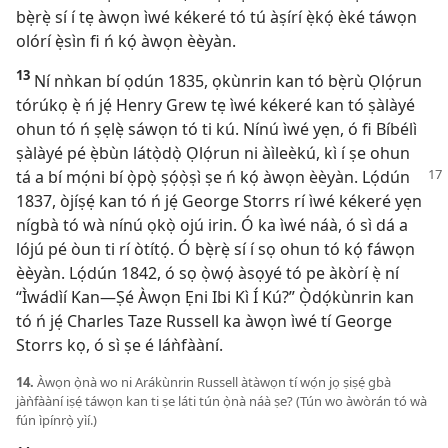
bẹ̀rẹ̀ sí í tẹ àwọn ìwé kékeré tó tú àṣírí ẹ̀kọ́ èké táwọn
olórí ẹ̀sìn fi ń kọ́ àwọn èèyàn.
13
Ní nǹkan bí ọdún 1835, ọkùnrin kan tó bẹ̀rù Ọlọ́run
tórúkọ ẹ̀ ń jẹ́ Henry Grew tẹ ìwé kékeré kan tó ṣàlàyé
ohun tó ń ṣẹlẹ̀ sáwọn tó ti kú. Nínú ìwé yẹn, ó fi Bíbélì
ṣàlàyé pé ẹ̀bùn látọ̀dọ̀ Ọlọ́run ni àìleèkú, kì í ṣe ohun
tá a bí mọ́ni
bí ọ̀pọ̀ ṣọ́ọ̀ṣì ṣe ń kọ́ àwọn èèyàn. Lọ́dún
1837, òjíṣẹ́ kan tó ń jẹ́ George Storrs rí ìwé kékeré yẹn
nígbà tó wà nínú ọkọ̀ ojú irin. Ó ka ìwé náà, ó sì dá a
lójú pé òun ti rí òtítọ́. Ó bẹ̀rẹ̀ sí í sọ ohun tó kọ́ fáwọn
èèyàn. Lọ́dún 1842, ó sọ ọ̀wọ́ àsọyé tó pe àkòrí ẹ̀ ní
“Ìwádìí Kan​—Ṣé Àwọn Ẹni Ibi Kì Í Kú?” Ọ̀dọ́kùnrin kan
tó ń jẹ́ Charles Taze Russell ka àwọn ìwé tí George
Storrs kọ, ó sì ṣe é láǹfààní.
14.
Àwọn ọ̀nà wo ni Arákùnrin Russell àtàwọn tí wọ́n jọ ṣiṣẹ́ gbà
jàǹfààní iṣẹ́ táwọn kan ti ṣe láti tún ọ̀nà náà ṣe? (Tún wo àwòrán tó wà
fún ìpínrọ̀ yìí.)