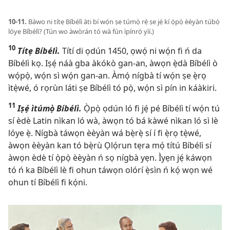
10-11.
Báwo ni títẹ Bíbélì àti bí wọ́n ṣe túmọ̀ rẹ̀ ṣe jẹ́ kí ọ̀pọ̀ èèyàn túbọ̀
lóye Bíbélì? (Tún wo àwòrán tó wà fún ìpínrọ̀ yìí.)
10
Títẹ Bíbélì.
Títí di ọdún 1450, ọwọ́ ni wọ́n fi ń da
Bíbélì kọ. Iṣẹ́ náà gba àkókò gan-an, àwọn ẹ̀dà Bíbélì ò
wọ́pọ̀, wọ́n sì wọ́n gan-an. Àmọ́ nígbà tí wọ́n ṣe ẹ̀rọ
ìtẹ̀wé, ó rọrùn láti ṣe Bíbélì tó pọ̀, wọ́n sì pín in káàkiri.
11
Iṣẹ́ ìtúmọ̀ Bíbélì.
Ọ̀pọ̀ ọdún ló fi jẹ́ pé Bíbélì tí wọ́n tú
sí èdè Latin nìkan ló wà, àwọn tó bá kàwé nìkan ló sì lè
lóye ẹ̀. Nígbà táwọn èèyàn wá bẹ̀rẹ̀ sí í fi ẹ̀rọ tẹ̀wé,
àwọn èèyàn kan tó bẹ̀rù Ọlọ́run tẹra mọ́ títú Bíbélì sí
àwọn èdè tí ọ̀pọ̀ èèyàn ń sọ nígbà yẹn. Ìyẹn jẹ́ káwọn
tó ń ka Bíbélì lè fi ohun táwọn olórí ẹ̀sìn ń kọ́ wọn wé
ohun tí Bíbélì fi kọ́ni.