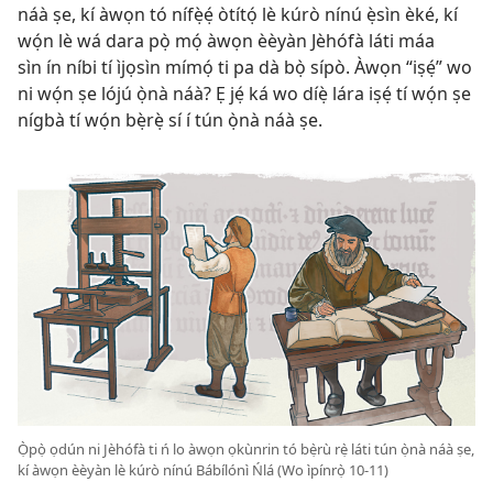
náà ṣe, kí àwọn tó nífẹ̀ẹ́ òtítọ́ lè kúrò nínú ẹ̀sìn èké, kí
wọ́n lè wá dara pọ̀ mọ́ àwọn èèyàn Jèhófà láti máa
sìn ín níbi tí ìjọsìn mímọ́ ti pa dà bọ̀ sípò. Àwọn “iṣẹ́” wo
ni wọ́n ṣe lójú ọ̀nà náà? Ẹ jẹ́ ká wo díẹ̀ lára iṣẹ́ tí wọ́n ṣe
nígbà tí wọ́n bẹ̀rẹ̀ sí í tún ọ̀nà náà ṣe.
Ọ̀pọ̀ ọdún ni Jèhófà ti ń lo àwọn ọkùnrin tó bẹ̀rù rẹ̀ láti tún ọ̀nà náà ṣe,
kí àwọn èèyàn lè kúrò nínú Bábílónì Ńlá (Wo ìpínrọ̀ 10-11)