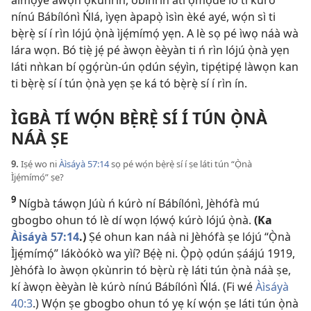
àìmọye àwọn ọkùnrin, obìnrin àti ọmọdé ló ti kúrò
nínú Bábílónì Ńlá, ìyẹn àpapọ̀ ìsìn èké ayé, wọ́n sì ti
bẹ̀rẹ̀ sí í rìn lójú ọ̀nà ìjẹ́mímọ́ yẹn. A lè sọ pé ìwọ náà wà
lára wọn. Bó tiẹ̀ jẹ́ pé àwọn èèyàn ti ń rìn lójú ọ̀nà yẹn
láti nǹkan bí ọgọ́rùn-ún ọdún sẹ́yìn, tipẹ́tipẹ́ làwọn kan
ti bẹ̀rẹ̀ sí í tún ọ̀nà yẹn ṣe ká tó bẹ̀rẹ̀ sí í rìn ín.
ÌGBÀ TÍ WỌ́N BẸ̀RẸ̀ SÍ Í TÚN Ọ̀NÀ
NÁÀ ṢE
9.
Iṣẹ́ wo ni
Àìsáyà 57:14
sọ pé wọ́n bẹ̀rẹ̀ sí í ṣe láti tún “Ọ̀nà
Ìjẹ́mímọ́” ṣe?
9
Nígbà táwọn Júù ń kúrò ní Bábílónì, Jèhófà mú
gbogbo ohun tó lè dí wọn lọ́wọ́ kúrò lójú ọ̀nà.
(Ka
Àìsáyà 57:14
.)
Ṣé ohun kan náà ni Jèhófà ṣe lójú “Ọ̀nà
Ìjẹ́mímọ́” lákòókò wa yìí? Bẹ́ẹ̀ ni. Ọ̀pọ̀ ọdún ṣáájú 1919,
Jèhófà lo àwọn ọkùnrin tó bẹ̀rù rẹ̀ láti tún ọ̀nà náà ṣe,
kí àwọn èèyàn lè kúrò nínú Bábílónì Ńlá. (Fi wé
Àìsáyà
40:3
.) Wọ́n ṣe gbogbo ohun tó yẹ kí wọ́n ṣe láti tún ọ̀nà