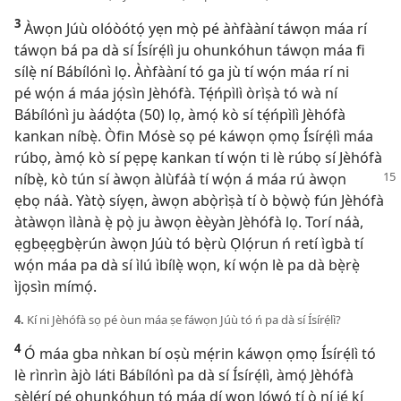
3
Àwọn Júù olóòótọ́ yẹn mọ̀ pé àǹfààní táwọn máa rí
táwọn bá pa dà sí Ísírẹ́lì ju ohunkóhun táwọn máa fi
sílẹ̀ ní Bábílónì lọ. Àǹfààní tó ga jù tí wọ́n máa rí ni
pé wọ́n á máa jọ́sìn Jèhófà. Tẹ́ńpìlì òrìṣà tó wà ní
Bábílónì ju àádọ́ta (50) lọ, àmọ́ kò sí tẹ́ńpìlì Jèhófà
kankan níbẹ̀. Òfin Mósè sọ pé káwọn ọmọ Ísírẹ́lì máa
rúbọ, àmọ́ kò sí pẹpẹ kankan tí wọ́n ti lè rúbọ sí Jèhófà
níbẹ̀,
kò tún sí àwọn àlùfáà tí wọ́n á máa rú àwọn
ẹbọ náà. Yàtọ̀ síyẹn, àwọn abọ̀rìṣà tí ò bọ̀wọ̀ fún Jèhófà
àtàwọn ìlànà ẹ̀ pọ̀ ju àwọn èèyàn Jèhófà lọ. Torí náà,
ẹgbẹẹgbẹ̀rún àwọn Júù tó bẹ̀rù Ọlọ́run ń retí ìgbà tí
wọ́n máa pa dà sí ìlú ìbílẹ̀ wọn, kí wọ́n lè pa dà bẹ̀rẹ̀
ìjọsìn mímọ́.
4.
Kí ni Jèhófà sọ pé òun máa ṣe fáwọn Júù tó ń pa dà sí Ísírẹ́lì?
4
Ó máa gba nǹkan bí oṣù mẹ́rin káwọn ọmọ Ísírẹ́lì tó
lè rìnrìn àjò láti Bábílónì pa dà sí Ísírẹ́lì, àmọ́ Jèhófà
ṣèlérí pé ohunkóhun tó máa dí wọn lọ́wọ́ tí ò ní jẹ́ kí