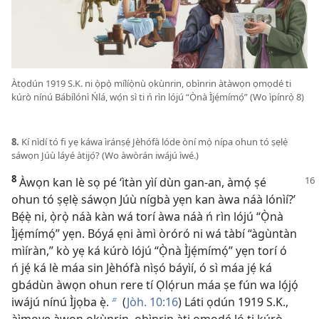
Àtọdún 1919 S.K. ni ọ̀pọ̀ mílíọ̀nù ọkùnrin, obìnrin àtàwọn ọmọdé ti
kúrò nínú Bábílónì Ńlá, wọ́n sì ti ń rìn lójú “Ọ̀nà Ìjẹ́mímọ́” (Wo ìpínrọ̀ 8)
8.
Kí nìdí tó fi yẹ káwa ìránṣẹ́ Jèhófà lóde òní mọ̀ nípa ohun tó ṣẹlẹ̀
sáwọn Júù láyé àtijọ́? (Wo àwòrán iwájú ìwé.)
8
Àwọn kan lè sọ pé ‘ìtàn yìí dùn
gan-an, àmọ́ ṣé
ohun tó ṣẹlẹ̀ sáwọn Júù nígbà yẹn kan àwa náà lónìí?’
Bẹ́ẹ̀ ni, ọ̀rọ̀ náà kàn wá torí àwa náà ń rìn lójú “Ọ̀nà
Ìjẹ́mímọ́” yẹn. Bóyá ẹni àmì òróró ni wá tàbí “àgùntàn
mìíràn,” kò yẹ ká kúrò lójú “Ọ̀nà Ìjẹ́mímọ́” yẹn torí ó
ń jẹ́ ká lè máa sin Jèhófà nìṣó báyìí, ó sì máa jẹ́ ká
gbádùn àwọn ohun rere tí Ọlọ́run máa ṣe fún wa lọ́jọ́
iwájú nínú Ìjọba ẹ̀.
(
Jòh. 10:16
) Láti ọdún 1919 S.K.,
b