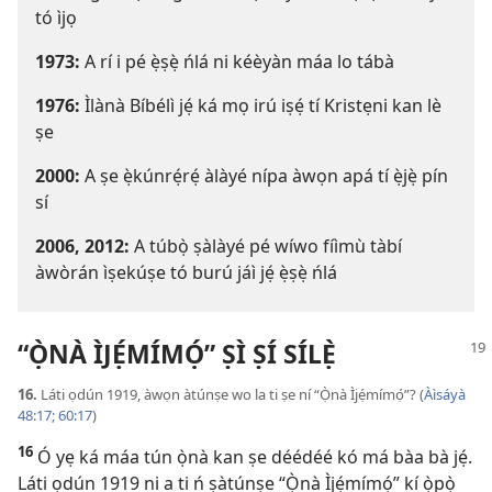
tó ìjọ
1973:
A rí i pé ẹ̀ṣẹ̀ ńlá ni kéèyàn máa lo tábà
1976:
Ìlànà Bíbélì jẹ́ ká mọ irú iṣẹ́ tí Kristẹni kan lè
ṣe
2000:
A ṣe ẹ̀kúnrẹ́rẹ́ àlàyé nípa àwọn apá tí ẹ̀jẹ̀ pín
sí
2006, 2012:
A túbọ̀ ṣàlàyé pé wíwo fíìmù tàbí
àwòrán ìṣekúṣe tó burú jáì jẹ́ ẹ̀ṣẹ̀ ńlá
“Ọ̀NÀ ÌJẸ́MÍMỌ́” ṢÌ ṢÍ SÍLẸ̀
16.
Láti ọdún 1919, àwọn àtúnṣe wo la ti ṣe ní “Ọ̀nà Ìjẹ́mímọ́”? (
Àìsáyà
48:17;
60:17
)
16
Ó yẹ ká máa tún ọ̀nà kan ṣe déédéé kó má bàa bà jẹ́.
Láti ọdún 1919 ni a ti ń ṣàtúnṣe “Ọ̀nà Ìjẹ́mímọ́” kí ọ̀pọ̀