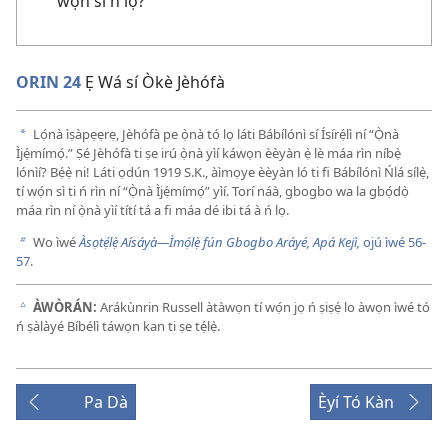
wọ́n sì ń lọ?
ORIN 24
Ẹ Wá sí Òkè Jèhófà
Lọ́nà ìṣàpẹẹrẹ, Jèhófà pe ọ̀nà tó lọ láti Bábílónì sí Ísírẹ́lì ní “Ọ̀nà
a
Ìjẹ́mímọ́.” Ṣé Jèhófà ti ṣe irú ọ̀nà yìí káwọn èèyàn ẹ̀ lè máa rìn níbẹ̀
lónìí? Bẹ́ẹ̀ ni! Láti ọdún 1919 S.K., àìmọye èèyàn ló ti fi Bábílónì Ńlá sílẹ̀,
tí wọ́n sì ti ń rìn ní “Ọ̀nà Ìjẹ́mímọ́” yìí. Torí náà, gbogbo wa la gbọ́dọ̀
máa rìn ní ọ̀nà yìí títí tá a fi máa dé ibi tá à ń lọ.
Wo ìwé
Àsọtẹ́lẹ̀ Aísáyà​—Ìmọ́lẹ̀ fún Gbogbo Aráyé, Apá Kejì,
ojú ìwé 56-
b
57
.
ÀWÒRÁN:
Arákùnrin Russell àtàwọn tí wọ́n jọ ń ṣiṣẹ́ lo àwọn ìwé tó
c
ń ṣàlàyé Bíbélì táwọn kan ti ṣe tẹ́lẹ̀.
Pa Dà
Èyí Tó Kàn