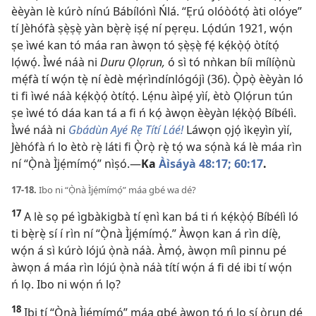
èèyàn lè kúrò nínú Bábílónì Ńlá. “Ẹrú olóòótọ́ àti olóye”
tí Jèhófà ṣẹ̀ṣẹ̀ yàn bẹ̀rẹ̀ iṣẹ́ ní pẹrẹu. Lọ́dún 1921, wọ́n
ṣe ìwé kan tó máa ran àwọn tó ṣẹ̀ṣẹ̀ fẹ́ kẹ́kọ̀ọ́ òtítọ́
lọ́wọ́. Ìwé náà ni
Duru Ọlọrun,
ó sì tó nǹkan bíi mílíọ̀nù
mẹ́fà tí wọ́n tẹ̀ ní èdè mẹ́rìndínlógójì (36). Ọ̀pọ̀ èèyàn ló
ti fi ìwé náà kẹ́kọ̀ọ́ òtítọ́. Lẹ́nu àìpẹ́ yìí, ètò Ọlọ́run tún
ṣe ìwé tó dáa kan tá a fi ń kọ́ àwọn èèyàn lẹ́kọ̀ọ́ Bíbélì.
Ìwé náà ni
Gbádùn Ayé Rẹ Títí Láé!
Láwọn ọjọ́ ìkẹyìn yìí,
Jèhófà ń lo ètò rẹ̀ láti fi Ọ̀rọ̀ rẹ̀ tọ́ wa sọ́nà ká lè máa rìn
ní “Ọ̀nà Ìjẹ́mímọ́” nìṣó.​—
Ka
Àìsáyà 48:17;
60:17
.
17-18.
Ibo ni “Ọ̀nà Ìjẹ́mímọ́” máa gbé wa dé?
17
A lè sọ pé ìgbàkigbà tí ẹnì kan bá ti ń kẹ́kọ̀ọ́ Bíbélì ló
ti bẹ̀rẹ̀ sí í rìn ní “Ọ̀nà Ìjẹ́mímọ́.” Àwọn kan á rìn díẹ̀,
wọ́n á sì kúrò lójú ọ̀nà náà. Àmọ́, àwọn míì pinnu pé
àwọn á máa rìn lójú ọ̀nà náà títí wọ́n á fi dé ibi tí wọ́n
ń lọ. Ibo ni wọ́n ń lọ?
18
Ibi tí “Ọ̀nà Ìjẹ́mímọ́” máa gbé àwọn tó ń lọ sí ọ̀run dé