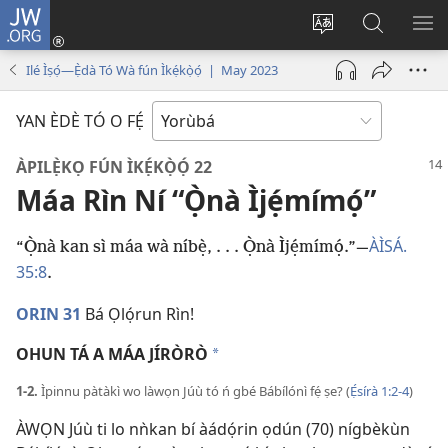
JW.ORG
Wọlé
(opens
Yí
Wa
GB
new
èdè
JW.ORG
YÍ
Ilé Ìṣọ́—Ẹ̀dà Tó Wà fún Ìkẹ́kọ̀ọ́ | May 2023
window)
ìkànnì
JÁ
pa
YAN ÈDÈ TÓ O FẸ́
dà
ÀPILẸ̀KỌ FÚN ÌKẸ́KỌ̀Ọ́ 22
Máa Rìn Ní “Ọ̀nà Ìjẹ́mímọ́”
ÀÌSÁ.
“Ọ̀nà kan sì máa wà níbẹ̀, . . . Ọ̀nà Ìjẹ́mímọ́.”​—
35:8
.
ORIN 31
Bá Ọlọ́run Rìn!
OHUN TÁ A MÁA JÍRÒRÒ
a
1-2.
Ìpinnu pàtàkì wo làwọn Júù tó ń gbé Bábílónì fẹ́ ṣe? (
Ẹ́sírà 1:2-4
)
ÀWỌN Júù ti lo nǹkan bí àádọ́rin ọdún (70) nígbèkùn