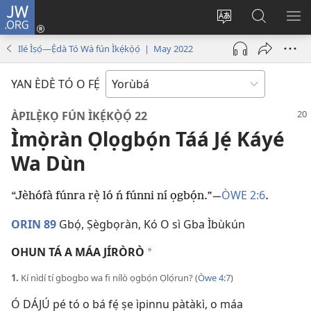
JW.ORG
Wọlé
(opens
Yí
Wa
GB
new
èdè
JW.ORG
YÍ
Ilé Ìṣọ́—Ẹ̀dà Tó Wà fún Ìkẹ́kọ̀ọ́ | May 2022
window)
ìkànnì
JÁ
pa
YAN ÈDÈ TÓ O FẸ́
dà
ÀPILẸ̀KỌ FÚN ÌKẸ́KỌ̀Ọ́ 22
Ìmọ̀ràn Ọlọgbọ́n Táá Jẹ́ Káyé
Wa Dùn
ÒWE 2:6
“Jèhófà fúnra rẹ̀ ló ń fúnni ní ọgbọ́n.”​—
.
ORIN 89
Gbọ́, Ṣègbọràn, Kó O sì Gba Ìbùkún
OHUN TÁ A MÁA JÍRÒRÒ
*
1.
Kí nìdí tí gbogbo wa fi nílò ọgbọ́n Ọlọ́run? (
Òwe 4:7
)
Ó DÁJÚ pé tó o bá fẹ́ ṣe ìpinnu pàtàkì, o máa