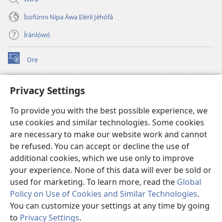
Ìsọfúnni Nípa Àwa Ẹlẹ́rìí Jèhófà
Ìrànlọ́wọ́
Ọrẹ
(opens
new
window)
ÀKÁ ÌWÉ ORÍ ÍŃTÁNẸ́Ẹ̀TÌ TI Watchtower™
Privacy Settings
(opens
new
®
JW Hub
To provide you with the best possible experience, we
window)
(opens
use cookies and similar technologies. Some cookies
new
®
JW Library
window)
are necessary to make our website work and cannot
be refused. You can accept or decline the use of
®
Watchtower Library
additional cookies, which we use only to improve
your experience. None of this data will ever be sold or
used for marketing. To learn more, read the
Global
Policy on Use of Cookies and Similar Technologies
.
You can customize your settings at any time by going
Copyright
© 2026 Watch Tower Bible and Tract Society of Pennsylvania.
ÀDÉHÙN LÍLO ÌKÀNNÌ
|
ÒFIN PÍPA ÌSỌFÚNNI MỌ́
|
PRIVACY
to
Privacy Settings
.