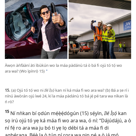
Àwọn àǹfààní àti ìbùkún wo la máa pàdánù tá ò bá fi ojú tó tọ́ wo
ara wa? (Wo ìpínrọ̀ 15)
*
15.
(a) Ojú tó tọ́ wo ni
Ilé Ìṣọ́
kan ní ká máa fi wo ara wa? (b) Bá a ṣe rí i
nínú àwòrán ojú ìwé 24, kí la máa pàdánù tó bá jẹ́ pé tara wa nìkan là
ń rò?
15
Ní nǹkan bí ọdún mẹ́ẹ̀ẹ́dógún (15) sẹ́yìn,
Ilé Ìṣọ́
kan
sọ irú ojú tó yẹ ká máa fi wo ara wa, ó ní: “Dájúdájú, a ò
ní fẹ́ ro ara wa ju bó ti yẹ lọ débi tá a máa fi di
agbéraga. Bẹ́ẹ̀ la ò tún ní rora wa pin pé a ò já mọ́