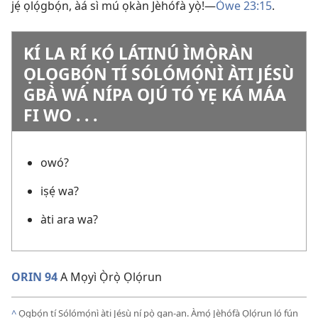
jẹ́ ọlọ́gbọ́n, àá sì mú ọkàn Jèhófà yọ̀!​—
Òwe 23:15
.
KÍ LA RÍ KỌ́ LÁTINÚ ÌMỌ̀RÀN
ỌLỌGBỌ́N TÍ SÓLÓMỌ́NÌ ÀTI JÉSÙ
GBÀ WÁ NÍPA OJÚ TÓ YẸ KÁ MÁA
FI WO . . .
owó?
iṣẹ́ wa?
àti ara wa?
ORIN 94
A Mọyì Ọ̀rọ̀ Ọlọ́run
^
Ọgbọ́n tí Sólómọ́nì àti Jésù ní pọ̀ gan-an. Àmọ́ Jèhófà Ọlọ́run ló fún