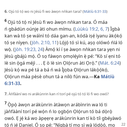
6.
Ojú tó tọ́ wo ni Jésù fi wo àwọn nǹkan tara? (
Mátíù 6:31-33
)
6
Ojú tó tọ́ ni Jésù fi wo àwọn nǹkan tara. Ó máa
ń gbádùn oúnjẹ àti ohun mímu. (
Lúùkù 19:2,
6, 7
) Ìgbà
kan wà tó ṣe wáìnì tó dáa gan-an, kódà iṣẹ́ ìyanu àkọ́kọ́
tó ṣe nìyẹn. (
Jòh. 2:10, 11
) Lọ́jọ́ tó sì kú, aṣọ olówó ńlá ló
wọ̀. (
Jòh. 19:23, 24
) Àmọ́ kì í ṣe àwọn nǹkan tara yẹn ni
Jésù gbájú mọ́. Ó sọ fáwọn ọmọlẹ́yìn ẹ̀ pé: “Kò sí ẹni tó
lè sin ọ̀gá méjì . . . Ẹ ò lè sin Ọlọ́run àti Ọrọ̀.” (
Mát. 6:24
)
Jésù kọ́ wa pé tá a bá ń wá Ìjọba Ọlọ́run lákọ̀ọ́kọ́,
Ọlọ́run máa pèsè ohun tá a nílò fún wa.​—
Ka
Mátíù
6:31-33
.
7.
Àǹfààní wo ni arákùnrin kan rí torí pé ojú tó tọ́ ló fi wo owó?
7
Ọ̀pọ̀ àwọn arákùnrin àtàwọn arábìnrin wa ló ti
jàǹfààní torí pé wọ́n ń lo ọgbọ́n Ọlọ́run tó bá dọ̀rọ̀
owó. Ẹ jẹ́ ká wo àpẹẹrẹ arákùnrin kan tí kò tíì gbéyàwó
tó ń jẹ́ Daniel. Ó sọ pé: “Nígbà tí
mo ṣì wà lọ́dọ̀ọ́, mo