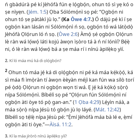
ń gbàdúrà pé kí Jèhófà fún ẹ lọ́gbọ́n, ohun tó sì yẹ kó o
ṣe nìyẹn. (
Jém. 1:5
) Ọba Sólómọ́nì sọ pé: “Ọgbọ́n ni
ohun tó ṣe pàtàkì jù lọ.”
(Ka
Òwe 4:7
.)
Ó dájú pé kì í ṣe
ọgbọ́n kan lásán ni Sólómọ́nì ń sọ, ọgbọ́n tó wá látọ̀dọ̀
Jèhófà Ọlọ́run ló ń sọ. (
Òwe 2:6
) Àmọ́ ṣé ọgbọ́n Ọlọ́run
lè ràn wá lọ́wọ́ láti kojú àwọn ìṣòro tá à ń ní lónìí? Bẹ́ẹ̀
ni, ó lè ràn wá lọ́wọ́ bá a ṣe máa rí i nínú àpilẹ̀kọ yìí.
2.
Kí ló máa mú ká di ọlọ́gbọ́n?
2
Ohun tó máa jẹ́ ká di ọlọ́gbọ́n ni pé ká máa kẹ́kọ̀ọ́, ká
sì máa fi ìmọ̀ràn tí àwọn èèyàn méjì kan fún wa sílò torí
pé ọ̀dọ̀ Ọlọ́run ni ọgbọ́n wọn ti wá. Ẹ jẹ́ ká kọ́kọ́ sọ̀rọ̀
nípa Sólómọ́nì. Bíbélì sọ pé “Ọlọ́run fún Sólómọ́nì ní
ọgbọ́n àti òye tó pọ̀ gan-an.” (
1 Ọba 4:29
) Lẹ́yìn náà, a
máa sọ̀rọ̀ nípa Jésù tó gbọ́n jù lọ láyé. (
Mát. 12:42
)
Bíbélì sọ tẹ́lẹ̀ nípa Jésù pé: “Ẹ̀mí Jèhófà máa bà lé e, ẹ̀mí
ọgbọ́n àti ti òye.”​—
Àìsá. 11:2
.
3.
Kí la máa jíròrò nínú àpilẹ̀kọ yìí?