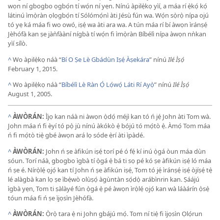
wọn ní gbogbo ọgbọ́n tí wọ́n ní yẹn. Nínú àpilẹ̀kọ yìí, a máa rí ẹ̀kọ́ kọ́
látinú ìmọ̀ràn ọlọgbọ́n tí Sólómọ́nì àti Jésù fún wa. Wọ́n sọ̀rọ̀ nípa ojú
tó yẹ ká máa fi wo owó, iṣẹ́ wa àti ara wa. A tún máa rí bí àwọn ìránṣẹ́
Jèhófà kan ṣe jàǹfààní nígbà tí wọ́n fi ìmọ̀ràn Bíbélì nípa àwọn nǹkan
yìí sílò.
^
Wo àpilẹ̀kọ náà “
Bí O Ṣe Lè Gbádùn Iṣẹ́ Àṣekára
” nínú
Ilé Ìṣọ́
February 1, 2015.
^
Wo àpilẹ̀kọ náà “
Bíbélì Lè Ràn Ọ́ Lọ́wọ́ Láti Rí Ayọ̀
” nínú
Ilé Ìṣọ́
August 1, 2005.
^
ÀWÒRÁN:
Ìjọ kan náà ni àwọn ọ̀dọ́ méjì kan tó ń jẹ́ John àti Tom wà.
John máa ń fi èyí tó pọ̀ jù nínú àkókò ẹ̀ bójú tó mọ́tò ẹ̀. Àmọ́ Tom máa
ń fi mọ́tò tiẹ̀ gbé àwọn ará lọ sóde ẹ̀rí àti ìpàdé.
^
ÀWÒRÁN:
John ń ṣe àfikún iṣẹ́ torí pé ó fẹ́ kí inú ọ̀gá òun máa dùn
sóun. Torí náà, gbogbo ìgbà tí ọ̀gá ẹ̀ bá ti sọ pé kó ṣe àfikún iṣẹ́ ló máa
ń ṣe é. Nírọ̀lẹ́ ọjọ́ kan tí John ń ṣe àfikún iṣẹ́, Tom tó jẹ́ ìránṣẹ́ iṣẹ́ òjíṣẹ́ tẹ̀
lé alàgbà kan lọ ṣe ìbẹ̀wò olùṣọ́ àgùntàn sọ́dọ̀ arábìnrin kan. Ṣáájú
ìgbà yẹn, Tom ti ṣàlàyé fún ọ̀gá ẹ̀ pé àwọn ìrọ̀lẹ́ ọjọ́ kan wà láàárín ọ̀sẹ̀
tóun máa fi ń ṣe ìjọsìn Jèhófà.
^
ÀWÒRÁN:
Ọ̀rọ̀ tara ẹ̀ ni John gbájú mọ́. Tom ní tiẹ̀ fi ìjọsìn Ọlọ́run