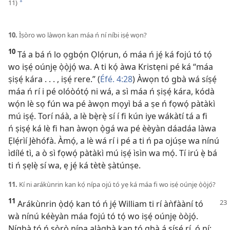
11)
*
10.
Ìṣòro wo làwọn kan máa ń ní níbi iṣẹ́ wọn?
10
Tá a bá ń lo ọgbọ́n Ọlọ́run, ó máa ń jẹ́ ká fojú tó tọ́
wo iṣẹ́ oúnjẹ ọ̀ọ̀jọ́ wa. A ti kọ́ àwa Kristẹni pé ká “máa
ṣiṣẹ́ kára . . . , iṣẹ́ rere.” (
Éfé. 4:28
) Àwọn tó gbà wá síṣẹ́
máa ń rí i pé olóòótọ́ ni wá, a sì máa ń ṣiṣẹ́ kára, kódà
wọ́n lè sọ fún wa pé àwọn mọyì bá a ṣe ń fọwọ́ pàtàkì
mú iṣẹ́. Torí náà, a lè bẹ̀rẹ̀ sí í fi kún iye wákàtí tá a fi
ń ṣiṣẹ́ ká lè fi han àwọn ọ̀gá wa pé èèyàn dáadáa làwa
Ẹlẹ́rìí Jèhófà. Àmọ́, a lè wá rí i pé a ti ń pa ojúṣe wa nínú
ìdílé tì, a ò sì fọwọ́ pàtàkì mú iṣẹ́ ìsìn wa mọ́. Tí irú ẹ̀ bá
ti ń ṣẹlẹ̀ sí wa, ẹ jẹ́ ká tètè ṣàtúnṣe.
11.
Kí ni arákùnrin kan kọ́ nípa ojú tó yẹ ká máa fi wo iṣẹ́ oúnjẹ ọ̀ọ̀jọ́?
11
Arákùnrin ọ̀dọ́ kan tó ń jẹ́ William ti rí àǹfààní tó
wà nínú kéèyàn máa fojú tó tọ́ wo iṣẹ́ oúnjẹ òòjọ́.
Nígbà tó ń sọ̀rọ̀ nípa alàgbà kan tó gbà á síṣẹ́ rí, ó ní: