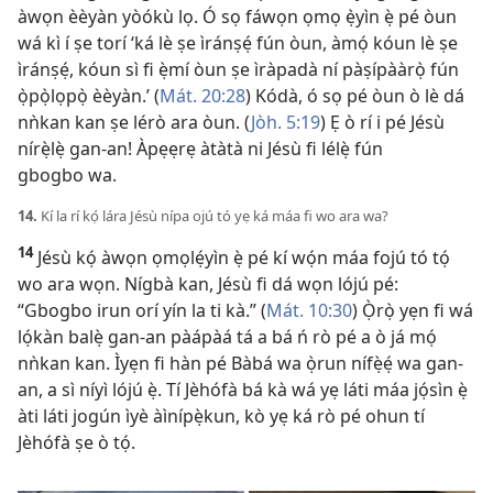
àwọn èèyàn yòókù lọ. Ó sọ fáwọn ọmọ ẹ̀yìn ẹ̀ pé òun
wá kì í ṣe torí ‘ká lè ṣe ìránṣẹ́ fún òun, àmọ́ kóun lè ṣe
ìránṣẹ́, kóun sì fi ẹ̀mí òun ṣe ìràpadà ní pàṣípààrọ̀ fún
ọ̀pọ̀lọpọ̀ èèyàn.’ (
Mát. 20:28
) Kódà, ó sọ pé òun ò lè dá
nǹkan kan ṣe lérò ara òun. (
Jòh. 5:19
) Ẹ ò rí i pé Jésù
nírẹ̀lẹ̀ gan-an! Àpẹẹrẹ àtàtà ni Jésù fi lélẹ̀ fún
gbogbo wa.
14.
Kí la rí kọ́ lára Jésù nípa ojú tó yẹ ká máa fi wo ara wa?
14
Jésù kọ́ àwọn ọmọlẹ́yìn ẹ̀ pé kí wọ́n máa fojú tó tọ́
wo ara wọn. Nígbà kan, Jésù fi dá wọn lójú pé:
“Gbogbo irun orí yín la ti kà.” (
Mát. 10:30
) Ọ̀rọ̀ yẹn fi wá
lọ́kàn balẹ̀ gan-an pàápàá tá a bá ń rò pé a ò já mọ́
nǹkan kan. Ìyẹn fi hàn pé Bàbá wa ọ̀run nífẹ̀ẹ́ wa gan-
an, a sì níyì lójú ẹ̀. Tí Jèhófà bá kà wá yẹ láti máa jọ́sìn ẹ̀
àti láti jogún ìyè àìnípẹ̀kun, kò yẹ ká rò pé ohun tí
Jèhófà ṣe ò tọ́.