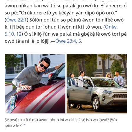
àwọn nǹkan kan wà tó ṣe pàtàkì ju owó lọ. Bí àpẹẹrẹ, ó
sọ pé: “Orúkọ rere ló yẹ kéèyàn yàn dípò ọ̀pọ̀ ọrọ̀.”
(
Òwe 22:1
) Sólómọ́nì tún sọ pé inú àwọn tó nífẹ̀ẹ́ owó
kì í fi bẹ́ẹ̀ dùn torí ohun tí wọ́n ní kì í tó wọn. (
Oníw.
5:10,
12
) Ó sì kìlọ̀ fún wa pé ká má gbẹ́kẹ̀ lé owó torí pé
owó tá a ní lè lọ lójijì.​—
Òwe 23:4, 5
.
Ṣé ọwọ́ tá a fi ń mú àwọn ohun ìní wa kì í dí iṣẹ́ ìsìn wa lọ́wọ́? (Wo
ìpínrọ̀ 6-7)
*