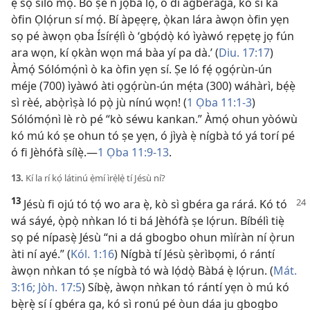
ẹ̀ sọ sílò mọ́. Bó ṣe ń jọba lọ, ó di agbéraga, kò sì ka
òfin Ọlọ́run sí mọ́. Bí àpẹẹrẹ, ọ̀kan lára àwọn òfin yẹn
sọ pé àwọn ọba Ísírẹ́lì ò ‘gbọ́dọ̀ kó ìyàwó rẹpẹtẹ jọ fún
ara wọn, kí ọkàn wọn má bàa yí pa dà.’ (
Diu. 17:17
)
Àmọ́ Sólómọ́nì ò ka òfin yẹn sí. Ṣe ló fẹ́ ọgọ́rùn-ún
méje (700) ìyàwó àti ọgọ́rùn-ún mẹ́ta (300) wáhàrì, bẹ́ẹ̀
sì rèé, abọ̀rìṣà ló pọ̀ jù nínú wọn! (
1 Ọba 11:1-3
)
Sólómọ́nì lè rò pé “kò séwu kankan.” Àmọ́ ohun yòówù
kó mú kó ṣe ohun tó ṣe yẹn, ó jìyà ẹ̀ nígbà tó yá torí pé
ó fi Jèhófà sílẹ̀.​—
1 Ọba 11:9-13
.
13.
Kí la rí kọ́ látinú ẹ̀mí ìrẹ̀lẹ̀ tí Jésù ní?
13
Jésù fi ojú tó tọ́ wo ara ẹ̀, kò sì gbéra ga rárá. Kó tó
wá sáyé, ọ̀pọ̀ nǹkan ló ti bá Jèhófà ṣe lọ́run. Bíbélì tiẹ̀
sọ pé nípasẹ̀ Jésù “ni a dá gbogbo ohun mìíràn ní ọ̀run
àti ní ayé.” (
Kól. 1:16
) Nígbà tí Jésù ṣèrìbọmi, ó rántí
àwọn nǹkan tó ṣe nígbà tó wà lọ́dọ̀ Bàbá ẹ̀ lọ́run. (
Mát.
3:16;
Jòh. 17:5
) Síbẹ̀, àwọn nǹkan tó rántí yẹn ò mú kó
bẹ̀rẹ̀ sí í gbéra ga, kó sì ronú pé òun dáa ju gbogbo