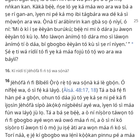
nǹkan kan. Kàkà bẹ́ẹ̀, ńṣe ló yẹ ká máa wo ara wa bá a
ṣe rí gan-an, ìyẹn ni pé ká mọ ibi tágbára wa dé ká sì
mọ̀wọ̀n ara wa. Ọ̀nà tí arábìnrin
kan gbà sọ ọ́ nìyí, ó
ní: ‘Mi ò kì í ṣe èèyàn burúkú; bẹ́ẹ̀ ni mi ò dára ju àwọn
èèyàn tó kù lọ. Mo láwọn ànímọ́ tó dára mo sì láwọn
ànímọ́ tí ò dáa, bí gbogbo èèyàn tó kù sì ṣe rí nìyẹn.’ ”
*
Ṣé ẹ ti wá rídìí tó fi yẹ ká máa fojú tó tọ́ wo ara wa
báyìí?
16.
Kí nìdí tí Jèhófà fi ń tọ́ wa sọ́nà?
16
Jèhófà ń fi Bíbélì Ọ̀rọ̀ rẹ̀ tọ́ wa sọ́nà ká lè gbọ́n. Ó
nífẹ̀ẹ́ wa, ó sì fẹ́ ká láyọ̀. (
Àìsá. 48:17, 18
) Tá a bá fẹ́ fi
hàn pé a gbọ́n, ohun tó dáa jù tó yẹ ká ṣe ni pé ká fi
ìjọsìn Jèhófà sípò àkọ́kọ́ nígbèésí ayé wa, ìyẹn ló sì máa
fún wa láyọ̀ jù lọ. Tá a bá ṣe bẹ́ẹ̀, a ò ní níṣòro táwọn tó
ń fi gbogbo ayé wọn wá owó máa ń ní, a ò sì ní kó
síṣòro tí àwọn tí ò mọ̀ ju iṣẹ́ àti ara wọn máa ń kó sí.
Torí náà, ẹ jẹ́ kí gbogbo wa lẹ́nì kọ̀ọ̀kan pinnu pé a máa