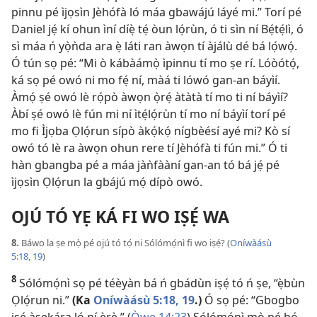
pinnu pé ìjọsìn Jèhófà ló máa gbawájú láyé mi.” Torí pé
Daniel jẹ́ kí ohun ìní díẹ̀ tẹ́ òun lọ́rùn, ó ti sìn ní Bẹ́tẹ́lì, ó
sì máa ń yọ̀ǹda ara ẹ̀ láti ran àwọn tí àjálù dé bá lọ́wọ́.
Ó tún sọ pé: “Mi ò kábàámọ̀ ìpinnu tí mo ṣe rí. Lóòótọ́,
ká sọ pé owó ni mo fẹ́ ní, màá ti lówó gan-an báyìí.
Àmọ́ ṣé owó lè rọ́pò àwọn ọ̀rẹ́ àtàtà tí mo ti ní báyìí?
Àbí ṣé owó lè fún mi ní ìtẹ́lọ́rùn tí mo ní báyìí torí pé
mo fi Ìjọba Ọlọ́run sípò àkọ́kọ́ nígbèésí ayé mi? Kò sí
owó tó lè ra àwọn ohun rere tí Jèhófà ti fún mi.” Ó ti
hàn gbangba pé a máa jàǹfààní gan-an tó bá jẹ́ pé
ìjọsìn Ọlọ́run la gbájú mọ́ dípò owó.
OJÚ TÓ YẸ KÁ FI WO IṢẸ́ WA
8.
Báwo la ṣe mọ̀ pé ojú tó tọ́ ni Sólómọ́nì fi wo iṣẹ́? (
Oníwàásù
5:18, 19
)
8
Sólómọ́nì sọ pé téèyàn bá ń gbádùn iṣẹ́ tó ń ṣe, “ẹ̀bùn
Ọlọ́run ni.”
(Ka
Oníwàásù 5:18, 19
.)
Ó sọ pé: “Gbogbo