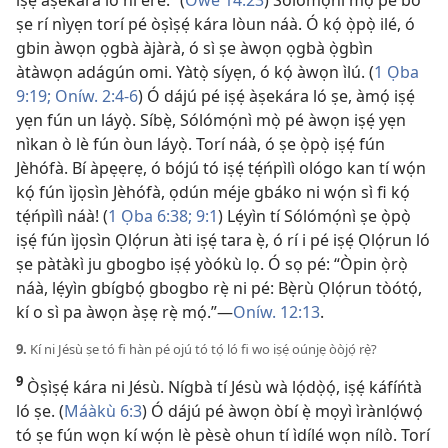
iṣẹ́ àṣekára ló ní èrè.” (
Òwe 14:23
) Sólómọ́nì mọ̀ pé bó
ṣe rí nìyẹn torí pé òṣìṣẹ́ kára lòun náà. Ó kọ́ ọ̀pọ̀ ilé, ó
gbin àwọn ọgbà àjàrà, ó sì ṣe àwọn ọgbà ọ̀gbìn
àtàwọn adágún omi. Yàtọ̀ síyẹn, ó kọ́ àwọn ìlú. (
1 Ọba
9:19;
Oníw. 2:4-6
) Ó dájú pé iṣẹ́ àṣekára ló ṣe, àmọ́ iṣẹ́
yẹn fún un láyọ̀. Síbẹ̀, Sólómọ́nì mọ̀ pé àwọn iṣẹ́ yẹn
nìkan ò lè fún òun láyọ̀. Torí náà, ó ṣe ọ̀pọ̀ iṣẹ́ fún
Jèhófà. Bí àpẹẹrẹ, ó bójú tó iṣẹ́ tẹ́ńpìlì ológo kan tí wọ́n
kọ́ fún ìjọsìn Jèhófà, ọdún méje gbáko ni wọ́n sì fi kọ́
tẹ́ńpìlì náà! (
1 Ọba 6:38;
9:1
) Lẹ́yìn tí Sólómọ́nì ṣe ọ̀pọ̀
iṣẹ́ fún ìjọsìn Ọlọ́run àti iṣẹ́ tara ẹ̀, ó rí i pé iṣẹ́ Ọlọ́run ló
ṣe pàtàkì ju gbogbo iṣẹ́ yòókù lọ. Ó sọ pé: “Òpin ọ̀rọ̀
náà, lẹ́yìn gbígbọ́ gbogbo rẹ̀ ni pé: Bẹ̀rù Ọlọ́run tòótọ́,
kí o sì pa àwọn àṣẹ rẹ̀ mọ́.”​—
Oníw. 12:13
.
9.
Kí ni Jésù ṣe tó fi hàn pé ojú tó tọ́ ló fi wo iṣẹ́ oúnjẹ òòjọ́ rẹ̀?
9
Òṣìṣẹ́ kára ni Jésù. Nígbà tí Jésù wà lọ́dọ̀ọ́, iṣẹ́ káfíńtà
ló ṣe. (
Máàkù 6:3
) Ó dájú pé àwọn òbí ẹ̀ mọyì ìrànlọ́wọ́
tó ṣe fún wọn kí wọ́n lè pèsè ohun tí ìdílé wọn nílò. Torí