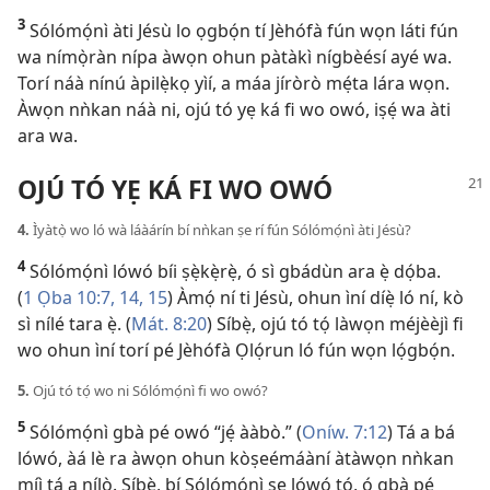
3
Sólómọ́nì àti Jésù lo ọgbọ́n tí Jèhófà fún wọn láti fún
wa nímọ̀ràn nípa àwọn ohun pàtàkì nígbèésí ayé wa.
Torí náà nínú àpilẹ̀kọ yìí, a máa jíròrò mẹ́ta lára wọn.
Àwọn nǹkan náà ni, ojú tó yẹ ká fi wo owó, iṣẹ́ wa àti
ara wa.
OJÚ TÓ YẸ KÁ FI WO OWÓ
4.
Ìyàtọ̀ wo ló wà láàárín bí nǹkan ṣe rí fún Sólómọ́nì àti Jésù?
4
Sólómọ́nì lówó bíi ṣẹ̀kẹ̀rẹ̀, ó sì gbádùn ara ẹ̀ dọ́ba.
(
1 Ọba 10:7,
14, 15
) Àmọ́ ní ti Jésù, ohun ìní díẹ̀ ló ní, kò
sì nílé tara ẹ̀. (
Mát. 8:20
) Síbẹ̀, ojú tó tọ́ làwọn méjèèjì fi
wo ohun ìní torí pé Jèhófà Ọlọ́run ló fún wọn lọ́gbọ́n.
5.
Ojú tó tọ́ wo ni Sólómọ́nì fi wo owó?
5
Sólómọ́nì gbà pé owó “jẹ́ ààbò.” (
Oníw. 7:12
) Tá a bá
lówó, àá lè ra àwọn ohun kòṣeémáàní àtàwọn nǹkan
míì tá a nílò. Síbẹ̀, bí Sólómọ́nì ṣe lówó tó, ó gbà pé