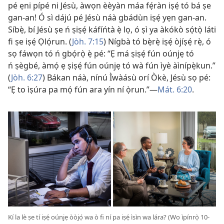
pé ẹni pípé ni Jésù, àwọn èèyàn máa fẹ́ràn iṣẹ́ tó bá ṣe
gan-an! Ó sì dájú pé Jésù náà gbádùn iṣẹ́ yẹn gan-an.
Síbẹ̀, bí Jésù ṣe ń ṣiṣẹ́ káfíńtà ẹ̀ lọ, ó ṣì ya àkókò sọ́tọ̀ láti
fi ṣe iṣẹ́ Ọlọ́run. (
Jòh. 7:15
) Nígbà tó bẹ̀rẹ̀ iṣẹ́ òjíṣẹ́ rẹ̀, ó
sọ fáwọn tó ń gbọ́rọ̀ ẹ̀ pé: “Ẹ má ṣiṣẹ́ fún oúnjẹ tó
ń ṣègbé, àmọ́ ẹ ṣiṣẹ́ fún oúnjẹ tó wà fún ìyè àìnípẹ̀kun.”
(
Jòh. 6:27
) Bákan náà, nínú Ìwàásù orí Òkè, Jésù sọ pé:
“Ẹ to ìṣúra pa mọ́ fún ara yín ní ọ̀run.”​—
Mát. 6:20
.
Kí la lè ṣe tí iṣẹ́ oúnjẹ òòjọ́ wa ò fi ní pa iṣẹ́ ìsìn wa lára? (Wo ìpínrọ̀ 10-