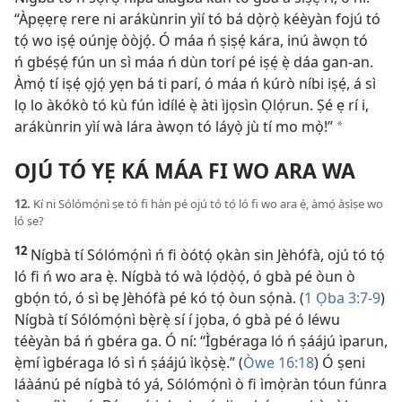
“Àpẹẹrẹ rere ni arákùnrin yìí tó bá dọ̀rọ̀ kéèyàn fojú tó
tọ́ wo iṣẹ́ oúnjẹ òòjọ́. Ó máa ń ṣiṣẹ́ kára, inú àwọn tó
ń gbéṣẹ́ fún un sì máa ń dùn torí pé iṣẹ́ ẹ̀ dáa gan-an.
Àmọ́ tí iṣẹ́ ọjọ́ yẹn bá ti parí, ó máa ń kúrò níbi iṣẹ́, á sì
lọ lo àkókò tó kù fún ìdílé ẹ̀ àti ìjọsìn Ọlọ́run. Ṣé ẹ rí i,
arákùnrin yìí wà lára àwọn tó láyọ̀ jù tí mo mọ̀!”
*
OJÚ TÓ YẸ KÁ MÁA FI WO ARA WA
12.
Kí ni Sólómọ́nì ṣe tó fi hàn pé ojú tó tọ́ ló fi wo ara ẹ̀, àmọ́ àṣìṣe wo
ló ṣe?
12
Nígbà tí Sólómọ́nì ń fi òótọ́ ọkàn sin Jèhófà, ojú tó tọ́
ló fi ń wo ara ẹ̀. Nígbà tó wà lọ́dọ̀ọ́, ó gbà pé òun ò
gbọ́n tó, ó sì bẹ Jèhófà pé kó tọ́ òun sọ́nà. (
1 Ọba 3:7-9
)
Nígbà tí Sólómọ́nì bẹ̀rẹ̀ sí í jọba, ó gbà pé ó léwu
téèyàn bá ń gbéra ga. Ó ní: “Ìgbéraga ló ń ṣáájú ìparun,
ẹ̀mí ìgbéraga ló sì ń ṣáájú ìkọ̀sẹ̀.” (
Òwe 16:18
) Ó ṣeni
láàánú pé nígbà tó yá, Sólómọ́nì ò fi ìmọ̀ràn tóun fúnra