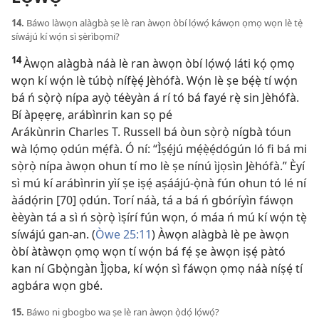
14.
Báwo làwọn alàgbà ṣe lè ran àwọn òbí lọ́wọ́ káwọn ọmọ wọn lè tẹ̀
síwájú kí wọ́n sì ṣèrìbọmi?
14
Àwọn alàgbà náà lè ran àwọn òbí lọ́wọ́ láti kọ́ ọmọ
wọn kí wọ́n lè túbọ̀ nífẹ̀ẹ́ Jèhófà. Wọ́n lè ṣe bẹ́ẹ̀ tí wọ́n
bá ń sọ̀rọ̀ nípa ayọ̀ téèyàn á rí tó bá fayé rẹ̀ sin Jèhófà.
Bí àpẹẹrẹ, arábìnrin kan sọ pé
Arákùnrin Charles T. Russell bá òun sọ̀rọ̀ nígbà tóun
wà lọ́mọ ọdún mẹ́fà. Ó ní: “Ìṣẹ́jú mẹ́ẹ̀ẹ́dógún ló fi bá mi
sọ̀rọ̀ nípa àwọn ohun tí mo lè ṣe nínú ìjọsìn Jèhófà.” Èyí
sì mú kí arábìnrin yìí ṣe iṣẹ́ aṣáájú-ọ̀nà fún ohun tó lé ní
àádọ́rin [70] ọdún. Torí náà, tá a bá ń gbóríyìn fáwọn
èèyàn tá a sì ń sọ̀rọ̀ ìṣírí fún wọn, ó máa ń mú kí wọ́n tẹ̀
síwájú gan-an. (
Òwe 25:11
) Àwọn alàgbà lè pe àwọn
òbí àtàwọn ọmọ wọn tí wọ́n bá fẹ́ ṣe àwọn iṣẹ́ pàtó
kan ní Gbọ̀ngàn Ìjọba, kí wọ́n sì fáwọn ọmọ náà níṣẹ́ tí
agbára wọn gbé.
15.
Báwo ni gbogbo wa ṣe lè ran àwọn ọ̀dọ́ lọ́wọ́?