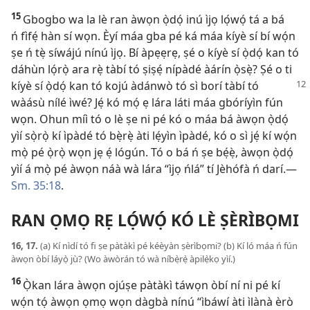
15
Gbogbo wa la lè ran àwọn ọ̀dọ́ inú ìjọ lọ́wọ́ tá a bá
ń fìfẹ́ hàn sí wọn. Èyí máa gba pé ká máa kíyè sí bí wọ́n
ṣe ń tẹ̀ síwájú nínú ìjọ. Bí àpẹẹrẹ, ṣé o kíyè sí ọ̀dọ́ kan tó
dáhùn lọ́rọ̀ ara rẹ̀ tàbí tó ṣiṣẹ́ nípàdé àárín ọ̀sẹ̀? Ṣé o ti
kíyè sí ọ̀dọ́ kan tó kojú àdánwò tó sì
borí tàbí tó
wàásù nílé ìwé? Jẹ́ kó mọ́ ẹ lára láti máa gbóríyìn fún
wọn. Ohun míì tó o lè ṣe ni pé kó o máa bá àwọn ọ̀dọ́
yìí sọ̀rọ̀ kí ìpàdé tó bẹ̀rẹ̀ àti lẹ́yìn ìpàdé, kó o sì jẹ́ kí wọ́n
mọ̀ pé ọ̀rọ̀ wọn jẹ ẹ́ lógún. Tó o bá ń ṣe bẹ́ẹ̀, àwọn ọ̀dọ́
yìí á mọ̀ pé àwọn náà wà lára “ìjọ ńlá” tí Jèhófà ń darí.​—
Sm. 35:18
.
RAN ỌMỌ RẸ LỌ́WỌ́ KÓ LÈ ṢÈRÌBỌMI
16, 17.
(a) Kí nìdí tó fi ṣe pàtàkì pé kéèyàn ṣèrìbọmi? (b) Kí ló máa ń fún
àwọn òbí láyọ̀ jù? (Wo àwòrán tó wà níbẹ̀rẹ̀ àpilẹ̀kọ yìí.)
16
Ọ̀kan lára àwọn ojúṣe pàtàkì táwọn òbí ní ni pé kí
wọ́n tọ́ àwọn ọmọ wọn dàgbà nínú “ìbáwí àti ìlànà èrò