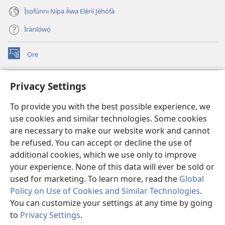
Ìsọfúnni Nípa Àwa Ẹlẹ́rìí Jèhófà
Ìrànlọ́wọ́
Ọrẹ
(opens
new
window)
ÀKÁ ÌWÉ ORÍ ÍŃTÁNẸ́Ẹ̀TÌ TI Watchtower™
Privacy Settings
(opens
new
®
JW Hub
To provide you with the best possible experience, we
window)
(opens
use cookies and similar technologies. Some cookies
new
®
JW Library
window)
are necessary to make our website work and cannot
be refused. You can accept or decline the use of
®
Watchtower Library
additional cookies, which we use only to improve
your experience. None of this data will ever be sold or
used for marketing. To learn more, read the
Global
Policy on Use of Cookies and Similar Technologies
.
Copyright
© 2026 Watch Tower Bible and Tract Society of Pennsylvania.
You can customize your settings at any time by going
ÀDÉHÙN LÍLO ÌKÀNNÌ
|
ÒFIN PÍPA ÌSỌFÚNNI MỌ́
|
PRIVACY
to
Privacy Settings
.
Fi
SETTINGS