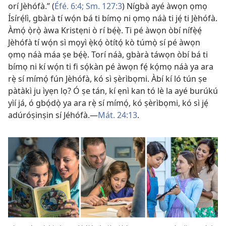
orí Jèhófà.” (
Éfé. 6:4;
Sm. 127:3
) Nígbà ayé àwọn ọmọ
Ísírẹ́lì, gbàrà tí wọ́n bá ti bímọ ni ọmọ náà ti jẹ́ ti Jèhófà.
Àmọ́ ọ̀rọ̀ àwa Kristẹni ò rí bẹ́ẹ̀. Ti pé àwọn òbí nífẹ̀ẹ́
Jèhófà tí wọ́n sì mọyì ẹ̀kọ́ òtítọ́ kò túmọ̀ sí pé àwọn
ọmọ náà máa ṣe bẹ́ẹ̀. Torí náà, gbàrà táwọn òbí bá ti
bímọ ni kí wọ́n ti fi sọ́kàn pé àwọn fẹ́ kọ́mọ náà ya ara
rẹ̀ sí mímọ́ fún Jèhófà, kó sì ṣèrìbọmi. Àbí kí ló tún ṣe
pàtàkì ju ìyẹn lọ? Ó ṣe tán, kí ẹnì kan tó lè la ayé burúkú
yìí já, ó gbọ́dọ̀ ya ara rẹ̀ sí mímọ́, kó ṣèrìbọmi, kó sì jẹ́
adúróṣinṣin sí Jéhófà.​—
Mát. 24:13
.