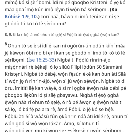
mímọ́ kó sì ṣèrìbọmi. Ìdí ni pé gbogbo Kristẹni ló yẹ kó
máa gba ìmọ̀ kún ìmọ̀ lẹ́yìn tí wọ́n bá ṣèrìbọmi.
(Ka
Kólósè 1:​9, 10
.)
Torí náà, báwo ni ìmọ̀ tẹ́nì kan ní ṣe
gbọ́dọ̀ tó kó tó lè ṣèrìbọmi?
8, 9.
Kí la rí kọ́ látinú ohun tó ṣẹlẹ̀ sí Pọ́ọ̀lù àti ẹ̀ṣọ́ ọgbà ẹ̀wọ̀n kan?
8
Ohun tó ṣẹlẹ̀ sí ìdílé kan ní ọgọ́rùn-ún ọdún kìíní máa
jẹ́ káwọn òbí mọ bí ẹnì kan ṣe gbọ́dọ̀ ní ìmọ̀ tó kó tó lè
ṣẹ̀rìbọmi. (
Ìṣe 16:​25-33
) Nígbà tí Pọ́ọ̀lù rìnrìn-àjò
míṣọ́nnárì rẹ̀ ẹ̀ẹ̀kejì, ó lọ sílùú Fílípì lọ́dún 50 Sànmánì
Kristẹni. Nígbà tó débẹ̀, wọ́n fẹ̀sùn èké kan òun àti Sílà
tí wọ́n jọ ń rìnrìn-àjò, wọ́n sì jù wọ́n sẹ́wọ̀n. Nígbà tó di
òru, ìmìtìtì ilẹ̀ kan wáyé, ó sì mi ọgbà ẹ̀wọ̀n náà débi pé
gbogbo ilẹ̀kùn ló ṣí sílẹ̀ gbayawu. Nígbà tí ẹ̀ṣọ́ ọgbà
ẹ̀wọ̀n náà rí ohun tó ṣẹlẹ̀, ó rò pé àwọn ẹlẹ́wọ̀n náà ti
sá lọ, ló bá fẹ́ pa ara rẹ̀, àmọ́ Pọ́ọ̀lù ò jẹ́ kó ṣe bẹ́ẹ̀.
Pọ́ọ̀lù àti Sílà wàásù fún ọkùnrin náà àti ìdílé rẹ̀, ohun tí
wọ́n gbọ́ sì wọ̀ wọ́n lọ́kàn. Àmọ́, kí lohun tí
wọ́n gbọ́ yẹn mú kí wọ́n ṣe? Ẹsẹ̀kẹsẹ̀ ni wọ́n ṣèrìbọmi.