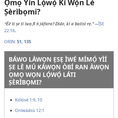
Ọmọ Yín Lọ́wọ́ Kí Wọ́n Lè
Ṣèrìbọmi?
ÌṢE
“Èé ti ṣe tí ìwọ fi ń jáfara? Dìde, kí a batisí rẹ.” ​
—
22:16
.
ORIN:
51,
135
BÁWO LÀWỌN ẸSẸ ÌWÉ MÍMỌ́ YÌÍ
ṢE LÈ MÚ KÁWỌN ÒBÍ RAN ÀWỌN
ỌMỌ WỌN LỌ́WỌ́ LÁTI
ṢÈRÌBỌMI?
Kólósè 1:​9, 10
Oníwàásù 12:1