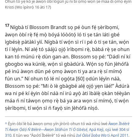
Ohun tó yẹ kó jẹ àwọn òbí lógún jù ni bí ọmọ wọn ṣe máa di ọmọ ẹ̀yìn
Kristi (Wo ìpínrọ̀ 16 àti 17)
17
Nígbà tí Blossom Brandt sọ pé òun fẹ́ ṣèrìbọmi,
àwọn òbí rẹ̀ fẹ́ mọ̀ bóyá lóòótọ́ ló ti ṣe tán láti gbé
ìgbésẹ̀ pàtàkì yìí. Nígbà tí wọ́n sì rí i pé ó ti ṣe tán, wọ́n
tì í lẹ́yìn. Ní alẹ́ tó ṣáájú ọjọ́ ìrìbọmi rẹ̀, bàbá rẹ̀ ṣe ohun
kan tó múnú rẹ̀ dùn gan-an. Blossom sọ pé: “Dádì ní kí
gbogbo wa kúnlẹ̀, wọ́n sì gbàdúrà. Wọ́n sọ fún Jèhófà
pé inú àwọn dùn pé ọmọ àwọn ti ya ara rẹ̀ sí mímọ́
fún un.” Ní ohun tó lé ní ọgọ́ta [60] ọdún lẹ́yìn náà,
Blossom sọ pé: “Mi ò lè gbàgbé alẹ́ ọjọ́ yẹn láé!” Àdúrà
wa ni pé kí ẹ̀yin òbí náà ní irú ayọ̀ àti ìbàlẹ̀ ọkàn téèyàn
máa ń ní táwọn ọmọ rẹ̀ bá ya ara wọn sí mímọ́, tí wọ́n
ṣèrìbọmi, tí wọ́n sì ń fayọ̀ sin Jèhófà nìṣó.
^
Ẹ̀yin òbí lè bá àwọn ọmọ yín jíròrò ohun tó wà nínú ìwé
Àwọn Ìbéèrè
Tí Àwọn Ọ̀dọ́ Ń Béèrè​—Àwọn Ìdáhùn Tí Ó Gbéṣẹ́,
Apá Kejì, ojú ìwé 304 sí
310
. Ẹ tún wo “Àpótí Ìbéèrè” tó wà nínú
Iṣẹ́ Òjíṣẹ́ Ìjọba Wa
ti April 2011,