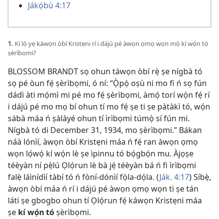
Jákọ́bù 4:17
1.
Kí ló yẹ káwọn òbí Kristẹni rí i dájú pé àwọn ọmọ wọn mọ̀ kí wọ́n tó
ṣèrìbọmi?
BLOSSOM BRANDT sọ ohun táwọn òbí rẹ̀ ṣe nígbà tó
sọ pé òun fẹ́ ṣèrìbọmi, ó ní: “Ọ̀pọ̀ oṣù ni mo fi ń sọ fún
dádì àti mọ́mì mi pé mo fẹ́ ṣèrìbọmi, àmọ́ torí wọ́n fẹ́ rí
i dájú pé mo mọ bí ohun tí mo fẹ́ ṣe ti ṣe pàtàkì tó, wọ́n
sábà máa ń ṣàlàyé ohun tí ìrìbọmi túmọ̀ sí fún mi.
Nígbà tó di December 31, 1934, mo ṣèrìbọmi.” Bákan
náà lónìí, àwọn òbí Kristẹni máa ń fẹ́ ran àwọn ọmọ
wọn lọ́wọ́ kí wọ́n lè ṣe ìpinnu tó bọ́gbọ́n mu. Àjọṣe
téèyàn ní pẹ̀lú Ọlọ́run lè bà jẹ́ téèyàn bá ń fi ìrìbọmi
falẹ̀ láìnídìí tàbí tó ń fòní-dónìí fọ̀la-dọ́la. (
Ják. 4:17
) Síbẹ̀,
àwọn òbí máa ń rí i dájú pé àwọn ọmọ wọn ti ṣe tán
láti ṣe gbogbo ohun tí Ọlọ́run fẹ́ káwọn Kristẹni máa
ṣe
kí wọ́n tó
ṣèrìbọmi.