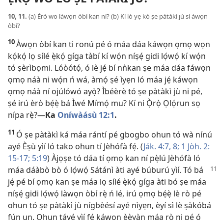
10, 11.
(a) Èrò wo làwọn òbí kan ní? (b) Kí ló yẹ kó ṣe pàtàkì jù sí àwọn
òbí?
10
Àwọn òbí kan ti ronú pé ó máa dáa káwọn ọmọ wọn
kọ́kọ́ lọ sílé ẹ̀kọ́ gíga tàbí kí wọ́n níṣẹ́ gidi lọ́wọ́ kí wọ́n
tó ṣèrìbọmi. Lóòótọ́, ó lè jẹ́ bí nǹkan ṣe máa dáa fáwọn
ọmọ náà ni wọ́n ń wá, àmọ́ ṣé ìyẹn ló máa jẹ́ káwọn
ọmọ náà ní ojúlówó ayọ̀? Ìbéèrè tó ṣe pàtàkì jù ni pé,
ṣé irú èrò bẹ́ẹ̀ bá Ìwé Mímọ́ mu? Kí ni Ọ̀rọ̀ Ọlọ́run sọ
nípa rẹ̀?​—
Ka
Oníwàásù 12:1
.
11
Ó ṣe pàtàkì ká máa rántí pé gbogbo ohun tó wà nínú
ayé Èṣù yìí ló tako ohun tí Jèhófà fẹ́. (
Ják. 4:​7, 8;
1 Jòh. 2:​
15-17;
5:19
) Àjọṣe tó dáa tí ọmọ kan ní pẹ̀lú Jèhófà ló
máa dáàbò bò ó lọ́wọ́ Sátánì àti ayé búburú yìí.
Tó bá
jẹ́ pé bí ọmọ kan ṣe máa lọ sílé ẹ̀kọ́ gíga àti bó ṣe máa
níṣẹ́ gidi lọ́wọ́ làwọn òbí rẹ̀ ń lé, irú ọmọ bẹ́ẹ̀ lè rò pé
ohun tó ṣe pàtàkì jù nígbèésí ayé nìyẹn, èyí sì lè ṣàkóbá
fún un. Ohun táyé yìí fẹ́ káwọn èèyàn máa rò ni pé ó