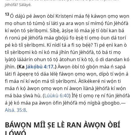
Jèhófà? Ṣàlàyé.
13
Ó dájú pé àwọn òbí Kristẹni máa fẹ́ káwọn ọmọ wọn
mọ ohun tó túmọ̀ sí láti ya ara wọn sí mímọ́ fún Jèhófà
kí wọ́n tó ṣèrìbọmi. Síbẹ̀, àṣìṣe ló máa jẹ́ tí òbí kan bá
ń ronú pé Jèhófà máa gbójú fo ẹ̀ṣẹ̀ tí ọmọ òun dá torí
pé kò tíì ṣèrìbọmi. Kí nìdí tá a fi sọ bẹ́ẹ̀? Ti pé ẹnì kan ò
tíì ṣèrìbọmi kò ní kó má jíhìn fún Jèhófà, tó bá ti mọ
ìyàtọ̀ láàárín ohun tó tọ́ àtohun tí kò tọ́, ó di dandan kó
jíhìn.
(Ka
Jákọ́bù 4:17
.)
Àwọn òbí tó gbọ́n máa ń sapá
láti fi àpẹẹrẹ tó dáa lélẹ̀ fáwọn ọmọ wọn, dípò tí wọ́n á
fi máa ní kí wọ́n má tíì ṣèrìbọmi. Àtikékeré ni wọ́n ti
máa ń kọ́ àwọn ọmọ wọn ní àwọn ìlànà Jèhófà kí wọ́n
má bàa ṣìwà hù. (
Lúùkù 6:40
) Ìfẹ́ tí ọmọ rẹ ní fún Jèhófà
á jẹ́ kó máa pa àwọn òfin Jèhófà mọ́ nígbà gbogbo.​—
Aísá. 35:8
.
BÁWỌN MÍÌ ṢE LÈ RAN ÀWỌN ÒBÍ
LỌ́WỌ́