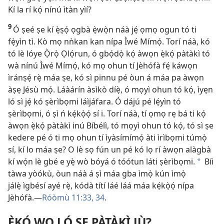
Kí la rí kọ́ nínú ìtàn yìí?
9
Ó ṣeé ṣe kí ẹ̀ṣọ́ ọgbà ẹ̀wọ̀n náà jẹ́ ọmọ ogun tó ti
fẹ̀yìn tì. Kò mọ nǹkan kan nípa Ìwé Mímọ́. Torí náà, kó
tó lè lóye Ọ̀rọ̀ Ọlọ́run, ó gbọ́dọ̀ kọ́ àwọn ẹ̀kọ́ pàtàkì tó
wà nínú Ìwé Mímọ́, kó mọ ohun tí Jèhófà fẹ́ káwọn
ìránṣẹ́ rẹ̀ máa ṣe, kó sì pinnu pé òun á máa pa àwọn
àṣẹ Jésù mọ́. Láàárín àsìkò díẹ̀, ó mọyì ohun tó kọ́, ìyẹn
ló sì jẹ́ kó ṣèrìbọmi láìjáfara. Ó dájú pé lẹ́yìn tó
ṣèrìbọmi, ó ṣì ń kẹ́kọ̀ọ́ sí i. Torí náà, tí ọmọ rẹ bá ti kọ́
àwọn ẹ̀kọ́ pàtàkì inú Bíbélì, tó mọyì ohun tó kọ́, tó sì ṣe
kedere pé ó ti mọ ohun tí ìyàsímímọ́ àti ìrìbọmi túmọ̀
sí, kí lo máa ṣe? O lè sọ fún un pé kó lọ rí àwọn alàgbà
kí wọ́n lè gbé e yẹ̀ wò bóyá ó tóótun láti ṣèrìbọmi.
Bíi
*
tàwa yòókù, òun náà á ṣì máa gba ìmọ̀ kún ìmọ̀
jálẹ̀ ìgbésí ayé rẹ̀, kódà títí láé láá máa kẹ́kọ̀ọ́ nípa
Jèhófà.​—
Róòmù 11:​33, 34
.
Ẹ̀KỌ́ WO LÓ ṢE PÀTÀKÌ JÙ?