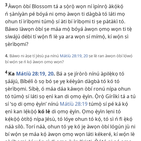
3
Àwọn òbí Blossom tá a sọ̀rọ̀ wọn ní ìpínrọ̀ àkọ́kọ́
ń ṣàníyàn pé bóyá ni ọmọ àwọn ti dàgbà tó láti mọ
ohun tí ìrìbọmi túmọ̀ sí àti bí ìrìbọmi ti ṣe pàtàkì tó.
Báwo làwọn òbí ṣe máa mọ̀ bóyá àwọn ọmọ wọn ti tẹ̀
síwájú débi tí wọ́n fi lè ya ara wọn sí mímọ́, kí wọ́n sì
ṣèrìbọmi?
4.
Báwo ni àṣẹ tí Jésù pa nínú
Mátíù 28:​19, 20
ṣe lè ran àwọn òbí lọ́wọ́
bí wọ́n ṣe ń kọ́ àwọn ọmọ wọn?
4
Ka
Mátíù 28:​19, 20
.
Bá a ṣe jíròrò nínú àpilẹ̀kọ tó
ṣáájú, Bíbélì ò sọ bó ṣe yẹ kéèyàn dàgbà tó kó tó
ṣèrìbọmi. Síbẹ̀, ó máa dáa káwọn òbí ronú nípa ohun
tó túmọ̀ sí láti sọ ẹnì kan di ọmọ ẹ̀yìn. Ọ̀rọ̀ Gíríìkì tá a tú
sí ‘sọ di ọmọ ẹ̀yìn’ nínú
Mátíù 28:19
túmọ̀ sí pé ká kọ́
ẹnì kan lẹ́kọ̀ọ́
kó lè
di ọmọ ẹ̀yìn. Ọmọ ẹ̀yìn lẹni tó
kẹ́kọ̀ọ́ òtítọ́ nípa Jésù, tó lóye ohun tó kọ́, tó sì ń fi ẹ̀kọ́
náà sílò. Torí náà, ohun tó yẹ kó jẹ àwọn òbí lógún jù ni
bí wọ́n ṣe máa kọ́ àwọn ọmọ wọn láti kékeré, kí wọ́n lè