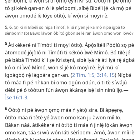
ṣèrìbọmi, kí wọ́n sì di ọmọ ẹ̀yìn Kristi. Òótọ́ ni pé ọmọ
tó ṣì kéré gan-an ò lè ṣèrìbọmi, síbẹ̀ Bíbélì jẹ́ ká mọ̀ pé
àwọn ọmọdé lè lóye òtítọ́, kí wọ́n sì mọyì rẹ̀.
5, 6.
(a) Kí ni Bíbélì sọ nípa Tímótì, kí sì nìyẹn jẹ́ ká mọ̀ nípa ìgbà tó
ṣèrìbọmi? (b) Báwo làwọn òbí tó gbọ́n ṣe lè ran àwọn ọmọ wọn lọ́wọ́?
5
Àtikékeré ni Tímótì ti mọyì òtítọ́. Àpọ́sítélì Pọ́ọ̀lù sọ pé
àtọmọdé jòjòló ni Tímótì ti kẹ́kọ̀ọ́ Ìwé Mímọ́. Bó tilẹ̀ jẹ́
pé bàbá Tímótì kì í ṣe Kristẹni, síbẹ̀ ìyá rẹ̀ àti ìyá rẹ̀ àgbà
kọ́ ọ ní Ìwé Mímọ́, wọ́n sì jẹ́ kó mọyì rẹ̀. Èyí mú kí
ìgbàgbọ́ rẹ̀ lágbára gan-an. (
2 Tím. 1:5;
3:​14, 15
) Nígbà
tó máa fi pé nǹkan bí ọmọ ogún ọdún, ó ti tẹ̀ síwájú
débi pé ó tóótun fún àwọn àkànṣe iṣẹ́ ìsìn nínú ìjọ.​—
Ìṣe 16:​1-3
.
6
Òótọ́ ni pé àwọn ọmọ máa ń yàtọ̀ síra. Bí àpẹẹrẹ,
òtítọ́ máa ń tètè yé àwọn ọmọ kan ju àwọn míì lọ.
Bákan náà, àtikékeré ni òtítọ́ ti máa ń jinlẹ̀ lọ́kàn àwọn
ọmọ kan, táá sì wù wọ́n láti ṣèrìbọmi. Àmọ́, àwọn míì lè