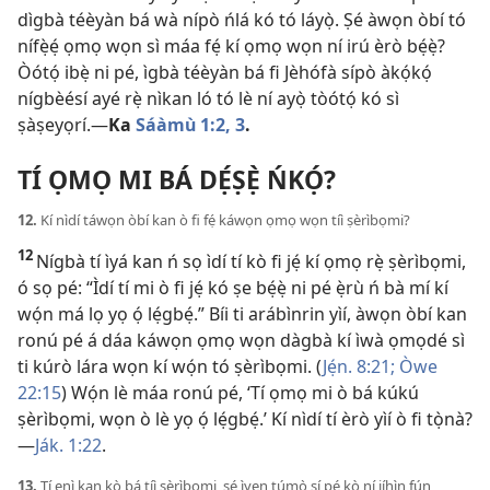
dìgbà téèyàn bá wà nípò ńlá kó tó láyọ̀. Ṣé àwọn òbí tó
nífẹ̀ẹ́ ọmọ wọn sì máa fẹ́ kí ọmọ wọn ní irú èrò bẹ́ẹ̀?
Òótọ́ ibẹ̀ ni pé, ìgbà téèyàn bá fi Jèhófà sípò àkọ́kọ́
nígbèésí ayé rẹ̀ nìkan ló tó lè ní ayọ̀ tòótọ́ kó sì
ṣàṣeyọrí.​—
Ka
Sáàmù 1:​2, 3
.
TÍ ỌMỌ MI BÁ DẸ́ṢẸ̀ ŃKỌ́?
12.
Kí nìdí táwọn òbí kan ò fi fẹ́ káwọn ọmọ wọn tíì ṣèrìbọmi?
12
Nígbà tí ìyá kan ń sọ ìdí tí kò fi jẹ́ kí ọmọ rẹ̀ ṣèrìbọmi,
ó sọ pé: “Ìdí tí mi ò fi jẹ́ kó ṣe bẹ́ẹ̀ ni pé ẹ̀rù ń bà mí kí
wọ́n má lọ yọ ọ́ lẹ́gbẹ́.” Bíi ti arábìnrin yìí, àwọn òbí kan
ronú pé á dáa káwọn ọmọ wọn dàgbà kí ìwà ọmọdé sì
ti kúrò lára wọn kí wọ́n tó ṣèrìbọmi. (
Jẹ́n. 8:21;
Òwe
22:15
) Wọ́n lè máa ronú pé, ‘Tí ọmọ mi ò bá kúkú
ṣèrìbọmi, wọn ò lè yọ ọ́ lẹ́gbẹ́.’ Kí nìdí tí èrò yìí ò fi tọ̀nà?​
—
Ják. 1:22
.
13.
Tí ẹnì kan kò bá tíì ṣèrìbọmi, ṣé ìyẹn túmọ̀ sí pé kò ní jíhìn fún