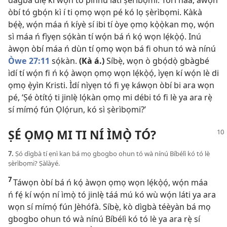
dàgbà díẹ̀ kí wọ́n tó pinnu láti ṣèrìbọmi. Torí náà, àwọn
òbí tó gbọ́n kì í ti ọmọ wọn pé kó lọ ṣèrìbọmi. Kàkà
bẹ́ẹ̀, wọ́n máa ń kíyè sí ibi tí òye ọmọ kọ̀ọ̀kan mọ, wọ́n
sì máa ń fìyẹn sọ́kàn tí wọ́n bá ń kọ́ wọn lẹ́kọ̀ọ́. Inú
àwọn òbí máa ń dùn tí ọmọ wọn bá fi ohun tó wà nínú
Òwe 27:11
sọ́kàn.
(Kà á.)
Síbẹ̀, wọn ò gbọ́dọ̀ gbàgbé
ìdí tí wọ́n fi ń kọ́ àwọn ọmọ wọn lẹ́kọ̀ọ́, ìyẹn kí wọ́n lè di
ọmọ ẹ̀yìn Kristi. Ìdí nìyẹn tó fi yẹ káwọn òbí bi ara wọn
pé, ‘Ṣé òtítọ́ ti jinlẹ̀ lọ́kàn ọmọ mi débi tó fi lè ya ara rẹ̀
sí mímọ́ fún Ọlọ́run, kó sì ṣèrìbọmi?’
ṢÉ ỌMỌ MI TI NÍ ÌMỌ̀ TÓ?
7.
Ṣó dìgbà tí ẹnì kan bá mọ gbogbo ohun tó wà nínú Bíbélì kó tó lè
ṣèrìbọmi? Ṣàlàyé.
7
Táwọn òbí bá ń kọ́ àwọn ọmọ wọn lẹ́kọ̀ọ́, wọ́n máa
ń fẹ́ kí wọ́n ní ìmọ̀ tó jinlẹ̀ táá mú kó wù wọ́n láti ya ara
wọn sí mímọ́ fún Jèhófà. Síbẹ̀, kò dìgbà téèyàn bá mọ
gbogbo ohun tó wà nínú Bíbélì kó tó lè ya ara rẹ̀ sí