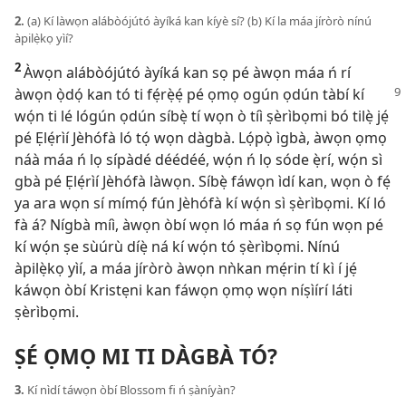
2.
(a) Kí làwọn alábòójútó àyíká kan kíyè sí? (b) Kí la máa jíròrò nínú
àpilẹ̀kọ yìí?
2
Àwọn alábòójútó àyíká kan sọ pé àwọn máa ń rí
àwọn
ọ̀dọ́ kan tó ti fẹ́rẹ̀ẹ́ pé ọmọ ogún ọdún tàbí kí
wọ́n ti lé lógún ọdún síbẹ̀ tí wọn ò tíì ṣèrìbọmi bó tilẹ̀ jẹ́
pé Ẹlẹ́rìí Jèhófà ló tọ́ wọn dàgbà. Lọ́pọ̀ ìgbà, àwọn ọmọ
náà máa ń lọ sípàdé déédéé, wọ́n ń lọ sóde ẹ̀rí, wọ́n sì
gbà pé Ẹlẹ́rìí Jèhófà làwọn. Síbẹ̀ fáwọn ìdí kan, wọn ò fẹ́
ya ara wọn sí mímọ́ fún Jèhófà kí wọ́n sì ṣèrìbọmi. Kí ló
fà á? Nígbà míì, àwọn òbí wọn ló máa ń sọ fún wọn pé
kí wọ́n ṣe sùúrù díẹ̀ ná kí wọ́n tó ṣèrìbọmi. Nínú
àpilẹ̀kọ yìí, a máa jíròrò àwọn nǹkan mẹ́rin tí kì í jẹ́
káwọn òbí Kristẹni kan fáwọn ọmọ wọn níṣìírí láti
ṣèrìbọmi.
ṢÉ ỌMỌ MI TI DÀGBÀ TÓ?
3.
Kí nìdí táwọn òbí Blossom fi ń ṣàníyàn?