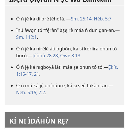
Ó ń jẹ́ ká di ọ̀rẹ́ Jèhófà. ​—
Sm. 25:14;
Héb. 5:7
.
Inú àwọn tó “fẹ́ràn” àṣẹ rẹ̀ máa ń dùn gan-an.​—
Sm. 112:1
.
Ó ń jẹ́ ká nírẹ̀lẹ̀ àti ọgbọ́n, ká sì kórìíra ohun tó
burú.​—
Jóòbù 28:28;
Òwe 8:13
.
Ó ń jẹ́ ká nígboyà láti máa ṣe ohun tó tọ́.​—
Ẹ́kís.
1:15-17,
21
.
Ó ń mú ká jẹ́ onínúure, ká sì ṣeé fọkàn tán.​—
Neh. 5:15;
7:2
.
KÍ NI ÌDÁHÙN RẸ?