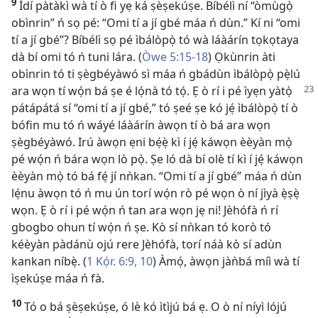
9
Ìdí pàtàkì wà tí ò fi yẹ ká ṣèṣekúṣe. Bíbélì ní “òmùgọ̀
obìnrin” ń sọ pé: “Omi tí a jí gbé máa ń dùn.” Kí ni “omi
tí a jí gbé”? Bíbélì sọ pé ìbálòpọ̀ tó wà láàárín tọkọtaya
dà bí omi tó ń tuni lára. (
Òwe 5:15-18
) Ọkùnrin àti
obìnrin tó ti ṣègbéyàwó sì máa ń gbádùn ìbálòpọ̀ pẹ̀lú
ara
wọn tí wọ́n bá ṣe é lọ́nà tó tọ́. Ẹ ò rí i pé ìyẹn yàtọ̀
pátápátá sí “omi tí a jí gbé,” tó ṣeé ṣe kó jẹ́ ìbálòpọ̀ tí ò
bófin mu tó ń wáyé láàárín àwọn tí ò bá ara wọn
ṣègbéyàwó. Irú àwọn ẹni bẹ́ẹ̀ kì í jẹ́ káwọn èèyàn mọ̀
pé wọ́n ń bára wọn lò pọ̀. Ṣe ló dà bí olè tí kì í jẹ́ káwọn
èèyàn mọ̀ tó bá fẹ́ jí nǹkan. “Omi tí a jí gbé” máa ń dùn
lẹ́nu àwọn tó ń mu ún torí wọ́n rò pé wọn ò ní jìyà ẹ̀ṣẹ̀
wọn. Ẹ ò rí i pé wọ́n ń tan ara wọn jẹ ni! Jèhófà ń rí
gbogbo ohun tí wọ́n ń ṣe. Kò sí nǹkan tó korò tó
kéèyàn pàdánù ojú rere Jèhófà, torí náà kò sí adùn
kankan níbẹ̀. (
1 Kọ́r. 6:9, 10
) Àmọ́, àwọn jàǹbá míì wà tí
ìṣekúṣe máa ń fà.
10
Tó o bá ṣèṣekúṣe, ó lè kó ìtìjú bá ẹ. O ò ní níyì lójú