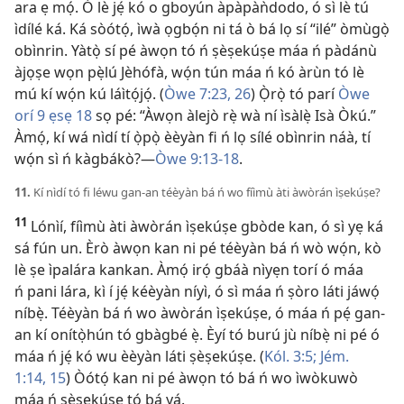
ara ẹ mọ́. Ó lè jẹ́ kó o gboyún àpàpàǹdodo, ó sì lè tú
ìdílé ká. Ká sòótọ́, ìwà ọgbọ́n ni tá ò bá lọ sí “ilé” òmùgọ̀
obìnrin. Yàtọ̀ sí pé àwọn tó ń ṣèṣekúṣe máa ń pàdánù
àjọṣe wọn pẹ̀lú Jèhófà, wọ́n tún máa ń kó àrùn tó lè
mú kí wọ́n kú láìtọ́jọ́. (
Òwe 7:23,
26
) Ọ̀rọ̀ tó parí
Òwe
orí 9 ẹsẹ 18
sọ pé: “Àwọn àlejò rẹ̀ wà ní ìsàlẹ̀ Isà Òkú.”
Àmọ́, kí wá nìdí tí ọ̀pọ̀ èèyàn fi ń lọ sílé obìnrin náà, tí
wọ́n sì ń kàgbákò?​—
Òwe 9:13-18
.
11.
Kí nìdí tó fi léwu gan-an téèyàn bá ń wo fíìmù àti àwòrán ìṣekúṣe?
11
Lónìí, fíìmù àti àwòrán ìṣekúṣe gbòde kan, ó sì yẹ ká
sá fún un. Èrò àwọn kan ni pé téèyàn bá ń wò wọ́n, kò
lè ṣe ìpalára kankan. Àmọ́ irọ́ gbáà nìyẹn torí ó máa
ń pani lára, kì í jẹ́ kéèyàn níyì, ó sì máa ń ṣòro láti jáwọ́
níbẹ̀. Téèyàn bá ń wo àwòrán ìṣekúṣe, ó máa ń pẹ́ gan-
an kí onítọ̀hún tó gbàgbé ẹ̀. Èyí tó burú jù níbẹ̀ ni pé ó
máa ń jẹ́ kó wu èèyàn láti ṣèṣekúṣe. (
Kól. 3:5;
Jém.
1:14, 15
) Òótọ́ kan ni pé àwọn tó bá ń wo ìwòkuwò
máa ń ṣèṣekúṣe tó bá yá.