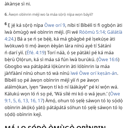
àkànṣe sì ni.
6.
Àwọn obìnrin méjì wo la máa sọ̀rọ̀ nípa wọn báyìí?
6
Ẹ jẹ́ ká sọ̀rọ̀ nípa
Òwe orí 9
, níbi tí Bíbélì ti fi ọgbọ́n àti
ìwà òmùgọ̀ wé obìnrin méjì. (Fi wé
Róòmù 5:14;
Gálátíà
4:24
.) Bá a ṣe ń ṣe bẹ́ẹ̀, ká má gbàgbé pé ìṣekúṣe àti
ìwòkuwò ti mọ́ àwọn èèyàn lára nínú ayé tí Sátánì
ń darí yìí. (
Éfé. 4:19
) Torí náà, ó ṣe pàtàkì pé ká máa
bẹ̀rù Ọlọ́run, ká sì máa sá fún ìwà burúkú. (
Òwe 16:6
)
Gbogbo wa pátápátá lọ́kùnrin àti lóbìnrin la máa
jàǹfààní nínú ohun tó wà nínú
ìwé Òwe orí kẹsàn-án
.
Bíbélì sọ pé àwọn obìnrin méjì yìí ń pe àwọn
aláìmọ̀kan, ìyẹn “àwọn tí kò ní làákàyè” pé kí wọ́n wá.
Kálukú wọn ló ń sọ pé, ‘Wá sílé mi kó o wá jẹun.’ (
Òwe
9:1,
5, 6,
13,
16, 17
) Àmọ́, ohun tó ṣẹlẹ̀ sáwọn tó lọ sọ́dọ̀
obìnrin àkọ́kọ́ yàtọ̀ pátápátá sóhun tó ṣẹlẹ̀ sáwọn tó lọ
sọ́dọ̀ obìnrin kejì.