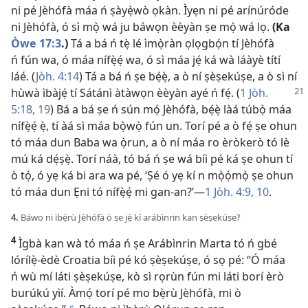
ni pé Jèhófà máa ń ṣàyẹ̀wò ọkàn. Ìyẹn ni pé arínúróde
ni Jèhófà, ó sì mọ̀ wá ju báwọn èèyàn ṣe mọ̀ wá lọ.
(Ka
Òwe 17:3
.)
Tá a bá ń tẹ̀ lé ìmọ̀ràn ọlọgbọ́n tí Jèhófà
ń fún wa, ó máa nífẹ̀ẹ́ wa, ó sì máa jẹ́ ká wà láàyè títí
láé. (
Jòh. 4:14
) Tá a bá ń ṣe bẹ́ẹ̀, a ò ní ṣèṣekúṣe, a ò sì ní
hùwà ìbàjẹ́ tí Sátánì
àtàwọn èèyàn ayé ń fẹ́. (
1 Jòh.
5:18, 19
) Bá a bá ṣe ń sún mọ́ Jèhófà, bẹ́ẹ̀ làá túbọ̀ máa
nífẹ̀ẹ́ ẹ̀, tí àá sì máa bọ̀wọ̀ fún un. Torí pé a ò fẹ́ ṣe ohun
tó máa dun Baba wa ọ̀run, a ò ní máa ro èròkerò tó lè
mú ká dẹ́ṣẹ̀. Torí náà, tó bá ń ṣe wá bíi pé ká ṣe ohun tí
ò tọ́, ó yẹ ká bi ara wa pé, ‘Ṣé ó yẹ kí n mọ̀ọ́mọ̀ ṣe ohun
tó máa dun Ẹni tó nífẹ̀ẹ́ mi gan-an?’​—
1 Jòh. 4:9, 10
.
4.
Báwo ni ìbẹ̀rù Jèhófà ò ṣe jẹ́ kí arábìnrin kan ṣèṣekúṣe?
4
Ìgbà kan wà tó máa ń ṣe Arábìnrin Marta tó ń gbé
lórílẹ̀-èdè Croatia bíi pé kó ṣèṣekúṣe, ó sọ pé: “Ó máa
ń wù mí láti ṣèṣekúṣe, kò sì rọrùn fún mi láti borí èrò
burúkú yìí. Àmọ́ torí pé mo bẹ̀rù Jèhófà, mi ò