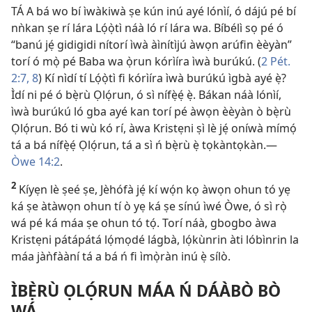
TÁ A bá wo bí ìwàkiwà ṣe kún inú ayé lónìí, ó dájú pé bí
nǹkan ṣe rí lára Lọ́ọ̀tì náà ló rí lára wa. Bíbélì sọ pé ó
“banú jẹ́ gidigidi nítorí ìwà àìnítìjú àwọn arúfin èèyàn”
torí ó mọ̀ pé Baba wa ọ̀run kórìíra ìwà burúkú. (
2 Pét.
2:7, 8
) Kí nìdí tí Lọ́ọ̀tì fi kórìíra ìwà burúkú ìgbà ayé ẹ̀?
Ìdí ni pé ó bẹ̀rù Ọlọ́run, ó sì nífẹ̀ẹ́ ẹ̀. Bákan náà lónìí,
ìwà burúkú ló gba ayé kan torí pé àwọn èèyàn ò bẹ̀rù
Ọlọ́run. Bó ti wù kó rí, àwa Kristẹni ṣì lè jẹ́ oníwà mímọ́
tá a bá nífẹ̀ẹ́ Ọlọ́run, tá a sì ń bẹ̀rù ẹ̀ tọkàntọkàn.​—
Òwe 14:2
.
2
Kíyẹn lè ṣeé ṣe, Jèhófà jẹ́ kí wọ́n kọ àwọn ohun tó yẹ
ká ṣe àtàwọn ohun tí ò yẹ ká ṣe sínú ìwé Òwe, ó sì rọ̀
wá pé ká máa ṣe ohun tó tọ́. Torí náà, gbogbo àwa
Kristẹni pátápátá lọ́mọdé lágbà, lọ́kùnrin àti lóbìnrin la
máa jàǹfààní tá a bá ń fi ìmọ̀ràn inú ẹ̀ sílò.
ÌBẸ̀RÙ ỌLỌ́RUN MÁA Ń DÁÀBÒ BÒ
WÁ