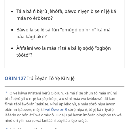
Tá a bá ń bẹ̀rù Jèhófà, báwo nìyẹn ò ṣe ní jẹ́ ká
máa ro èròkerò?
Báwo la ṣe lè sá fún “òmùgọ̀ obìnrin” ká má
bàa kàgbákò?
Àǹfààní wo la máa rí tá a bá lọ sọ́dọ̀ “ọgbọ́n
tòótọ́”?
ORIN 127
Irú Èèyàn Tó Yẹ Kí N Jẹ́
Ó yẹ káwa Kristẹni bẹ̀rù Ọlọ́run, ká má sì ṣe ohun tó máa múnú
a
bí i. Ìbẹ̀rù yìí ò ní jẹ́ ká ṣèṣekúṣe, a ò sì ní máa wo ìwòkuwò títí kan
fíìmù tàbí àwòrán ìṣekúṣe. Nínú àpilẹ̀kọ yìí, a máa sọ̀rọ̀ nípa àwọn
obìnrin ìṣàpẹẹrẹ méjì tí
ìwé Òwe orí 9
sọ̀rọ̀ nípa ẹ̀, tó jẹ́ ká rí ìyàtọ̀
láàárín ọgbọ́n àti ìwà òmùgọ̀. Ó dájú pé àwọn ìmọ̀ràn ọlọgbọ́n tó wà
nínú orí yìí máa ṣe wá láǹfààní báyìí àti lọ́jọ́ iwájú.