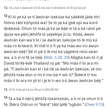
12.
Tá a bá rí àwòrán tó lè mú ká ro èròkerò, kí ló yẹ ká ṣe?
12
Kí ló yẹ ká ṣe tí àwòrán ìṣekúṣe bá ṣàdédé jáde lórí
fóònù tàbí kọ̀ǹpútà wa? Ṣe ló yẹ ká gbé ojú wa kúrò
lẹ́sẹ̀kẹsẹ̀. Ohun tó máa jẹ́ ká ṣe bẹ́ẹ̀ ni tá a bá rántí pé
àjọṣe wa pẹ̀lú Jèhófà ló ṣeyebíye jù lọ. Kódà, àwọn
àwòrán kan wà tí kì í ṣe àwòrán ìṣekúṣe tó lè mú ká
máa ro èròkerò. Kí nìdí tí ò fi yẹ ká máa wo irú àwọn
àwòrán bẹ́ẹ̀? Ìdí ni pé ó lè mú ká ṣàgbèrè nínú ọkàn
wa, a ò sì ní fẹ́ ṣe bẹ́ẹ̀. (
Mát. 5:28, 29
) Alàgbà kan tó ń jẹ́
David lórílẹ̀-èdè Thailand sọ pé: “Mo máa ń bi ara mi
pé, ‘Tí àwòrán kan kì í bá tiẹ̀ ṣe àwòrán ìṣekúṣe, ṣé inú
Jèhófà máa dùn sí mi tí mo bá ń wò ó?’ Ìbéèrè tí mo
máa ń bi ara mi yìí kì í jẹ́ kí n wo irú àwọn àwòrán bẹ́ẹ̀.”
13.
Kí ló máa jẹ́ ká ṣe ohun tí Jèhófà fẹ́?
13
Tá a bá ń bẹ̀rù Jèhófà tọkàntọkàn, a ò ní ṣe ohun tí ò
fẹ́. Ìbẹ̀rù Ọlọ́run ni “ìbẹ̀rẹ̀” tàbí ìpìlẹ̀ “ọgbọ́n.” (
Òwe 9:10
)