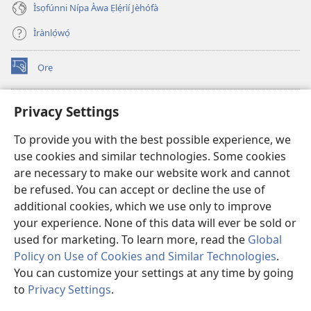
Ìsọfúnni Nípa Àwa Ẹlẹ́rìí Jèhófà
Ìrànlọ́wọ́
Ọrẹ
(opens
new
window)
ÀKÁ ÌWÉ ORÍ ÍŃTÁNẸ́Ẹ̀TÌ TI Watchtower™
Privacy Settings
(opens
new
®
JW Hub
To provide you with the best possible experience, we
window)
(opens
use cookies and similar technologies. Some cookies
new
®
JW Library
window)
are necessary to make our website work and cannot
be refused. You can accept or decline the use of
®
Watchtower Library
additional cookies, which we use only to improve
your experience. None of this data will ever be sold or
used for marketing. To learn more, read the
Global
Policy on Use of Cookies and Similar Technologies
.
Copyright
© 2026 Watch Tower Bible and Tract Society of Pennsylvania.
You can customize your settings at any time by going
ÀDÉHÙN LÍLO ÌKÀNNÌ
|
ÒFIN PÍPA ÌSỌFÚNNI MỌ́
|
PRIVACY
to
Privacy Settings
.
Fi
SETTINGS