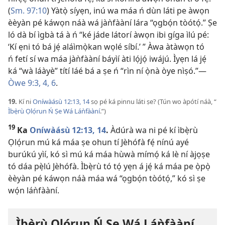
(
Sm. 97:10
) Yàtọ̀ síyẹn, inú wa máa ń dùn láti pe àwọn
èèyàn pé káwọn náà wá jàǹfààní lára “ọgbọ́n tòótọ́.” Ṣe
ló dà bí ìgbà tá à ń “ké jáde látorí àwọn ibi gíga ìlú pé:
‘Kí ẹni tó bá jẹ́ aláìmọ̀kan wọlé síbí.’ ” Àwa àtàwọn tó
ń fetí sí wa máa jàǹfààní báyìí àti lọ́jọ́ iwájú. Ìyẹn lá jẹ́
ká “wà láàyè” títí láé bá a ṣe ń “rìn ní ọ̀nà òye nìṣó.”​—
Òwe 9:3, 4,
6
.
19.
Kí ni
Oníwàásù 12:13, 14
sọ pé ká pinnu láti ṣe? (Tún wo àpótí náà, “
Ìbẹ̀rù Ọlọ́run Ń Ṣe Wá Láǹfààní
.”)
19
Ka
Oníwàásù 12:13, 14
.
Àdúrà wa ni pé kí ìbẹ̀rù
Ọlọ́run mú ká máa ṣe ohun tí Jèhófà fẹ́ nínú ayé
burúkú yìí, kó sì mú ká máa hùwà mímọ́ ká lè ní àjọṣe
tó dáa pẹ̀lú Jèhófà. Ìbẹ̀rù tó tọ́ yẹn á jẹ́ ká máa pe ọ̀pọ̀
èèyàn pé káwọn náà máa wá “ọgbọ́n tòótọ́,” kó sì ṣe
wọ́n láǹfààní.
Ìbẹ̀rù Ọlọ́run Ń Ṣe Wá Láǹfààní