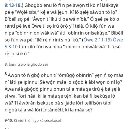
9:13-18
.)
Gbogbo ẹnu ló fi ń pe àwọn tí kò ní làákàyè
pé ẹ “Wọlé síbí,” kẹ́ ẹ wá jẹun. Kí ló ṣẹlẹ̀ sáwọn tó lọ?
Bíbélì sọ pé: “Àwọn tí ikú ti pa wà níbẹ̀.” Ó ṣeé ṣe kó o
rántí pé ìwé Òwe ti sọ irú ọ̀rọ̀ yìí tẹ́lẹ̀. Ó kìlọ̀ fún wa
nípa “obìnrin oníwàkiwà” àti “obìnrin oníṣekúṣe.” Bíbélì
sọ fún wa pé: “Ilé rẹ̀ ń rini sínú ikú.” (
Òwe 2:11-19
)
Òwe
5:3-10
tún kìlọ̀ fún wa nípa “obìnrin oníwàkiwà” tí “ẹsẹ̀
rẹ̀ lọ sí ikú.”
8.
Ìpinnu wo la gbọ́dọ̀ ṣe?
8
Àwọn tó ń gbọ́ ohun tí “òmùgọ̀ obìnrin” yẹn ń sọ máa
ní láti ṣe ìpinnu: Ṣé wọ́n máa lọ sọ́dọ̀ ẹ̀ àbí wọn ò ní lọ?
Àwa náà gbọ́dọ̀ pinnu ohun tá a máa ṣe tírú ẹ̀ bá ṣẹlẹ̀
sí wa. Torí náà, kí la máa ṣe tẹ́nì kan bá fi ìṣekúṣe lọ̀
wá? Tí àwòrán ìṣekúṣe bá sì jáde lórí tẹlifíṣọ̀n tàbí
nígbà tá a wà lórí Íńtánẹ́ẹ̀tì, kí la máa ṣe?
9-10.
Kí nìdí tí ò fi yẹ ká ṣèṣekúṣe?