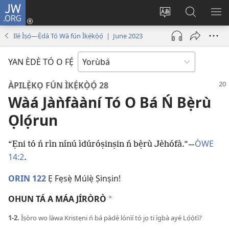
JW.ORG
Wọlé
(opens
Yí
Wa
GB
new
èdè
JW.ORG
YÍ
Ilé Ìṣọ́—Ẹ̀dà Tó Wà fún Ìkẹ́kọ̀ọ́ | June 2023
window)
ìkànnì
JÁ
pa
YAN ÈDÈ TÓ O FẸ́
dà
ÀPILẸ̀KỌ FÚN ÌKẸ́KỌ̀Ọ́ 28
Wàá Jàǹfààní Tó O Bá Ń Bẹ̀rù
Ọlọ́run
ÒWE
“Ẹni tó ń rìn nínú ìdúróṣinṣin ń bẹ̀rù Jèhófà.”​—
14:2
.
ORIN 122
Ẹ Fẹsẹ̀ Múlẹ̀ Ṣinṣin!
OHUN TÁ A MÁA JÍRÒRÒ
a
1-2.
Ìṣòro wo làwa Kristẹni ń bá pàdé lónìí tó jọ ti ìgbà ayé Lọ́ọ̀tì?