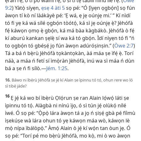
ẹran rẹ̀, ó ti po wáìnì rẹ̀, ó sì ti tẹ́ tábìlì nínú ilé rẹ̀. (
Òwe
9:2
) Yàtọ̀ síyẹn,
ẹsẹ 4 àti 5
sọ pé: “Ó [ìyẹn ọgbọ́n] sọ fún
àwọn tí kò ní làákàyè pé: ‘Ẹ wá, ẹ jẹ oúnjẹ mi.’ ” Kí nìdí
tó fi yẹ ká wá sílé ọgbọ́n tòótọ́, ká sì jẹ oúnjẹ ẹ̀? Jèhófà
fẹ́ káwọn ọmọ ẹ̀ gbọ́n, ká má bàa kàgbákò. Jèhófà ò fẹ́
kí aburú kankan ṣẹlẹ̀ sí wa ká tó gbọ́n. Ìdí nìyẹn tó fi “ń
to ọgbọ́n tó gbéṣẹ́ jọ fún àwọn adúróṣinṣin.” (
Òwe 2:7
)
Tá a bá ń bẹ̀rù Jèhófà tọkàntọkàn, àá máa ṣe ìfẹ́ ẹ̀. Torí
náà, a máa ń fetí sí ìmọ̀ràn Jèhófà, inú wa sì máa ń dùn
bá a ṣe ń fi sílò.​—
Jém. 1:25
.
16.
Báwo ni ìbẹ̀rù Jèhófà ṣe jẹ́ kí Alain ṣe ìpinnu tó tọ́, ohun rere wo ló
sì tibẹ̀ jáde?
16
Ẹ jẹ́ ká wo bí ìbẹ̀rù Ọlọ́run ṣe ran Alain lọ́wọ́ láti ṣe
ìpinnu tó tọ́. Alàgbà ni nínú ìjọ, ó sì tún jẹ́ olùkọ́ nílé
ìwé. Ó sọ pé: “Ọ̀pọ̀ lára àwọn tá a jọ ń ṣiṣẹ́ gbà pé fíìmù
ìṣekúṣe wà lára ohun tó yẹ káwọn máa wò, káwọn lè
mọ̀ nípa ìbálòpọ̀.” Àmọ́ Alain ò jẹ́ kí wọ́n tan òun jẹ. Ó
sọ pé: “Torí pé mo bẹ̀rù Jèhófà, mo kọ̀, mi ò wo àwọn