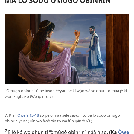
MÁ LỌ SỌ́DỌ̀ ÒMÙGỌ̀ OBÌNRIN
“Òmùgọ̀ obìnrin” ń pe àwọn èèyàn pé kí wọ́n wá ṣe ohun tó máa jẹ́ kí
wọ́n kàgbákò (Wo ìpínrọ̀ 7)
7.
Kí ni
Òwe 9:13-18
sọ pé ó máa ṣẹlẹ̀ sáwọn tó bá lọ sọ́dọ̀ òmùgọ̀
obìnrin yẹn? (Tún wo àwòrán tó wà fún ìpínrọ̀ yìí.)
7
Ẹ jẹ́ ká wo ohun tí “òmùgọ̀ obìnrin” náà ń sọ.
(Ka
Òwe