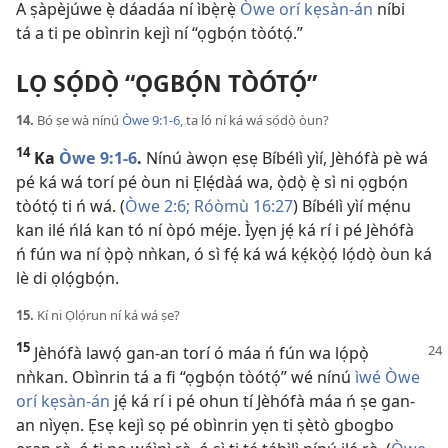
A ṣàpèjúwe ẹ̀ dáadáa ní ìbẹ̀rẹ̀
Òwe orí kẹsàn-án
níbi
tá a ti pe obìnrin kejì ní “ọgbọ́n tòótọ́.”
LỌ SỌ́DỌ̀ “ỌGBỌ́N TÒÓTỌ́”
14.
Bó ṣe wà nínú
Òwe 9:1-6
, ta ló ní ká wá sọ́dọ̀ òun?
14
Ka
Òwe 9:1-6
.
Nínú àwọn ẹsẹ Bíbélì yìí, Jèhófà pè wá
pé ká wá torí pé òun ni Ẹlẹ́dàá wa, ọ̀dọ̀ ẹ̀ sì ni ọgbọ́n
tòótọ́ ti ń wá. (
Òwe 2:6;
Róòmù 16:27
) Bíbélì yìí mẹ́nu
kan ilé ńlá kan tó ní òpó méje. Ìyẹn jẹ́ ká rí i pé Jèhófà
ń fún wa ní ọ̀pọ̀ nǹkan, ó sì fẹ́ ká wá kẹ́kọ̀ọ́ lọ́dọ̀ òun ká
lè di ọlọ́gbọ́n.
15.
Kí ni Ọlọ́run ní ká wá ṣe?
15
Jèhófà lawọ́ gan-an torí ó máa ń fún wa lọ́pọ̀
nǹkan. Obìnrin tá a fi “ọgbọ́n tòótọ́” wé nínú
ìwé Òwe
orí kẹsàn-án
jẹ́ ká rí i pé ohun tí Jèhófà máa ń ṣe gan-
an nìyẹn. Ẹsẹ kejì sọ pé obìnrin yẹn ti ṣètò gbogbo