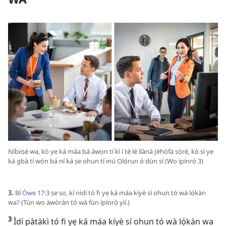
Níbiiṣẹ́ wa, kò yẹ ká máa bá àwọn tí kì í tẹ̀ lé ìlànà Jèhófà ṣọ̀rẹ́, kò sì yẹ
ká gbà tí wọ́n bá ní ká ṣe ohun tí inú Ọlọ́run ò dùn sí (Wo ìpínrọ̀ 3)
3.
Bí
Òwe 17:3
ṣe sọ, kí nìdí tó fi yẹ ká máa kíyè sí ohun tó wà lọ́kàn
wa? (Tún wo àwòrán tó wà fún ìpínrọ̀ yìí.)
3
Ìdí pàtàkì tó fi yẹ ká máa kíyè sí ohun tó wà lọ́kàn wa