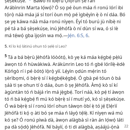
ṣèṣekúṣe.”
Báwo ni ìbẹ̀rù Ọlọ́run ṣe ran
b
Arábìnrin Marta lọ́wọ́? Ó sọ pé òun máa ń ronú lórí ibi
tọ́rọ̀ náà máa já sí torí òun mọ̀ pé ìgbẹ̀yìn ẹ̀ ò ní dáa. Bó
ṣe yẹ káwa náà máa ronú nìyẹn. Èyí tó burú jù níbẹ̀ ni
pé tá a bá ṣèṣekúṣe, inú Jèhófà ò ní dùn sí wa, ó sì lè
má tẹ́wọ́ gba ìjọsìn wa mọ́.​—
Jẹ́n. 6:5, 6
.
5.
Kí lo kọ́ látinú ohun tó ṣẹlẹ̀ sí Leo?
5
Tá a bá bẹ̀rù Jèhófà lóòótọ́, kò yẹ ká máa kẹ́gbẹ́ pẹ̀lú
àwọn tó ń hùwàkiwà. Arákùnrin Leo tó ń gbé lórílẹ̀-èdè
Kóńgò rí i pé òótọ́ lọ̀rọ̀ yìí. Lẹ́yìn ọdún mẹ́rin tó
ṣèrìbọmi, ó bẹ̀rẹ̀ sí í kẹ́gbẹ́kẹ́gbẹ́. Ó gbà pé tóun ò bá
ṣáà ti ṣe ohun tí ò dáa, òun ò ṣẹ Jèhófà. Àmọ́ kò sí kí
àgùntàn tó ń bájá rìn má jẹ̀gbẹ́. Torí náà, kò pẹ́ tí àwọn
tó ń bá kẹ́gbẹ́ fi mú kó bẹ̀rẹ̀ sí í mutí yó, kó sì ṣèṣekúṣe.
Ó wá bẹ̀rẹ̀ sí í ronú lórí ohun táwọn òbí ẹ̀ tó jẹ́ Ẹlẹ́rìí
Jèhófà ti kọ́ ọ àti bó ṣe máa ń láyọ̀ tẹ́lẹ̀. Kí nìyẹn wá mú
kó ṣe? Ó ronú pìwà dà, àwọn alàgbà sì ràn án lọ́wọ́ láti
pa dà
sọ́dọ̀ Jèhófà. Ní báyìí, ó ti di alàgbà, aṣáájú-ọ̀nà