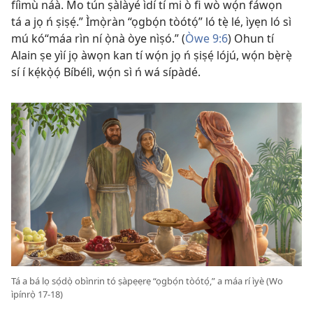
fíìmù náà. Mo tún ṣàlàyé ìdí tí mi ò fi wò wọ́n fáwọn
tá a jọ ń ṣiṣẹ́.” Ìmọ̀ràn “ọgbọ́n tòótọ́” ló tẹ̀ lé, ìyẹn ló sì
mú kó“máa rìn ní ọ̀nà òye nìṣó.” (
Òwe 9:6
) Ohun tí
Alain ṣe yìí jọ àwọn kan tí wọ́n jọ ń ṣiṣẹ́ lójú, wọ́n bẹ̀rẹ̀
sí í kẹ́kọ̀ọ́ Bíbélì, wọ́n sì ń wá sípàdé.
Tá a bá lọ sọ́dọ̀ obìnrin tó ṣàpẹẹrẹ “ọgbọ́n tòótọ́,” a máa rí ìyè (Wo
ìpínrọ̀ 17-18)