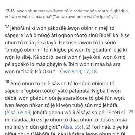
17-18.
Àwọn ohun rere wo làwọn tó lọ sọ́dọ̀ “ọgbọ́n tòótọ́” ń gbádùn,
èrè wo ni wọ́n sì máa gbà? (Tún wo àwòrán tó wà fún ìpínrọ̀ yìí.)
17
Jèhófà ní kí wọ́n ṣàkọsílẹ̀ àwọn obìnrin méjì tó
ṣàpẹẹrẹ ìwà òmùgọ̀ àti ọgbọ́n tòótọ́ sínú Bíbélì ká lè ṣe
ohun tó máa jẹ́ ká láyọ̀. Ìṣekúṣe táwọn tó lọ sọ́dọ̀
“òmùgọ̀ obìnrin” tó ń kígbe pè wọ́n fẹ́ ‘gbádùn’ ló jẹ́ kí
wọ́n lọ síbẹ̀. Ká sòótọ́, ṣe ni wọ́n ń jayé òní, wọn ò mọ̀
pé àgbákò ló máa gbẹ̀yìn ẹ̀. Ibi tí wọ́n ti máa bá ara
wọn ni “ìsàlẹ̀ Isà Òkú.”​—
Òwe 9:13,
17, 18
.
18
Àmọ́ ohun tó ṣẹlẹ̀ sáwọn tó lọ sọ́dọ̀ obìnrin tó
ṣàpẹẹrẹ “ọgbọ́n tòótọ́” yàtọ̀ pátápátá! Nígbà tí wọ́n
débẹ̀, wọ́n gbádùn oúnjẹ aṣaralóore tó gbé fún wọn,
ìyẹn àwọn nǹkan tó jẹ́ kí wọ́n túbọ̀ sún mọ́ Jèhófà.
(
Àìsá. 65:13
) Jèhófà gbẹnu
wòlíì Àìsáyà sọ pé: “Ẹ tẹ́tí sí
mi dáadáa, kí ẹ sì jẹ ohun tó dáa, ohun tó dọ́ṣọ̀ sì máa
mú inú yín dùn gidigidi.” (
Àìsá. 55:1, 2
) Torí náà, ó yẹ ká
nífẹ̀ẹ́ ohun tí Jèhófà fẹ́, ká sì kórìíra àwọn ohun tí ò fẹ́.