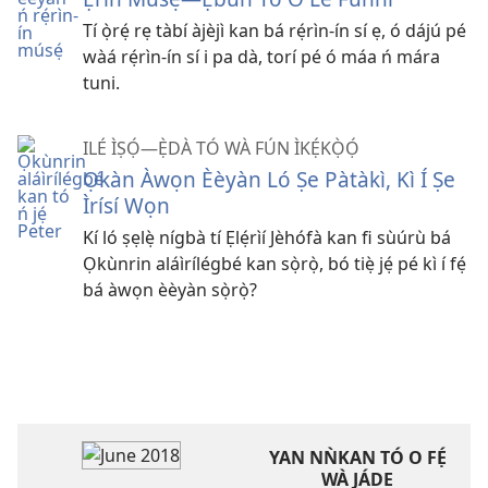
Tí ọ̀rẹ́ rẹ tàbí àjèjì kan bá rẹ́rìn-ín sí ẹ, ó dájú pé
wàá rẹ́rìn-ín sí i pa dà, torí pé ó máa ń mára
tuni.
ILÉ ÌṢỌ́—Ẹ̀DÀ TÓ WÀ FÚN ÌKẸ́KỌ̀Ọ́
Ọkàn Àwọn Èèyàn Ló Ṣe Pàtàkì, Kì Í Ṣe
Ìrísí Wọn
Kí ló ṣẹlẹ̀ nígbà tí Ẹlẹ́rìí Jèhófà kan fi sùúrù bá
Ọkùnrin aláìrílégbé kan sọ̀rọ̀, bó tiẹ̀ jẹ́ pé kì í fẹ́
bá àwọn èèyàn sọ̀rọ̀?
YAN NǸKAN TÓ O FẸ́
WÀ JÁDE