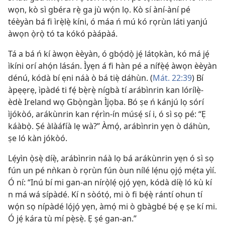
wọn, kò sì gbéra rẹ̀ ga jù wọ́n lọ. Kò sí àní-àní pé
téèyàn bá fi ìrẹ̀lẹ̀ kíni, ó máa ń mú kó rọrùn láti yanjú
àwọn ọ̀rọ̀ tó ta kókó pàápàá.
Tá a bá ń kí àwọn èèyàn, ó gbọ́dọ̀ jẹ́ látọkàn, kó má jẹ́
ìkíni orí ahọ́n lásán. Ìyẹn á fi hàn pé a nífẹ̀ẹ́ àwọn èèyàn
dénú, kódà bí ẹni náà ò bá tiẹ̀ dáhùn. (
Mát. 22:39
) Bí
àpẹẹrẹ, ìpàdé ti fẹ́ bẹ̀rẹ̀ nígbà tí arábìnrin kan lórílẹ̀-
èdè Ireland wọ Gbọ̀ngàn Ìjọba. Bó ṣe ń kánjú lọ sórí
ìjókòó, arákùnrin kan rẹ́rìn-ín músẹ́ sí i, ó sì sọ pé: “Ẹ
káàbọ̀. Ṣé àlàáfíà lẹ wà?” Àmọ́, arábìnrin yẹn ò dáhùn,
ṣe ló kàn jókòó.
Lẹ́yìn ọ̀sẹ̀ díẹ̀, arábìnrin náà lọ bá arákùnrin yẹn ó sì sọ
fún un pé nǹkan ò rọrùn fún òun nílé lẹ́nu ọjọ́ mẹ́ta yìí.
Ó ní: “Inú bí mi gan-an nírọ̀lẹ́ ọjọ́ yẹn, kódà díẹ̀ ló kù kí
n má wá sípàdé. Kí n sòótọ́, mi ò fi bẹ́ẹ̀ rántí ohun tí
wọ́n sọ nípàdé lọ́jọ́ yẹn, àmọ́ mi ò gbàgbé bẹ́ ẹ ṣe kí mi.
Ó jẹ́ kára tù mí pẹ̀sẹ̀. Ẹ ṣé gan-an.”