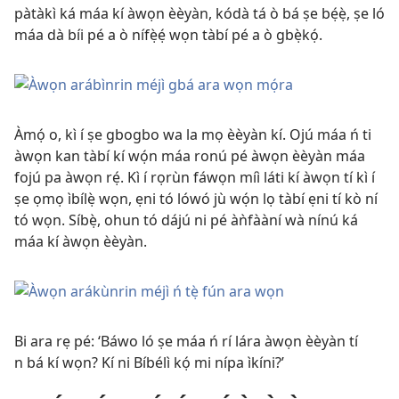
pàtàkì ká máa kí àwọn èèyàn, kódà tá ò bá ṣe bẹ́ẹ̀, ṣe ló
máa dà bíi pé a ò nífẹ̀ẹ́ wọn tàbí pé a ò gbẹ̀kọ́.
Àmọ́ o, kì í ṣe gbogbo wa la mọ èèyàn kí. Ojú máa ń ti
àwọn kan tàbí kí wọ́n máa ronú pé àwọn èèyàn máa
fojú pa àwọn rẹ́. Kì í rọrùn fáwọn míì láti kí àwọn tí kì í
ṣe ọmọ ìbílẹ̀ wọn, ẹni tó lówó jù wọ́n lọ tàbí ẹni tí kò ní
tó wọn. Síbẹ̀, ohun tó dájú ni pé àǹfààní wà nínú ká
máa kí àwọn èèyàn.
Bi ara rẹ pé: ‘Báwo ló ṣe máa ń rí lára àwọn èèyàn tí
n bá kí wọn? Kí ni Bíbélì kọ́ mi nípa ìkíni?’