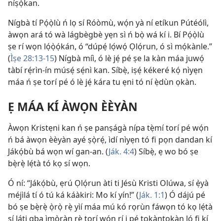
níṣọ̀kan.
Nígbà tí Pọ́ọ̀lù ń lọ sí Róòmù, wọ́n yà ní etíkun Pútéólì,
àwọn ará tó wà lágbègbè yẹn sì ń bọ̀ wá kí i. Bí Pọ́ọ̀lù
ṣe rí wọn lọ́ọ̀ọ́kán, ó “dúpẹ́ lọ́wọ́ Ọlọ́run, ó sì mọ́kànle.”
(
Ìṣe 28:​13-15
) Nígbà míì, ó lè jẹ́ pé ṣe la kàn máa juwọ́
tàbí rẹ́rìn-ín músẹ́ sẹ́nì kan. Síbẹ̀, iṣẹ́ kékeré kọ́ nìyẹn
máa ń ṣe torí pé ó lè jẹ́ kára tu ẹni tó ní ẹ̀dùn ọkàn.
Ẹ MÁA KÍ ÀWỌN ÈÈYÀN
Àwọn Kristẹni kan ń ṣe panṣágà nípa tẹ̀mí torí pé wọ́n
ń bá àwọn èèyàn ayé ṣọ̀rẹ́, ìdí nìyẹn tó fi pọn dandan kí
Jákọ́bù bá wọn wí gan-an. (
Ják. 4:4
) Síbẹ̀, ẹ wo bó ṣe
bẹ̀rẹ̀ lẹ́tà tó kọ sí wọn.
Ó ní: “Jákọ́bù, ẹrú Ọlọ́run àti ti Jésù Kristi Olúwa, sí ẹ̀yà
méjìlá tí ó tú ká káàkiri: Mo kí yín!” (
Ják. 1:1
) Ó dájú pé
bó ṣe bẹ̀rẹ̀ ọ̀rọ̀ rẹ̀ yìí máa mú kó rọrùn fáwọn tó kọ lẹ́tà
sí láti gba ìmọ̀ràn rẹ̀ torí wọ́n rí i pé tọkàntọkàn ló fi kí