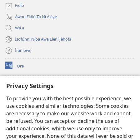
Fídíò
Àwọn Fídíò Tó Ní Àlàyé
Wá a
Ìsọfúnni Nípa Àwa Ẹlẹ́rìí Jèhófà
Ìrànlọ́wọ́
Ọrẹ
(opens
new
window)
ÀKÁ ÌWÉ ORÍ ÍŃTÁNẸ́Ẹ̀TÌ TI Watchtower™
Privacy Settings
(opens
new
®
JW Hub
To provide you with the best possible experience, we
window)
(opens
use cookies and similar technologies. Some cookies
new
®
JW Library
window)
are necessary to make our website work and cannot
be refused. You can accept or decline the use of
®
Watchtower Library
additional cookies, which we use only to improve
your experience. None of this data will ever be sold or