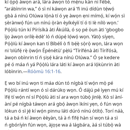
kí ọ̀pọ̀ àwọn ará, lára àwọn tó mẹ́nu kàn ni Fébè,
“arábìnrin wa,” ó sì ní káwọn ará ‘fi inú dídùn tẹ́wọ́
gbà á nínú Olúwa lọ́nà tí ó yẹ àwọn ẹni mímọ́, kí wọ́n sì
ṣèrànwọ́ fún un nínú ọ̀ràn èyíkéyìí tí ó ti lè nílò wọn.’
Pọ́ọ̀lù tún kí Pírísíkà àti Ákúílà, ó sọ pé òun àti ‘gbogbo
ìjọ àwọn orílẹ̀-èdè’ ló ń dúpẹ́ lọ́wọ́ wọn. Yàtọ̀ síyẹn,
Pọ́ọ̀lù kí àwọn kan tí Bíbélì ò fi bẹ́ẹ̀ sọ̀rọ̀ wọn, lára wọn
ni ‘olùfẹ́ rẹ̀ ọ̀wọ́n Épénétù’ pẹ̀lú “Tírífénà àti Tírífósà,
àwọn obìnrin tí ń ṣiṣẹ́ kára nínú Olúwa.” Ó ṣe kedere
pé ó máa ń yá Pọ́ọ̀lù lára láti kí àwọn ará lọ́kùnrin àti
lóbìnrin.​—
Róòmù 16:​1-16
.
Ẹ wo bí inú wọn ti máa dùn tó nígbà tí wọ́n mọ̀ pé
Pọ́ọ̀lù rántí wọn ó sì dárúkọ wọn. Ó dájú pé ìyẹn mú kí
ìfẹ́ tí wọ́n ní sí Pọ́ọ̀lù àti sí ara wọn túbọ̀ jinlẹ̀. Kò sí àní-
àní pé nígbà táwọn ará gbọ́ àwọn ìkíni yẹn, ó fún wọn
lókun ó sì jẹ́ kí wọ́n pinnu láti dúró nínú òtítọ́. Torí náà,
tá a bá ń kí àwọn èèyàn, tá à ń fìfẹ́ hàn sí wọn tá a sì
ń gbóríyìn fún wọn, àjọṣe wa á lágbára, àá sì túbọ̀ wà