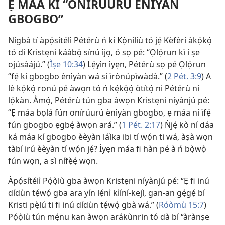
Ẹ MÁA KÍ “ONÍRÚURÚ ÈNÌYÀN
GBOGBO”
Nígbà tí àpọ́sítélì Pétérù ń kí Kọ̀nílíù tó jẹ́ Kèfèrí àkọ́kọ́
tó di Kristẹni káàbọ̀ sínú ìjọ, ó sọ pé: “Ọlọ́run kì í ṣe
ojúsàájú.” (
Ìṣe 10:34
) Lẹ́yìn ìyẹn, Pétérù sọ pé Ọlọ́run
“fẹ́ kí gbogbo ènìyàn wá sí ìrònúpìwàdà.” (
2 Pét. 3:9
) A
lè kọ́kọ́ ronú pé àwọn tó ń kẹ́kọ̀ọ́ òtítọ́ ni Pétérù ní
lọ́kàn. Àmọ́, Pétérù tún gba àwọn Kristẹni níyànjú pé:
“Ẹ máa bọlá fún onírúurú ènìyàn gbogbo, ẹ máa ní ìfẹ́
fún gbogbo ẹgbẹ́ àwọn ará.” (
1 Pét. 2:17
) Ǹjẹ́ kò ní dáa
ká máa kí gbogbo èèyàn láìka ibi tí wọ́n ti wá, àṣà wọn
tàbí irú èèyàn tí wọ́n jẹ́? Ìyẹn máa fi hàn pé à ń bọ̀wọ̀
fún wọn, a sì nífẹ̀ẹ́ wọn.
Àpọ́sítélì Pọ́ọ̀lù gba àwọn Kristẹni níyànjú pé: “Ẹ fi inú
dídùn tẹ́wọ́ gba ara yín lẹ́nì kìíní-kejì, gan-an gẹ́gẹ́ bí
Kristi pẹ̀lú ti fi inú dídùn tẹ́wọ́ gbà wá.” (
Róòmù 15:7
)
Pọ́ọ̀lù tún mẹ́nu kan àwọn arákùnrin tó dà bí “àrànṣe