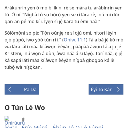
Arákùnrin yẹn ò mọ bí ìkíni rẹ̀ ṣe mára tu arábìnrin yẹn
tó. Ó ní: “Nígbà tó sọ bọ́rọ̀ yẹn ṣe rí lára rẹ̀, inú mi dùn
gan-an pé mo kí i. Ìyẹn sì jẹ́ kára tu èmi náà.”
Sólómọ́nì sọ pé: “Fọ́n oúnjẹ rẹ sí ojú omi, nítorí lẹ́yìn
ọjọ́ púpọ̀, ìwọ yóò tún rí i.” (
Oníw. 11:1
) Tá a bá jẹ́ kó mọ́
wa lára láti máa kí àwọn èèyàn, pàápàá àwọn tá a jọ jẹ́
Kristẹni, inú wọn á dùn, àwa náà á sì láyọ̀. Torí náà, ẹ jẹ́
ká sapá láti máa kí àwọn èèyàn nígbà gbogbo ká lè
túbọ̀ wà níṣọ̀kan.
Pa Dà
Èyí Tó Kàn
O Tún Lè Wo
JÍ!
Ẹ̀rín Músẹ́
—Ẹ̀bùn Tó O Lè Fúnni