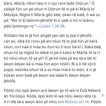
bẹ̀rù, Màríà, nítorí ìwọ ti rí ojú rere lọ́dọ̀ Ọlọ́run.” Ó
ṣàlàyé fún un pé ohun tí Ọlọ́run fẹ́ ni pé kí Màríà bí
Mèsáyà. Nígbà tí Màríà gbọ́ bẹ́ẹ̀, ọkàn rẹ̀ balẹ̀, ó wá sọ
pé: “Wò ó! Ẹrúbìnrin Jèhófà! Kí ó ṣẹlẹ̀ sí mi ní ìbámu
pẹ̀lú ìpolongo rẹ.”​—
Lúùkù 1:​26-38
.
Àǹfààní ńlá ló jẹ́ fún áńgẹ́lì yẹn láti lọ jíṣẹ́ tí Jèhófà
rán an, síbẹ̀ kò ronú pé ẹni tóun fẹ́ lọ jíṣẹ́ fún yìí kéré
sóun, torí náà ó máa bu òun kù tí òun bá kí i. Kàkà bẹ́ẹ̀,
ohun tó ṣe nígbà tó débẹ̀ ni pé ó kọ́kọ́ kí Màríà. Kí la rí
kọ́ nínú ohun tó ṣe yìí? Ó yẹ kó máa yá wa lára láti kí
àwọn èèyàn ká sì máa fún wọn níṣìírí. Bí a ò tiẹ̀ sọ̀rọ̀
púpọ̀, ìwọ̀nba ohun tá a sọ máa mára tù wọ́n, á sì jẹ́
kọ́kàn wọn balẹ̀ pé àwọn wà láàárín àwọn èèyàn
Jèhófà.
Pọ́ọ̀lù mọ ọ̀pọ̀ àwọn ará láwọn ìjọ tó wà ní Éṣíà Kékeré
àti Yúróòpù. Kódà, ọ̀pọ̀ ìkíni ló wà nínú
àwọn lẹ́tà rẹ̀.
A rí díẹ̀ lára àwọn ìkíni yìí nínú
ìwé Róòmù orí 16
. Pọ́ọ̀lù