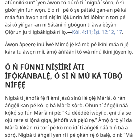
afúnnilókun” ìyẹn àwọn tó dúró tì í nígbà ìṣòro, ó sì
gbóríyìn fún wọn. Ẹ ò rí i pé ó ṣe pàtàkì gan-an pé ká
máa fún àwọn ará níṣìírí lọ́kùnrin àti lóbìnrin torí pé
àsìkò yìí gan-an ni Sátánì ń gbógun ti àwa èèyàn
Ọlọ́run ju ti ìgbàkigbà rí lọ.​—
Kól. 4:11;
Ìṣí. 12:​12,
17
.
Àwọn àpẹẹrẹ inú Ìwé Mímọ́ jẹ́ ká mọ̀ pé ìkíni máa ń jẹ́
kára tu àwọn míì, àmọ́ àǹfààní tó wà nínú ìkíni jùyẹn lọ.
Ó Ń FÚNNI NÍṢÌÍRÍ ÀTI
ÌFỌ̀KÀNBALẸ̀, Ó SÌ Ń MÚ KÁ TÚBỌ̀
NÍFẸ̀Ẹ́
Nígbà tí Jèhófà fẹ́ fi ẹ̀mí Jésù sínú ilé ọlẹ̀ Màríà, ó rán
áńgẹ́lì kan pé kó lọ bá Màríà sọ̀rọ̀. Ohun tí áńgẹ́lì náà
kọ́kọ́ sọ fún Màríà ni pé: “Kú déédéé ìwòyí o, ẹni tí a ṣe
ojú rere sí lọ́nà gíga, Jèhófà wà pẹ̀lú rẹ.” Àmọ́ ọ̀rọ̀ yìí da
Màríà lọ́kàn rú torí pé kò mọ ìdí tí áńgẹ́lì náà fi ń bá a
sọ̀rọ̀. Nígbà tí áńgẹ́lì yẹn rí i pé ọkàn rẹ̀ ò balẹ̀, ó ní: “Má