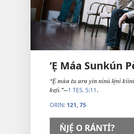
‘Ẹ Máa Sunkún Pè
“Ẹ máa tu ara yín nínú lẹ́nì kìíní-
1 TẸS. 5:11
kejì.”​
—
.
ORIN:
121,
75
ǸJẸ́ O RÁNTÍ?