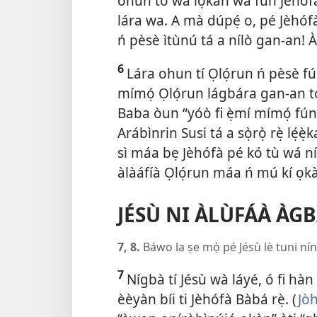
ohun tó wà lọ́kàn wa fún Jèhófà, 
lára wa. A mà dúpẹ́ o, pé Jèhóf
ń pèsè ìtùnú tá a nílò gan-an! 
6
Lára ohun tí Ọlọ́run ń pèsè fú
mímọ́ Ọlọ́run lágbára gan-an tó 
Baba òun “yóò fi ẹ̀mí mímọ́ fún à
Arábìnrin Susi tá a sọ̀rọ̀ rẹ̀ lẹ́è
sì máa bẹ Jèhófà pé kó tù wá nín
àlàáfíà Ọlọ́run máa ń mú kí ọkàn
JÉSÙ NI ÀLÙFÁÀ ÀGB
7, 8.
Báwo la ṣe mọ̀ pé Jésù lè tuni ní
7
Nígbà tí Jésù wà láyé, ó fi hàn
èèyàn bíi ti Jèhófà Bàbá rẹ̀. (
Jòh