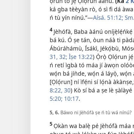
ọ̀run tó jẹ́ Ọlọ́run àánú.
(Ka
2 K
ká gba tèèyàn rò, ó sì fi dá àwa 
ń tù yín nínú.”​—
Aísá. 51:12;
Sm. 
4
Jèhófà, Baba àánú oníjẹ̀lẹ́ńké
bá kú. Ó ṣe tán, òun náà ti pàdá
Ábúráhámù, Ísákì, Jékọ́bù, Mósè
31, 32;
Ìṣe 13:22
) Ọ̀rọ̀ Ọlọ́run j
ń retí ìgbà tó máa jí àwọn olóòót
wọ́n bá jíǹde, wọ́n á láyọ̀, wọ́n á
[Ọlọ́run] ní ìfẹ́ni sí lọ́nà àkànṣ
8:​22,
30
) Kò sí bá a ṣe lè ṣàlày
5:20;
10:17
.
5, 6.
Báwo ni Jèhófà ṣe ń tù wá nínú?
5
Ọkàn wa balẹ̀ pé Jèhófà máa r