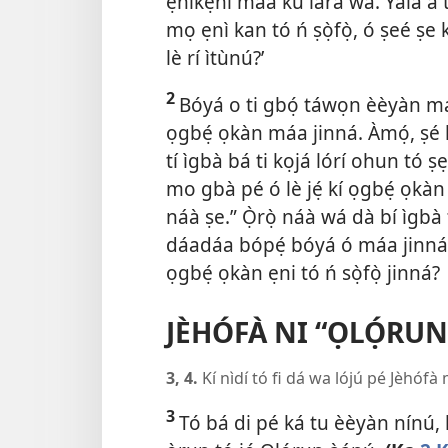
ẹnikẹ́ni máa kú lára wa. Yálà a
mọ ẹnì kan tó ń ṣọ̀fọ̀, ó ṣeé ṣe
lè rí ìtùnú?’
2
Bóyá o ti gbọ́ táwọn èèyàn má
ọgbẹ́ ọkàn máa jinná. Àmọ́, ṣé l
tí ìgbà bá ti kọjá lórí ohun tó ṣ
mo gbà pé ó lè jẹ́ kí ọgbẹ́ ọkà
náà ṣe.” Ọ̀rọ̀ náà wá dà bí ìgbà 
dáadáa bópẹ́ bóyá ó máa jinná
ọgbẹ́ ọkàn ẹni tó ń sọ̀fọ̀ jinná?
JÈHÓFÀ NI “ỌLỌ́RU
3, 4.
Kí nìdí tó fi dá wa lójú pé Jèhóf
3
Tó bá di pé ká tu èèyàn nínú, 