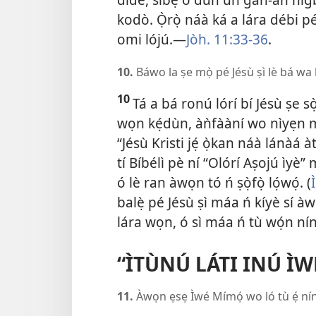
kodò. Ọ̀rọ̀ náà ká a lára débi pé
omi lójú.​—
Jòh. 11:​33-36
.
10.
Báwo la ṣe mọ̀ pé Jésù ṣì lè bá wa
10
Tá a bá ronú lórí bí Jésù ṣe s
wọn kẹ́dùn, àǹfààní wo nìyẹn 
“Jésù Kristi jẹ́ ọ̀kan náà lánàá àti 
tí Bíbélì pè ní “Olórí Aṣojú ìyè”
ó lè ran àwọn tó ń ṣọ̀fọ̀ lọ́wọ́. (
balẹ̀ pé Jésù ṣì máa ń kíyè sí à
lára wọn, ó sì máa ń tù wọ́n nínú
“ÌTÙNÚ LÁTI INÚ ÌW
11.
Àwọn ẹsẹ Ìwé Mímọ́ wo ló tù ẹ́ ní