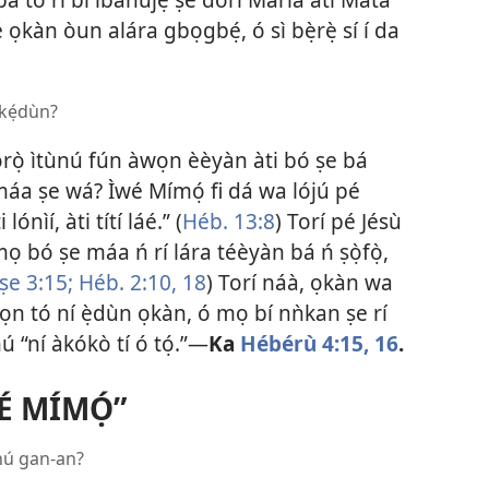
 ọkàn òun alára gbọgbẹ́, ó sì bẹ̀rẹ̀ sí í da
 kẹ́dùn?
ọ̀rọ̀ ìtùnú fún àwọn èèyàn àti bó ṣe bá
máa ṣe wá? Ìwé Mímọ́ fi dá wa lójú pé
lónìí, àti títí láé.” (
Héb. 13:8
) Torí pé Jésù
 mọ bó ṣe máa ń rí lára téèyàn bá ń ṣọ̀fọ̀,
Ìṣe 3:15;
Héb. 2:​10,
18
) Torí náà, ọkàn wa
wọn tó ní ẹ̀dùn ọkàn, ó mọ bí nǹkan ṣe rí
 “ní àkókò tí ó tọ́.”​—
Ka
Hébérù 4:​15, 16
.
É MÍMỌ́”
nú gan-an?