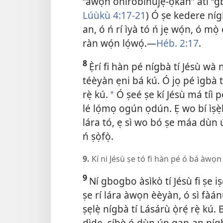
“àwọn oníròbìnújẹ́-ọkàn” àti “gb
Lúùkù 4:​17-21
) Ó ṣe kedere ní
an, ó ń rí ìyà tó ń jẹ wọ́n, ó mò
ràn wọ́n lọ́wọ́.​—
Héb. 2:17
.
8
Ẹ̀rí fi hàn pé nígbà tí Jésù wà
téèyàn ẹni bá kú. Ó jọ pé ìgbà tí J
rẹ̀ kú.
Ó ṣeé ṣe kí Jésù má tíì 
*
lé lọ́mọ ogún ọdún. Ẹ wo bí ìṣẹ̀l
lára tó, ẹ sì wo bó ṣe máa dùn ú
ń ṣọ̀fọ̀.
9.
Kí ni Jésù ṣe tó fi hàn pé ó bá àwọn
9
Ní gbogbo àsìkò tí Jésù fi ṣe iṣé
ṣe
rí lára àwọn èèyàn, ó sì fàá
ṣẹlẹ̀ nígbà tí Lásárù ọ̀rẹ́ rẹ̀ kú.
dìde, síbẹ̀ ó dùn ún gan-an nígb