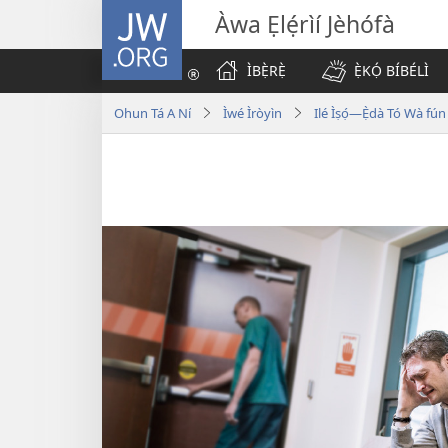
JW.ORG
Àwa Ẹlẹ́rìí Jèhófà
ÌBẸ̀RẸ̀
Ẹ̀KỌ́ BÍBÉLÌ
Ohun Tá A Ní
Ìwé Ìròyìn
Ilé Ìṣọ́—Ẹ̀dà Tó Wà fún