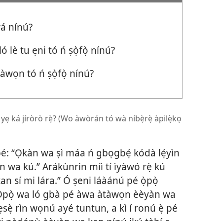
wá nínú?
lè tu ẹni tó ń ṣọ̀fọ̀ nínú?
àwọn tó ń ṣọ̀fọ̀ nínú?
i yẹ ká jíròrò rẹ̀? (Wo àwòrán tó wà níbẹ̀rẹ̀ àpilẹ̀kọ
pé: “Ọkàn wa ṣì máa ń gbọgbẹ́ kódà lẹ́yìn
 wa kú.” Arákùnrin míì tí ìyàwó rẹ̀ kú
kan sí mi lára.” Ó ṣeni láàánú pé ọ̀pọ̀
í. Ọ̀pọ̀ wa ló gbà pé àwa àtàwọn èèyàn wa
ẹsẹ̀ rìn wọnú ayé tuntun, a kì í ronú ẹ̀ pé