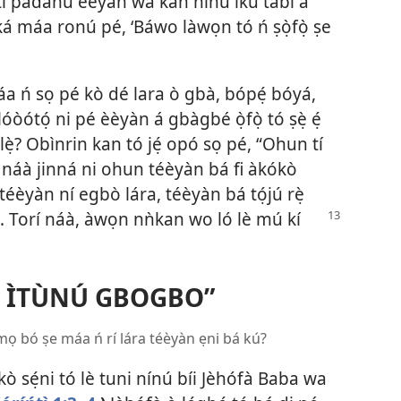
 ti pàdánù èèyàn wa kan nínú ikú tàbí a
 ká máa ronú pé, ‘Báwo làwọn tó ń ṣọ̀fọ̀ ṣe
a ń sọ pé kò dé lara ò gbà, bópẹ́ bóyá,
óòótọ́ ni pé èèyàn á gbàgbé ọ̀fọ̀ tó ṣẹ̀ ẹ́
ẹlẹ̀? Obìnrin kan tó jẹ́ opó sọ pé, “Ohun tí
n náà jinná ni ohun téèyàn bá fi àkókò
téèyàn ní egbò lára, téèyàn bá tọ́jú rẹ̀
. Torí náà, àwọn nǹkan wo
ló lè mú kí
N ÌTÙNÚ GBOGBO”
à mọ bó ṣe máa ń rí lára téèyàn ẹni bá kú?
kò sẹ́ni tó lè tuni nínú bíi Jèhófà Baba wa