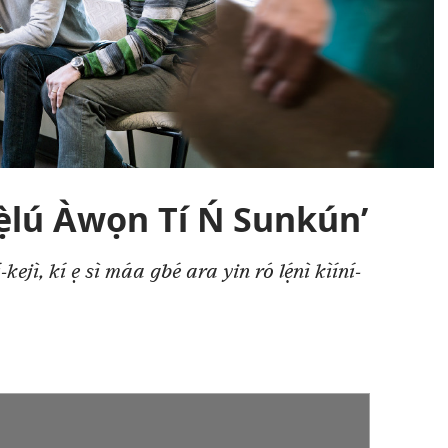
̣lú Àwọn Tí Ń Sunkún’
kejì, kí ẹ sì máa gbé ara yin ró lẹ́nì kìíní-