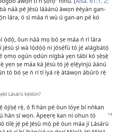
ogbo àwọn tí ń ṣọ̀fọ̀” nínú. (
Aísá. 61:​1, 2;
gbà náà pé Jésù láàánú àwọn èèyàn gan-
̣ ọ́n lára, ó sì máa ń wù ú gan-an pé kó
 ní ọ̀dọ́, òun náà mọ bó ṣe máa ń rí lára
ésù ṣì wà lọ́dọ̀ọ́ ni Jósẹ́fù tó jẹ́ alágbàtọ́
pé ọmọ ogún ọdún nígbà yẹn tàbí kó ṣẹ̀ṣẹ̀
ẹ̀ yẹn ṣe máa ká Jésù tó jẹ́ ẹlẹ́yinjú àánú
n tó bó ṣe ń rí tí ìyá rẹ̀ àtàwọn àbúrò rẹ̀
 ẹbí Lásárù kẹ́dùn?
̣ òjíṣẹ́ rẹ̀, ó fi hàn pé òun lóye bí nǹkan
nú hàn sí wọn. Àpẹẹrẹ kan ni ohun tó
 Bó tilẹ̀ jẹ́ pé Jésù mọ̀ pé òun máa jí Lásárù
à tó rí bí ìbànújẹ́ ṣe dorí Màríà àti Màtá