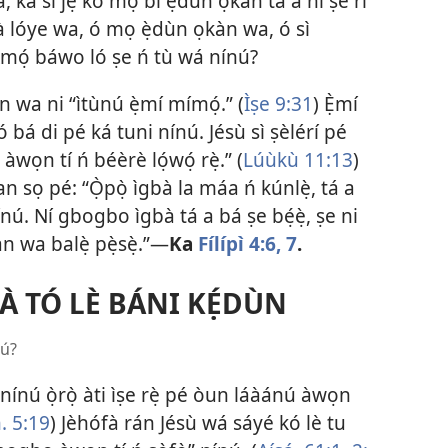
ká sì jẹ́ kó mọ bí ẹ̀dùn ọkàn tá a ní ṣe rí
à lóye wa, ó mọ ẹ̀dùn ọkàn wa, ó sì
Àmọ́ báwo ló ṣe ń tù wá nínú?
n wa ni “ìtùnú ẹ̀mí mímọ́.” (
Ìṣe 9:31
) Ẹ̀mí
bá di pé ká tuni nínú. Jésù sì ṣèlérí pé
wọn tí ń béèrè lọ́wọ́ rẹ̀.” (
Lúùkù 11:13
)
̣kan sọ pé: “Ọ̀pọ̀ ìgbà la máa ń kúnlẹ̀, tá a
ú. Ní gbogbo ìgbà tá a bá ṣe bẹ́ẹ̀, ṣe ni
 wa balẹ̀ pẹ̀sẹ̀.”​—
Ka
Fílípì 4:​6, 7
.
À TÓ LÈ BÁNI KẸ́DÙN
nú?
 nínú ọ̀rọ̀ àti ìṣe rẹ̀ pé òun láàánú àwọn
. 5:19
) Jèhófà rán Jésù wá sáyé kó lè tu