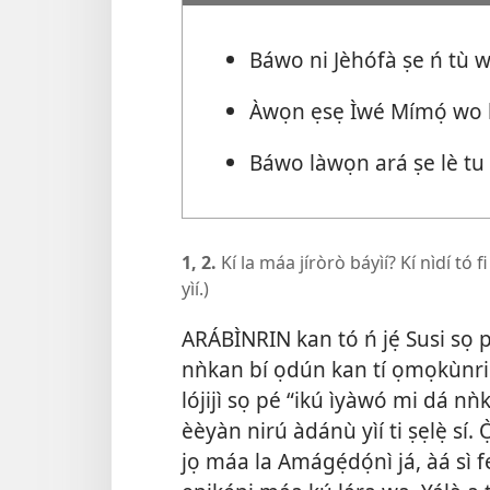
Báwo ni Jèhófà ṣe ń tù 
Àwọn ẹsẹ Ìwé Mímọ́ wo ló 
Báwo làwọn ará ṣe lè tu 
1, 2.
Kí la máa jíròrò báyìí? Kí nìdí tó f
yìí.)
ARÁBÌNRIN kan tó ń jẹ́ Susi sọ 
nǹkan bí ọdún kan tí ọmọkùnrin
lójijì sọ pé “ikú ìyàwó mi dá nǹ
èèyàn nirú àdánù yìí ti ṣẹlẹ̀ s
jọ máa la Amágẹ́dọ́nì já, àá sì f