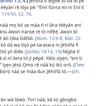
ọ́ríńtì 1:​3, 4
.)
Jèhófà ò lẹ́gbẹ́ tó bá di pé
èèyàn rẹ̀ lójú pé: “Èmi fúnra mi ni Ẹni tí
119:​50,
52,
76
.
̣ náà mọ bó ṣe máa ń rí lára téèyàn ẹni
nù àwọn ìránṣẹ́ rẹ̀ tó nífẹ̀ẹ́, àwọn bí
 àti Ọba Dáfídì. (
Núm. 12:​6-8;
Mát. 22:​
ẹ́ kó dá wa lójú pé taratara ni Jèhófà fi
ọ́ yìí dìde. (
Jóòbù 14:​14, 15
) Nígbà tí
 sì ní ìlera tó jí pépé. Yàtọ̀ síyẹn, “ẹni tí
e,” ìyẹn Jésù Ọmọ rẹ̀ náà kú ikú oró. (
Òwe
é bọ́rọ̀ náà ṣe máa dun Jèhófà tó.​—
Jòh.
àn wá lọ́wọ́. Torí náà, ká sọ gbogbo