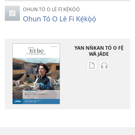
OHUN TÓ O LÈ FI KẸ́KỌ̀Ọ́
Ohun Tó O Lè Fi Kẹ́kọ̀ọ́
YAN NǸKAN TÓ O FẸ́
WÀ JÁDE
Bó
Bó
o
O
ṣe
Ṣe
fẹ́
Fẹ́
wa
Wa
ìtẹ̀jáde
Àtẹ́tísí
jáde
Jáde
ILÉ
ILÉ
ÌṢỌ́
ÌṢỌ́
—
—