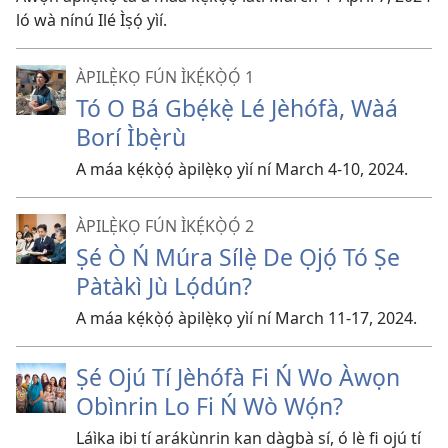
ló wà nínú Ilé Ìṣọ́ yìí.
ÀPILẸ̀KỌ FÚN ÌKẸ́KỌ̀Ọ́ 1
Tó O Bá Gbẹ́kẹ̀ Lé Jèhófà, Wàá
Borí Ìbẹ̀rù
A máa kẹ́kọ̀ọ́ àpilẹ̀kọ yìí ní March 4-10, 2024.
ÀPILẸ̀KỌ FÚN ÌKẸ́KỌ̀Ọ́ 2
Ṣé Ò Ń Múra Sílẹ̀ De Ọjọ́ Tó Ṣe
Pàtàkì Jù Lọ́dún?
A máa kẹ́kọ̀ọ́ àpilẹ̀kọ yìí ní March 11-17, 2024.
Ṣé Ojú Tí Jèhófà Fi Ń Wo Àwọn
Obìnrin Lo Fi Ń Wò Wọ́n?
Láìka ibi tí arákùnrin kan dàgbà sí, ó lè fi ojú tí