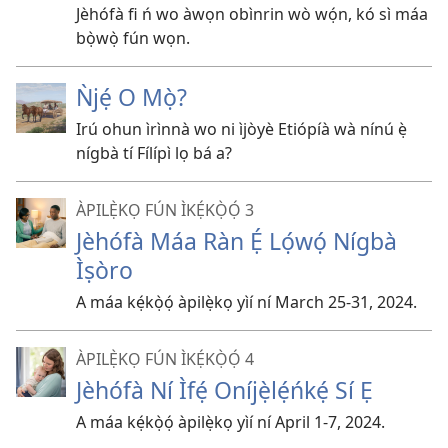
Jèhófà fi ń wo àwọn obìnrin wò wọ́n, kó sì máa
bọ̀wọ̀ fún wọn.
Ǹjẹ́ O Mọ̀?
Irú ohun ìrìnnà wo ni ìjòyè Etiópíà wà nínú ẹ̀
nígbà tí Fílípì lọ bá a?
ÀPILẸ̀KỌ FÚN ÌKẸ́KỌ̀Ọ́ 3
Jèhófà Máa Ràn Ẹ́ Lọ́wọ́ Nígbà
Ìṣòro
A máa kẹ́kọ̀ọ́ àpilẹ̀kọ yìí ní March 25-31, 2024.
ÀPILẸ̀KỌ FÚN ÌKẸ́KỌ̀Ọ́ 4
Jèhófà Ní Ìfẹ́ Oníjẹ̀lẹ́ńkẹ́ Sí Ẹ
A máa kẹ́kọ̀ọ́ àpilẹ̀kọ yìí ní April 1-7, 2024.