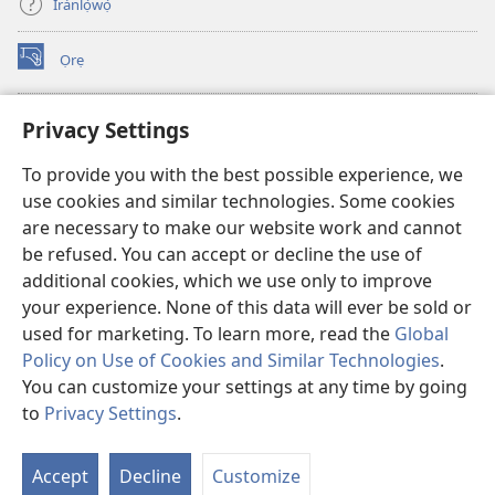
Ìrànlọ́wọ́
Ọrẹ
(opens
new
window)
ÀKÁ ÌWÉ ORÍ ÍŃTÁNẸ́Ẹ̀TÌ TI Watchtower™
Privacy Settings
(opens
new
®
JW Hub
To provide you with the best possible experience, we
window)
(opens
use cookies and similar technologies. Some cookies
new
®
JW Library
window)
are necessary to make our website work and cannot
be refused. You can accept or decline the use of
®
Watchtower Library
additional cookies, which we use only to improve
your experience. None of this data will ever be sold or
used for marketing. To learn more, read the
Global
Policy on Use of Cookies and Similar Technologies
.
Copyright
© 2026 Watch Tower Bible and Tract Society of Pennsylvania.
You can customize your settings at any time by going
ÀDÉHÙN LÍLO ÌKÀNNÌ
|
ÒFIN PÍPA ÌSỌFÚNNI MỌ́
|
PRIVACY
to
Privacy Settings
.
SETTINGS
Accept
Decline
Customize