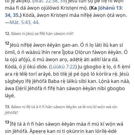
tó jẹ́ àkọ́kọ́. (
Mát. 22:​38, 39
) Jésù tún sọ pé ìfẹ́ ni wọ́n
máa fi dá àwọn ojúlówó Kristẹni mọ̀.
(Ka
Jòhánù 13:​
34, 35
.)
Kódà, àwọn Kristẹni máa nífẹ̀ẹ́ àwọn ọ̀tá wọn.​
—
Mát. 5:​43, 44
.
12.
Báwo ni Jésù ṣe fìfẹ́ hàn sáwọn míì?
12
Jésù nífẹ̀ẹ́ àwọn èèyàn gan-an. Ó ń lọ láti ìlú kan sí
òmíì, ó ń wàásù ìhìn rere Ìjọba Ọlọ́run fáwọn èèyàn. Ó
la ojú afọ́jú, ó mú àwọn arọ, adẹ́tẹ̀ àti adití lára dá.
Kódà, ó jí òkú dìde. (
Lúùkù 7:22
) Ju gbogbo ẹ̀ lọ, ó fi ẹ̀mí
ara rẹ̀ lélẹ̀ torí aráyé, bó tilẹ̀ jẹ́ pé ọ̀pọ̀ ló kórìíra rẹ̀. Jésù
ṣàgbéyọ ìfẹ́ Jèhófà Baba rẹ̀ láìkù síbì kan. Lọ́nà kan náà,
àwa Ẹlẹ́rìí Jèhófà ń fìfẹ́ hàn sáwọn èèyàn níbi gbogbo
láyé.
13.
Báwo ni ìfẹ́ tá à ń fi hàn sáwọn èèyàn ṣe lè mú kí wọ́n wá sin
Jèhófà?
13
Ìfẹ́ tá à ń fi hàn sáwọn èèyàn máa ń mú kí wọ́n wá
sin Jèhófà. Àpẹẹrẹ kan ni ti ọkùnrin kan lórílẹ̀-èdè