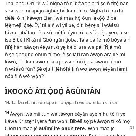
Thailand. Orí rẹ̀ wú nígbà tó rí báwọn ará ṣe ń fìfẹ́ hàn
síra wọn ní àpéjọ àgbègbè kan tó lọ. Nígbà tó pa dà
délé, ó ní káwọn Ẹlẹ́rìí wá máa kọ́ òun lẹ́kọ̀ọ́ Bíbélì
lẹ́ẹ̀mejì lọ́sẹ̀. Èyí tá à ń wí yìí pẹ́, ó ti bẹ̀rẹ̀ sí í wàásù
fáwọn ìbátan rẹ̀, oṣù mẹ́fà lẹ́yìn tó lọ sí àpéjọ yẹn, ó ṣe
iṣẹ́ Bíbélì Kíkà ní Gbọ̀ngàn Ìjọba. Tá a bá fẹ́ mọ̀ bóyá à ń
fìfẹ́ hàn sáwọn èèyàn, ó yẹ ká bi ara wa pé: ‘Ǹjẹ́ mò
ń ṣe gbogbo ohun tí mo lè ṣe láti ran àwọn ará ilé mi
lọ́wọ́, títí kan àwọn tá a jọ wà nínú ìjọ àtàwọn tí mò
ń wàásù fún? Ṣé ojú tí Jèhófà fi ń wo àwọn èèyàn lèmi
náà fi ń wò wọ́n?’
ÌKOOKÒ ÀTI Ọ̀DỌ́ ÀGÙNTÀN
14, 15.
Ìwà ẹhànnà wo lọ̀pọ̀ ń hù, ìyípadà wo làwọn kan sì ti ṣe?
14
Àwọn ìwà míì tún wà táwọn èèyàn ayé ń hù tó fi yẹ
káwa Kristẹni yẹra fún wọn. Bíbélì sọ pé àwọn tí kò mọ
Ọlọ́run máa jẹ́
aláìní ìfẹ́ ohun rere.
Wọ́n
máa jẹ́
aláìní ìkóra-ẹni-níjàánu
àti
òǹrorò.
Kódà, àwọn kan