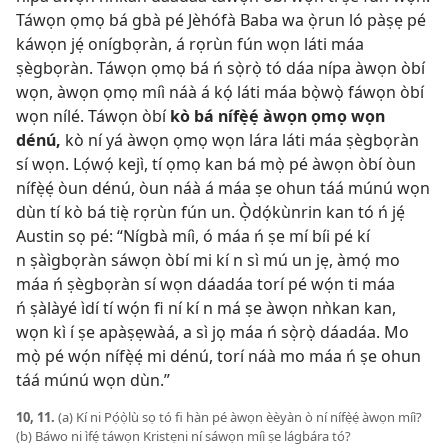
Táwọn ọmọ bá gbà pé Jèhófà Baba wa ọ̀run ló pàṣẹ pé
káwọn jẹ́ onígbọràn, á rọrùn fún wọn láti máa
ṣègbọràn. Táwọn ọmọ bá ń sọ̀rọ̀ tó dáa nípa àwọn òbí
wọn, àwọn ọmọ míì náà á kọ́ láti máa bọ̀wọ̀ fáwọn òbí
wọn nílé. Táwọn òbí
kò bá nífẹ̀ẹ́ àwọn ọmọ wọn
dénú,
kò ní yá àwọn ọmọ wọn lára láti máa ṣègbọràn
sí wọn. Lọ́wọ́ kejì, tí ọmọ kan bá mọ̀ pé àwọn òbí òun
nífẹ̀ẹ́ òun dénú, òun náà á máa ṣe ohun táá múnú wọn
dùn tí kò bá tiẹ̀ rọrùn fún un. Ọ̀dọ́kùnrin kan tó ń jẹ́
Austin sọ pé: “Nígbà míì, ó máa ń ṣe mí bíi pé kí
n ṣàìgbọràn sáwọn òbí mi kí n sì mú un jẹ, àmọ́ mo
máa ń ṣègbọràn sí wọn dáadáa torí pé wọ́n ti máa
ń ṣàlàyé ìdí tí wọ́n fi ní kí n má ṣe àwọn nǹkan kan,
wọn kì í ṣe apàṣẹwàá, a sì jọ máa ń sọ̀rọ̀ dáadáa. Mo
mọ̀ pé wọ́n nífẹ̀ẹ́ mi dénú, torí náà mo máa ń ṣe ohun
táá múnú wọn dùn.”
10, 11.
(a) Kí ni Pọ́ọ̀lù sọ tó fi hàn pé àwọn èèyàn ò ní nífẹ̀ẹ́ àwọn míì?
(b) Báwo ni ìfẹ́ táwọn Kristẹni ní sáwọn míì ṣe lágbára tó?