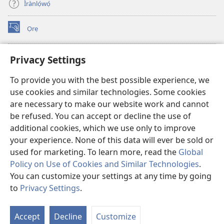
Ìrànlọ́wọ́
Ọrẹ
(opens
new
window)
ÀKÁ ÌWÉ ORÍ ÍŃTÁNẸ́Ẹ̀TÌ TI Watchtower™
Privacy Settings
(opens
new
®
JW Hub
To provide you with the best possible experience, we
window)
(opens
use cookies and similar technologies. Some cookies
new
®
JW Library
window)
are necessary to make our website work and cannot
be refused. You can accept or decline the use of
®
Watchtower Library
additional cookies, which we use only to improve
your experience. None of this data will ever be sold or
used for marketing. To learn more, read the
Global
Policy on Use of Cookies and Similar Technologies
.
You can customize your settings at any time by going
Copyright
© 2026 Watch Tower Bible and Tract Society of Pennsylvania.
ÀDÉHÙN LÍLO ÌKÀNNÌ
|
ÒFIN PÍPA ÌSỌFÚNNI MỌ́
|
PRIVACY
to
Privacy Settings
.
Fi
SETTINGS
O
Accept
Decline
Customize
Tó