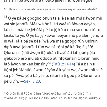
tá a sì ń bá àwọn ará tí òtítọ́ jinlẹ̀ nínú wọn kẹ́gbẹ́.
18.
Báwo ni ọ̀rọ̀ wa àti ìṣe wa ṣe lè mú káwọn èèyàn wá sin Jèhófà?
18
Ó yẹ ká ṣe gbogbo ohun tá a lè ṣe láti mú káwọn míì
wá sin Jèhófà. Máa wá ọ̀nà láti wàásù fáwọn èèyàn,
kó o sì máa bẹ Jèhófà pé kó jẹ́ kó o máa sọ ohun tó tọ́
lásìkò tó yẹ. Ó yẹ ká jẹ́ káwọn èèyàn mọ̀ pé Ẹlẹ́rìí Jèhófà
ni wá. Tá a bá ṣe bẹ́ẹ̀, ìwà wa máa gbógo fún Ọlọ́run
dípò àwa. Jèhófà ti fún wa ní ìtọ́ni pé ká “kọ àìṣèfẹ́
Ọlọ́run sílẹ̀ àti àwọn ìfẹ́-ọkàn ti ayé àti láti gbé pẹ̀lú
ìyèkooro èrò inú àti òdodo àti fífọkànsin Ọlọ́run nínú
ètò àwọn nǹkan ìsinsìnyí.” (
Títù 2:​11-14
) Tá a bá ń fi
ìtọ́ni Jèhófà sílò, àwọn èèyàn á kíyè sí wa, àwọn míì sì lè
sọ pé: “Àwa yóò bá yín lọ, nítorí a ti gbọ́ pé Ọlọ́run wà
pẹ̀lú yín.”​—
Sek. 8:23
.
^
Ọ̀rọ̀ Gíríìkì tí Pọ́ọ̀lù lò fún “afọ̀rọ̀-èké-banijẹ́” tàbí “olùfisùn” ni
di·aʹbo·los.
Ọ̀rọ̀ yìí ni Bíbélì lò fún Sátánì ẹni ibi tí ń ba Ọlọ́run lórúkọ jẹ́.