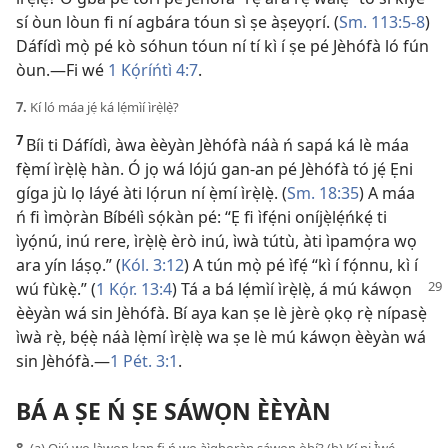
sí òun lòun fi ní agbára tóun sì ṣe àṣeyọrí. (
Sm. 113:​5-8
)
Dáfídì mọ̀ pé kò sóhun tóun ní tí kì í ṣe pé Jèhófà ló fún
òun.​—Fi wé
1 Kọ́ríńtì 4:7
.
7.
Kí ló máa jẹ́ ká lẹ́mìí ìrẹ̀lẹ̀?
7
Bíi ti Dáfídì, àwa èèyàn Jèhófà náà ń sapá ká lè máa
fẹ̀mí ìrẹ̀lẹ̀ hàn. Ó jọ wá lójú gan-an pé Jèhófà tó jẹ́ Ẹni
gíga jù lọ láyé àti lọ́run ní ẹ̀mí ìrẹ̀lẹ̀. (
Sm. 18:35
) A máa
ń fi ìmọ̀ràn Bíbélì sọ́kàn pé: “Ẹ fi ìfẹ́ni oníjẹ̀lẹ́ńkẹ́ ti
ìyọ́nú, inú rere, ìrẹ̀lẹ̀ èrò inú, ìwà tútù, àti ìpamọ́ra wọ
ara yín láṣọ.” (
Kól. 3:12
) A tún mọ̀ pé ìfẹ́ “kì í fọ́nnu, kì í
wú fùkẹ̀.”
(
1 Kọ́r. 13:4
) Tá a bá lẹ́mìí ìrẹ̀lẹ̀, á mú káwọn
èèyàn wá sin Jèhófà. Bí aya kan ṣe lè jèrè ọkọ rẹ̀ nípasẹ̀
ìwà rẹ̀, bẹ́ẹ̀ náà lẹ̀mí ìrẹ̀lẹ̀ wa ṣe lè mú káwọn èèyàn wá
sin Jèhófà.​—
1 Pét. 3:1
.
BÁ A ṢE Ń ṢE SÁWỌN ÈÈYÀN
8.
(a) Ojú wo làwọn kan fi ń wo àìgbọràn sáwọn òbí? (b) Kí ni Ìwé