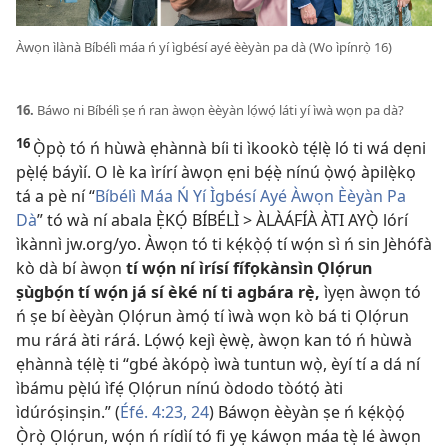
Àwọn ìlànà Bíbélì máa ń yí ìgbésí ayé èèyàn pa dà (Wo ìpínrọ̀ 16)
16.
Báwo ni Bíbélì ṣe ń ran àwọn èèyàn lọ́wọ́ láti yí ìwà wọn pa dà?
16
Ọ̀pọ̀ tó ń hùwà ẹhànnà bíi ti ìkookò tẹ́lẹ̀ ló ti wá dẹni
pẹ̀lẹ́ báyìí. O lè ka ìrírí àwọn ẹni bẹ́ẹ̀ nínú ọ̀wọ́ àpilẹ̀kọ
tá a pè ní “
Bíbélì Máa Ń Yí Ìgbésí Ayé Àwọn Èèyàn Pa
Dà
” tó wà ní abala Ẹ̀KỌ́ BÍBÉLÌ > ÀLÀÁFÍÀ ÀTI AYỌ̀ lórí
ìkànnì jw.org/yo. Àwọn tó ti kẹ́kọ̀ọ́ tí wọ́n sì ń sin Jèhófà
kò dà bí àwọn
tí wọ́n ní ìrísí fífọkànsìn Ọlọ́run
ṣùgbọ́n tí wọ́n já sí èké ní ti agbára rẹ̀,
ìyẹn àwọn tó
ń ṣe bí èèyàn Ọlọ́run àmọ́ tí ìwà wọn kò bá ti Ọlọ́run
mu rárá àti rárá. Lọ́wọ́ kejì ẹ̀wẹ̀, àwọn kan tó ń hùwà
ẹhànnà tẹ́lẹ̀ ti “gbé àkópọ̀ ìwà tuntun wọ̀, èyí tí a dá ní
ìbámu pẹ̀lú ìfẹ́ Ọlọ́run nínú òdodo tòótọ́ àti
ìdúróṣinṣin.” (
Éfé. 4:​23, 24
) Báwọn èèyàn ṣe ń kẹ́kọ̀ọ́
Ọ̀rọ̀ Ọlọ́run, wọ́n ń rídìí tó fi yẹ káwọn máa tẹ̀ lé àwọn