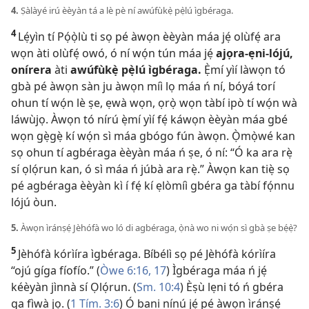
4.
Ṣàlàyé irú èèyàn tá a lè pè ní awúfùkẹ̀ pẹ̀lú ìgbéraga.
4
Lẹ́yìn tí Pọ́ọ̀lù ti sọ pé àwọn èèyàn máa jẹ́ olùfẹ́ ara
wọn àti olùfẹ́ owó, ó ní wọ́n tún máa jẹ́
ajọra-ẹni-lójú,
onírera
àti
awúfùkẹ̀ pẹ̀lú ìgbéraga.
Ẹ̀mí yìí làwọn tó
gbà pé àwọn sàn ju àwọn míì lọ máa ń ní, bóyá torí
ohun tí wọ́n lè ṣe, ẹwà wọn, ọrọ̀ wọn tàbí ipò tí wọ́n wà
láwùjọ. Àwọn tó nírú ẹ̀mí yìí fẹ́ káwọn èèyàn máa gbé
wọn gẹ̀gẹ̀ kí wọ́n sì máa gbógo fún àwọn. Ọ̀mọ̀wé kan
sọ ohun tí agbéraga èèyàn máa ń ṣe, ó ní: “Ó ka ara rẹ̀
sí ọlọ́run kan, ó sì máa ń júbà ara rẹ̀.” Àwọn kan tiẹ̀ sọ
pé agbéraga èèyàn kì í fẹ́ kí ẹlòmíì gbéra ga tàbí fọ́nnu
lójú òun.
5.
Àwọn ìránṣẹ́ Jèhófà wo ló di agbéraga, ọ̀nà wo ni wọ́n sì gbà ṣe bẹ́ẹ̀?
5
Jèhófà kórìíra ìgbéraga. Bíbélì sọ pé Jèhófà kórìíra
“ojú gíga fíofío.” (
Òwe 6:​16, 17
) Ìgbéraga máa ń jẹ́
kéèyàn jìnnà sí Ọlọ́run. (
Sm. 10:4
) Èṣù lẹni tó ń gbéra
ga fìwà jọ. (
1 Tím. 3:6
) Ó bani nínú jẹ́ pé àwọn ìránṣẹ́