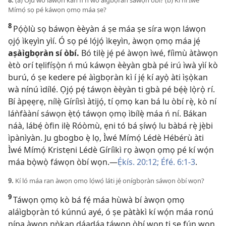
Mímọ́ sọ pé káwọn ọmọ máa ṣe?
8
Pọ́ọ̀lù sọ báwọn èèyàn á ṣe máa ṣe síra wọn láwọn
ọjọ́ ìkẹyìn yìí. Ó sọ pé lọ́jọ́ ìkẹyìn, àwọn ọmọ máa jẹ́
aṣàìgbọràn sí òbí.
Bó tilẹ̀ jẹ́ pé àwọn ìwé, fíìmù àtàwọn
ètò orí tẹlifíṣọ̀n ń mú káwọn èèyàn gbà pé irú ìwà yìí kò
burú, ó ṣe kedere pé àìgbọràn kì í jẹ́ kí ayọ̀ àti ìṣọ̀kan
wà nínú ìdílé. Ọjọ́ pẹ́ táwọn èèyàn ti gbà pé bẹ́ẹ̀ lọ̀rọ̀ rí.
Bí àpẹẹrẹ, nílẹ̀ Gíríìsì àtijọ́, tí ọmọ kan bá lu òbí rẹ̀, kò ní
láǹfààní sáwọn ẹ̀tọ́ táwọn ọmọ ìbílẹ̀ máa ń ní. Bákan
náà, lábẹ́ òfin ilẹ̀ Róòmù, ẹni tó bá ṣíwọ́ lu bàbá rẹ̀ jẹ̀bi
ìpànìyàn. Ju gbogbo ẹ̀ lọ, Ìwé Mímọ́ Lédè Hébérù àti
Ìwé Mímọ́ Kristẹni Lédè Gíríìkì rọ àwọn ọmọ pé kí wọ́n
máa bọ̀wọ̀ fáwọn òbí wọn.​—
Ẹ́kís. 20:12;
Éfé. 6:​1-3
.
9.
Kí ló máa ran àwọn ọmọ lọ́wọ́ láti jẹ́ onígbọràn sáwọn òbí wọn?
9
Táwọn ọmọ kò bá fẹ́ máa hùwà bí àwọn ọmọ
aláìgbọràn tó kúnnú ayé, ó ṣe pàtàkì kí wọ́n máa ronú
nípa àwọn nǹkan dáadáa táwọn òbí wọn ti ṣe fún wọn.