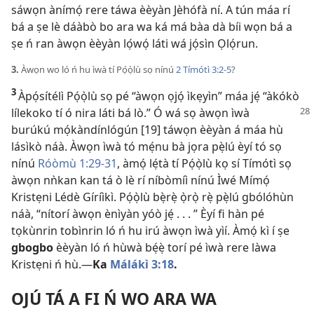
sáwọn ànímọ́ rere táwa èèyàn Jèhófà ní. A tún máa rí
bá a ṣe lè dáàbò bo ara wa ká má bàa dà bíi wọn bá a
ṣe ń ran àwọn èèyàn lọ́wọ́ láti wá jọ́sìn Ọlọ́run.
3.
Àwọn wo ló ń hu ìwà tí Pọ́ọ̀lù sọ nínú
2 Tímótì 3:​2-5
?
3
Àpọ́sítélì Pọ́ọ̀lù sọ pé “àwọn ọjọ́ ìkẹyìn” máa jẹ́ “àkókò
lílekoko tí ó nira láti bá lò.” Ó wá sọ àwọn ìwà
burúkú mọ́kàndínlógún [19] táwọn èèyàn á máa hù
lásìkò náà. Àwọn ìwà tó mẹ́nu bà jọra pẹ̀lú èyí tó sọ
nínú
Róòmù 1:​29-31
, àmọ́ lẹ́tà tí Pọ́ọ̀lù kọ sí Tímótì sọ
àwọn nǹkan kan tá ò lè rí níbòmíì nínú Ìwé Mímọ́
Kristẹni Lédè Gíríìkì. Pọ́ọ̀lù bẹ̀rẹ̀ ọ̀rọ̀ rẹ̀ pẹ̀lú gbólóhùn
náà, “nítorí àwọn ènìyàn yóò jẹ́ . . . ” Èyí fi hàn pé
tọkùnrin tobìnrin ló ń hu irú àwọn ìwà yìí. Àmọ́ kì í ṣe
gbogbo
èèyàn ló ń hùwà bẹ́ẹ̀ torí pé ìwà rere làwa
Kristẹni ń hù.​—
Ka
Málákì 3:18
.
OJÚ TÁ A FI Ń WO ARA WA