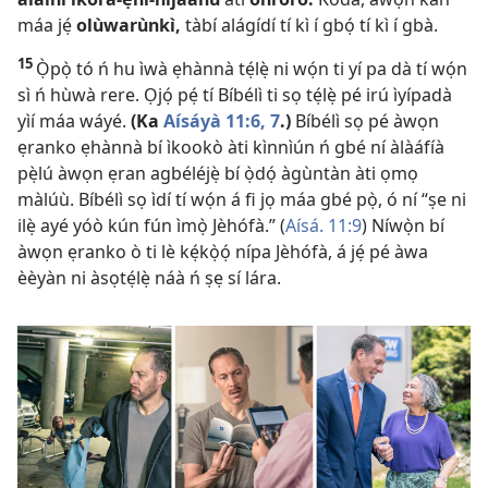
máa jẹ́
olùwarùnkì,
tàbí alágídí tí kì í gbọ́ tí kì í gbà.
15
Ọ̀pọ̀ tó ń hu ìwà ẹhànnà tẹ́lẹ̀ ni wọ́n ti yí pa dà tí wọ́n
sì ń hùwà rere. Ọjọ́ pẹ́ tí Bíbélì ti sọ tẹ́lẹ̀ pé irú ìyípadà
yìí máa wáyé.
(Ka
Aísáyà 11:​6, 7
.)
Bíbélì sọ pé àwọn
ẹranko ẹhànnà bí ìkookò àti kìnnìún ń gbé ní àlàáfíà
pẹ̀lú àwọn ẹran agbéléjẹ̀ bí ọ̀dọ́ àgùntàn àti ọmọ
màlúù. Bíbélì sọ ìdí tí wọ́n á fi jọ máa gbé pọ̀, ó ní “ṣe ni
ilẹ̀ ayé yóò kún fún ìmọ̀ Jèhófà.” (
Aísá. 11:9
) Níwọ̀n bí
àwọn ẹranko ò ti lè kẹ́kọ̀ọ́ nípa Jèhófà, á jẹ́ pé àwa
èèyàn ni àsọtẹ́lẹ̀ náà ń ṣẹ sí lára.