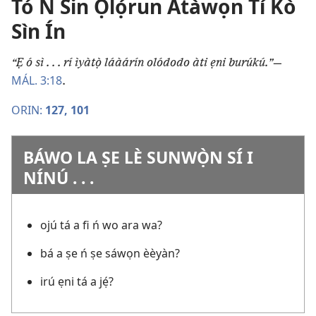
Tó Ń Sin Ọlọ́run Àtàwọn Tí Kò
Sìn Ín
“Ẹ ó sì . . . rí ìyàtọ̀ láàárín olódodo àti ẹni burúkú.”​
—
MÁL. 3:18
.
ORIN:
127,
101
BÁWO LA ṢE LÈ SUNWỌ̀N SÍ I
NÍNÚ . . .
ojú tá a fi ń wo ara wa?
bá a ṣe ń ṣe sáwọn èèyàn?
irú ẹni tá a jẹ́?