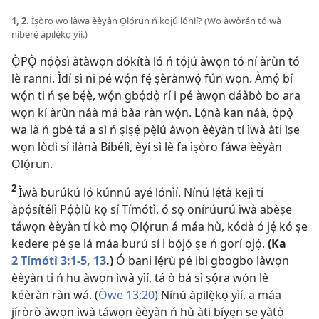
1, 2.
Ìṣòro wo làwa èèyàn Ọlọ́run ń kojú lónìí? (Wo àwòrán tó wà
níbẹ̀rẹ̀ àpilẹ̀kọ yìí.)
Ọ̀PỌ̀ nọ́ọ̀sì àtàwọn dókítà ló ń tọ́jú àwọn tó ní àrùn tó
lè ranni. Ìdí sì ni pé wọ́n fẹ́ ṣèrànwọ́ fún wọn. Àmọ́ bí
wọ́n ti ń ṣe bẹ́ẹ̀, wọ́n gbọ́dọ̀ rí i pé àwọn dáàbò bo ara
wọn kí àrùn náà má bàa ràn wọ́n. Lọ́nà kan náà, ọ̀pọ̀
wa là ń gbé tá a sì ń ṣiṣẹ́ pẹ̀lú àwọn èèyàn tí ìwà àti ìṣe
wọn lòdì sí ìlànà Bíbélì, èyí sì lè fa ìṣòro fáwa èèyàn
Ọlọ́run.
2
Ìwà burúkú ló kúnnú ayé lónìí. Nínú lẹ́tà kejì tí
àpọ́sítélì Pọ́ọ̀lù kọ sí Tímótì, ó sọ onírúurú ìwà abèṣe
táwọn èèyàn tí kò mọ Ọlọ́run á máa hù, kódà ó jẹ́ kó ṣe
kedere pé ṣe lá máa burú sí i bọ́jọ́ ṣe ń gorí ọjọ́.
(Ka
2 Tímótì 3:​1-5,
13
.)
Ó bani lẹ́rù pé ibi gbogbo làwọn
èèyàn ti ń hu àwọn ìwà yìí, tá ò bá sì ṣọ́ra wọ́n lè
kéèràn ràn wá. (
Òwe 13:20
) Nínú àpilẹ̀kọ yìí, a máa
jíròrò àwọn ìwà táwọn èèyàn ń hù àti bíyẹn ṣe yàtọ̀