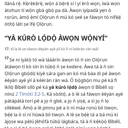
ìlànà rẹ̀. Kẹ̀rẹ̀kẹ̀rẹ̀, wọ́n á bẹ̀rẹ̀ sí í yí èrò wọn, ìwà wọn
àtohun tí wọ́n gbà gbọ́ pa dà. Àwọn ìyípadà yẹn ò
rọrùn, àmọ́ ẹ̀mí Ọlọ́run ń mú kó ṣeé ṣe fáwọn tó nífẹ̀ẹ́
òtítọ́ láti ṣe ìfẹ́ Ọlọ́run.
“YÀ KÚRÒ LỌ́DỌ̀ ÀWỌN WỌ̀NYÍ”
17.
Kí la lè ṣe táwọn èèyàn ayé yìí kò fi ní kéèràn ràn wá?
17
Ṣe ni ìyàtọ̀ tó wà láàárín àwọn tó ń sin Ọlọ́run
àtàwọn tí kò sìn ín túbọ̀ ń ṣe kedere. Àwa tá à ń sin
Ọlọ́run gbọ́dọ̀ kíyè sára gan-an kó má bàa di pé àwọn
èèyàn ayé yìí á kéèràn ràn wá. Ó bọ́gbọ́n mu pé ká fi
ìkìlọ̀ Bíbélì sílò pé ká
yà kúrò lọ́dọ̀
àwọn tí Bíbélì sọ
nínú
2 Tímótì 3:​2-5
. Ká sòótọ́, a ò lè sá fáwọn èèyàn ayé
pátápátá torí pé a jọ ń gbé, a jọ ń ṣiṣẹ́, a sì jọ ń lọ
síléèwé. Àmọ́ a lè pinnu pé a ò ní máa ronú bíi tiwọn,
bẹ́ẹ̀ la ò sì ní hùwà bíi tiwọn. A lè ṣe bẹ́ẹ̀ tá a bá mú kí
àjọṣe wa pẹ̀lú Jèhófà túbọ̀ lágbára, tá à ń kẹ́kọ̀ọ́ Bíbélì,