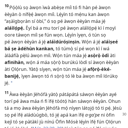
10
Pọ́ọ̀lù sọ àwọn ìwà abèṣe míì tó fi hàn pé àwọn
èèyàn ò nífẹ̀ẹ́ àwọn míì. Lẹ́yìn tó mẹ́nu kan àwọn
“aṣàìgbọràn sí òbí,” ó sọ pé àwọn èèyàn máa jẹ́
aláìlọ́pẹ́.
Èyí bá a mu torí pé àwọn aláìlọ́pẹ́ kì í mọyì
oore táwọn míì ṣe fún wọn. Lẹ́yìn ìyẹn, ó tún sọ
pé àwọn èèyàn á jẹ́
aláìdúróṣinṣin.
Wọ́n á jẹ́
aláìṣeé
bá ṣe àdéhùn kankan,
tó túmọ̀ sí pé wọn kì í wá
àlàáfíà pẹ̀lú àwọn míì. Wọ́n tún máa jẹ́
asọ̀rọ̀ òdì
àti
afinihàn,
wọ́n á máa sọ̀rọ̀ burúkú lòdì sí àwọn èèyàn
àti Ọlọ́run. Yàtọ̀ síyẹn, wọ́n tún máa jẹ́
afọ̀rọ̀-èké-
banijẹ́,
ìyẹn àwọn tó ń sọ̀rọ̀ tó lè ba àwọn míì lórúkọ
jẹ́.
*
11
Àwa èèyàn Jèhófà yàtọ̀ pátápátá sáwọn èèyàn ayé
torí pé àwa máa ń fi ìfẹ́ tòótọ́ hàn sáwọn èèyàn. Ohun
tá a mọ àwa èèyàn Jèhófà mọ́ nìyẹn látọjọ́ tó ti pẹ́. Jésù
sọ pé ìfẹ́ aládùúgbò, tó jẹ́
apá kan ìfẹ́
a·ga’pe
ni òfin
kejì tó ṣe pàtàkì jù nínú Òfin Mósè lẹ́yìn ìfẹ́ fún Ọlọ́run