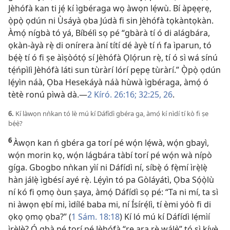
Jèhófà kan ti jẹ́ kí ìgbéraga wọ àwọn lẹ́wù. Bí àpẹẹrẹ,
ọ̀pọ̀ ọdún ni Ùsáyà ọba Júdà fi sin Jèhófà tọkàntọkàn.
Àmọ́ nígbà tó yá, Bíbélì sọ pé “gbàrà tí ó di alágbára,
ọkàn-àyà rẹ̀ di onírera àní títí dé àyè tí ń fa ìparun, tó
bẹ́ẹ̀ tí ó fi ṣe àìṣòótọ́ sí Jèhófà Ọlọ́run rẹ̀, tí ó sì wá sínú
tẹ́ńpìlì Jèhófà láti sun tùràrí lórí pẹpẹ tùràrí.” Ọ̀pọ̀ ọdún
lẹ́yìn náà, Ọba Hesekáyà náà hùwà ìgbéraga, àmọ́ ó
tètè ronú pìwà dà.​—
2 Kíró. 26:16;
32:​25, 26
.
6.
Kí làwọn nǹkan tó lè mú kí Dáfídì gbéra ga, àmọ́ kí nìdí tí kò fi ṣe
bẹ́ẹ̀?
6
Àwọn kan ń gbéra ga torí pé wọ́n lẹ́wà, wọ́n gbayì,
wọ́n morin kọ, wọ́n lágbára tàbí torí pé wọ́n wà nípò
gíga. Gbogbo nǹkan yìí ni Dáfídì ní, síbẹ̀ ó fẹ̀mí ìrẹ̀lẹ̀
hàn jálẹ̀ ìgbésí ayé rẹ̀. Lẹ́yìn tó pa Gòláyátì, Ọba Sọ́ọ̀lù
ní kó fi ọmọ òun ṣaya, àmọ́ Dáfídì sọ pé: “Ta ni mí, ta sì
ni àwọn ẹbí mi, ìdílé baba mi, ní Ísírẹ́lì, tí èmi yóò fi di
ọkọ ọmọ ọba?” (
1 Sám. 18:18
) Kí ló mú kí Dáfídì lẹ́mìí
ìrẹ̀lẹ̀? Ó gbà pé torí pé Jèhófà “rẹ ara rẹ̀ wálẹ̀” tó sì kíyè