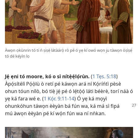
Àwọn ọkùnrin tó ti ń ṣiṣẹ́ látàárọ̀ rò pé ó yẹ kí owó wọn ju tàwọn òṣìṣẹ́
tó dé kẹ́yìn lọ
Jẹ́ ẹni tó moore, kó o sì nítẹ̀ẹ́lọ́rùn.
(
1 Tẹs. 5:18
)
Àpọ́sítélì Pọ́ọ̀lù ò retí pé káwọn ará ní Kọ́ríńtì pèsè
ohun tóun nílò, bó tiẹ̀ jẹ́ pé ó lẹ́tọ̀ọ́ láti béèrè, torí náà ó
yẹ ká fara wé e. (
1 Kọ́r. 9:11-14
) Ó yẹ ká mọyì
ohunkóhun táwọn èèyàn bá fún wa, ká má sì
fipá
mú àwọn èèyàn pé kí wọ́n fún wa ní nǹkan.