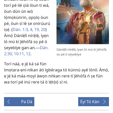
torí pé ilé ọlá lòun ti wá,
òun dùn ún wò
lọ́mọkùnrin, ọpọlọ òun
pé, òun sì lè ṣe onírúurú
iṣẹ́. (
Dán. 1:3, 4,
19, 20
)
Àmọ́ Dáníẹ́lì nírẹ̀lẹ̀, ìyẹn
ló mú kí Jèhófà sọ pé ó
ṣeyebíye gan-an.—
Dán.
Dáníẹ́lì nírẹ̀lẹ̀, ìyẹn ló mú kí Jèhófà
2:30;
10:11, 12
.
sọ pé ó ṣeyebíye
Torí náà, ẹ jẹ́ ká sá fún
ìmọtara-ẹni-nìkan àti ìgbéraga tó kúnnú ayé lónìí. Àmọ́,
ẹ jẹ́ ká máa mọyì àwọn nǹkan rere tí Jèhófà ń ṣe fún
wa torí pé inú rere tá ò lẹ́tọ̀ọ́ sí ni.
Pa Dà
Èyí Tó Kàn