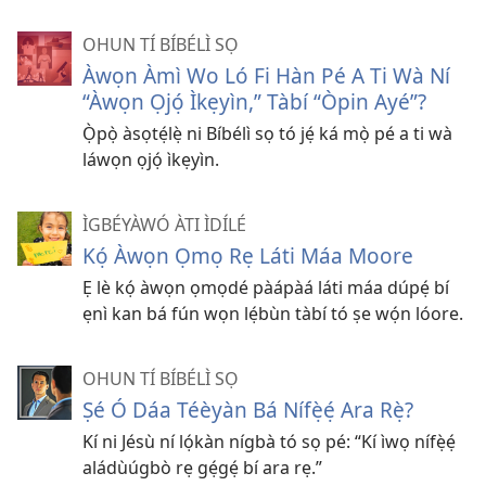
OHUN TÍ BÍBÉLÌ SỌ
Àwọn Àmì Wo Ló Fi Hàn Pé A Ti Wà Ní
“Àwọn Ọjọ́ Ìkẹyìn,” Tàbí “Òpin Ayé”?
Ọ̀pọ̀ àsọtẹ́lẹ̀ ni Bíbélì sọ tó jẹ́ ká mọ̀ pé a ti wà
láwọn ọjọ́ ìkẹyìn.
ÌGBÉYÀWÓ ÀTI ÌDÍLÉ
Kọ́ Àwọn Ọmọ Rẹ Láti Máa Moore
Ẹ lè kọ́ àwọn ọmọdé pàápàá láti máa dúpẹ́ bí
ẹnì kan bá fún wọn lẹ́bùn tàbí tó ṣe wọ́n lóore.
OHUN TÍ BÍBÉLÌ SỌ
Ṣé Ó Dáa Téèyàn Bá Nífẹ̀ẹ́ Ara Rẹ̀?
Kí ni Jésù ní lọ́kàn nígbà tó sọ pé: “Kí ìwọ nífẹ̀ẹ́
aládùúgbò rẹ gẹ́gẹ́ bí ara rẹ.”