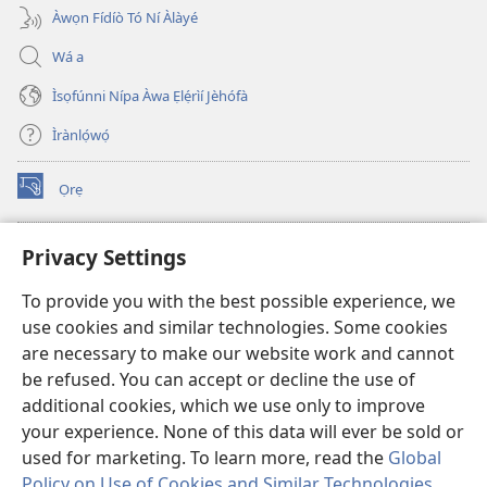
Àwọn Fídíò Tó Ní Àlàyé
Wá a
Ìsọfúnni Nípa Àwa Ẹlẹ́rìí Jèhófà
Ìrànlọ́wọ́
Ọrẹ
(opens
new
window)
ÀKÁ ÌWÉ ORÍ ÍŃTÁNẸ́Ẹ̀TÌ TI Watchtower™
Privacy Settings
(opens
new
®
JW Hub
To provide you with the best possible experience, we
window)
(opens
use cookies and similar technologies. Some cookies
new
®
JW Library
window)
are necessary to make our website work and cannot
be refused. You can accept or decline the use of
®
Watchtower Library
additional cookies, which we use only to improve
your experience. None of this data will ever be sold or
used for marketing. To learn more, read the
Global
Policy on Use of Cookies and Similar Technologies
.