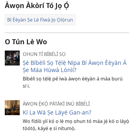
Àwọn Àkòrí Tó Jọ Ọ́
Bí Èèyàn Ṣe Lè Fìwà Jọ Ọlọ́run
O Tún Lè Wo
OHUN TÍ BÍBÉLÌ SỌ
Ṣé Bíbélì Sọ Tẹ́lẹ̀ Nípa Bí Àwọn Èèyàn Á
Ṣe Máa Hùwà Lónìí?
Bíbélì sọ tẹ́lẹ̀ pé ìwà àwọn èèyàn á máa burú
sí i.
ÀWỌN Ẹ̀KỌ́ PÀTÀKÌ INÚ BÍBÉLÌ
Kí La Wá Ṣe Láyé Gan-an?
Wo fídíò yìí kó o lè mọ ohun tó máa jẹ́ kó o láyọ̀
tòótọ́, káyé ẹ sì nítumọ̀.