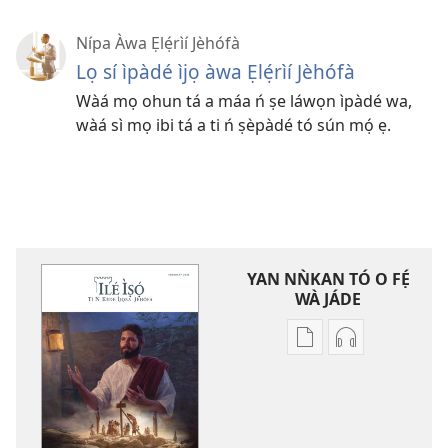
Nípa Àwa Ẹlẹ́rìí Jèhófà
Lọ sí ìpàdé ìjọ àwa Ẹlẹ́rìí Jèhófà
Wàá mọ ohun tá a máa ń ṣe láwọn ìpàdé wa,
wàá sì mọ ibi tá a ti ń ṣèpàdé tó sún mọ́ ẹ.
YAN NǸKAN TÓ O FẸ́
WÀ JÁDE
Bó
Bó
o
O
ṣe
Ṣe
fẹ́
Fẹ́
wa
Wa