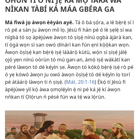
OHUN TÍ Ò NÍ JẸ́ KÁ MỌ TARA WA
NÌKAN TÀBÍ KÁ MÁA GBÉRA GA
Má fìwà jọ àwọn èèyàn ayé.
Tá ò bá ṣọ́ra, a lè bẹ̀rẹ̀ sí í
rò pé a sàn ju àwọn míì lọ. Jésù fi hàn pé ó lè ṣẹlẹ̀ sí wa
nígbà tó sọ àpèjúwe àwọn tó ṣiṣẹ́ nínú ọgbà àjàrà kan,
tí ọ̀gá wọn sì san owó dínárì kan fún ẹnì kọ̀ọ̀kan wọn.
Àwọn òṣìṣẹ́ kan bẹ̀rẹ̀ iṣẹ́ láàárọ̀ kùtù, wọ́n sì ṣiṣẹ́ jálẹ̀
ọjọ́ yẹn nínú oòrùn tó mú gan-an, àmọ́ iṣẹ́ wákàtí kan
péré làwọn tó dé kẹ́yìn ṣe. Àwọn tó kọ́kọ́ bẹ̀rẹ̀ iṣẹ́ rò pé
ó yẹ kówó àwọn ju owó àwọn òṣìṣẹ́ tó dé kẹ́yìn lọ torí
pé àtàárọ̀ làwọn ti ń ṣiṣẹ́. (
Mát. 20:1-16
) Ẹ̀kọ́ tí Jésù fi
àpèjúwe yìí kọ́ àwa ọmọlẹ́yìn ẹ̀ ni pé ká jẹ́ kí àwọn
nǹkan tí Ọlọ́run ń pèsè fún wa tẹ́ wa lọ́rùn.