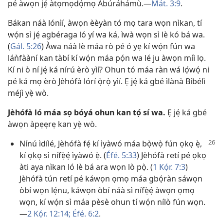
pé àwọn jẹ́ àtọmọdọ́mọ Ábúráhámù.—
Mát. 3:9
.
Bákan náà lónìí, àwọn èèyàn tó mọ tara wọn nìkan, tí
wọ́n sì jẹ́ agbéraga ló yí wa ká, ìwà wọn sì lè kó bá wa.
(
Gál. 5:26
) Àwa náà lè máa rò pé ó yẹ kí wọ́n fún wa
láǹfààní kan tàbí kí wọ́n máa pọ́n wa lé ju àwọn míì lọ.
Kí ni ò ní jẹ́ ká nírú èrò yìí? Ohun tó máa ràn wá lọ́wọ́ ni
pé ká mọ èrò Jèhófà lórí ọ̀rọ̀ yìí. Ẹ jẹ́ ká gbé ìlànà Bíbélì
méjì yẹ̀ wò.
Jèhófà ló máa sọ bóyá ohun kan tọ́ sí wa.
Ẹ jẹ́ ká gbé
àwọn àpẹẹrẹ kan yẹ̀ wò.
Nínú ìdílé, Jèhófà fẹ́ kí ìyàwó máa bọ̀wọ̀ fún ọkọ ẹ̀,
kí ọkọ sì nífẹ̀ẹ́ ìyàwó ẹ̀. (
Éfé. 5:33
) Jèhófà retí pé ọkọ
àti aya nìkan ló lè bá ara wọn lò pọ̀. (
1 Kọ́r. 7:3
)
Jèhófà tún retí pé káwọn ọmọ máa gbọ́ràn sáwọn
òbí wọn lẹ́nu, káwọn òbí náà sì nífẹ̀ẹ́ àwọn ọmọ
wọn, kí wọ́n sì máa pèsè ohun tí wọ́n nílò fún wọn.
—
2 Kọ́r. 12:14;
Éfé. 6:2
.