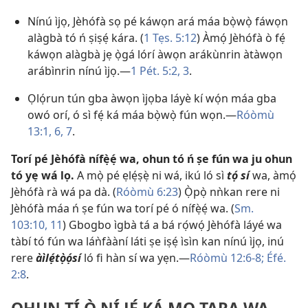
Nínú ìjọ, Jèhófà sọ pé káwọn ará máa bọ̀wọ̀ fáwọn
alàgbà tó ń ṣiṣẹ́ kára. (
1 Tẹs. 5:12
) Àmọ́ Jèhófà ò fẹ́
káwọn alàgbà jẹ ọ̀gá lórí àwọn arákùnrin àtàwọn
arábìnrin nínú ìjọ.—
1 Pét. 5:2, 3
.
Ọlọ́run tún gba àwọn ìjọba láyè kí wọ́n máa gba
owó orí, ó sì fẹ́ ká máa bọ̀wọ̀ fún wọn.—
Róòmù
13:1,
6, 7
.
Torí pé Jèhófà nífẹ̀ẹ́ wa, ohun tó ń ṣe fún wa ju ohun
tó yẹ wá lọ.
A mọ̀ pé ẹlẹ́ṣẹ̀ ni wá, ikú ló sì
tọ́ sí
wa, àmọ́
Jèhófà rà wá pa dà. (
Róòmù 6:23
) Ọ̀pọ̀ nǹkan rere ni
Jèhófà máa ń ṣe fún wa torí pé ó nífẹ̀ẹ́ wa. (
Sm.
103:10, 11
) Gbogbo ìgbà tá a bá rọ́wọ́ Jèhófà láyé wa
tàbí tó fún wa láǹfààní láti ṣe iṣẹ́ ìsìn kan nínú ìjọ, inú
rere
àìlẹ́tọ̀ọ́sí
ló fi hàn sí wa yẹn.—
Róòmù 12:6-8;
Éfé.
2:8
.