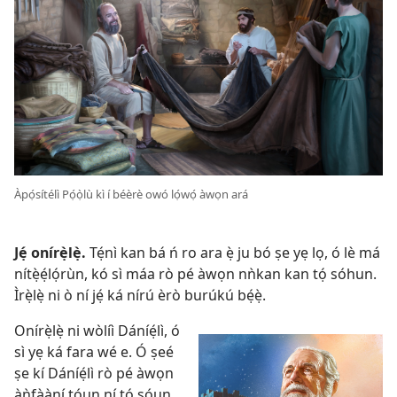
Àpọ́sítélì Pọ́ọ̀lù kì í béèrè owó lọ́wọ́ àwọn ará
Jẹ́ onírẹ̀lẹ̀.
Tẹ́nì kan bá ń ro ara ẹ̀ ju bó ṣe yẹ lọ, ó lè má
nítẹ̀ẹ́lọ́rùn, kó sì máa rò pé àwọn nǹkan kan tọ́ sóhun.
Ìrẹ̀lẹ̀ ni ò ní jẹ́ ká nírú èrò burúkú bẹ́ẹ̀.
Onírẹ̀lẹ̀ ni wòlíì Dáníẹ́lì, ó
sì yẹ ká fara wé e. Ó ṣeé
ṣe kí Dáníẹ́lì rò pé àwọn
àǹfààní tóun ní tọ́ sóun