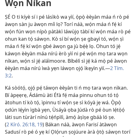
Wọn Nìkan
ṢÉ O ti kíyè sí i pé lásìkò wa yìí, ọ̀pọ̀ èèyàn máa ń rò pé
àwọn sàn ju àwọn míì lọ? Torí náà, wọ́n máa ń fẹ́ kí
wọ́n fún wọn nípò pàtàkì láwùjọ tàbí kí wọ́n máa rò pé
ohun kan tọ́ sáwọn. Kò sí bí wọ́n ṣe gbayì tó, wọ́n ṣì
máa ń fẹ́ kí wọ́n gbé àwọn ga jù bẹ́ẹ̀ lọ. Ohun tó jẹ́
káwọn èèyàn máa nírú èrò yìí ni pé wọ́n mọ tara wọn
nìkan, wọ́n sì jẹ́ aláìmoore. Bíbélì sì jẹ́ ká mọ̀ pé àwọn
èèyàn máa nírú ìwà yẹn láwọn ọjọ́ ìkẹyìn yìí.—
2 Tím.
3:2
.
Ká sòótọ́, ọjọ́ pẹ́ táwọn èèyàn ti ń mọ tara wọn nìkan.
Bí àpẹẹrẹ, Ádámù àti Éfà fẹ́ máa pinnu ohun tó tọ́
àtohun tí kò tọ́, ìpinnu tí wọ́n ṣe sì kóyà jẹ wá. Ọ̀pọ̀
ọdún lẹ́yìn ìgbà yẹn, Ùsáyà ọba Júdà rò pé òun lẹ́tọ̀ọ́
láti sun tùràrí nínú tẹ́ńpìlì, àmọ́ àṣìṣe gbáà ló ṣe.
(
2 Kíró. 26:18, 19
) Bákan náà, àwọn Farisí àtàwọn
Sadusí rò pé ó yẹ kí Ọlọ́run ṣojúure àrà ọ̀tọ̀ sáwọn torí