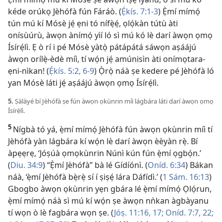
kéde orúkọ Jèhófà fún Fáráò. (
Ẹ́kís. 7:​1-3
) Ẹ̀mí mímọ́
tún mú kí Mósè jẹ́ ẹni tó nífẹ̀ẹ́, ọlọ́kàn tútù àti
onísùúrù, àwọn ànímọ́ yìí ló sì mú kó lè darí àwọn ọmọ
Ísírẹ́lì. Ẹ ò rí i pé Mósè yàtọ̀ pátápátá sáwọn aṣáájú
àwọn orílẹ̀-èdè míì, tí wọ́n jẹ́ amúnisìn àti onímọtara-
ẹni-nìkan! (
Ẹ́kís. 5:​2,
6-9
) Ọ̀rọ̀ náà ṣe kedere pé Jèhófà ló
yan Mósè láti jẹ́ aṣáájú àwọn ọmọ Ísírẹ́lì.
5.
Ṣàlàyé bí Jèhófà ṣe fún àwọn ọkùnrin míì lágbára láti darí àwọn ọmọ
Ísírẹ́lì.
5
Nígbà tó yá, ẹ̀mí mímọ́ Jèhófà fún àwọn ọkùnrin míì tí
Jèhófà yàn lágbára kí wọ́n lè darí àwọn èèyàn rẹ̀. Bí
àpẹẹrẹ, ‘Jóṣúà ọmọkùnrin Núnì kún fún ẹ̀mí ọgbọ́n.’
(
Diu. 34:9
) “Ẹ̀mí Jèhófà” bà lé Gídíónì. (
Oníd. 6:34
) Bákan
náà, ‘ẹ̀mí Jèhófà bẹ̀rẹ̀ sí í ṣiṣẹ́ lára Dáfídì.’ (
1 Sám. 16:13
)
Gbogbo àwọn ọkùnrin yẹn gbára lé ẹ̀mí mímọ́ Ọlọ́run,
ẹ̀mí mímọ́ náà sì mú kí wọ́n ṣe àwọn nǹkan àgbàyanu
tí wọn ò lè fagbára wọn ṣe. (
Jóṣ. 11:​16, 17;
Oníd. 7:​7,
22;