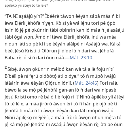
àpilẹ̀kọ yìí àtèyí tó tẹ̀ lé e?
“TA NI aṣáájú yín?” Ìbéèrè táwọn èèyàn sábà máa ń bi
àwa Ẹlẹ́rìí Jèhófà nìyẹn. Kò sì yà wá lẹ́nu torí pé ọ̀pọ̀
ẹ̀sìn ló jẹ́ pé ọkùnrin tàbí obìnrin kan ló máa ń jẹ́ aṣáájú
tàbí ọ̀gá wọn. Àmọ́ ní tàwa Ẹlẹ́rìí Jèhófà, inú wa máa
ń dùn láti sọ pé kì í ṣe èèyàn aláìpé ni Aṣáájú wa. Kàkà
bẹ́ẹ̀, Jésù Kristi tí Ọlọ́run jí dìde ló ń darí wa, Jèhófà
Baba rẹ̀ ló sì ń darí òun náà.​—
Mát. 23:10
.
2
Síbẹ̀, àwọn ọkùnrin mélòó kan wà tá a lè fojú rí tí
Bíbélì pè ní “ẹrú olóòótọ́ àti olóye,” tó ń múpò iwájú
láàárín àwa èèyàn Ọlọ́run lónìí. (
Mát. 24:45
) Torí náà,
báwo la ṣe mọ̀ pé Jèhófà gan-an ló ń darí wa nípasẹ̀
Jésù Kristi ọmọ rẹ̀ bá ò tiẹ̀ fojú rí i? Nínú àpilẹ̀kọ yìí àtèyí
tó tẹ̀ lé e, a máa jíròrò àwọn ẹ̀rí tó fi hàn pé ọjọ́ pẹ́ tí
Jèhófà ti máa ń lo àwọn èèyàn kan láti múpò iwájú.
Nínú àpilẹ̀kọ méjèèjì, a máa jíròrò àwọn ohun mẹ́ta tó
jẹ́ ká mọ̀ pé Jèhófà ni Aṣáájú àwọn èèyàn rẹ̀, àti pé òun