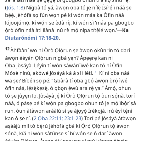
sára láti máa ṣe gẹ́gẹ́ bí gbogbo ohun tí a kọ sínú rẹ̀.’
(
Jóṣ. 1:8
) Nígbà tó yá, àwọn ọba tó jẹ nílẹ̀ Ísírẹ́lì náà ṣe
bẹ́ẹ̀. Jèhófà sọ fún wọn pé kí wọ́n máa ka Òfin náà
lójoojúmọ́, kí wọ́n ṣe ẹ̀dà rẹ̀, kí wọ́n sì ‘máa pa gbogbo
ọ̀rọ̀ òfin náà àti ìlànà inú rẹ̀ mọ́ nípa títẹ̀lé wọn.’​
—Ka
Diutarónómì 17:​18-20
.
12
Àǹfààní wo ni Ọ̀rọ̀ Ọlọ́run ṣe àwọn ọkùnrin tó darí
àwọn èèyàn Ọlọ́run nígbà yẹn? Àpẹẹrẹ kan ni
Ọba Jòsáyà. Lẹ́yìn tí wọ́n ṣàwárí ìwé kan tó ní Òfin
Mósè nínú, akọ̀wé Jòsáyà kà á sí i létí.
Kí ni ọba náà
*
wá ṣe? Bíbélì sọ pé: “Gbàrà tí ọba gbọ́ àwọn ọ̀rọ̀ ìwé
òfin náà, lẹ́sẹ̀kẹsẹ̀, ó gbọn ẹ̀wù ara rẹ̀ ya.” Àmọ́, ohun
tó ṣe jùyẹn lọ. Jòsáyà jẹ́ kí Ọ̀rọ̀ Ọlọ́run tọ́ òun sọ́nà, torí
náà, ó pàṣẹ pé kí wọ́n pa gbogbo ohun tó jẹ mọ́ ìbọ̀rìṣà
run, òun àtàwọn aráàlú sì ṣe àjọyọ̀ Ìrékọjá, irú èyí tẹ́nì
kan ò ṣe rí. (
2 Ọba 22:11;
23:​1-23
) Torí pé Jòsáyà àtàwọn
aṣáájú míì tó bẹ̀rù Jèhófà gbà kí Ọ̀rọ̀ Ọlọ́run tọ́ àwọn
sọ́nà, kíá ni wọ́n ṣàtúnṣe sí bí wọ́n ṣe ń darí àwọn