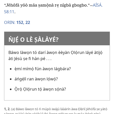
AÍSÁ.
“Jèhófà yóò máa ṣamọ̀nà rẹ nígbà gbogbo.”​
—
58:11
.
ORIN:
152,
22
ǸJẸ́ O LÈ ṢÀLÀYÉ?
Báwo làwọn tó darí àwọn èèyàn Ọlọ́run láyé àtijọ́
àti Jésù ṣe fi hàn pé . . .
ẹ̀mí mímọ́ fún àwọn lágbára?
áńgẹ́lì ran àwọn lọ́wọ́?
Ọ̀rọ̀ Ọlọ́run tọ́ àwọn sọ́nà?
1, 2.
(a) Báwo làwọn tó ń múpò iwájú láàárín àwa Ẹlẹ́rìí Jèhófà ṣe yàtọ̀
sáwọn aṣáájú ẹ̀sìn yòókù? (b) Àwọn nǹkan wo la máa jíròrò nínú