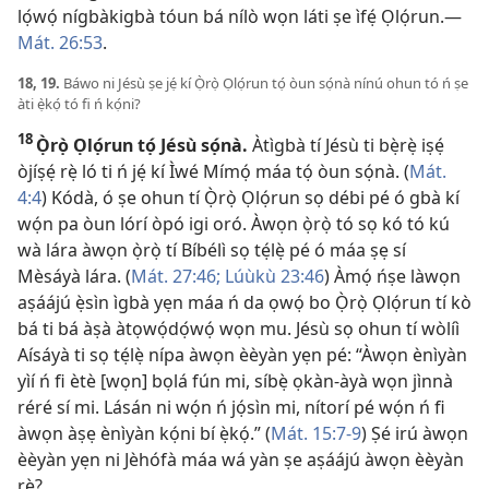
lọ́wọ́ nígbàkigbà tóun bá nílò wọn láti ṣe ìfẹ́ Ọlọ́run.​—
Mát. 26:53
.
18, 19.
Báwo ni Jésù ṣe jẹ́ kí Ọ̀rọ̀ Ọlọ́run tọ́ òun sọ́nà nínú ohun tó ń ṣe
àti ẹ̀kọ́ tó fi ń kọ́ni?
18
Ọ̀rọ̀ Ọlọ́run tọ́ Jésù sọ́nà.
Àtìgbà tí Jésù ti bẹ̀rẹ̀ iṣẹ́
òjíṣẹ́ rẹ̀ ló ti ń jẹ́ kí Ìwé Mímọ́ máa tọ́ òun sọ́nà. (
Mát.
4:4
) Kódà, ó ṣe ohun tí Ọ̀rọ̀ Ọlọ́run sọ débi pé ó gbà kí
wọ́n pa òun lórí òpó igi oró. Àwọn ọ̀rọ̀ tó sọ kó tó kú
wà lára àwọn ọ̀rọ̀ tí Bíbélì sọ tẹ́lẹ̀ pé ó máa ṣẹ sí
Mèsáyà lára. (
Mát. 27:46;
Lúùkù 23:46
) Àmọ́ ńṣe làwọn
aṣáájú ẹ̀sìn ìgbà yẹn máa ń da ọwọ́ bo Ọ̀rọ̀ Ọlọ́run tí kò
bá ti bá àṣà àtọwọ́dọ́wọ́ wọn mu. Jésù sọ ohun tí wòlíì
Aísáyà ti sọ tẹ́lẹ̀ nípa àwọn èèyàn yẹn pé: “Àwọn ènìyàn
yìí ń fi ètè [wọn] bọlá fún mi, síbẹ̀ ọkàn-àyà wọn jìnnà
réré sí mi. Lásán ni wọ́n ń jọ́sìn mi, nítorí pé wọ́n ń fi
àwọn àṣẹ ènìyàn kọ́ni bí ẹ̀kọ́.” (
Mát. 15:​7-9
) Ṣé irú àwọn
èèyàn yẹn ni Jèhófà máa wá yàn ṣe aṣáájú àwọn èèyàn
rẹ̀?