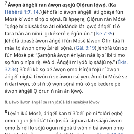
7
Àwọn áńgẹ́lì ran àwọn aṣojú Ọlọ́run lọ́wọ́. (Ka
Hébérù 1:​7,
14
.)
Jèhófà lo àwọn áńgẹ́lì láti gbéṣẹ́ fún
Mósè kí wọ́n sì tọ́ ọ sọ́nà. Bí àpẹẹrẹ, Ọlọ́run rán Mósè
“gẹ́gẹ́ bí olùṣàkóso àti olùdáǹdè láti ọwọ́ áńgẹ́lì tí ó
fara hàn án nínú igi kékeré ẹlẹ́gùn-ún.” (
Ìṣe 7:35
)
Jèhófà tipasẹ̀ àwọn áńgẹ́lì fún Mósè láwọn Òfin táá fi
máa tọ́ àwọn ọmọ Ísírẹ́lì sọ́nà. (
Gál. 3:19
) Jèhófà tún sọ
fún Mósè pé: “Ṣamọ̀nà àwọn ènìyàn náà lọ sí ibi tí mo
sọ fún ọ nípa rẹ̀. Wò ó! Áńgẹ́lì mi yóò lọ ṣáájú rẹ.” (
Ẹ́kís.
32:34
) Bíbélì kò sọ pé àwọn ọmọ Ísírẹ́lì fojú rí àwọn
áńgẹ́lì nígbà tí wọ́n ń ṣe àwọn iṣẹ́ yẹn. Àmọ́ bí Mósè ṣe
ń darí wọn, tó sì ń tọ́ wọn sọ́nà mú kó ṣe kedere pé
àwọn áńgẹ́lì Ọlọ́run ń ràn án lọ́wọ́.
8.
Báwo làwọn áńgẹ́lì ṣe ran Jóṣúà àti Hesekáyà lọ́wọ́?
8
Lẹ́yìn ikú Mósè, áńgẹ́lì kan tí Bíbélì pè ní “olórí ẹgbẹ́
ọmọ ogun Jèhófà” fún Jóṣúà lágbára láti ṣáájú àwọn
ọmọ Ísírẹ́lì lọ sójú ogun nígbà tí wọ́n ń bá àwọn ọmọ