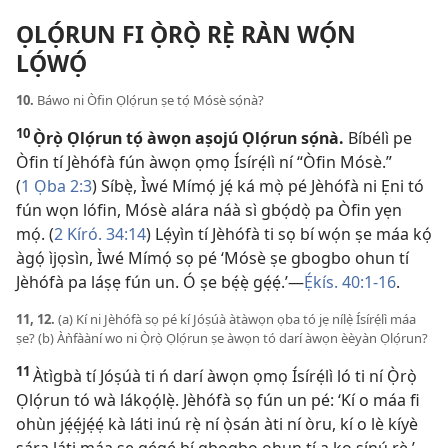
ỌLỌ́RUN FI Ọ̀RỌ̀ RẸ̀ RÀN WỌ́N
LỌ́WỌ́
10.
Báwo ni Òfin Ọlọ́run ṣe tọ́ Mósè sọ́nà?
10
Ọ̀rọ̀ Ọlọ́run tọ́ àwọn aṣojú Ọlọ́run sọ́nà.
Bíbélì pe
Òfin tí Jèhófà fún àwọn ọmọ Ísírẹ́lì ní “Òfin Mósè.”
(
1 Ọba 2:3
) Síbẹ̀, Ìwé Mímọ́ jẹ́ ká mọ̀ pé Jèhófà ni Ẹni tó
fún wọn lófin, Mósè alára náà sì gbọ́dọ̀ pa Òfin yẹn
mọ́. (
2 Kíró. 34:14
) Lẹ́yìn tí Jèhófà ti sọ bí wọ́n ṣe máa kọ́
àgọ́ ìjọsìn, Ìwé Mímọ́ sọ pé ‘Mósè ṣe gbogbo ohun tí
Jèhófà pa láṣẹ fún un. Ó ṣe bẹ́ẹ̀ gẹ́ẹ́.’​—
Ẹ́kís. 40:​1-16
.
11, 12.
(a) Kí ni Jèhófà sọ pé kí Jóṣúà àtàwọn ọba tó jẹ nílẹ̀ Ísírẹ́lì máa
ṣe? (b) Àǹfààní wo ni Ọ̀rọ̀ Ọlọ́run ṣe àwọn tó darí àwọn èèyàn Ọlọ́run?
11
Àtìgbà tí Jóṣúà ti ń darí àwọn ọmọ Ísírẹ́lì ló ti ní Ọ̀rọ̀
Ọlọ́run tó wà lákọọ́lẹ̀. Jèhófà sọ fún un pé: ‘Kí o máa fi
ohùn jẹ́ẹ́jẹ́ẹ́ kà láti inú rẹ̀ ní ọ̀sán àti ní òru, kí o lè kíyè