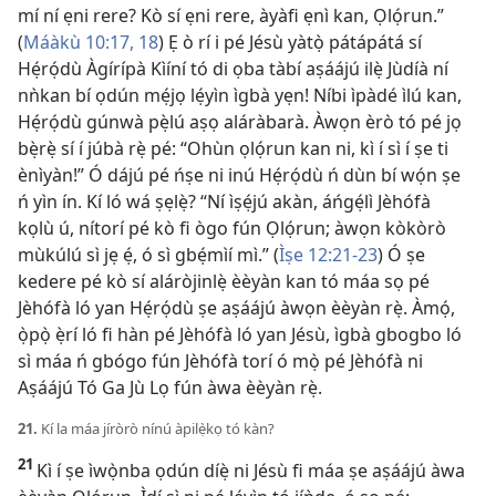
mí ní ẹni rere? Kò sí ẹni rere, àyàfi ẹnì kan, Ọlọ́run.”
(
Máàkù 10:​17, 18
) Ẹ ò rí i pé Jésù yàtọ̀ pátápátá sí
Hẹ́rọ́dù Àgírípà Kìíní tó di ọba tàbí aṣáájú ilẹ̀ Jùdíà ní
nǹkan bí ọdún mẹ́jọ lẹ́yìn ìgbà yẹn! Níbi ìpàdé ìlú kan,
Hẹ́rọ́dù gúnwà pẹ̀lú aṣọ aláràbarà. Àwọn èrò tó pé jọ
bẹ̀rẹ̀ sí í júbà rẹ̀ pé: “Ohùn ọlọ́run kan ni, kì í sì í ṣe ti
ènìyàn!” Ó dájú pé ńṣe ni inú Hẹ́rọ́dù ń dùn bí wọ́n ṣe
ń yìn ín. Kí ló wá ṣẹlẹ̀? “Ní ìṣẹ́jú akàn, áńgẹ́lì Jèhófà
kọlù ú, nítorí pé kò fi ògo fún Ọlọ́run; àwọn kòkòrò
mùkúlú sì jẹ ẹ́, ó sì gbẹ́mìí mì.” (
Ìṣe 12:​21-23
) Ó ṣe
kedere pé kò sí aláròjinlẹ̀ èèyàn kan tó máa sọ pé
Jèhófà ló yan Hẹ́rọ́dù ṣe aṣáájú àwọn èèyàn rẹ̀. Àmọ́,
ọ̀pọ̀ ẹ̀rí ló fi hàn pé Jèhófà ló yan Jésù, ìgbà gbogbo ló
sì máa ń gbógo fún Jèhófà torí ó mọ̀ pé Jèhófà ni
Aṣáájú Tó Ga Jù Lọ fún àwa èèyàn rẹ̀.
21.
Kí la máa jíròrò nínú àpilẹ̀kọ tó kàn?
21
Kì í ṣe ìwọ̀nba ọdún díẹ̀ ni Jésù fi máa ṣe aṣáájú àwa