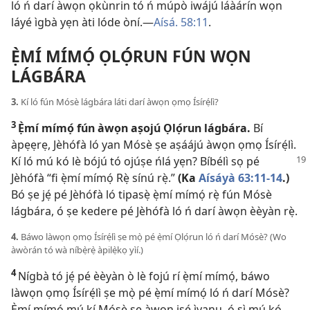
ló ń darí àwọn ọkùnrin tó ń múpò iwájú láàárín wọn
láyé ìgbà yẹn àti lóde òní.​—
Aísá. 58:11
.
Ẹ̀MÍ MÍMỌ́ ỌLỌ́RUN FÚN WỌN
LÁGBÁRA
3.
Kí ló fún Mósè lágbára láti darí àwọn ọmọ Ísírẹ́lì?
3
Ẹ̀mí mímọ́ fún àwọn aṣojú Ọlọ́run lágbára.
Bí
àpẹẹrẹ, Jèhófà ló yan Mósè ṣe aṣáájú àwọn ọmọ Ísírẹ́lì.
Kí ló mú kó lè
bójú tó ojúṣe ńlá yẹn? Bíbélì sọ pé
Jèhófà “fi ẹ̀mí mímọ́ Rẹ̀ sínú rẹ̀.”
(Ka
Aísáyà 63:​11-14
.)
Bó ṣe jẹ́ pé Jèhófà ló tipasẹ̀ ẹ̀mí mímọ́ rẹ̀ fún Mósè
lágbára, ó ṣe kedere pé Jèhófà ló ń darí àwọn èèyàn rẹ̀.
4.
Báwo làwọn ọmọ Ísírẹ́lì ṣe mọ̀ pé ẹ̀mí Ọlọ́run ló ń darí Mósè? (Wo
àwòrán tó wà níbẹ̀rẹ̀ àpilẹ̀kọ yìí.)
4
Nígbà tó jẹ́ pé èèyàn ò lè fojú rí ẹ̀mí mímọ́, báwo
làwọn ọmọ Ísírẹ́lì ṣe mọ̀ pé ẹ̀mí mímọ́ ló ń darí Mósè?
Ẹ̀mí mímọ́ mú kí Mósè ṣe àwọn iṣẹ́ ìyanu, ó sì mú kó