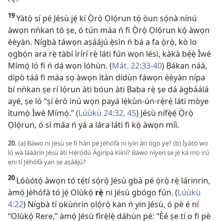
19
Yàtọ̀ sí pé Jésù jẹ́ kí Ọ̀rọ̀ Ọlọ́run tọ́ òun sọ́nà nínú
àwọn nǹkan tó ṣe, ó tún máa ń fi Ọ̀rọ̀ Ọlọ́run kọ́ àwọn
èèyàn. Nígbà táwọn aṣáájú ẹ̀sìn ń bá a fa ọ̀rọ̀, kò lo
ọgbọ́n ara rẹ̀ tàbí ìrírí rẹ̀ láti fún wọn lésì, kàkà bẹ́ẹ̀ Ìwé
Mímọ́ ló fi ń dá wọn lóhùn. (
Mát. 22:​33-40
) Bákan náà,
dípò táá fi máa sọ àwọn ìtàn dídùn fáwọn èèyàn nípa
bí nǹkan ṣe rí lọ́run àti bóun àti Baba rẹ̀ ṣe dá àgbáálá
ayé, ṣe ló “ṣí èrò inú wọn payá lẹ́kùn-ún-rẹ́rẹ́ láti mòye
ìtumọ̀ Ìwé Mímọ́.” (
Lúùkù 24:​32,
45
) Jésù nífẹ̀ẹ́ Ọ̀rọ̀
Ọlọ́run, ó sì máa ń yá a lára láti fi kọ́ àwọn míì.
20.
(a) Báwo ni Jésù ṣe fi hàn pé Jèhófà ni ìyìn àti ògo yẹ? (b) Ìyàtọ̀ wo
ló wà láàárín Jésù àti Hẹ́rọ́dù Àgírípà Kìíní? Báwo nìyẹn ṣe jẹ́ ká mọ irú
ẹni tí Jèhófà yan ṣe aṣáájú?
20
Lóòótọ́ àwọn tó tẹ́tí sọ́rọ̀ Jésù gbà pé ọ̀rọ̀ rẹ̀ lárinrin,
àmọ́ Jèhófà tó jẹ́ Olùkọ́
rẹ̀
ni Jésù gbógo fún. (
Lúùkù
4:22
) Nígbà tí ọkùnrin ọlọ́rọ̀ kan ń yin Jésù, ó pè é ní
“Olùkọ́ Rere,” àmọ́ Jésù fìrẹ̀lẹ̀ dáhùn pé: “Èé ṣe tí o fi pè