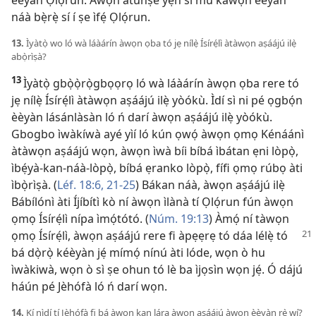
èèyàn Ọlọ́run. Àwọn àtúnṣe yẹn sì mú káwọn èèyàn
náà bẹ̀rẹ̀ sí í ṣe ìfẹ́ Ọlọ́run.
13.
Ìyàtọ̀ wo ló wà láàárín àwọn ọba tó jẹ nílẹ̀ Ísírẹ́lì àtàwọn aṣáájú ilẹ̀
abọ̀rìṣà?
13
Ìyàtọ̀ gbọ̀ọ̀rọ̀gbọọrọ ló wà láàárín àwọn ọba rere tó
jẹ nílẹ̀ Ísírẹ́lì àtàwọn aṣáájú ilẹ̀ yòókù. Ìdí sì ni pé ọgbọ́n
èèyàn lásánlàsàn ló ń darí àwọn aṣáájú ilẹ̀ yòókù.
Gbogbo ìwàkíwà ayé yìí ló kún ọwọ́ àwọn ọmọ Kénáánì
àtàwọn aṣáájú wọn, àwọn ìwà bíi bíbá ìbátan ẹni lòpọ̀,
ìbẹ́yà-kan-náà-lòpọ̀, bíbá ẹranko lòpọ̀, fífi ọmọ rúbọ àti
ìbọ̀rìṣà. (
Léf. 18:​6,
21-25
) Bákan náà, àwọn aṣáájú ilẹ̀
Bábílónì àti Íjíbítì kò ní àwọn ìlànà tí Ọlọ́run fún àwọn
ọmọ Ísírẹ́lì nípa ìmọ́tótó. (
Núm. 19:13
) Àmọ́ ní tàwọn
ọmọ Ísírẹ́lì, àwọn aṣáájú rere fi
àpẹẹrẹ tó dáa lélẹ̀ tó
bá dọ̀rọ̀ kéèyàn jẹ́ mímọ́ nínú àti lóde, wọn ò hu
ìwàkiwà, wọn ò sì ṣe ohun tó lè ba ìjọsìn wọn jẹ́. Ó dájú
háún pé Jèhófà ló ń darí wọn.
14.
Kí nìdí tí Jèhófà fi bá àwọn kan lára àwọn aṣáájú àwọn èèyàn rẹ̀ wí?