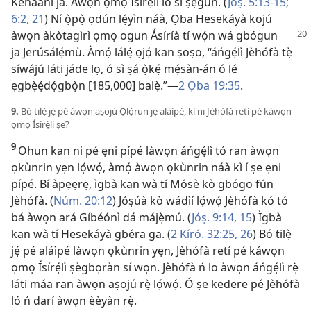
Kénáánì jà. Àwọn ọmọ Ísírẹ́lì ló sì ṣẹ́gun. (
Jóṣ. 5:​13-15;
6:​2,
21
) Ní ọ̀pọ̀ ọdún lẹ́yìn náà, Ọba Hesekáyà kojú
àwọn àkòtagìrì ọmọ ogun Ásíríà tí wọ́n wá
gbógun
ja Jerúsálẹ́mù. Àmọ́ lálẹ́ ọjọ́ kan ṣoṣo, “áńgẹ́lì Jèhófà tẹ̀
síwájú láti jáde lọ, ó sì ṣá ọ̀kẹ́ mẹ́sàn-án ó lé
ẹgbẹ̀ẹ́dọ́gbọ̀n [185,000] balẹ̀.”​—
2 Ọba 19:35
.
9.
Bó tilẹ̀ jẹ́ pé àwọn aṣojú Ọlọ́run jẹ́ aláìpé, kí ni Jèhófà retí pé káwọn
ọmọ Ísírẹ́lì ṣe?
9
Ohun kan ni pé ẹni pípé làwọn áńgẹ́lì tó ran àwọn
ọkùnrin yẹn lọ́wọ́, àmọ́ àwọn ọkùnrin náà kì í ṣe ẹni
pípé. Bí àpẹẹrẹ, ìgbà kan wà tí Mósè kò gbógo fún
Jèhófà. (
Núm. 20:12
) Jóṣúà kò wádìí lọ́wọ́ Jèhófà kó tó
bá àwọn ará Gíbéónì dá májẹ̀mú. (
Jóṣ. 9:​14, 15
) Ìgbà
kan wà tí Hesekáyà gbéra ga. (
2 Kíró. 32:​25, 26
) Bó tilẹ̀
jẹ́ pé aláìpé làwọn ọkùnrin yẹn, Jèhófà retí pé káwọn
ọmọ Ísírẹ́lì ṣègbọràn sí wọn. Jèhófà ń lo àwọn áńgẹ́lì rẹ̀
láti máa ran àwọn aṣojú rẹ̀ lọ́wọ́. Ó ṣe kedere pé Jèhófà
ló ń darí àwọn èèyàn rẹ̀.