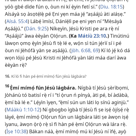
yóò gbé dìde fún ọ, òun ni kí ẹ̀yin fetí sí.” (
Diu. 18:15
)
Aísáyà sọ àsọtẹ́lẹ̀ pé Ẹni yẹn máa jẹ́ “aṣáájú àti aláṣẹ.”
(
Aísá. 55:4
) Lábẹ́ ìmísí, Dáníẹ́lì pe ẹni yẹn ní “Mèsáyà
Aṣáájú.” (
Dán. 9:25
) Níkẹyìn, Jésù Kristi pe ara rẹ̀ ní
“Aṣáájú” àwa èèyàn Ọlọ́run.
(Ka
Mátíù 23:10
.)
Tinútinú
làwọn ọmọ ẹ̀yìn Jésù fi tẹ̀ lé e, wọ́n sì tún jẹ́rìí sí i pé
òun ni Jèhófà yàn ṣe aṣáájú. (
Jòh. 6:​68, 69
) Kí ló jẹ́ kó dá
wọn lójú pé Jésù Kristi ni Jèhófà yàn láti máa darí àwa
èèyàn rẹ̀?
16.
Kí ló fi hàn pé ẹ̀mí mímọ́ fún Jésù lágbára?
16
Ẹ̀mí mímọ́ fún Jésù lágbára.
Nígbà tí Jésù ṣèrìbọmi,
Jòhánù tó batisí rẹ̀ rí i “tí ọ̀run ń pínyà, àti pé, bí àdàbà,
ẹ̀mí bà lé e.” Lẹ́yìn ìyẹn, “ẹ̀mí sún un láti lọ sínú aginjù.”
(
Máàkù 1:​10-12
) Ní gbogbo ìgbà tí Jésù fi ṣe iṣẹ́ òjíṣẹ́ rẹ̀
láyé, ẹ̀mí mímọ́ Ọlọ́run fún un lágbára láti ṣe àwọn iṣẹ́
ìyanu, àwọn ọ̀rọ̀ rẹ̀ sì fi hàn pé ẹ̀mí Ọlọ́run wà lára rẹ̀.
(
Ìṣe 10:38
) Bákan náà, ẹ̀mí mímọ́ mú kí Jésù ní ìfẹ́, ayọ̀