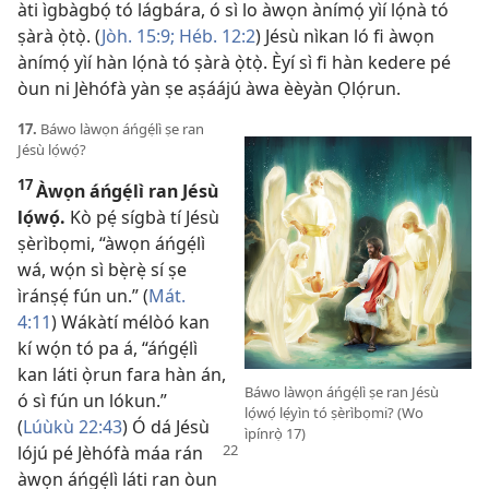
àti ìgbàgbọ́ tó lágbára, ó sì lo àwọn ànímọ́ yìí lọ́nà tó
ṣàrà ọ̀tọ̀. (
Jòh. 15:9;
Héb. 12:2
) Jésù nìkan ló fi àwọn
ànímọ́ yìí hàn lọ́nà tó ṣàrà ọ̀tọ̀. Èyí sì fi hàn kedere pé
òun ni Jèhófà yàn ṣe aṣáájú àwa èèyàn Ọlọ́run.
17.
Báwo làwọn áńgẹ́lì ṣe ran
Jésù lọ́wọ́?
17
Àwọn áńgẹ́lì ran Jésù
lọ́wọ́.
Kò pẹ́ sígbà tí Jésù
ṣèrìbọmi, “àwọn áńgẹ́lì
wá, wọ́n sì bẹ̀rẹ̀ sí ṣe
ìránṣẹ́ fún un.” (
Mát.
4:11
) Wákàtí mélòó kan
kí wọ́n tó pa á, “áńgẹ́lì
kan láti ọ̀run fara hàn án,
Báwo làwọn áńgẹ́lì ṣe ran Jésù
ó sì fún un lókun.”
lọ́wọ́ lẹ́yìn tó ṣèrìbọmi? (Wo
(
Lúùkù 22:43
) Ó dá Jésù
ìpínrọ̀ 17)
lójú pé Jèhófà máa rán
àwọn áńgẹ́lì láti ran òun