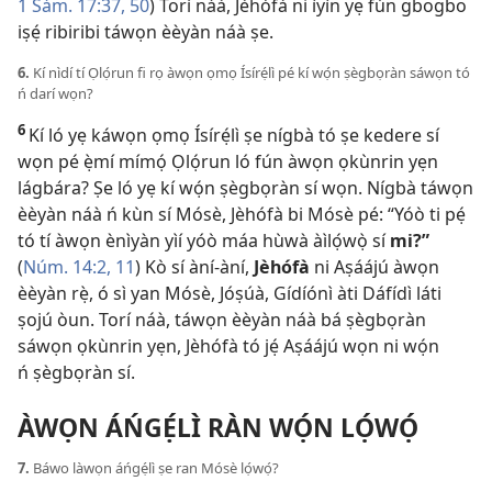
1 Sám. 17:​37,
50
) Torí náà, Jèhófà ni ìyìn yẹ fún gbogbo
iṣẹ́ ribiribi táwọn èèyàn náà ṣe.
6.
Kí nìdí tí Ọlọ́run fi rọ àwọn ọmọ Ísírẹ́lì pé kí wọ́n ṣègbọràn sáwọn tó
ń darí wọn?
6
Kí ló yẹ káwọn ọmọ Ísírẹ́lì ṣe nígbà tó ṣe kedere sí
wọn pé ẹ̀mí mímọ́ Ọlọ́run ló fún àwọn ọkùnrin yẹn
lágbára? Ṣe ló yẹ kí wọ́n ṣègbọràn sí wọn. Nígbà táwọn
èèyàn náà ń kùn sí Mósè, Jèhófà bi Mósè pé: “Yóò ti pẹ́
tó tí àwọn ènìyàn yìí yóò máa hùwà àìlọ́wọ̀ sí
mi?”
(
Núm. 14:​2,
11
) Kò sí àní-àní,
Jèhófà
ni Aṣáájú àwọn
èèyàn rẹ̀, ó sì yan Mósè, Jóṣúà, Gídíónì àti Dáfídì láti
ṣojú òun. Torí náà, táwọn èèyàn náà bá ṣègbọràn
sáwọn ọkùnrin yẹn, Jèhófà tó jẹ́ Aṣáájú wọn ni wọ́n
ń ṣègbọràn sí.
ÀWỌN ÁŃGẸ́LÌ RÀN WỌ́N LỌ́WỌ́
7.
Báwo làwọn áńgẹ́lì ṣe ran Mósè lọ́wọ́?