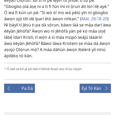
èèyàn Ọlọ́run. Ìdí sì ni pé lẹ́yìn tó jíǹde, ó sọ pé:
“Gbogbo ọlá àṣẹ ni a ti fi fún mi ní ọ̀run àti lórí ilẹ̀ ayé.”
Ó wá fi kún un pé: “Sì wò ó! mo wà pẹ̀lú yín ní gbogbo
àwọn ọjọ́ títí dé ìparí ètò àwọn nǹkan.” (
Mát. 28:​18-20
)
Ní báyìí tí Jésù ti pa dà sọ́run, báwo láá ṣe máa darí àwa
èèyàn Jèhófà? Àwọn wo ni Jèhófà yàn pé kó máa ṣiṣẹ́
lábẹ́ ìdarí Kristi, tí wọ́n á sì máa múpò iwájú láàárín
àwa èèyàn Jèhófà? Báwo làwa Kristẹni ṣe máa dá àwọn
aṣojú Ọlọ́run mọ̀? A máa dáhùn àwọn ìbéèrè yìí nínú
àpilẹ̀kọ tó kàn.
^
Ó ṣeé ṣe kó jẹ́ pé ìwé tí Mósè fọwọ́ ara rẹ̀ kọ nìyẹn.
Pa Dà
Èyí Tó Kàn