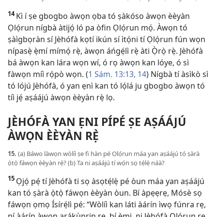
14
Kì í ṣe gbogbo àwọn ọba tó ṣàkóso àwọn èèyàn
Ọlọ́run nígbà àtijọ́ ló pa òfin Ọlọ́run mọ́. Àwọn tó
ṣàìgbọràn sí Jèhófà kọtí ikún sí ìtọ́ni tí Ọlọ́run fún wọn
nípasẹ̀ ẹ̀mí mímọ́ rẹ̀, àwọn áńgẹ́lì rẹ̀ àti Ọ̀rọ̀ rẹ̀. Jèhófà
bá àwọn kan lára wọn wí, ó rọ àwọn kan lóye, ó sì
fàwọn míì rọ́pò wọn. (
1 Sám. 13:​13, 14
) Nígbà tí àsìkò sì
tó lójú Jèhófà, ó yan ẹnì kan tó lọ́lá ju gbogbo àwọn tó
tíì jẹ́ aṣáájú àwọn èèyàn rẹ̀ lọ.
JÈHÓFÀ YAN ẸNI PÍPÉ ṢE AṢÁÁJÚ
ÀWỌN ÈÈYÀN RẸ̀
15.
(a) Báwo làwọn wòlíì ṣe fi hàn pé Ọlọ́run máa yan aṣáájú tó ṣàrà
ọ̀tọ̀ fáwọn èèyàn rẹ̀? (b) Ta ni aṣáájú tí wọ́n sọ tẹ́lẹ̀ náà?
15
Ọjọ́ pẹ́ tí Jèhófà ti sọ àsọtẹ́lẹ̀ pé òun máa yan aṣáájú
kan tó ṣàrà ọ̀tọ̀ fáwọn èèyàn òun. Bí àpẹẹrẹ, Mósè sọ
fáwọn ọmọ Ísírẹ́lì pé: “Wòlíì kan láti àárín ìwọ fúnra rẹ,
ní àárín àwọn arákùnrin rẹ, bí èmi, ni Jèhófà Ọlọ́run rẹ