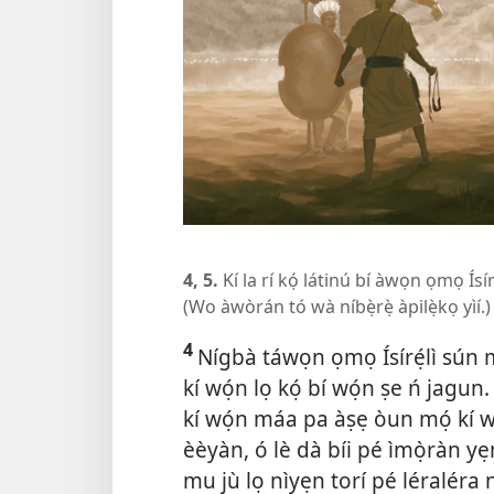
4, 5.
Kí la rí kọ́ látinú bí àwọn ọmọ Ísíré
(Wo àwòrán tó wà níbẹ̀rẹ̀ àpilẹ̀kọ yìí.)
4
Nígbà táwọn ọmọ Ísírẹ́lì sún mó
kí wọ́n lọ kọ́ bí wọ́n ṣe ń jagun. 
kí wọ́n máa pa àṣẹ òun mọ́ kí wọ́
èèyàn, ó lè dà bíi pé ìmọ̀ràn y
mu jù lọ nìyẹn torí pé léraléra n