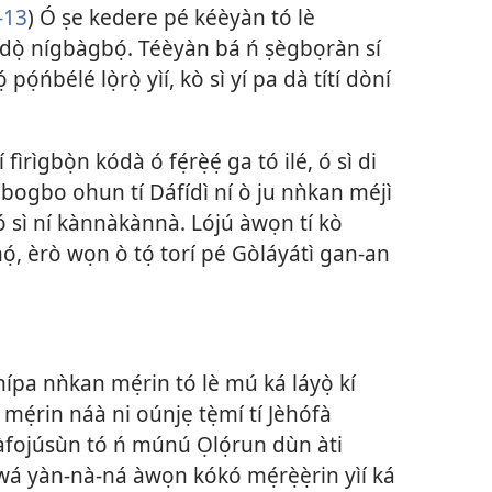
1-13
) Ó ṣe kedere pé kéèyàn tó lè
̣dọ̀ nígbàgbọ́. Téèyàn bá ń ṣègbọràn sí
 pọ́ńbélé lọ̀rọ̀ yìí, kò sì yí pa dà títí dòní
fìrìgbọ̀n kódà ó fẹ́rẹ̀ẹ́ ga tó ilé, ó sì di
gbogbo ohun tí Dáfídì ní ò ju nǹkan méjì
ó sì ní kànnàkànnà. Lójú àwọn tí kò
ọ́, èrò wọn ò tọ́ torí pé Gòláyátì gan-an
 nípa nǹkan mẹ́rin tó lè mú ká láyọ̀ kí
 mẹ́rin náà ni oúnjẹ tẹ̀mí tí Jèhófà
 àfojúsùn tó ń múnú Ọlọ́run dùn àti
á wá yàn-nà-ná àwọn kókó mẹ́rẹ̀ẹ̀rin yìí ká