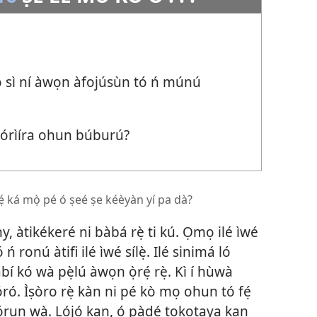
 o sì ní àwọn àfojúsùn tó ń múnú
 kórìíra ohun búburú?
ẹ́ ká mọ̀ pé ó ṣeé ṣe kéèyàn yí pa dà?
, àtikékeré ni bàbá rẹ̀ ti kú. Ọmọ ilé ìwé
ó ń ronú àtifi ilé ìwé sílẹ̀. Ilé sinimá ló
í kó wà pẹ̀lú àwọn ọ̀rẹ́ rẹ̀. Kì í hùwà
lóró. Ìṣòro rẹ̀ kàn ni pé kò mọ ohun tó fẹ́
lọ́run wà. Lọ́jọ́ kan, ó pàdé tọkọtaya kan