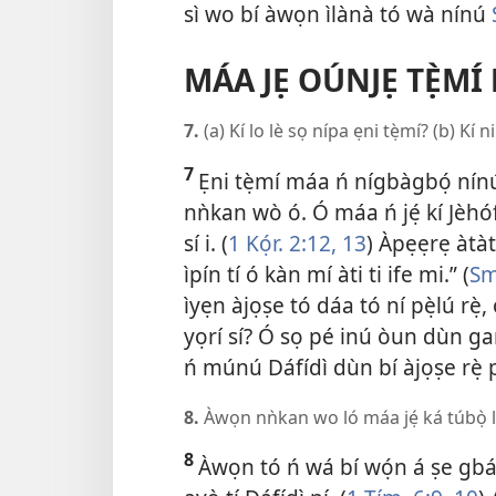
sì wo bí àwọn ìlànà tó wà nínú
MÁA JẸ OÚNJẸ TẸ̀MÍ
7.
(a) Kí lo lè sọ nípa ẹni tẹ̀mí? (b) Kí n
7
Ẹni tẹ̀mí máa ń nígbàgbọ́ nínú 
nǹkan wò ó. Ó máa ń jẹ́ kí Jèhó
sí i. (
1 Kọ́r. 2:​12, 13
) Àpẹẹrẹ àtàtà
ìpín tí ó kàn mí àti ti ife mi.” (
Sm
ìyẹn àjọṣe tó dáa tó ní pẹ̀lú rẹ̀, ó
yọrí sí? Ó sọ pé inú òun dùn g
ń múnú Dáfídì dùn bí àjọṣe rẹ̀ p
8.
Àwọn nǹkan wo ló máa jẹ́ ká túbọ̀ l
8
Àwọn tó ń wá bí wọ́n á ṣe gbád