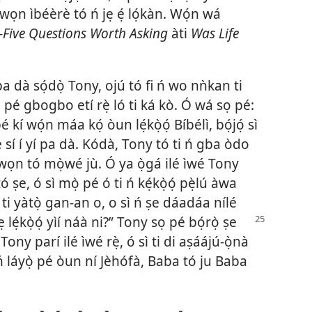
 láwọn ìbéèrè tó ń jẹ ẹ́ lọ́kàn. Wọ́n wá
​—Five Questions Worth Asking
àti
Was Life
 dà sọ́dọ̀ Tony, ojú tó fi ń wo nǹkan ti
 pé gbogbo etí rẹ̀ ló ti ká kò. Ó wá sọ pé:
í wọ́n máa kọ́ òun lẹ́kọ̀ọ́ Bíbélì, bọ́jọ́ sì
rẹ̀ sí í yí pa dà. Kódà, Tony tó ti ń gba òdo
a àwọn tó mọ̀wé jù. Ó ya ọ̀gá ilé ìwé Tony
ṣe, ó sì mọ̀ pé ó ti ń kẹ́kọ̀ọ́ pẹ̀lú àwa
 ti yàtọ̀ gan-an o, o sì ń ṣe dáadáa nílé
ẹ lẹ́kọ̀ọ́ yìí náà ni?” Tony sọ pé bọ́rọ̀ ṣe
ony parí ilé ìwé rẹ̀, ó sì ti di aṣáájú-ọ̀nà
ún ń láyọ̀ pé òun ní Jèhófà, Baba tó ju Baba