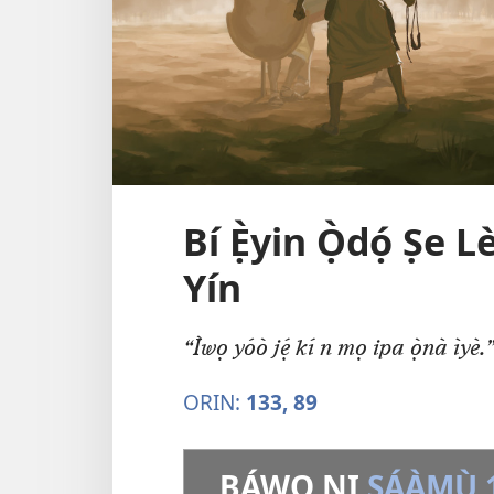
Bí Ẹ̀yin Ọ̀dọ́ Ṣe
Yín
“Ìwọ yóò jẹ́ kí n mọ ipa ọ̀nà ìyè.”
ORIN:
133,
89
BÁWO NI
SÁÀMÙ 