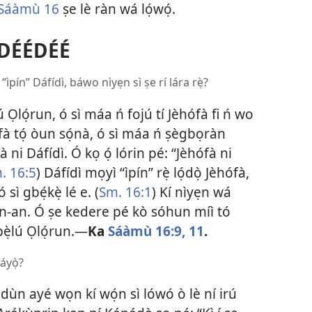
Sáàmù 16
ṣe lè ràn wá lọ́wọ́.
 DÉÉDÉÉ
i “ìpín” Dáfídì, báwo nìyẹn sì ṣe rí lára rẹ̀?
Ọlọ́run, ó sì máa ń fojú tí Jèhófà fi ń wo
fà tọ́ òun sọ́nà, ó sì máa ń ṣègbọràn
 ni Dáfídì. Ó kọ ọ́ lórin pé: “Jèhófà ni
. 16:5
) Dáfídì mọyì “ìpín” rẹ̀ lọ́dọ̀ Jèhófà,
 sì gbẹ́kẹ̀ lé e. (
Sm. 16:1
) Kí nìyẹn wá
an-an. Ó ṣe kedere pé kò sóhun míì tó
ẹ̀lú Ọlọ́run.​—
Ka
Sáàmù 16:​9,
11
.
áyọ̀?
ùn ayé wọn kí wọ́n sì lówó ò lè ní irú