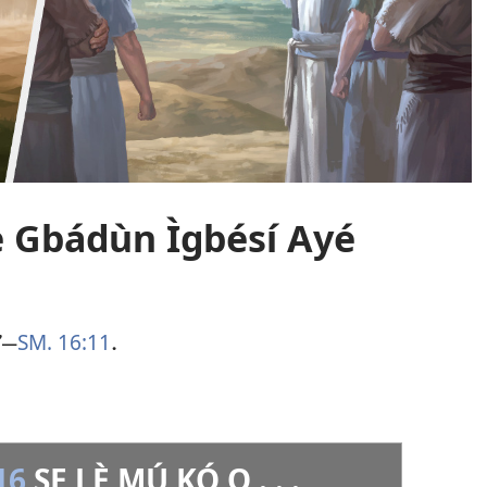
 Lè Gbádùn Ìgbésí Ayé
SM. 16:11
​
—
.
16
ṢE LÈ MÚ KÓ O . . .