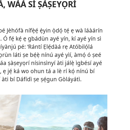
, WÀÁ SÌ ṢÀṢEYỌRÍ
pé Jèhófà nífẹ̀ẹ́ ẹ̀yin ọ̀dọ́ tẹ́ ẹ wà láàárín
n. Ó fẹ́ kẹ́ ẹ gbádùn ayé yín, kí ayé yín sì
íyànjú pé: ‘Rántí Ẹlẹ́dàá rẹ Atóbilọ́lá
ọrùn láti ṣe bẹ́ẹ̀ nínú ayé yìí, àmọ́ ó ṣeé
áa ṣàṣeyọrí nísinsìnyí àti jálẹ̀ ìgbésí ayé
, ẹ jẹ́ ká wo ohun tá a lè rí kọ́ nínú bí
í àti bí Dáfídì ṣe ṣẹ́gun Gòláyátì.