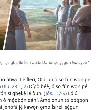
̣lì ṣe gba Ilẹ̀ Ìlérí àti bí Dáfídì ṣe ṣẹ́gun Gòláyátì?
̣ àtiwọ Ilẹ̀ Ìlérí, Ọlọ́run ò sọ fún wọn pé
(
Diu. 28:​1, 2
) Dípò bẹ́ẹ̀, ó sọ fún wọn pé
n sì gbẹ́kẹ̀ lé òun. (
Jóṣ. 1:​7-9
) Lójú
ẹn ò mọ́gbọ́n dání. Àmọ́ ohun tó bọ́gbọ́n
i Jèhófà jẹ́ káwọn ọmọ Ísírẹ́lì ṣẹ́gun