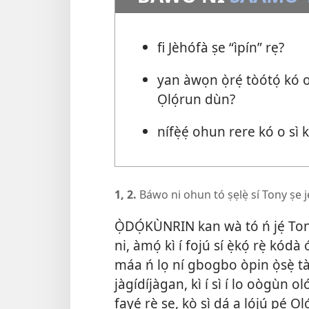
fi Jèhófà ṣe “ìpín” rẹ?
yan àwọn ọ̀rẹ́ tòótọ́ kó
Ọlọ́run dùn?
nífẹ̀ẹ́ ohun rere kó o sì
1, 2.
Báwo ni ohun tó ṣẹlẹ̀ sí Tony ṣe j
Ọ̀DỌ́KÙNRIN kan wà tó ń jẹ́ Tony
ni, àmọ́ kì í fojú sí ẹ̀kọ́ rẹ̀ kódà 
máa ń lọ ní gbogbo òpin ọ̀sẹ̀ tàb
jàgídíjàgan, kì í sì í lo oògùn o
fayé rẹ̀ ṣe, kò sì dá a lójú pé Ọ