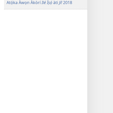
Atọ́ka Àwọn Àkòrí
Ilé Ìṣọ́
àti
Jí!
2018