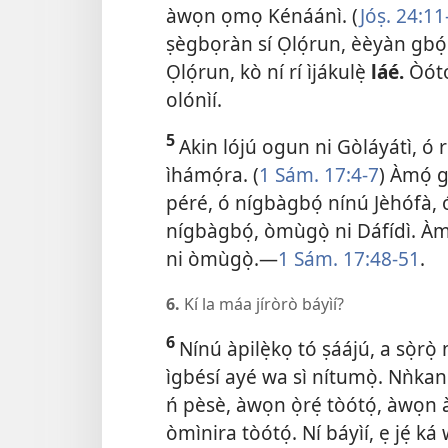
àwọn ọmọ Kénáánì. (
Jóṣ. 24:​1
ṣègbọràn sí Ọlọ́run, èèyàn gbó
Ọlọ́run, kò ní rí ìjákulẹ̀
láé.
Òótọ́
olónìí.
5
Akin lójú ogun ni Gòláyátì, ó rí 
ìhámọ́ra. (
1 Sám. 17:​4-7
) Àmọ́ 
péré, ó nígbàgbọ́ nínú Jèhófà, 
nígbàgbọ́, òmùgọ̀ ni Dáfídì. Àm
ni òmùgọ̀.​—
1 Sám. 17:​48-51
.
6.
Kí la máa jíròrò báyìí?
6
Nínú àpilẹ̀kọ tó ṣáájú, a sọ̀rọ̀
ìgbésí ayé wa sì nítumọ̀. Nǹkan
ń pèsè, àwọn ọ̀rẹ́ tòótọ́, àwọn
òmìnira tòótọ́. Ní báyìí, ẹ jẹ́ k