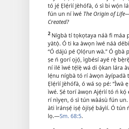
tó jẹ́ Ẹlẹ́rìí Jèhófà, ó sì bi wọ́n
fún un ní ìwé
The Origin of Life
Created?
2
Nígbà tí tọkọtaya náà fi máa pa
yàtọ̀. Ó ti ka àwọn ìwé náà débi
“Ó dájú pé Ọlọ́run wà.” Ó gbà pé k
ṣe ń gorí ọjọ́, ìgbésí ayé rẹ̀ bẹ̀
ní ilé ìwé tẹ́lẹ̀ wá di ọ̀kan lár
lẹ́nu nígbà tó rí àwọn àyípadà tó 
Ẹlẹ́rìí Jèhófà, ó wá sọ pé: “Ìwà ẹ
ìwé. Ṣé torí àwọn Ajẹ́rìí tó
ń kọ́ 
rí nìyẹn, ó sì tún wàásù fún un. T
àti ìránṣẹ́ iṣẹ́ òjíṣẹ́ báyìí. Ó t
lọ.​—
Sm. 68:5
.