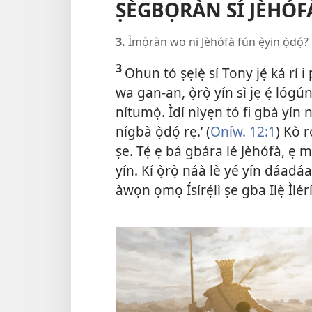
ṢÈGBỌRÀN SÍ JÈHÓFÀ
3.
Ìmọ̀ràn wo ni Jèhófà fún ẹ̀yin ọ̀dọ́?
3
Ohun tó ṣẹlẹ̀ sí Tony jẹ́ ká rí i 
wa gan-an, ọ̀rọ̀ yín sì jẹ ẹ́ lógú
nítumọ̀. Ìdí nìyẹn tó fi gbà yín n
nígbà ọ̀dọ́ rẹ.’ (
Oníw. 12:1
) Kò r
ṣe. Tẹ́ ẹ bá gbára lé Jèhófà, ẹ m
yín. Kí ọ̀rọ̀ náà lè yé yín dáadáa
àwọn ọmọ Ísírẹ́lì ṣe gba Ilẹ̀ Ìlér