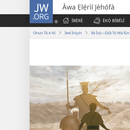
JW.ORG
Àwa Ẹlẹ́rìí Jèhófà
ÌBẸ̀RẸ̀
Ẹ̀KỌ́ BÍBÉLÌ
Ohun Tá A Ní
Ìwé Ìròyìn
Ilé Ìṣọ́—Ẹ̀dà Tó Wà fú