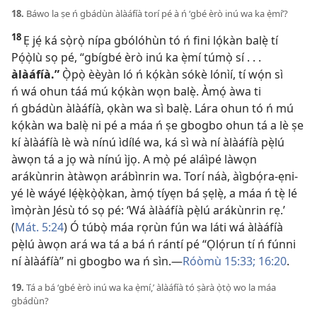
18.
Báwo la ṣe ń gbádùn àlàáfíà torí pé à ń ‘gbé èrò inú wa ka ẹ̀mí’?
18
Ẹ jẹ́ ká sọ̀rọ̀ nípa gbólóhùn tó ń fini lọ́kàn balẹ̀ tí
Pọ́ọ̀lù sọ pé, “gbígbé èrò inú ka ẹ̀mí túmọ̀ sí . . .
àlàáfíà.”
Ọ̀pọ̀ èèyàn ló ń kọ́kàn sókè lónìí, tí wọ́n sì
ń wá ohun táá mú kọ́kàn wọn balẹ̀. Àmọ́ àwa ti
ń gbádùn àlàáfíà, ọkàn wa sì balẹ̀. Lára ohun tó ń mú
kọ́kàn wa balẹ̀ ni pé a máa ń ṣe gbogbo ohun tá a lè ṣe
kí àlàáfíà lè wà nínú ìdílé wa, ká sì wà ní àlàáfíà pẹ̀lú
àwọn tá a jọ wà nínú ìjọ. A mọ̀ pé aláìpé làwọn
arákùnrin àtàwọn arábìnrin wa. Torí náà, àìgbọ́ra-ẹni-
yé lè wáyé lẹ́ẹ̀kọ̀ọ̀kan, àmọ́ tíyẹn bá ṣẹlẹ̀, a máa ń tẹ̀ lé
ìmọ̀ràn Jésù tó sọ pé: ‘Wá àlàáfíà pẹ̀lú arákùnrin rẹ.’
(
Mát. 5:24
) Ó túbọ̀ máa rọrùn fún wa láti wá àlàáfíà
pẹ̀lú àwọn ará wa tá a bá ń rántí pé “Ọlọ́run tí ń fúnni
ní àlàáfíà” ni gbogbo wa ń sìn.​—
Róòmù 15:33;
16:20
.
19.
Tá a bá ‘gbé èrò inú wa ka ẹ̀mí,’ àlàáfíà tó ṣàrà ọ̀tọ̀ wo la máa
gbádùn?