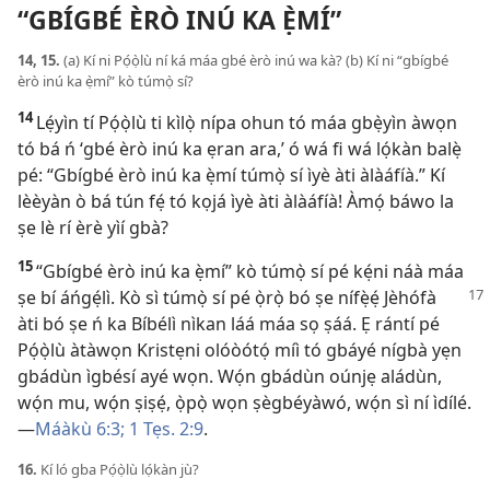
“GBÍGBÉ ÈRÒ INÚ KA Ẹ̀MÍ”
14, 15.
(a) Kí ni Pọ́ọ̀lù ní ká máa gbé èrò inú wa kà? (b) Kí ni “gbígbé
èrò inú ka ẹ̀mí” kò túmọ̀ sí?
14
Lẹ́yìn tí Pọ́ọ̀lù ti kìlọ̀ nípa ohun tó máa gbẹ̀yìn àwọn
tó bá ń ‘gbé èrò inú ka ẹran ara,’ ó wá fi wá lọ́kàn balẹ̀
pé: “Gbígbé èrò inú ka ẹ̀mí túmọ̀ sí ìyè àti àlàáfíà.” Kí
lèèyàn ò bá tún fẹ́ tó kọjá ìyè àti àlàáfíà! Àmọ́ báwo la
ṣe lè rí èrè yìí gbà?
15
“Gbígbé èrò inú ka ẹ̀mí” kò túmọ̀ sí pé kẹ́ni náà máa
ṣe bí áńgẹ́lì. Kò sì
túmọ̀ sí pé ọ̀rọ̀ bó ṣe nífẹ̀ẹ́ Jèhófà
àti bó ṣe ń ka Bíbélì nìkan láá máa sọ ṣáá. Ẹ rántí pé
Pọ́ọ̀lù àtàwọn Kristẹni olóòótọ́ míì tó gbáyé nígbà yẹn
gbádùn ìgbésí ayé wọn. Wọ́n gbádùn oúnjẹ aládùn,
wọ́n mu, wọ́n ṣiṣẹ́, ọ̀pọ̀ wọn ṣègbéyàwó, wọ́n sì ní ìdílé.​
—
Máàkù 6:3;
1 Tẹs. 2:9
.
16.
Kí ló gba Pọ́ọ̀lù lọ́kàn jù?