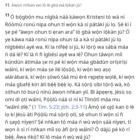
11.
Àwọn nǹkan wo ló lè gbà wá lọ́kàn jù?
11
Ó bọ́gbọ́n mu nígbà náà káwọn Kristẹni tó wà ní
Róòmù ronú nípa ohun tí wọ́n kà sí pàtàkì jù lọ. Ṣé kì í
ṣe pé “àwọn ohun ti ẹran ara” ló gbà wọ́n lọ́kàn jù? Ó
yẹ káwa náà ronú nípa ohun tá a kà sí pàtàkì jù lọ
nígbèésí ayé wa. Kí la nífẹ̀ẹ́ sí jù, kí lọ̀rọ̀ wa sábà máa
ń dá lé? Kí là ń fi ìgbésí ayé wa lé? Ohun táwọn míì
kúndùn àtimáa ṣe ni pé kí wọ́n máa gbádùn oríṣiríṣi
wáìnì, kí wọ́n máa ṣe ilé lọ́ṣọ̀ọ́, kí wọ́n wọ aṣọ
aláràbarà, kí wọ́n ṣòwò táá mú èrè rẹpẹtẹ wọlé, kí wọ́n
máa gbafẹ́ kiri àti bẹ́ẹ̀ bẹ́ẹ̀ lọ. Ká sọ̀rọ̀ síbi tọ́rọ̀ wà, kò
sóhun tó burú nínú àwọn nǹkan yìí. Bí àpẹẹrẹ, Jésù sọ
omi di ọtí wáìnì, Pọ́ọ̀lù náà sì ní kí Tímótì máa mu
“wáìnì díẹ̀.” (
1 Tím. 5:23;
Jòh. 2:3-11
) Àmọ́ ṣé ọjọ́ kan ò lè
lọ kí Jésù àti Pọ́ọ̀lù má sọ̀rọ̀ ọtí, ṣé ohun tí wọ́n sì fi
ń ṣayọ̀ nìyẹn? Ṣé nǹkan tó máa ń wù wọ́n ṣáá nìyẹn, tí
wọn ò sì rí nǹkan míì sọ àfi ọ̀rọ̀ wáìnì? Ó dájú pé kò rí
bẹ́ẹ̀. Àwa ńkọ́? Kí ló máa ń wù wá jù?