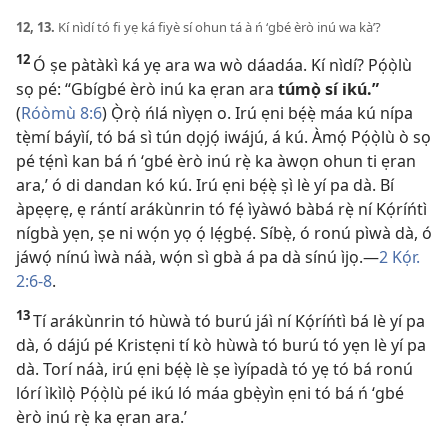
12, 13.
Kí nìdí tó fi yẹ ká fiyè sí ohun tá à ń ‘gbé èrò inú wa kà’?
12
Ó ṣe pàtàkì ká yẹ ara wa wò dáadáa. Kí nìdí? Pọ́ọ̀lù
sọ pé: “Gbígbé èrò inú ka ẹran ara
túmọ̀ sí ikú.”
(
Róòmù 8:6
) Ọ̀rọ̀ ńlá nìyẹn o. Irú ẹni bẹ́ẹ̀ máa kú nípa
tẹ̀mí báyìí, tó bá sì tún dọjọ́ iwájú, á kú. Àmọ́ Pọ́ọ̀lù ò sọ
pé tẹ́nì kan bá ń ‘gbé èrò inú rẹ̀ ka àwọn ohun ti ẹran
ara,’ ó di dandan kó kú. Irú ẹni bẹ́ẹ̀ ṣì lè yí pa dà. Bí
àpẹẹrẹ, ẹ rántí arákùnrin tó fẹ́ ìyàwó bàbá rẹ̀ ní Kọ́ríńtì
nígbà yẹn, ṣe ni wọ́n yọ ọ́ lẹ́gbẹ́. Síbẹ̀, ó ronú pìwà dà, ó
jáwọ́ nínú ìwà náà, wọ́n sì gbà á pa dà sínú ìjọ.​—
2 Kọ́r.
2:6-8
.
13
Tí arákùnrin tó hùwà tó burú jáì ní Kọ́ríńtì bá lè yí pa
dà, ó dájú pé Kristẹni tí kò hùwà tó burú tó yẹn lè yí pa
dà. Torí náà, irú ẹni bẹ́ẹ̀ lè ṣe ìyípadà tó yẹ tó bá ronú
lórí ìkìlọ̀ Pọ́ọ̀lù pé ikú ló máa gbẹ̀yìn ẹni tó bá ń ‘gbé
èrò inú rẹ̀ ka ẹran ara.’