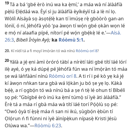
19
Tá a bá ‘gbé èrò inú wa ka ẹ̀mí,’ a máa wà ní àlàáfíà
pẹ̀lú Ẹlẹ́dàá wa. Èyí sì ju àlàáfíà èyíkéyìí tá a lè ní lọ.
Wòlíì Aísáyà sọ àsọtẹ́lẹ̀ kan tí ìmúṣẹ rẹ̀ gbòòrò gan-an
lónìí, ó ní, Jèhófà yóò ‘pa àwọn tí wọ́n gbé ọkàn wọn lé
e mọ́ ní alaafia pípé, nítorí pé wọ́n gbẹ́kẹ̀ lé e.’​—
Aísá.
26:3
,
Bibeli Ìròyìn Ayọ̀;
ka
Róòmù 5:1
.
20.
Kí nìdí tá a fi mọyì ìmọ̀ràn tó wà nínú
Róòmù orí 8
?
20
Yálà a jẹ́ ẹni àmì òróró tàbí a nírètí láti gbé títí láé lórí
ilẹ̀ ayé, ó yẹ ká dúpẹ́ pé Jèhófà fún wa ní ìmọ̀ràn tó máa
ṣe wá láǹfààní nínú
Róòmù orí 8
. A ti rí i pé kò yẹ ká jẹ́
kí àwọn nǹkan tara gbà wá lọ́kàn ju bó ṣe yẹ lọ. Kàkà
bẹ́ẹ̀, a rí ọgbọ́n tó wà nínú bá a ṣe ń tẹ̀ lé ohun tí Bíbélì
sọ pé: “Gbígbé èrò inú ka ẹ̀mí túmọ̀ sí ìyè àti àlàáfíà.”
Èrè tá a máa rí gbà máa wà títí láé torí Pọ́ọ̀lù sọ pé:
“Owó ọ̀yà tí ẹ̀ṣẹ̀ máa ń san ni ikú, ṣùgbọ́n ẹ̀bùn tí
Ọlọ́run ń fi fúnni ni ìyè àìnípẹ̀kun nípasẹ̀ Kristi Jésù
Olúwa wa.”​—
Róòmù 6:23
.