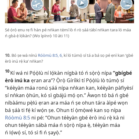
Ṣé ọ̀rọ̀ ẹnu rẹ fi hàn pé nǹkan tẹ̀mí lò ń rò ṣáá tàbí nǹkan tara ló máa
ń gbà ẹ́ lọ́kàn? (Wo ìpínrọ̀ 10 àti 11)
10.
Bó ṣe wà nínú
Róòmù 8:5, 6
, kí ló túmọ̀ sí tá a bá sọ pé ẹnì kan ‘gbé
èrò inú rẹ̀ ka’ nǹkan?
10
Kí wá ni Pọ́ọ̀lù ní lọ́kàn nígbà tó ń sọ̀rọ̀ nípa
“gbígbé
èrò inú ka
ẹran ara”? Ọ̀rọ̀ Gíríìkì tí Pọ́ọ̀lù lò túmọ̀ sí
“kéèyàn máa ronú ṣáá nípa nǹkan kan, kéèyàn pàfiyèsí
sí nǹkan ọ̀hún, kó sì gbájú mọ́ ọn.” Àwọn tó bá ń gbé
níbàámu pẹ̀lú ẹran ara máa ń ṣe ohun tára àìpé wọn
bá ṣáà ti fẹ́ kí wọ́n ṣe. Ohun tí ọ̀mọ̀wé kan sọ nípa
Róòmù 8:5
ni pé: “Ohun téèyàn gbé èrò inú rẹ̀ kà ni
ohun téèyàn sábà máa ń sọ̀rọ̀ nípa ẹ̀, téèyàn máa
ń lọ́wọ́ sí, tó sì fi ń ṣayọ̀.”