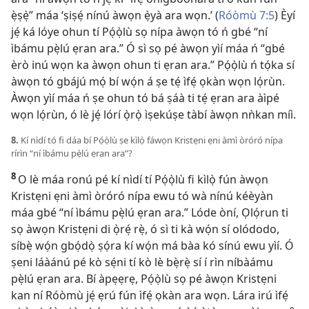
ẹ̀ṣẹ̀” máa ‘ṣiṣẹ́ nínú àwọn ẹ̀yà ara wọn.’ (
Róòmù 7:5
) Èyí
jẹ́ ká lóye ohun tí Pọ́ọ̀lù sọ nípa àwọn tó ń gbé “ní
ìbámu pẹ̀lú ẹran ara.” Ó sì sọ pé àwọn yìí máa ń “gbé
èrò inú wọn ka àwọn ohun ti ẹran ara.” Pọ́ọ̀lù ń tọ́ka sí
àwọn tó gbájú mọ́ bí wọ́n á ṣe tẹ́ ìfẹ́ ọkàn wọn lọ́rùn.
Àwọn yìí máa ń ṣe ohun tó bá ṣáà ti tẹ́ ẹran ara àìpé
wọn lọ́rùn, ó lè jẹ́ lórí ọ̀rọ̀ ìṣekúṣe tàbí àwọn nǹkan míì.
8.
Kí nìdí tó fi dáa bí Pọ́ọ̀lù ṣe kìlọ̀ fáwọn Kristẹni ẹni àmì òróró nípa
rírìn “ní ìbámu pẹ̀lú ẹran ara”?
8
O lè máa ronú pé kí nìdí tí Pọ́ọ̀lù fi kìlọ̀ fún àwọn
Kristẹni ẹni àmì òróró nípa ewu tó wà nínú kéèyàn
máa gbé “ní ìbámu pẹ̀lú ẹran ara.” Lóde òní, Ọlọ́run ti
sọ àwọn Kristẹni di ọ̀rẹ́ rẹ̀, ó sì ti kà wọ́n sí olódodo,
síbẹ̀ wọ́n gbọ́dọ̀ ṣọ́ra kí wọ́n má bàa kó sínú ewu yìí. Ó
ṣeni láàánú pé kò sẹ́ni tí kò lè bẹ̀rẹ̀ sí í rìn níbàámu
pẹ̀lú ẹran ara. Bí àpẹẹrẹ, Pọ́ọ̀lù sọ pé àwọn Kristẹni
kan ní Róòmù jẹ́ ẹrú fún ìfẹ́ ọkàn ara wọn. Lára irú ìfẹ́