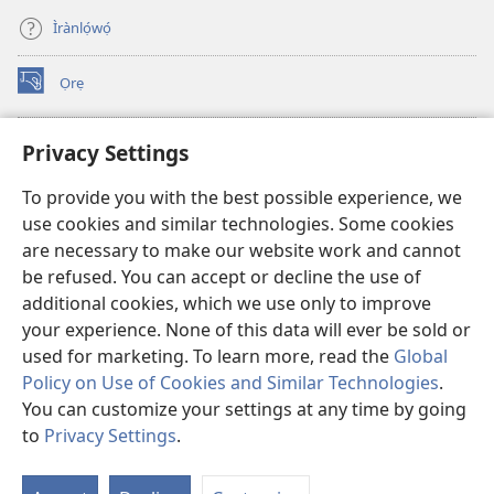
Ìrànlọ́wọ́
Ọrẹ
(opens
new
window)
ÀKÁ ÌWÉ ORÍ ÍŃTÁNẸ́Ẹ̀TÌ TI Watchtower™
Privacy Settings
(opens
new
®
JW Hub
To provide you with the best possible experience, we
window)
(opens
use cookies and similar technologies. Some cookies
new
®
JW Library
window)
are necessary to make our website work and cannot
be refused. You can accept or decline the use of
®
Watchtower Library
additional cookies, which we use only to improve
your experience. None of this data will ever be sold or
used for marketing. To learn more, read the
Global
Policy on Use of Cookies and Similar Technologies
.
Copyright
© 2026 Watch Tower Bible and Tract Society of Pennsylvania.
You can customize your settings at any time by going
ÀDÉHÙN LÍLO ÌKÀNNÌ
|
ÒFIN PÍPA ÌSỌFÚNNI MỌ́
|
PRIVACY
to
Privacy Settings
.
Fi
SETTINGS
O