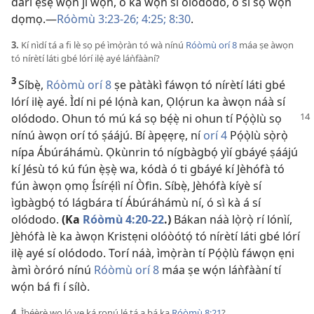
dárí ẹ̀sẹ̀ wọn jì wọ́n, ó kà wọ́n sí olódodo, ó sì sọ wọ́n
dọmọ.​—⁠
Róòmù 3:23-26;
4:25;
8:30
.
3.
Kí nìdí tá a fi lè sọ pé ìmọ̀ràn tó wà nínú
Róòmù orí 8
máa ṣe àwọn
tó nírètí láti gbé lórí ilẹ̀ ayé láǹfààní?
3
Síbẹ̀,
Róòmù orí 8
ṣe pàtàkì fáwọn tó nírètí láti gbé
lórí ilẹ̀ ayé. Ìdí ni pé lọ́nà kan, Ọlọ́run ka àwọn náà sí
olódodo.
Ohun tó mú ká sọ bẹ́ẹ̀ ni ohun tí Pọ́ọ̀lù sọ
nínú àwọn orí tó ṣáájú. Bí àpẹẹrẹ, ní
orí 4
Pọ́ọ̀lù sọ̀rọ̀
nípa Ábúráhámù. Ọkùnrin tó nígbàgbọ́ yìí gbáyé ṣáájú
kí Jésù tó kú fún ẹ̀ṣẹ̀ wa, kódà ó ti gbáyé kí Jèhófà tó
fún àwọn ọmọ Ísírẹ́lì ní Òfin. Síbẹ̀, Jèhófà kíyè sí
ìgbàgbọ́ tó lágbára tí Ábúráhámù ní, ó sì kà á sí
olódodo.
(Ka
Róòmù 4:20-22
.)
Bákan náà lọ̀rọ̀ rí lónìí,
Jèhófà lè ka àwọn Kristẹni olóòótọ́ tó nírètí láti gbé lórí
ilẹ̀ ayé sí olódodo. Torí náà, ìmọ̀ràn tí Pọ́ọ̀lù fáwọn ẹni
àmì òróró nínú
Róòmù orí 8
máa ṣe wọ́n láǹfààní tí
wọ́n bá fi í sílò.
4.
Ìbéèrè wo ló yẹ ká ronú lé tá a bá ka
Róòmù 8:21
?