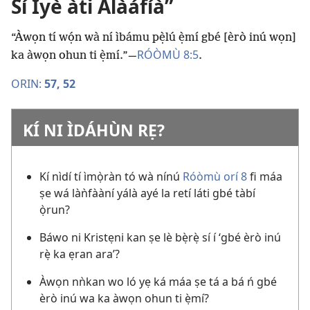
Sí Ìyè àti Àlàáfíà”
“Àwọn tí wọ́n wà ní ìbámu pẹ̀lú ẹ̀mí gbé [èrò inú wọn]
RÓÒMÙ 8:5
ka àwọn ohun ti ẹ̀mí.”​—
.
ORIN:
57,
52
KÍ NI ÌDÁHÙN RẸ?
Kí nìdí tí ìmọ̀ràn tó wà nínú
Róòmù orí 8
fi máa
ṣe wá làǹfààní yálà ayé la retí láti gbé tàbí
ọ̀run?
Báwo ni Kristẹni kan ṣe lè bẹ̀rẹ̀ sí í ‘gbé èrò inú
rẹ̀ ka ẹran ara’?
Àwọn nǹkan wo ló yẹ ká máa ṣe tá a bá ń gbé
èrò inú wa ka àwọn ohun ti ẹ̀mí?