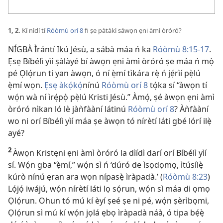
1, 2.
Kí nìdí tí
Róòmù orí 8
fi ṣe pàtàkì sáwọn ẹni àmì òróró?
NÍGBÀ Ìrántí Ikú Jésù, a sábà máa ń ka
Róòmù 8:​15-17
.
Ẹsẹ Bíbélì yìí ṣàlàyé bí àwọn ẹni àmì òróró ṣe máa ń mọ̀
pé Ọlọ́run ti yan àwọn, ó ní ẹ̀mí tìkára rẹ̀ ń jẹ́rìí pẹ̀lú
ẹ̀mí wọn.
Ẹsẹ àkọ́kọ́
nínú
Róòmù orí 8
tọ́ka sí “àwọn tí
wọ́n wà ní ìrẹ́pọ̀ pẹ̀lú Kristi Jésù.” Àmọ́, ṣé àwọn ẹni àmì
òróró nìkan ló lè jàǹfààní látinú
Róòmù orí 8
? Àǹfààní
wo ni orí Bíbélì yìí máa ṣe àwọn tó nírètí láti gbé lórí ilẹ̀
ayé?
2
Àwọn Kristẹni ẹni àmì òróró la dìídì darí orí Bíbélì yìí
sí. Wọ́n gba “ẹ̀mí,” wọ́n sì ń ‘dúró de ìsọdọmọ, ìtúsílẹ̀
kúrò nínú ẹran ara wọn nípasẹ̀ ìràpadà.’ (
Róòmù 8:23
)
Lọ́jọ́ iwájú, wọ́n nírètí láti lọ sọ́run, wọ́n sì máa di ọmọ
Ọlọ́run. Ohun tó mú kí èyí ṣeé ṣe ni pé, wọ́n ṣèrìbọmi,
Ọlọ́run sì mú kí wọ́n jọlá ẹbọ ìràpadà náà, ó tipa bẹ́ẹ̀