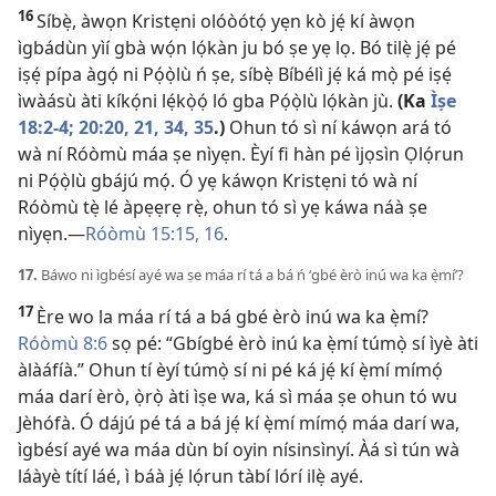
16
Síbẹ̀, àwọn Kristẹni olóòótọ́ yẹn kò jẹ́ kí àwọn
ìgbádùn yìí gbà wọ́n lọ́kàn ju bó ṣe yẹ lọ. Bó tilẹ̀ jẹ́ pé
iṣẹ́ pípa àgọ́ ni Pọ́ọ̀lù ń ṣe, síbẹ̀ Bíbélì jẹ́ ká mọ̀ pé iṣẹ́
ìwàásù àti kíkọ́ni lẹ́kọ̀ọ́ ló gba Pọ́ọ̀lù lọ́kàn jù.
(Ka
Ìṣe
18:2-4;
20:20, 21,
34, 35
.)
Ohun tó sì ní káwọn ará tó
wà ní Róòmù máa ṣe nìyẹn. Èyí fi hàn pé ìjọsìn Ọlọ́run
ni Pọ́ọ̀lù gbájú mọ́. Ó yẹ káwọn Kristẹni tó wà ní
Róòmù tẹ̀ lé àpẹẹrẹ rẹ̀, ohun tó sì yẹ káwa náà ṣe
nìyẹn.​—
Róòmù 15:15, 16
.
17.
Báwo ni ìgbésí ayé wa ṣe máa rí tá a bá ń ‘gbé èrò inú wa ka ẹ̀mí’?
17
Ère wo la máa rí tá a bá gbé èrò inú wa ka ẹ̀mí?
Róòmù 8:6
sọ pé: “Gbígbé èrò inú ka ẹ̀mí túmọ̀ sí ìyè àti
àlàáfíà.” Ohun tí èyí túmọ̀ sí ni pé ká jẹ́ kí ẹ̀mí mímọ́
máa darí èrò, ọ̀rọ̀ àti ìṣe wa, ká sì máa ṣe ohun tó wu
Jèhófà. Ó dájú pé tá a bá jẹ́ kí ẹ̀mí mímọ́ máa darí wa,
ìgbésí ayé wa máa dùn bí oyin nísinsìnyí. Àá sì tún wà
láàyè títí láé, ì báà jẹ́ lọ́run tàbí lórí ilẹ̀ ayé.