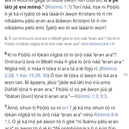
wà ní Róòmù gẹ́gẹ́ bí olùfẹ́ ọ̀wọ́n fún Ọlọ́run,
tí a pè
láti jẹ́ ẹni mímọ́.”
(
Róòmù 1:7
) Torí náà, ńṣe ni Pọ́ọ̀lù
ń jẹ́ ká rí ìyàtọ̀ tó wà láàárín àwọn Kristẹni tó ń rìn
níbàámu pẹ̀lú ẹran ara àtàwọn Kristẹni tó ń rìn
níbàámu pẹ̀lú ẹ̀mí. Ìyàtọ̀ wo ló wà láàárín wọn?
6, 7.
(a) Onírúurú ọ̀nà wo ni Bíbélì gbà lo ọ̀rọ̀ náà “ẹran ara”? (b) Kí ni
Pọ́ọ̀lù ní lọ́kàn nígbà tó lo ọ̀rọ̀ náà “ẹran ara” nínú
Róòmù 8:4-13
?
6
Kí ni Pọ́ọ̀lù ní lọ́kàn nígbà tó lo ọ̀rọ̀ náà “ẹran ara”?
Onírúurú ọ̀nà ni Bíbélì máa ń gbà lo ọ̀rọ̀ náà “ẹran ara.”
Nígbà míì, ó máa ń tọ́ka sí ara tá a lè fojú rí. (
Róòmù
2:28;
1 Kọ́r. 15:39,
50
) Ó
tún lè tọ́ka sí àwọn tó bá ara
wọn tan. Bí àpẹẹrẹ, Jésù “jáde wá láti inú irú-ọmọ
Dáfídì lọ́nà ti ẹran ara,” Pọ́ọ̀lù sì sọ pé àwọn Júù jẹ́
“ìbátan [òun] lọ́nà ti ẹran ara.”​—
Róòmù 1:3;
9:3
.
7
Àmọ́, ohun tí Pọ́ọ̀lù sọ ní
orí 7
jẹ́ ká mọ ohun tó ní
lọ́kàn nígbà tó lo ọ̀rọ̀ náà “ẹran ara” nínú
Róòmù 8:4-
13
. Ó jẹ́ ká mọ̀ pé àwọn tó ń gbé “ní ìbámu pẹ̀lú ẹran
ara” ni àwọn tó ń jẹ́ kí “ìfẹ́ onígbòónára tí ó kún fún