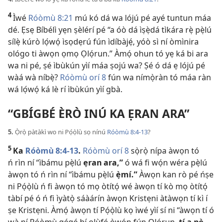
4
Ìwé
Róòmù 8:21
mú kó dá wa lójú pé ayé tuntun máa
dé. Ẹsẹ Bíbélì yẹn ṣèlérí pé “a óò dá ìṣẹ̀dá tìkára rẹ̀ pẹ̀lú
sílẹ̀ kúrò lọ́wọ́ ìsọdẹrú fún ìdíbàjẹ́, yóò sì ní òmìnira
ológo ti àwọn ọmọ Ọlọ́run.” Àmọ́ ohun tó yẹ ká bi ara
wa ni pé, ṣé ìbùkún yìí máa ṣojú wa? Ṣé ó dá ẹ lójú pé
wàá wà níbẹ̀?
Róòmù orí 8
fún wa nímọ̀ràn tó máa ràn
wá lọ́wọ́ ká lè rí ìbùkún yìí gbà.
“GBÍGBÉ ÈRÒ INÚ KA ẸRAN ARA”
5.
Ọ̀rọ̀ pàtàkì wo ni Pọ́ọ̀lù sọ nínú
Róòmù 8:4-13
?
5
Ka
Róòmù 8:4-13
.
Róòmù orí 8
sọ̀rọ̀ nípa àwọn tó
ń rìn ní “ìbámu pẹ̀lú
ẹran ara,”
ó wá fi wọ́n wéra pẹ̀lú
àwọn tó ń rìn ní “ìbámu pẹ̀lú
ẹ̀mí.”
Àwọn kan rò pé ńṣe
ni Pọ́ọ̀lù ń fi àwọn tó mọ òtítọ́ wé àwọn tí kò mọ òtítọ́
tàbí pé ó ń fi ìyàtọ̀ sáàárín àwọn Kristẹni àtàwọn tí kì í
ṣe Kristẹni. Àmọ́ àwọn tí Pọ́ọ̀lù kọ ìwé yìí sí ni “àwọn tí ó