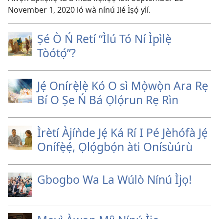
November 1, 2020 ló wà nínú Ilé Ìṣọ́ yìí.
Ṣé Ò Ń Retí “Ìlú Tó Ní Ìpìlẹ̀
Tòótọ́”?
Jẹ́ Onírẹ̀lẹ̀ Kó O sì Mọ̀wọ̀n Ara Rẹ
Bí O Ṣe Ń Bá Ọlọ́run Rẹ Rìn
Ìrètí Àjíǹde Jẹ́ Ká Rí I Pé Jèhófà Jẹ́
Onífẹ̀ẹ́, Ọlọ́gbọ́n àti Onísùúrù
Gbogbo Wa La Wúlò Nínú Ìjọ!