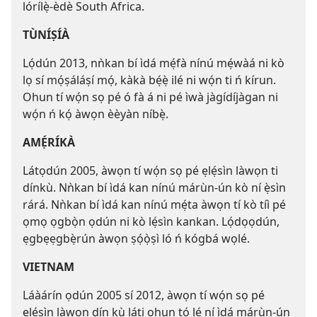
lórílẹ̀-èdè South Africa.
TÙNÍṢÍÀ
Lọ́dún 2013, nǹkan bí ìdá mẹ́fà nínú mẹ́wàá ni kò
lọ sí mọ́ṣáláṣí mọ́, kàkà bẹ́ẹ̀ ilé ni wọ́n ti ń kírun.
Ohun tí wọ́n sọ pé ó fà á ni pé ìwà jàgídíjàgan ni
wọ́n ń kọ́ àwọn èèyàn níbẹ̀.
AMẸ́RÍKÀ
Látọdún 2005, àwọn tí wọ́n sọ pé ẹlẹ́sìn làwọn ti
dínkù. Nǹkan bí ìdá kan nínú márùn-ún kò ní ẹ̀sìn
rárá. Nǹkan bí ìdá kan nínú mẹ́ta àwọn tí kò tíì pé
ọmọ ọgbọ̀n ọdún ni kò lẹ́sìn kankan. Lọ́dọọdún,
ẹgbẹẹgbẹ̀rún àwọn ṣọ́ọ̀ṣì ló ń kógbá wọlé.
VIETNAM
Láàárín ọdún 2005 sí 2012, àwọn tí wọ́n sọ pé
ẹlẹ́sìn làwọn dín kù láti ohun tó lé ní ìdá márùn-ún