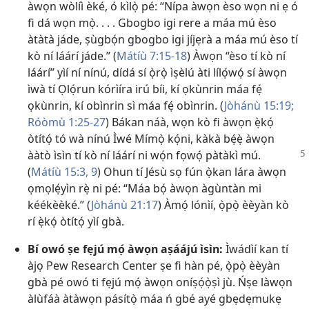
àwọn wòlíì èké, ó kìlọ̀ pé: “Nípa àwọn èso wọn ni ẹ ó
fi dá wọn mọ̀. . . . Gbogbo igi rere a máa mú èso
àtàtà jáde, ṣùgbọ́n gbogbo igi jíjẹrà a máa mú èso tí
kò ní láárí jáde.” (
Mátíù 7:15-18
) Àwọn “èso tí kò ní
láárí” yìí ní nínú, dídá sí ọ̀rọ̀ ìṣèlú àti lílọ́wọ́ sí àwọn
ìwà tí Ọlọ́run kórìíra irú bíi, kí ọkùnrin máa fẹ́
ọkùnrin, kí obìnrin sì máa fẹ́ obìnrin. (
Jòhánù 15:19;
Róòmù 1:25-27
) Bákan náà, wọn kò fi àwọn ẹ̀kọ́
òtítọ́ tó wà nínú Ìwé Mímọ̀ kọ́ni, kàkà bẹ́ẹ̀ àwọn
ààtò ìsìn tí kò ní láárí ni wọ́n fọwọ́
pàtàkì mú.
(
Mátíù 15:3,
9
) Ohun tí Jésù sọ fún ọ̀kan lára àwọn
ọmọlẹ́yìn rẹ̀ ni pé: “Máa bọ́ àwọn àgùntàn mi
kéékèèké.” (
Jòhánù 21:17
) Àmọ́ lónìí, ọ̀pọ̀ èèyàn kò
rí ẹ̀kọ́ òtítọ́ yìí gbà.
Bí owó ṣe fẹjú mọ́ àwọn aṣáájú ìsìn:
Ìwádìí kan tí
àjọ Pew Research Center ṣe fi hàn pé, ọ̀pọ̀ èèyàn
gbà pé owó ti fẹjú mọ́ àwọn oníṣọ́ọ̀ṣì jù. Ńṣe làwọn
àlùfáà àtàwọn pásítọ̀ máa ń gbé ayé gbẹdẹmukẹ