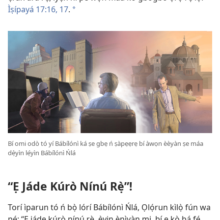
Ìṣípayá 17:16, 17
.
*
Bí omi odò tó yí Bábílónì ká ṣe gbẹ ń ṣàpẹẹrẹ bí àwọn èèyàn ṣe máa
dẹ̀yìn lẹ́yìn Bábílónì Ńlá
“Ẹ Jáde Kúrò Nínú Rẹ̀”!
Torí ìparun tó ń bọ̀ lórí Bábílónì Ńlá, Ọlọ́run kìlọ̀ fún wa
pé: “Ẹ jáde kúrò nínú rẹ̀, ẹ̀yin ènìyàn mi, bí ẹ kò bá fẹ́