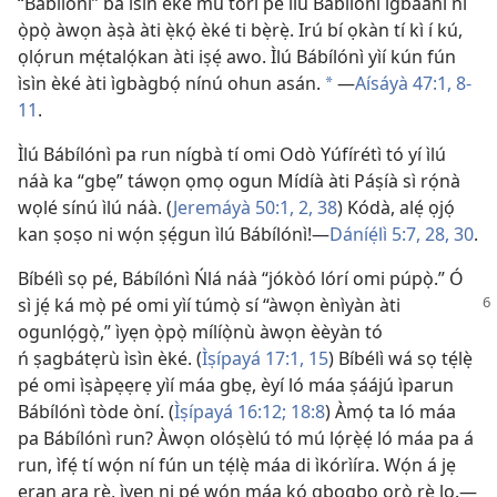
“Bábílónì” bá ìsìn èké mu torí pé ìlú Bábílónì ìgbàanì ni
ọ̀pọ̀ àwọn àṣà àti ẹ̀kọ́ èké ti bẹ̀rẹ̀. Irú bí ọkàn tí kì í kú,
ọlọ́run mẹ́talọ́kan àti iṣẹ́ awo. Ìlú Bábílónì yìí kún fún
ìsìn èké àti ìgbàgbọ́ nínú ohun asán.
—
Aísáyà 47:1,
8-
*
11
.
Ìlú Bábílónì pa run nígbà tí omi Odò Yúfírétì tó yí ìlú
náà ka “gbẹ” táwọn ọmọ ogun Mídíà àti Páṣíà sì rọ́nà
wọlé sínú ìlú náà. (
Jeremáyà 50:1, 2,
38
) Kódà, alẹ́ ọjọ́
kan ṣoṣo ni wọ́n ṣẹ́gun ìlú Bábílónì!—
Dáníẹ́lì 5:7,
28,
30
.
Bíbélì sọ pé, Bábílónì Ńlá náà “jókòó lórí omi púpọ̀.” Ó
sì jẹ́ ká mọ̀ pé omi yìí túmọ̀ sí
“àwọn ènìyàn àti
ogunlọ́gọ̀,” ìyẹn ọ̀pọ̀ mílíọ̀nù àwọn èèyàn tó
ń ṣagbátẹrù ìsìn èké. (
Ìṣípayá 17:1,
15
) Bíbélì wá sọ tẹ́lẹ̀
pé omi ìṣàpẹẹrẹ yìí máa gbẹ, èyí ló máa ṣáájú ìparun
Bábílónì tòde òní. (
Ìṣípayá 16:12;
18:8
) Àmọ́ ta ló máa
pa Bábílónì run? Àwọn olóṣèlú tó mú lọ́rẹ̀ẹ́ ló máa pa á
run, ìfẹ́ tí wọ́n ní fún un tẹ́lẹ̀ máa di ìkórìíra. Wọ́n á jẹ
ẹran ara rẹ̀, ìyẹn ni pé wọ́n máa kó gbogbo ọrọ̀ rẹ̀ lọ.—