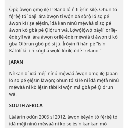
Ọ̀pọ̀ àwọn ọmọ ilẹ̀ Ireland ló ń fi ẹ̀sìn sílẹ̀. Ohun tó
fẹ́rẹ̀ẹ́ tó ìdajì lára àwọn tí wọ́n bá sọ̀rọ̀ ló sọ pé
àwọn kì í ṣe ẹlẹ́sìn, ìdá kan nínú mẹ́wàá sì sọ pé
àwọn kò gbà pé Ọlọ́run wà. Lọ́wọ́lọ́wọ́ báyìí, orílẹ̀-
èdè yìí wà lára àwọn orílẹ̀-èdè mẹ́wàá tí àwọn tí kò
gba Ọlọ́run gbọ́ pọ̀ sí jù. Ìròyìn fi hàn pé “ìsìn
Kátólíìkì ti ń kógbá wọlé lórílẹ̀-èdè Ireland.”
JAPAN
Nǹkan bí ìdá méjì nínú mẹ́wàá àwọn ọmọ ilẹ̀ Japan
ló sọ pé ẹlẹ́sìn làwọn; ohun tó sì lé ní ìdá mẹ́fà nínú
mẹ́wàá ni kò lẹ́sìn tàbí kí wọ́n má gbà pé Ọlọ́run
wà.
SOUTH AFRICA
Láàárín ọdún 2005 sí 2012, àwọn èèyàn tó fẹ́rẹ̀ẹ́ tó
ìdá méjì nínú mẹ́wàá ni kò ṣe ẹ̀sìn kankan mọ́