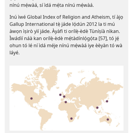
nínú mẹ́wàá, sí ìdá mẹ́ta nínú mẹ́wàá.
Inú ìwé Global Index of Religion and Atheism, tí àjọ
Gallup International tẹ̀ jáde lọ́dún 2012 la ti mú
àwọn ìṣirò yìí jáde. Àyàfi ti orílẹ̀-èdè Tùníṣíà nìkan.
Ìwádìí náà kan orílẹ̀-èdè mẹ́tàdínlọ́gọ́ta [57], tó jẹ́
ohun tó lé ní ìdá méje nínú mẹ́wàá iye èèyàn tó wà
láyé.