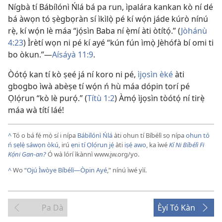
Nígbà tí Bábílónì Ńlá bá pa run, ìpalára kankan kò ní dé
bá àwọn tó ṣègbọràn sí ìkìlọ̀ pé kí wọ́n jáde kúrò nínú
rẹ̀, kí wọ́n lè máa “jọ́sìn Baba ní ẹ̀mí àti òtítọ́.” (
Jòhánù
4:23
) Ìrètí wọn ni pé kí ayé “kún fún ìmọ̀ Jèhófà bí omi ti
bo òkun.”—
Aísáyà 11:9
.
Òótọ́ kan tí kò ṣeé já ní koro ni pé,
ìjọsìn èké
àti
gbogbo ìwà abèṣe tí wọ́n ń hù máa dópin torí pé
Ọlọ́run “kò lè purọ́.” (
Títù 1:2
) Àmọ́ ìjọsìn tòótọ́ ní tirẹ̀
máa wà títí láé!
^
Tó o bá fẹ́ mọ̀ sí i nípa
Bábílónì Ńlá
àti ohun tí Bíbélì sọ nípa
ohun tó
ń ṣẹlẹ̀ sáwọn òkú
, irú
ẹni tí Ọlọ́run jẹ́
àti
iṣẹ́ awo
, ka ìwé
Kí Ni Bíbélì Fi
Kọ́ni Gan-an?
Ó wà lórí ìkànnì www.jw.org/yo.
^
Wo “
Ojú Ìwòye Bíbélì—Òpin Ayé
,” nínú ìwé yìí.
Pa Dà
Èyí Tó Kàn