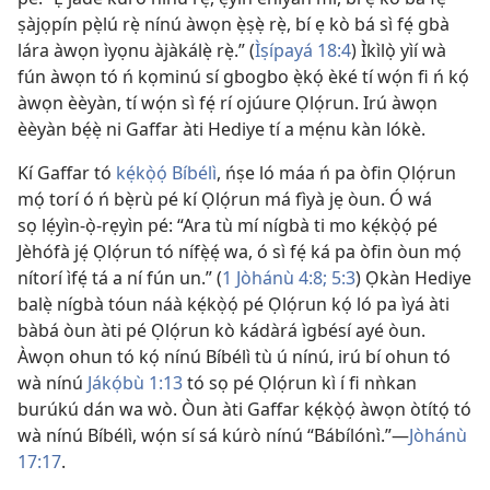
ṣàjọpín pẹ̀lú rẹ̀ nínú àwọn ẹ̀ṣẹ̀ rẹ̀, bí ẹ kò bá sì fẹ́ gbà
lára àwọn ìyọnu àjàkálẹ̀ rẹ̀.” (
Ìṣípayá 18:4
) Ìkìlọ̀ yìí wà
fún àwọn tó ń kọminú sí gbogbo ẹ̀kọ́ èké tí wọ́n fi ń kọ́
àwọn èèyàn, tí wọ́n sì fẹ́ rí ojúure Ọlọ́run. Irú àwọn
èèyàn bẹ́ẹ̀ ni Gaffar àti Hediye tí a mẹ́nu kàn lókè.
Kí Gaffar tó
kẹ́kọ̀ọ́ Bíbélì
, ńṣe ló máa ń pa òfin Ọlọ́run
mọ́ torí ó ń bẹ̀rù pé kí Ọlọ́run má fìyà jẹ òun. Ó wá
sọ lẹ́yìn-ọ̀-rẹyìn pé: “Ara tù mí nígbà ti mo kẹ́kọ̀ọ́ pé
Jèhófà jẹ́ Ọlọ́run tó nífẹ̀ẹ́ wa, ó sì fẹ́ ká pa òfin òun mọ́
nítorí ìfẹ́ tá a ní fún un.” (
1 Jòhánù 4:8;
5:3
) Ọkàn Hediye
balẹ̀ nígbà tóun náà kẹ́kọ̀ọ́ pé Ọlọ́run kọ́ ló pa ìyá àti
bàbá òun àti pé Ọlọ́run kò kádàrá ìgbésí ayé òun.
Àwọn ohun tó kọ́ nínú Bíbélì tù ú nínú, irú bí ohun tó
wà nínú
Jákọ́bù 1:13
tó sọ pé Ọlọ́run kì í fi nǹkan
burúkú dán wa wò. Òun àti Gaffar kẹ́kọ̀ọ́ àwọn òtítọ́ tó
wà nínú Bíbélì, wọ́n sí sá kúrò nínú “Bábílónì.”—
Jòhánù
17:17
.