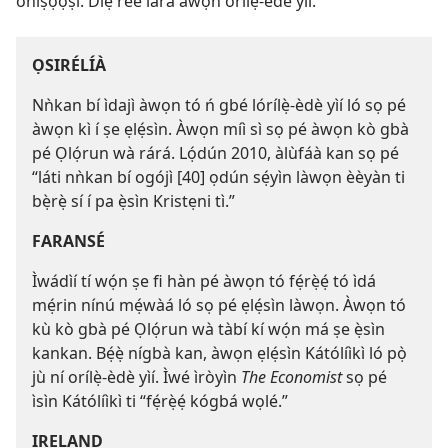
oníṣọ́ọ̀ṣì. Díẹ̀ rèé lára àwọn orílẹ̀-èdè yìí.
ỌSIRÉLÍÀ
Nǹkan bí ìdajì àwọn tó ń gbé lórílẹ̀-èdè yìí ló sọ pé
àwọn kì í ṣe ẹlẹ́sìn. Àwọn míì sì sọ pé àwọn kò gbà
pé Ọlọ́run wà rárá. Lọ́dún 2010, àlùfáà kan sọ pé
“láti nǹkan bí ogójì [40] ọdún sẹ́yìn làwọn èèyàn ti
bẹ̀rẹ̀ sí í pa ẹ̀sìn Kristẹni tì.”
FARANSÉ
Ìwádìí tí wọ́n ṣe fi hàn pé àwọn tó fẹ́rẹ̀ẹ́ tó ìdá
mẹ́rin nínú mẹ́wàá ló sọ pé ẹlẹ́sìn làwọn. Àwọn tó
kù kò gbà pé Ọlọ́run wà tàbí kí wọ́n má ṣe ẹ̀sìn
kankan. Bẹ́ẹ̀ nígbà kan, àwọn ẹlẹ́sìn Kátólíìkì ló pọ̀
jù ní orílẹ̀-èdè yìí. Ìwé ìròyìn
The Economist
sọ pé
ìsìn Kátólíìkì ti “fẹ́rẹ̀ẹ́ kógbá wọlé.”
IRELAND