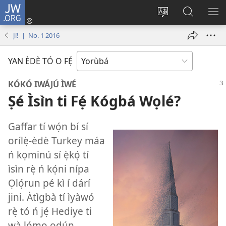
JW.ORG
Wọlé
(opens
Yí
Wa
GB
new
èdè
JW.ORG
YÍ
Jí! | No. 1 2016
window)
ìkànnì
JÁ
pa
YAN ÈDÈ TÓ O FẸ́
dà
KÓKÓ IWÁJÚ ÌWÉ
Ṣé Ìsìn ti Fẹ́ Kógbá Wọlé?
Gaffar tí wọ́n bí sí
orílẹ̀-èdè Turkey máa
ń kọminú sí ẹ̀kọ́ tí
ìsìn rẹ̀ ń kọ́ni nípa
Ọlọ́run pé kì í dárí
jini. Àtìgbà tí ìyàwó
rẹ̀ tó ń jẹ́ Hediye ti
wà lọ́mọ ọdún