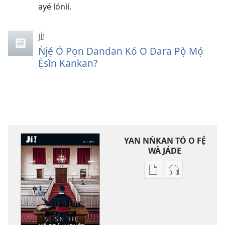
ayé lónìí.
JÍ!
Ǹjẹ́ Ó Pọn Dandan Kó O Dara Pọ̀ Mọ́
Ẹ̀sìn Kankan?
YAN NǸKAN TÓ O FẸ́
WÀ JÁDE
Bó
Bó
o
O
ṣe
Ṣe
fẹ́
Fẹ́
wa
Wa