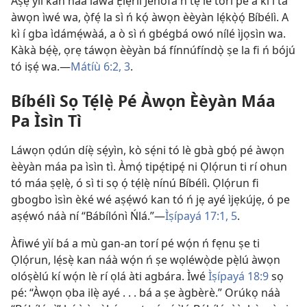
Àṣẹ yìí kan náà làwa Ẹlẹ́rìí Jèhófà ń tẹ̀ lé torí pé a kì í ta
àwọn ìwé wa, ọ̀fẹ́ la sì ń kọ́ àwọn èèyàn lẹ́kọ̀ọ́ Bíbélì. A
kì í gba ìdámẹ́wàá, a ò sì ń gbégbá owó nílé ìjọsìn wa.
Kàkà bẹ́ẹ̀, ọrẹ táwọn èèyàn bá fínnúfíndọ̀ ṣe la fi ń bójú
tó iṣẹ́ wa.—
Mátíù 6:2, 3
.
Bíbélì Sọ Tẹ́lẹ̀ Pé Àwọn Èèyàn Máa
Pa Ìsìn Tì
Láwọn ọdún díẹ̀ sẹ́yìn, kò sẹ́ni tó lè gbà gbọ́ pé àwọn
èèyàn máa pa ìsìn tì. Àmọ́ tipẹ́tipẹ́ ni Ọlọ́run ti rí ohun
tó máa ṣẹlẹ̀, ó sì ti sọ ọ́ tẹ́lẹ̀ nínú Bíbélì. Ọlọ́run fi
gbogbo ìsìn èké wé aṣẹ́wó kan tó ń jẹ ayé ìjẹkújẹ, ó pe
aṣẹ́wó náà ní “Bábílónì Ńlá.”—
Ìṣípayá 17:1,
5
.
Àfiwé yìí bá a mù gan-an torí pé wọ́n ń fẹnu ṣe ti
Ọlọ́run, lẹ́sẹ̀ kan náà wọ́n ń ṣe wọléwọ̀de pẹ̀lú àwọn
olóṣèlú kí wọ́n lè rí ọlá àti agbára. Ìwé
Ìṣípayá 18:9
sọ
pé: “Àwọn ọba ilẹ̀ ayé . . . bá a ṣe àgbèrè.” Orúkọ náà