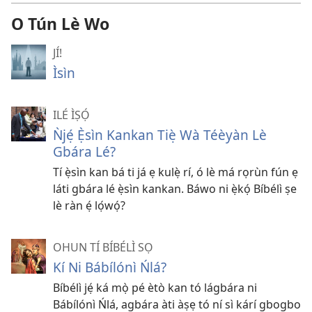
O Tún Lè Wo
JÍ!
Ìsìn
ILÉ ÌṢỌ́
Ǹjẹ́ Ẹ̀sìn Kankan Tiẹ̀ Wà Téèyàn Lè
Gbára Lé?
Tí ẹ̀sìn kan bá ti já ẹ kulẹ̀ rí, ó lè má rọrùn fún ẹ
láti gbára lé ẹ̀sìn kankan. Báwo ni ẹ̀kọ́ Bíbélì ṣe
lè ràn ẹ́ lọ́wọ́?
OHUN TÍ BÍBÉLÌ SỌ
Kí Ni Bábílónì Ńlá?
Bíbélì jẹ́ ká mọ̀ pé ètò kan tó lágbára ni
Bábílónì Ńlá, agbára àti àṣẹ tó ní sì kárí gbogbo