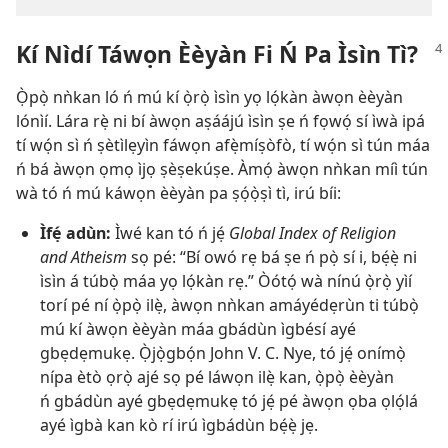
Kí Nìdí Táwọn Èèyàn Fi Ń Pa Ìsìn Tì?
Ọ̀pọ̀ nǹkan ló ń mú kí ọ̀rọ̀ ìsìn yọ lọ́kàn àwọn èèyàn
lónìí. Lára rẹ̀ ni bí àwọn aṣáájú ìsìn ṣe ń fọwọ́ sí ìwà ipá
tí wọ́n sì ń ṣètìlẹyìn fáwọn afẹ̀míṣòfò, tí wọ́n sì tún máa
ń bá àwọn ọmọ ìjọ ṣèṣekúṣe. Àmọ́ àwọn nǹkan míì tún
wà tó ń mú káwọn èèyàn pa ṣọ́ọ̀ṣì tì, irú bíi:
Ìfẹ́ adùn:
Ìwé kan tó ń jẹ́
Global Index of Religion
and Atheism
sọ pé: “Bí owó rẹ bá ṣe ń pọ̀ sí i, bẹ́ẹ̀ ni
ìsìn á túbọ̀ máa yọ lọ́kàn rẹ.” Òótọ́ wà nínú ọ̀rọ̀ yìí
torí pé ní ọ̀pọ̀ ilẹ̀, àwọn nǹkan amáyédẹrùn ti túbọ̀
mú kí àwọn èèyàn máa gbádùn ìgbésí ayé
gbẹdẹmukẹ. Ọ̀jọ̀gbọ́n John V. C. Nye, tó jẹ́ onímọ̀
nípa ètò ọrọ̀ ajé sọ pé láwọn ilẹ̀ kan, ọ̀pọ̀ èèyàn
ń gbádùn ayé gbẹdẹmukẹ tó jẹ́ pé àwọn ọba ọlọ́lá
ayé ìgbà kan kò rí irú ìgbádùn bẹ́ẹ̀ jẹ.