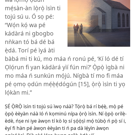
mẹ́sàn-àn lọ̀rọ̀ ìsìn ti
tojú sú u. Ó sọ pé:
“Wọ́n kọ́ wa pé
kádàrá ni gbogbo
nǹkan tó bá dé bá
ẹ̀dá. Torí pé ìyá àti
bàbá mi ti kú, mo máa ń ronú pé, ‘Kí ló dé tí
Ọlọ́run fi yan kádàrá yìí fún mi?’ Ọ̀pọ̀ ìgbà ni
mo máa ń sunkún mọ́jú. Nígbà tí mo fi máa
pé ọmọ ọdún mẹ́ẹ̀ẹ́dógún [15], ọ̀rọ̀ ìsìn ti yọ
lọ́kàn mi.”
ṢÉ Ọ̀RỌ̀ ìsìn ti tojú sú ìwọ náà? Tọ́rọ̀ bá rí bẹ́ẹ̀, mọ̀ pé
ọ̀pọ̀ èèyàn náà ló ń kọminú nípa ọ̀rọ̀ ìsìn. Ní ọ̀pọ̀ orílẹ̀-
èdè, ńṣe ni iye àwọn tí kò lọ sí ṣọ́ọ̀ṣì mọ́ túbọ̀ ń pọ̀ sí i,
èyí fi hàn pé àwọn èèyàn ti ń pa dà lẹ́yìn àwọn