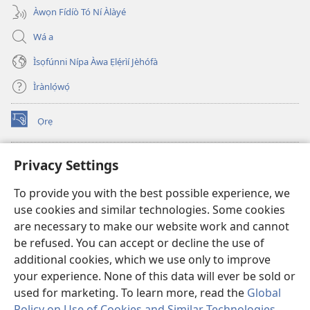
Àwọn Fídíò Tó Ní Àlàyé
Wá a
Ìsọfúnni Nípa Àwa Ẹlẹ́rìí Jèhófà
Ìrànlọ́wọ́
Ọrẹ
(opens
new
window)
ÀKÁ ÌWÉ ORÍ ÍŃTÁNẸ́Ẹ̀TÌ TI Watchtower™
Privacy Settings
(opens
new
®
JW Hub
To provide you with the best possible experience, we
window)
(opens
use cookies and similar technologies. Some cookies
new
®
JW Library
window)
are necessary to make our website work and cannot
be refused. You can accept or decline the use of
®
Watchtower Library
additional cookies, which we use only to improve
your experience. None of this data will ever be sold or
used for marketing. To learn more, read the
Global
Policy on Use of Cookies and Similar Technologies
.