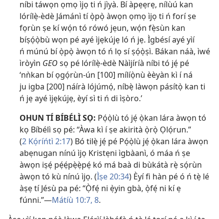
níbi táwọn ọmọ ìjọ ti ń jìyà. Bí àpẹẹrẹ, nílùú kan
lórílẹ̀-èdè Jámánì tí ọ̀pọ̀ àwọn ọmọ ìjọ ti ń forí ṣe
fọrùn ṣe kí wọ́n tó rówó jẹun, wọ́n fẹ̀sùn kan
bíṣọ́ọ̀bù wọn pé ayé ìjẹkújẹ ló ń jẹ. Ìgbésí ayé yìí
ń múnú bí ọ̀pọ̀ àwọn tó ń lọ sí ṣọ́ọ̀ṣì. Bákan náà, ìwé
ìròyìn
GEO
sọ pé lórílẹ̀-èdè Nàìjíríà níbi tó jẹ́ pé
‘nǹkan bí ọgọ́rùn-ún [100] mílíọ̀nù èèyàn kì í ná
ju igba [200] náírà lójúmọ́, níbẹ̀ làwọn pásítọ̀ kan ti
ń jẹ ayé ìjẹkújẹ, èyí sì ti ń di ìṣòro.’
OHUN TÍ BÍBÉLÌ SỌ:
Pọ́ọ̀lù tó jẹ́ ọ̀kan lára àwọn tó
kọ Bíbélì sọ pé: “Àwa kì í ṣe akirità ọ̀rọ̀ Ọlọ́run.”
(
2 Kọ́ríńtì 2:17
) Bó tilẹ̀ jẹ́ pé Pọ́ọ̀lù jẹ́ ọ̀kan lára àwọn
abẹnugan nínú ìjọ Kristẹni ìgbàanì, ó máa ń ṣe
àwọn iṣẹ́ pẹ́ẹ́pẹ̀ẹ̀pẹ́ kó má baà di bùkátà rẹ̀ sọ́rùn
àwọn tó kù nínú ìjọ. (
Ìṣe 20:34
) Èyí fi hàn pé ó ń tẹ̀ lé
àṣẹ tí Jésù pa pé: “Ọ̀fẹ́ ni ẹ̀yin gbà, ọ̀fẹ́ ni kí ẹ
fúnni.”—
Mátíù 10:7, 8
.