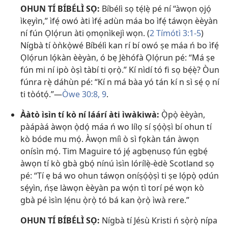
OHUN TÍ BÍBÉLÌ SỌ:
Bíbélì sọ tẹ́lẹ̀ pé ní “àwọn ọjọ́
ìkẹyìn,” ìfẹ́ owó àti ìfẹ́ adùn máa bo ìfẹ́ táwọn èèyàn
ní fún Ọlọ́run àti ọmọnìkejì wọn. (
2 Tímótì 3:1-5
)
Nígbà tí òǹkọ̀wé Bíbélì kan rí bí owó ṣe máa ń bo ìfẹ́
Ọlọ́run lọ́kàn èèyàn, ó bẹ Jèhófà Ọlọ́run pé: “Má ṣe
fún mi ní ipò òṣì tàbí ti ọrọ̀.” Kí nìdí tó fi sọ bẹ́ẹ̀? Òun
fúnra rẹ̀ dáhùn pé: “Kí n má bàa yó tán kí n sì sẹ́ ọ ní
ti tòótọ́.”—
Òwe 30:8, 9
.
Ààtò ìsìn tí kò ní láárí àti ìwàkiwà:
Ọ̀pọ̀ èèyàn,
pàápàá àwọn ọ̀dọ́ máa ń wo lílọ sí ṣọ́ọ̀ṣì bí ohun tí
kò bóde mu mọ́. Àwọn míì ò sì fọkàn tán àwọn
onísìn mọ́. Tim Maguire tó jẹ́ agbẹnusọ fún ẹgbẹ́
àwọn tí kò gbà gbọ́ nínú ìsìn lórílẹ̀-èdè Scotland sọ
pé: “Tí ẹ bá wo ohun táwọn oníṣọ́ọ̀ṣì ti ṣe lọ́pọ̀ ọdún
sẹ́yìn, ńṣe làwọn èèyàn pa wọ́n tì torí pé wọn kò
gbà pé ìsìn lẹ́nu ọ̀rọ̀ tó bá kan ọ̀rọ̀ ìwà rere.”
OHUN TÍ BÍBÉLÌ SỌ:
Nígbà tí Jésù Kristi ń sọ̀rọ̀ nípa