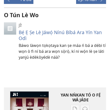
O Tún Lè Wo
JÍ!
Bẹ́ Ẹ Ṣe Lè Jáwọ́ Nínú Bíbá Ara Yín Yan
Odì
Báwo làwọn tọkọtaya kan ṣe máa ń bá a débi tí
wọn ò fi ní bá ara wọn sọ̀rọ̀, kí ni wọ́n lè ṣe láti
yanjú èdèkòyédè náà?
YAN NǸKAN TÓ O FẸ́
WÀ JÁDE