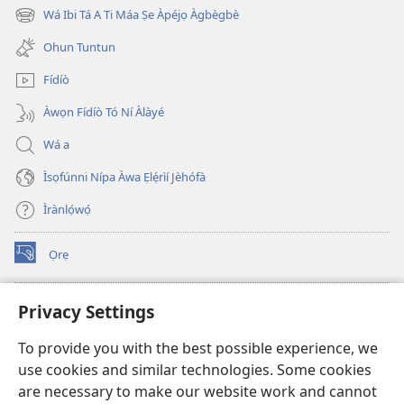
new
Wá Ibi Tá A Ti Máa Ṣe Àpéjọ Àgbègbè
(opens
window)
new
Ohun Tuntun
window)
Fídíò
Àwọn Fídíò Tó Ní Àlàyé
Wá a
Ìsọfúnni Nípa Àwa Ẹlẹ́rìí Jèhófà
Ìrànlọ́wọ́
Ọrẹ
(opens
new
window)
ÀKÁ ÌWÉ ORÍ ÍŃTÁNẸ́Ẹ̀TÌ TI Watchtower™
Privacy Settings
(opens
new
®
JW Hub
To provide you with the best possible experience, we
window)
(opens
use cookies and similar technologies. Some cookies
new
®
JW Library
window)
are necessary to make our website work and cannot