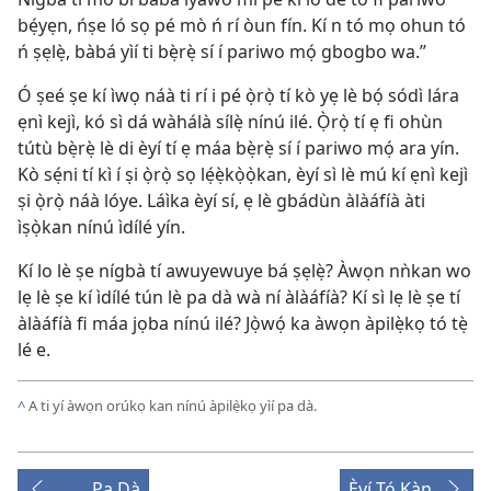
bẹ́yẹn, ńṣe ló sọ pé mò ń rí òun fín. Kí n tó mọ ohun tó
ń ṣẹlẹ̀, bàbá yìí ti bẹ̀rẹ̀ sí í pariwo mọ́ gbogbo wa.”
Ó ṣeé ṣe kí ìwọ náà ti rí i pé ọ̀rọ̀ tí kò yẹ lè bọ́ sódì lára
ẹnì kejì, kó sì dá wàhálà sílẹ̀ nínú ilé. Ọ̀rọ̀ tí ẹ fi ohùn
tútù bẹ̀rẹ̀ lè di èyí tí ẹ máa bẹ̀rẹ̀ sí í pariwo mọ́ ara yín.
Kò sẹ́ni tí kì í ṣi ọ̀rọ̀ sọ lẹ́ẹ̀kọ̀ọ̀kan, èyí sì lè mú kí ẹnì kejì
ṣi ọ̀rọ̀ náà lóye. Láìka èyí sí, ẹ lè gbádùn àlàáfíà àti
ìṣọ̀kan nínú ìdílé yín.
Kí lo lè ṣe nígbà tí awuyewuye bá ṣẹlẹ̀? Àwọn nǹkan wo
lẹ lè ṣe kí ìdílé tún lè pa dà wà ní àlàáfíà? Kí sì lẹ lè ṣe tí
àlàáfíà fi máa jọba nínú ilé? Jọ̀wọ́ ka àwọn àpilẹ̀kọ tó tẹ̀
lé e.
^
A ti yí àwọn orúkọ kan nínú àpilẹ̀kọ yìí pa dà.
Pa Dà
Èyí Tó Kàn