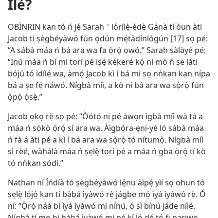
Ilé?
OBÌNRIN kan tó ń jẹ́ Sarah
lórílẹ̀-èdè Gánà tí òun àti
*
Jacob ti ṣègbéyàwó fún ọdún mẹ́tàdínlógún [17] sọ pé:
“A sábà máa ń bá ara wa fa ọ̀rọ̀ owó.” Sarah ṣàlàyé pé:
“Inú máa ń bí mi torí pé iṣẹ́ kékeré kọ́ ni mò ń ṣe láti
bójú tó ìdílé wa, àmọ́ Jacob kì í bá mi sọ nǹkan kan nípa
bá a ṣe fẹ́ náwó. Nígbà míì, a kò ní bá ara wa sọ̀rọ̀ fún
ọ̀pọ̀ ọ̀sẹ̀.”
Jacob ọkọ rẹ̀ sọ pé: “Òótọ́ ni pé àwọn ìgbà míì wà tá a
máa ń sọ̀kò ọ̀rọ̀ sí ara wa. Àìgbọ́ra-ẹni-yé ló sábà máa
ń fà á àti pé a kì í bá ara wa sọ̀rọ̀ tó nítumọ̀. Nígbà míì
sì rèé, wàhálà máa ń ṣẹlẹ̀ torí pé a máa ń gba ọ̀rọ̀ tí kò
tó nǹkan sódì.”
Nathan ní Íńdíà tó ṣègbéyàwó lẹ́nu àìpẹ́ yìí sọ ohun tó
ṣẹlẹ̀ lọ́jọ́ kan tí bàbá ìyàwó rẹ̀ jágbe mọ́ ìyá ìyàwó rẹ̀. Ó
ní: “Ọ̀rọ̀ náà bí ìyá ìyàwó mi nínú, ó sì bínú jáde nílé.
Nígbà tí mo bi bàbá ìyàwó mi pé kí ló dé tó fi pariwo