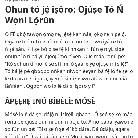
Ohun tó jẹ́ ìṣòro: Ojúṣe Tó Ń
Wọni Lọ́rùn
O FẸ́ gbọ́ tàwọn ọmọ rẹ, lẹ́sẹ̀ kan náà, ọkọ rẹ ń pè ọ́.
Ọ̀gá rẹ ti ń retí rẹ níbi iṣẹ́, o sì tún fẹ́ lọ wo ìyá rẹ tó
ń ṣàìsàn. Kì í ṣe bó o ṣe fẹ́ kí nǹkan rí fún ẹ nìyí, síbẹ̀
ohun tí ò ń bá yí lójoojúmọ́ nìyẹn. O lè máa ronú pé:
“Kò sóhun tí mo lè ṣe sí i, mi ò ṣáà lè yẹ ojúṣe mi sílẹ̀!”
Tó bá jẹ́ pé gbogbo nǹkan táwọn èèyàn bá fẹ́ lo fẹ́ ṣe, o
lè dá ara rẹ lágara, ìyẹn ò sì ní ṣe ìwọ àtàwọn ẹni náà
láǹfààní. Ọgbọ́n wo lo lè dá sí ìṣòro yìí?
ÀPẸẸRẸ INÚ BÍBÉLÌ: MÓSÈ
Mósè ló ń dá ṣe ìdájọ́ ní Ísírẹ́lì ìgbàanì. Ó ṣeé sẹ kó máa
ronú pé ojúṣe òun ni òun ń bójú tó. Àmọ́ bàbá ìyàwó rẹ̀
sọ fún un pé: “Bí o ṣe ń ṣe yìí kò dára. Dájúdájú, agara
yóò dá ọ.” Ó wá dábàá pé kí Mósè yan àwọn ọkùnrin tó