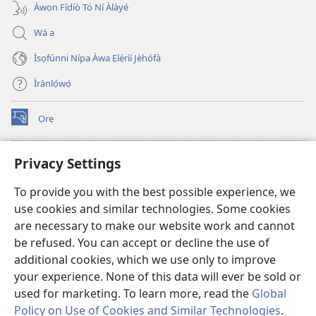
Àwọn Fídíò Tó Ní Àlàyé
Wá a
Ìsọfúnni Nípa Àwa Ẹlẹ́rìí Jèhófà
Ìrànlọ́wọ́
Ọrẹ
(opens
new
window)
ÀKÁ ÌWÉ ORÍ ÍŃTÁNẸ́Ẹ̀TÌ TI Watchtower™
Privacy Settings
(opens
new
®
JW Hub
To provide you with the best possible experience, we
window)
(opens
use cookies and similar technologies. Some cookies
new
®
JW Library
window)
are necessary to make our website work and cannot
be refused. You can accept or decline the use of
®
Watchtower Library
additional cookies, which we use only to improve
your experience. None of this data will ever be sold or
used for marketing. To learn more, read the
Global
Policy on Use of Cookies and Similar Technologies
.