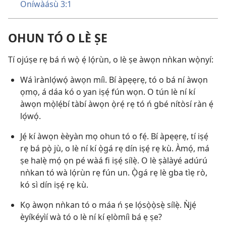
Oníwàásù 3:1
OHUN TÓ O LÈ ṢE
Tí ojúṣe rẹ bá ń wọ̀ ẹ́ lọ́rùn, o lè ṣe àwọn nǹkan wọ̀nyí:
Wá ìrànlọ́wọ́ àwọn míì. Bí àpẹẹrẹ, tó o bá ní àwọn
ọmọ, á dáa kó o yan iṣẹ́ fún wọn. O tún lè ní kí
àwọn mọ̀lẹ́bí tàbí àwọn ọ̀rẹ́ rẹ tó ń gbé nítòsí ràn ẹ́
lọ́wọ́.
Jẹ́ kí àwọn èèyàn mọ ohun tó o fẹ́. Bí àpẹẹrẹ, tí iṣẹ́
rẹ bá pọ̀ jù, o lè ní kí ọ̀gá rẹ dín iṣẹ́ rẹ kù. Àmọ́, má
ṣe halẹ̀ mọ́ ọn pé wàá fi iṣẹ́ sílẹ̀. O lè ṣàlàyé adúrú
nǹkan tó wà lọ́rùn rẹ fún un. Ọ̀gá rẹ lè gba tìẹ rò,
kó sì dín iṣẹ́ rẹ kù.
Kọ àwọn nǹkan tó o máa ń ṣe lọ́sọ̀ọ̀sẹ̀ sílẹ̀. Ǹjẹ́
èyíkéyìí wà tó o lè ní kí ẹlòmíì bá ẹ ṣe?