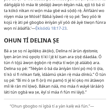
dáńgájíá tó máa lè ṣèdájọ́ àwọn èèyàn náà, ẹjọ́ tó bá sì
ta kókó nìkan ni wọ́n máa gbé wá sọ́dọ̀ rẹ̀. Àǹfààní wo
nìyẹn máa ṣe Mósè? Bàbá ìyàwó rẹ̀ sọ pé: ‘Ìwọ yóò lè
kojú rẹ̀ àti pé gbogbo ènìyàn yìí yóò dé àyè tiwọn fúnra
wọn ní àlàáfíà.’​—
Ẹ́kísódù 18:​17-23
.
OHUN TÍ DELINA ṢE
Bá a ṣe sọ ní àpilẹ̀kọ àkọ́kọ́, Delina ní àrùn
dystonia,
ìyẹn àrùn inú ọpọlọ tí kì í jẹ́ kí iṣan ara ṣiṣẹ́ dáadáa. Ó
tún ń tọ́jú àwọn ẹ̀gbọ́n rẹ̀ mẹ́ta tí wọ́n jẹ́ aláàbọ̀ ara.
Delina sọ pé: “Téèyàn ò bá da àníyàn tòní pọ̀ mọ́ ti ọ̀la,
tí kò sì fi nǹkan falẹ̀, ìdààmú ọkàn rẹ̀ máa dínkù.” Ó tún
sọ pé: “Bí mi ò ṣe fi ọ̀rọ̀ mi pamọ́ ti jẹ́ kí ọkọ mi àtàwọn
míì lè ràn mí lọ́wọ́. Bákan náà, mo máa ń wáyè láràárọ̀
láti tún ọgbà wa ṣe, èyí sì máa ń fún mi láyọ̀.”
“Ohun gbogbo ni ìgbà tí a yàn kalẹ̀ wà fún.”​—