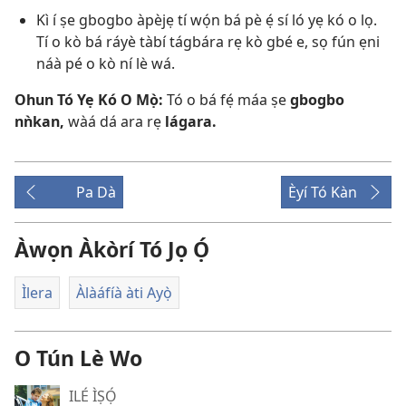
Kì í ṣe gbogbo àpèjẹ tí wọ́n bá pè ẹ́ sí ló yẹ kó o lọ.
Tí o kò bá ráyè tàbí tágbára rẹ kò gbé e, sọ fún ẹni
náà pé o kò ní lè wá.
Ohun Tó Yẹ Kó O Mọ̀:
Tó o bá fẹ́ máa ṣe
gbogbo
nǹkan,
wàá dá ara rẹ
lágara.
Pa Dà
Èyí Tó Kàn
Àwọn Àkòrí Tó Jọ Ọ́
Ìlera
Àlàáfíà àti Ayọ̀
O Tún Lè Wo
ILÉ ÌṢỌ́