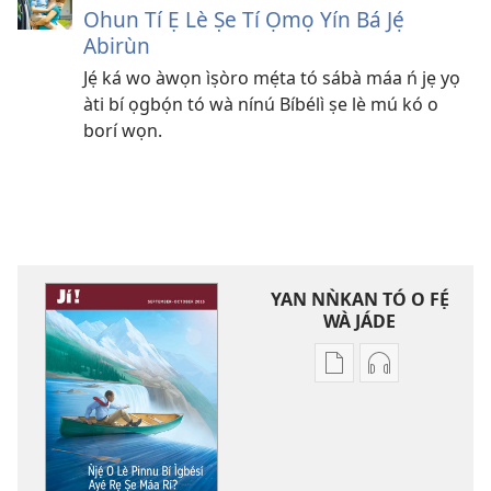
Ohun Tí Ẹ Lè Ṣe Tí Ọmọ Yín Bá Jẹ́
Abirùn
Jẹ́ ká wo àwọn ìṣòro mẹ́ta tó sábà máa ń jẹ yọ
àti bí ọgbọ́n tó wà nínú Bíbélì ṣe lè mú kó o
borí wọn.
YAN NǸKAN TÓ O FẸ́
WÀ JÁDE
Bó
Bó
o
O
ṣe
Ṣe
fẹ́
Fẹ́
wa
Wa