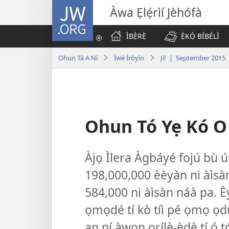
JW.ORG
Àwa Ẹlẹ́rìí Jèhófà
ÌBẸ̀RẸ̀
Ẹ̀KỌ́ BÍBÉLÌ
Ohun Tá A Ní
Ìwé Ìròyìn
Jí! | September 2015
Ohun Tó Yẹ Kó O 
Àjọ Ìlera Àgbáyé fojú bù ú
198,000,000 èèyàn ni àìsàn
584,000 ni àìsàn náà pa. Èy
ọmọdé tí kò tíì pé ọmọ ọd
an ní àwọn orílẹ̀-èdè tí ó t