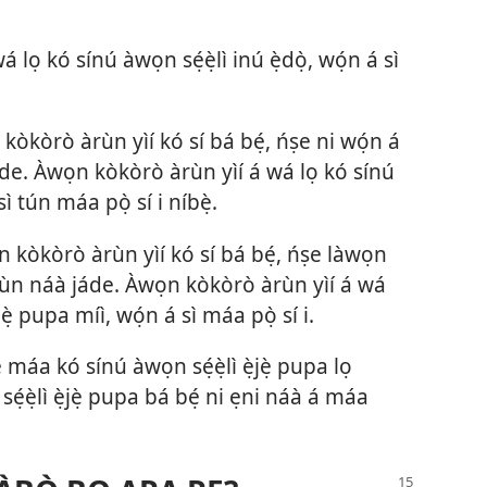
ọ kó sínú àwọn sẹ́ẹ̀lì inú ẹ̀dọ̀, wọ́n á sì
n kòkòrò àrùn yìí kó sí bá bẹ́, ńṣe ni wọ́n á
e. Àwọn kòkòrò àrùn yìí á wá lọ kó sínú
sì tún máa pọ̀ sí i níbẹ̀.
wọn kòkòrò àrùn yìí kó sí bá bẹ́, ńṣe làwọn
n náà jáde. Àwọn kòkòrò àrùn yìí á wá
ẹ̀ pupa míì, wọ́n á sì máa pọ̀ sí i.
máa kó sínú àwọn sẹ́ẹ̀lì ẹ̀jẹ̀ pupa lọ
̣ẹ̀lì ẹ̀jẹ̀ pupa bá bẹ́ ni ẹni náà á máa