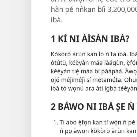
hàn pé nǹkan bíi 3,200,0
ibà.
1 KÍ NI ÀÌSÀN IBÀ?
Kòkòrò àrùn kan ló ń fa ibà. Ib
òtútù, kéèyàn máa làágùn, ẹ̀fọ́r
kéèyàn tiẹ̀ máa bì pàápàá. Àwọn
ọjọ́ méjìméjì sí mẹ́tamẹ́ta. Oh
ibà tó wọnú ara àti ìgbà téèyàn 
2 BÁWO NI IBÀ ṢE N
Tí abo ẹ̀fọn kan tí wọ́n ń pè
ń pọ àwọn kòkòrò àrùn kan t