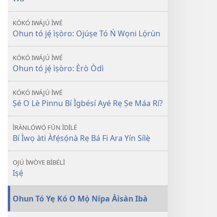
KÓKÓ IWÁJÚ ÌWÉ
Ohun tó jẹ́ ìṣòro: Ojúṣe Tó Ń Wọni Lọ́rùn
KÓKÓ IWÁJÚ ÌWÉ
Ohun tó jẹ́ ìṣòro: Èrò Òdì
KÓKÓ IWÁJÚ ÌWÉ
Ṣé O Lè Pinnu Bí Ìgbésí Ayé Rẹ Ṣe Máa Rí?
ÌRÀNLỌ́WỌ́ FÚN ÌDÍLÉ
Bí Ìwọ àti Àfẹ́sọ́nà Rẹ Bá Fi Ara Yín Sílẹ̀
OJÚ ÌWÒYE BÍBÉLÌ
Iṣẹ́
Ohun Tó Yẹ Kó O Mọ̀ Nípa Àìsàn Ibà