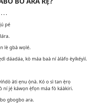
ÀBÒ BO ARA RẸ?
 . .
ájú pé
lára.
fọn lè gbà wọlé.
ẹ́ẹ̀dì dáadáa, kò máa baà ní àlàfo èyíkéyìí.
 wíńdò àti ẹnu ọ̀nà. Kó o sì tan ẹ̀rọ
 ní jẹ́ káwọn ẹ̀fọn máa fò káàkiri.
tó bo gbogbo ara.