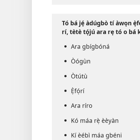
Tó bá jẹ́ àdúgbò tí àwọn ẹ̀fọ
rí, tètè tọ́jú ara rẹ tó o bá 
Ara gbígbóná
Òógùn
Òtútù
Ẹ̀fọ́rí
Ara ríro
Kó máa rẹ̀ èèyàn
Kí èébì máa gbéni