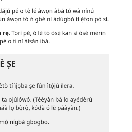
dájú pé o tẹ̀ lé àwọn àbá tó wà nínú
e fún àwọn tó ń gbé ní àdúgbò tí ẹ̀fọn pọ̀ sí.
a rẹ.
Torí pé, ó lè tó ọ̀sẹ̀ kan sí ọ̀sẹ̀ mẹ́rin
̣ pé o ti ní àìsàn ibà.
È ṢE
ò tí ìjọba ṣe fún ìtọ́jú ìlera.
 ń ta ojúlówó. (Téèyàn bá lo ayédèrú
náà lọ bọ̀rọ̀, kódà ó lè pààyàn.)
 mímọ́ nígbà gbogbo.