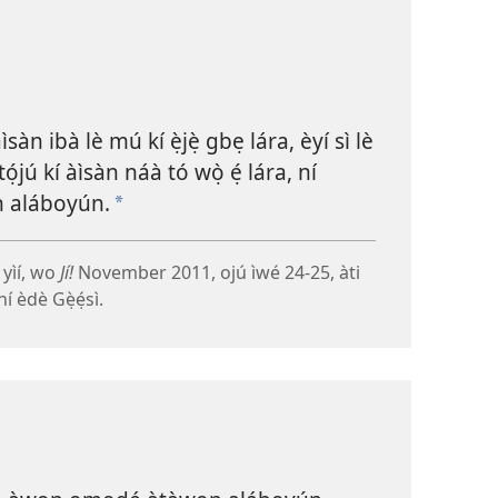
ìsàn ibà lè mú kí ẹ̀jẹ̀ gbẹ lára, èyí sì lè
tọ́jú kí àìsàn náà tó wọ̀ ẹ́ lára, ní
 aláboyún.
*
, yìí, wo
Jí!
November 2011, ojú ìwé 24-25, àti
 èdè Gẹ̀ẹ́sì.