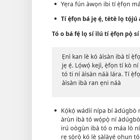
Yẹra fún àwọn ibi tí ẹ̀fọn máa
Tí ẹ̀fọn bá jẹ ẹ́, tètè lọ tọ́jú
Tó o bá fẹ́ lọ sí ìlú tí ẹ̀fọn pọ̀ sí .
Ẹnì kan lè kó àìsàn ibà tí ẹ̀
jẹ ẹ́. Lọ́wọ́ kejì, ẹ̀fọn tí k
tó ti ní àìsàn náà lára. Tí è
àìsàn ibà ran ẹni náà
Kọ́kọ́ wádìí nípa bí àdúgbò n
àrùn ibà tó wọ́pọ̀ ní àdúgbò 
irú oògùn ibà tó o máa lò n
rẹ sọ̀rọ̀ kó lè ṣàlàyé ohun tó 