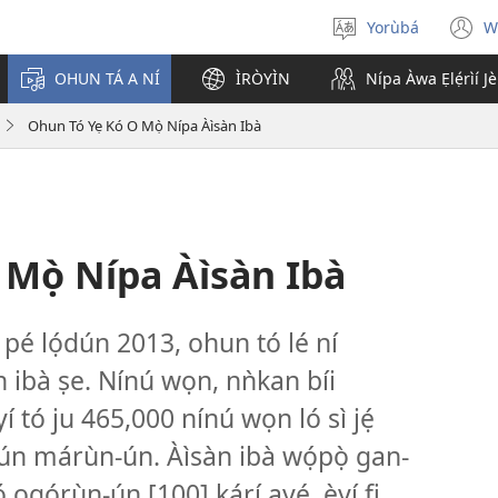
Yorùbá
W
Yan
(
èdè
n
OHUN TÁ A NÍ
ÌRÒYÌN
Nípa Àwa Ẹlẹ́rìí J
w
Ohun Tó Yẹ Kó O Mọ̀ Nípa Àìsàn Ibà
Mọ̀ Nípa Àìsàn Ibà
 pé lọ́dún 2013, ohun tó lé ní
 ibà ṣe. Nínú wọn, nǹkan bíi
í tó ju 465,000 nínú wọn ló sì jẹ́
ún márùn-ún. Àìsàn ibà wọ́pọ̀ gan-
ó ọgọ́rùn-ún [100] kárí ayé, èyí fi