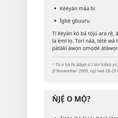
Kéèyàn máa bì
Ìgbẹ́ gbuuru
Tí èèyàn kò bá tọ́jú ara rẹ̀, à
la ẹ̀mí lọ. Torí náà, tètè wá ì
pàtàkì àwọn ọmọdé àtàwọn
^
Tó o bá fẹ́ àlàyé sí i lórí kókó yìí
Jí!
November 2009, ojú ìwé 26-29 ní
ǸJẸ́ O MỌ̀?