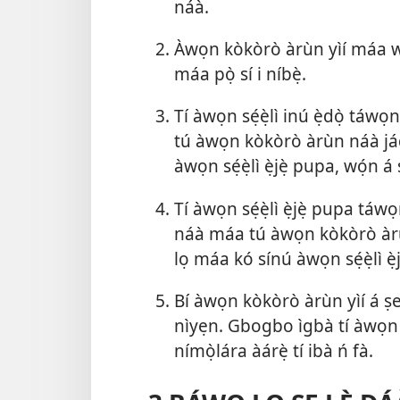
náà.
Àwọn kòkòrò àrùn yìí máa wá l
máa pọ̀ sí i níbẹ̀.
Tí àwọn sẹ́ẹ̀lì inú ẹ̀dọ̀ táwọ
tú àwọn kòkòrò àrùn náà jád
àwọn sẹ́ẹ̀lì ẹ̀jẹ̀ pupa, wọ́n á 
Tí àwọn sẹ́ẹ̀lì ẹ̀jẹ̀ pupa tá
náà máa tú àwọn kòkòrò àrù
lọ máa kó sínú àwọn sẹ́ẹ̀lì ẹ̀j
Bí àwọn kòkòrò àrùn yìí á ṣe 
nìyẹn. Gbogbo ìgbà tí àwọn sé
nímọ̀lára àárẹ̀ tí ibà ń fà.