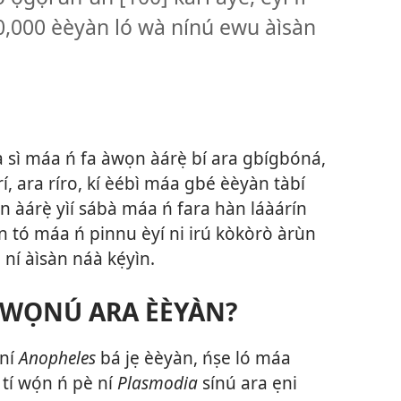
00,000 èèyàn ló wà nínú ewu àìsàn
à sì máa ń fa àwọn àárẹ̀ bí ara gbígbóná,
í, ara ríro, kí èébì máa gbé èèyàn tàbí
 àárẹ̀ yìí sábà máa ń fara hàn láàárín
un tó máa ń pinnu èyí ni irú kòkòrò àrùn
ní àìsàn náà kẹ́yìn.
̀ WỌNÚ ARA ÈÈYÀN?
 ní
Anopheles
bá jẹ èèyàn, ńṣe ló máa
í wọ́n ń pè ní
Plasmodia
sínú ara ẹni