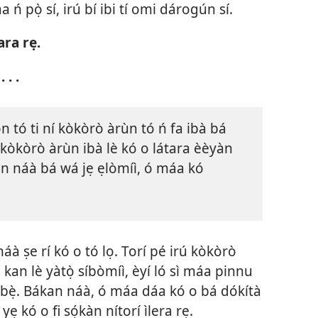
 ń pọ̀ sí, irú bí ibi tí omi dárogún sí.
 ara rẹ.
 . .
fọn tó ti ní kòkòrò àrùn tó ń fa ibà bá
ò ní kòkòrò àrùn ibà lè kó o látara èèyàn
̣fọn náà bá wá jẹ ẹlòmíì, ó máa kó
áà ṣe rí kó o tó lọ. Torí pé irú kòkòrò
kan lè yàtọ̀ síbòmíì, èyí ló sì máa pinnu
íbẹ̀. Bákan náà, ó máa dáa kó o bá dókítà
yẹ kó o fi sọ́kàn nítorí ìlera rẹ.