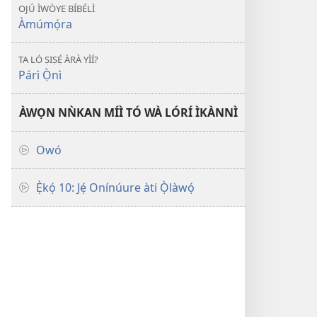
OJÚ ÌWÒYE BÍBÉLÌ
Àmúmọ́ra
TA LÓ ṢIṢẸ́ ÀRÀ YÌÍ?
Párì Ọ̀nì
ÀWỌN NǸKAN MÍÌ TÓ WÀ LÓRÍ ÌKÀNNÌ
Owó
Ẹ̀kọ́ 10: Jẹ́ Onínúure àti Ọ̀làwọ́