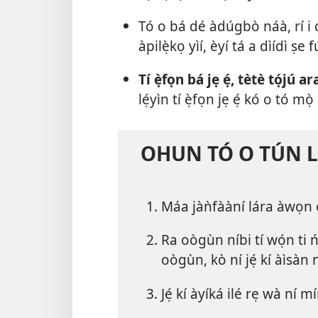
Tó o bá dé àdúgbò náà, rí i 
àpilẹ̀kọ yìí, èyí tá a dìídì ṣ
Tí ẹ̀fọn bá jẹ ẹ́, tètè tọ́jú ar
lẹ́yìn tí ẹ̀fọn jẹ ẹ́ kó o tó mò
OHUN TÓ O TÚN L
Máa jàǹfààní lára àwọn èt
Ra oògùn níbi tí wọ́n ti
oògùn, kò ní jẹ́ kí àìsàn 
Jẹ́ kí àyíká ilé rẹ wà ní