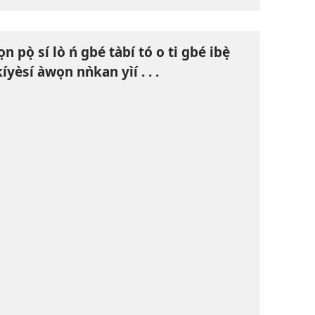
n pọ̀ sí lò ń gbé tàbí tó o ti gbé ibẹ̀
kíyèsí àwọn nǹkan yìí . . .