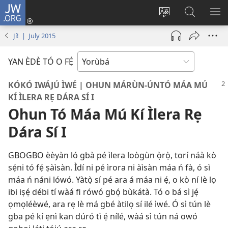
JW.ORG
Wọlé
(opens
Yí
Wa
GB
new
èdè
JW.ORG
YÍ
Jí! | July 2015
window)
ìkànnì
JÁ
pa
YAN ÈDÈ TÓ O FẸ́
dà
KÓKÓ IWÁJÚ ÌWÉ | OHUN MÁRÙN-ÚNTÓ MÁA MÚ
KÍ ÌLERA RẸ DÁRA SÍ I
Ohun Tó Máa Mú Kí Ìlera Rẹ
Dára Sí I
GBOGBO èèyàn ló gbà pé ìlera loògùn ọ̀rọ̀, torí náà kò
sẹ́ni tó fẹ́ ṣàìsàn. Ìdí ni pé ìrora ni àìsàn máa ń fà, ó sì
máa ń náni lówó. Yàtọ̀ sí pé ara á máa ni ẹ́, o kò ní lè lọ
ibi iṣẹ́ débi tí wàá fi rówó gbọ́ bùkátà. Tó o bá sì jẹ́
ọmọléèwé, ara rẹ lè má gbé àtilọ sí ilé ìwé. Ó sì tún lè
gba pé kí ẹnì kan dúró tì ẹ́ nílé, wàá sì tún ná owó