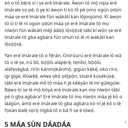
kó o tó bẹ̀rẹ̀ sí í ṣe eré ìmárale. Àwọn tó mọ̀ nípa eré
ìmárale sọ pé, ó yẹ kí àwọn tí kò tíì pé ọmọ ogún ọdún
máa ṣe eré ìmárale fún wákàtí kan lójoojúmọ́. Kí àwọn
tó sì ti lé ní ogún ọdún máa ṣe eré ìmárale tó mọ
níwọ̀n fún wákàtí méjì ààbọ̀ lọ́sọ̀ọ̀sẹ̀ tàbí kí wọ́n ṣe eré
ìmárale tó gba agbára fún ohun tó lé ní wákàtí kan
lọ́sọ̀ọ̀sẹ̀.
Yan eré ìmárale tó o fẹ́ràn. Onírúurú eré ìmárale ló wà
tó o lè ṣe, irú bíi, bọ́ọ̀lù alápẹ̀rẹ̀, tẹníìsì, bọ́ọ̀lù
aláfẹsẹ̀gbá, rírìn kánmọ́kánmọ́, gígun kẹ̀kẹ́, oko ríro,
igi gígé, lílúwẹ̀ẹ́, wíwa ọkọ̀ ọlọ́pọ́n, sísáré kúṣẹ́kúṣẹ́,
tàbí eré ìmárale míì tó máa ń jẹ́ kéèyàn lè mí gúlegúle.
Báwo lo ṣe lè mọ̀ bóyá eré ìmárale kan mọ níwọ̀n tàbí
pé ó gba agbára? Eré ìmárale tó mọ níwọ̀n máa jẹ́ kó o
làágùn, àmọ́ eré ìmárale tó gba agbára kò ní jẹ́ kó o lè
fọkàn balẹ̀ sọ̀rọ̀ nígbà tó o bá ń ṣe é lọ́wọ́.
5 MÁA SÙN DÁADÁA