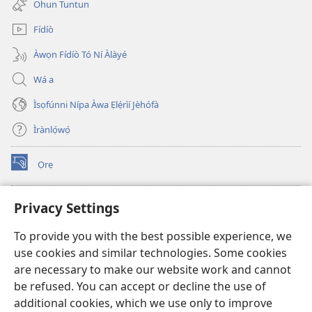
Ohun Tuntun
window)
Fídíò
Àwọn Fídíò Tó Ní Àlàyé
Wá a
Ìsọfúnni Nípa Àwa Ẹlẹ́rìí Jèhófà
Ìrànlọ́wọ́
Ọrẹ
(opens
new
window)
ÀKÁ ÌWÉ ORÍ ÍŃTÁNẸ́Ẹ̀TÌ TI Watchtower™
Privacy Settings
(opens
new
®
JW Hub
To provide you with the best possible experience, we
window)
(opens
use cookies and similar technologies. Some cookies
new
®
JW Library
window)
are necessary to make our website work and cannot
be refused. You can accept or decline the use of
®
Watchtower Library
additional cookies, which we use only to improve