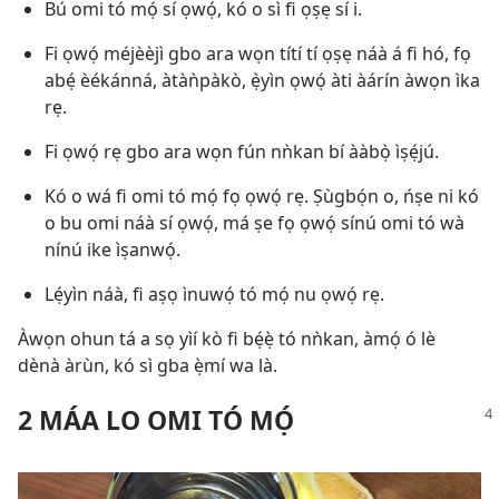
Bú omi tó mọ́ sí ọwọ́, kó o sì fi ọṣẹ sí i.
Fi ọwọ́ méjèèjì gbo ara wọn títí tí ọṣẹ náà á fi hó, fọ
abẹ́ èékánná, àtàǹpàkò, ẹ̀yìn ọwọ́ àti àárín àwọn ìka
rẹ.
Fi ọwọ́ rẹ gbo ara wọn fún nǹkan bí ààbọ̀ ìṣẹ́jú.
Kó o wá fi omi tó mọ́ fọ ọwọ́ rẹ. Ṣùgbọ́n o, ńṣe ni kó
o bu omi náà sí ọwọ́, má ṣe fọ ọwọ́ sínú omi tó wà
nínú ike ìṣanwọ́.
Lẹ́yìn náà, fi aṣọ ìnuwọ́ tó mọ́ nu ọwọ́ rẹ.
Àwọn ohun tá a sọ yìí kò fi bẹ́ẹ̀ tó nǹkan, àmọ́ ó lè
dènà àrùn, kó sì gba ẹ̀mí wa là.
2 MÁA LO OMI TÓ MỌ́