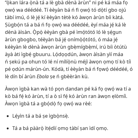
“ọ̀kan lára ọ̀nà tá a lè gbà dènà àrùn” ni pé ká máa fọ
ọwọ́ wa déédéé. Tí èèyàn bá ń fi ọwọ́ tó dọ̀tí gbo ojú
tàbí imú, ó lè jẹ́ kí èèyàn tètè kó àwọn àrùn bíi kàtá.
Ṣùgbọ́n tá a bá ń fọ ọwọ́ wa déédéé, èyí máa jẹ́ ká lè
dènà àìsàn. Ọ̀pọ̀ èèyàn gbà pé ìmọ́tótó ló lè ṣẹ́gun
àrùn gbogbo, téèyàn bá jẹ́ onímọ̀ọ́tótó, ó máa jẹ́
kéèyàn lè dènà àwọn àrùn gbẹ̀mígbẹ̀mí, irú bíi òtútù
àyà àti ìgbẹ́ gbuuru. Lọ́dọọdún, àwọn àìsàn yìí máa
ń ṣekú pa ohun tó lé ní mílíọ̀nù méjì àwọn ọmọ tí kò tíì
pé ọdún márùn-ún. Kódà, tí èèyàn bá ń fọwọ́ déédéé, ó
lè dín bí àrùn
Ebola
ṣe ń gbèèràn kù.
Àwọn ìgbà kan wà tó pọn dandan pé ká fọ ọwọ́ wa tí a
kò bá fẹ́ kó àrùn, tí a ò sì fẹ́ kó àrùn ran àwọn ẹlòmíì.
Àwọn ìgbà tá a gbọ́dọ̀ fọ ọwọ́ wa rèé:
Lẹ́yìn tá a bá ṣe ìgbọ̀nsẹ̀.
Tá a bá pààrọ̀ ìtẹ́dìí ọmọ tàbí ṣan ìdí ọmọ.