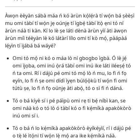
Àwọn èèyàn sábà máa ń kó àrùn kọ́lẹ́rà tí wọ́n bá ṣèèṣì
mu omi tàbí tí wọ́n jẹ oúnjẹ tí ìgbẹ́ tàbí ìtọ̀ ẹni tó ní
àrùn náà ti kàn. Kí lo lè ṣe láti dènà àrùn yìí àti àwọn
àrùn míì téèyàn lè kó látàrí lílo omi tí kò mọ́, pàápàá
lẹ́yìn tí ìjábá bá wáyé?
Omi tó mọ́ ni kó o máa lò ní gbogbo ìgbà. Ó lè jẹ́
omi ìjọba, omi inú ọ̀rá tàbí omi inú ike láti iléeṣẹ́ tó
ń ta omi. Rí i dájú pé omi tó mọ́ lò ń mu, lo fi ń fọ
eyín, lo fi ń ṣe omi dídì ìyẹn búlọ́ọ̀kù tí wọ́n fi omi
tútù ṣe, lo fi ń fọ oúnjẹ àti abọ́, tó o sì fi ń dáná.
Tó o bá kíyè sí i pé páìpù omi rẹ ti bẹ́ níbì kan, se
omi náà kó o tó lò ó tàbí kó o fi kẹ́míkà apakòkòrò
inú omi sí i.
Tó o bá ń lo kẹ́míkà apakòkòrò èyíkéyìí, rí i dájú pé
o tẹ̀ lé ìtọ́ni tí wọ́n lẹ̀ mọ́ ara ike kẹ́míkà náà.