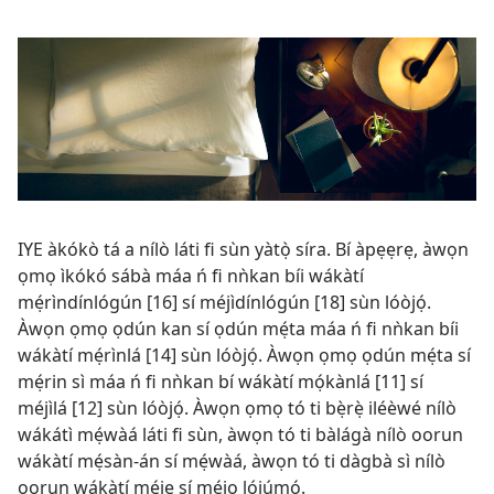
IYE àkókò tá a nílò láti fi sùn yàtọ̀ síra. Bí àpẹẹrẹ, àwọn
ọmọ ìkókó sábà máa ń fi nǹkan bíi wákàtí
mẹ́rìndínlógún [16] sí méjìdínlógún [18] sùn lóòjọ́.
Àwọn ọmọ ọdún kan sí ọdún mẹ́ta máa ń fi nǹkan bíi
wákàtí mẹ́rìnlá [14] sùn lóòjọ́. Àwọn ọmọ ọdún mẹ́ta sí
mẹ́rin sì máa ń fi nǹkan bí wákàtí mọ́kànlá [11] sí
méjìlá [12] sùn lóòjọ́. Àwọn ọmọ tó ti bẹ̀rẹ̀ iléèwé nílò
wákátì mẹ́wàá láti fi sùn, àwọn tó ti bàlágà nílò oorun
wákàtí mẹ́sàn-án sí mẹ́wàá, àwọn tó ti dàgbà sì nílò
oorun wákàtí méje sí mẹ́jọ lójúmọ́.