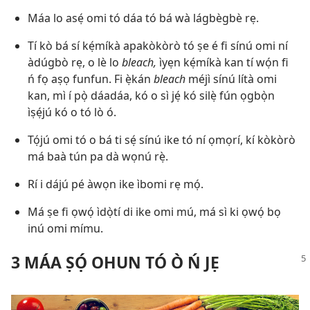
Máa lo asẹ́ omi tó dáa tó bá wà lágbègbè rẹ.
Tí kò bá sí kẹ́míkà apakòkòrò tó ṣe é fi sínú omi ní
àdúgbò rẹ, o lè lo
bleach,
ìyẹn kẹ́míkà kan tí wọ́n fi
ń fọ aṣọ funfun. Fi ẹ̀kán
bleach
méjì sínú lítà omi
kan, mì í pọ̀ dáadáa, kó o sì jẹ́ kó silẹ̀ fún ọgbọ̀n
ìṣẹ́jú kó o tó lò ó.
Tọ́jú omi tó o bá ti sẹ́ sínú ike tó ní ọmọrí, kí kòkòrò
má baà tún pa dà wọnú rẹ̀.
Rí i dájú pé àwọn ike ìbomi rẹ mọ́.
Má ṣe fi ọwọ́ ìdọ̀tí di ike omi mú, má sì ki ọwọ́ bọ
inú omi mímu.
3 MÁA ṢỌ́ OHUN TÓ Ò Ń JẸ