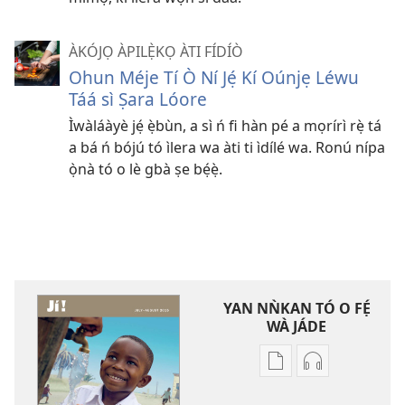
ÀKÓJỌ ÀPILẸ̀KỌ ÀTI FÍDÍÒ
Ohun Méje Tí Ò Ní Jẹ́ Kí Oúnjẹ Léwu
Táá sì Ṣara Lóore
Ìwàláàyè jẹ́ ẹ̀bùn, a sì ń fi hàn pé a mọrírì rẹ̀ tá
a bá ń bójú tó ìlera wa àti ti ìdílé wa. Ronú nípa
ọ̀nà tó o lè gbà ṣe bẹ́ẹ̀.
YAN NǸKAN TÓ O FẸ́
WÀ JÁDE
Bó
Bó
o
O