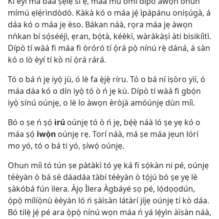
Kí èyí má baà ṣẹlẹ̀ sí ẹ, máa mu omi dípò àwọn ohun
mímú ẹlẹ́rìndòdò. Kàkà kó o máa jẹ́ ìpápánu oníṣúgà, á
dáa kó o máa jẹ èso. Bákan náà, rọra máa jẹ àwọn
nǹkan bí sọ́sééjì, ẹran, bọ́tà, kéèkì, wàràkàṣì àti bisikíìtì.
Dípò tí wàá fi máa fi òróró tí ọ̀rá pọ̀ nínú rẹ̀ dáná, á sàn
kó o lò èyí tí kò ní ọ̀rá rárá.
Tó o bá ń jẹ iyọ̀ jù, ó lè fa ẹ̀jẹ̀ ríru. Tó o bá ní ìṣòro yìí, ó
máa dáa kó o dín iyọ̀ tó ò ń jẹ kù. Dípò tí wàá fi gbọ́n
iyọ̀ sínú oúnjẹ, o lè lo àwọn èròjà amóúnjẹ dùn míì.
Bó o ṣe ń ṣọ́
irú
oúnjẹ tó ò ń jẹ, bẹ́ẹ̀ náà ló ṣe yẹ kó o
máa ṣọ́
ìwọ̀n
oúnjẹ rẹ. Torí náà, má ṣe máa jẹun lórí
mo yó, tó o bá ti yó, ṣíwọ́ oúnjẹ.
Ohun míì tó tún ṣe pàtàkì tó yẹ ká fi sọ́kàn ni pé, oúnjẹ
téèyàn ò bá sè dáadáa tàbí téèyàn ò tọ́jú bó ṣe yẹ lè
ṣàkóbá fún ìlera. Àjọ Ìlera Àgbáyé sọ pé, lọ́dọọdún,
ọ̀pọ̀ mílíọ̀nù èèyàn ló ń ṣàìsàn látàrí jíjẹ oúnjẹ tí kò dáa.
Bó tilẹ̀ jẹ́ pé ara ọ̀pọ̀ nínú wọn máa ń yá lẹ́yìn àìsàn náà,