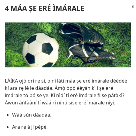
4 MÁA ṢE ERÉ ÌMÁRALE
LÁÌKA ọjọ́ orí rẹ sí, o ní láti máa ṣe eré ìmárale déédéé
kí ara rẹ lè le dáadáa. Àmọ́ ọ̀pọ̀ èèyàn kì í ṣe eré
ìmárale tó bó ṣe yẹ. Kí nìdí tí eré ìmárale fi ṣe pàtàkì?
Àwọn àǹfààní tí wàá rí nínú ṣíṣe eré ìmárale nìyí:
Wàá sùn dáadáa.
Ara rẹ á jí pépé.