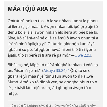
MÁA TỌ́JÚ ARA RẸ!
Onírúurú nǹkan tí o kò lè ṣe nǹkan kan sí lè pinnu
bí ìlera rẹ ṣe máa rí. Àwọn nǹkan bíi, ipò ọ̀rọ̀ ajé tó
dẹnu kọlẹ̀, àìsí àwọn nǹkan èlò ìlera àti bẹ́ẹ̀ bẹ́ẹ̀ lọ.
Síbẹ̀, kò sí àní-àní pé o lè ṣe àmúlò àwọn ohun tá a
jíròrò nínú àpilẹ̀kọ yìí. Ọkùnrin ọlọ́gbọ́n kan láyé
ìgbàanì sọ pé, “afọgbọ́nhùwà ni ẹni tí ó ti rí ìyọnu
àjálù, tí ó sì bẹ̀rẹ̀ sí fi ara rẹ̀ pa mọ́.”—
Òwe 22:3
.
Bíbélì sọ pé, láìpẹ́ kó ní “sí olùgbé kankan tí yóò sọ
pé: ‘Àìsàn ń ṣe mí.’” (
Aísáyà 33:24
)
Ọ̀rọ̀ tó ṣe é
*
gbára lé yìí máa ń jẹ́ ìtùnú fún àwọn tó ń ka Ìwé
Mímọ́. Àmọ́ kó tó dìgbà yẹn, ṣe gbogbo ohun tó o
lè ṣe báyìí láti tọ́jú ara rẹ àti gbogbo àwọn tó o
nífẹ̀ẹ́.
^
Tó o bá ń fẹ́ ìsọfúnni síwájú sí i, jọ̀wọ́ wo ìwé
Kí Ni Bíbélì Fi Kọ́ni