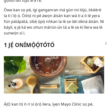
gọbọi láti tọ́jú ara rẹ.
Òwe kan sọ pé, igi ganganran má gùn mi lójú, òkèèrè
la ti í lọ̀ ọ́. Òótọ́ ni pé àwọn àìsàn kan wà tí a ò lè yẹra
fún pátápátá, síbẹ̀ ọ̀pọ̀ nǹkan la lè ṣe láti dènà àìsàn. Ní
báyìí, ẹ jẹ́ ká wo ohun márùn-ún tá a lè ṣe kí ìlera wa lè
sunwọ̀n sí i.
1 JẸ́ ONÍMỌ̀Ọ́TÓTÓ
ÀJỌ kan tó ń rí sí ọ̀rọ̀ ìlera, ìyẹn Mayo Clinic sọ pé,