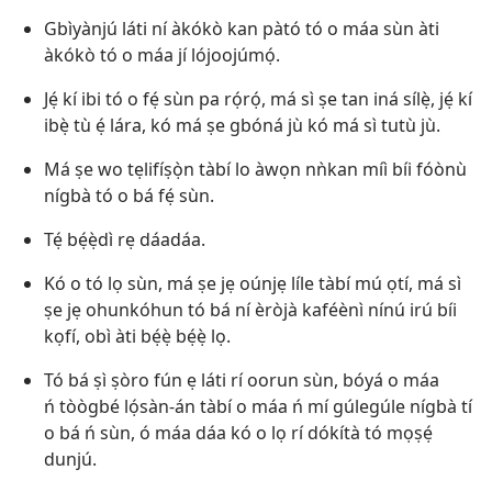
Gbìyànjú láti ní àkókò kan pàtó tó o máa sùn àti
àkókò tó o máa jí lójoojúmọ́.
Jẹ́ kí ibi tó o fẹ́ sùn pa rọ́rọ́, má sì ṣe tan iná sílẹ̀, jẹ́ kí
ibẹ̀ tù ẹ́ lára, kó má ṣe gbóná jù kó má sì tutù jù.
Má ṣe wo tẹlifíṣọ̀n tàbí lo àwọn nǹkan míì bíi fóònù
nígbà tó o bá fẹ́ sùn.
Tẹ́ bẹ́ẹ̀dì rẹ dáadáa.
Kó o tó lọ sùn, má ṣe jẹ oúnjẹ líle tàbí mú ọtí, má sì
ṣe jẹ ohunkóhun tó bá ní èròjà kaféènì nínú irú bíi
kọfí, obì àti bẹ́ẹ̀ bẹ́ẹ̀ lọ.
Tó bá ṣì ṣòro fún ẹ láti rí oorun sùn, bóyá o máa
ń tòògbé lọ́sàn-án tàbí o máa ń mí gúlegúle nígbà tí
o bá ń sùn, ó máa dáa kó o lọ rí dókítà tó mọṣẹ́
dunjú.