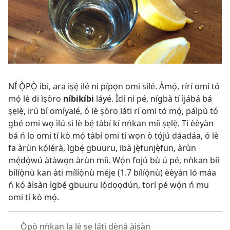
NÍ Ọ̀PỌ̀ ibi, ara iṣẹ́ ilé ni pípọn omi sílé. Àmọ́, rírí omi tó
mọ́ lè di ìṣòro
níbikíbi
láyé. Ìdí ni pé, nígbà tí ìjábá bá
ṣẹlẹ̀, irú bí omíyalé, ó lè ṣòro láti rí omi tó mọ́, páìpù tó
gbé omi wọ ìlú sì lè bẹ́ tàbí kí nǹkan míì ṣẹlẹ̀. Tí èèyàn
bá ń lo omi tí kò mọ́ tàbí omi tí wọn ò tọ́jú dáadáa, ó lè
fa àrùn kọ́lẹ́rà, ìgbẹ́ gbuuru, ibà jẹ̀funjẹ̀fun, àrùn
mẹ́dọ̀wú àtàwọn àrùn míì. Wọ́n fojú bù ú pé, nǹkan bíi
bílíọ̀nù kan àti mílíọ̀nù méje (1.7 bílíọ̀nù) èèyàn ló máa
ń kó àìsàn ìgbẹ́ gbuuru lọ́dọọdún, torí pé wọ́n ń mu
omi tí kò mọ́.
Ọ̀pọ̀ nǹkan la lè ṣe láti dènà àìsàn