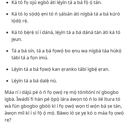
Ká tó fọ ojú egbò àti lẹ́yìn tá a bá fọ̀ ọ́ tán.
Ká tó lọ sọ́dọ̀ ẹni tó ń ṣàìsàn àti nígbà tá a bá kúrò
lọ́dọ̀ rẹ̀.
Ká tó bẹ̀rẹ̀ sí í dáná, lẹ́yìn tá a bá dáná tán àti ká tó
jẹun.
Tá a bá sín, tá a bá fọwọ́ bo ẹnu wa nígbà táa húkọ́
tàbí tá a fọn imú.
Lẹ́yìn tá a bá fọwọ́ kan ẹranko tàbí ìgbẹ́ ẹran.
Lẹ́yìn tá a bá dalẹ̀ nù.
Máa rí i dájú pé ò ń fọ ọwọ́ rẹ mọ́ tónítóní ní gbogbo
ìgbà. Ìwádìí fi hàn pé ọ̀pọ̀ lára àwọn tó ń lo ilé ìtura tó
wà fún gbogbo gbòò kì í fọ ọwọ́ wọn tí wọ́n bá ṣe tán,
àwọn míì kì í sì fọ̀ ọ́ mọ́. Báwo ló ṣe yẹ kó o máa fọ ọwọ́
rẹ?