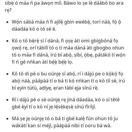
síbẹ̀ ó máa ń pa àwọn míì. Báwo lo ṣe lè dáàbò bo ara
rẹ?
Wọ́n sábà máa ń fi ajílẹ̀ gbin ewébẹ̀, torí náà, fọ̀ ọ́
dáadáa kó o tó sè é.
Kó o tó bẹ̀rẹ̀ sí í dáná, fi ọṣẹ àti omi gbígbóná fọ
ọwọ́ rẹ, orí tábìlì tó o ti máa dáná àti gbogbo ohun
tó o máa fi dáná, irú bí abọ́, ṣíbí, ọ̀bẹ, pátákó tí wọ́n
fi ń gé nǹkan àti bẹ́ẹ̀ bẹ́ẹ̀ lọ.
Kó tó di pé o bu oúnjẹ sí abọ́, rí i dájú pe o kọ́kọ́ fọ
abọ́ náà, pàápàá tí o bá ti kó nǹkan tí o kò tíì sè, irú
bí ẹyin tútù, adìyẹ, ẹran tàbí ẹja sínú rẹ̀.
Rí i dájú pé o sè oúnjẹ rẹ jiná dáadáa, kó o sì tètè
gbé èyí tí o kò ní jẹ lẹ́sẹ̀kẹsẹ̀ sínú fìríìjì.
Má ṣe jẹ oúnjẹ tó o bá ti gbé kalẹ̀ fún ohun tó ju
wákàtí kan sí méjì, pàápàá níbi tí ooru bá wà.