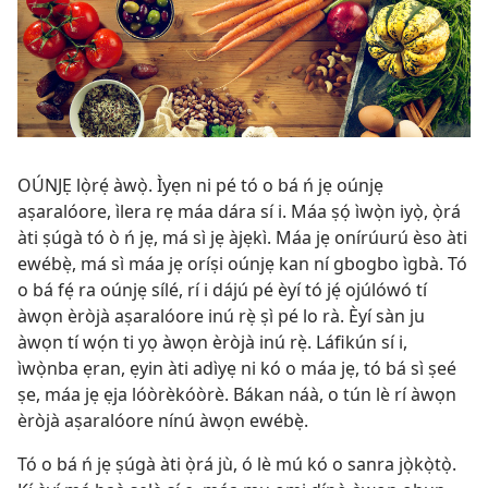
OÚNJẸ lọ̀rẹ́ àwọ̀. Ìyẹn ni pé tó o bá ń jẹ oúnjẹ
aṣaralóore, ìlera rẹ máa dára sí i. Máa ṣọ́ ìwọ̀n iyọ̀, ọ̀rá
àti ṣúgà tó ò ń jẹ, má sì jẹ àjẹkì. Máa jẹ onírúurú èso àti
ewébẹ̀, má sì máa jẹ oríṣi oúnjẹ kan ní gbogbo ìgbà. Tó
o bá fẹ́ ra oúnjẹ sílé, rí i dájú pé èyí tó jẹ́ ojúlówó tí
àwọn èròjà aṣaralóore inú rẹ̀ ṣì pé lo rà. Èyí sàn ju
àwọn tí wọ́n ti yọ àwọn èròjà inú rẹ̀. Láfikún sí i,
ìwọ̀nba ẹran, ẹyin àti adìyẹ ni kó o máa jẹ, tó bá sì ṣeé
ṣe, máa jẹ ẹja lóòrèkóòrè. Bákan náà, o tún lè rí àwọn
èròjà aṣaralóore nínú àwọn ewébẹ̀.
Tó o bá ń jẹ ṣúgà àti ọ̀rá jù, ó lè mú kó o sanra jọ̀kọ̀tọ̀.