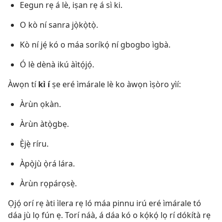
Eegun rẹ á lè, iṣan rẹ á sì ki.
O kò ní sanra jọ̀kọ̀tọ̀.
Kò ní jẹ́ kó o máa soríkọ́ ní gbogbo ìgbà.
Ó lè dènà ikú àìtọ́jọ́.
Àwọn tí
kì í
ṣe eré ìmárale lè ko àwọn ìṣòro yìí:
Àrùn ọkàn.
Àrùn àtọ̀gbẹ.
Ẹ̀jẹ̀ ríru.
Àpọ̀jù ọ̀rá lára.
Àrùn rọpárọsẹ̀.
Ọjọ́ orí rẹ àti ìlera rẹ ló máa pinnu irú eré ìmárale tó
dáa jù lọ fún ẹ. Torí náà, á dáa kó o kọ́kọ́ lọ rí dókítà rẹ