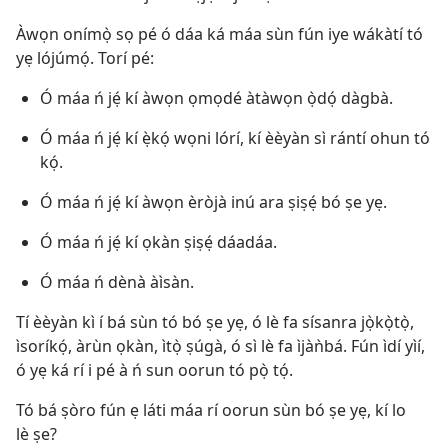
Àwọn onímọ̀ sọ pé ó dáa ká máa sùn fún iye wákàtí tó
yẹ lójúmọ́. Torí pé:
Ó máa ń jẹ́ kí àwọn ọmọdé àtàwọn ọ̀dọ́ dàgbà.
Ó máa ń jẹ́ kí ẹ̀kọ́ wọni lórí, kí èèyàn sì rántí ohun tó
kọ́.
Ó máa ń jẹ́ kí àwọn èròjà inú ara ṣiṣẹ́ bó ṣe yẹ.
Ó máa ń jẹ́ kí ọkàn ṣiṣẹ́ dáadáa.
Ó máa ń dènà àìsàn.
Tí èèyàn kì í bá sùn tó bó ṣe yẹ, ó lè fa sísanra jọ̀kọ̀tọ̀,
ìsoríkọ́, àrùn ọkàn, ìtọ̀ ṣúgà, ó sì lè fa ìjàǹbá. Fún ìdí yìí,
ó yẹ ká rí i pé à ń sun oorun tó pọ̀ tọ́.
Tó bá ṣòro fún ẹ láti máa rí oorun sùn bó ṣe yẹ, kí lo
lè ṣe?