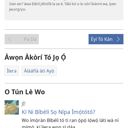
Gan-an?
àwa Ẹlẹ́rìí Jèhófà la ṣe é. Tàbí kó o lọ sórí ìkànnì wa, ìyẹn
jw.org/yo.
Pa Dà
Èyí Tó Kàn
Àwọn Àkòrí Tó Jọ Ọ́
Ìlera
Àlàáfíà àti Ayọ̀
O Tún Lè Wo
JÍ!
Kí Ni Bíbélì Sọ Nípa Ìmọ́tótó?
Wo ìmọ̀ràn Bíbélì tó ti ran ọ̀pọ̀ lọ́wọ́ láti wà ní
mímọ́, kí ìlera wọn sì dáa.