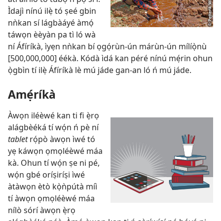
Ìdajì nínú ilẹ̀ tó ṣeé gbin
nǹkan sí lágbàáyé àmọ́
táwọn èèyàn pa tì ló wà
ní Áfíríkà, ìyẹn nǹkan bí ọgọ́rùn-ún márùn-ún mílíọ̀nù
[500,000,000] éékà. Kódà ìdá kan péré nínú mẹ́rin ohun
ọ̀gbìn tí ilẹ̀ Áfíríkà lè mú jáde gan-an ló ń mú jáde.
Amẹ́ríkà
Àwọn iléèwé kan ti fi ẹ̀rọ
alágbèéká tí wọ́n ń pè ní
tablet
rọ́pò àwọn ìwé tó
yẹ káwọn ọmọléèwé máa
kà. Ohun tí wọ́n ṣe ni pé,
wọ́n gbé oríṣiríṣi ìwé
àtàwọn ètò kọ̀ǹpútà míì
tí àwọn ọmọléèwé máa
nílò sórí àwọn ẹ̀rọ