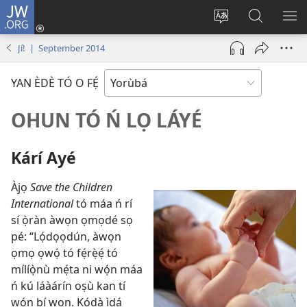
JW.ORG
Wọlé
(opens
Yí
Wa
GB
new
èdè
JW.ORG
YÍ
Jí! | September 2014
window)
ìkànnì
JÁ
pa
YAN ÈDÈ TÓ O FẸ́
dà
OHUN TÓ Ń LỌ LÁYÉ
Kárí Ayé
Àjọ
Save the Children
International
tó máa ń rí
sí ọ̀ràn àwọn ọmọdé sọ
pé: “Lọ́dọọdún, àwọn
ọmọ ọwọ́ tó fẹ́rẹ̀ẹ́ tó
mílíọ̀nù mẹ́ta ni wọ́n máa
ń kú láàárín oṣù kan tí
wọ́n bí wọn. Kódà ìdá