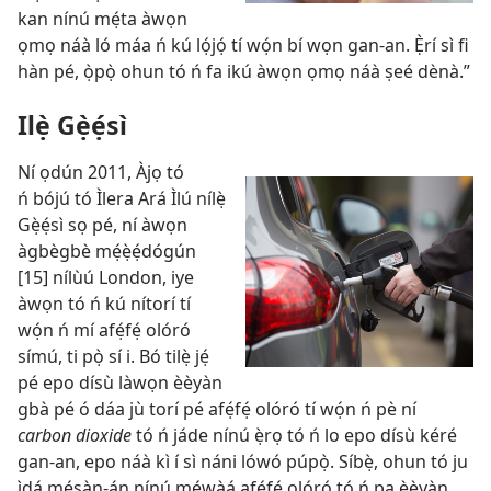
kan nínú mẹ́ta àwọn
ọmọ náà ló máa ń kú lọ́jọ́ tí wọ́n bí wọn gan-an. Ẹ̀rí sì fi
hàn pé, ọ̀pọ̀ ohun tó ń fa ikú àwọn ọmọ náà ṣeé dènà.”
Ilẹ̀ Gẹ̀ẹ́sì
Ní ọdún 2011, Àjọ tó
ń bójú tó Ìlera Ará Ìlú nílẹ̀
Gẹ̀ẹ́sì sọ pé, ní àwọn
àgbègbè mẹ́ẹ̀ẹ́dógún
[15] nílùú London, iye
àwọn tó ń kú nítorí tí
wọ́n ń mí afẹ́fẹ́ olóró
símú, ti pọ̀ sí i. Bó tilẹ̀ jẹ́
pé epo dísù làwọn èèyàn
gbà pé ó dáa jù torí pé afẹ́fẹ́ olóró tí wọ́n ń pè ní
carbon dioxide
tó ń jáde nínú ẹ̀rọ tó ń lo epo dísù kéré
gan-an, epo náà kì í sì náni lówó púpọ̀. Síbẹ̀, ohun tó ju
ìdá mẹ́sàn-án nínú mẹ́wàá afẹ́fẹ́ olóró tó ń pa èèyàn