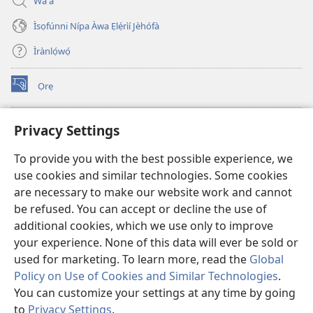
Wá a
Ìsọfúnni Nípa Àwa Ẹlẹ́rìí Jèhófà
Ìrànlọ́wọ́
Ọrẹ
(opens
new
window)
ÀKÁ ÌWÉ ORÍ ÍŃTÁNẸ́Ẹ̀TÌ TI Watchtower™
Privacy Settings
(opens
new
®
JW Hub
To provide you with the best possible experience, we
window)
(opens
use cookies and similar technologies. Some cookies
new
®
JW Library
window)
are necessary to make our website work and cannot
be refused. You can accept or decline the use of
®
Watchtower Library
additional cookies, which we use only to improve
your experience. None of this data will ever be sold or
used for marketing. To learn more, read the
Global
Policy on Use of Cookies and Similar Technologies
.
Copyright
© 2026 Watch Tower Bible and Tract Society of Pennsylvania.
You can customize your settings at any time by going
ÀDÉHÙN LÍLO ÌKÀNNÌ
|
ÒFIN PÍPA ÌSỌFÚNNI MỌ́
|
PRIVACY
to
Privacy Settings
.