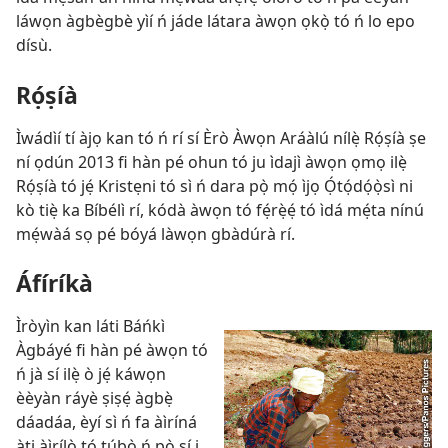
láwọn àgbègbè yìí ń jáde látara àwọn ọkọ̀ tó ń lo epo
dísù.
Rọ́ṣíà
Ìwádìí tí àjọ kan tó ń rí sí Èrò Àwọn Aráàlú nílẹ̀ Rọ́ṣíà ṣe
ní ọdún 2013 fi hàn pé ohun tó ju ìdajì àwọn ọmọ ilẹ̀
Rọ́ṣíà tó jẹ́ Kristẹni tó sì ń dara pọ̀ mọ́ ìjọ Ọ́tọ́dọ́ọ̀sì ni
kò tiẹ̀ ka Bíbélì rí, kódà àwọn tó fẹ́rẹ̀ẹ́ tó ìdá mẹ́ta nínú
mẹ́wàá sọ pé bóyá làwọn gbàdúrà rí.
Áfíríkà
Ìròyìn kan láti Báńkì
Àgbáyé fi hàn pé àwọn tó
ń jà sí ilẹ̀ ò jẹ́ káwọn
èèyàn ráyè ṣiṣẹ́ àgbẹ̀
dáadáa, èyí sì ń fa àìríná
àti àìrílò tó túbọ̀ ń pọ̀ sí i.