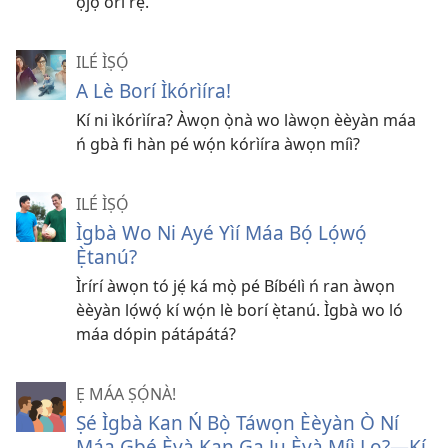
ọjọ́ orí rẹ̀.
ILÉ ÌṢỌ́
A Lè Borí Ìkórìíra!
Kí ni ìkórìíra? Àwọn ọ̀nà wo làwọn èèyàn máa
ń gbà fi hàn pé wọ́n kórìíra àwọn míì?
ILÉ ÌṢỌ́
Ìgbà Wo Ni Ayé Yìí Máa Bọ́ Lọ́wọ́
Ẹ̀tanú?
Ìrírí àwọn tó jẹ́ ká mọ̀ pé Bíbélì ń ran àwọn
èèyàn lọ́wọ́ kí wọ́n lè borí ẹ̀tanú. Ìgbà wo ló
máa dópin pátápátá?
Ẹ MÁA ṢỌ́NÀ!
Ṣé Ìgbà Kan Ń Bọ̀ Táwọn Èèyàn Ò Ní
Máa Gbé Ẹ̀yà Kan Ga Ju Ẹ̀yà Míì Lọ?​—Kí