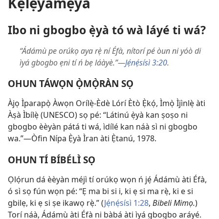
Kẹ́lẹ́yàmẹ̀yà
Ibo ni gbogbo ẹ̀yà tó wà láyé ti wá?
“Ádámù pe orúkọ aya rẹ̀ ní Éfà, nítorí pé òun ni yóò di
ìyá gbogbo ẹni tí ń bẹ láàyè.”—
Jẹ́nẹ́sísì 3:20
.
OHUN TÁWỌN Ọ̀MỌ̀RÀN SỌ
Àjọ Ìparapọ̀ Àwọn Orílẹ̀-Èdè Lórí Ètò Ẹ̀kọ́, Ìmọ̀ Ìjìnlẹ̀ àti
Àṣà Ìbílẹ̀ (UNESCO) sọ pé: “Látinú ẹ̀yà kan ṣoṣo ni
gbogbo èèyàn pátá ti wá, ìdílé kan náà sì ni gbogbo
wa.”—Òfin Nípa Ẹ̀yà Ìran àti Ẹ̀tanú, 1978.
OHUN TÍ BÍBÉLÌ SỌ
Ọlọ́run dá èèyàn méjì tí orúkọ wọn ń jẹ́ Ádámù àti Éfà,
ó sì sọ fún wọn pé: “Ẹ ma bi si i, ki ẹ si ma rẹ̀, ki e si
gbilẹ, ki ẹ si ṣe ikawọ rẹ̀.” (
Jẹ́nẹ́sísì 1:28
,
Bibeli Mimọ.
)
Torí náà, Ádámù àti Éfà ni bàbá àti ìyá gbogbo aráyé.