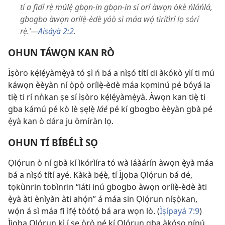
tí a fìdí rẹ̀ múlẹ̀ gbọn-in gbọn-in sí orí àwọn òkè ńláńlá,
gbogbo àwọn orílẹ̀-èdè yóò sì máa wọ́ tìrítìrí lọ sórí
rẹ̀.’—
Aísáyà 2:2
.
OHUN TÁWỌN KAN RÒ
Ìṣòro kẹ́lẹ́yàmẹ̀yà tó ṣì ń bá a nìṣó títí di àkókò yìí ti mú
káwọn èèyàn ní ọ̀pọ̀ orílẹ̀-èdè máa kọminú pé bóyá la
tiẹ̀ ti rí nǹkan ṣe sí ìṣòro kẹ́lẹ́yàmẹ̀yà. Àwọn kan tiẹ̀ ti
gba kámú pé kò lè ṣẹlẹ̀
láé
pé kí gbogbo èèyàn gbà pé
ẹ̀yà kan ò dára ju òmíràn lọ.
OHUN TÍ BÍBÉLÌ SỌ
Ọlọ́run ò ní gbà kí ìkórìíra tó wà láàárín àwọn ẹ̀yà máa
bá a nìṣó títí ayé. Kàkà bẹ́ẹ̀, tí Ìjọba Ọlọ́run bá dé,
tọkùnrin tobìnrin “láti inú gbogbo àwọn orílẹ̀-èdè àti
ẹ̀yà àti ènìyàn àti ahọ́n” á máa sin Ọlọ́run níṣọ̀kan,
wọ́n á sì máa fi ìfẹ́ tòótọ́ bá ara wọn lò. (
Ìṣípayá 7:9
)
Ìjọba Ọlọ́run kì í ṣe ọ̀rọ̀ pé kí Ọlọ́run gba àkóso nínú