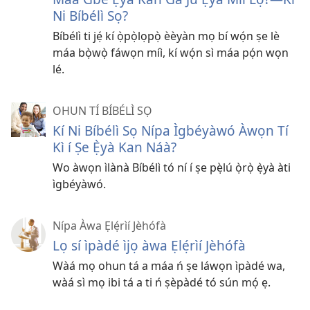
Ni Bíbélì Sọ?
Bíbélì ti jẹ́ kí ọ̀pọ̀lọpọ̀ èèyàn mọ bí wọ́n ṣe lè
máa bọ̀wọ̀ fáwọn míì, kí wọ́n sì máa pọ́n wọn
lé.
OHUN TÍ BÍBÉLÌ SỌ
Kí Ni Bíbélì Sọ Nípa Ìgbéyàwó Àwọn Tí
Kì í Ṣe Ẹ̀yà Kan Náà?
Wo àwọn ìlànà Bíbélì tó ní í ṣe pẹ̀lú ọ̀rọ̀ ẹ̀yà àti
ìgbéyàwó.
Nípa Àwa Ẹlẹ́rìí Jèhófà
Lọ sí ìpàdé ìjọ àwa Ẹlẹ́rìí Jèhófà
Wàá mọ ohun tá a máa ń ṣe láwọn ìpàdé wa,
wàá sì mọ ibi tá a ti ń ṣèpàdé tó sún mọ́ ẹ.