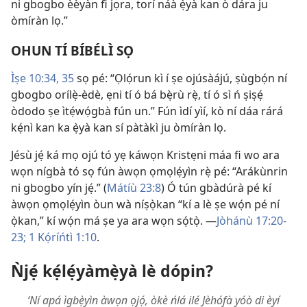
ni gbogbo èèyàn fi jọra, torí náà ẹ̀yà kan ò dára ju
òmíràn lọ.”
OHUN TÍ BÍBÉLÌ SỌ
Ìṣe 10:34, 35
sọ pé: “Ọlọ́run kì í ṣe ojúsàájú, ṣùgbọ́n ní
gbogbo orílẹ̀-èdè, ẹni tí ó bá bẹ̀rù rẹ̀, tí ó sì ń ṣiṣẹ́
òdodo ṣe ìtẹ́wọ́gbà fún un.” Fún ìdí yìí, kò ní dáa rárá
kẹ́nì kan ka ẹ̀yà kan sí pàtàkì ju òmíràn lọ.
Jésù jẹ́ ká mọ ojú tó yẹ káwọn Kristẹni máa fi wo ara
wọn nígbà tó sọ fún àwọn ọmọlẹ́yìn rẹ̀ pé: “Arákùnrin
ni gbogbo yín jẹ́.” (
Mátíù 23:8
) Ó tún gbàdúrà pé kí
àwọn ọmọlẹ́yìn òun wà níṣọ̀kan “kí a lè ṣe wọ́n pé ní
ọ̀kan,” kí wọ́n má ṣe ya ara wọn sọ́tọ̀. —
Jòhánù 17:20-
23;
1 Kọ́ríńtì 1:10
.
Ǹjẹ́ kẹ́lẹ́yàmẹ̀yà lè dópin?
‘Ní apá ìgbẹ̀yìn àwọn ọjọ́, òkè ńlá ilé Jèhófà yóò di èyí