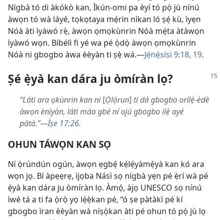
Nígbà tó di àkókò kan, Ìkún-omi pa èyí tó pọ̀ jù nínú
àwọn tó wà láyé, tọkọtaya mẹ́rin nìkan ló ṣẹ́ kù, ìyẹn
Nóà àti ìyàwó rẹ̀, àwọn ọmọkùnrin Nóà mẹ́ta àtàwọn
ìyàwó wọn. Bíbélì fi yé wa pé ọ̀dọ̀ àwọn ọmọkùnrin
Nóà ni gbogbo àwa èèyàn ti ṣẹ̀ wá.—
Jẹ́nẹ́sísì 9:18, 19
.
Ṣé ẹ̀yà kan dára ju òmíràn lọ?
“Láti ara ọkùnrin kan ni
[
Ọlọ́run
]
ti dá gbogbo orílẹ̀-èdè
àwọn ènìyàn, láti máa gbé ní ojú gbogbo ilẹ̀ ayé
pátá.”—
Ìṣe 17:26
.
OHUN TÁWỌN KAN SỌ
Ní ọ̀rúndún ogún, àwọn ẹgbẹ́ kẹ́lẹ́yàmẹ̀yà kan kó ara
wọn jọ. Bí àpẹẹrẹ, ìjọba Násì sọ nígbà yẹn pé ẹ̀rí wà pé
ẹ̀yà kan dára ju òmíràn lọ. Àmọ́, àjọ UNESCO sọ nínú
ìwé tá a ti fa ọ̀rọ̀ yọ lẹ́ẹ̀kan pé, “ó ṣe pàtàkì pé kí
gbogbo ìran èèyàn wà níṣọ̀kan àti pé ohun tó pọ̀ jù lọ