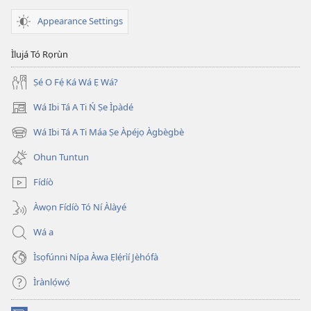
Appearance Settings
Ìlujá Tó Rọrùn
Ṣé O Fẹ́ Ká Wá Ẹ Wá?
Wá Ibi Tá A Ti Ń Ṣe Ìpàdé
(opens
new
Wá Ibi Tá A Ti Máa Ṣe Àpéjọ Àgbègbè
(opens
window)
new
Ohun Tuntun
window)
Fídíò
Àwọn Fídíò Tó Ní Àlàyé
Wá a
Ìsọfúnni Nípa Àwa Ẹlẹ́rìí Jèhófà
Ìrànlọ́wọ́