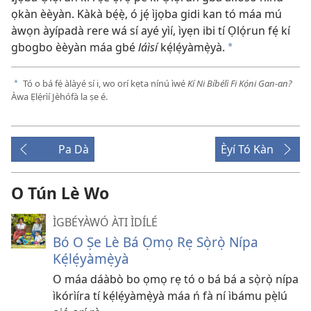
ọkàn èèyàn. Kàkà bẹ́ẹ̀, ó jẹ́ ìjọba gidi kan tó máa mú
àwọn àyípadà rere wá sí ayé yìí, ìyẹn ibi tí Ọlọ́run fẹ́ kí
gbogbo èèyàn máa gbé
láìsí
kẹ́lẹ́yàmẹ̀yà.
a
Tó o bá fẹ́ àlàyé sí i, wo orí kẹta nínú ìwé
Kí Ni Bíbélì Fi Kọ́ni Gan-an?
a
Àwa Ẹlẹ́rìí Jèhófà la ṣe é.
Pa Dà
Èyí Tó Kàn
O Tún Lè Wo
ÌGBÉYÀWÓ ÀTI ÌDÍLÉ
Bó O Ṣe Lè Bá Ọmọ Rẹ Sọ̀rọ̀ Nípa
Kẹ́lẹ́yàmẹ̀yà
O máa dáàbò bo ọmọ rẹ tó o bá bá a sọ̀rọ̀ nípa
ìkórìíra tí kẹ́lẹ́yàmẹ̀yà máa ń fà ní ìbámu pẹ̀lú