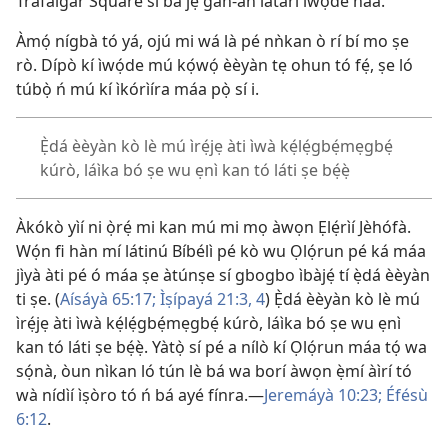
Trafalgar Square sì bà jẹ́ gan-an látàrí ìwọ́de náà.
Àmọ́ nígbà tó yá, ojú mi wá là pé nǹkan ò rí bí mo ṣe
rò. Dípò kí ìwọ́de mú kọ́wọ́ èèyàn tẹ ohun tó fẹ́, ṣe ló
túbọ̀ ń mú kí ìkórìíra máa pọ̀ sí i.
Ẹ̀dá èèyàn kò lè mú ìrẹ́jẹ àti ìwà kẹ́lẹ́gbẹ́mẹgbẹ́
kúrò, láìka bó ṣe wu ẹnì kan tó láti ṣe bẹ́ẹ̀
Àkókò yìí ni ọ̀rẹ́ mi kan mú mi mọ àwọn Ẹlẹ́rìí Jèhófà.
Wọ́n fi hàn mí látinú Bíbélì pé kò wu Ọlọ́run pé ká máa
jìyà àti pé ó máa ṣe àtúnṣe sí gbogbo ìbàjẹ́ tí ẹ̀dá èèyàn
ti ṣe. (
Aísáyà 65:17;
Ìṣípayá 21:3, 4
) Ẹ̀dá èèyàn kò lè mú
ìrẹ́jẹ àti ìwà kẹ́lẹ́gbẹ́mẹgbẹ́ kúrò, láìka bó ṣe wu ẹnì
kan tó láti ṣe bẹ́ẹ̀. Yàtọ̀ sí pé a nílò kí Ọlọ́run máa tọ́ wa
sọ́nà, òun nìkan ló tún lè bá wa borí àwọn ẹ̀mí àìrí tó
wà nídìí ìṣòro tó ń bá ayé fínra.—
Jeremáyà 10:23;
Éfésù
6:12
.