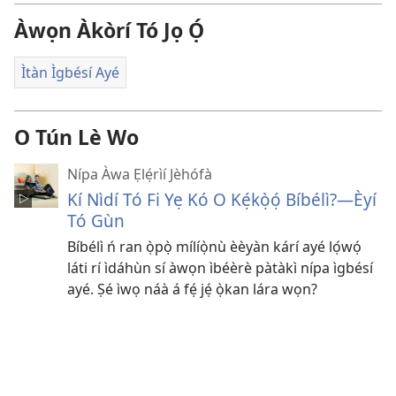
Àwọn Àkòrí Tó Jọ Ọ́
Ìtàn Ìgbésí Ayé
O Tún Lè Wo
Nípa Àwa Ẹlẹ́rìí Jèhófà
Kí Nìdí Tó Fi Yẹ Kó O Kẹ́kọ̀ọ́ Bíbélì?—Èyí
Tó Gùn
Bíbélì ń ran ọ̀pọ̀ mílíọ̀nù èèyàn kárí ayé lọ́wọ́
láti rí ìdáhùn sí àwọn ìbéèrè pàtàkì nípa ìgbésí
ayé. Ṣé ìwọ náà á fẹ́ jẹ́ ọ̀kan lára wọn?