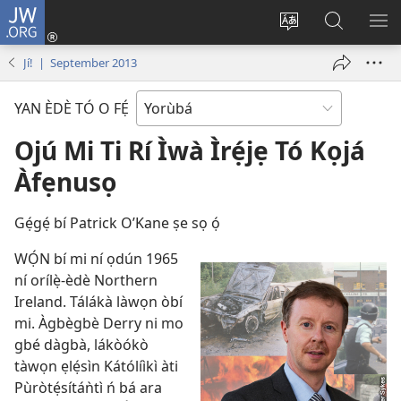
JW.ORG
Wọlé
(opens
Yí
Wa
GB
new
èdè
JW.ORG
YÍ
Jí! | September 2013
window)
ìkànnì
JÁ
pa
YAN ÈDÈ TÓ O FẸ́
dà
Ojú Mi Ti Rí Ìwà Ìrẹ́jẹ Tó Kọjá
Àfẹnusọ
Gẹ́gẹ́ bí Patrick O’Kane ṣe sọ ọ́
WỌ́N bí mi ní ọdún 1965
ní orílẹ̀-èdè Northern
Ireland. Tálákà làwọn òbí
mi. Àgbègbè Derry ni mo
gbé dàgbà, lákòókò
tàwọn ẹlẹ́sìn Kátólíìkì àti
Pùròtẹ́sítáǹtì ń bá ara