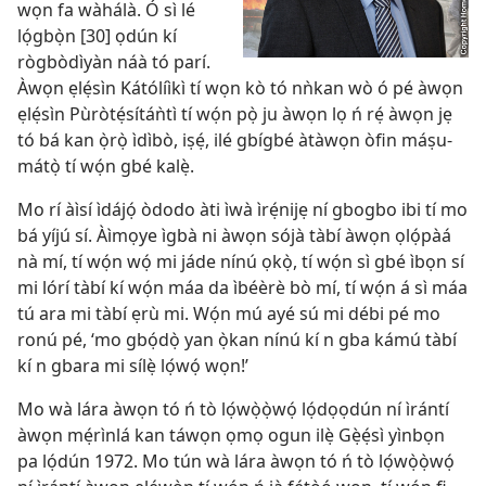
wọn fa wàhálà. Ó sì lé
lọ́gbọ̀n [30] ọdún kí
rògbòdìyàn náà tó parí.
Àwọn ẹlẹ́sìn Kátólíìkì tí wọn kò tó nǹkan wò ó pé àwọn
ẹlẹ́sìn Pùròtẹ́sítáǹtì tí wọ́n pọ̀ ju àwọn lọ ń rẹ́ àwọn jẹ
tó bá kan ọ̀rọ̀ ìdìbò, iṣẹ́, ilé gbígbé àtàwọn òfin máṣu-
mátọ̀ tí wọ́n gbé kalẹ̀.
Mo rí àìsí ìdájọ́ òdodo àti ìwà ìrẹ́nijẹ ní gbogbo ibi tí mo
bá yíjú sí. Àìmọye ìgbà ni àwọn sójà tàbí àwọn ọlọ́pàá
nà mí, tí wọ́n wọ́ mi jáde nínú ọkọ̀, tí wọ́n sì gbé ìbọn sí
mi lórí tàbí kí wọ́n máa da ìbéèrè bò mí, tí wọ́n á sì máa
tú ara mi tàbí ẹrù mi. Wọ́n mú ayé sú mi débi pé mo
ronú pé, ‘mo gbọ́dọ̀ yan ọ̀kan nínú kí n gba kámú tàbí
kí n gbara mi sílẹ̀ lọ́wọ́ wọn!’
Mo wà lára àwọn tó ń tò lọ́wọ̀ọ̀wọ́ lọ́dọọdún ní ìrántí
àwọn mẹ́rìnlá kan táwọn ọmọ ogun ilẹ̀ Gẹ̀ẹ́sì yìnbọn
pa lọ́dún 1972. Mo tún wà lára àwọn tó ń tò lọ́wọ̀ọ̀wọ́