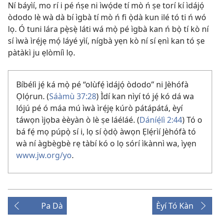
Ní báyìí, mo rí i pé ńṣe ni ìwọ́de tí mò ń ṣe torí kí ìdájọ́
òdodo lè wà dà bí ìgbà tí mò ń fi ọ̀dà kun ilé tó ti ń wó
lọ. Ó tuni lára pẹ̀sẹ̀ láti wá mọ̀ pé ìgbà kan ń bọ̀ tí kò ní
sí ìwà ìrẹ́jẹ mọ́ láyé yìí, nígbà yẹn kò ní sí ẹnì kan tó ṣe
pàtàkì ju ẹlòmíì lọ.
Bíbélì jẹ́ ká mọ̀ pé “olùfẹ́ ìdájọ́ òdodo” ni Jèhófà
Ọlọ́run. (
Sáàmù 37:28
) Ìdí kan nìyí tó jẹ́ kó dá wa
lójú pé ó máa mú ìwà ìrẹ́jẹ kúrò pátápátá, èyí
táwọn ìjọba èèyàn ò lè ṣe láéláé. (
Dáníẹ́lì 2:44
) Tó o
bá fẹ́ mọ púpọ̀ sí i, lọ sí ọ̀dọ̀ àwọn Ẹlẹ́rìí Jèhófà tó
wà ní àgbègbè rẹ tàbí kó o lọ sórí ìkànnì wa, ìyẹn
www.jw.org/yo
.
Pa Dà
Èyí Tó Kàn