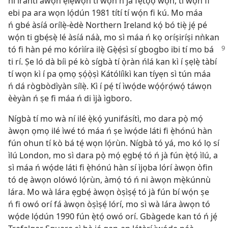
ní ìrántí àwọn ẹlẹ́wọ̀n tí wọ́n ń jà fẹ́tọ̀ọ́ wọn, tí wọ́n fi
ebi pa ara wọn lọ́dún 1981 títí tí wọ́n fi kú. Mo máa
ń gbé àsíá orílẹ̀-èdè Northern Ireland kọ́ bó tiẹ̀ jẹ́ pé
wọ́n ti gbẹ́sẹ̀ lé àsíá náà, mo sì máa ń kọ oríṣiríṣi nǹkan
tó fi hàn pé mo kórìíra ilẹ̀ Gẹ̀ẹ́sì sí
gbogbo ibi tí mo bá
ti rí. Ṣe ló dà bíi pé kò sígbà tí ọ̀ràn ńlá kan kì í ṣẹlẹ̀ tàbí
tí wọn kì í pa ọmọ ṣọ́ọ̀ṣì Kátólíìkì kan tíyẹn sì tún máa
ń dá rògbòdìyàn sílẹ̀. Kì í pẹ́ tí ìwọ́de wọ́ọ́rọ́wọ́ táwọn
èèyàn ń ṣe fi máa ń di ìjà ìgboro.
Nígbà tí mo wà ní ilé ẹ̀kọ́ yunifásítì, mo dara pọ̀ mọ́
àwọn ọmọ ilé ìwé tó máa ń ṣe ìwọ́de láti fi ẹ̀hónú hàn
fún ohun tí kò bá tẹ́ wọn lọ́rùn. Nígbà tó yá, mo kó lọ sí
ìlú London, mo sì dara pọ̀ mọ́ ẹgbẹ́ tó ń jà fún ẹ̀tọ́ ìlú, a
sì máa ń wọ́de láti fi ẹ̀hónú hàn sí ìjọba lórí àwọn òfin
tó dẹ àwọn olówó lọ́rùn, àmọ́ tó ń ni àwọn mẹ̀kúnnù
lára. Mo wà lára ẹgbẹ́ àwọn òṣìṣẹ́ tó jà fún bí wọ́n ṣe
ń fi owó orí fá àwọn òṣìṣẹ́ lórí, mo sì wà lára àwọn tó
wọ́de lọ́dún 1990 fún ẹ̀tọ́ owó orí. Gbàgede kan tó ń jẹ́