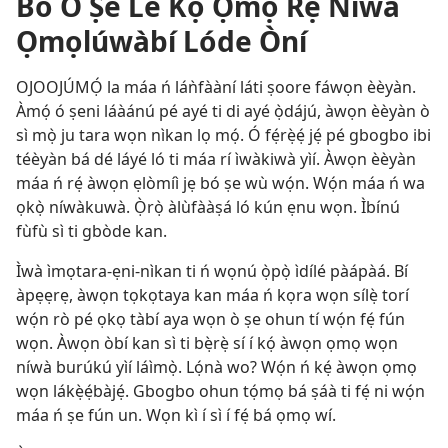
Bó O Ṣe Lè Kọ́ Ọmọ Rẹ Níwà
Ọmọlúwàbí Lóde Òní
OJOOJÚMỌ́ la máa ń láǹfààní láti ṣoore fáwọn èèyàn.
Àmọ́ ó ṣeni láàánú pé ayé ti di ayé ọ̀dájú, àwọn èèyàn ò
sì mọ̀ ju tara wọn nìkan lọ mọ́. Ó fẹ́rẹ̀ẹ́ jẹ́ pé gbogbo ibi
téèyàn bá dé láyé ló ti máa rí ìwàkiwà yìí. Àwọn èèyàn
máa ń rẹ́ àwọn ẹlòmíì jẹ bó ṣe wù wọ́n. Wọ́n máa ń wa
ọkọ̀ níwàkuwà. Ọ̀rọ̀ àlùfààṣá ló kún ẹnu wọn. Ìbínú
fùfù sì ti gbòde kan.
Ìwà ìmọtara-ẹni-nìkan ti ń wọnú ọ̀pọ̀ ìdílé pàápàá. Bí
àpẹẹrẹ, àwọn tọkọtaya kan máa ń kọra wọn sílẹ̀ torí
wọ́n rò pé ọkọ tàbí aya wọn ò ṣe ohun tí wọ́n fẹ́ fún
wọn. Àwọn òbí kan sì ti bẹ̀rẹ̀ sí í kọ́ àwọn ọmọ wọn
níwà burúkú yìí láìmọ̀. Lọ́nà wo? Wọ́n ń kẹ́ àwọn ọmọ
wọn lákẹ̀ẹ́bàjẹ́. Gbogbo ohun tọ́mọ bá ṣáà ti fẹ́ ni wọ́n
máa ń ṣe fún un. Wọn kì í sì í fẹ́ bá ọmọ wí.