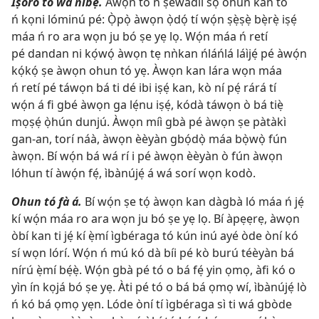
Ìṣòro tó wà níbẹ̀.
Àwọn tó ń ṣèwádìí sọ ohun kan tó
ń kọni lóminú pé: Ọ̀pọ̀ àwọn ọ̀dọ́ tí wọ́n ṣẹ̀ṣẹ̀ bẹ̀rẹ̀ iṣẹ́
máa ń ro ara wọn ju bó ṣe yẹ lọ. Wọ́n máa ń retí
pé dandan ni kọ́wọ́ àwọn tẹ nǹkan ńláńlá láìjẹ́ pé àwọ́n
kọ́kọ́ ṣe àwọn ohun tó yẹ. Àwọn kan lára wọn máa
ń retí pé táwọn bá ti dé ibi iṣẹ́ kan, kò ní pẹ́ rárá tí
wọ́n á fi gbé àwọn ga lẹ́nu iṣẹ́, kódà táwọn ò bá tiẹ̀
mọṣẹ́ ọ̀hún dunjú. Àwọn míì gbà pé àwọn ṣe pàtàkì
gan-an, torí náà, àwọn èèyàn gbọ́dọ̀ máa bọ̀wọ̀ fún
àwọn. Bí wọ́n bá wá rí i pé àwọn èèyàn ò fún àwọn
lóhun tí àwọ́n fẹ́, ìbànújẹ́ á wá sorí wọn kodò.
Ohun tó fà á.
Bí wọ́n ṣe tọ́ àwọn kan dàgbà ló máa ń jẹ́
kí wọ́n máa ro ara wọn ju bó ṣe yẹ lọ. Bí àpẹẹrẹ, àwọn
òbí kan ti jẹ́ kí ẹ̀mí ìgbéraga tó kún inú ayé òde òní kó
sí wọn lórí. Wọ́n ń mú kó dà bíi pé kò burú téèyàn bá
nírú ẹ̀mí bẹ́ẹ̀. Wọ́n gbà pé tó o bá fẹ́ yin ọmọ, àfi kó o
yìn ín kọjá bó ṣe yẹ. Àti pé tó o bá bá ọmọ wí, ìbànújẹ́ lò
ń kó bá ọmọ yẹn. Lóde òní tí ìgbéraga sì ti wá gbòde