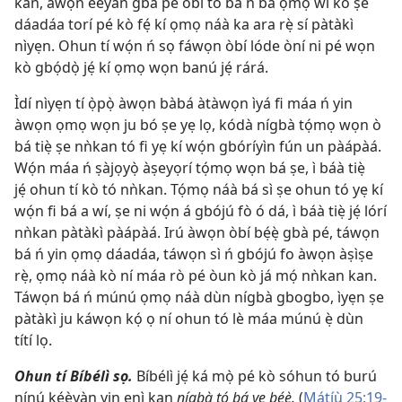
kan, àwọn èèyàn gbà pé òbí tó bá ń bá ọmọ wí kò ṣe
dáadáa torí pé kò fẹ́ kí ọmọ náà ka ara rẹ̀ sí pàtàkì
nìyẹn. Ohun tí wọ́n ń sọ fáwọn òbí lóde òní ni pé wọn
kò gbọ́dọ̀ jẹ́ kí ọmọ wọn banú jẹ́ rárá.
Ìdí nìyẹn tí ọ̀pọ̀ àwọn bàbá àtàwọn ìyá fi máa ń yin
àwọn ọmọ wọn ju bó ṣe yẹ lọ, kódà nígbà tọ́mọ wọn ò
bá tiẹ̀ ṣe nǹkan tó fi yẹ kí wọ́n gbóríyìn fún un pàápàá.
Wọ́n máa ń ṣàjọyọ̀ àṣeyọrí tọ́mọ wọn bá ṣe, ì báà tiẹ̀
jẹ́ ohun tí kò tó nǹkan. Tọ́mọ náà bá sì ṣe ohun tó yẹ kí
wọ́n fi bá a wí, ṣe ni wọ́n á gbójú fò ó dá, ì báà tiẹ̀ jẹ́ lórí
nǹkan pàtàkì pàápàá. Irú àwọn òbí bẹ́ẹ̀ gbà pé, táwọn
bá ń yin ọmọ dáadáa, táwọn sì ń gbójú fo àwọn àṣìṣe
rẹ̀, ọmọ náà kò ní máa rò pé òun kò já mọ́ nǹkan kan.
Táwọn bá ń múnú ọmọ náà dùn nígbà gbogbo, ìyẹn ṣe
pàtàkì ju káwọn kọ́ ọ ní ohun tó lè máa múnú ẹ̀ dùn
títí lọ.
Ohun tí Bíbélì sọ.
Bíbélì jẹ́ ká mọ̀ pé kò sóhun tó burú
nínú kéèyàn yin ẹnì kan
nígbà tó bá yẹ bẹ́ẹ̀.
(
Mátíù 25:19-