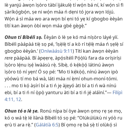
lè yanjú àwọn ìṣòro tàbí ìjákulẹ̀ tí wọ́n bá ní, kí wọ́n sì fi
ṣàríkọ́gbọ́n, ṣe ni wọ́n máa ń dẹni tó jọra wọn lójú.
Wọ́n á sì máa wo ara wọn bí ẹni tó yẹ kí gbogbo èèyàn
títí kan àwọn òbí wọn máa gbé gẹ̀gẹ̀.”
Ohun tí Bíbélì sọ.
Èèyàn ò lè ṣe kó má níṣòro láyé yìí.
Bíbélì pàápàá tiẹ̀ sọ pé, ‘ìṣẹ̀lẹ̀ tí a kò rí tẹ́lẹ̀ máa ń ṣẹlẹ̀ sí
gbogbo èèyàn.’ (
Oníwàásù 9:11
) Títí kan àwọn èèyàn
rere
pàápàá. Bí àpẹẹrẹ, àpọ́sítélì Pọ́ọ̀lù fara da oríṣiríṣi
ìṣòro lẹ́nu iṣẹ́ ìwàásù rẹ̀. Síbẹ̀, ó kẹ́kọ̀ọ́ látinú àwọn
ìṣòro tó ní yẹn! Ó sọ pé: “Mo ti kẹ́kọ̀ọ́, nínú àwọn ipò
yòówù tí mo bá wà, láti máa ní ẹ̀mí ohun-moní-tómi.
. . . mo ti kọ́ àṣírí bí a ti ń jẹ àjẹyó àti bí a ti ń wà nínú
ebi, bí a ti ń ní ọ̀pọ̀ yanturu àti bí a ti ń jẹ́ aláìní.”—
Fílípì
4:11, 12
.
Ohun tó o lè ṣe.
Ronú nípa bí òye àwọn ọmọ rẹ ṣe mọ,
kó o wá tẹ̀ lé ìlànà Bíbélì tó sọ pé: “Olúkúlùkù ni yóò ru
ẹrù ti ara rẹ̀.” (
Gálátíà 6:5
) Bí ọmọ rẹ bá ṣẹ̀ tí olùkọ́ sì