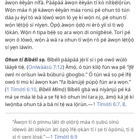
àwọn èèyàn nífà. Pàápàá àwọn èèyàn tí kò nítẹ̀ẹ́lọ́rùn.
Wọ́n máa ń jẹ́ káwọn èèyàn máa ronú pé ohun tó tún
dáa ju èyí tó wà lọ́wọ́ wọn ló yẹ kí wọ́n ní, pé ohun tí
wọ́n lẹ́tọ̀ọ́ sí nìyẹn. Ọ̀pọ̀ àwọn ọ̀dọ́ ni èrò yìí sì ti wọ̀
lọ́kàn. Wọ́n ń tipa bẹ́ẹ̀ sọ ara wọn di onígbèsè. Torí pé
wọn ò lówó, wọ́n á wá ra ohun tí wọ́n rò pé àwọn lẹ́tọ̀ọ́
sí yẹn láwìn.
Ohun tí Bíbélì sọ.
Bíbélì pàápàá jẹ́rìí sí i pé owó wúlò
láàyè tiẹ̀. (
Oníwàásù 7:12
) Àmọ́, ó tún kìlọ̀ fún wa pé
“ìfẹ́
owó
ni orísun ìwà búburú gbogbo.” Ó tún wá sọ pé ìfẹ́
owó ti mú kí àwọn kan “fa ìbànújẹ́ púpọ̀ fún ara wọn.”
(
1 Tímótì 6:10
,
Bíbélì Mímọ́
) Bíbélì gbà wá níyànjú pé ká
má ṣe máa lé bá a ṣe fẹ́ kó ohun ìní tara jọ, àmọ́ ká jẹ́ kí
ìwọ̀nba ohun tá a bá ní tẹ́ wa lọ́rùn.—
1 Tímótì 6:7, 8
.
“Àwọn tí ó pinnu láti di ọlọ́rọ̀ máa ń ṣubú sínú
ìdẹwò àti ìdẹkùn àti ọ̀pọ̀ ìfẹ́-ọkàn tí í ṣe ti òpònú, tí ó
sì ń ṣeni lọ́ṣẹ́.”—
1 Tímótì 6:9