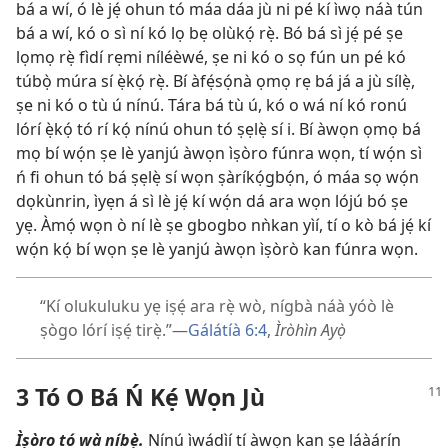
bá a wí, ó lè jẹ́ ohun tó máa dáa jù ni pé kí ìwọ náà tún
bá a wí, kó o sì ní kó lọ bẹ olùkọ́ rẹ̀. Bó bá sì jẹ́ pé ṣe
lọmọ rẹ̀ fìdí rẹmi níléèwé, ṣe ni kó o sọ fún un pé kó
túbọ̀ múra sí ẹ̀kọ́ rẹ̀. Bí àfẹ́sọ́nà ọmọ rẹ bá já a jù sílẹ̀,
ṣe ni kó o tù ú nínú. Tára bá tù ú, kó o wá ní kó ronú
lórí ẹ̀kọ́ tó rí kọ́ nínú ohun tó ṣẹlẹ̀ sí i. Bí àwọn ọmọ bá
mọ bí wọ́n ṣe lè yanjú àwọn ìṣòro fúnra wọn, tí wọ́n sì
ń fi ohun tó bá ṣẹlẹ̀ sí wọn ṣàríkọ́gbọ́n, ó máa sọ wọ́n
dọkùnrin, ìyẹn á sì lè jẹ́ kí wọ́n dá ara wọn lójú bó ṣe
yẹ. Àmọ́ wọn ò ní lè ṣe gbogbo nǹkan yìí, tí o kò bá jẹ́ kí
wọ́n kọ́ bí wọn ṣe lè yanjú àwọn ìṣòrò kan fúnra wọn.
“Kí olukuluku yẹ iṣẹ́ ara rẹ̀ wò, nígbà náà yóò lè
ṣògo lórí iṣẹ́ tirẹ̀.”—
Gálátíà 6:4
,
Ìròhìn Ayọ̀
3 Tó O Bá Ń Kẹ́ Wọn Jù
Ìṣòro tó wà níbẹ̀.
Nínú ìwádìí tí àwọn kan ṣe láàárín