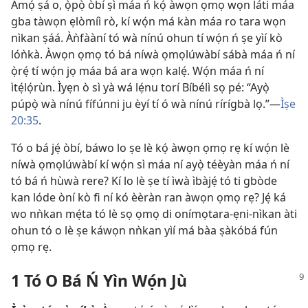
Àmọ́ ṣá o, ọ̀pọ̀ òbí ṣì máa ń kọ́ àwọn ọmọ wọn láti máa
gba tàwọn ẹlòmíì rò, kí wọ́n má kàn máa ro tara wọn
nìkan ṣáá. Àǹfààní tó wà nínú ohun tí wọ́n ń ṣe yìí kò
lóǹkà. Àwọn ọmọ tó bá níwà ọmọlúwàbí sábà máa ń ní
ọ̀rẹ́ tí wọ́n jọ máa bá ara wọn kalẹ́. Wọ́n máa ń ní
ìtẹ́lọ́rùn. Ìyẹn ò sì yà wá lẹ́nu torí Bíbélì sọ pé: “Ayọ̀
púpọ̀ wà nínú fífúnni ju èyí tí ó wà nínú rírígbà lọ.”—
Ìṣe
20:35
.
Tó o bá jẹ́ òbí, báwo lo ṣe lè kọ́ àwọn ọmọ rẹ kí wọ́n lè
níwà ọmọlúwàbí kí wọ́n sì máa ní ayọ̀ téèyàn máa ń ní
tó bá ń hùwà rere? Kí lo lè ṣe tí ìwà ìbàjẹ́ tó ti gbòde
kan lóde òní kò fi ní kó èèràn ran àwọn ọmọ rẹ? Jẹ́ ká
wo nǹkan mẹ́ta tó lè sọ ọmọ di onímọtara-ẹni-nìkan àti
ohun tó o lè ṣe káwọn nǹkan yìí má bàa ṣàkóbá fún
ọmọ rẹ.
1 Tó O Bá Ń Yìn Wọ́n Jù