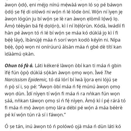
àwọn ọ̀dọ́, ẹni mẹ́jọ nínú mẹ́wàá wọn ló sọ pé báwọn
ọ̀dọ́ ṣe fẹ́ di olówó ni wọ́n ń lé lóde òní. Wọ́n ní ìyẹn jẹ
àwọn lógún ju bí wọ́n ṣe lè ran àwọn ẹlòmíì lọ́wọ́ lọ.
Àmọ́ téèyàn bá fẹ́ dọlọ́rọ̀, kì í ní ìtẹ́lọ́rùn. Kódà, ìwádìí fi
hàn pé àwọn tó ń lé bí wọ́n ṣe máa kó dúkìá jọ kì í fi
bẹ́ẹ̀ láyọ̀, ìbànújẹ́ máa ń sorí wọn kodò kẹ́yìn ni. Nípa
bẹ́ẹ̀, ọ̀pọ̀ wọn ni onírúurú àìsàn máa ń gbé dè títí kan
ìdààmú ọkàn.
Ohun tó fà á.
Láti kékeré làwọn òbí kan ti máa ń gbin
ìfẹ́ fún ọ̀pọ̀ dúkìá sọ́kàn àwọn ọmọ wọn. Ìwé
The
Narcissism Epidemic,
tó dá lórí bí ìwà ìjọra ẹni lójú ṣe
ń pọ̀ sí i, sọ pé: “Àwọn òbí máa ń fẹ́ múnú àwọn ọmọ
wọn dùn. Ìdí nìyẹn tí wọ́n fi máa ń ra nǹkan fún wọn
ṣáá, nǹkan táwọn ọmọ sì ń fẹ́ nìyẹn. Àmọ́ kì í pẹ́ rárá tó
fi máa ń mọ́ àwọn ọmọ lára débi pé wọ́n á máa béèrè
pé kí wọ́n tún rà sí i fáwọn.”
Ó ṣe tán, inú àwọn tó ń polówó ọjà máa ń dùn láti kó