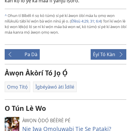
kan kọ́ ló yẹ ká máa fi yanjú ìṣòro.”
^
Ohun tí Bíbélì ń sọ kò túmọ̀ sí pé kí àwọn òbí máa lu ọmọ wọn
nílùkulù tàbí kí wọ́n bà wọ́n nínú jẹ́ o. (
Éfésù 4:29,
31;
6:4
) Torí kí wọ́n lè
kọ́ wọn lẹ́kọ̀ọ́ ló ṣe ní kí wọ́n máa bá wọn wí, kò túmọ̀ sí pé kí àwọn òbí
máa kanra mọ́ àwọn ọmọ wọn.
Pa Dà
Èyí Tó Kàn
Àwọn Àkòrí Tó Jọ Ọ́
Ọmọ Títọ́
Ìgbéyàwó àti Ìdílé
O Tún Lè Wo
ÀWỌN Ọ̀DỌ́ BÉÈRÈ PÉ
Nje Iwa Omoluwabi Tie Se Pataki?