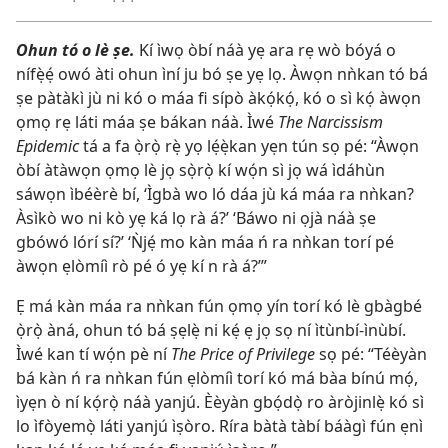
Ohun tó o lè ṣe.
Kí ìwọ òbí náà yẹ ara rẹ wò bóyá o
nífẹ̀ẹ́ owó àti ohun ìní ju bó ṣe yẹ lọ. Àwọn nǹkan tó bá
ṣe pàtàkì jù ni kó o máa fi sípò àkọ́kọ́, kó o sì kọ́ àwọn
ọmọ rẹ láti máa ṣe bákan náà. Ìwé
The Narcissism
Epidemic
tá a fa ọ̀rọ̀ rẹ̀ yọ lẹ́ẹ̀kan yẹn tún sọ pé: “Àwọn
òbí àtàwọn ọmọ lè jọ sọ̀rọ̀ kí wọ́n sì jọ wá ìdáhùn
sáwọn ìbéèrè bí, ‘Ìgbà wo ló dáa jù ká máa ra nǹkan?
Àsìkò wo ni kò yẹ ká lọ rà á?’ ‘Báwo ni ọjà náà ṣe
gbówó lórí sí?’ ‘Ǹjẹ́ mo kàn máa ń ra nǹkan torí pé
àwọn ẹlòmíì rò pé ó yẹ kí n rà á?’”
Ẹ má kàn máa ra nǹkan fún ọmọ yín torí kó lè gbàgbé
ọ̀rọ̀ àná, ohun tó bá ṣẹlẹ̀ ni kẹ́ ẹ jọ sọ ní ìtùnbí-ìnùbí.
Ìwé kan tí wọ́n pè ní
The Price of Privilege
sọ pé: “Téèyàn
bá kàn ń ra nǹkan fún ẹlòmíì torí kó má bàa bínú mọ́,
ìyẹn ò ní kọ́rọ̀ náà yanjú. Èèyàn gbọ́dọ̀ ro àròjinlẹ̀ kó sì
lo ìfòyemọ̀ láti yanjú ìṣòro. Ríra bàtà tàbí báàgì fún ẹnì