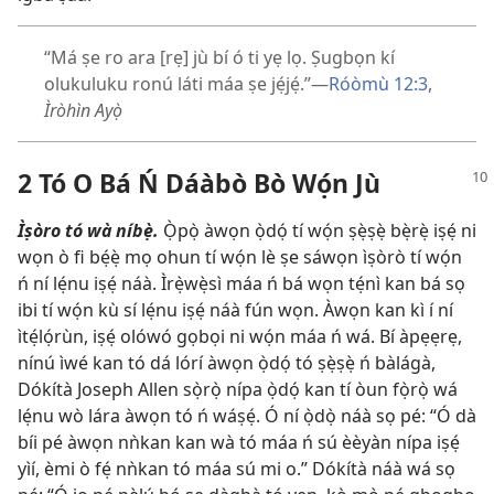
“Má ṣe ro ara [rẹ] jù bí ó ti yẹ lọ. Ṣugbọn kí
olukuluku ronú láti máa ṣe jẹ́jẹ́.”—
Róòmù 12:3
,
Ìròhìn Ayọ̀
2 Tó O Bá Ń Dáàbò Bò Wọ́n Jù
Ìṣòro tó wà níbẹ̀.
Ọ̀pọ̀ àwọn ọ̀dọ́ tí wọ́n ṣẹ̀ṣẹ̀ bẹ̀rẹ̀ iṣẹ́ ni
wọn ò fi bẹ́ẹ̀ mọ ohun tí wọ́n lè ṣe sáwọn ìṣòrò tí wọ́n
ń ní lẹ́nu iṣẹ́ náà. Ìrẹ̀wẹ̀sì máa ń bá wọn tẹ́nì kan bá sọ
ibi tí wọ́n kù sí lẹ́nu iṣẹ́ náà fún wọn. Àwọn kan kì í ní
ìtẹ́lọ́rùn, iṣẹ́ olówó gọbọi ni wọ́n máa ń wá. Bí àpẹẹrẹ,
nínú ìwé kan tó dá lórí àwọn ọ̀dọ́ tó ṣẹ̀ṣẹ̀ ń bàlágà,
Dókítà Joseph Allen sọ̀rọ̀ nípa ọ̀dọ́ kan tí òun fọ̀rọ̀ wá
lẹ́nu wò lára àwọn tó ń wáṣẹ́. Ó ní ọ̀dọ̀ náà sọ pé: “Ó dà
bíi pé àwọn nǹkan kan wà tó máa ń sú èèyàn nípa iṣẹ́
yìí, èmi ò fẹ́ nǹkan tó máa sú mi o.” Dókítà náà wá sọ