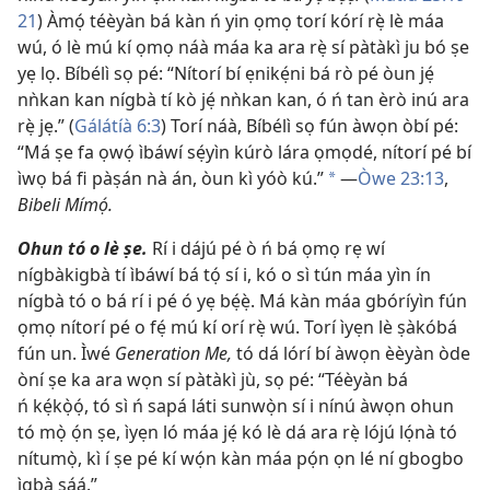
21
) Àmọ́ téèyàn bá kàn ń yin ọmọ torí kórí rẹ̀ lè máa
wú, ó lè mú kí ọmọ náà máa ka ara rẹ̀ sí pàtàkì ju bó ṣe
yẹ lọ. Bíbélì sọ pé: “Nítorí bí ẹnikẹ́ni bá rò pé òun jẹ́
nǹkan kan nígbà tí kò jẹ́ nǹkan kan, ó ń tan èrò inú ara
rẹ̀ jẹ.” (
Gálátíà 6:3
) Torí náà, Bíbélì sọ fún àwọn òbí pé:
“Má ṣe fa ọwọ́ ìbáwí sẹ́yìn kúrò lára ọmọdé, nítorí pé bí
ìwọ bá fi pàṣán nà án, òun kì yóò kú.”
—
Òwe 23:13
,
*
Bibeli Mímọ́.
Ohun tó o lè ṣe.
Rí i dájú pé ò ń bá ọmọ rẹ wí
nígbàkigbà tí ìbáwí bá tọ́ sí i, kó o sì tún máa yìn ín
nígbà tó o bá rí i pé ó yẹ bẹ́ẹ̀. Má kàn máa gbóríyìn fún
ọmọ nítorí pé o fẹ́ mú kí orí rẹ̀ wú. Torí ìyẹn lè ṣàkóbá
fún un. Ìwé
Generation Me,
tó dá lórí bí àwọn èèyàn òde
òní ṣe ka ara wọn sí pàtàkì jù, sọ pé: “Téèyàn bá
ń kẹ́kọ̀ọ́, tó sì ń sapá láti sunwọ̀n sí i nínú àwọn ohun
tó mọ̀ ọ́n ṣe, ìyẹn ló máa jẹ́ kó lè dá ara rẹ̀ lójú lọ́nà tó
nítumọ̀, kì í ṣe pé kí wọ́n kàn máa pọ́n ọn lé ní gbogbo
ìgbà ṣáá.”