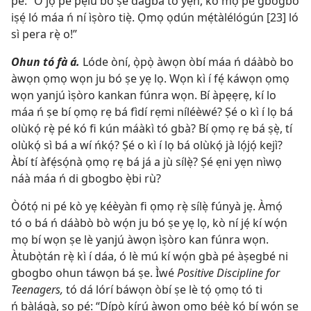
pé: “Ó jọ pé pẹ̀lú bó ṣe dàgbà tó yẹn, kò mọ̀ pé gbogbo
iṣẹ́ ló máa ń ní ìṣòro tiẹ̀. Ọmọ ọdún mẹ́tàlélógún [23] ló
sì pera rẹ̀ o!”
Ohun tó fà á.
Lóde òní, ọ̀pọ̀ àwọn òbí máa ń dáàbò bo
àwọn ọmọ wọn ju bó ṣe yẹ lọ. Wọn kì í fẹ́ káwọn ọmọ
wọn yanjú ìṣòro kankan fúnra wọn. Bí àpẹẹrẹ, kí lo
máa ń ṣe bí ọmọ rẹ bá fìdí rẹmi níléèwé? Ṣé o kì í lọ bá
olùkọ́ rẹ̀ pé kó fi kún máàkì tó gbà? Bí ọmọ rẹ bá ṣẹ̀, tí
olùkọ́ sì bá a wí ńkọ́? Ṣé o kì í lọ bá olùkọ́ jà lọ́jọ́ kejì?
Àbí tí àfẹ́sọ́nà ọmọ rẹ bá já a jù sílẹ̀? Ṣé ẹni yẹn nìwọ
náà máa ń di gbogbo ẹ̀bi rù?
Òótọ́ ni pé kò yẹ kéèyàn fi ọmọ rẹ̀ sílẹ̀ fúnyà jẹ. Àmọ́
tó o bá ń dáàbò bò wọ́n ju bó ṣe yẹ lọ, kò ní jẹ́ kí wọ́n
mọ bí wọn ṣe lè yanjú àwọn ìṣòro kan fúnra wọn.
Àtubọ̀tán rẹ̀ kì í dáa, ó lè mú kí wọ́n gbà pé àṣegbé ni
gbogbo ohun táwọn bá ṣe. Ìwé
Positive Discipline for
Teenagers,
tó dá lórí báwọn òbí ṣe lè tọ́ ọmọ tó ti
ń bàlágà, sọ pé: “Dípò kírú àwọn ọmọ bẹ́ẹ̀ kọ́ bí wọ́n ṣe