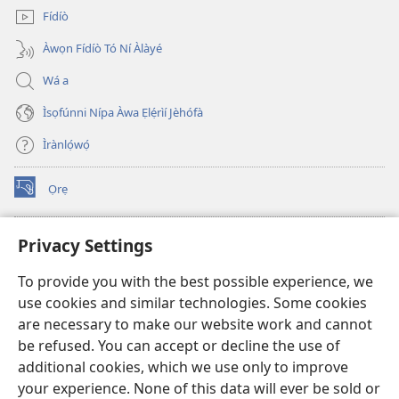
Fídíò
Àwọn Fídíò Tó Ní Àlàyé
Wá a
Ìsọfúnni Nípa Àwa Ẹlẹ́rìí Jèhófà
Ìrànlọ́wọ́
Ọrẹ
(opens
new
window)
ÀKÁ ÌWÉ ORÍ ÍŃTÁNẸ́Ẹ̀TÌ TI Watchtower™
Privacy Settings
(opens
new
®
JW Hub
To provide you with the best possible experience, we
window)
(opens
use cookies and similar technologies. Some cookies
new
®
JW Library
window)
are necessary to make our website work and cannot
be refused. You can accept or decline the use of
®
Watchtower Library
additional cookies, which we use only to improve
your experience. None of this data will ever be sold or