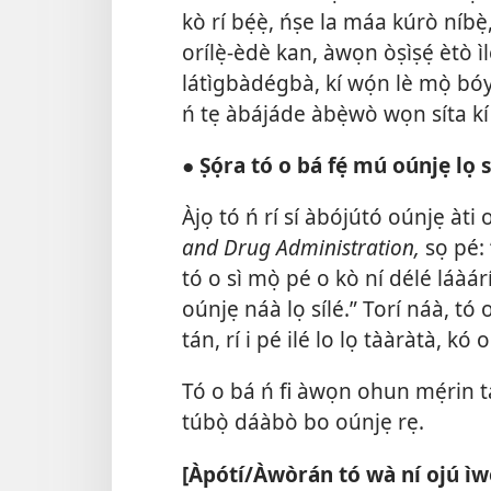
kò rí bẹ́ẹ̀, ńṣe la máa kúrò níbè
orílẹ̀-èdè kan, àwọn òṣìṣẹ́ ètò 
látìgbàdégbà, kí wọ́n lè mọ̀ bó
ń tẹ àbájáde àbẹ̀wò wọn síta kí
●
Ṣọ́ra tó o bá fẹ́ mú oúnjẹ lọ s
Àjọ tó ń rí sí àbójútó oúnjẹ àti
and Drug Administration,
sọ pé: 
tó o sì mọ̀ pé o kò ní délé láàá
oúnjẹ náà lọ sílé.” Torí náà, tó o
tán, rí i pé ilé lo lọ tààràtà, kó 
Tó o bá ń fi àwọn ohun mẹ́rin tá 
túbọ̀ dáàbò bo oúnjẹ rẹ.
[Àpótí/Àwòrán tó wà ní ojú ìw