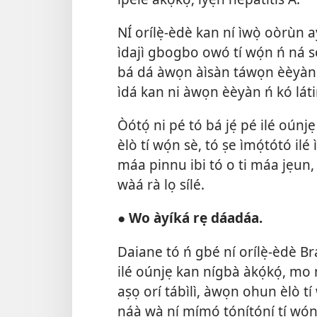
NÍ orílẹ̀-èdè kan ní ìwọ̀ oòrùn ayé
ìdajì gbogbo owó tí wọ́n ń ná sór
bá dá àwọn àìsàn táwọn èèyàn ń k
ìdá kan ni àwọn èèyàn ń kó látin
Òótọ́ ni pé tó bá jẹ́ pé ilé oúnjẹ
èlò tí wọ́n sè, tó ṣe ìmọ́tótó il
máa pinnu ibi tó o ti máa jẹun, 
wàá rà lọ sílé.
●
Wo àyíká rẹ dáadáa.
Daiane tó ń gbé ní orílẹ̀-èdè Bra
ilé oúnjẹ kan nígbà àkọ́kọ́, mo
aṣọ orí tábìlì, àwọn ohun èlò tí
náà wà ní mímọ́ tónítóní tí wọ́n