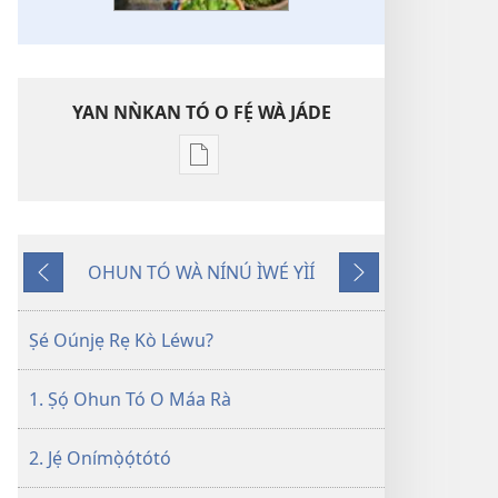
YAN NǸKAN TÓ O FẸ́ WÀ JÁDE
Bó
o
ṣe
fẹ́
OHUN TÓ WÀ NÍNÚ ÌWÉ YÌÍ
wa
Pa
Èyí
ìtẹ̀jáde
Dà
Tó
jáde
Kàn
Ṣé Oúnjẹ Rẹ Kò Léwu?
JÍ!
July 2012
1. Ṣọ́ Ohun Tó O Máa Rà
2. Jẹ́ Onímọ̀ọ́tótó