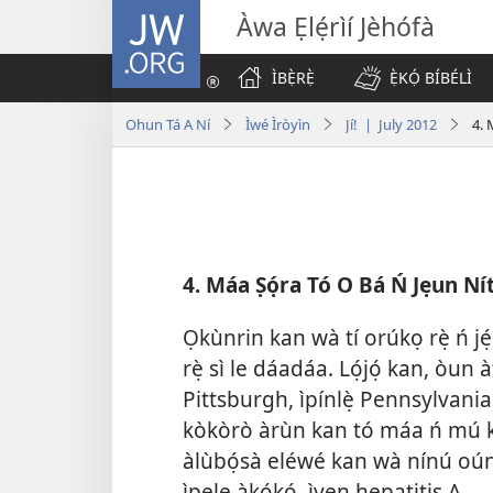
JW.ORG
Àwa Ẹlẹ́rìí Jèhófà
ÌBẸ̀RẸ̀
Ẹ̀KỌ́ BÍBÉLÌ
Ohun Tá A Ní
Ìwé Ìròyìn
Jí! | July 2012
4. 
4. Máa Ṣọ́ra Tó O Bá Ń Jẹun Ní
Ọkùnrin kan wà tí orúkọ rẹ̀ ń jẹ́
rẹ̀ sì le dáadáa. Lọ́jọ́ kan, òun à
Pittsburgh, ìpínlẹ̀ Pennsylvania 
kòkòrò àrùn kan tó máa ń mú kí ẹ̀
àlùbọ́sà eléwé kan wà nínú oúnjẹ
ìpele àkọ́kọ́, ìyẹn hepatitis A.