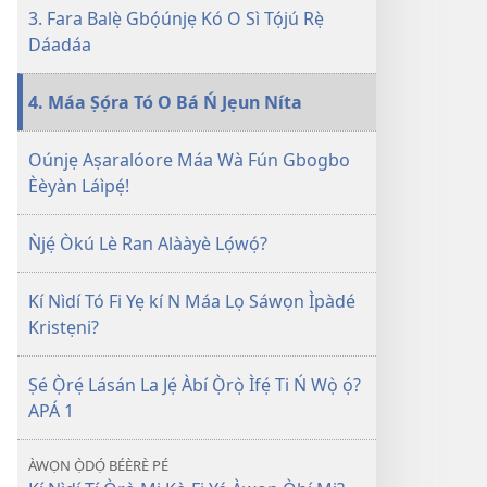
3. Fara Balẹ̀ Gbọ́únjẹ Kó O Sì Tọ́jú Rẹ̀
Dáadáa
4. Máa Ṣọ́ra Tó O Bá Ń Jẹun Níta
Oúnjẹ Aṣaralóore Máa Wà Fún Gbogbo
Èèyàn Láìpẹ́!
Ǹjẹ́ Òkú Lè Ran Alààyè Lọ́wọ́?
Kí Nìdí Tó Fi Yẹ kí N Máa Lọ Sáwọn Ìpàdé
Kristẹni?
Ṣé Ọ̀rẹ́ Lásán La Jẹ́ Àbí Ọ̀rọ̀ Ìfẹ́ Ti Ń Wọ̀ ọ́?
APÁ 1
ÀWỌN Ọ̀DỌ́ BÉÈRÈ PÉ