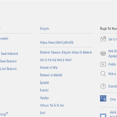
í
Ìròyìn
Ìlujá Tó Ro
nẹ́ẹ̀tì
Ṣé O 
Nípa Àwa Ẹlẹ́rìí Jèhófà
Wá Ib
Ìbéèrè Táwọn Èèyàn Máa Ń Béèrè
 Ìwé Kékeré
(opens
Àpéjo
Ṣé O Fẹ́ Ká Wá Ẹ Wá?
new
 Ìwé Ìkésíni
Fídíò
window)
Kọ̀wé sí Wa
órí Ìkànnì
Wá a
Ìbẹ̀wò sí Bẹ́tẹ́lì
Ìpàdé
Ìrànló
Ìrántí
Àpéjọ
Ọrẹ
(opens
Ohun Tá À Ń Ṣe
new
window)
ÀKÁ
Ìrírí
®
ting