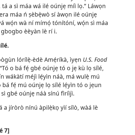
̣, tá a sì máa wá ilé oúnjẹ míì lọ.” Láwọn
ìlera máa ń ṣèbẹ̀wò sí àwọn ilé oúnjẹ
yá wọ́n wà ní mímọ́ tónítóní, wọ́n sì máa
 gbogbo èèyàn lè rí i.
ílé.
 oògùn lórílẹ̀-èdè Amẹ́ríkà, ìyẹn
U.S. Food
“Tó o bá fẹ́ gbé oúnjẹ tó o jẹ kù lọ sílé,
rín wákàtí méjì lẹ́yìn náà, má wulẹ̀ mú
 bá fẹ́ mú oúnjẹ lọ sílé lẹ́yìn tó o jẹun
o sì gbé oúnjẹ náà sínú fìríìjì.
a jíròrò nínú àpilẹ̀kọ yìí sílò, wàá lè
é 7]