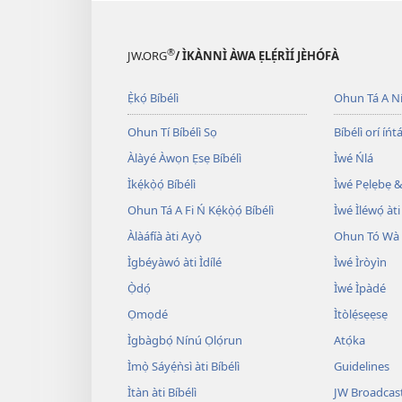
®
JW.ORG
/ ÌKÀNNÌ ÀWA ẸLẸ́RÌÍ JÈHÓFÀ
Ẹ̀kọ́ Bíbélì
Ohun Tá A N
Ohun Tí Bíbélì Sọ
Bíbélì orí íńtá
Àlàyé Àwọn Ẹsẹ Bíbélì
Ìwé Ńlá
Ìkẹ́kọ̀ọ́ Bíbélì
Ìwé Pẹlẹbẹ &
Ohun Tá A Fi Ń Kẹ́kọ̀ọ́ Bíbélì
Ìwé Ìléwọ́ àti
Àlàáfíà àti Ayọ̀
Ohun Tó Wà L
Ìgbéyàwó àti Ìdílé
Ìwé Ìròyìn
Ọ̀dọ́
Ìwé Ìpàdé
Ọmọdé
Ìtòlẹ́sẹẹsẹ
Ìgbàgbọ́ Nínú Ọlọ́run
Atọ́ka
Ìmọ̀ Sáyẹ́ǹsì àti Bíbélì
Guidelines
Ìtàn àti Bíbélì
JW Broadcas