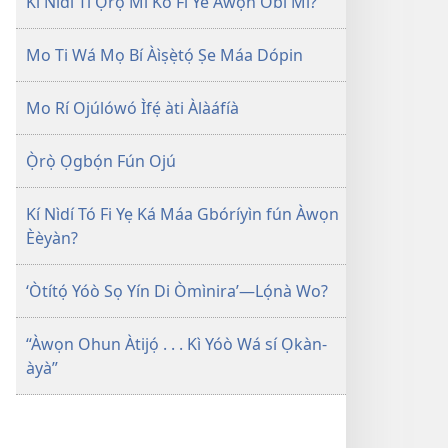
Kí Nìdí Tí Ọ̀rọ̀ Mi Kò Fi Yé Àwọn Òbí Mi?
Mo Ti Wá Mọ Bí Àìṣẹ̀tọ́ Ṣe Máa Dópin
Mo Rí Ojúlówó Ìfẹ́ àti Àlàáfíà
Ọ̀rọ̀ Ọgbọ́n Fún Ojú
Kí Nìdí Tó Fi Yẹ Ká Máa Gbóríyìn fún Àwọn
Èèyàn?
‘Òtítọ́ Yóò Sọ Yín Di Òmìnira’—Lọ́nà Wo?
“Àwọn Ohun Àtijọ́ . . . Kì Yóò Wá sí Ọkàn-
àyà”