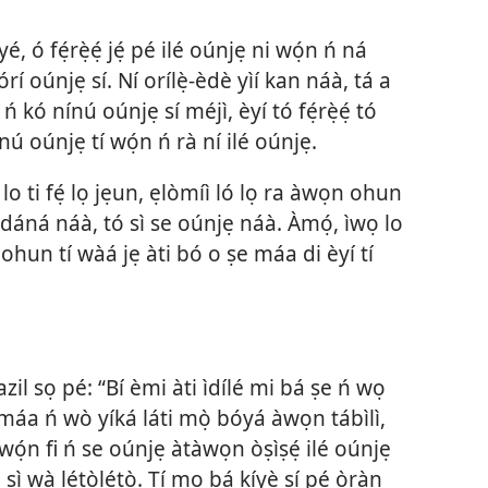
, ó fẹ́rẹ̀ẹ́ jẹ́ pé ilé oúnjẹ ni wọ́n ń ná
í oúnjẹ sí. Ní orílẹ̀-èdè yìí kan náà, tá a
ó nínú oúnjẹ sí méjì, èyí tó fẹ́rẹ̀ẹ́ tó
ú oúnjẹ tí wọ́n ń rà ní ilé oúnjẹ.
 lo ti fẹ́ lọ jẹun, ẹlòmíì ló lọ ra àwọn ohun
é ìdáná náà, tó sì se oúnjẹ náà. Àmọ́, ìwọ lo
ohun tí wàá jẹ àti bó o ṣe máa di èyí tí
zil sọ pé: “Bí èmi àti ìdílé mi bá ṣe ń wọ
 máa ń wò yíká láti mọ̀ bóyá àwọn tábìlì,
 wọ́n fi ń se oúnjẹ àtàwọn òṣìṣẹ́ ilé oúnjẹ
 sì wà létòlétò. Tí mo bá kíyè sí pé ọ̀ràn