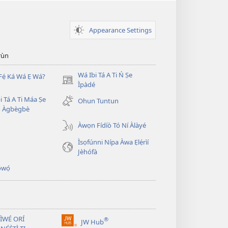
Appearance Settings
̣rùn
Wá Ibi Tá A Ti Ń Ṣe
Fẹ́ Ká Wá Ẹ Wá?
(opens
Ìpàdé
new
i Tá A Ti Máa Ṣe
Ohun Tuntun
window)
̣ Àgbègbè
Àwọn Fídíò Tó Ní Àlàyé
Ìsọfúnni Nípa Àwa Ẹlẹ́rìí
Jèhófà
̣wọ́
 ÌWÉ ORÍ
®
JW Hub
(opens