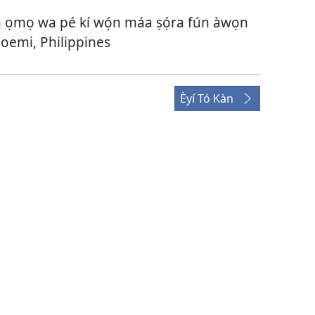
n ọmọ wa pé kí wọ́n máa ṣọ́ra fún àwọn
oemi, Philippines
Èyí Tó Kàn