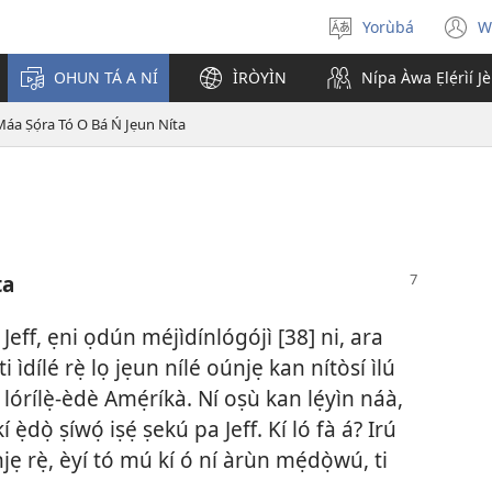
Yorùbá
W
Yan
(
èdè
n
OHUN TÁ A NÍ
ÌRÒYÌN
Nípa Àwa Ẹlẹ́rìí J
w
Máa Ṣọ́ra Tó O Bá Ń Jẹun Níta
ta
 Jeff, ẹni ọdún méjìdínlógójì [38] ni, ara
ti ìdílé rẹ̀ lọ jẹun nílé oúnjẹ kan nítòsí ìlú
lórílẹ̀-èdè Amẹ́ríkà. Ní oṣù kan lẹ́yìn náà,
dọ̀ ṣíwọ́ iṣẹ́ ṣekú pa Jeff. Kí ló fà á? Irú
 rẹ̀, èyí tó mú kí ó ní àrùn mẹ́dọ̀wú, ti