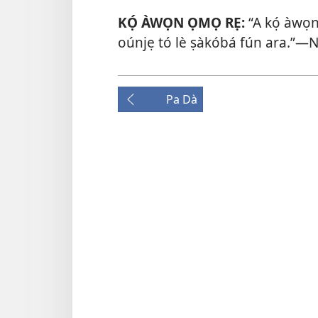
KỌ́ ÀWỌN ỌMỌ RẸ:
“A kọ́ àwọ
oúnjẹ tó lè ṣàkóbá fún ara.”—N
Pa Dà