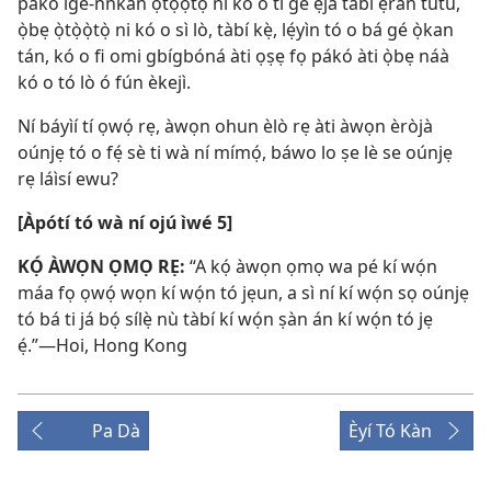
pákó ìgé-nǹkan ọ̀tọ̀ọ̀tọ̀ ni kó o ti gé ẹja tàbí ẹran tútù,
ọ̀bẹ ọ̀tọ̀ọ̀tọ̀ ni kó o sì lò, tàbí kẹ̀, lẹ́yìn tó o bá gé ọ̀kan
tán, kó o fi omi gbígbóná àti ọṣẹ fọ pákó àti ọ̀bẹ náà
kó o tó lò ó fún èkejì.
Ní báyìí tí ọwọ́ rẹ, àwọn ohun èlò rẹ àti àwọn èròjà
oúnjẹ tó o fẹ́ sè ti wà ní mímọ́, báwo lo ṣe lè se oúnjẹ
rẹ láìsí ewu?
[Àpótí tó wà ní ojú ìwé 5]
KỌ́ ÀWỌN ỌMỌ RẸ:
“A kọ́ àwọn ọmọ wa pé kí wọ́n
máa fọ ọwọ́ wọn kí wọ́n tó jẹun, a sì ní kí wọ́n sọ oúnjẹ
tó bá ti já bọ́ sílẹ̀ nù tàbí kí wọ́n ṣàn án kí wọ́n tó jẹ
ẹ́.”—Hoi, Hong Kong
Pa Dà
Èyí Tó Kàn