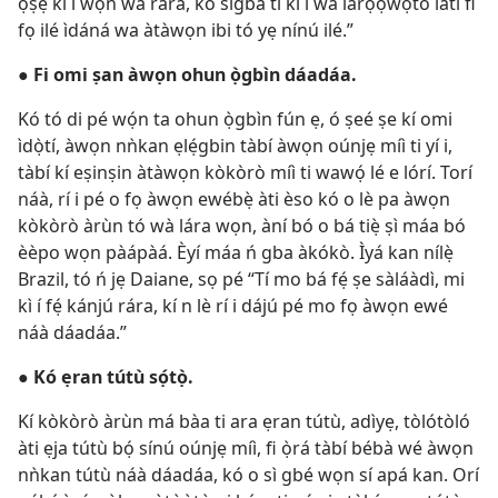
ọṣẹ kì í wọ́n wa rárá, kò sígbà tí kì í wà lárọ̀ọ́wọ́tó láti fi
fọ ilé ìdáná wa àtàwọn ibi tó yẹ nínú ilé.”
●
Fi omi ṣan àwọn ohun ọ̀gbìn dáadáa.
Kó tó di pé wọ́n ta ohun ọ̀gbìn fún ẹ, ó ṣeé ṣe kí omi
ìdọ̀tí, àwọn nǹkan ẹlẹ́gbin tàbí àwọn oúnjẹ míì ti yí i,
tàbí kí eṣinṣin àtàwọn kòkòrò míì ti wawọ́ lé e lórí. Torí
náà, rí i pé o fọ àwọn ewébẹ̀ àti èso kó o lè pa àwọn
kòkòrò àrùn tó wà lára wọn, àní bó o bá tiẹ̀ ṣì máa bó
èèpo wọn pàápàá. Èyí máa ń gba àkókò. Ìyá kan nílẹ̀
Brazil, tó ń jẹ Daiane, sọ pé “Tí mo bá fẹ́ ṣe sàláàdì, mi
kì í fẹ́ kánjú rára, kí n lè rí i dájú pé mo fọ àwọn ewé
náà dáadáa.”
●
Kó ẹran tútù sọ́tọ̀.
Kí kòkòrò àrùn má bàa ti ara ẹran tútù, adìyẹ, tòlótòló
àti ẹja tútù bọ́ sínú oúnjẹ míì, fi ọ̀rá tàbí bébà wé àwọn
nǹkan tútù náà dáadáa, kó o sì gbé wọn sí apá kan. Orí