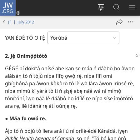
JW.ORG
Wọlé
(opens
Yí
Wa
GB
new
èdè
JW.ORG
YÍ
Jí! | July 2012
window)
ìkànnì
JÁ
pa
YAN ÈDÈ TÓ O FẸ́
dà
2. Jẹ́ Onímọ̀ọ́tótó
GẸ́GẸ́ bí dókítà oníṣẹ́ abẹ kan ṣe máa ń dáàbò bo àwọn
aláìsàn tó ń tọ́jú nípa fífọ ọwọ́ rẹ̀, nípa fífi omi
gbígbóná pa àwọn kòkòrò tó lè wà lára àwọn irinṣẹ́ rẹ̀,
nípa mímú kí yàrá tó ti ń ṣiṣẹ́ abẹ náà wà ní mímọ́
tónítóní, ìwọ náà lè dáàbò bo ìdílé rẹ nípa ṣíṣe ìmọ́tótó
ara rẹ, ilé ìdáná rẹ àti oúnjẹ rẹ.
●
Máa fọ ọwọ́ rẹ.
Àjọ tó ń bójú tó ìlera ará ìlú ní orílẹ̀-èdè Kánádà, ìyẹn
Public Health Agency of Canada,
sọ pé: “Tó bá kan ọ̀rọ̀