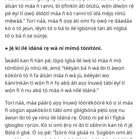
àìsàn tó máa ń ranni, bí ọ̀fìnkìn àti òtútù, wọ́n díwọ̀n rẹ̀
pé èyí tí ọwọ́ dídọ̀tí máa ń kó ranni tó ìdá mẹ́jọ nínú
mẹ́wàá.” Torí náà, máa fi ọṣẹ àti omi fọ ọwọ́ rẹ dáadáa
kó o tó jẹun, lẹ́yìn tó o bá lo ilé ìgbọ̀nsẹ̀ tán àti nígbà
tó o bá ń se oúnjẹ.
●
Jẹ́ kí ilé ìdáná rẹ wà ní mímọ́ tónítóní.
Ìwádìí kan fi hàn pé, lọ́pọ̀ ìgbà ilé ìwẹ̀ ló máa ń mọ́
tónítóní jù nínú ilé, àmọ́ “téèyàn bá ń wá ibi tí àwọn
kòkòrò tó ń fa àìsàn máa ń wà jù, kéèyàn wo
kànrìnkàn tí wọ́n fi ń fọ abọ́ àti aṣọ ìnuwọ́ tàbí èyí tí
wọ́n fi ń nu abọ́ tó máa ń wà nílé ìdáná.”
Torí náà, máa pààrọ̀ aṣọ ìnuwọ́ lóòrèkóòrè kó o sì máa
fi oògùn apakòkòrò tàbí omi gbígbóná pẹ̀lú ọṣẹ nu
àwọn ibi tó yẹ nínú ilé ìdáná rẹ. Òótọ́ ni pé kì í fìgbà
gbogbo rọrùn. Kò sí omi ẹ̀rọ ni ibi tí obìnrin kan tó ń jẹ́
Bọ́lá ń gbé. Ó sọ pé: “Ìṣòrò ńlá gbáà ni. Ṣùgbọ́n omi àti