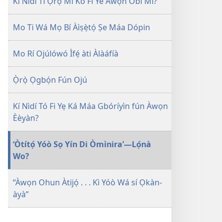
Kí Nìdí Tí Ọ̀rọ̀ Mi Kò Fi Yé Àwọn Òbí Mi?
Mo Ti Wá Mọ Bí Àìṣẹ̀tọ́ Ṣe Máa Dópin
Mo Rí Ojúlówó Ìfẹ́ àti Àlàáfíà
Ọ̀rọ̀ Ọgbọ́n Fún Ojú
Kí Nìdí Tó Fi Yẹ Ká Máa Gbóríyìn fún Àwọn
Èèyàn?
‘Òtítọ́ Yóò Sọ Yín Di Òmìnira’—Lọ́nà
Wo?
“Àwọn Ohun Àtijọ́ . . . Kì Yóò Wá sí Ọkàn-
àyà”