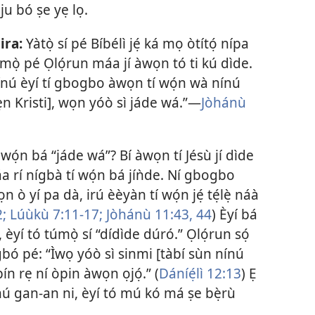
ju bó ṣe yẹ lọ.
ira:
Yàtọ̀ sí pé Bíbélì jẹ́ ká mọ òtítọ́ nípa
 mọ̀ pé Ọlọ́run máa jí àwọn tó ti kú dìde.
nínú èyí tí gbogbo àwọn tí wọ́n wà nínú
yẹn Kristi], wọn yóò sì jáde wá.”—
Jòhánù
wọ́n bá “jáde wá”? Bí àwọn tí Jésù jí dìde
 rí nígbà tí wọ́n bá jíǹde. Ní gbogbo
 ò yí pa dà, irú èèyàn tí wọ́n jẹ́ tẹ́lẹ̀ náà
;
Lúùkù 7:11-17;
Jòhánù 11:43, 44
) Èyí bá
mu, èyí tó túmọ̀ sí “dídìde dúró.” Ọlọ́run sọ́
rúgbó pé: “Ìwọ yóò sì sinmi [tàbí sùn nínú
ín rẹ ní òpin àwọn ọjọ́.” (
Dáníẹ́lì 12:13
) Ẹ
 nínú gan-an ni, èyí tó mú kó má ṣe bẹ̀rù