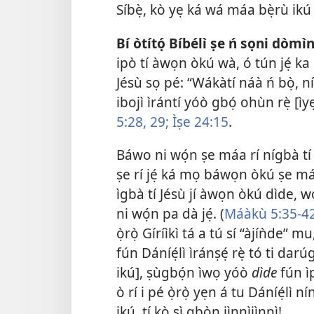
Síbẹ̀, kò yẹ ká wá máa bẹ̀rù ikú 
Bí òtítọ́ Bíbélì ṣe ń sọni dòmìn
ipò tí àwọn òkú wà, ó tún jẹ́ ka
Jésù sọ pé: “Wákàtí náà ń bọ̀, 
ibojì ìrántí yóò gbọ́ ohùn rẹ̀ [ì
5:28, 29;
Ìṣe 24:15
.
Báwo ni wọ́n ṣe máa rí nígbà tí 
ṣe rí jẹ́ ká mọ báwọn òkú ṣe máa
ìgbà tí Jésù jí àwọn òkú dìde, wọn
ni wọ́n pa dà jẹ́. (
Máàkù 5:35-42
ọ̀rọ̀ Gíríìkì tá a tú sí “àjíǹde” 
fún Dáníẹ́lì ìránṣẹ́ rẹ̀ tó ti da
ikú], ṣùgbọ́n ìwọ yóò
dìde
fún ìp
ò rí i pé ọ̀rọ̀ yẹn á tu Dáníẹ́lì
ikú, tí kò sì gbọ̀n jìnnìjìnnì!