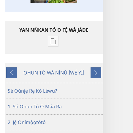
YAN NǸKAN TÓ O FẸ́ WÀ JÁDE
Bó
o
ṣe
fẹ́
OHUN TÓ WÀ NÍNÚ ÌWÉ YÌÍ
wa
Pa
Èyí
ìtẹ̀jáde
Dà
Tó
jáde
Kàn
Ṣé Oúnjẹ Rẹ Kò Léwu?
JÍ!
July 2012
1. Ṣọ́ Ohun Tó O Máa Rà
2. Jẹ́ Onímọ̀ọ́tótó