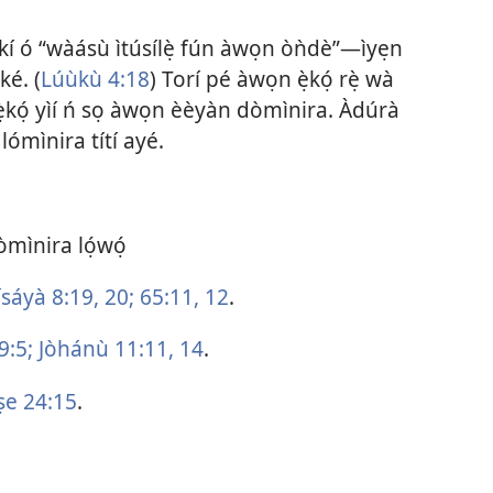
é kí ó “wàásù ìtúsílẹ̀ fún àwọn òǹdè”—ìyẹn
ké. (
Lúùkù 4:18
) Torí pé àwọn ẹ̀kọ́ rẹ̀ wà
ẹ̀kọ́ yìí ń sọ àwọn èèyàn dòmìnira. Àdúrà
̣ lómìnira títí ayé.
òmìnira lọ́wọ́
ísáyà 8:19, 20;
65:11, 12
.
9:5;
Jòhánù 11:11,
14
.
ṣe 24:15
.