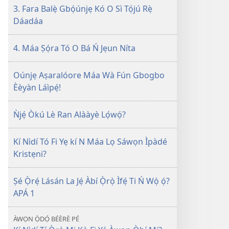
3. Fara Balẹ̀ Gbọ́únjẹ Kó O Sì Tọ́jú Rẹ̀
Dáadáa
4. Máa Ṣọ́ra Tó O Bá Ń Jẹun Níta
Oúnjẹ Aṣaralóore Máa Wà Fún Gbogbo
Èèyàn Láìpẹ́!
Ǹjẹ́ Òkú Lè Ran Alààyè Lọ́wọ́?
Kí Nìdí Tó Fi Yẹ kí N Máa Lọ Sáwọn Ìpàdé
Kristẹni?
Ṣé Ọ̀rẹ́ Lásán La Jẹ́ Àbí Ọ̀rọ̀ Ìfẹ́ Ti Ń Wọ̀ ọ́?
APÁ 1
ÀWỌN Ọ̀DỌ́ BÉÈRÈ PÉ