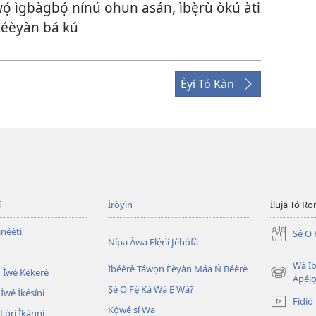
̣wọ́ ìgbàgbọ́ nínú ohun asán, ìbẹ̀rù òkú àti
 téèyàn bá kú
Èyí Tó Kàn
í
Ìròyìn
Ìlujá Tó Ro
nẹ́ẹ̀tì
Ṣé O 
Nípa Àwa Ẹlẹ́rìí Jèhófà
Wá Ib
Ìbéèrè Táwọn Èèyàn Máa Ń Béèrè
 Ìwé Kékeré
(opens
Àpéjo
Ṣé O Fẹ́ Ká Wá Ẹ Wá?
new
 Ìwé Ìkésíni
Fídíò
window)
Kọ̀wé sí Wa
órí Ìkànnì