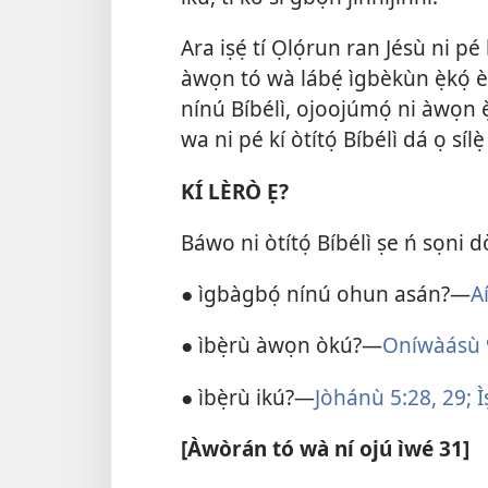
Ara iṣẹ́ tí Ọlọ́run ran Jésù ni p
àwọn tó wà lábẹ́ ìgbèkùn ẹ̀kọ́ è
nínú Bíbélì, ojoojúmọ́ ni àwọn 
wa ni pé kí òtítọ́ Bíbélì dá ọ sílè
KÍ LÈRÒ Ẹ?
Báwo ni òtítọ́ Bíbélì ṣe ń sọni d
● ìgbàgbọ́ nínú ohun asán?—
A
● ìbẹ̀rù àwọn òkú?—
Oníwàásù 
● ìbẹ̀rù ikú?—
Jòhánù 5:28, 29;
Ì
[Àwòrán tó wà ní ojú ìwé 31]