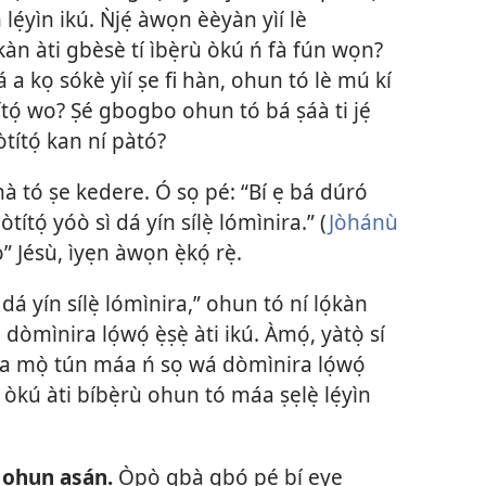
̣yìn ikú. Ǹjẹ́ àwọn èèyàn yìí lè
kàn àti gbèsè tí ìbẹ̀rù òkú ń fà fún wọn?
ti tá a kọ sókè yìí ṣe fi hàn, ohun tó lè mú kí
títọ́ wo? Ṣé gbogbo ohun tó bá ṣáà ti jẹ́
 òtítọ́ kan ní pàtó?
̣nà tó ṣe kedere. Ó sọ pé: “Bí ẹ bá dúró
, òtítọ́ yóò sì dá yín sílẹ̀ lómìnira.” (
Jòhánù
rọ̀” Jésù, ìyẹn àwọn ẹ̀kọ́ rẹ̀.
 dá yín sílẹ̀ lómìnira,” ohun tó ní lọ́kàn
òmìnira lọ́wọ́ ẹ̀ṣẹ̀ àti ikú. Àmọ́, yàtọ̀ sí
n tá a mọ̀ tún máa ń sọ wá dòmìnira lọ́wọ́
òkú àti bíbẹ̀rù ohun tó máa ṣẹlẹ̀ lẹ́yìn
ú ohun asán.
Ọ̀pọ̀ gbà gbọ́ pé bí ẹyẹ