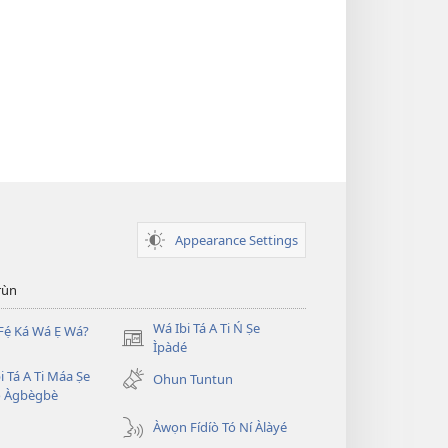
Appearance Settings
̣rùn
Wá Ibi Tá A Ti Ń Ṣe
Fẹ́ Ká Wá Ẹ Wá?
(opens
Ìpàdé
new
i Tá A Ti Máa Ṣe
Ohun Tuntun
window)
̣ Àgbègbè
Àwọn Fídíò Tó Ní Àlàyé