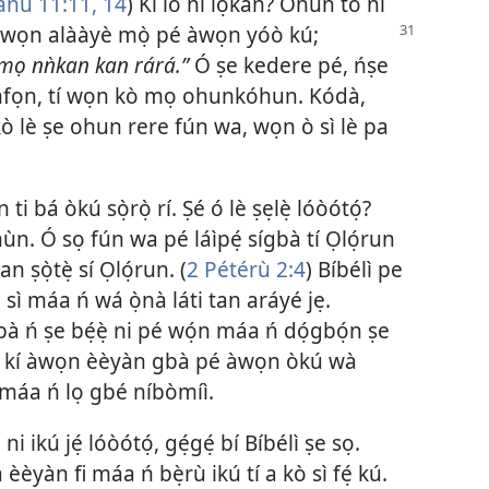
ánù 11:11,
14
) Kí ló ní lọ́kàn? Ohun tó ní
“Àwọn alààyè mọ̀ pé àwọn
yóò kú;
mọ nǹkan kan rárá.”
Ó ṣe kedere pé, ńṣe
ọnfọn, tí wọn kò mọ ohunkóhun. Kódà,
 kò lè ṣe ohun rere fún wa, wọn ò sì lè pa
 bá òkú sọ̀rọ̀ rí. Ṣé ó lè ṣẹlẹ̀ lóòótọ́?
ùn. Ó sọ fún wa pé láìpẹ́ sígbà tí Ọlọ́run
 ṣọ̀tẹ̀ sí Ọlọ́run. (
2 Pétérù 2:4
) Bíbélì pe
n sì máa ń wá ọ̀nà láti tan aráyé jẹ.
bà ń ṣe bẹ́ẹ̀ ni pé wọ́n máa ń dọ́gbọ́n ṣe
 mú kí àwọn èèyàn gbà pé àwọn òkú wà
n máa ń lọ gbé níbòmíì.
 ni ikú jẹ́ lóòótọ́, gẹ́gẹ́ bí Bíbélì ṣe sọ.
a èèyàn fi máa ń bẹ̀rù ikú tí a kò sì fẹ́ kú.