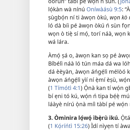
oorun” tàbí pé wọ́n ń sùn. (
Jòh
lọ́kàn wà nínú
Oníwàásù 9:5
: 
ṣùgbọ́n ní ti àwọn òkú,
wọn kò 
ló dà bíi pé àwọn òkú ń sùn f
wọn ò tiẹ̀ sí mọ́, torí náà, wọn
wá lára.
Àmọ́ ṣá o, àwọn kan sọ pé àwọn ti
Bíbélì náà ló tún máa dá wa lóh
dá èèyàn, àwọn áńgẹ́lì mélòó kan
àwọn áńgẹ́lì yìí ní ẹ̀mí èṣù, wọ́
(
1 Tímótì 4:1
) Ọ̀nà kan tí wọ́n g
bí ẹni tó kú, wọ́n ń tipa bẹ́ẹ̀
láàyè nírú ọ̀nà míì tàbí pé wọ́
3. Òmìnira lọ́wọ́ ìbẹ̀rù ikú.
Ọ̀tá
(
1 Kọ́ríńtì 15:26
) Ìdí nìyẹn tí àw