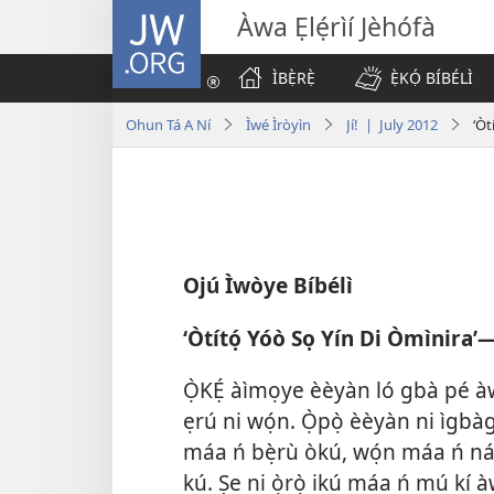
JW.ORG
Àwa Ẹlẹ́rìí Jèhófà
ÌBẸ̀RẸ̀
Ẹ̀KỌ́ BÍBÉLÌ
Ohun Tá A Ní
Ìwé Ìròyìn
Jí! | July 2012
‘Òt
Ojú Ìwòye Bíbélì
‘Òtítọ́ Yóò Sọ Yín Di Òmìnira’
Ọ̀KẸ́ àìmọye èèyàn ló gbà pé àwọn
ẹrú ni wọ́n. Ọ̀pọ̀ èèyàn ni ìgb
máa ń bẹ̀rù òkú, wọ́n máa ń náw
kú. Ṣe ni ọ̀rọ̀ ikú máa ń mú kí 