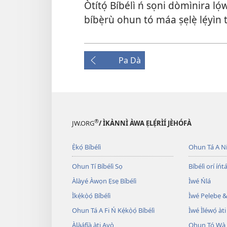
Òtítọ́ Bíbélì ń sọni dòmìnira ló
bíbẹ̀rù ohun tó máa ṣẹlẹ̀ lẹ́yìn
Pa Dà
®
JW.ORG
/ ÌKÀNNÌ ÀWA ẸLẸ́RÌÍ JÈHÓFÀ
Ẹ̀kọ́ Bíbélì
Ohun Tá A N
Ohun Tí Bíbélì Sọ
Bíbélì orí íńtá
Àlàyé Àwọn Ẹsẹ Bíbélì
Ìwé Ńlá
Ìkẹ́kọ̀ọ́ Bíbélì
Ìwé Pẹlẹbẹ &
Ohun Tá A Fi Ń Kẹ́kọ̀ọ́ Bíbélì
Ìwé Ìléwọ́ àti
Àlàáfíà àti Ayọ̀
Ohun Tó Wà L