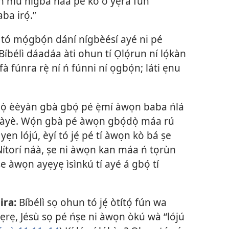
bọ́n mu nígbà náà pé kó o yẹra fún
ba irọ́.”
ó mọ́gbọ́n dání nígbèésí ayé ni pé
Bíbélì dáadáa àti ohun tí Ọlọ́run ní lọ́kàn
à fúnra rẹ̀ ní ń fúnni ní ọgbọ́n; láti ẹnu
ọ̀ èèyàn gbà gbọ́ pé ẹ̀mí àwọn baba ńlá
lààyè. Wọ́n gbà pé àwọn gbọ́dọ̀ máa rú
ẹn lójú, èyí tó jẹ́ pé tí àwọn kò bá ṣe
Nítorí náà, ṣe ni àwọn kan máa ń tọrùn
ṣe àwọn ayẹyẹ ìsìnkú tí ayé á gbọ́ tí
ira:
Bíbélì sọ ohun tó jẹ́ òtítọ́ fún wa
ẹrẹ, Jésù sọ pé ńṣe ni àwọn òkú wà “lójú