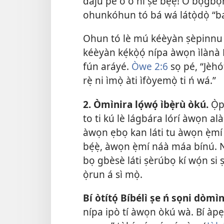
dájú pé o ò ní ṣe bẹ́ẹ̀! Ó bọ́g
ohunkóhun tó bá wá látọ̀dọ̀ “ba
Ohun tó lè mú kéèyàn ṣèpinnu t
kéèyàn kẹ́kọ̀ọ́ nípa àwọn ìlànà 
fún aráyé.
Òwe 2:6
sọ pé, “Jèhóf
rẹ̀ ni ìmọ̀ àti ìfòyemọ̀ ti ń wá.”
2. Òmìnira lọ́wọ́ ìbẹ̀rù òkú.
Ọ̀p
to ti kú lè lágbára lórí àwọn a
àwọn ẹbọ kan láti tu àwọn ẹ̀mí y
bẹ́ẹ̀, àwọn ẹ̀mí náà máa bínú. 
bọ gbèsè láti ṣèrúbọ kí wọ́n si 
ọ̀run á sì mọ̀.
Bí òtítọ́ Bíbélì ṣe ń sọni dòmìn
nípa ipò tí àwọn òkú wà. Bí àpẹ