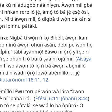
máa kú ní àdúgbò náà nìyẹn. Àwọn míì gbà
 nǹkan rere ló jẹ́, àmọ́ tó bá jẹ́ ẹsẹ̀ òsì,
. Ní ti àwọn míì, ó dìgbà tí wọ́n bá kàn sí
ọn ìpinnu pàtàkì.
ira:
Nígbà tí wọ́n ń kọ Bíbélì, àwọn kan
ọ́ nínú àwọn ohun asán, débi pé wọ́n tiẹ̀
 Ìpín,” tàbí àyànmọ́! Báwo ni ọ̀rọ̀ yìí ṣe rí
ń ṣe ohun tí ó burú ṣáá ní ojú mi.’ (
Aísáyà
un fi wo àwọn tó lọ́ ń bá àwọn abẹ́mìílò
tí ń wádìí ọ̀rọ̀ lọ́wọ́ abẹ́mìílò. . . jẹ́
Diutarónómì 18:11, 12
.
̣mìílò léwu torí pé wọ́n wà lára “àwọn
 ní “baba irọ́.” (
Éfésù 6:11;
Jòhánù 8:44
)
n tó ṣe pàtàkì, ṣé wàá lọ bá òpùrọ́? Ó