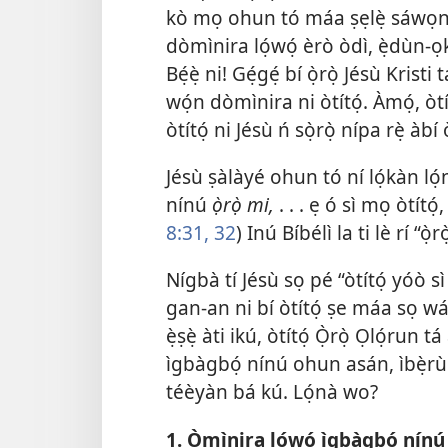
kò mọ ohun tó máa ṣẹlẹ̀ sáwọn lé
dòmìnira lọ́wọ́ èrò òdì, ẹ̀dùn-ọ
Bẹ́ẹ̀ ni! Gẹ́gẹ́ bí ọ̀rọ̀ Jésù Kris
wọ́n dòmìnira ni òtítọ́. Àmọ́, ò
òtítọ́ ni Jésù ń sọ̀rọ̀ nípa rẹ̀ àbí
Jésù ṣàlàyé ohun tó ní lọ́kàn ló
nínú
ọ̀rọ̀ mi,
. . . ẹ ó sì mọ òtítọ́
8:31, 32
) Inú Bíbélì la ti lè rí “ọ̀
Nígbà tí Jésù sọ pé “òtítọ́ yóò sì
gan-an ni bí òtítọ́ ṣe máa sọ wá d
ẹ̀ṣẹ̀ àti ikú, òtítọ́ Ọ̀rọ̀ Ọlọ́ru
ìgbàgbọ́ nínú ohun asán, ìbẹ̀rù 
téèyàn bá kú. Lọ́nà wo?
1. Òmìnira lọ́wọ́ ìgbàgbọ́ nín