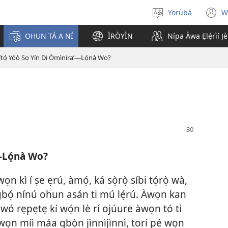
Yorùbá
W
Yan
(
èdè
n
OHUN TÁ A NÍ
ÌRÒYÌN
Nípa Àwa Ẹlẹ́rìí J
w
ítọ́ Yóò Sọ Yín Di Òmìnira’—Lọ́nà Wo?
—Lọ́nà Wo?
 kì í ṣe ẹrú, àmọ́, ká sọ̀rọ̀ síbi tọ́rọ̀ wà,
àgbọ́ nínú ohun asán ti mú lẹ́rú. Àwọn kan
ó rẹpẹtẹ kí wọ́n lè rí ojúure àwọn tó ti
àwọn míì máa gbọ̀n jìnnìjìnnì, torí pé wọn