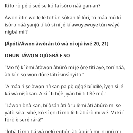
Kí lo rò pé ó ṣeé ṣe kó fa ìṣòro náà gan-an?
Àwọn òfin wo lẹ lè fohùn ṣọ̀kan lé lórí, tó máa mú kí
ìṣòro náà yanjú tí kò sì ní jẹ́ kí awuyewuye tún wáyé
nígbà míì?
[Àpótí/Àwọn àwòrán tó wà ní ojú ìwé 20, 21]
OHUN TÁWỌN OJÚGBÀ Ẹ SỌ
“Mo fẹ́ kí èmi àtàwọn àbúrò mi jẹ́ ọ̀rẹ́ títí ayé, torí náà,
àfi kí n sọ wọ́n dọ̀rẹ́ láti ìsinsìnyí lọ.”
“A máa ń ṣe àwọn nǹkan pa pọ̀ gẹ́gẹ́ bí ìdílé, ìyẹn sì jẹ́
ká wà níṣọ̀kan. A kì í fi bẹ́ẹ̀ jiyàn bíi ti tẹ́lẹ̀ mọ́.”
“Láwọn ọ̀nà kan, bí ọ̀sán àti òru lèmi àti àbúrò mi ṣe
yàtọ̀ síra. Síbẹ̀, kò sí ẹni tí mo lè fi àbúrò mi wé. Mi kì í
fọ̀rọ̀ ẹ̀ ṣeré rárá!”
“Ìgbà tí mo bá wà pẹ̀lú ẹ̀gbọ́n àti àbúrò mi, ni inú mi