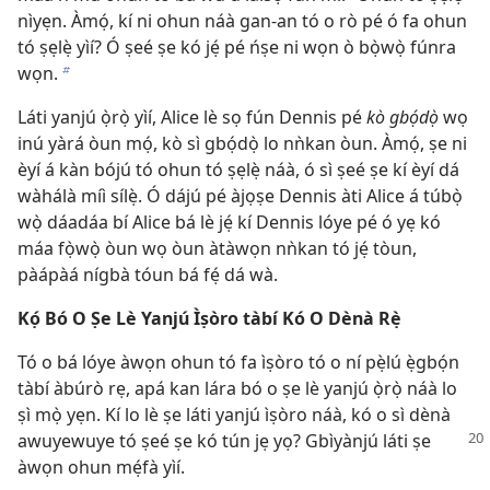
nìyẹn. Àmọ́, kí ni ohun náà gan-an tó o rò pé ó fa ohun
tó ṣẹlẹ̀ yìí? Ó ṣeé ṣe kó jẹ́ pé ńṣe ni wọn ò bọ̀wọ̀ fúnra
wọn.
b
Láti yanjú ọ̀rọ̀ yìí, Alice lè sọ fún Dennis pé
kò gbọ́dọ̀
wọ
inú yàrá òun mọ́, kò sì gbọ́dọ̀ lo nǹkan òun. Àmọ́, ṣe ni
èyí á kàn bójú tó ohun tó ṣẹlẹ̀ náà, ó sì ṣeé ṣe kí èyí dá
wàhálà míì sílẹ̀. Ó dájú pé àjọṣe Dennis àti Alice á túbọ̀
wọ̀ dáadáa bí Alice bá lè jẹ́ kí Dennis lóye pé ó yẹ kó
máa fọ̀wọ̀ òun wọ òun àtàwọn nǹkan tó jẹ́ tòun,
pàápàá nígbà tóun bá fẹ́ dá wà.
Kọ́ Bó O Ṣe Lè Yanjú Ìṣòro tàbí Kó O Dènà Rẹ̀
Tó o bá lóye àwọn ohun tó fa ìṣòro tó o ní pẹ̀lú ẹ̀gbọ́n
tàbí àbúrò rẹ, apá kan lára bó o ṣe lè yanjú ọ̀rọ̀ náà lo
ṣì mọ̀ yẹn. Kí lo lè ṣe láti yanjú ìṣòro náà, kó o sì dènà
awuyewuye tó ṣeé
ṣe kó tún jẹ yọ? Gbìyànjú láti ṣe
àwọn ohun mẹ́fà yìí.