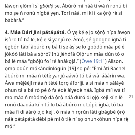
làwọn ẹlòmíì sì
gbọ́dọ̀
ṣe. Àbúrò mi náà ti wá ń ronú bí
mo ṣe ń ronú nígbà yẹn. Torí náà, mi kì í ka ọ̀rọ̀ rẹ̀ sí
bàbàrà.”
4. Máa Dárí Jini pátápátá.
Ó yẹ kẹ́ ẹ jọ sọ̀rọ̀ nípa àwọn
ìṣòro tó bá le, kẹ́ ẹ sì yanjú rẹ̀. Àmọ́, ṣé gbogbo ìgbà tí
ẹ̀gbọ́n tàbí àbúrò rẹ bá ti ṣe àṣìṣe lo gbọ́dọ̀ máa pè é
jókòó láti bá a sọ̀rọ̀? Inú Jèhófà Ọlọ́run máa dùn tó o
bá lè máa “gbójú fo ìrélànàkọjá.” (
Òwe 19:11
) Alison,
ọmọ ọdún mọ́kàndínlógún [19] sọ pé: “Èmi àti Rachel
àbúrò mi máa ń tètè yanjú aáwọ̀ tó bá wà láàárín wa.
Àwa méjèèjì máa ń tètè tọrọ àforíjì, a sì máa ń ṣàlàyé
ohun tá a bá rò pé ó fa èdè àìyedè náà. Ìgbà míì wà tí
mo máa ń mọ̀ọ́mọ̀ dá
ọ̀rọ̀ náà dúró di ọjọ́ kejì kí n lè
ronú dáadáa kí n tó lọ bá àbúrò mi. Lọ́pọ̀ ìgbà, tó bá
máa fi di àárọ̀ ọjọ́ kejì, ó máa ń rọrùn láti gbàgbé ọ̀rọ̀
náà pátápátá débi pé mi ò tiẹ̀ ní sọ ohunkóhun nípa rẹ̀
mọ́.”