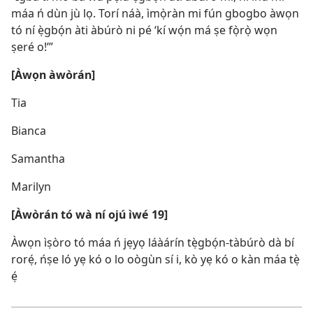
máa ń dùn jù lọ. Torí náà, ìmọ̀ràn mi fún gbogbo àwọn
tó ní ẹ̀gbọ́n àti àbúrò ni pé ‘kí wọ́n má ṣe fọ̀rọ̀ wọn
ṣeré o!’”
[Àwọn àwòrán]
Tia
Bianca
Samantha
Marilyn
[Àwòrán tó wà ní ojú ìwé 19]
Àwọn ìṣòro tó máa ń jẹyọ láàárín tẹ̀gbọ́n-tàbúrò dà bí
rorẹ́, ńṣe ló yẹ kó o lo oògùn sí i, kò yẹ kó o kàn máa tẹ̀
ẹ́