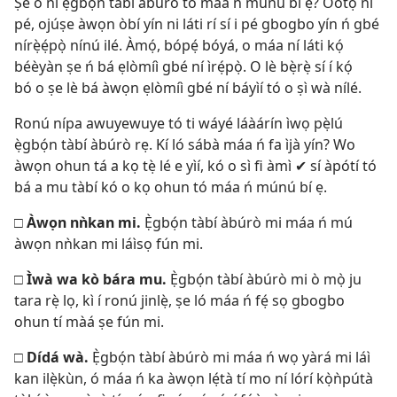
Ṣé o ní ẹ̀gbọ́n tàbí àbúrò tó máa ń múnú bí ẹ? Òótọ́ ni
pé, ojúṣe àwọn òbí yín ni láti rí sí i pé gbogbo yín ń gbé
nírẹ̀ẹ́pọ̀ nínú ilé. Àmọ́, bópẹ́ bóyá, o máa ní láti kọ́
béèyàn ṣe ń bá ẹlòmíì gbé ní ìrẹ́pọ̀. O lè bẹ̀rẹ̀ sí í kọ́
bó o ṣe lè bá àwọn ẹlòmíì gbé ní báyìí tó o ṣì wà nílé.
Ronú nípa awuyewuye tó ti wáyé láàárín ìwọ pẹ̀lú
ẹ̀gbọ́n tàbí àbúrò rẹ. Kí ló sábà máa ń fa ìjà yín? Wo
àwọn ohun tá a kọ tẹ̀ lé e yìí, kó o sì fi àmì ✔ sí àpótí tó
bá a mu tàbí kó o kọ ohun tó máa ń múnú bí ẹ.
□
Àwọn nǹkan mi.
Ẹ̀gbọ́n tàbí àbúrò mi máa ń mú
àwọn nǹkan mi láìsọ fún mi.
□
Ìwà wa kò bára mu.
Ẹ̀gbọ́n tàbí àbúrò mi ò mọ̀ ju
tara rẹ̀ lọ, kì í ronú jinlẹ̀, ṣe ló máa ń fẹ́ sọ gbogbo
ohun tí màá ṣe fún mi.
□
Dídá wà.
Ẹ̀gbọ́n tàbí àbúrò mi máa ń wọ yàrá mi láì
kan ilẹ̀kùn, ó máa ń ka àwọn lẹ́tà tí mo ní lórí kọ̀ǹpútà