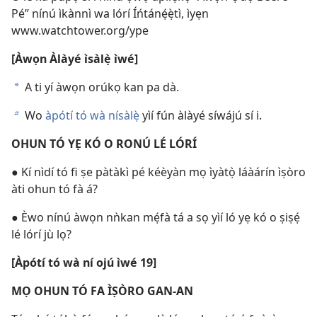
Pé” nínú ìkànnì wa lórí Íńtánẹ́ẹ̀tì, ìyẹn
www.watchtower.org/ype
[Àwọn Àlàyé ìsàlẹ̀ ìwé]
A ti yí àwọn orúkọ kan pa dà.
a
Wo
àpótí tó wà nísàlẹ̀
yìí fún àlàyé síwájú sí i.
b
OHUN TÓ YẸ KÓ O RONÚ LÉ LÓRÍ
● Kí nìdí tó fi ṣe pàtàkì pé kéèyàn mọ ìyàtọ̀ láàárín ìṣòro
àti ohun tó fà á?
● Èwo nínú àwọn nǹkan mẹ́fà tá a sọ yìí ló yẹ kó o ṣiṣẹ́
lé lórí jù lọ?
[Àpótí tó wà ní ojú ìwé 19]
MỌ OHUN TÓ FA ÌṢÒRO GAN-AN