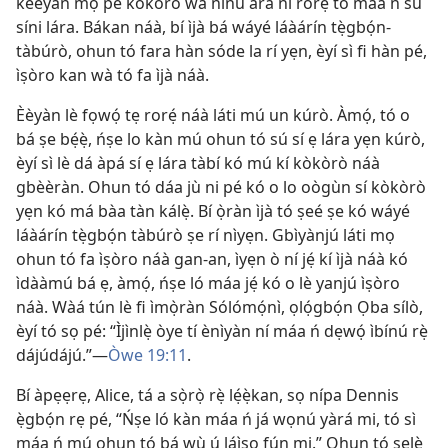
kéèyàn mọ̀ pé kòkòrò wà nínú ara ni rorẹ́ tó máa ń sú
síni lára. Bákan náà, bí ìjà bá wáyé láàárín tẹ̀gbọ́n-
tàbúrò, ohun tó fara hàn sóde la rí yẹn, èyí sì fi hàn pé,
ìṣòro kan wà tó fa ìjà náà.
Èèyàn lè fọwọ́ tẹ rorẹ́ náà láti mú un kúrò. Àmọ́, tó o
bá ṣe bẹ́ẹ̀, ńṣe lo kàn mú ohun tó sú sí ẹ lára yẹn kúrò,
èyí sì lè dá àpá sí ẹ lára tàbí kó mú kí kòkòrò náà
gbèèràn. Ohun tó dáa jù ni pé kó o lo oògùn sí kòkòrò
yẹn kó má bàa tàn kálẹ̀. Bí ọ̀ràn ìjà tó ṣeé ṣe kó wáyé
láàárín tẹ̀gbọ́n tàbúrò ṣe rí nìyẹn. Gbìyànjú láti mọ
ohun tó fa ìṣòro náà gan-an, ìyẹn ò ní jẹ́ kí ìjà náà kó
ìdààmú bá ẹ, àmọ́, ńṣe ló máa jẹ́ kó o lè yanjú ìṣòro
náà. Wàá tún lè fi ìmọ̀ràn Sólómọ́nì, ọlọ́gbọ́n Ọba sílò,
èyí tó sọ pé: “Ìjìnlẹ̀ òye tí ènìyàn ní máa ń dẹwọ́ ìbínú rẹ̀
dájúdájú.”—
Òwe 19:11
.
Bí àpẹẹrẹ, Alice, tá a sọ̀rọ̀ rẹ̀ lẹ́ẹ̀kan, sọ nípa Dennis
ẹ̀gbọ́n rẹ pé, “Ńṣe ló kàn máa ń já wọnú yàrá mi, tó sì
máa ń mú ohun tó bá wù ú láìsọ fún mi.” Ohun tó ṣẹlẹ̀