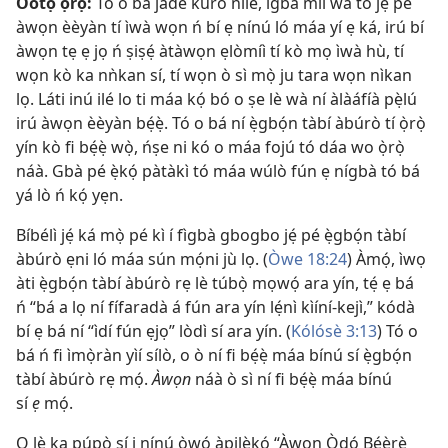
Òótọ́ ọ̀rọ̀:
Tó o bá jáde kúrò nílé, ìgbà míì wà tó jẹ́ pé
àwọn èèyàn tí ìwà wọn ń bí ẹ nínú ló máa yí ẹ ká, irú bí
àwọn tẹ ẹ jọ ń ṣiṣẹ́ àtàwọn ẹlòmíì tí kò mọ ìwà hù, tí
wọn kò ka nǹkan sí, tí wọn ò sì mọ̀ ju tara wọn nìkan
lọ. Láti inú ilé lo ti máa kọ́ bó o ṣe lè wà ní àlàáfíà pẹ̀lú
irú àwọn èèyàn bẹ́ẹ̀. Tó o bá ní ẹ̀gbọ́n tàbí àbúrò tí ọ̀rọ̀
yín kò fi bẹ́ẹ̀ wọ̀, ńṣe ni kó o máa fojú tó dáa wo ọ̀rọ̀
náà. Gbà pé ẹ̀kọ́ pàtàkì tó máa wúlò fún ẹ nígbà tó bá
yá lò ń kọ́ yẹn.
Bíbélì jẹ́ ká mọ̀ pé kì í fìgbà gbogbo jẹ́ pé ẹ̀gbọ́n tàbí
àbúrò ẹni ló máa sún mọ́ni jù lọ. (
Òwe 18:24
) Àmọ́, ìwọ
àti ẹ̀gbọ́n tàbí àbúrò rẹ lè túbọ̀ mọwọ́ ara yín, tẹ́ ẹ bá
ń “bá a lọ ní fífaradà á fún ara yín lẹ́nì kìíní-kejì,” kódà
bí ẹ bá ní “ìdí fún ẹjọ” lòdì sí ara yín. (
Kólósè 3:13
) Tó o
bá ń fi ìmọ̀ràn yìí sílò, o ò ní fi bẹ́ẹ̀ máa bínú sí ẹ̀gbọ́n
tàbí àbúrò rẹ mọ́.
Àwọn
náà ò sì ní fi bẹ́ẹ̀ máa bínú
sí
ẹ
mọ́.
O lè ka púpọ̀ sí i nínú ọ̀wọ́ àpilẹ̀kọ́ “Àwọn Ọ̀dọ́ Béèrè