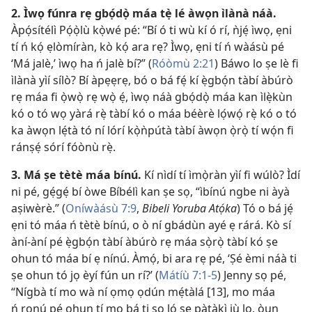
2. Ìwọ fúnra rẹ gbọ́dọ̀ máa tẹ̀ lé àwọn ìlànà náà.
Àpọ́sítélì Pọ́ọ̀lù kọ̀wé pé: “Bí ó ti wù kí ó rí, ǹjẹ́ ìwọ, ẹni
tí ń kọ́ ẹlòmíràn, kò kọ́ ara rẹ? Ìwọ, ẹni tí ń wàásù pé
‘Má jalè,’ ìwọ ha ń jalè bí?” (
Róòmù 2:21
) Báwo lo ṣe lè fi
ìlànà yìí sílò? Bí àpẹẹrẹ, bó o bá fẹ́ kí ẹ̀gbọ́n tàbí àbúrò
rẹ máa fi ọ̀wọ̀ rẹ wọ̀ ẹ́, ìwọ náà gbọ́dọ̀ máa kan ìlẹ̀kùn
kó o tó wọ yàrá rẹ̀ tàbí kó o máa béèrè lọ́wọ́ rẹ̀ kó o tó
ka àwọn lẹ́tà tó ní lórí kọ̀ǹpútà tàbí àwọn ọ̀rọ̀ tí wọ́n fi
ránṣẹ́ sórí fóònù rẹ̀.
3. Má ṣe tètè máa bínú.
Kí nìdí tí ìmọ̀ràn yìí fi wúlò? Ìdí
ni pé, gẹ́gẹ́ bí òwe Bíbélì kan ṣe sọ, “ìbínú ngbe ni àyà
aṣiwèrè.” (
Oníwàásù 7:9
,
Bibeli Yoruba Atọ́ka
) Tó o bá jẹ́
ẹni tó máa ń tètè bínú, o ò ní gbádùn ayé ẹ rárá. Kò sí
àní-àní pé ẹ̀gbọ́n tàbí àbúrò rẹ máa sọ̀rọ̀ tàbí kó ṣe
ohun tó máa bí ẹ nínú. Àmọ́, bi ara rẹ pé, ‘Ṣé èmi náà ti
ṣe ohun tó jọ èyí fún un rí?’ (
Mátíù 7:1-5
) Jenny sọ pé,
“Nígbà tí mo wà ní ọmọ ọdún mẹ́tàlá [13], mo máa
ń ronú pé ohun tí mo bá ti sọ ló ṣe pàtàkì jù lọ, òun