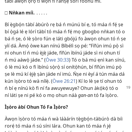
tàbí àwọn ọ̀rọ̀ tí wọ́n fi ránṣẹ́ sórí fóònù mi.
□
Nǹkan míì.
․․․․․
Bí ẹ̀gbọ́n tàbí àbúrò rẹ bá ń múnú bí ẹ, tó máa ń fẹ́ ṣe
bí ọ̀gá lé ẹ lórí tàbí tó máa ń fẹ́ mọ gbogbo nǹkan tó o
bá ń ṣe, ó lè ṣòro fún ẹ láti gbójú fo àwọn ohun tó ń ṣe
yìí dá. Àmọ́ òwe kan nínú Bíbélì sọ pé: “Fífún imú pọ̀ sì
ni ohun tí ń mú ẹ̀jẹ̀ jáde, fífún ìbínú jáde sì ni ohun tí
ń mú aáwọ̀ jáde.” (
Òwe 30:33
) Tó o bá mú ẹnì kan sínú,
ó lè mú kó o fi ìbínú sọ̀rọ̀ sí onítọ̀hún, bí fífún imú pọ̀
ṣe lè mú kí ẹ̀jẹ̀ ṣàn jáde ní imú. Ńṣe ni èyí á tún máa dá
kún ìṣòro tó wà nílẹ̀. (
Òwe 26:21
) Kí lo lè ṣe tí ohun tó
ń bí ẹ nínú
kò fi ní fa awuyewuye? Ohun àkọ́kọ́ tó o
ní láti ṣe ni pé kó o mọ ohun náà
gan-an
tó fa ìṣòro.
Ìṣòro àbí Ohun Tó Fa Ìṣòro?
Àwọn ìṣòro tó máa ń wà láàárín tẹ̀gbọ́n-tàbúrò dà bíi
rorẹ́ tó máa ń sú síni lára. Ohun kan tó máa ń jẹ́