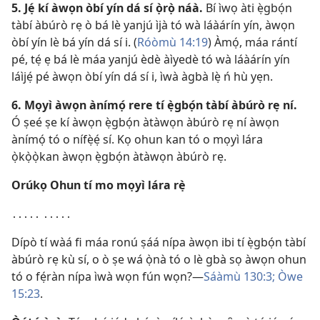
5. Jẹ́ kí àwọn òbí yín dá sí ọ̀rọ̀ náà.
Bí ìwọ àti ẹ̀gbọ́n
tàbí àbúrò rẹ ò bá lè yanjú ìjà tó wà láàárín yín, àwọn
òbí yín lè bá yín dá sí i. (
Róòmù 14:19
) Àmọ́, máa rántí
pé, tẹ́ ẹ bá lè máa yanjú èdè àìyedè tó wà láàárín yín
láìjẹ́ pé àwọn òbí yín dá sí i, ìwà àgbà lẹ̀ ń hù yẹn.
6. Mọyì àwọn ànímọ́ rere tí ẹ̀gbọ́n tàbí àbúrò rẹ ní.
Ó ṣeé ṣe kí àwọn ẹ̀gbọ́n àtàwọn àbúrò rẹ ní àwọn
ànímọ́ tó o nífẹ̀ẹ́ sí. Kọ ohun kan tó o mọyì lára
ọ̀kọ̀ọ̀kan àwọn ẹ̀gbọ́n àtàwọn àbúrò rẹ.
Orúkọ
Ohun tí mo mọyì lára rẹ̀
․․․․․ ․․․․․
Dípò tí wàá fi máa ronú ṣáá nípa àwọn ibi tí ẹ̀gbọ́n tàbí
àbúrò rẹ kù sí, o ò ṣe wá ọ̀nà tó o lè gbà sọ àwọn ohun
tó o fẹ́ràn nípa ìwà wọn fún wọn?—
Sáàmù 130:3;
Òwe
15:23
.