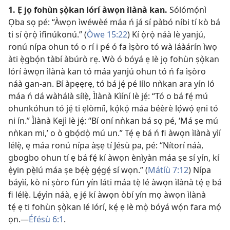
1. Ẹ jọ fohùn ṣọ̀kan lórí àwọn ìlànà kan.
Sólómọ́nì
Ọba sọ pé: “Àwọn ìwéwèé máa ń já sí pàbó níbi tí kò bá
ti sí ọ̀rọ̀ ìfinúkonú.” (
Òwe 15:22
) Kí ọ̀rọ̀ náà lè yanjú,
ronú nípa ohun tó o rí i pé ó fa ìṣòro tó wà láàárín ìwọ
àti ẹ̀gbọ́n tàbí àbúrò rẹ. Wò ó bóyá ẹ lè jọ fohùn ṣọ̀kan
lórí àwọn ìlànà kan tó máa yanjú ohun tó ń fa ìṣòro
náà gan-an. Bí àpẹẹrẹ, tó bá jẹ́ pé lílo nǹkan ara yín ló
máa ń dá wàhálà sílẹ̀, Ìlànà Kìíní lè jẹ́: “Tó o bá fẹ́ mú
ohunkóhun tó jẹ́ ti ẹlòmíì, kọ́kọ́ máa béèrè lọ́wọ́ ẹni tó
ni ín.” Ìlànà Kejì lè jẹ́: “Bí oní nǹkan bá sọ pé, ‘Má ṣe mú
nǹkan mi,’ o ò gbọ́dọ̀ mú un.” Tẹ́ ẹ bá ń fi àwọn ìlànà yìí
lélẹ̀, ẹ máa ronú nípa àṣẹ tí Jésù pa, pé: “Nítorí náà,
gbogbo ohun tí ẹ bá fẹ́ kí àwọn ènìyàn máa ṣe sí yín, kí
ẹ̀yin pẹ̀lú máa ṣe bẹ́ẹ̀ gẹ́gẹ́ sí wọn.” (
Mátíù 7:12
) Nípa
báyìí, kò ní ṣòro fún yín láti máa tẹ̀ lé àwọn ìlànà tẹ́ ẹ bá
fi lélẹ̀. Lẹ́yìn náà, ẹ jẹ́ kí àwọn òbí yín mọ àwọn ìlànà
tẹ́ ẹ ti fohùn ṣọ̀kan lé lórí, kẹ́ ẹ lè mọ̀ bóyá wọ́n fara mọ́
ọn.—
Éfésù 6:1
.