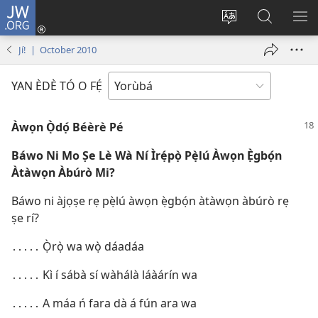
JW.ORG
Wọlé
(opens
Yí
Wa
GB
new
èdè
JW.ORG
YÍ
Jí! | October 2010
window)
ìkànnì
JÁ
pa
YAN ÈDÈ TÓ O FẸ́
dà
Àwọn Ọ̀dọ́ Béèrè Pé
Báwo Ni Mo Ṣe Lè Wà Ní Ìrẹ́pọ̀ Pẹ̀lú Àwọn Ẹ̀gbọ́n
Àtàwọn Àbúrò Mi?
Báwo ni àjọṣe rẹ pẹ̀lú àwọn ẹ̀gbọ́n àtàwọn àbúrò rẹ
ṣe rí?
․․․․․ Ọ̀rọ̀ wa wọ̀ dáadáa
․․․․․ Kì í sábà sí wàhálà láàárín wa
․․․․․ A máa ń fara dà á fún ara wa