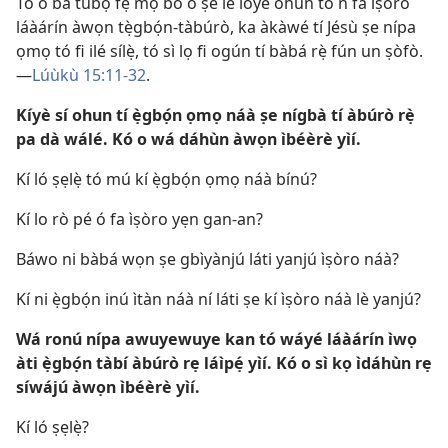
Tó o bá túbọ̀ fẹ́ mọ bó o ṣe lè lóye ohun tó ń fa ìṣòro
láàárín àwọn tẹ̀gbọ́n-tàbúrò, ka àkàwé tí Jésù ṣe nípa
ọmọ tó fi ilé sílẹ̀, tó sì lọ fi ogún tí bàbá rẹ̀ fún un ṣòfò.
—
Lúùkù 15:11-32
.
Kíyè sí ohun tí ẹ̀gbọ́n ọmọ náà ṣe nígbà tí àbúrò rẹ̀
pa dà wálé. Kó o wá dáhùn àwọn ìbéèrè yìí.
Kí ló ṣẹlẹ̀ tó mú kí ẹ̀gbọ́n ọmọ náà bínú?
Kí lo rò pé ó fa ìṣòro yẹn gan-an?
Báwo ni bàbá wọn ṣe gbìyànjú láti yanjú ìṣòro náà?
Kí ni ẹ̀gbọ́n inú ìtàn náà ní láti ṣe kí ìṣòro náà lè yanjú?
Wá ronú nípa awuyewuye kan tó wáyé láàárín ìwọ
àti ẹ̀gbọ́n tàbí àbúrò rẹ láìpẹ́ yìí. Kó o sì kọ ìdáhùn rẹ
síwájú àwọn ìbéèrè yìí.
Kí ló ṣẹlẹ̀?