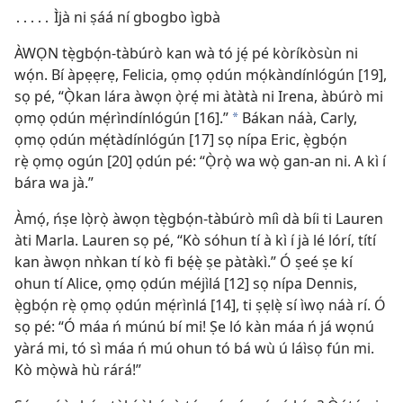
․․․․․ Ìjà ni ṣáá ní gbogbo ìgbà
ÀWỌN tẹ̀gbọ́n-tàbúrò kan wà tó jẹ́ pé kòríkòsùn ni
wọ́n. Bí àpẹẹrẹ, Felicia, ọmọ ọdún mọ́kàndínlógún [19],
sọ pé, “Ọ̀kan lára àwọn ọ̀rẹ́ mi àtàtà ni Irena, àbúrò mi
ọmọ ọdún mẹ́rìndínlógún [16].”
Bákan náà, Carly,
a
ọmọ ọdún mẹ́tàdínlógún [17] sọ nípa Eric, ẹ̀gbọ́n
rẹ̀ ọmọ ogún [20] ọdún pé: “Ọ̀rọ̀ wa wọ̀ gan-an ni. A kì í
bára wa jà.”
Àmọ́, ńṣe lọ̀rọ̀ àwọn tẹ̀gbọ́n-tàbúrò míì dà bíi ti Lauren
àti Marla. Lauren sọ pé, “Kò sóhun tí à kì í jà lé lórí, títí
kan àwọn nǹkan tí kò fi bẹ́ẹ̀ ṣe pàtàkì.” Ó ṣeé ṣe kí
ohun tí Alice, ọmọ ọdún méjìlá [12] sọ nípa Dennis,
ẹ̀gbọ́n rẹ̀ ọmọ ọdún mẹ́rìnlá [14], ti ṣẹlẹ̀ sí ìwọ náà rí. Ó
sọ pé: “Ó máa ń múnú bí mi! Ṣe ló kàn máa ń já wọnú
yàrá mi, tó sì máa ń mú ohun tó bá wù ú láìsọ fún mi.
Kò mọ̀wà hù rárá!”