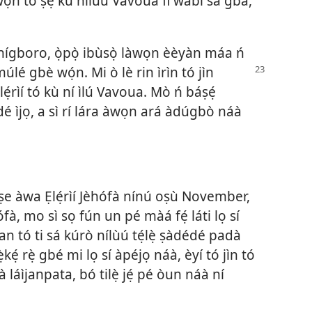
àwọn tó ṣẹ́ kù nílùú Vavoua fi wábi sá gbà,
n nígboro, ọ̀pọ̀ ibùsọ̀ làwọn èèyàn máa ń
 múlé gbè wọ́n. Mi ò lè rin
ìrìn tó jìn
ẹ́rìí tó kù ní ìlú Vavoua. Mò ń báṣẹ́
é ìjọ, a sì rí lára àwọn ará àdúgbò náà
ànṣe àwa Ẹlẹ́rìí Jèhófà nínú oṣù November,
fà, mo sì sọ fún un pé màá fẹ́ láti lọ sí
kan tó ti sá kúrò nílùú tẹ́lẹ̀ ṣàdédé padà
kẹ́ rẹ̀ gbé mi lọ sí àpéjọ náà, èyí tó jìn tó
 láìjanpata, bó tilẹ̀ jẹ́ pé òun náà ní