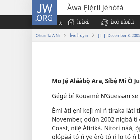
JW.ORG
Àwa Ẹlẹ́rìí Jèhófà
ÌBẸ̀RẸ̀
Ẹ̀KỌ́ BÍBÉLÌ
Ohun Tá A Ní
Ìwé Ìròyìn
Jí! | December 8, 200
Mo Jẹ́ Aláàbọ̀ Ara, Síbẹ̀ Mi Ò Juw
Gẹ́gẹ́ bí Kouamé NʹGuessan ṣe 
Èmi àti ẹnì kejì mi ń tiraka láti t
November, ọdún 2002 nígbà tí ogu
Coast, nílẹ̀ Áfíríkà. Nítorí náà,
ọlọ́pàá tó ń yẹ èrò tó ń lọ tó ń