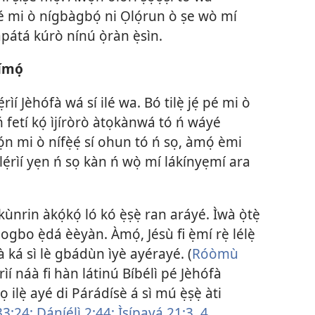
é mi ò nígbàgbọ́ ni Ọlọ́run ò ṣe wò mí
ápátá kúrò nínú ọ̀ràn ẹ̀sìn.
ímọ́
ìí Jèhófà wá sí ilé wa. Bó tilẹ̀ jẹ́ pé mi ò
ò ń fetí kọ́ ìjíròrò àtọkànwá tó ń wáyé
̣n mi ò nífẹ̀ẹ́ sí ohun tó ń sọ, àmọ́ èmi
 Ẹlẹ́rìí yẹn ń sọ kàn ń wọ̀ mí lákínyẹmí ara
nrin àkọ́kọ́ ló kó ẹ̀ṣẹ̀ ran aráyé. Ìwà ọ̀tẹ̀
ogbo ẹ̀dá èèyàn. Àmọ́, Jésù fi ẹ̀mí rẹ̀ lélẹ̀
gbà ká sì lè gbádùn ìyè ayérayé. (
Róòmù
ẹ́rìí náà fi hàn látinú Bíbélì pé Jèhófà
ọ ilẹ̀ ayé di Párádísè á sì mú ẹ̀ṣẹ̀ àti
33:24;
Dáníẹ́lì 2:44;
Ìṣípayá 21:3, 4
.