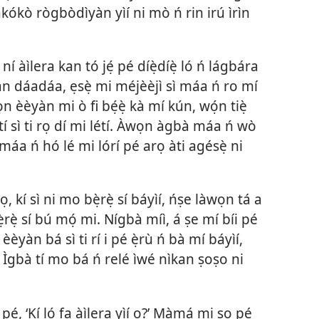
 àkókò rògbòdìyàn yìí ni mò ń rin irú ìrìn
 àìlera kan tó jẹ́ pé díẹ̀díẹ̀ ló ń lágbára
̣ràn dáadáa, ẹsẹ̀ mi méjèèjì sì máa ń ro mí
èèyàn mi ò fi bẹ́ẹ̀ kà mí kún, wọ́n tiẹ̀
tí sì ti rọ dí mi létí. Àwọn àgbà máa ń wò
áa ń hó lé mi lórí pé arọ àti agésẹ̀ ni
, kí sì ni mo bẹ̀rẹ̀ sí báyìí, ńṣe làwọn tá a
̣rẹ̀ sí bú mọ́ mi. Nígbà míì, á ṣe mí bíi pé
èèyàn bá sì ti rí i pé ẹ̀rù ń bà mí báyìí,
̣. Ìgbà tí mo bá ń relé ìwé nìkan ṣoṣo ni
pé, ‘Kí ló fa àìlera yìí o?’ Màmá mi sọ pé