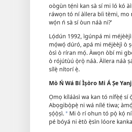
oògùn tẹ́nì kan sà sí mi ló kó à
ráwọn tó ní àìlera bíi tèmi, mo 
wọ́n ń sà sí òun náà ni?’
Lọ́dún 1992, ìgúnpá mi méjèèjì b
mọ́wọ́ dúró, apá mi méjèèjì ò ṣ
òsì ò ríran mọ́. Àwọn òbí mi gb
ò rójútùú ọ̀rọ̀ náà. Àìlera náà ṣáà
sílẹ̀ nítorí ẹ̀.
Mò Ń Wá Bí Ìṣòro Mi Á Ṣe Yan
Ọmọ kíláàsì wa kan tó nífẹ̀ẹ́ sí ọ̀
Abọgibọ̀pẹ̀ ni wá nílé tiwa; àmó
ṣọ́ọ̀ṣì.
Mi ò rí ohun tó pọ̀ kọ́ n
a
pé bóyá ni ètò ẹ̀sìn lóore kank