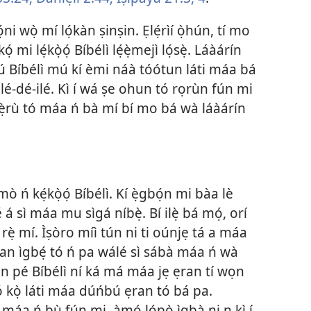
kọ́ni wọ̀ mí lọ́kàn ṣinṣin. Ẹlẹ́rìí ọ̀hún, tí mo
 mi lẹ́kọ̀ọ́ Bíbélì lẹ́ẹ̀mejì lọ́sẹ̀. Láàárín
átinú Bíbélì mú kí èmi náà tóótun láti máa bá
 ilé-dé-ilé. Kì í wá ṣe ohun tó rọrùn fún mi
rí ẹ̀rù tó máa ń bà mí bí mo bá wà láàárín
 ń kẹ́kọ̀ọ́ Bíbélì. Kí ẹ̀gbọ́n mi bàa lè
á sì máa mu sìgá níbẹ̀. Bí ilẹ̀ bá mọ́, orí
̣ rẹ̀ mí. Ìṣòro míì tún ni ti oúnjẹ tá a máa
an ìgbẹ́ tó ń pa wálé sì sábà máa ń wà
n pé Bíbélì ní ká má máa jẹ ẹran tí wọn
, ó kọ̀ láti máa dúńbú ẹran tó bá pa.
 máa ń bù fún mi, àmọ́ lọ́pọ̀ ìgbà ni n kì í