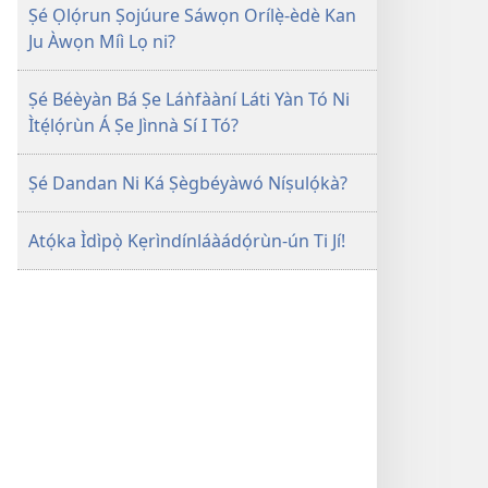
Ṣé Ọlọ́run Ṣojúure Sáwọn Orílẹ̀-èdè Kan
Ju Àwọn Míì Lọ ni?
Ṣé Béèyàn Bá Ṣe Láǹfààní Láti Yàn Tó Ni
Ìtẹ́lọ́rùn Á Ṣe Jìnnà Sí I Tó?
Ṣé Dandan Ni Ká Ṣègbéyàwó Níṣulọ́kà?
Atọ́ka Ìdìpọ̀ Kẹrìndínláàádọ́rùn-ún Ti Jí!