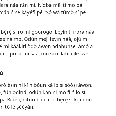
ìlera náà ràn mí. Nígbà míì, tí mo bá
máa ń ṣe kàyéfì pé, ‘Ṣó wá túmọ̀ sí pé
ẹ̀rẹ̀ sí ro mí goorogo. Lẹ́yìn tí ìrora náà
eé nà mọ́. Ọdún méjì lẹ́yìn náà, ojú mi
é mi káàkiri ọ̀dọ̀ àwọn adáhunṣe, àmọ́ a
 ń pọ̀ sí i ni ṣáá, mo sì ní láti fi ilé ìwé
jú
rọ̀ ẹ̀sìn ni kí n bóun ká lọ sí ṣọ́ọ̀ṣì àwọn.
̣, fún odindi ọdún kan ni mo fi ń lọ sí
ípa Bíbélì, nítorí náà, mo bẹ̀rẹ̀ sí kọminú
an tó lè ṣèèyàn.