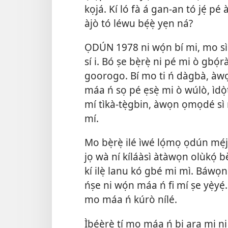
kọjá. Kí ló fà á gan-an tó jẹ́ pé
àjò tó léwu bẹ́ẹ̀ yẹn ná?
ỌDÚN 1978 ni wọ́n bí mi, mo sì ní
sí i. Bó ṣe bẹ̀rẹ̀ ni pé mi ò gbó
goorogo. Bí mo ti ń dàgbà, àwọn 
máa ń sọ pé ẹsẹ̀ mi ò wúlò, ìdọ̀
mí tìkà-tẹ̀gbin, àwọn ọmọdé sì m
mí.
Mo bẹ̀rẹ̀ ilé ìwé lọ́mọ ọdún mẹ́jọ
jọ wà ní kíláàsì àtàwọn olùkọ́ bè
kí ilẹ̀ lanu kó gbé mi mì. Báwọn 
ńṣe ni wọ́n máa ń fi mí ṣe yẹ̀yé
mo máa ń kúrò nílé.
Ìbéèrè tí mo máa ń bi ara mi ni 