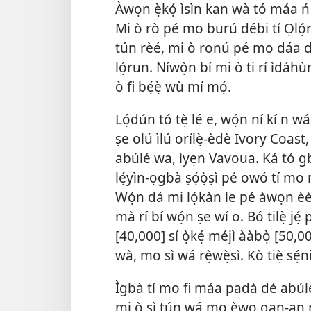
Àwọn ẹ̀kọ́ ìsìn kan wà tó máa ń 
Mi ò rò pé mo burú débi tí Ọlọ́ru
tún rèé, mi ò ronú pé mo dáa dé
lọ́run.
Níwọ̀n bí mi ò ti rí ìdáhù
ò fi bẹ́ẹ̀ wù mí mọ́.
Lọ́dún tó tẹ̀ lé e, wọ́n ní kí n w
ṣe olú ìlú orílẹ̀-èdè Ivory Coast,
abúlé wa, ìyẹn Vavoua. Ká tó gb
lẹ́yìn-ọgbà ṣọ́ọ̀ṣì pé owó tí mo 
Wọ́n dá mi lọ́kàn le pé àwọn èèy
mà rí bí wọ́n ṣe wí o. Bó tilẹ̀ jẹ́
[40,000] sí ọ̀kẹ́ méjì ààbọ̀ [50,0
wà, mo sì wá rẹ̀wẹ̀sì. Kò tiẹ̀ sẹ́n
Ìgbà tí mo fi máa padà dé abúlé Va
mi ò sì tún wá mọ èwo gan-an ni