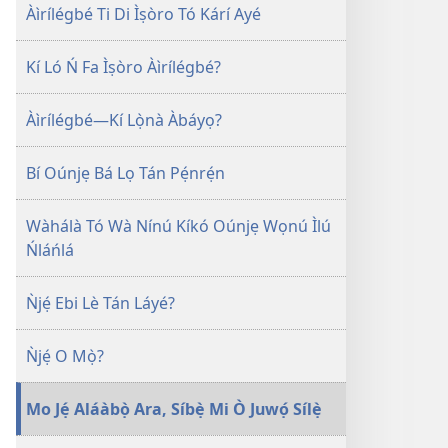
jáde
Kàn
Àìrílégbé Ti Di Ìṣòro Tó Kárí Ayé
ÌWÉ
ÌRÒYÌN
Kí Ló Ń Fa Ìṣòro Àìrílégbé?
December 8,
2005
Àìrílégbé—Kí Lọ̀nà Àbáyọ?
Bí Oúnjẹ Bá Lọ Tán Pẹ́nrẹ́n
Wàhálà Tó Wà Nínú Kíkó Oúnjẹ Wọnú Ìlú
Ńláńlá
Ǹjẹ́ Ebi Lè Tán Láyé?
Ǹjẹ́ O Mọ̀?
Mo Jẹ́ Aláàbọ̀ Ara, Síbẹ̀ Mi Ò Juwọ́ Sílẹ̀