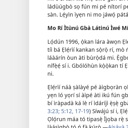
ládùúgbò sọ fún mi pé nítorí p
sàn. Lẹ́yìn ìyẹn ni mo jáwọ́ pát
Mo Rí Ìtùnú Gbà Látinú Ìwé M
Lọ́dún 1996, ọ̀kan lára àwọn Ẹlẹ́r
tíì bá Ẹlẹ́rìí kankan sọ̀rọ̀ rí, m
láàárín òun àti bùrọ̀dá mi. Ẹ̀gbó
nífẹ̀ẹ́ sí i. Gbólóhùn kọ̀ọ̀kan tí
ni.
Ẹlẹ́rìí náà ṣàlàyé pé àìgbọràn ọkù
yẹn ló yọrí sí àìpé àti ikú fún gb
bí ìràpadà ká lè rí ìdáríjì ẹ̀ṣẹ̀ 
3:23;
5:12,
17-19
) Síwájú sí i, Ẹl
Ọlọ́run máa tó tipasẹ̀ Ìjọba rẹ̀ s
làásìgbò tó ń fà kúrò.—
Aísáyà 