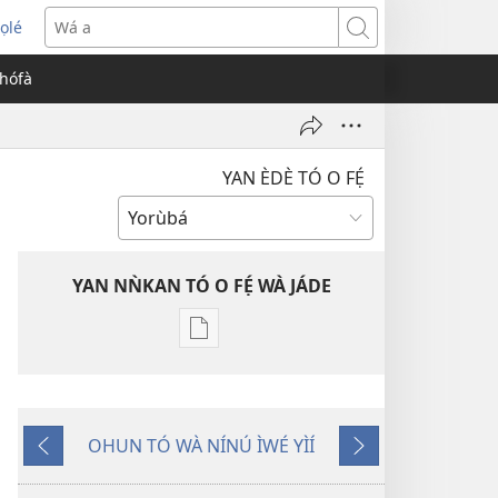
ọlé
opens
Wá
ew
a
èhófà
indow)
YAN ÈDÈ TÓ O FẸ́
YAN NǸKAN TÓ O FẸ́ WÀ JÁDE
Bó
o
ṣe
fẹ́
OHUN TÓ WÀ NÍNÚ ÌWÉ YÌÍ
wa
Pa
Èyí
ìtẹ̀jáde
Dà
Tó