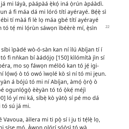
já mi láyà, pàápàá ẹ̀kọ́ iná ọ̀rún àpáàdì.
n á fi máa dá mi lóró títí ayérayé. Bẹ́ẹ̀ sì
bi tí màá fi lè lọ máa gbé títí ayérayé
n tó tẹ́ mi lọ́rùn sáwọn ìbéèrè mí, ẹ̀sìn
á síbi ìpàdé wò-ó-sàn kan ní ìlú Abíjan tí í
 tó fi nǹkan bí àádọ́jọ [150] kìlómítà jìn sí
éra, mo sọ fáwọn mélòó kan tó jẹ́ igi-
ní lọ́wọ́ ò tó owó ìwọlé kò sì ní tó mi jẹun.
àn á bójú tó mi ní Abíjan, àmọ́ ọ̀rọ̀ ò
 pé ogunlọ́gọ̀ èèyàn tó tó ọ̀kẹ́ méjì
00] ló yí mi ká, síbẹ̀ kò yàtọ̀ sí pé mo dá
i tó sú já mi.
voua, àìlera mi ti pọ̀ sí i ju ti tẹ́lẹ̀ lọ,
 ṣíṣe mọ́. Àwọn olórí ṣọ́ọ̀ṣì tó wà