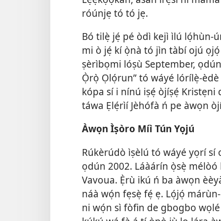
róúnjẹ tó tó jẹ.
Bó tilẹ̀ jẹ́ pé òdì kejì ìlú lọ́h
mi ò jẹ́ kí ọ̀nà tó jìn tàbí ojú ọ
ṣèrìbọmi lóṣù September, ọdún
Ọ̀rọ̀ Ọlọ́run” tó wáyé lórílẹ̀-èd
kópa sí i nínú iṣẹ́ òjíṣẹ́ Kristẹn
táwa Ẹlẹ́rìí Jèhófà ń pe àwọn òj
Àwọn Ìṣòro Míì Tún Yọjú
Rúkèrúdò ìṣèlú tó wáyé yọrí sí 
ọdún 2002. Láàárín ọ̀sẹ̀ mélòó k
Vavoua. Ẹ̀rù ikú ń ba àwọn èèyàn 
náà wọ́n fẹsẹ̀ fẹ́ ẹ. Lọ́jọ́ márùn
ni wọ́n sì fòfin de gbogbo wọlé 