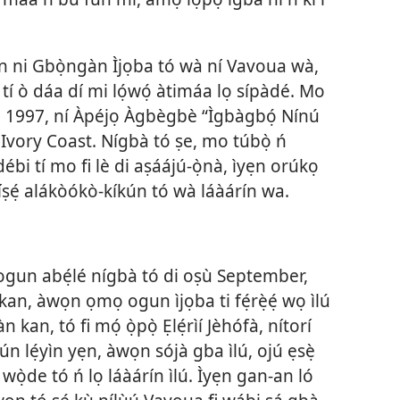
ùn-ún ni Gbọ̀ngàn Ìjọba tó wà ní Vavoua wà,
jọ́ tí ò dáa dí mi lọ́wọ́ àtimáa lọ sípàdé. Mo
 1997, ní Àpéjọ Àgbègbè “Ìgbàgbọ́ Nínú
è Ivory Coast. Nígbà tó ṣe, mo túbọ̀ ń
i débi tí mo fi lè di aṣáájú-ọ̀nà, ìyẹn orúkọ
íṣẹ́ alákòókò-kíkún tó wà láàárín wa.
ogun abẹ́lé nígbà tó di oṣù September,
an, àwọn ọmọ ogun ìjọba ti fẹ́rẹ̀ẹ́ wọ ìlú
kan, tó fi mọ́ ọ̀pọ̀ Ẹlẹ́rìí Jèhófà, nítorí
-ún lẹ́yìn yẹn, àwọn sójà gba ìlú, ojú ẹsẹ̀
wọ̀de tó ń lọ láàárín ìlú. Ìyẹn gan-an ló