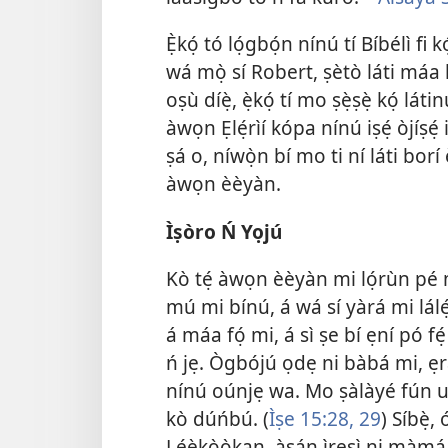
Ẹ̀kọ́ tó lọ́gbọ́n nínú tí Bíbélì fi 
wá mọ̀ sí Robert, ṣètò láti máa kọ́
oṣù díẹ̀, ẹ̀kọ́ tí mo ṣẹ̀ṣẹ̀ kọ́ l
àwọn Ẹlẹ́rìí kópa nínú iṣẹ́ òjíṣẹ́
ṣá o, níwọ̀n bí mo ti ní láti bo
àwọn èèyàn.
Ìṣòro Ń Yọjú
Kò tẹ́ àwọn èèyàn mi lọ́rùn pé mò
mú mi bínú, á wá sí yàrá mi lálẹ́ 
á máa fọ́ mi, á sì ṣe bí ẹní pó fé
ń jẹ. Ògbójú ọdẹ ni bàbá mi, ẹr
nínú oúnjẹ wa. Mo ṣàlàyé fún u
kò dúńbú. (
Ìṣe 15:28, 29
) Síbẹ̀
Lẹ́ẹ̀kọ̀ọ̀kan, àsán ìrẹsì ni màmá