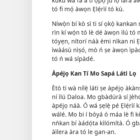
kúkú wá fà á tí ọ̀pọ̀ jù lọ lára 
tó fi mọ́ àwọn Ẹlẹ́rìí tó kù.
Níwọ̀n bí kò sì ti sí ọkọ̀ kanka
rìn kí wọ́n tó lè dé àwọn ìlú tó
tóyẹn, nítorí náà èmi nìkan ni Ẹl
ìwàásù nìṣó, mò ń ṣe àwọn ìpàd
tó ń wá sípàdé.
Àpéjọ Kan Tí Mo Sapá Láti Lọ
Ètò ti wà nílẹ̀ láti ṣe àpéjọ àk
ní ìlú Daloa. Mo gbàdúrà sí Jèhó
àpéjọ náà. Ó wá ṣẹlẹ̀ pé Ẹlẹ́rìí 
wálé. Mo bi í bóyá ó máa lè fi kẹ̀
nǹkan bí àádọ́ta kìlómítà. Ó gbà
àìlera àra tó le gan-an.