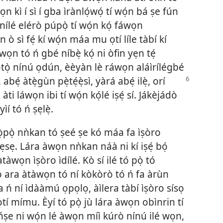
n kì í sì í gba ìrànlọ́wọ́ tí wọ́n bá ṣe fún
ílé elérò púpọ̀ tí wọ́n kọ́ fáwọn
 ò sì fẹ́ kí wọ́n máa mu ọtí líle tàbí kí
n tó ń gbé níbẹ̀ kọ́ ni òfin yẹn tẹ́
̣ọ̀tọ̀ nínú ọdún, èèyàn lè ráwọn aláìrílégbé
 abẹ́ àtẹ̀gùn pẹ̀tẹ́ẹ̀sì, yàrá abẹ́
ilẹ̀, orí
 àti láwọn ibi tí wọ́n kọ́lé iṣẹ́ sí. Jákèjádò
ìí tó ń ṣẹlẹ̀.
ọ̀pọ̀ nǹkan tó ṣeé ṣe kó máa fa ìṣòro
ẹẹsẹ. Lára àwọn nǹkan náà ni kí iṣẹ́ bọ́
àwọn ìṣòro ìdílé. Kò sí ilé tó pọ̀ tó
 ara àtàwọn tó ní kòkòrò tó ń fa àrùn
 ń ní ìdààmú ọpọlọ, àìlera tàbí ìṣòro sísọ
tí mímu. Èyí tó pọ̀ jù lára àwọn obìnrin tí
 ńṣe ni wọ́n lé àwọn míì kúrò nínú ilé wọn,