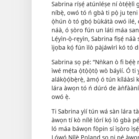
Sabrina ríṣẹ́ atúnléṣe ní òtẹ́ẹ̀lì 
níbẹ̀, owó tó ń gbà ti pọ̀ ju tẹn
ọ̀hún ò tó gbọ́ bùkátà owó ilé, o
náà, ó ṣòro fún un láti máa sanwó
Lẹ́yìn-ọ̀-rẹyìn, Sabrina fiṣẹ́ náà s
ìjọba kọ́ fún ìlò pàjáwìrì kó tó d
Sabrina sọ pé: “Nǹkan ò fi bẹ́è
ìwé mẹ́ta ọ̀tọ̀ọ̀tọ̀ wò báyìí. Ó 
alákọ̀ọ́bẹ̀rẹ̀, àmọ́ ó tún kíláàsì 
lára àwọn tó ń dúró de àǹfààní 
owó ẹ̀.
Ti Sabrina yìí tún wá sàn lára t
àwọn tí kò nílé lórí kọ́ ló gbà p
ló máa báwọn fòpin sí ìṣòro ìṣé
Lọ́wọ́ Nílẹ̀ Poland sọ ni pé àwọ