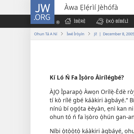
JW.ORG
Àwa Ẹlẹ́rìí Jèhófà
ÌBẸ̀RẸ̀
Ẹ̀KỌ́ BÍBÉLÌ
Ohun Tá A Ní
Ìwé Ìròyìn
Jí! | December 8, 200
Kí Ló Ń Fa Ìṣòro Àìrílégbé?
ÀJỌ Ìparapọ̀ Àwọn Orílẹ̀-Èdè rò
tí kò rílé gbé káàkiri àgbáyé.” Bí
nínú bí ọgọ́ta èèyàn, ẹnì kan ni 
ohun tó ń fa ìṣòro ọ̀hún gan-an. K
Níbi ọ̀tọ̀ọ̀tọ̀ káàkiri àgbáyé, o