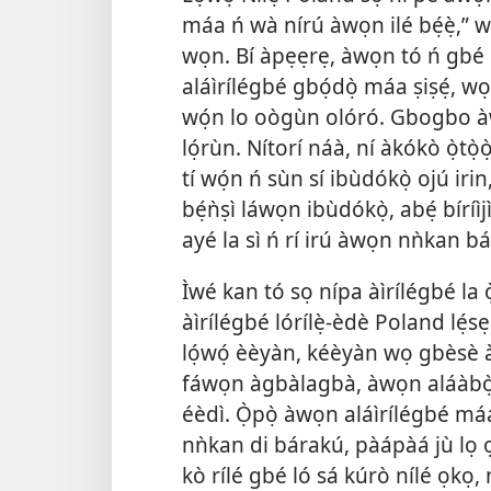
máa ń wà nírú àwọn ilé bẹ́ẹ̀,” wọ
wọn. Bí àpẹẹrẹ, àwọn tó ń gbé n
aláìrílégbé gbọ́dọ̀ máa ṣiṣẹ́, wọn
wọ́n lo oògùn olóró. Gbogbo àwọ
lọ́rùn. Nítorí náà, ní àkókò ọ̀tò
tí wọ́n ń sùn sí ibùdókọ̀ ojú irin,
bẹ́ǹṣì láwọn ibùdókọ̀, abẹ́ bíríìjì
ayé la sì ń rí irú àwọn nǹkan báy
Ìwé kan tó sọ nípa àìrílégbé la 
àìrílégbé lórílẹ̀-èdè Poland lẹ́s
lọ́wọ́ èèyàn, kéèyàn wọ gbèsè àt
fáwọn àgbàlagbà, àwọn aláàbọ̀
éèdì. Ọ̀pọ̀ àwọn aláìrílégbé máa
nǹkan di bárakú, pàápàá jù lọ ọ
kò rílé gbé ló sá kúrò nílé ọkọ,