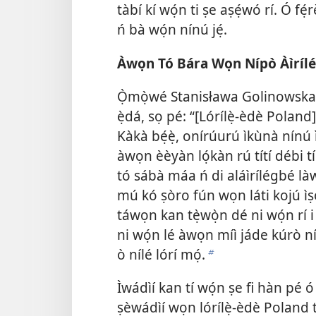
tàbí kí wọ́n ti ṣe aṣẹ́wó rí. Ó fé
ń bà wọ́n nínú jẹ́.
Àwọn Tó Bára Wọn Nípò Àìríl
Ọ̀mọ̀wé Stanisława Golinowska,
ẹ̀dá, sọ pé: “[Lórílẹ̀-èdè Poland] 
Kàkà bẹ́ẹ̀, onírúurú ìkùnà nínú 
àwọn èèyàn lọ́kàn rú títí débi t
tó sábà máa ń di aláìrílégbé là
mú kó ṣòro fún wọn láti kojú ìṣ
táwọn kan tẹ̀wọ̀n dé ni wọ́n rí 
ni wọ́n lé àwọn míì jáde kúrò nílé
ò nílé lórí mọ́.
b
Ìwádìí kan tí wọ́n ṣe fi hàn pé ó 
ṣèwádìí wọn lórílẹ̀-èdè Poland t