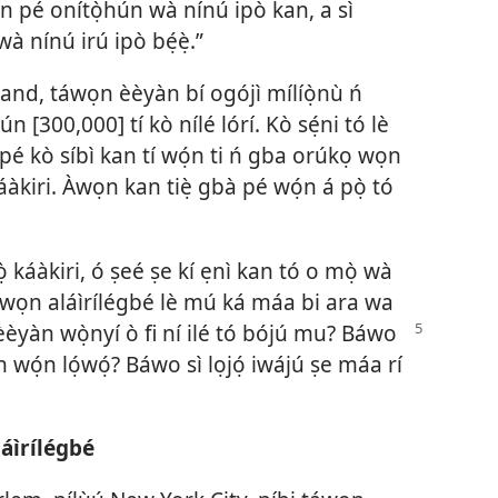
hàn pé onítọ̀hún wà nínú ipò kan, a sì
wà nínú irú ipò bẹ́ẹ̀.”
land, táwọn èèyàn bí ogójì mílíọ̀nù ń
n [300,000] tí kò nílé lórí. Kò sẹ́ni tó lè
í pé kò síbì kan tí wọ́n ti ń gba orúkọ wọn
káàkiri. Àwọn kan tiẹ̀ gbà pé wọ́n á pọ̀ tó
ọ̀ káàkiri, ó ṣeé ṣe kí ẹnì kan tó o mọ̀ wà
 àwọn aláìrílégbé lè mú ká máa bi ara wa
 èèyàn wọ̀nyí ò fi ní ilé tó bójú mu? Báwo
n wọ́n lọ́wọ́? Báwo sì lọjọ́ iwájú ṣe máa rí
láìrílégbé