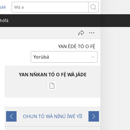
ọlé
opens
Wá
ew
a
èhófà
indow)
YAN ÈDÈ TÓ O FẸ́
YAN NǸKAN TÓ O FẸ́ WÀ JÁDE
Bó
o
ṣe
fẹ́
OHUN TÓ WÀ NÍNÚ ÌWÉ YÌÍ
wa
Pa
Èyí
ìtẹ̀jáde
Dà
Tó