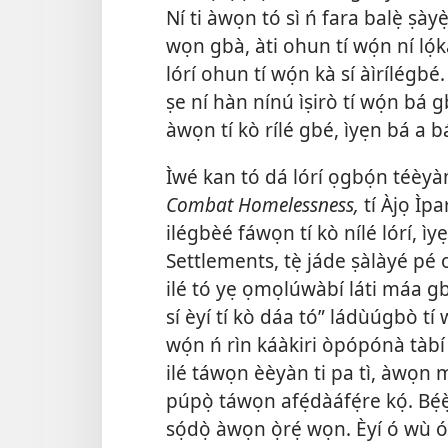
Ní ti àwọn tó sì ń fara balẹ̀ ṣày
wọn gbà, àti ohun tí wọ́n ní lọ́
lórí ohun tí wọ́n kà sí àìrílégbé.
ṣe ní hàn nínú ìṣirò tí wọ́n bá g
àwọn tí kò rílé gbé, ìyẹn bá a bá 
Ìwé kan tó dá lórí ọgbọ́n téèyàn
Combat Homelessness,
tí Àjọ Ìpa
ilégbèé fáwọn tí kò nílé lórí, 
Settlements, tẹ̀ jáde ṣàlàyé pé 
ilé tó yẹ ọmọlúwàbí láti máa gbé.
sí èyí tí kò dáa tó” ládùúgbò tí w
wọ́n ń rìn káàkiri òpópónà tàbí
ilé táwọn èèyàn ti pa tì, àwọn m
púpọ̀ táwọn afẹ́dàáfẹ́re kọ́. Bẹ́è
sọ́dọ̀ àwọn ọ̀rẹ́ wọn. Èyí ó wù ó