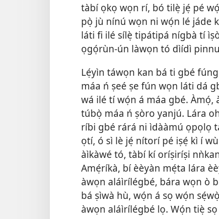
tàbí ọkọ wọn rí, bó tilẹ̀ jẹ́ pé w
pọ̀ jù nínú wọn ni wọ́n lé jáde kú
láti fi ilé sílẹ̀ tipátipá nígbà tí
ọgọ́rùn-ún làwọn tó dìídì pinnu 
Lẹ́yìn táwọn kan bá ti gbé fúngbà
máa ń ṣeé ṣe fún wọn láti dá gbọ́
wá ilé tí wọ́n á máa gbé. Àmọ́,
túbọ̀ máa ń ṣòro yanjú. Lára oh
ríbi gbé rárá ni ìdààmú ọpọlọ t
ọtí, ó sì lè jẹ́ nítorí pé iṣẹ́
kì í wù
àìkàwé tó, tàbí kí oríṣiríṣi nǹka
Amẹ́ríkà, bí èèyàn mẹ́ta lára èèy
àwọn aláìrílégbé, bára wọn ò bá 
bá ṣìwà hù, wọ́n á sọ wọ́n sẹ́wọ̀
àwọn aláìrílégbé lọ. Wọ́n tiẹ̀ sọ 