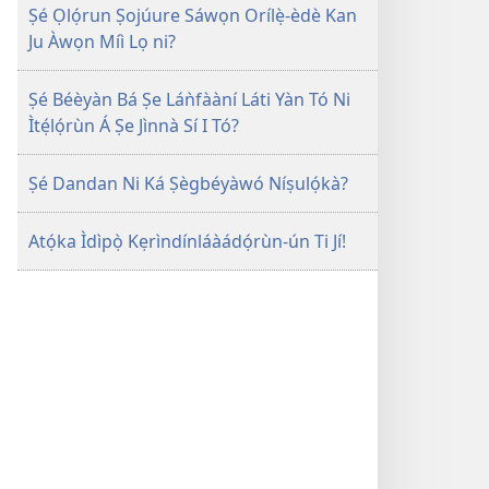
Ṣé Ọlọ́run Ṣojúure Sáwọn Orílẹ̀-èdè Kan
Ju Àwọn Míì Lọ ni?
Ṣé Béèyàn Bá Ṣe Láǹfààní Láti Yàn Tó Ni
Ìtẹ́lọ́rùn Á Ṣe Jìnnà Sí I Tó?
Ṣé Dandan Ni Ká Ṣègbéyàwó Níṣulọ́kà?
Atọ́ka Ìdìpọ̀ Kẹrìndínláàádọ́rùn-ún Ti Jí!