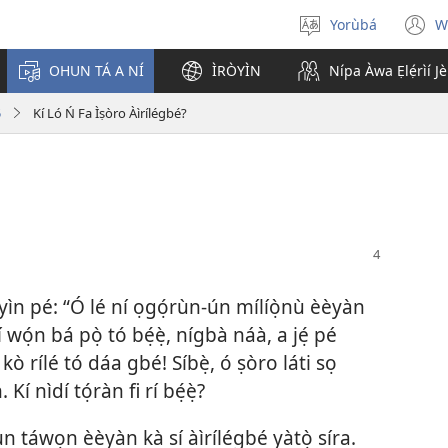
Yorùbá
W
Yan
(
èdè
n
OHUN TÁ A NÍ
ÌRÒYÌN
Nípa Àwa Ẹlẹ́rìí J
w
5
Kí Ló Ń Fa Ìṣòro Àìrílégbé?
yìn pé: “Ó lé ní ọgọ́rùn-ún mílíọ̀nù èèyàn
 wọ́n bá pọ̀ tó bẹ́ẹ̀, nígbà náà, a jẹ́ pé
kò rílé tó dáa gbé! Síbẹ̀, ó ṣòro láti sọ
í nìdí tọ́ràn fi rí bẹ́ẹ̀?
hun táwọn èèyàn kà sí àìrílégbé yàtọ̀ síra.