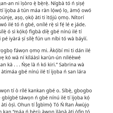
gan-an ni ìṣòro ẹ̀ bẹ̀rẹ̀. Nígbà tó ń ṣiṣẹ́
i tí ìjọba á tún máa ràn lọ́wọ́ lọ, àmọ́ owó
únjẹ, aṣọ, ọkọ̀ àti ti ìtọ́jú ọmọ. Nítorí
 ilé tó ń gbé, onílé rẹ̀ sì fẹ́ lé e jáde.
ílẹ̀ ó sì kọ́kọ́ fìgbà díẹ̀ gbé nínú ilé tí
i pé iyàrá ṣí sílẹ̀ fún un níbi tó wà báyìí.
̣ rọgbọ fáwọn ọmọ mi. Àkọ́bí mi ti dán ilé
ti yẹ kó wà ní kíláàsì karùn-ún níléèwé
kan kà . . . Ńṣe là ń kó kiri.” Sabrina wà
àtimáa gbé nínú ilé tí ìjọba ń san lára
àwọn tí ò rílé kankan gbé o. Síbẹ̀, gbogbo
é gbígbé táwọn ń gbé nínú ilé tí ìjọba kọ́
̣ àti òṣì. Ohun tí Ìgbìmọ̀ Tó Ń Ran Àwùjọ
n kan “máa ń bẹ̀rù àwọn ìlànà àti òfin tó