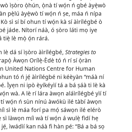
ẹ̀wò ìṣòro ọ̀hún, ọ̀nà tí wọ́n ń gbé àyẹ̀wò
kàn pẹ̀lú àyẹ̀wò tí wọ́n ń ṣe, máa ń nípa
 Kò sì sí bí ohun tí wọ́n kà sí àìrílégbé ò
bé jáde. Nítorí náà, ó ṣòro láti mọ iye
tiẹ̀ lè mọ̀ ọ́n rárá.
 lè dá sí ìṣòro àìrílégbé,
Strategies to
rapọ̀ Àwọn Orílẹ̀-Èdè tó ń rí sí ọ̀ràn
ìyẹn United Nations Centre for Human
ohun tó ń jẹ́ àìrílégbé ni kéèyàn “máà ní
 Ìyẹn ni ipò èyíkéyìí tá a bá ṣáà ti lè kà
ọ́n wà. A lè rí lára àwọn aláìrílégbé yìí tí
 tí wọ́n ń sùn nínú àwókù ilé tàbí àwọn
íì sì lè máa forí pa mọ́ sáwọn ilé elérò
̣ sì làwọn míì wà tí wọ́n á wulẹ̀ fìdí hẹ
 jẹ́, ìwádìí kan náà fi hàn pé: “Bá a bá sọ