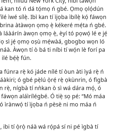
rlem, nílùú New York City, níbi táwọn
á kan tó ń dá tọ́mọ ń gbé. Ọmọ ọlọ́dún
lé ìwé sílẹ̀. Ibì kan tí ìjọba ìbílẹ̀ kọ́ fáwọn
i Sabrina àtàwọn ọmọ ẹ̀ kékeré mẹ́ta ń gbé.
áàárín àwọn ọmọ ẹ̀, èyí tó pọwọ́ lé e jẹ́
 lọ sì jẹ́ ọmọ oṣù mẹ́wàá, gbogbo wọn ló
náà. Àwọn tí ò bá ti níbi tí wọ́n lè forí pa
 ilé bẹ́ẹ̀ fún.
fúnra rẹ̀ kó jáde nílé tí òun àti ìyá rẹ̀ ń
àkiri; ó gbé pẹ̀lú ọ̀rẹ́ rẹ̀ ọkùnrin, ó fìgbà
n rẹ̀, nígbà tí nǹkan ò sì wá dára mọ́, ó
kọ́ fáwọn aláìrílégbé. Ó tiẹ̀ sọ pé: “Mó máa
owó ìrànwọ́ tí ìjọba ń pèsè ni mo máa ń
 ibi tí ọ̀rọ̀ náà wá rọ́pá sí ni pé ìgbà tí