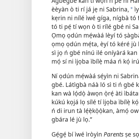
Àgbègbè kan tí wọ́n ń pè ní Ha
èèyàn ò ti rí já jẹ ni Sabrina,
ìy
a
kẹrin ni nílé ìwé gíga, nígbà tó fi
tó ti pẹ́ tí wọn ò ti rílé gbé n
Ọmọ ọdún mẹ́wàá lèyí tó ṣàgbà l
ọmọ ọdún mẹ́ta, èyí tó kéré jù
sì jọ ń gbé nínú ilé oníyàrá kan 
mọ́ sí ni ìjọba ìbílẹ̀ máa ń kọ́ irú
Ní ọdún mẹ́wàá sẹ́yìn ni Sabrina 
gbé. Látìgbà náà ló sì ti ń gbé ká
kan wà lọ́dọ̀ àwọn ọ̀rẹ́ àti ìbáta
kúkú kọjá lọ sílé tí ìjọba ìbílẹ̀ 
ń di irun tà lẹ́ẹ̀kọ̀ọ̀kan, àmọ́ 
gbára lé jù lọ.”
Gẹ́gẹ́ bí ìwé ìròyìn
Parents
ṣe sọ,