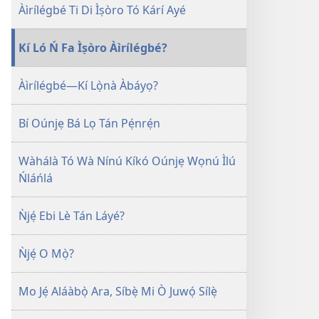
jáde
Kàn
Àìrílégbé Ti Di Ìṣòro Tó Kárí Ayé
ÌWÉ
ÌRÒYÌN
Kí Ló Ń Fa Ìṣòro Àìrílégbé?
December 8,
2005
Àìrílégbé—Kí Lọ̀nà Àbáyọ?
Bí Oúnjẹ Bá Lọ Tán Pẹ́nrẹ́n
Wàhálà Tó Wà Nínú Kíkó Oúnjẹ Wọnú Ìlú
Ńláńlá
Ǹjẹ́ Ebi Lè Tán Láyé?
Ǹjẹ́ O Mọ̀?
Mo Jẹ́ Aláàbọ̀ Ara, Síbẹ̀ Mi Ò Juwọ́ Sílẹ̀