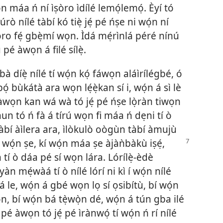
ọ́n máa ń ní ìṣòro ìdílé lemọ́lemọ́. Èyí tó
rò nílé tàbí kó tiẹ̀ jẹ́ pé ńṣe ni wọ́n ní
 ìṣòro fẹ́ gbẹ̀mí wọn. Ìdá mẹ́rìnlá péré nínú
pé àwọn á filé sílẹ̀.
 díẹ̀ nílé tí wọ́n kọ́ fáwọn aláìrílégbé, ó
 bùkátà ara wọn lẹ́ẹ̀kan sí i, wọ́n á sì lè
 àwọn kan wá wà tó jẹ́ pé ńṣe lọ̀ràn tiwọn
un tó ń fà á tírú wọn fi máa ń dẹni tí ò
àbí àìlera ara, ìlòkulò oògùn tàbí àmujù
 wọ́n ṣe, kí wọ́n máa ṣe àjàǹbàkù iṣẹ́,
n tí ò dáa pé sí wọn lára. Lórílẹ̀-èdè
àn mẹ́wàá tí ò nílé lórí ni kì í wọ́n nílé
le, wọ́n á gbé wọn lọ sí ọsibítù, bí wọ́n
n, bí wọ́n bá tẹ̀wọ̀n dé, wọ́n á tún gba ilé
pé àwọn tó jẹ́ pé ìrànwọ́ tí wọ́n ń rí nílé