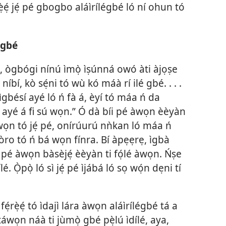
̣rẹ̀ẹ́ jẹ́ pé gbogbo aláìrílégbé ló ní ohun tó
égbé
 ògbógi nínú ìmọ̀ ìṣúnná owó àti àjọṣe
níbí, kò sẹ́ni tó wù kó máà rí ilé gbé. . . .
ìgbésí ayé ló ń fà á, èyí tó máa ń da
í ayé á fi sú wọn.” Ó dà bíi pé àwọn èèyàn
wọn tó jẹ́ pé, onírúurú nǹkan ló máa ń
òro tó ń bá wọn fínra. Bí àpẹẹrẹ, ìgbà
i pé àwọn bàsèjẹ́ èèyàn ti fọ́lé àwọn. Ńṣe
. Ọ̀pọ̀ ló sì jẹ́ pé ìjábá ló sọ wọ́n dẹni tí
fẹ́rẹ̀ẹ́ tó ìdajì lára àwọn aláìrílégbé tá a
áwọn náà ti jùmọ̀ gbé pẹ̀lú ìdílé, aya,