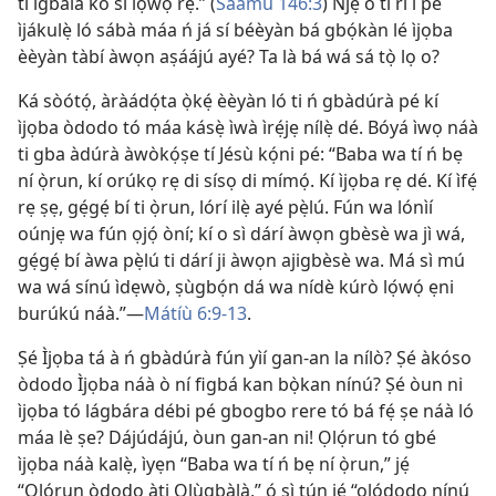
tí ìgbàlà kò sí lọ́wọ́ rẹ̀.” (
Sáàmù 146:3
) Ǹjẹ́ o ti rí i pé
ìjákulẹ̀ ló sábà máa ń já sí béèyàn bá gbọ́kàn lé ìjọba
èèyàn tàbí àwọn aṣáájú ayé? Ta là bá wá sá tọ̀ lọ o?
Ká sòótọ́, àràádọ́ta ọ̀kẹ́ èèyàn ló ti ń gbàdúrà pé kí
ìjọba òdodo tó máa kásẹ̀ ìwà ìrẹ́jẹ nílẹ̀ dé. Bóyá ìwọ náà
ti gba àdúrà àwòkọ́ṣe tí Jésù kọ́ni pé: “Baba wa tí ń bẹ
ní ọ̀run, kí orúkọ rẹ di sísọ di mímọ́. Kí ìjọba rẹ dé. Kí ìfẹ́
rẹ ṣẹ, gẹ́gẹ́ bí ti ọ̀run, lórí ilẹ̀ ayé pẹ̀lú. Fún wa lónìí
oúnjẹ wa fún ọjọ́ òní; kí o sì dárí àwọn gbèsè wa jì wá,
gẹ́gẹ́ bí àwa pẹ̀lú ti dárí ji àwọn ajigbèsè wa. Má sì mú
wa wá sínú ìdẹwò, ṣùgbọ́n dá wa nídè kúrò lọ́wọ́ ẹni
burúkú náà.”—
Mátíù 6:9-13
.
Ṣé Ìjọba tá à ń gbàdúrà fún yìí gan-an la nílò? Ṣé àkóso
òdodo Ìjọba náà ò ní figbá kan bọ̀kan nínú? Ṣé òun ni
ìjọba tó lágbára débi pé gbogbo rere tó bá fẹ́ ṣe náà ló
máa lè ṣe? Dájúdájú, òun gan-an ni! Ọlọ́run tó gbé
ìjọba náà kalẹ̀, ìyẹn “Baba wa tí ń bẹ ní ọ̀run,” jẹ́
“Ọlọ́run òdodo àti Olùgbàlà,” ó sì tún jẹ́ “olódodo nínú