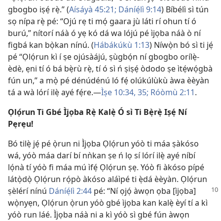
gbogbo iṣẹ́ rẹ̀.” (
Aísáyà 45:21;
Dáníẹ́lì 9:14
) Bíbélì sì tún
sọ nípa rẹ̀ pé: “Ojú rẹ ti mọ́ gaara jù láti rí ohun tí ó
burú,” nítorí náà ó yẹ kó dá wa lójú pé ìjọba náà ò ní
figbá kan bọ̀kan nínú. (
Hábákúkù 1:13
) Níwọ̀n bó sì ti jẹ́
pé “Ọlọ́run kì í ṣe ojúsàájú, ṣùgbọ́n ní gbogbo orílẹ̀-
èdè, ẹni tí ó bá bẹ̀rù rẹ̀, tí ó sì ń ṣiṣẹ́ òdodo ṣe ìtẹ́wọ́gbà
fún un,” a mọ̀ pé dénúdénú ló fẹ́ olúkúlùkù àwa èèyàn
tá a wà lórí ilẹ̀ ayé fẹ́re.—
Ìṣe 10:34, 35;
Róòmù 2:11
.
Ọlọ́run Ti Gbé Ìjọba Rẹ̀ Kalẹ̀ Ó sì Ti Bẹ̀rẹ̀ Iṣẹ́ Ní
Pẹrẹu!
Bó tilẹ̀ jẹ́ pé ọ̀run ni Ìjọba Ọlọ́run yóò ti máa ṣàkóso
wá, yóò máa darí bí nǹkan ṣe ń lọ sí lórí ilẹ̀ ayé níbí
lọ́nà tí yóò fi máa mú ìfẹ́ Ọlọ́run ṣẹ. Yóò fi àkóso pípé
látọ̀dọ̀ Ọlọ́run rọ́pò àkóso aláìpé ti ẹ̀dá èèyàn. Ọlọ́run
ṣèlérí nínú
Dáníẹ́lì 2:44
pé: “Ní ọjọ́ àwọn ọba [ìjọba]
wọ̀nyẹn, Ọlọ́run ọ̀run yóò gbé ìjọba kan kalẹ̀ èyí tí a kì
yóò run láé. Ìjọba náà ni a kì yóò sì gbé fún àwọn