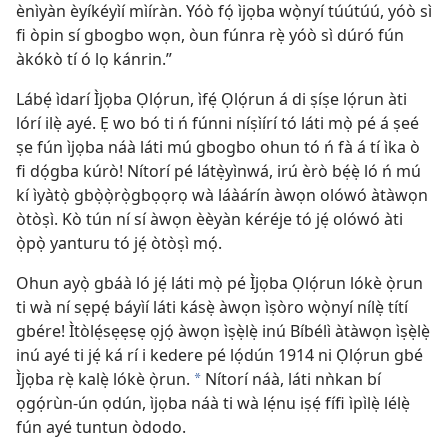
ènìyàn èyíkéyìí mìíràn. Yóò fọ́ ìjọba wọ̀nyí túútúú, yóò sì
fi òpin sí gbogbo wọn, òun fúnra rẹ̀ yóò sì dúró fún
àkókò tí ó lọ kánrin.”
Lábẹ́ ìdarí Ìjọba Ọlọ́run, ìfẹ́ Ọlọ́run á di ṣíṣe lọ́run àti
lórí ilẹ̀ ayé. Ẹ wo bó ti ń fúnni níṣìírí tó láti mọ̀ pé á ṣeé
ṣe fún ìjọba náà láti mú gbogbo ohun tó ń fà á tí ìka ò
fi dọ́gba kúrò! Nítorí pé látẹ̀yìnwá, irú èrò bẹ́ẹ̀ ló ń mú
kí ìyàtọ̀ gbọ̀ọ̀rọ̀gbọọrọ wà láàárín àwọn olówó àtàwọn
òtòṣì. Kò tún ní sí àwọn èèyàn kéréje tó jẹ́ olówó àti
ọ̀pọ̀ yanturu tó jẹ́ òtòṣì mọ́.
Ohun ayọ̀ gbáà ló jẹ́ láti mọ̀ pé Ìjọba Ọlọ́run lókè ọ̀run
ti wà ní sẹpẹ́ báyìí láti kásẹ̀ àwọn ìṣòro wọ̀nyí nílẹ̀ títí
gbére! Ìtòlẹ́sẹẹsẹ ọjọ́ àwọn ìṣẹ̀lẹ̀ inú Bíbélì àtàwọn ìṣẹ̀lẹ̀
inú ayé ti jẹ́ ká rí i kedere pé lọ́dún 1914 ni Ọlọ́run gbé
Ìjọba rẹ̀ kalẹ̀ lókè ọ̀run.
Nítorí náà, láti nǹkan bí
a
ọgọ́rùn-ún ọdún, ìjọba náà ti wà lẹ́nu iṣẹ́ fífi ìpìlẹ̀ lélẹ̀
fún ayé tuntun òdodo.