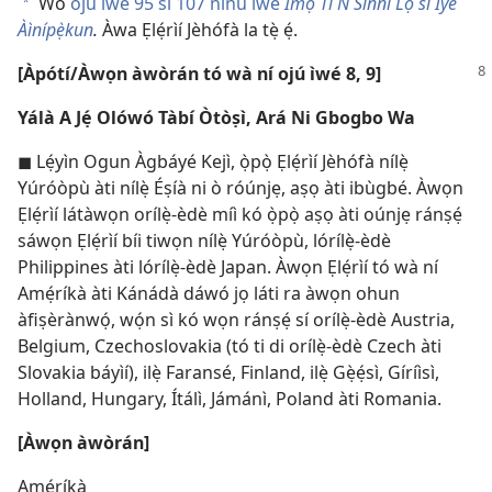
Wo
ojú ìwé 95 sí 107 nínú ìwé
Ìmọ̀ Tí Ń Sinni Lọ sí Ìyè
a
Àìnípẹ̀kun
.
Àwa Ẹlẹ́rìí Jèhófà la tẹ̀ ẹ́.
[Àpótí/Àwọn àwòrán tó wà ní ojú ìwé 8, 9]
Yálà A Jẹ́ Olówó Tàbí Òtòṣì, Ará Ni Gbogbo Wa
◼ Lẹ́yìn Ogun Àgbáyé Kejì, ọ̀pọ̀ Ẹlẹ́rìí Jèhófà nílẹ̀
Yúróòpù àti nílẹ̀ Éṣíà ni ò róúnjẹ, aṣọ àti ibùgbé. Àwọn
Ẹlẹ́rìí látàwọn orílẹ̀-èdè míì kó ọ̀pọ̀ aṣọ àti oúnjẹ ránṣẹ́
sáwọn Ẹlẹ́rìí bíi tiwọn nílẹ̀ Yúróòpù, lórílẹ̀-èdè
Philippines àti lórílẹ̀-èdè Japan. Àwọn Ẹlẹ́rìí tó wà ní
Amẹ́ríkà àti Kánádà dáwó jọ láti ra àwọn ohun
àfiṣèrànwọ́, wọ́n sì kó wọn ránṣẹ́ sí orílẹ̀-èdè Austria,
Belgium, Czechoslovakia (tó ti di orílẹ̀-èdè Czech àti
Slovakia báyìí), ilẹ̀ Faransé, Finland, ilẹ̀ Gẹ̀ẹ́sì, Gíríìsì,
Holland, Hungary, Ítálì, Jámánì, Poland àti Romania.
[Àwọn àwòrán]
Amẹ́ríkà