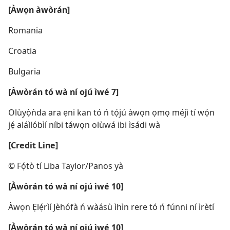
[Àwọn àwòrán]
Romania
Croatia
Bulgaria
[Àwòrán tó wà ní ojú ìwé 7]
Olùyọ̀ǹda ara ẹni kan tó ń tọ́jú àwọn ọmọ méjì tí wọ́n
jẹ́ aláìlóbìí níbi táwọn olùwá ibi ìsádi wà
[Credit Line]
© Fọ́tò tí Liba Taylor/Panos yà
[Àwòrán tó wà ní ojú ìwé 10]
Àwọn Ẹlẹ́rìí Jèhófà ń wàásù ìhìn rere tó ń fúnni ní ìrètí
[Àwòrán tó wà ní ojú ìwé 10]