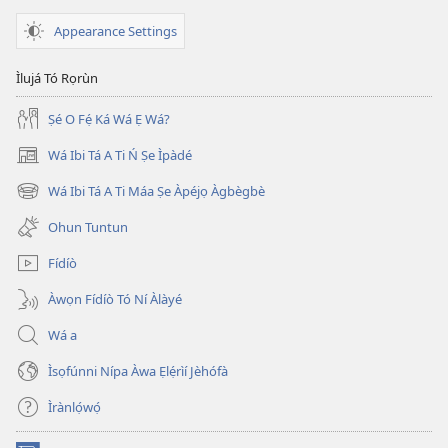
ÌWÉ
ÌRÒYÌN
Appearance Settings
November 8,
2005
Ìlujá Tó Rọrùn
Ṣé O Fẹ́ Ká Wá Ẹ Wá?
Wá Ibi Tá A Ti Ń Ṣe Ìpàdé
(opens
new
Wá Ibi Tá A Ti Máa Ṣe Àpéjọ Àgbègbè
(opens
window)
new
Ohun Tuntun
window)
Fídíò
Àwọn Fídíò Tó Ní Àlàyé
Wá a
Ìsọfúnni Nípa Àwa Ẹlẹ́rìí Jèhófà
Ìrànlọ́wọ́