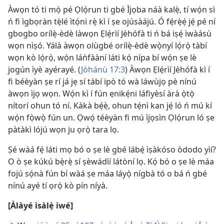
Àwọn tó ti mọ̀ pé Ọlọ́run ti gbé Ìjọba náà kalẹ̀, tí wọ́n sì
ń fi ìgbọràn tẹ̀lé ìtọ́ni rẹ̀ kì í ṣe ojúsàájú. Ó fẹ́rẹ̀ẹ́ jẹ́ pé ní
gbogbo orílẹ̀-èdè làwọn Ẹlẹ́rìí Jèhófà ti ń bá iṣẹ́ ìwàásù
wọn nìṣó. Yálà àwọn olùgbé orílẹ̀-èdè wọ̀nyí lọ́rọ̀ tàbí
wọn kò lọ́rọ̀, wọ́n láǹfààní láti kọ́ nípa bí wọ́n ṣe lè
jogún ìyè ayérayé. (
Jòhánù 17:3
) Àwọn Ẹlẹ́rìí Jèhófà kì í
fi béèyàn ṣe rí já jẹ sí tàbí ipò tó wà láwùjọ pè nínú
àwọn ìjọ wọn. Wọ́n kì í fún ẹnikẹ́ni láfiyèsí àrà ọ̀tọ̀
nítorí ohun tó ní. Kàkà bẹ́ẹ̀, ohun tẹ́nì kan jẹ́ ló ń mú kí
wọ́n fọ̀wọ̀ fún un. Ọwọ́ téèyàn fi mú ìjọsìn Ọlọ́run ló ṣe
pàtàkì lójú wọn ju ọrọ̀ tara lọ.
Ṣé wàá fẹ́ láti mọ bó o ṣe lè gbé lábẹ́ ìṣàkóso òdodo yìí?
O ò ṣe kúkú bẹ̀rẹ̀ sí ṣèwádìí látòní lọ. Kọ́ bó o ṣe lè máa
fojú sọ́nà fún bí wàá ṣe máa láyọ̀ nígbà tó o bá ń gbé
nínú ayé tí ọrọ̀ kò pín níyà.
[Àlàyé ìsàlẹ̀ ìwé]