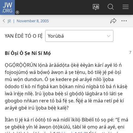
JW.ORG
Wọlé
(opens
Yí
Wa
GB
new
èdè
JW.ORG
YÍ
Jí! | November 8, 2005
window)
ìkànnì
JÁ
pa
YAN ÈDÈ TÓ O FẸ́
dà
Bí Òṣì Ò Ṣe Ní Sí Mọ́
ỌGỌ́RỌ̀Ọ̀RÚN lọ́nà àràádọ́ta ọ̀kẹ́ èèyàn kárí ayé ló ń
fojoojúmọ́ wá bọ́wọ́ àwọn á ṣe tẹ́nu, bó tilẹ̀ jẹ́ pé òṣì
mù wọ́n dundun. Ó ṣe kedere pé aráyé nílò ìjọba
òdodo tí kò ní figbá kan bọ̀kan nínú nígbà tó bá ń kásẹ̀
ìwà ìrẹ́jẹ nílẹ̀. Irú ìjọba bẹ́ẹ̀ sì gbọ́dọ̀ lágbára tó láti ṣe
gbogbo nǹkan rere tó bá fẹ́ ṣe. Ǹjẹ́ a lè máa retí pé kí
aráyé gbé irú ìjọba bẹ́ẹ̀ kalẹ̀?
Ìtàn ti jẹ́ ká rí òótọ́ tó wà nídìí ìkìlọ̀ Bíbélì tó sọ pé: “Ẹ má
ṣe gbẹ́kẹ̀ yín lé àwọn ọ̀tọ̀kùlú, tàbí lé ọmọ ará ayé, ẹni