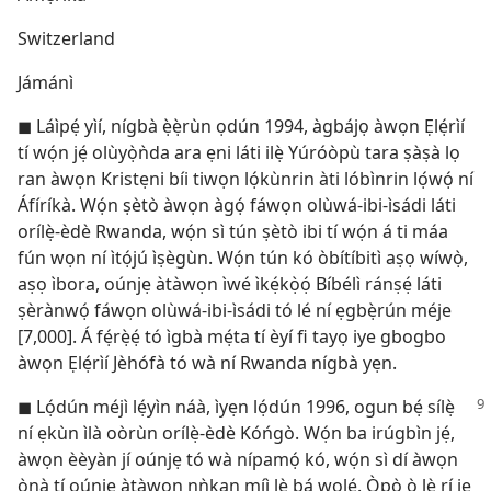
Switzerland
Jámánì
◼ Láìpẹ́ yìí, nígbà ẹ̀ẹ̀rùn ọdún 1994, àgbájọ àwọn Ẹlẹ́rìí
tí wọ́n jẹ́ olùyọ̀ǹda ara ẹni láti ilẹ̀ Yúróòpù tara ṣàṣà lọ
ran àwọn Kristẹni bíi tiwọn lọ́kùnrin àti lóbìnrin lọ́wọ́ ní
Áfíríkà. Wọ́n ṣètò àwọn àgọ́ fáwọn olùwá-ibi-ìsádi láti
orílẹ̀-èdè Rwanda, wọ́n sì tún ṣètò ibi tí wọ́n á ti máa
fún wọn ní ìtọ́jú ìṣègùn. Wọ́n tún kó òbítíbitì aṣọ wíwọ̀,
aṣọ ìbora, oúnjẹ àtàwọn ìwé ìkẹ́kọ̀ọ́ Bíbélì ránṣẹ́ láti
ṣèrànwọ́ fáwọn olùwá-ibi-ìsádi tó lé ní ẹgbẹ̀rún méje
[7,000]. Á fẹ́rẹ̀ẹ́ tó ìgbà mẹ́ta tí èyí fi tayọ iye gbogbo
àwọn Ẹlẹ́rìí Jèhófà tó wà ní Rwanda nígbà yẹn.
◼ Lọ́dún méjì lẹ́yìn náà, ìyẹn lọ́dún 1996, ogun bẹ́ sílẹ̀
ní ẹkùn ìlà oòrùn orílẹ̀-èdè Kóńgò. Wọ́n ba irúgbìn jẹ́,
àwọn èèyàn jí oúnjẹ tó wà nípamọ́ kó, wọ́n sì dí àwọn
ọ̀nà tí oúnjẹ àtàwọn nǹkan míì lè bá wọlé. Ọ̀pọ̀ ò lè rí jẹ