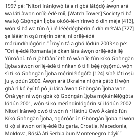
1997 pé: “Nítorí ìrànlọ́wọ́ tá a rí gbà látọ̀dọ̀ àwọn ará
wa láti àwọn orílẹ̀-èdè míì, [Watch Tower] Society ti bá
wa kọ́ Gbọ̀ngàn Ìjọba okòó-lé-nírínwó ó dín méje [413],
wọ́n sì bá wa tún òjì-lé-lẹ́ẹ̀ẹ́dẹ́gbẹ̀rin ó dín mẹ́tàlá [727]
ṣe láàárín oṣù mẹ́rin péré, ní orílẹ̀-èdè
márùndínlọ́gọ́rin.” Ìròyìn tá a gbọ́ lọ́dún 2003 sọ pé:
“Orílẹ̀-èdè Romania jẹ́ ọ̀kan lára àwọn orílẹ̀-èdè ilẹ̀
Yúróòpù tó ń jàǹfààní ètò tó wà nílẹ̀ fún kíkọ́ Gbọ̀ngàn
Ìjọba sáwọn orílẹ̀-èdè tí nǹkan ò ti fi bẹ́ẹ̀ rọ̀ṣọ̀mù, wọ́n
sì ti kọ́ Gbọ̀ngàn Ìjọba mẹ́rìnlélọ́gọ́fà [124] síbẹ̀ láti oṣù
July, ọdún 2000. Àwọn ará Ukraine ní ọ̀nà pàtó tí wọ́n
gbà ń kọ́ èyí tó pọ̀ jù lára àwọn Gbọ̀ngàn Ìjọba wọn.
Ọ̀nà yẹn ni wọ́n gbà kọ́ Gbọ̀ngàn Ìjọba mọ́kànlélọ́gọ́ta
lọ́dún 2001, wọ́n sì kọ́ mẹ́rìndínlọ́gọ́rin sí i lọ́dún 2002.
Nítorí ìrànwọ́ owó tí wọ́n ń rí látinú Owó Àkànlò fún
Kíkọ́ Gbọ̀ngàn Ìjọba, ọgọ́rọ̀ọ̀rún Gbọ̀ngàn Ìjọba ni wọ́n
ti kọ́ sí àwọn orílẹ̀-èdè Bulgaria, Croatia, Macedonia,
Moldova, Rọ́ṣíà àti Serbia òun Montenegro báyìí.”