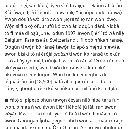
ju oúnjẹ ẹ̀ẹ̀kan lóòjọ́, ìyẹn sì ń fa àìjẹunrekánú àti àrùn.
Kíá làwọn Ẹlẹ́rìí Jèhófà tó wà nílẹ̀ Yúróòpù dìde ìrànwọ́.
Àwọn dókítà wà lára àwọn Ẹlẹ́rìí tó lọ ràn wọ́n lọ́wọ́.
Wọ́n sì fi ọkọ̀ òfuurufú kó owó àti oògùn dání. Nígbà
tó fi máa di oṣù June, lọ́dún 1997, àwọn Ẹlẹ́rìí tó wà nílẹ̀
Belgium, Faransé àti Switzerland ti fi ọ̀pọ̀ nǹkan ránṣẹ́.
Oògùn tí wọ́n kó ránṣẹ́ tẹ̀wọ̀n tó àpò sìmẹ́ǹtì mẹ́wàá,
àwọn bisikí tó ní èròjà
protein
tí wọ́n kó ránṣẹ́ tó ẹ̀kún
ọkọ̀ akóyọyọ méjì, oúnjẹ tí wọ́n kó ránṣẹ́ fẹ́rẹ̀ẹ́ kún ọkọ̀
akóyọyọ mẹ́rin, aṣọ tí wọ́n kó ránṣẹ́ sì kún ọkọ̀
akóyọyọ mẹ́ẹ̀ẹ́dógún. Wọ́n tún kó ẹ̀ẹ́dẹ́gbẹ̀ta lé
lẹ́gbàásàn-án [18,500] bàtà àti ẹgbẹ̀rún aṣọ ìbora
ránṣẹ́, gbogbo rẹ̀ sì kú sí nǹkan bíi mílíọ̀nù kan dọ́là.
◼ Yàtọ̀ sí pípèsè ohun táwọn èèyàn nílò nípa tara fún
wọn, ó máa ń wu àwọn Ẹlẹ́rìí Jèhófà jù láti ran àwọn
èèyàn lọ́wọ́ nípa tẹ̀mí. Ìyẹn ló fà á tí wọ́n fi máa ń kọ́
àwọn Gbọ̀ngàn Ìjọba gẹ́gẹ́ bí ibi tí wọ́n á ti máa kóra jọ
láti gba ìdálẹ́kọ̀ọ́ nínú Ọ̀rọ̀ Ọlọ́run. A rí ìròyìn gbọ́lọ́dún