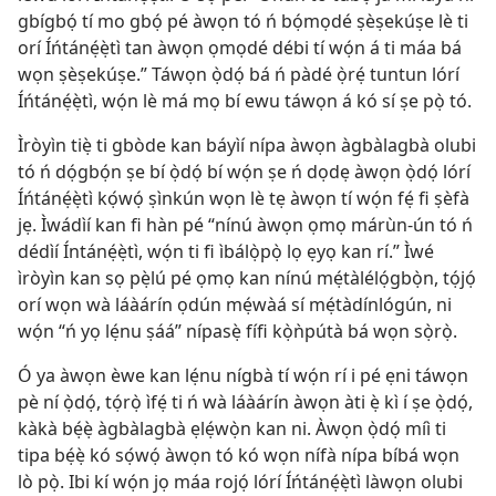
gbígbọ́ tí mo gbọ́ pé àwọn tó ń bọ́mọdé ṣèṣekúṣe lè ti
orí Íńtánẹ́ẹ̀tì tan àwọn ọmọdé débi tí wọ́n á ti máa bá
wọn ṣèṣekúṣe.” Táwọn ọ̀dọ́ bá ń pàdé ọ̀rẹ́ tuntun lórí
Íńtánẹ́ẹ̀tì, wọ́n lè má mọ bí ewu táwọn á kó sí ṣe pọ̀ tó.
Ìròyìn tiẹ̀ ti gbòde kan báyìí nípa àwọn àgbàlagbà olubi
tó ń dọ́gbọ́n ṣe bí ọ̀dọ́ bí wọ́n ṣe ń dọdẹ àwọn ọ̀dọ́ lórí
Íńtánẹ́ẹ̀tì kọ́wọ́ ṣìnkún wọn lè tẹ àwọn tí wọ́n fẹ́ fi ṣèfà
jẹ. Ìwádìí kan fi hàn pé “nínú àwọn ọmọ márùn-ún tó ń
dédìí Íntánẹ́ẹ̀tì, wọ́n ti fi ìbálọ̀pọ̀ lọ ẹyọ kan rí.” Ìwé
ìròyìn kan sọ pẹ̀lú pé ọmọ kan nínú mẹ́tàlélọ́gbọ̀n, tọ́jọ́
orí wọn wà láàárín ọdún mẹ́wàá sí mẹ́tàdínlógún, ni
wọ́n “ń yọ lẹ́nu ṣáá” nípasẹ̀ fífi kọ̀ǹpútà bá wọn sọ̀rọ̀.
Ó ya àwọn èwe kan lẹ́nu nígbà tí wọ́n rí i pé ẹni táwọn
pè ní ọ̀dọ́, tọ́rọ̀ ìfẹ́ ti ń wà láàárín àwọn àti ẹ̀ kì í ṣe ọ̀dọ́,
kàkà bẹ́ẹ̀ àgbàlagbà ẹlẹ́wọ̀n kan ni. Àwọn ọ̀dọ́ míì ti
tipa bẹ́ẹ̀ kó sọ́wọ́ àwọn tó kó wọn nífà nípa bíbá wọn
lò pọ̀. Ibi kí wọ́n jọ máa rojọ́ lórí Íńtánẹ́ẹ̀tì làwọn olubi