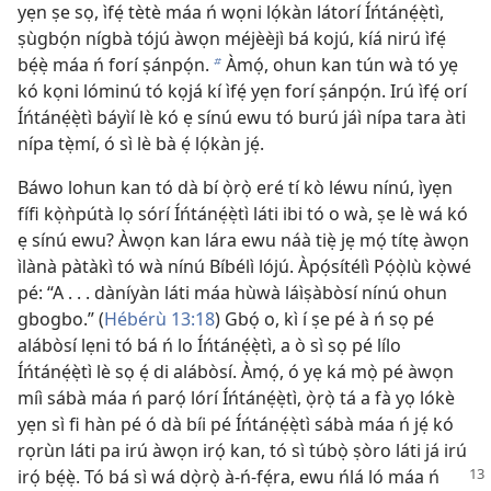
yẹn ṣe sọ, ìfẹ́ tètè máa ń wọni lọ́kàn látorí Íńtánẹ́ẹ̀tì,
ṣùgbọ́n nígbà tójú àwọn méjèèjì bá kojú, kíá nirú ìfẹ́
bẹ́ẹ̀ máa ń forí ṣánpọ́n.
Àmọ́, ohun kan tún wà tó yẹ
b
kó kọni lóminú tó kọjá kí ìfẹ́ yẹn forí ṣánpọ́n. Irú ìfẹ́ orí
Íńtánẹ́ẹ̀tì báyìí lè kó ẹ sínú ewu tó burú jáì nípa tara àti
nípa tẹ̀mí, ó sì lè bà ẹ́ lọ́kàn jẹ́.
Báwo lohun kan tó dà bí ọ̀rọ̀ eré tí kò léwu nínú, ìyẹn
fífi kọ̀ǹpútà lọ sórí Íńtánẹ́ẹ̀tì láti ibi tó o wà, ṣe lè wá kó
ẹ sínú ewu? Àwọn kan lára ewu náà tiẹ̀ jẹ mọ́ títẹ àwọn
ìlànà pàtàkì tó wà nínú Bíbélì lójú. Àpọ́sítélì Pọ́ọ̀lù kọ̀wé
pé: “A . . . dàníyàn láti máa hùwà láìṣàbòsí nínú ohun
gbogbo.” (
Hébérù 13:18
) Gbọ́ o, kì í ṣe pé à ń sọ pé
alábòsí lẹni tó bá ń lo Íńtánẹ́ẹ̀tì, a ò sì sọ pé lílo
Íńtánẹ́ẹ̀tì lè sọ ẹ́ di alábòsí. Àmọ́, ó yẹ ká mọ̀ pé àwọn
míì sábà máa ń parọ́ lórí Íńtánẹ́ẹ̀tì, ọ̀rọ̀ tá a fà yọ lókè
yẹn sì fi hàn pé ó dà bíi pé Íńtánẹ́ẹ̀tì sábà máa ń jẹ́ kó
rọrùn láti pa irú àwọn irọ́ kan, tó sì túbọ̀ ṣòro láti já irú
irọ́ bẹ́ẹ̀.
Tó bá sì wá dọ̀rọ̀ à-ń-fẹ́ra, ewu ńlá ló máa ń