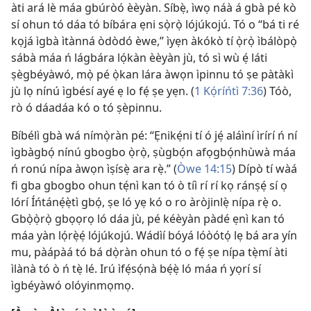
àti ará lè máa gbúròó èèyàn. Síbẹ̀, ìwọ náà á gbà pé kò
sí ohun tó dáa tó bíbára ẹni sọ̀rọ̀ lójúkojú. Tó o “bá ti ré
kọjá ìgbà ìtànná òdòdó èwe,” ìyẹn àkókò tí ọ̀rọ̀ ìbálòpọ̀
sábà máa ń lágbára lọ́kàn èèyàn jù, tó sì wù ẹ́ láti
ṣègbéyàwó, mọ̀ pé ọ̀kan lára àwọn ìpinnu tó ṣe pàtàkì
jù lọ nínú ìgbésí ayé ẹ lo fẹ́ ṣe yẹn. (
1 Kọ́ríńtì 7:36
) Tóò,
rò ó dáadáa kó o tó ṣèpinnu.
Bíbélì gbà wá nímọ̀ràn pé: “Ẹnikẹ́ni tí ó jẹ́ aláìní ìrírí ń ní
ìgbàgbọ́ nínú gbogbo ọ̀rọ̀, ṣùgbọ́n afọgbọ́nhùwà máa
ń ronú nípa àwọn ìṣísẹ̀ ara rẹ̀.” (
Òwe 14:15
) Dípò tí wàá
fi gba gbogbo ohun tẹ́nì kan tó ò tíì rí rí kọ ránṣẹ́ sí ọ
lórí Íńtánẹ́ẹ̀tì gbọ́, ṣe ló yẹ kó o ro àròjinlẹ̀ nípa rẹ̀ o.
Gbọ̀ọ̀rọ̀ gbọọrọ ló dáa jù, pé kéèyàn pàdé ẹnì kan tó
máa yàn lọ́rẹ̀ẹ́ lójúkojú. Wádìí bóyá lóòótọ́ lẹ bá ara yín
mu, pàápàá tó bá dọ̀ràn ohun tó o fẹ́ ṣe nípa tẹ̀mí àti
ìlànà tó ò ń tẹ̀ lé. Irú ìfẹ́sọ́nà bẹ́ẹ̀ ló máa ń yọrí sí
ìgbéyàwó olóyinmọmọ.