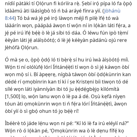
nídìí pàtàkì tí Ọlọ́run fi kórìíra rẹ̀. Ṣebí irọ́ pípa ló fa ọ̀pọ̀
ìdààmú àti làásìgbò tó ń bá aráyé fínra yìí. (
Jòhánù
8:44
) Tó bá wá jẹ́ pé irọ́ làwọn méjì fi pilẹ̀ ìfẹ́ tó wà
láàárín wọn, pàápàá àwọn tí wọ́n ní in lọ́kàn láti fẹ́ra, a
jẹ́ pé irú ìfẹ́ bẹ́ẹ̀ ò lè já síbi tó dáa. Ó léwu fún ipò tẹ̀mí
èèyàn láti jẹ́ aláìṣòótọ́; ó lè jẹ́ kéèyàn pàdánù ojú rere
Jèhófà Ọlọ́run.
Ó mà ṣe o, ọ̀pọ̀ ọ̀dọ́ ló ti bẹ̀rẹ̀ sí hu irú ìwà àìṣòótọ́ míì.
Wọ́n ti ní olólùfẹ́ lórí Íńtánẹ́ẹ̀tì tí wọn ò sì jẹ́ káwọn òbí
wọn mọ̀ sí i. Bí àpẹẹrẹ, nígbà táwọn òbí ọ̀dọ́kùnrin kan
dédé rí ọmọbìnrin kan tí kì í ṣe Kristẹni bíi tiwọn tó dé
sílé wọn láti iyànníyàn ibi tó ju ẹ̀ẹ́dẹ́gbẹ̀jọ kìlómítà
[1,500] lọ, wọ́n lanu wọn ò lè pa á dé. Oṣù kẹfà nìyẹn
tóun àti ọmọkùnrin wọn ti ń fẹ́ra lórí Íńtánẹ́ẹ̀tì, àwọn
òbí yìí ò sì gbọ́ ohun tó jọ bẹ́ẹ̀ rí!
Ìbéèrè tó jáde lẹ́nu wọn ni pé: “Kí ló lè fa irú eléyìí ná?”
Wọ́n rò ó lọ́kàn pé, ‘Ọmọkùnrin wa ò lè dẹnu fífẹ́ kọ