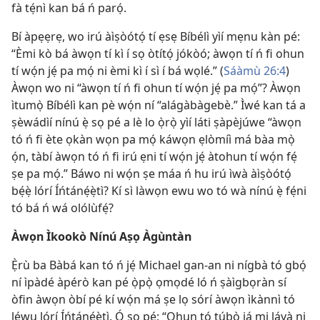
fà tẹ́nì kan bá ń parọ́.
Bí àpẹẹrẹ, wo irú àìṣòótọ́ tí ẹsẹ Bíbélì yìí mẹnu kàn pé:
“Èmi kò bá àwọn tí kì í sọ òtítọ́ jókòó; àwọn tí ń fi ohun
tí wọ́n jẹ́ pa mọ́ ni èmi kì í sì í bá wọlé.” (
Sáàmù 26:4
)
Àwọn wo ni “àwọn tí ń fi ohun tí wọ́n jẹ́ pa mọ́”? Àwọn
ìtumọ̀ Bíbélì kan pè wọ́n ní “alágàbàgebè.” Ìwé kan tá a
ṣèwádìí nínú ẹ̀ sọ pé a lè lo ọ̀rọ̀ yìí láti ṣàpèjúwe “àwọn
tó ń fi ète ọkàn wọn pa mọ́ káwọn ẹlòmíì má bàa mọ̀
ọ́n, tàbí àwọn tó ń fi irú ẹni tí wọ́n jẹ́ àtohun tí wọ́n fẹ́
ṣe pa mọ́.” Báwo ni wọ́n ṣe máa ń hu irú ìwà àìṣòótọ́
bẹ́ẹ̀ lórí Íńtánẹ́ẹ̀tì? Kí sì làwọn ewu wo tó wà nínú ẹ̀ fẹ́ni
tó bá ń wá olólùfẹ́?
Àwọn Ìkookò Nínú Aṣọ Àgùntàn
Ẹ̀rù ba Bàbá kan tó ń jẹ́ Michael gan-an ni nígbà tó gbọ́
ní ìpàdé àpérò kan pé ọ̀pọ̀ ọmọdé ló ń ṣàìgbọràn sí
òfin àwọn òbí pé kí wọ́n má ṣe lọ sórí àwọn ìkànnì tó
léwu lórí Íńtánẹ́ẹ̀tì. Ó sọ pé: “Ohun tó túbọ̀ já mi láyà ni