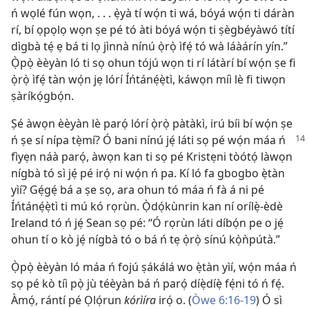
ń wọlé fún wọn, . . . ẹ̀yà tí wọ́n ti wá, bóyá wọ́n ti dáràn
rí, bí ọpọlọ wọn ṣe pé tó àti bóyá wọ́n ti ṣègbéyàwó títí
dìgbà tẹ́ ẹ bá ti lọ jìnnà nínú ọ̀rọ̀ ìfẹ́ tó wà láàárín yín.”
Ọ̀pọ̀ èèyàn ló ti sọ ohun tójú wọn ti rí látàrí bí wọ́n ṣe fi
ọ̀rọ̀ ìfẹ́ tàn wọ́n jẹ lórí Íńtánẹ́ẹ̀tì, káwọn míì lè fi tiwọn
ṣàríkọ́gbọ́n.
Ṣé àwọn èèyàn lè parọ́ lórí ọ̀rọ̀ pàtàkì, irú bíi bí wọ́n ṣe
ń ṣe sí nípa tẹ̀mí? Ó bani nínú jẹ́ láti
sọ pé wọ́n máa ń
fìyẹn náà parọ́, àwọn kan ti sọ pé Kristẹni tòótọ́ làwọn
nígbà tó sì jẹ́ pé irọ́ ni wọ́n ń pa. Kí ló fa gbogbo ẹ̀tàn
yìí? Gẹ́gẹ́ bá a ṣe sọ, ara ohun tó máa ń fà á ni pé
Íńtánẹ́ẹ̀tì ti mú kó rọrùn. Ọ̀dọ́kùnrin kan ní orílẹ̀-èdè
Ireland tó ń jẹ́ Sean sọ pé: “Ó rọrùn láti díbọ́n pe o jẹ́
ohun tí o kò jẹ́ nígbà tó o bá ń tẹ ọ̀rọ̀ sínú kọ̀ǹpútà.”
Ọ̀pọ̀ èèyàn ló máa ń fojú ṣákálá wo ẹ̀tàn yìí, wọ́n máa ń
sọ pé kò tíì pọ̀ jù téèyàn bá ń parọ́ díẹ̀díẹ̀ fẹ́ni tó ń fẹ́.
Àmọ́, rántí pé Ọlọ́run
kórìíra
irọ́ o. (
Òwe 6:16-19
) Ó sì