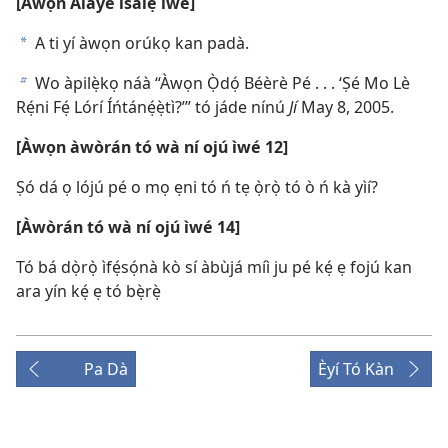
[Àwọ̀n Àlàyé ìsàlẹ̀ ìwé]
A ti yí àwọn orúkọ kan padà.
a
Wo àpilẹ̀kọ náà “Àwọn Ọ̀dọ́ Béèrè Pé . . . ‘Ṣé Mo Lè
b
Rẹ́ni Fẹ́ Lórí Íńtánẹ́ẹ̀tì?’” tó jáde nínú
Jí
May 8, 2005.
[Àwọn àwòrán tó wà ní ojú ìwé 12]
Ṣó dá ọ lójú pé o mọ ẹni tó ń tẹ ọ̀rọ̀ tó ò ń kà yìí?
[Àwòrán tó wà ní ojú ìwé 14]
Tó bá dọ̀rọ̀ ìfẹ́sọ́nà kò sí àbùjá míì ju pé kẹ́ ẹ fojú kan
ara yín kẹ́ ẹ tó bẹ̀rẹ̀
Pa Dà
Èyí Tó Kàn