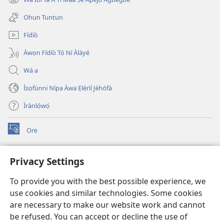
(opens
window)
new
Ohun Tuntun
window)
Fídíò
Àwọn Fídíò Tó Ní Àlàyé
Wá a
Ìsọfúnni Nípa Àwa Ẹlẹ́rìí Jèhófà
Ìrànlọ́wọ́
Ọrẹ
(opens
new
window)
ÀKÁ ÌWÉ ORÍ ÍŃTÁNẸ́Ẹ̀TÌ TI Watchtower™
Privacy Settings
(opens
new
®
JW Hub
To provide you with the best possible experience, we
window)
(opens
use cookies and similar technologies. Some cookies
new
®
JW Library
window)
are necessary to make our website work and cannot
be refused. You can accept or decline the use of