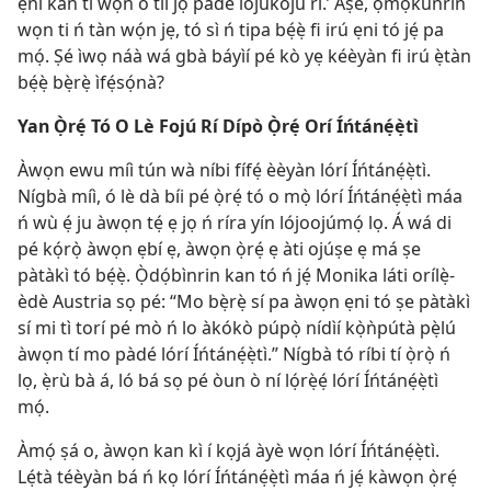
ẹnì kan tí wọn ò tíì jọ pàdé lójúkojú rí.’ Àṣé, ọmọkùnrin
wọn ti ń tàn wọ́n jẹ, tó sì ń tipa bẹ́ẹ̀ fi irú ẹni tó jẹ́ pa
mọ́. Ṣé ìwọ náà wá gbà báyìí pé kò yẹ kéèyàn fi irú ẹ̀tàn
bẹ́ẹ̀ bẹ̀rẹ̀ ìfẹ́sọ́nà?
Yan Ọ̀rẹ́ Tó O Lè Fojú Rí Dípò Ọ̀rẹ́ Orí Íńtánẹ́ẹ̀tì
Àwọn ewu míì tún wà níbi fífẹ́ èèyàn lórí Íńtánẹ́ẹ̀tì.
Nígbà míì, ó lè dà bíi pé ọ̀rẹ́ tó o mọ̀ lórí Íńtánẹ́ẹ̀tì máa
ń wù ẹ́ ju àwọn tẹ́ ẹ jọ ń ríra yín lójoojúmọ́ lọ. Á wá di
pé kọ́rọ̀ àwọn ẹbí ẹ, àwọn ọ̀rẹ́ ẹ àti ojúṣe ẹ má ṣe
pàtàkì tó bẹ́ẹ̀. Ọ̀dọ́bìnrin kan tó ń jẹ́ Monika láti orílẹ̀-
èdè Austria sọ pé: “Mo bẹ̀rẹ̀ sí pa àwọn ẹni tó ṣe pàtàkì
sí mi tì torí pé mò ń lo àkókò púpọ̀ nídìí kọ̀ǹpútà pẹ̀lú
àwọn tí mo pàdé lórí Íńtánẹ́ẹ̀tì.” Nígbà tó ríbi tí ọ̀rọ̀ ń
lọ, ẹ̀rù bà á, ló bá sọ pé òun ò ní lọ́rẹ̀ẹ́ lórí Íńtánẹ́ẹ̀tì
mọ́.
Àmọ́ ṣá o, àwọn kan kì í kọjá àyè wọn lórí Íńtánẹ́ẹ̀tì.
Lẹ́tà téèyàn bá ń kọ lórí Íńtánẹ́ẹ̀tì máa ń jẹ́ kàwọn ọ̀rẹ́