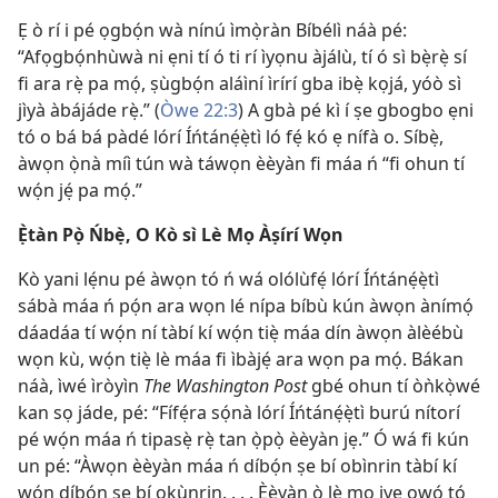
Ẹ ò rí i pé ọgbọ́n wà nínú ìmọ̀ràn Bíbélì náà pé:
“Afọgbọ́nhùwà ni ẹni tí ó ti rí ìyọnu àjálù, tí ó sì bẹ̀rẹ̀ sí
fi ara rẹ̀ pa mọ́, ṣùgbọ́n aláìní ìrírí gba ibẹ̀ kọjá, yóò sì
jìyà àbájáde rẹ̀.” (
Òwe 22:3
) A gbà pé kì í ṣe gbogbo ẹni
tó o bá bá pàdé lórí Íńtánẹ́ẹ̀tì ló fẹ́ kó ẹ nífà o. Síbẹ̀,
àwọn ọ̀nà míì tún wà táwọn èèyàn fi máa ń “fi ohun tí
wọ́n jẹ́ pa mọ́.”
Ẹ̀tàn Pọ̀ Ńbẹ̀, O Kò sì Lè Mọ Àṣírí Wọn
Kò yani lẹ́nu pé àwọn tó ń wá olólùfẹ́ lórí Íńtánẹ́ẹ̀tì
sábà máa ń pọ́n ara wọn lé nípa bíbù kún àwọn ànímọ́
dáadáa tí wọ́n ní tàbí kí wọ́n tiẹ̀ máa dín àwọn àlèébù
wọn kù, wọ́n tiẹ̀ lè máa fi ìbàjẹ́ ara wọn pa mọ́. Bákan
náà, ìwé ìròyìn
The Washington Post
gbé ohun tí òǹkọ̀wé
kan sọ jáde, pé: “Fífẹ́ra sọ́nà lórí Íńtánẹ́ẹ̀tì burú nítorí
pé wọ́n máa ń tipasẹ̀ rẹ̀ tan ọ̀pọ̀ èèyàn jẹ.” Ó wá fi kún
un pé: “Àwọn èèyàn máa ń díbọ́n ṣe bí obìnrin tàbí kí
wọ́n díbọ́n ṣe bí ọkùnrin. . . . Èèyàn ò lè mọ iye owó tó