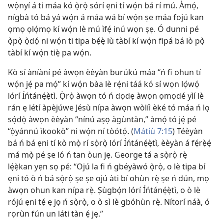
wọ̀nyí á ti máa kó ọ̀rọ̀ sórí ẹni tí wọ́n bá rí mú. Àmọ́,
nígbà tó bá yá wọ́n á máa wá bí wọ́n ṣe máa fojú kan
ọmọ ọlọ́mọ kí wọ́n lè mú ìfẹ́ inú wọn ṣẹ. Ó dunni pé
ọ̀pọ̀ ọ̀dọ́ ni wọ́n ti tipa bẹ́ẹ̀ lù tàbí kí wọ́n fipá bá lò pọ̀
tàbí kí wọ́n tiẹ̀ pa wọ́n.
Kò sí àníàní pé àwọn èèyàn burúkú máa “ń fi ohun tí
wọ́n jẹ́ pa mọ́” kí wọ́n bàa lè rẹ́ni táá kó sí wọn lọ́wọ́
lórí Íńtánẹ́ẹ̀tì. Ọ̀rọ̀ àwọn tó ń dọdẹ àwọn ọmọdé yìí lè
rán ẹ létí àpèjúwe Jésù nípa àwọn wòlíì èké tó máa ń lọ
sọ́dọ̀ àwọn èèyàn “nínú aṣọ àgùntàn,” àmọ́ tó jẹ́ pé
“ọ̀yánnú ìkookò” ni wọ́n ní tòótọ́. (
Mátíù 7:15
) Téèyàn
bá ń bá ẹni tí kò mọ̀ rí sọ̀rọ̀ lórí Íńtánẹ́ẹ̀tì, èèyàn á fẹ́rẹ̀ẹ́
má mọ̀ pé ṣe ló ń tan òun jẹ. George tá a sọ̀rọ̀ rẹ̀
lẹ́ẹ̀kan yẹn sọ pé: “Ojú la fi ń gbéyàwó ọ̀rọ̀, o lè tipa bí
ẹni tó ò ń bá sọ̀rọ̀ ṣe ṣe ojú àti bí ohùn rẹ̀ ṣe ń dún, mọ
àwọn ohun kan nípa rẹ̀. Ṣùgbọ́n lórí Íńtánẹ́ẹ̀tì, o ò lè
rójú ẹni tẹ́ ẹ jọ ń sọ̀rọ̀, o ò sì lè gbóhùn rẹ̀. Nítorí náà, ó
rọrùn fún un láti tàn ẹ́ jẹ.”