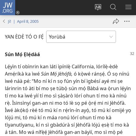
JW.ORG
Wọlé
(opens
Yí
Wa
GB
new
èdè
JW.ORG
YÍ
Jí! | April 8, 2005
window)
ìkànnì
JÁ
pa
YAN ÈDÈ TÓ O FẸ́
dà
Sún Mọ́ Ẹlẹ́dàá
Lẹ́yìn tí obìnrin kan láti ìpínlẹ̀ California, lórílẹ̀-èdè
Amẹ́ríkà ka ìwé
Sún Mọ́ Jèhófà,
ó kọ̀wé ránṣẹ́. Ó sọ nínú
ìwé náà pé: “Mo ní kí n sọ fún yín bí ìgbésí ayé mi ṣe
lárinrin tó àti bí mo ṣe túbọ̀ sún mọ́ Bàbá wa ọ̀run lẹ́yìn
tí mo ka ìwé yìí tí mo sì ṣàṣàrò lórí ohun tí mo kà nínú
rẹ̀. Ìsinsìnyí gan-an ni mo tó lè sọ pé ọ̀rẹ́ mi ni Jèhófà.
Ìwé àkọ́kọ́ rèé tó mú kí n rẹ́rìn-ín ayọ̀, tó mú kí omijé yọ
lójú mi, tó mú kí n máa ronú lórí ohun tí mo kà
tìyanutìyanu, kí n sì gbàdúrà sí Jèhófà lójú ẹsẹ̀ tí mo kà
á tán. Mo wá nífẹ̀ẹ́ Jèhófà gan-an báyìí, mo sì mọ̀ pé