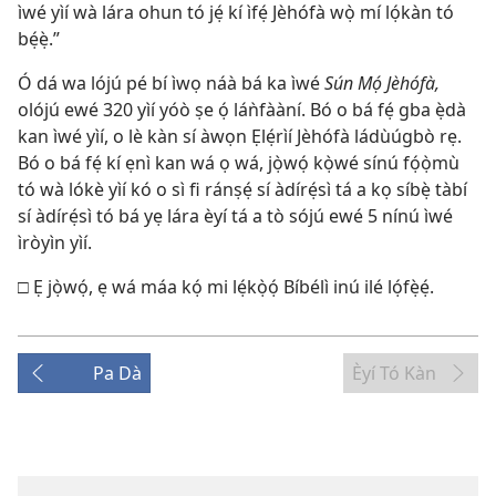
ìwé yìí wà lára ohun tó jẹ́ kí ìfẹ́ Jèhófà wọ̀ mí lọ́kàn tó
bẹ́ẹ̀.”
Ó dá wa lójú pé bí ìwọ náà bá ka ìwé
Sún Mọ́ Jèhófà,
olójú ewé 320 yìí yóò ṣe ọ́ láǹfààní. Bó o bá fẹ́ gba ẹ̀dà
kan ìwé yìí, o lè kàn sí àwọn Ẹlẹ́rìí Jèhófà ládùúgbò rẹ.
Bó o bá fẹ́ kí ẹnì kan wá ọ wá, jọ̀wọ́ kọ̀wé sínú fọ́ọ̀mù
tó wà lókè yìí kó o sì fi ránṣẹ́ sí àdírẹ́sì tá a kọ síbẹ̀ tàbí
sí àdírẹ́sì tó bá yẹ lára èyí tá a tò sójú ewé 5 nínú ìwé
ìròyìn yìí.
□ Ẹ jọ̀wọ́, ẹ wá máa kọ́ mi lẹ́kọ̀ọ́ Bíbélì inú ilé lọ́fẹ̀ẹ́.
Pa Dà
Èyí Tó Kàn