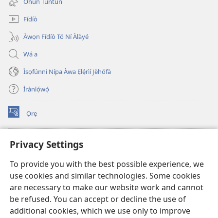
Ohun Tuntun
window)
Fídíò
Àwọn Fídíò Tó Ní Àlàyé
Wá a
Ìsọfúnni Nípa Àwa Ẹlẹ́rìí Jèhófà
Ìrànlọ́wọ́
Ọrẹ
(opens
new
window)
ÀKÁ ÌWÉ ORÍ ÍŃTÁNẸ́Ẹ̀TÌ TI Watchtower™
Privacy Settings
(opens
new
®
JW Hub
To provide you with the best possible experience, we
window)
(opens
use cookies and similar technologies. Some cookies
new
®
JW Library
window)
are necessary to make our website work and cannot
be refused. You can accept or decline the use of
®
Watchtower Library
additional cookies, which we use only to improve