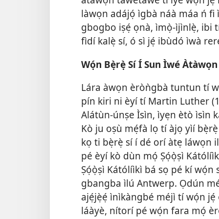
làwọn adájọ́ ìgbà náà máa ń fi ìl
gbogbo iṣẹ́ ọnà, ìmọ̀-ìjìnlẹ̀, ibi
fìdí kalẹ̀ sí, ó sì jẹ́ ibùdó ìwà rer
Wọ́n Bẹ̀rẹ̀ Sí Í Sun Ìwé Àtàwọn
Lára àwọn èròǹgbà tuntun tí wọ́
pín kiri ni èyí tí Martin Luther 
Alátùn-únṣe Ìsìn, ìyẹn ètò ìsìn ka
Kò ju oṣù mẹ́fà lọ tí àjọ yìí bè
kọ ti bẹ̀rẹ̀ sí í dé orí àtẹ láwọn
pé èyí kò dùn mọ́ Ṣọ́ọ̀ṣì Kátólíì
Ṣọ́ọ̀ṣì Kátólíìkì bá sọ pé kí wọ́
gbangba ìlú Antwerp. Ọdún méjì
ajẹ́jẹ̀ẹ́ ìnìkàngbé méjì tí wọ́n j
láàyè, nítorí pé wọ́n fara mọ́ è