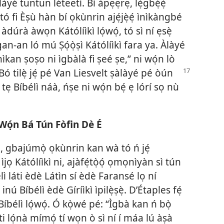
yé tuntun léteetí. Bí àpẹẹrẹ, lẹ́gbẹ̀ẹ́
ó fi Èṣù hàn bí ọkùnrin ajẹ́jẹ̀ẹ́ ìnìkàngbé
 àdúrà àwọn Kátólíìkì lọ́wọ́, tó sì ní ẹsẹ̀
an-an ló mú Ṣọ́ọ̀ṣì Kátólíìkì fara ya. Àlàyé
nìkan ṣoṣo ni ìgbàlà fi ṣeé ṣe,” ni wọ́n lò
 Bó tilẹ̀ jẹ́ pé Van Liesvelt ṣàlàyé pé òún
ó tẹ Bíbélì náà, ńṣe ni wọ́n bẹ́ ẹ lórí sọ nù
i Wọ́n Bá Tún Fòfin Dè É
sé, gbajúmọ̀ ọkùnrin kan wà tó ń jẹ́
ọ Kátólíìkì ni, ajàfẹ́tọ̀ọ́ ọmọnìyàn sì tún
élì láti èdè Látìn sí èdè Faransé lọ ní
 inú Bíbélì èdè Gíríìkì ìpilẹ̀ṣẹ̀. D’Étaples fẹ́
élì lọ́wọ́. Ó kọ̀wé pé: “Ìgbà kan ń bọ̀
lọ́nà mímọ́ tí wọn ò sì ní í máa lú àṣà