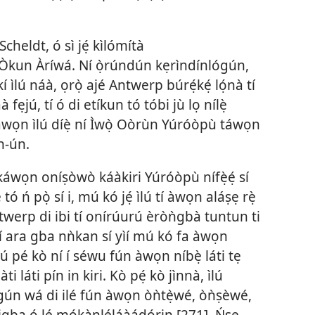
heldt, ó sì jẹ́ kìlómítà
 Òkun Àríwá. Ní ọ̀rúndún kẹrìndínlógún,
 ìlú náà, ọrọ̀ ajé Antwerp búrẹ́kẹ́ lọ́nà tí
áà fẹjú, tí ó di etíkun tó tóbi jù lọ nílẹ̀
 àwọn ìlú díẹ̀ ní Ìwọ̀ Oòrùn Yúróòpù táwọn
n-ún.
 káwọn oníṣòwò káàkiri Yúróòpù nífẹ̀ẹ́ sí
̣ tó ń pọ̀ sí i, mú kó jẹ́ ìlú tí àwọn aláṣẹ rẹ̀
Antwerp di ibi tí onírúurú èròǹgbà tuntun ti
e rí ara gba nǹkan sí yìí mú kó fa àwọn
nú pé kò ní í séwu fún àwọn níbẹ̀ láti tẹ
 láti pín in kiri. Kò pẹ́ kò jìnnà, ìlú
ún wá di ilé fún àwọn òǹtẹ̀wé, òǹṣèwé,
igba ó lé mọ́kànléláàádọ́rin [271]. Ńṣe