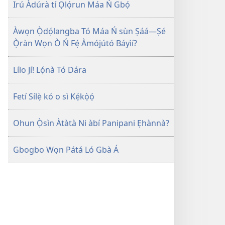
Irú Àdúrà tí Ọlọ́run Máa Ń Gbọ́
Àwọn Ọ̀dọ́langba Tó Máa Ń sùn Ṣáá—Ṣé
Ọ̀ràn Wọn Ò Ń Fẹ́ Àmójútó Báyìí?
Lílo Jí! Lọ́nà Tó Dára
Fetí Sílẹ̀ kó o sì Kẹ́kọ̀ọ́
Ohun Ọ̀sìn Àtàtà Ni àbí Panipani Ẹhànnà?
Gbogbo Wọn Pátá Ló Gbà Á