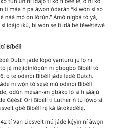
kọ́ fún un ní ìdájọ́ tí kò fi bẹ́ẹ̀ le, ó ní kó
ọ́n ti máa ń pa àwọn ọ̀daràn “kí wọ́n sì so
dè náà mọ́ ọn lọ́rùn.” Àmọ́ nígbà tó yá,
 ìdájọ́ ikú, bí wọ́n ṣe fi idà bẹ́ tẹ̀wétẹ̀wé
Etí Bíbélì
èdè Dutch jáde lọ́pọ̀ yanturu jù lọ ni
à tó jẹ́ méjìdínlógún ni gbogbo Bíbélì tó
, ó tẹ odindi Bíbélì jáde lédè Dutch.
 jáde ni wọ́n tó ṣẹ̀ṣẹ̀ mú odindi Bíbélì
jáde, ọdún mẹ́sàn-án gbáko ló sì fi ṣáájú
dè Gẹ̀ẹ́sì! Orí Bíbélì tí Luther ń tú lọ́wọ́ sí
velt gbé Bíbélì rẹ̀ kà látòkèdélẹ̀.
542 tí Van Liesvelt mú jáde kẹ́yìn ní àwọn