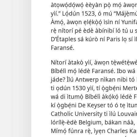
àtọwọ́dọ́wọ́ èèyàn pọ̀ mọ́ àwọn ẹ̀k
yìí.” Lọ́dún 1523, ó mú “Májẹ̀mú
Àmọ́, àwọn ẹlẹ́kọ̀ọ́ ìsìn ní Yuni
rẹ̀ nítorí pé èdè àbínibí ló tú u 
D’Étaples sá kúrò ní Paris lọ sí 
Faransé.
Nítorí àtakò yìí, àwọn tẹ̀wétẹ̀w
Bíbélì mọ́ lédè Faransé. Ibo wá n
jáde? Ìlú Antwerp nìkan nibi tó b
ti ọdún 1530 yìí, tí ọ̀gbẹ́ni Mer
wá di ìtumọ̀ Bíbélì àkọ́kọ́ lédè 
kí ọ̀gbẹ́ni De Keyser tó ó tẹ ìtumò
Catholic University ti ìlú Louvain, 
lórílẹ̀-èdè Belgium, bákan náà,
Mímọ́ fúnra rẹ̀, ìyẹn Charles Ka