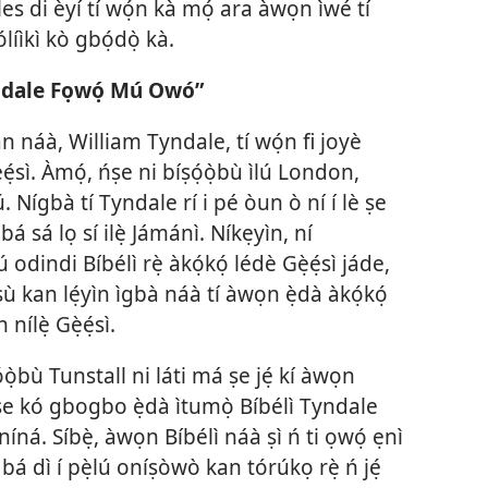
es di èyí tí wọ́n kà mọ́ ara àwọn ìwé tí
líìkì kò gbọ́dọ̀ kà.
Tyndale Fọwọ́ Mú Owó”
 kan náà, William Tyndale, tí wọ́n fi joyè
ẹ̀ẹ́sì. Àmọ́, ńṣe ni bíṣọ́ọ̀bù ìlú London,
. Nígbà tí Tyndale rí i pé òun ò ní í lè ṣe
ó bá sá lọ sí ilẹ̀ Jámánì. Níkẹyìn, ní
dindi Bíbélì rẹ̀ àkọ́kọ́ lédè Gẹ̀ẹ́sì jáde,
 kan lẹ́yìn ìgbà náà tí àwọn ẹ̀dà àkọ́kọ́
 nílẹ̀ Gẹ̀ẹ́sì.
̣ọ̀bù Tunstall ni láti má ṣe jẹ́ kí àwọn
ṣe kó gbogbo ẹ̀dà ìtumọ̀ Bíbélì Tyndale
 níná. Síbẹ̀, àwọn Bíbélì náà ṣì ń ti ọwọ́ ẹnì
á dì í pẹ̀lú oníṣòwò kan tórúkọ rẹ̀ ń jẹ́