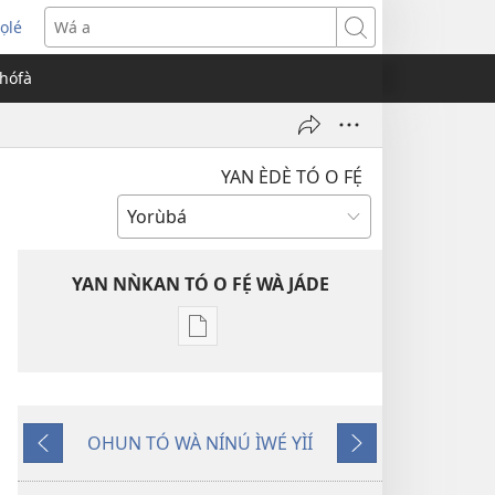
ọlé
opens
Wá
ew
a
èhófà
indow)
YAN ÈDÈ TÓ O FẸ́
YAN NǸKAN TÓ O FẸ́ WÀ JÁDE
Bó
o
ṣe
fẹ́
OHUN TÓ WÀ NÍNÚ ÌWÉ YÌÍ
wa
Pa
Èyí
ìtẹ̀jáde
Dà
Tó