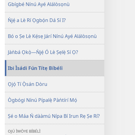
jáde
Kàn
Gbígbé Nínú Ayé Alálòsọnù
JÍ!
September 8,
Ǹjẹ́ a Lè Rí Ọgbọ́n Dá Sí I?
2002
Bó o Ṣe Lè Kẹ́sẹ Járí Nínú Ayé Alálòsọnù
Jàǹbá Ọkọ̀—Ǹjẹ́ Ó Lè Ṣẹlẹ̀ Sí Ọ?
Ibi Ìsádi Fún Títẹ Bíbélì
Ọjọ́ Tí Ọ̀sán Dòru
Ògbógi Nínú Pípalẹ̀ Pàǹtírí Mọ́
Ṣé o Máa Ń dààmú Nípa Bí Irun Rẹ Ṣe Rí?
OJÚ ÌWÒYE BÍBÉLÌ