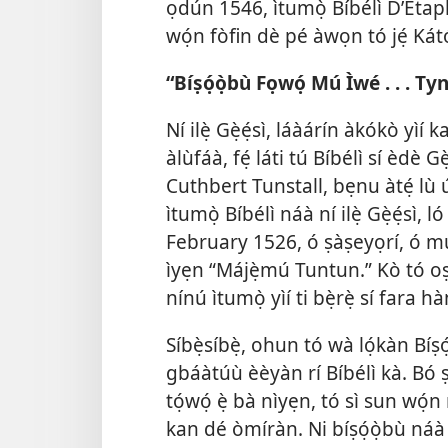
ọdún 1546, ìtumọ̀ Bíbélì D’Étapl
wọ́n fòfin dè pé àwọn tó jẹ́ Kátó
“Bíṣọ́ọ̀bù Fọwọ́ Mú Ìwé . . . 
Ní ilẹ̀ Gẹ̀ẹ́sì, láàárín àkókò yìí
àlùfáà, fẹ́ láti tú Bíbélì sí èdè G
Cuthbert Tunstall, bẹnu àtẹ́ lù ú
ìtumọ̀ Bíbélì náà ní ilẹ̀ Gẹ̀ẹ́sì, l
February 1526, ó ṣàṣeyọrí, ó mú o
ìyẹn “Májẹ̀mú Tuntun.” Kò tó oṣù
nínú ìtumọ̀ yìí ti bẹ̀rẹ̀ sí fara hàn
Síbẹ̀síbẹ̀, ohun tó wà lọ́kàn Bíṣó
gbáàtúù èèyàn rí Bíbélì kà. Bó 
tọ́wọ́ ẹ̀ bà nìyẹn, tó sì sun wọ́n
kan dé òmíràn. Ni bíṣọ́ọ̀bù náà b