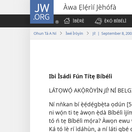
JW.ORG
Àwa Ẹlẹ́rìí Jèhófà
ÌBẸ̀RẸ̀
Ẹ̀KỌ́ BÍBÉLÌ
Ohun Tá A Ní
Ìwé Ìròyìn
Jí! | September 8, 200
Ibi Ìsádi Fún Títẹ Bíbélì
LÁTỌWỌ́ AKỌ̀RÒYÌN
JÍ!
NÍ BEL
Ní nǹkan bí ẹ̀ẹ́dẹ́gbẹ̀ta ọdún [
ni wọ́n ti tẹ àwọn ẹ̀dà Bíbélì ìjí
tó ń tẹ Bíbélì mọ́ra? Àwọn ewu w
Ká tó lè rí ìdáhùn, a ní láti gbé 