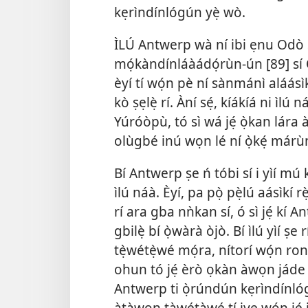
kẹrìndínlógún yẹ̀ wò.
ÌLÚ Antwerp wà ní ibi ẹnu Odò Sc
mọ́kàndínláàádọ́rùn-ún [89] sí
èyí tí wọ́n pè ní sànmánì aláásìkí
kò ṣẹlẹ̀ rí. Àní sẹ́, kíákíá ni ìlú n
Yúróòpù, tó sì wá jẹ́ ọ̀kan lára
olùgbé inú wọn lé ní ọ̀kẹ́ márù
Bí Antwerp ṣe ń tóbi sí i yìí mú
ìlú náà. Èyí, pa pọ̀ pẹ̀lú aásìkí rè
rí ara gba nǹkan sí, ó sì jẹ́ kí 
gbilẹ̀ bí ọ̀wàrà òjò. Bí ìlú yìí ṣ
tẹ̀wétẹ̀wé mọ́ra, nítorí wọ́n ro
ohun tó jẹ́ èrò ọkàn àwọn jáde àti
Antwerp ti ọ̀rúndún kẹrìndínlóg
àtàwọn tàwétàwé tí iye wọ́n jẹ́ 