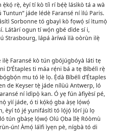
ọ́ rẹ̀, èyí tí kò tíì rí bẹ́ẹ̀ lásìkò tá a wà
 Tuntun” jáde lédè Faransé ní ìlú Paris.
fásítì Sorbonne tó gbayì kò fọwọ́ sí ìtumọ̀
sí. Látàrí ogun tí wọ́n gbé dìde sí i,
ìlú Strasbourg, lápá àríwá ìlà oòrùn ilẹ̀
é ilẹ̀ Faransé kò tún gbójúgbóyà láti tẹ
i D’Étaples ti máa rẹ́ni bá a tẹ Bíbélì rẹ̀
ọ́gbọ́n mu tó lè lọ. Ẹ̀dà Bíbélì d’Étaples
ten de Keyser tẹ̀ jáde nílùú Antwerp, ló
Faransé ní ìdìpọ̀ kan. Ó yẹ fún àfiyèsí pé,
̣ yìí jáde, ó ti kọ́kọ́ gba àṣẹ lọ́wọ́
èyí tó jẹ́ yunifásítì tó lọ́jọ́ lórí jù lọ
 ló tún gbàṣẹ lọ́wọ́ Olú Ọba Ilẹ̀ Róòmù
rùn-ún! Àmọ́ láìfi ìyẹn pè, nígbà tó di