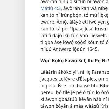
àwòrán nínú ó sì tún ní àwọn àlà
Mátíù 4:3
, àwòrán kan wà níbẹ̀ t
kan tó ní irùngbọ̀n, tó mú ìlẹ̀kẹ̀
ewúrẹ́. Àmọ́, àlàyé etí ìwé yẹn g
kan tó kà pé, “Ipasẹ̀ Jésù Kristi 
láti
fi dájọ́ ikú fún Van Liesvelt.
ti gba àṣẹ lọ́wọ́ ṣọ́ọ̀ṣì kóun tó 
nílùú Antwerp lọ́dún 1545.
Wọ́n Kọ́kọ́ Fọwọ́ Sí I, Kò Pẹ́ N
Láàárín àkókò yìí, ní ilẹ̀ Faran
Jacques Lefèvre d’Étaples, ọmọ ìj
ni pẹ̀lú. Ńṣe ló ń bá iṣẹ́ títú Bíb
pẹrẹu, bó tilẹ̀ jẹ́ pé ó tún lo ọ̀rọ̀
kí àwọn gbáàtúù èèyàn náà ní Bíb
táwọn èèyàn á máa wàásù Kristi 