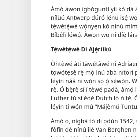
Àmọ́ àwọn ìgbóguntì yìí kò dá
nílùú Antwerp dúró lẹ́nu iṣẹ́ w
tẹ̀wétẹ̀wé wọ̀nyẹn kó nínú mím
Bíbélì lọ́wọ́. Àwọn wo ni díẹ̀ l
Tẹ̀wétẹ̀wé Di Ajẹ́rìíkú
Òǹtẹ̀wé àti tàwétàwé ni Adria
tọwọ́tẹsẹ̀ rẹ̀ mọ́ inú àbà nítorí
lẹ́yìn náà ni wọ́n sọ ọ́ sẹ́wọ̀n. W
rẹ̀. Ó bẹ̀rẹ̀ sí í tẹ̀wé padà, àmọ́
Luther tú sí èdè Dutch ló ń tẹ̀
lẹ́yìn tí wọ́n mú “Májẹ̀mú Tuntu
Àmọ́ o, nígbà tó di ọdún 1542, tí
fòfin dè nínú ilé Van Berghen ní