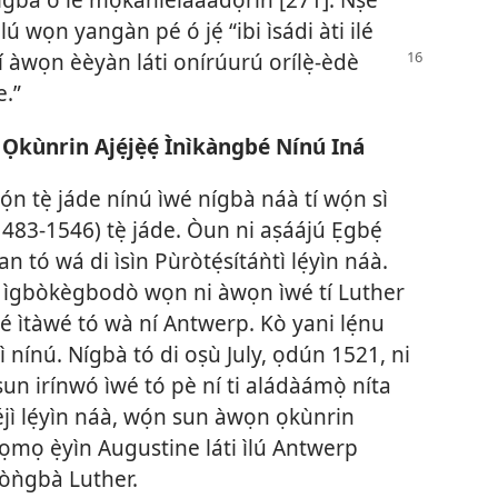
ú wọn yangàn pé ó jẹ́ “ibi ìsádi àti ilé
 tí àwọn èèyàn láti
onírúurú orílẹ̀-èdè
e.”
 Ọkùnrin Ajẹ́jẹ̀ẹ́ Ìnìkàngbé Nínú Iná
n tẹ̀ jáde nínú ìwé nígbà náà tí wọ́n sì
(1483-1546) tẹ̀ jáde. Òun ni aṣáájú Ẹgbẹ́
n tó wá di ìsìn Pùròtẹ́sítáǹtì lẹ́yìn náà.
̣rẹ̀ ìgbòkègbodò wọn ni àwọn ìwé tí Luther
 ilé ìtàwé tó wà ní Antwerp. Kò yani lẹ́nu
kì nínú. Nígbà tó di oṣù July, ọdún 1521, ni
n sun irínwó ìwé tó pè ní ti aládàámọ̀ níta
 lẹ́yìn náà, wọ́n sun àwọn ọkùnrin
ẹ́ ọmọ ẹ̀yìn Augustine láti ìlú Antwerp
ròǹgbà Luther.