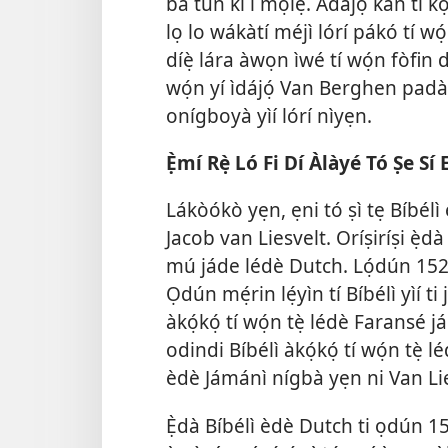
bá tún kì í mọ́lẹ̀. Adájọ́ kan ti kọ́
lọ lo wákàtí méjì lórí pákó tí w
díẹ̀ lára àwọn ìwé tí wọ́n fòfin 
wọ́n yí ìdájọ́ Van Berghen padà sí
onígboyà yìí lórí nìyẹn.
Ẹ̀mí Rẹ̀ Ló Fi Dí Àlàyé Tó Ṣe Sí 
Lákòókò yẹn, ẹni tó ṣì tẹ Bíbélì 
Jacob van Liesvelt. Oríṣiríṣi ẹ̀d
mú jáde lédè Dutch. Lọ́dún 1526
Ọdún mẹ́rin lẹ́yìn tí Bíbélì yìí ti
àkọ́kọ́ tí wọ́n tẹ̀ lédè Faransé 
odindi Bíbélì àkọ́kọ́ tí wọ́n tẹ̀ lé
èdè Jámánì nígbà yẹn ni Van Lies
Ẹ̀dà Bíbélì èdè Dutch ti ọdún 1