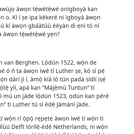
 àwùjọ àwọn tẹ̀wétẹ̀wé onígboyà kan
ọn o. Kì í ṣe ipa kékeré ni ìgboyà àwọn
ú kí àwọn gbáàtúù èèyàn di ẹni tó ní
ára àwọn tẹ̀wétẹ̀wé yẹn?
en van Berghen. Lọ́dún 1522, wọ́n de
 pé ó ń ta àwọn ìwé tí Luther ṣe, kò sì pẹ́
ọ́n dárí jì í, àmọ́ kíá ló tún padà sídìí iṣẹ́
 lọ́tẹ̀ yìí, apá kan “Májẹ̀mú Tuntun” tí
. Ó mú un jáde lọ́dún 1523, ọdún kan péré
n” tí Luther tú sí èdè Jámánì jáde.
 wọ́n rí ọ̀pọ̀ rẹpẹtẹ àwọn ìwé tí wọ́n ti
lùú Delft lórílẹ̀-èdè Netherlands, ni wọ́n