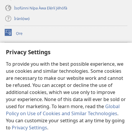
Ìsọfúnni Nípa Àwa Ẹlẹ́rìí Jèhófà
Ìrànlọ́wọ́
Ọrẹ
(opens
new
window)
ÀKÁ ÌWÉ ORÍ ÍŃTÁNẸ́Ẹ̀TÌ TI Watchtower™
Privacy Settings
(opens
new
®
JW Hub
To provide you with the best possible experience, we
window)
(opens
use cookies and similar technologies. Some cookies
new
®
JW Library
window)
are necessary to make our website work and cannot
be refused. You can accept or decline the use of
®
Watchtower Library
additional cookies, which we use only to improve
your experience. None of this data will ever be sold or
used for marketing. To learn more, read the
Global
Policy on Use of Cookies and Similar Technologies
.
Copyright
© 2026 Watch Tower Bible and Tract Society of Pennsylvania.
You can customize your settings at any time by going
ÀDÉHÙN LÍLO ÌKÀNNÌ
|
ÒFIN PÍPA ÌSỌFÚNNI MỌ́
|
PRIVACY
to
Privacy Settings
.
Fi
SETTINGS