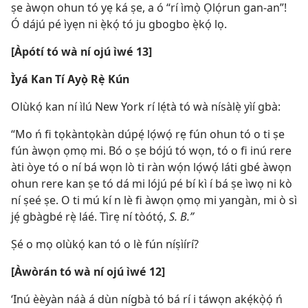
ṣe àwọn ohun tó yẹ ká ṣe, a ó “rí ìmọ̀ Ọlọ́run gan-an”!
Ó dájú pé ìyẹn ni ẹ̀kọ́ tó ju gbogbo ẹ̀kọ́ lọ.
[Àpótí tó wà ní ojú ìwé 13]
Ìyá Kan Tí Ayọ̀ Rẹ̀ Kún
Olùkọ́ kan ní ìlú New York rí lẹ́tà tó wà nísàlẹ̀ yìí gbà:
“Mo ń fi tọkàntọkàn dúpẹ́ lọ́wọ́ rẹ fún ohun tó o ti ṣe
fún àwọn ọmọ mi. Bó o ṣe bójú tó wọn, tó o fi inú rere
àti òye tó o ní bá wọn lò ti ràn wọ́n lọ́wọ́ láti gbé àwọn
ohun rere kan ṣe tó dá mi lójú pé bí kì í bá ṣe ìwọ ni kò
ní ṣeé ṣe. O ti mú kí n lè fi àwọn ọmọ mi yangàn, mi ò sì
jẹ́ gbàgbé rẹ̀ láé. Tìrẹ ní tòótọ́,
S. B.”
Ṣé o mọ olùkọ́ kan tó o lè fún níṣìírí?
[Àwòrán tó wà ní ojú ìwé 12]
‘Inú èèyàn náà á dùn nígbà tó bá rí i táwọn akẹ́kọ̀ọ́ ń