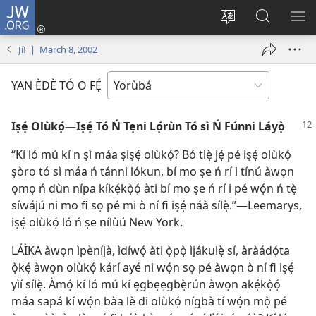
JW.ORG
Wọlé
(opens
Yí
Wa
GB
new
èdè
JW.ORG
YÍ
Jí! | March 8, 2002
window)
ìkànnì
JÁ
pa
YAN ÈDÈ TÓ O FẸ́
dà
Iṣẹ́ Olùkọ́—Iṣẹ́ Tó Ń Tẹni Lọ́rùn Tó sì Ń Fúnni Láyọ̀
“Kí ló mú kí n ṣì máa ṣiṣẹ́ olùkọ́? Bó tiẹ̀ jẹ́ pé iṣẹ́ olùkọ́
ṣòro tó sì máa ń tánni lókun, bí mo ṣe ń rí i tínú àwọn
ọmọ ń dùn nípa kíkẹ́kọ̀ọ́ àti bí mo ṣe ń rí i pé wọ́n ń tẹ̀
síwájú ni mo fi sọ pé mi ò ní fi iṣẹ́ náà sílẹ̀.”—Leemarys,
iṣẹ́ olùkọ́ ló ń ṣe nílùú New York.
LÁÌKA àwọn ìpèníjà, ìdíwọ́ àti ọ̀pọ̀ ìjákulẹ̀ sí, àràádọ́ta
ọ̀kẹ́ àwọn olùkọ́ kárí ayé ni wọ́n sọ pé àwọn ò ní fi iṣẹ́
yìí sílẹ̀. Àmọ́ kí ló mú kí ẹgbẹẹgbẹ̀rún àwọn akẹ́kọ̀ọ́
máa sapá kí wọ́n bàa lè di olùkọ́ nígbà tí wọ́n mọ̀ pé