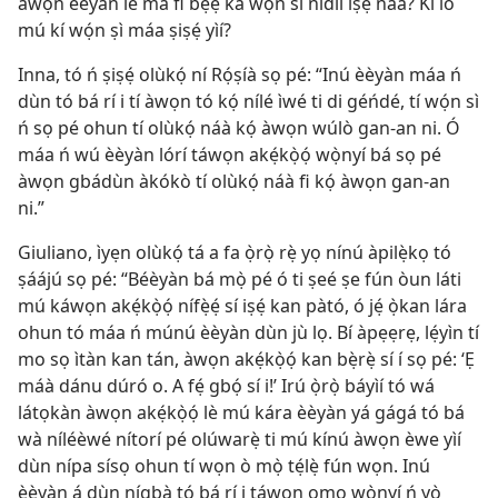
àwọn èèyàn lè má fi bẹ́ẹ̀ kà wọ́n sí nídìí iṣẹ́ náà? Kí ló
mú kí wọ́n ṣì máa ṣiṣẹ́ yìí?
Inna, tó ń ṣiṣẹ́ olùkọ́ ní Rọ́ṣíà sọ pé: “Inú èèyàn máa ń
dùn tó bá rí i tí àwọn tó kọ́ nílé ìwé ti di géńdé, tí wọ́n sì
ń sọ pé ohun tí olùkọ́ náà kọ́ àwọn wúlò gan-an ni. Ó
máa ń wú èèyàn lórí táwọn akẹ́kọ̀ọ́ wọ̀nyí bá sọ pé
àwọn gbádùn àkókò tí olùkọ́ náà fi kọ́ àwọn gan-an
ni.”
Giuliano, ìyẹn olùkọ́ tá a fa ọ̀rọ̀ rẹ̀ yọ nínú àpilẹ̀kọ tó
ṣáájú sọ pé: “Béèyàn bá mọ̀ pé ó ti ṣeé ṣe fún òun láti
mú káwọn akẹ́kọ̀ọ́ nífẹ̀ẹ́ sí iṣẹ́ kan pàtó, ó jẹ́ ọ̀kan lára
ohun tó máa ń múnú èèyàn dùn jù lọ. Bí àpẹẹrẹ, lẹ́yìn tí
mo sọ ìtàn kan tán, àwọn akẹ́kọ̀ọ́ kan bẹ̀rẹ̀ sí í sọ pé: ‘Ẹ
máà dánu dúró o. A fẹ́ gbọ́ sí i!’ Irú ọ̀rọ̀ báyìí tó wá
látọkàn àwọn akẹ́kọ̀ọ́ lè mú kára èèyàn yá gágá tó bá
wà níléèwé nítorí pé olúwarẹ̀ ti mú kínú àwọn èwe yìí
dùn nípa sísọ ohun tí wọn ò mọ̀ tẹ́lẹ̀ fún wọn. Inú
èèyàn á dùn nígbà tó bá rí i táwọn ọmọ wọ̀nyí ń yọ̀