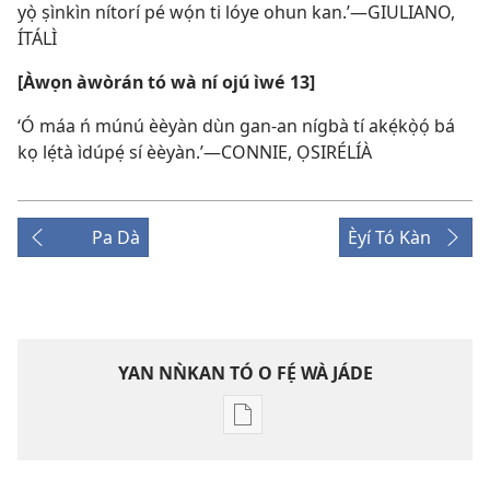
yọ̀ ṣìnkìn nítorí pé wọ́n ti lóye ohun kan.’—GIULIANO,
ÍTÁLÌ
[Àwọn àwòrán tó wà ní ojú ìwé 13]
‘Ó máa ń múnú èèyàn dùn gan-an nígbà tí akẹ́kọ̀ọ́ bá
kọ lẹ́tà ìdúpẹ́ sí èèyàn.’—CONNIE, ỌSIRÉLÍÀ
Pa Dà
Èyí Tó Kàn
YAN NǸKAN TÓ O FẸ́ WÀ JÁDE
Bó
o
ṣe