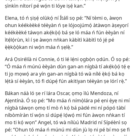
ṣìnkìn nítorí pé wọ́n ti lóye iṣẹ́ kan.”
Elena, tó ń ṣiṣẹ́ olùkọ́ ní Ítálì sọ pé: “Ní tèmi o, àwọn
ohun kéékèèké téèyàn ń ṣe lójoojúmọ́ àtàwọn àṣeyọrí
kéékèèké táwọn akẹ́kọ̀ọ́ bá ṣe ló máa ń fún èèyàn ní
ìtẹ́lọ́rùn, kì í ṣe àwọn nǹkan kàbìtì kàbìtì tó jẹ́ pé
ẹ̀ẹ̀kọ̀ọ̀kan ni wọ́n máa ń ṣẹlẹ̀.”
Ará Ọsirélíà ni Connie, ó ti lé lẹ́ni ọgbọ̀n ọdún. Ó sọ pé:
“Ó máa ń múnú èèyàn dùn gan-an nígbà tí akẹ́kọ̀ọ́ tẹ́ ẹ
ti jọ mọwọ́ ara yín gan-an nígbà tó wà nílé ẹ̀kọ́ bá kọ
lẹ́tà sí èèyàn, tó fi dúpẹ́ fún akitiyan téèyàn ṣe lórí rẹ̀.”
Bákan náà ló ṣe rí lára Oscar, ọmọ ìlú Mendoza, ní
Ajẹntínà. Ó sọ pé: “Mo máa ń nímọ̀lára pé ẹni ẹ̀yẹ ni mí
nígbà táwọn ọmọ tí mò ń kọ́ bá pàdé mi ní pópó tàbí
níbòmíràn tí wọ́n sì dúpẹ́ lọ́wọ́ mi fún àwọn nǹkan tí
mo ti kọ́ wọn” Angel, tó wà nílùú Madrid ní Sípéènì sọ
pé: “Ohun tó máa ń múnú mi dùn jù lọ ni pé bí mo ṣe fi