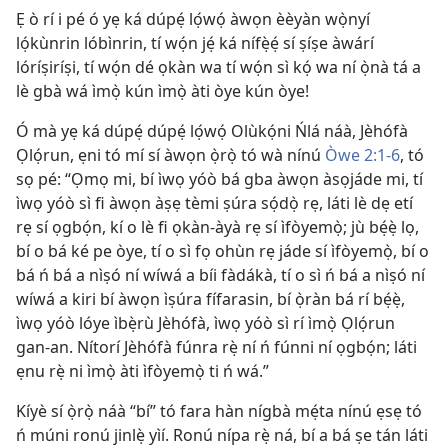
Ẹ ò rí i pé ó yẹ ká dúpẹ́ lọ́wọ́ àwọn èèyàn wọ̀nyí
lọ́kùnrin lóbìnrin, tí wọ́n jẹ́ ká nífẹ̀ẹ́ sí ṣíṣe àwárí
lóríṣiríṣi, tí wọ́n dé ọkàn wa tí wọ́n sì kọ́ wa ní ọ̀nà tá a
lè gbà wá ìmọ̀ kún ìmọ̀ àti òye kún òye!
Ó mà yẹ ká dúpẹ́ dúpẹ́ lọ́wọ́ Olùkọ́ni Ńlá náà, Jèhófà
Ọlọ́run, ẹni tó mí sí àwọn ọ̀rọ̀ tó wà nínú
Òwe 2:1-6
, tó
sọ pé: “Ọmọ mi, bí ìwọ yóò bá gba àwọn àsọjáde mi, tí
ìwọ yóò sì fi àwọn àṣẹ tèmi ṣúra sọ́dọ̀ rẹ, láti lè dẹ etí
rẹ sí ọgbọ́n, kí o lè fi ọkàn-àyà rẹ sí ìfòyemọ̀; jù bẹ́ẹ̀ lọ,
bí o bá ké pe òye, tí o sì fọ ohùn rẹ jáde sí ìfòyemọ̀, bí o
bá ń bá a nìṣó ní wíwá a bíi fàdákà, tí o sì ń bá a nìṣó ní
wíwá a kiri bí àwọn ìṣúra fífarasin, bí ọ̀ràn bá rí bẹ́ẹ̀,
ìwọ yóò lóye ìbẹ̀rù Jèhófà, ìwọ yóò sì rí ìmọ̀ Ọlọ́run
gan-an. Nítorí Jèhófà fúnra rẹ̀ ní ń fúnni ní ọgbọ́n; láti
ẹnu rẹ̀ ni ìmọ̀ àti ìfòyemọ̀ ti ń wá.”
Kíyè sí ọ̀rọ̀ náà “bí” tó fara hàn nígbà mẹ́ta nínú ẹsẹ tó
ń múni ronú jinlẹ̀ yìí. Ronú nípa rẹ̀ ná, bí a bá ṣe tán láti