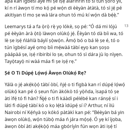
apá kan ìgbésí ayé mi ṣe iṣẹ́ alárinrin tó sì tún ṣòro yìí,
kí n rí àwọn tí mo kọ́ pé wọ́n di èèyàn àtàtà, tó sì jẹ́ pé
akitiyan tí mo ṣe wà lára ohun tó mú kí wọ́n dà bẹ́ẹ̀.”
Leemarys tá a fa ọ̀rọ̀ rẹ̀ yọ lókè, sọ pé: “Ó dá mi lójú
pé èèyàn àrà ọ̀tọ̀ làwọn olùkọ́ jẹ́. Èèyàn tó dà bíi wa, tó
lè ṣe iṣẹ́ ńláǹlà báyìí ṣọ̀wọ́n. Àmọ́ bó o bá lè ṣe é, tó o
tún ìgbésí ayé ọmọ bíi mẹ́wàá tàbí ẹyọ kan ṣoṣo
pàápàá ṣe, iṣẹ́ ribiribi lo ṣe, ohun tó sì dára jù lọ nìyẹn.
Tayọ̀tayọ̀ ni wàá máa fi ṣe iṣẹ́ rẹ.”
Ṣé O Ti Dúpẹ́ Lọ́wọ́ Àwọn Olùkọ́ Rẹ?
Yálà o jẹ́ akẹ́kọ̀ọ́ tàbí òbí, ǹjẹ́ o ti fìgbà kan rí dúpẹ́ lọ́wọ́
olùkọ́ kan pé ó ṣeun fún àkókò tó yọ̀ǹda, ìsapá tó ṣe
àti ìfẹ́ tó fi hàn? Ǹjẹ́ o ti fi káàdì pélébé kan ránṣẹ́ sí i
láti fi dúpẹ́ tàbí kó o kọ lẹ́tà ìdúpẹ́ sí i? Arthur, ní ìlú
Nairobi ní Kẹ́ńyà sọ kókó pàtàkì kan pé: “Béèyàn bá yin
àwọn olùkọ́, wọ́n túbọ̀ máa ń jára mọ́ṣẹ́. Ó yẹ kí ìjọba,
àwọn òbí àti akẹ́kọ̀ọ́ máa gbóríyìn fún wọn àti iṣẹ́ tí