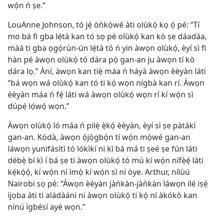
wọ́n ń ṣe.”
LouAnne Johnson, tó jẹ́ òǹkọ̀wé àti olùkọ́ kọ ọ́ pé: “Tí
mo bá fi gba lẹ́tà kan tó sọ pé olùkọ́ kan kò ṣe dáadáa,
màá ti gba ọgọ́rùn-ún lẹ́tà tó ń yin àwọn olùkọ́, èyí sì fi
hàn pé àwọn olùkọ́ tó dára pọ̀ gan-an ju àwọn tí kò
dára lọ.” Àní, àwọn kan tiẹ̀ máa ń háyà àwọn èèyàn láti
“bá wọn wá olùkọ́ kan tó ti kọ́ wọn nígbà kan rí. Àwọn
èèyàn máa ń fẹ́ láti wá àwọn olùkọ́ wọn rí kí wọ́n sì
dúpẹ́ lọ́wọ́ wọn.”
Àwọn olùkọ́ ló máa ń pilẹ̀ ẹ̀kọ́ èèyàn, èyí sì ṣe pàtàkì
gan-an. Kódà, àwọn ọ̀jọ̀gbọ́n tí wọ́n mọ̀wé gan-an
láwọn yunifásítì tó lókìkí ni kì bá má ti ṣeé ṣe fún láti
débẹ̀ bí kì í bá ṣe ti àwọn olùkọ́ tó mú kí wọ́n nífẹ̀ẹ́ láti
kẹ́kọ̀ọ́, kí wọ́n ní ìmọ̀ kí wọ́n sì ní òye. Arthur, nílùú
Nairobi sọ pé: “Àwọn èèyàn jàǹkàn-jàǹkàn láwọn ilé iṣẹ́
ìjọba àti ti aládàáni ni àwọn olùkọ́ ti kọ́ ní àkókò kan
nínú ìgbésí ayé wọn.”