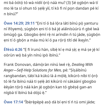
mi bá òótọ́ tó wà nídìí ọ̀rọ̀ náà mu? (3) Ṣé ọgbọ́n wà tí
mo lè ta sí ohun tó ṣẹlẹ̀ yìí, tí kò fi ní pọn dandan pé kí
n bínú?”
Òwe 14:29;
29:11
“Ẹni tí ó bá lọ́ra láti bínú pọ̀ yanturu
ní ìfòyemọ̀, ṣùgbọ́n ẹni tí ó bá jẹ́ aláìnísùúrù ń gbé ìwà
òmùgọ̀ ga. Gbogbo ẹ̀mí rẹ̀ ni arìndìn ń tú jáde, ṣùgbọ́n
ẹni tí ó gbọ́n a máa mú kí ó pa rọ́rọ́ títí dé ìkẹyìn.”
Éfésù 4:26
“Ẹ fi ìrunú hàn, síbẹ̀ kí ẹ má ṣẹ̀; ẹ má ṣe jẹ́ kí
oòrùn wọ̀ bá yín nínú ipò ìbínú.”
Frank Donovan, dámọ̀ràn nínú ìwé rẹ̀,
Dealing With
Anger—Self-Help Solutions for Men,
pé: “Ṣíṣàìbínú
rangbandan, tàbí ká kúkú là á mọ́lẹ̀, kíkúrò níbi tí ọ̀rọ̀
tó lè fa ìbínú náà ti ṣẹlẹ̀ àti kíkúrò ní sàkáání gbogbo
èèyàn tọ́rọ̀ náà kàn jẹ́ ọgbọ́n kan tó gbéṣẹ́ gan-an
nígbà tí ìbínú bá dójú ẹ̀.”
Òwe 17:14
“Ìbẹ̀rẹ̀pẹ̀pẹ̀ asọ̀ dà bí ẹni tí ń tú omi jáde;