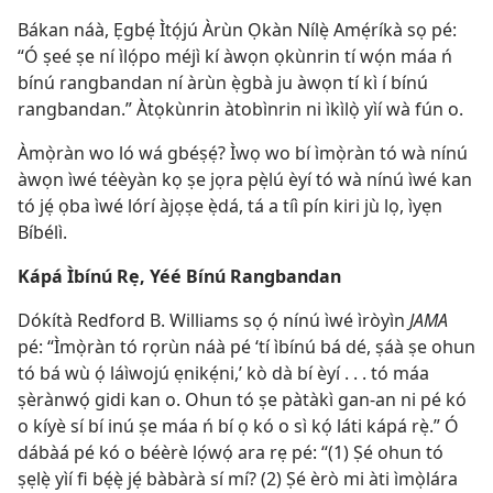
Bákan náà, Ẹgbẹ́ Ìtọ́jú Àrùn Ọkàn Nílẹ̀ Amẹ́ríkà sọ pé:
“Ó ṣeé ṣe ní ìlọ́po méjì kí àwọn ọkùnrin tí wọ́n máa ń
bínú rangbandan ní àrùn ẹ̀gbà ju àwọn tí kì í bínú
rangbandan.” Àtọkùnrin àtobìnrin ni ìkìlọ̀ yìí wà fún o.
Àmọ̀ràn wo ló wá gbéṣẹ́? Ìwọ wo bí ìmọ̀ràn tó wà nínú
àwọn ìwé téèyàn kọ ṣe jọra pẹ̀lú èyí tó wà nínú ìwé kan
tó jẹ́ ọba ìwé lórí àjọṣe ẹ̀dá, tá a tíì pín kiri jù lọ, ìyẹn
Bíbélì.
Kápá Ìbínú Rẹ, Yéé Bínú Rangbandan
Dókítà Redford B. Williams sọ ọ́ nínú ìwé ìròyìn
JAMA
pé: “Ìmọ̀ràn tó rọrùn náà pé ‘tí ìbínú bá dé, ṣáà ṣe ohun
tó bá wù ọ́ láìwojú ẹnikẹ́ni,’ kò dà bí èyí . . . tó máa
ṣèrànwọ́ gidi kan o. Ohun tó ṣe pàtàkì gan-an ni pé kó
o kíyè sí bí inú ṣe máa ń bí ọ kó o sì kọ́ láti kápá rẹ̀.” Ó
dábàá pé kó o béèrè lọ́wọ́ ara rẹ pé: “(1) Ṣé ohun tó
ṣẹlẹ̀ yìí fi bẹ́ẹ̀ jẹ́ bàbàrà sí mí? (2) Ṣé èrò mi àti ìmọ̀lára