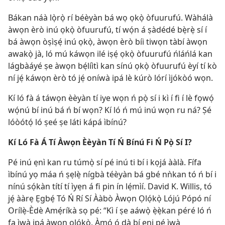
Bákan náà lọ̀rọ̀ rí béèyàn bá wọ ọkọ̀ òfuurufú. Wàhálà
àwọn èrò inú ọkọ̀ òfuurufú, tí wọ́n á ṣàdédé bẹ̀rẹ̀ sí í
bá àwọn òṣìṣẹ́ inú ọkọ̀, àwọn èrò bíi tiwọn tàbí àwọn
awakọ̀ jà, ló mú káwọn ilé iṣẹ́ ọkọ̀ òfuurufú ńláńlá kan
lágbàáyé ṣe àwọn bẹ́líìtì kan sínú ọkọ̀ òfuurufú èyí tí kò
ní jẹ́ káwọn èrò tó jẹ́ oníwà ipá lè kúrò lórí ìjókòó wọn.
Kí ló fà á táwọn èèyàn tí iye wọn ń pọ̀ sí i kì í fi í lè fọwọ́
wọ́nú bí inú bá ń bí wọn? Kí ló ń mú inú wọn ru ná? Ṣé
lóòótọ́ ló ṣeé ṣe láti kápá ìbínú?
Kí Ló Fà Á Tí Àwọn Èèyàn Tí Ń Bínú Fi Ń Pọ̀ Sí I?
Pé inú ẹnì kan ru túmọ̀ sí pé inú ti bí i kọjá ààlà. Fífa
ìbínú yọ máa ń ṣẹlẹ̀ nígbà téèyàn bá gbé nǹkan tó ń bí i
nínú sọ́kàn títí tí ìyẹn á fi pin ín lẹ́mìí. David K. Willis, tó
jẹ́ ààrẹ Ẹgbẹ́ Tó Ń Rí Sí Ààbò Àwọn Ọlọ́kọ̀ Lójú Pópó ní
Orílẹ̀-Èdè Amẹ́ríkà sọ pé: “Kì í ṣe aáwọ̀ ẹ̀ẹ̀kan péré ló ń
fa ìwà ipá àwọn ọlọ́kọ̀. Àmọ́ ó dà bí ẹni pé ìwà