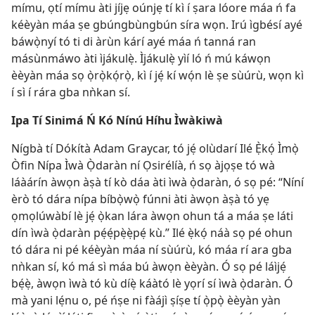
mímu, ọtí mímu àti jíjẹ oúnjẹ tí kì í ṣara lóore máa ń fa
kéèyàn máa ṣe gbúngbùngbún síra wọn. Irú ìgbésí ayé
báwọ̀nyí tó ti di àrùn kárí ayé máa ń tanná ran
másùnmáwo àti ìjákulẹ̀. Ìjákulẹ̀ yìí ló ń mú káwọn
èèyàn máa sọ ọ̀rọ̀kọ́rọ̀, kì í jẹ́ kí wọ́n lè ṣe sùúrù, wọn kì
í sì í rára gba nǹkan sí.
Ipa Tí Sinimá Ń Kó Nínú Híhu Ìwàkiwà
Nígbà tí Dókítà Adam Graycar, tó jẹ́ olùdarí Ilé Ẹ̀kọ́ Ìmọ̀
Òfin Nípa Ìwà Ọ̀daràn ní Ọsirélíà, ń sọ àjọṣe tó wà
láàárín àwọn àṣà tí kò dáa àti ìwà ọ̀daràn, ó sọ pé: “Níní
èrò tó dára nípa bíbọ̀wọ̀ fúnni àti àwọn àṣà tó yẹ
ọmọlúwàbí lè jẹ́ ọ̀kan lára àwọn ohun tá a máa ṣe láti
dín ìwà ọ̀daràn pẹ́ẹ́pẹ̀ẹ̀pẹ́ kù.” Ilé ẹ̀kọ́ náà sọ pé ohun
tó dára ni pé kéèyàn máa ní sùúrù, kó máa rí ara gba
nǹkan sí, kó má sì máa bú àwọn èèyàn. Ó sọ pé láìjẹ́
bẹ́ẹ̀, àwọn ìwà tó kù díẹ̀ káàtó lè yọrí sí ìwà ọ̀daràn. Ó
mà yani lẹ́nu o, pé ńṣe ni fàájì ṣíṣe tí ọ̀pọ̀ èèyàn yàn