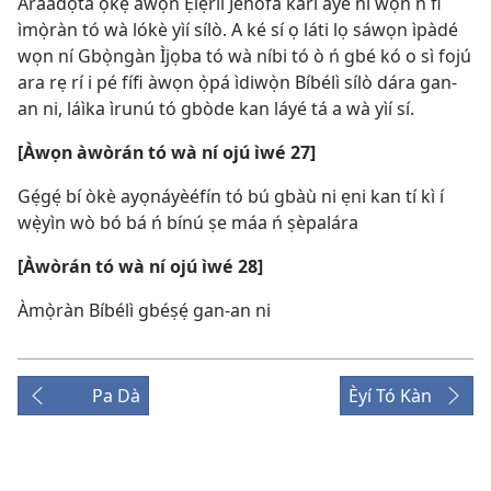
Àràádọ́ta ọ̀kẹ́ àwọn Ẹlẹ́rìí Jèhófà kárí ayé ni wọ́n ń fi
ìmọ̀ràn tó wà lókè yìí sílò. A ké sí ọ láti lọ sáwọn ìpàdé
wọn ní Gbọ̀ngàn Ìjọba tó wà níbi tó ò ń gbé kó o sì fojú
ara rẹ rí i pé fífi àwọn ọ̀pá ìdiwọ̀n Bíbélì sílò dára gan-
an ni, láìka ìrunú tó gbòde kan láyé tá a wà yìí sí.
[Àwọn àwòrán tó wà ní ojú ìwé 27]
Gẹ́gẹ́ bí òkè ayọnáyèéfín tó bú gbàù ni ẹni kan tí kì í
wẹ̀yìn wò bó bá ń bínú ṣe máa ń ṣèpalára
[Àwòrán tó wà ní ojú ìwé 28]
Àmọ̀ràn Bíbélì gbéṣẹ́ gan-an ni
Pa Dà
Èyí Tó Kàn