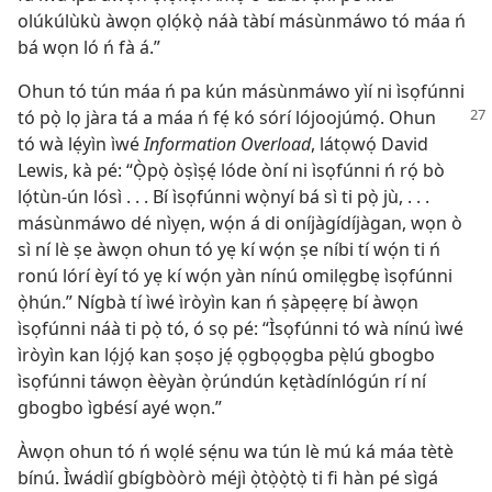
olúkúlùkù àwọn ọlọ́kọ̀ náà tàbí másùnmáwo tó máa ń
bá wọn ló ń fà á.”
Ohun tó tún máa ń pa kún másùnmáwo yìí ni ìsọfúnni
tó pọ̀ lọ jàra tá a máa ń fẹ́ kó sórí
lójoojúmọ́. Ohun
tó wà lẹ́yìn ìwé
Information Overload
, látọwọ́ David
Lewis, kà pé: “Ọ̀pọ̀ òṣìṣẹ́ lóde òní ni ìsọfúnni ń rọ́ bò
lọ́tùn-ún lósì . . . Bí ìsọfúnni wọ̀nyí bá sì ti pọ̀ jù, . . .
másùnmáwo dé nìyẹn, wọ́n á di oníjàgídíjàgan, wọn ò
sì ní lè ṣe àwọn ohun tó yẹ kí wọ́n ṣe níbi tí wọ́n ti ń
ronú lórí èyí tó yẹ kí wọ́n yàn nínú omilẹgbẹ ìsọfúnni
ọ̀hún.” Nígbà tí ìwé ìròyìn kan ń ṣàpẹẹrẹ bí àwọn
ìsọfúnni náà ti pọ̀ tó, ó sọ pé: “Ìsọfúnni tó wà nínú ìwé
ìròyìn kan lọ́jọ́ kan ṣoṣo jẹ́ ọgbọọgba pẹ̀lú gbogbo
ìsọfúnni táwọn èèyàn ọ̀rúndún kẹtàdínlógún rí ní
gbogbo ìgbésí ayé wọn.”
Àwọn ohun tó ń wọlé sẹ́nu wa tún lè mú ká máa tètè
bínú. Ìwádìí gbígbòòrò méjì ọ̀tọ̀ọ̀tọ̀ ti fi hàn pé sìgá