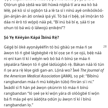
Ọlọ́run gbà ṣẹ̀dá wa láti hùwà nígbà tí ara wa kò bá
lélẹ̀, pé kò sì sí ọgbọ́n tá a lè ta sí i nínú ayé oníkòókòó-
jàn-ánjàn-án àti oníwà ipá yìí. Tó bá rí bẹ́ẹ̀, ṣé ìmọ̀ràn tó
dáa ni èrò tó wọ́pọ̀ náà pé, “Bí inú bá bí ẹ, ṣáà ti ṣe
ohun tó bá wù ọ́ láìwojú ẹnikẹ́ni”?
Ṣó Yẹ Kéèyàn Kápá Ìbínú Rẹ̀?
Gẹ́gẹ́ bí òkè ayọnáyèéfín tó bú
gbàù ṣe máa ń ṣe
àwọn tó ń gbé lágbègbè rẹ̀ bí ọṣẹ ṣe ń ṣe ojú, bẹ́ẹ̀ náà
ni ẹnì kan tí kì í wẹ̀yìn wò bó bá ń bínú ṣe máa ń
ṣèpalára fáwọn tó ń gbé ládùúgbò rẹ̀. Bákan náà ló tún
ń ṣe ara rẹ̀ léṣe gidi gan-an. Lọ́nà wo? Ìwé
The Journal of
the American Medical Association
(
JAMA
), sọ pé: “Bíbínú
rangbandan máa ń mú kéèyàn túbọ̀ fínràn sí i ni.”
Ìwádìí sì fi hàn pé àwọn ọkùnrin tó máa ń bínú
rangbandan “ló ṣeé ṣe kí wọ́n yára di olóògbé tí wọ́n
bá fi máa pé ẹni àádọ́ta ọdún ju àwọn tí kì í bínú
rangbandan lọ.”