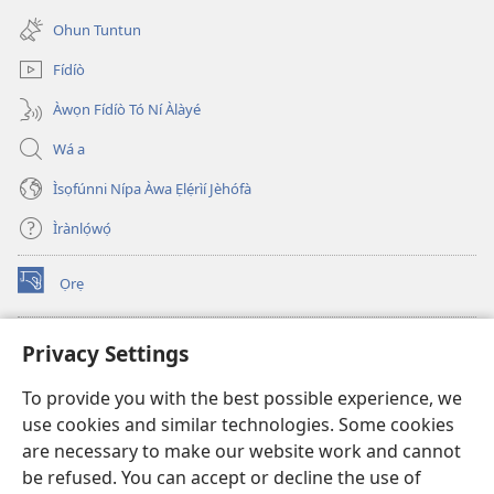
window)
new
Ohun Tuntun
window)
Fídíò
Àwọn Fídíò Tó Ní Àlàyé
Wá a
Ìsọfúnni Nípa Àwa Ẹlẹ́rìí Jèhófà
Ìrànlọ́wọ́
Ọrẹ
(opens
new
window)
ÀKÁ ÌWÉ ORÍ ÍŃTÁNẸ́Ẹ̀TÌ TI Watchtower™
Privacy Settings
(opens
new
®
JW Hub
To provide you with the best possible experience, we
window)
(opens
use cookies and similar technologies. Some cookies
new
®
JW Library
window)
are necessary to make our website work and cannot
be refused. You can accept or decline the use of
®
Watchtower Library