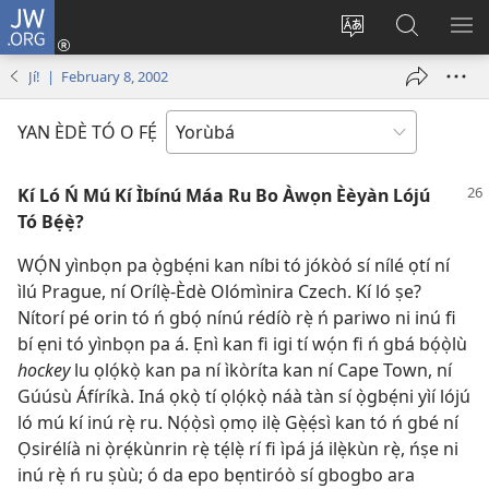
JW.ORG
Wọlé
(opens
Yí
Wa
GB
new
èdè
JW.ORG
YÍ
Jí! | February 8, 2002
window)
ìkànnì
JÁ
pa
YAN ÈDÈ TÓ O FẸ́
dà
Kí Ló Ń Mú Kí Ìbínú Máa Ru Bo Àwọn Èèyàn Lójú
Tó Bẹ́ẹ̀?
WỌ́N yìnbọn pa ọ̀gbẹ́ni kan níbi tó jókòó sí nílé ọtí ní
ìlú Prague, ní Orílẹ̀-Èdè Olómìnira Czech. Kí ló ṣe?
Nítorí pé orin tó ń gbọ́ nínú rédíò rẹ̀ ń pariwo ni inú fi
bí ẹni tó yìnbọn pa á. Ẹnì kan fi igi tí wọ́n fi ń gbá bọ́ọ̀lù
hockey
lu ọlọ́kọ̀ kan pa ní ìkòríta kan ní Cape Town, ní
Gúúsù Áfíríkà. Iná ọkọ̀ tí ọlọ́kọ̀ náà tàn sí ọ̀gbẹ́ni yìí lójú
ló mú kí inú rẹ̀ ru. Nọ́ọ̀sì ọmọ ilẹ̀ Gẹ̀ẹ́sì kan tó ń gbé ní
Ọsirélíà ni ọ̀rẹ́kùnrin rẹ̀ tẹ́lẹ̀ rí fi ìpá já ilẹ̀kùn rẹ̀, ńṣe ni
inú rẹ̀ ń ru ṣùù; ó da epo bẹntiróò sí gbogbo ara