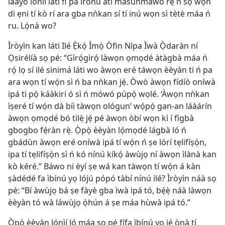
láàyò lónìí láti fi pa ìrònú àti másùnmáwo rẹ́ ń sọ wọ́n
di ẹni tí kò rí ara gba nǹkan sí tí inú wọn sì tètè máa ń
ru. Lọ́nà wo?
Ìròyìn kan láti Ilé Ẹ̀kọ́ Ìmọ̀ Òfin Nípa Ìwà Ọ̀daràn ní
Ọsirélíà sọ pé: “Gìrọ́gìrọ́ làwọn ọmọdé àtàgbà máa ń
rọ́ lọ sí ilé sinimá láti wo àwọn eré táwọn èèyàn ti ń pa
ara wọn tí wọ́n sì ń ba nǹkan jẹ́. Òwò àwọn fídíò oníwà
ipá ti pọ̀ káàkiri ó sì ń mówó púpọ̀ wọlé. ‘Àwọn nǹkan
ìṣeré tí wọ́n dà bíi tàwọn ológun’ wọ́pọ̀ gan-an láàárín
àwọn ọmọdé bó tilẹ̀ jẹ́ pé àwọn òbí wọn kì í fìgbà
gbogbo fẹ́ràn rẹ̀. Ọ̀pọ̀ èèyàn lọ́mọdé lágbà ló ń
gbádùn àwọn eré oníwà ipá tí wọ́n ń ṣe lórí tẹlifíṣọ̀n,
ipa tí tẹlifíṣọ̀n sì ń kó nínú kíkọ́ àwùjọ ní àwọn ìlànà kan
kò kéré.” Báwo ni èyí ṣe wá kan tàwọn tí wọ́n á kàn
ṣàdédé fa ìbínú yọ lójú pópó tàbí nínú ilé? Ìròyìn náà sọ
pé: “Bí àwùjọ bá ṣe fàyè gba ìwà ipá tó, bẹ́ẹ̀ náà làwọn
èèyàn tó wà láwùjọ ọ̀hún á ṣe máa hùwà ipá tó.”
Ọ̀pọ̀ èèyàn lónìí ló máa sọ pé fífa ìbínú yọ jẹ́ ọ̀nà tí