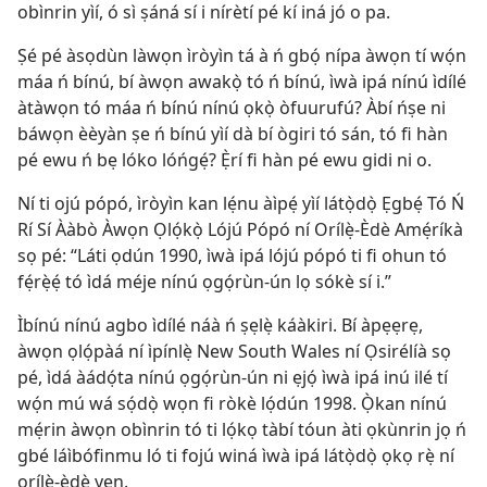
obìnrin yìí, ó sì ṣáná sí i nírètí pé kí iná jó o pa.
Ṣé pé àsọdùn làwọn ìròyìn tá à ń gbọ́ nípa àwọn tí wọ́n
máa ń bínú, bí àwọn awakọ̀ tó ń bínú, ìwà ipá nínú ìdílé
àtàwọn tó máa ń bínú nínú ọkọ̀ òfuurufú? Àbí ńṣe ni
báwọn èèyàn ṣe ń bínú yìí dà bí ògiri tó sán, tó fi hàn
pé ewu ń bẹ lóko lóńgẹ́? Ẹ̀rí fi hàn pé ewu gidi ni o.
Ní ti ojú pópó, ìròyìn kan lẹ́nu àìpẹ́ yìí látọ̀dọ̀ Ẹgbẹ́ Tó Ń
Rí Sí Ààbò Àwọn Ọlọ́kọ̀ Lójú Pópó ní Orílẹ̀-Èdè Amẹ́ríkà
sọ pé: “Láti ọdún 1990, ìwà ipá lójú pópó ti fi ohun tó
fẹ́rẹ̀ẹ́ tó ìdá méje nínú ọgọ́rùn-ún lọ sókè sí i.”
Ìbínú nínú agbo ìdílé náà ń ṣẹlẹ̀ káàkiri. Bí àpẹẹrẹ,
àwọn ọlọ́pàá ní ìpínlẹ̀ New South Wales ní Ọsirélíà sọ
pé, ìdá àádọ́ta nínú ọgọ́rùn-ún ni ẹjọ́ ìwà ipá inú ilé tí
wọ́n mú wá sọ́dọ̀ wọn fi ròkè lọ́dún 1998. Ọ̀kan nínú
mẹ́rin àwọn obìnrin tó ti lọ́kọ tàbí tóun àti ọkùnrin jọ ń
gbé láìbófinmu ló ti fojú winá ìwà ipá látọ̀dọ̀ ọkọ rẹ̀ ní
orílẹ̀-èdè yẹn.