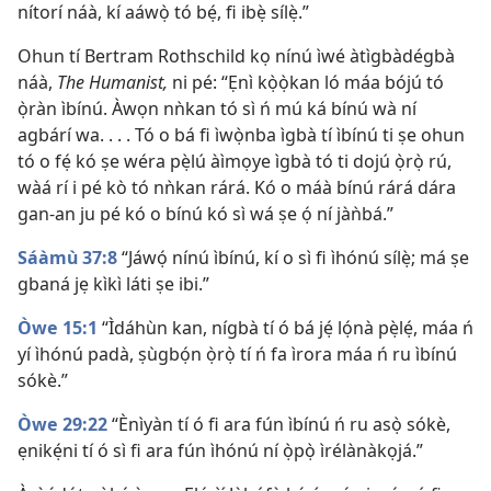
nítorí náà, kí aáwọ̀ tó bẹ́, fi ibẹ̀ sílẹ̀.”
Ohun tí Bertram Rothschild kọ nínú ìwé àtìgbàdégbà
náà,
The Humanist,
ni pé: “Ẹnì kọ̀ọ̀kan ló máa bójú tó
ọ̀ràn ìbínú. Àwọn nǹkan tó sì ń mú ká bínú wà ní
agbárí wa. . . . Tó o bá fi ìwọ̀nba ìgbà tí ìbínú ti ṣe ohun
tó o fẹ́ kó ṣe wéra pẹ̀lú àìmọye ìgbà tó ti dojú ọ̀rọ̀ rú,
wàá rí i pé kò tó nǹkan rárá. Kó o máà bínú rárá dára
gan-an ju pé kó o bínú kó sì wá ṣe ọ́ ní jàǹbá.”
Sáàmù 37:8
“Jáwọ́ nínú ìbínú, kí o sì fi ìhónú sílẹ̀; má ṣe
gbaná jẹ kìkì láti ṣe ibi.”
Òwe 15:1
“Ìdáhùn kan, nígbà tí ó bá jẹ́ lọ́nà pẹ̀lẹ́, máa ń
yí ìhónú padà, ṣùgbọ́n ọ̀rọ̀ tí ń fa ìrora máa ń ru ìbínú
sókè.”
Òwe 29:22
“Ènìyàn tí ó fi ara fún ìbínú ń ru asọ̀ sókè,
ẹnikẹ́ni tí ó sì fi ara fún ìhónú ní ọ̀pọ̀ ìrélànàkọjá.”