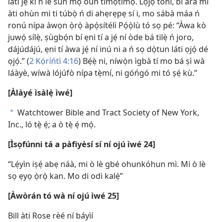
láti jẹ́ kí ń lè sún mọ́ òun tímọ́tímọ́. Lọ́jọ́ tòní, bí ara mi
àti ohùn mi ti túbọ̀ ń di ahẹrẹpẹ sí i, mo sábà máa ń
ronú nípa àwọn ọ̀rọ̀ àpọ́sítélì Pọ́ọ̀lù tó sọ pé: “Àwa kò
juwọ́ sílẹ̀, ṣùgbọ́n bí ẹni tí a jẹ́ ní òde bá tilẹ̀ ń joro,
dájúdájú, ẹni tí àwa jẹ́ ní inú ni a ń sọ dọ̀tun láti ọjọ́ dé
ọjọ́.” (
2 Kọ́ríńtì 4:16
) Bẹ́ẹ̀ ni, níwọ̀n ìgbà tí mo bá ṣì wà
láàyè, wíwà lójúfò nípa tẹ̀mí, ni góńgó mi tó ṣẹ́ kù.”
[Àlàyé ìsàlẹ̀ ìwé]
Watchtower Bible and Tract Society of New York,
a
Inc., ló tẹ̀ ẹ́; a ò tẹ̀ ẹ́ mọ́.
[Ìsọfúnni tá a pàfiyèsí sí ní ojú ìwé 24]
“Lẹ́yìn iṣẹ́ abẹ náà, mi ò lè gbé ohunkóhun mì. Mi ò lè
sọ ẹyọ ọ̀rọ̀ kan. Mo di odi kalẹ̀”
[Àwòrán tó wà ní ojú ìwé 25]
Bill àti Rose rèé ní báyìí