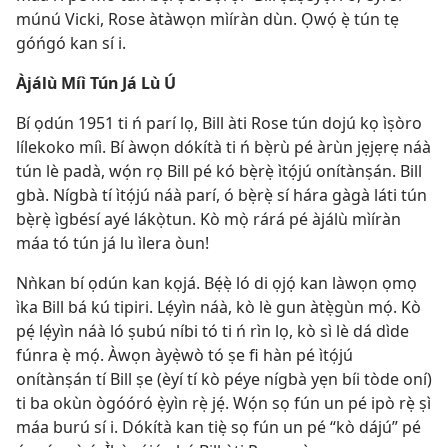
múnú Vicki, Rose àtàwọn mìíràn dùn. Ọwọ́ ẹ̀ tún tẹ
góńgó kan sí i.
Àjálù Míì Tún Já Lù Ú
Bí ọdún 1951 ti ń parí lọ, Bill àti Rose tún dojú kọ ìṣòro
lílekoko míì. Bí àwọn dókítà ti ń bẹ̀rù pé àrùn jẹjẹrẹ náà
tún lè padà, wọ́n rọ Bill pé kó bẹ̀rẹ̀ ìtọ́jú onítànṣán. Bill
gbà. Nígbà tí ìtọ́jú náà parí, ó bẹ̀rẹ̀ sí hára gàgà láti tún
bẹ̀rẹ̀ ìgbésí ayé lákọ̀tun. Kò mọ̀ rárá pé àjálù mìíràn
máa tó tún já lu ìlera òun!
Nǹkan bí ọdún kan kọjá. Bẹ́ẹ̀ ló di ọjọ́ kan làwọn ọmọ
ìka Bill bá kú tipiri. Lẹ́yìn náà, kò lè gun àtẹ̀gùn mọ́. Kò
pẹ́ lẹ́yìn náà ló ṣubú níbi tó ti ń rìn lọ, kò sì lè dá dìde
fúnra ẹ̀ mọ́. Àwọn àyẹ̀wò tó ṣe fi hàn pé ìtọ́jú
onítànṣán tí Bill ṣe (èyí tí kò péye nígbà yẹn bíi tòde oní)
ti ba okùn ògóóró ẹ̀yìn rẹ̀ jẹ́. Wọ́n sọ fún un pé ipò rẹ̀ ṣì
máa burú sí i. Dókítà kan tiẹ̀ sọ fún un pé “kò dájú” pé