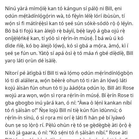
Nínú yàrá mímọ́lẹ̀ kan tó kángun sí pálọ̀ ni Bill, ẹni
ọdún mẹ́tàdínlọ́gọ́rin wà, tó fẹ̀yìn lélẹ̀ lórí ibùsùn, tí
wọ́n sì fi mátírẹ́ẹ̀sì kan tó ṣeé sún sókè-sódò rọ̀ ọ́ lẹ́yìn.
Bó bá ti fojú kan àlejò rẹ̀ báyìí, bẹ́ẹ̀ layọ̀ á gba ojú rẹ̀
oníjẹ̀lẹ́ńkẹ́ kan, tí yóò sì rẹ́rìn-ín músẹ́. Ì bá wù ú kó
dìde ńlẹ̀, kó bọ àlejò lọ́wọ́, kó sì gbá a mọ́ra, àmọ́, kì í
ṣeé ṣe fún un. Yàtọ̀ sí apá òsì ẹ̀ tó máa ń gbé díẹ̀díẹ̀, Bill
yarọ láti ọrùn dé ìsàlẹ̀.
Nítorí pé àtìgbà tí Bill ti wà lọ́mọ ọdún mẹ́rìndínlọ́gbọ̀n
ló ti di aláìlera, wọ́n béèrè ohun tó ti ràn án lọ́wọ́ láti
kojú àìsàn fún ohun tó ti ju àádọ́ta ọdún lọ. Bill àti Rose
wojú ara wọn, wọ́n sì rọra rẹ́rìn-ín músẹ́. Bí ẹ̀rín Rose ti
gba gbogbo inú yàrá kan, ó ní: “Àwa ò lẹ́nì kankan níbí
tó ń ṣàìsàn o!” Ńṣe lojú Bill ní tiẹ̀ kún fún ìdùnnú; ó
rẹ́rìn-ín sínú, ó sì rọra mi orí ẹ̀ láti fi hàn pé bí ìyàwó
òun ṣe sọ lọ̀rọ̀ rí. Pẹ̀lú ohùn rẹ̀ tó ṣe gẹ̀dẹ̀gbẹ̀ àti ọ̀rọ̀ ẹ̀
tí kò já gaara, ó ní: “Kò sẹ́ni tó ń ṣàìsàn níbí.” Rose àti