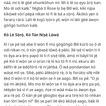
náà, mi ò lè gbé ohunkóhun mì. Mi ò lè sọ ẹyọ ọ̀rọ̀ kan.
Mo di odi kalẹ̀.” Nígbà tí Rose lọ bẹ Bill wò, kìkì nípa
kíkọ̀wé sórí pépà nìkan ló fi lè bá a sọ̀rọ̀. Àkókò yẹn ò
fararọ rárá. Láti lè kojú ìṣòro yìí, wọ́n ní láti gbé àwọn
góńgó tuntun kalẹ̀.
Kò Lè Sọ̀rọ̀, Kò Tún Níṣẹ́ Lọ́wọ́
Kì í ṣe pé iṣẹ́ abẹ tí wọ́n fi mú gògòńgò Bill kúrò sọ ọ́ di
odi nìkan ni, ó tún gbaṣẹ́ lọ́wọ́ ẹ̀ pẹ̀lú. Ilé iṣẹ́ tí wọ́n ti ń
to ẹ̀ya ara ẹ̀rọ papọ̀ ló ti ń ṣiṣẹ́ tẹ́lẹ̀, àmọ́ ní báyìí tó jẹ́
pé ihò tí wọ́n ṣe sí ọrùn rẹ̀ ló kù tó fi ń mí, ekuru àti
èéfín lè ṣe ẹ̀dọ̀fóró rẹ̀ ní jàǹbá. Ó wá pọndandan kó
wáṣẹ́ míì ṣe. Síbẹ̀, pẹ̀lú àìlèsọ̀rọ̀ rẹ̀, ó lọ forúkọ sílẹ̀ nílé
ẹ̀kọ́ tí wọ́n ti ń kọ́ bí wọ́n ṣe ń ṣe aago. Bill sọ pé: “O jọ
iṣẹ́ mi àkọ́kọ́. Mo mọ bí wọ́n ṣe ń to ẹ̀yà-ara ẹ̀rọ pa pọ̀,
téèyàn bá sì ń ṣe aago, ńṣe ni wàá máa to àwọn ẹ̀ya
ara rẹ̀ pọ̀. Ó kàn jẹ́ pé gbogbo ẹ̀ya ara tirẹ̀ kò tó nǹkan
kan lórí ìwọ̀n ni!” Bó ṣe parí ilé ẹ̀kọ́ ẹ̀kọ́ṣẹ́ aago, bẹ́ẹ̀ ló