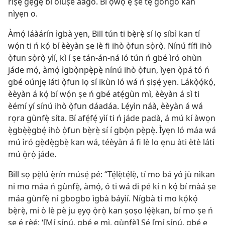
ríṣẹ́ gẹ́gẹ́ bi olùṣe aago. Bí ọwọ́ ẹ̀ ṣe tẹ góńgó kan
nìyẹn o.
Àmọ́ láàárín ìgbà yẹn, Bill tún ti bẹ̀rẹ̀ sí lọ síbì kan tí
wọ́n ti ń kọ́ bí èèyàn ṣe lè fi ihò ọ̀fun sọ̀rọ̀. Nínú fífi ihò
ọ̀fun sọ̀rọ̀ yìí, kì í ṣe tán-án-ná ló tún ń gbé ìró ohùn
jáde mọ́, àmọ́ ìgbọ̀npẹ̀pẹ̀ nínú ihò ọ̀fun, ìyẹn ọ̀pá tó ń
gbé oúnjẹ láti ọ̀fun lọ sí ikùn ló wá ń ṣiṣẹ́ yẹn. Lákọ̀ọ́kọ́,
èèyàn á kọ́ bí wọ́n ṣe ń gbé atẹ́gùn mì, èèyàn á sì ti
èémí yí sínú ihò ọ̀fun dáadáa. Lẹ́yìn náà, èèyàn á wá
rọra gùnfẹ̀ síta. Bí afẹ́fẹ́ yìí ti ń jáde padà, á mú kí àwọn
ẹ̀gbẹ̀ẹ̀gbẹ́ ihò ọ̀fun bẹ̀rẹ̀ sí í gbọ̀n pẹ̀pẹ̀. Ìyẹn ló máa wá
mú ìró gẹ̀dẹ̀gbẹ̀ kan wá, téèyàn á fi lè lo ẹnu àti ètè láti
mú ọ̀rọ̀ jáde.
Bill sọ pẹ̀lú ẹ̀rín músẹ́ pé: “Tẹ́lẹ̀tẹ́lẹ̀, tí mo bá yó jù nìkan
ni mo máa ń gùnfẹ̀, àmọ́, ó ti wá di pé kí n kọ́ bí màá ṣe
máa gùnfẹ̀ ní gbogbo ìgbà báyìí. Nígbà tí mo kọ́kọ́
bẹ̀rẹ̀, mi ò lè pè ju ẹyọ ọ̀rọ̀ kan ṣoṣo lẹ́ẹ̀kan, bí mo ṣe ń
ṣe é rèé: ‘[Mí sínú, gbé e mì, gùnfẹ̀] Ṣé [mí sínú, gbé e