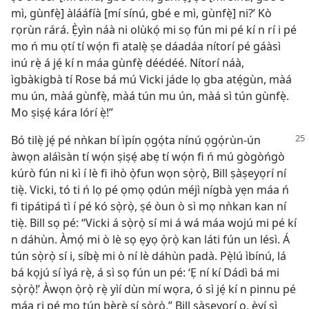
mì, gùnfẹ̀] àlááfíà [mí sínú, gbé e mì, gùnfẹ̀] ni?’ Kò
rọrùn rárá. Ẹ̀yìn náà ni olùkọ́ mi sọ fún mi pé kí n rí i pé
mo ń mu ọtí tí wọ́n fi atalẹ̀ ṣe dáadáa nítorí pé gáàsì
inú rẹ̀ á jẹ́ kí n máa gùnfẹ̀ déédéé. Nítorí náà,
ìgbàkigbà tí Rose bá mú Vicki jáde lọ gba atẹ́gùn, màá
mu ún, màá gùnfẹ̀, màá tún mu ún, màá sì tún gùnfẹ̀.
Mo ṣiṣẹ́ kára lórí ẹ̀!”
Bó tilẹ̀ jẹ́ pé nǹkan bí ìpín ọgọ́ta nínú ọgọ́rùn-ún
àwọn aláìsàn tí wọ́n ṣiṣẹ́ abẹ tí wọ́n fi ń mú gògòńgò
kúrò fún ni kì í lè fi ihò ọ̀fun wọn sọ̀rọ̀, Bill ṣàṣeyọrí ní
tiẹ̀. Vicki, tó ti ń lọ pé ọmọ ọdún méjì nígbà yẹn máa ń
fi tipátipá tì í pé kó sọ̀rọ̀, ṣé òun ò sì mọ nǹkan kan ní
tiẹ̀. Bill sọ pé: “Vicki á sọ̀rọ̀ sí mi á wá máa wojú mi pé kí
n dáhùn. Àmọ́ mi ò lè sọ ẹyọ ọ̀rọ̀ kan láti fún un lésì. Á
tún sọ̀rọ̀ sí i, síbẹ̀ mi ò ní lè dáhùn padà. Pẹ̀lú ìbínú, lá
bá kọjú sí ìyá rẹ̀, á sì sọ fún un pé: ‘Ẹ ní kí Dádì bá mi
sọ̀rọ̀!’ Àwọn ọ̀rọ̀ rẹ̀ yìí dùn mí wọra, ó sì jẹ́ kí n pinnu pé
máa ri pé mo tún bẹ̀rẹ̀ sí sọ̀rọ̀.” Bill ṣàṣeyọrí o, èyí sì