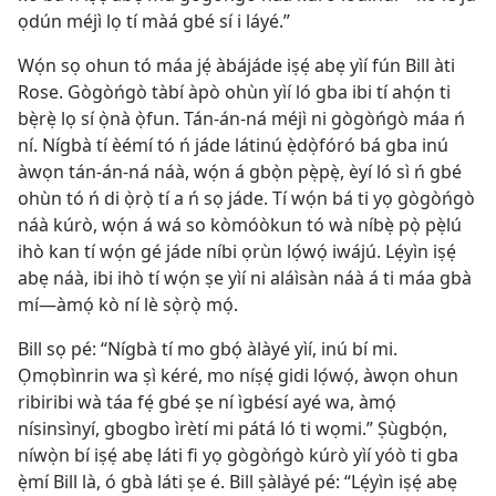
ọdún méjì lọ tí màá gbé sí i láyé.”
Wọ́n sọ ohun tó máa jẹ́ àbájáde iṣẹ́ abẹ yìí fún Bill àti
Rose. Gògòńgò tàbí àpò ohùn yìí ló gba ibi tí ahọ́n ti
bẹ̀rẹ̀ lọ sí ọ̀nà ọ̀fun. Tán-án-ná méjì ni gògòńgò máa ń
ní. Nígbà tí èémí tó ń jáde látinú ẹ̀dọ̀fóró bá gba inú
àwọn tán-án-ná náà, wọ́n á gbọ̀n pẹ̀pẹ̀, èyí ló sì ń gbé
ohùn tó ń di ọ̀rọ̀ tí a ń sọ jáde. Tí wọ́n bá ti yọ gògòńgò
náà kúrò, wọ́n á wá so kòmóòkun tó wà níbẹ̀ pọ̀ pẹ̀lú
ihò kan tí wọ́n gé jáde níbi ọrùn lọ́wọ́ iwájú. Lẹ́yìn iṣẹ́
abẹ náà, ibi ihò tí wọ́n ṣe yìí ni aláìsàn náà á ti máa gbà
mí—àmọ́ kò ní lè sọ̀rọ̀ mọ́.
Bill sọ pé: “Nígbà tí mo gbọ́ àlàyé yìí, inú bí mi.
Ọmọbìnrin wa ṣì kéré, mo níṣẹ́ gidi lọ́wọ́, àwọn ohun
ribiribi wà táa fẹ́ gbé ṣe ní ìgbésí ayé wa, àmọ́
nísinsìnyí, gbogbo ìrètí mi pátá ló ti wọmi.” Ṣùgbọ́n,
níwọ̀n bí iṣẹ́ abẹ láti fi yọ gògòńgò kúrò yìí yóò ti gba
ẹ̀mí Bill là, ó gbà láti ṣe é. Bill ṣàlàyé pé: “Lẹ́yìn iṣẹ́ abẹ