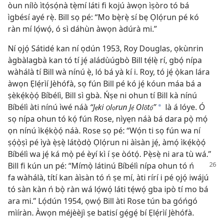
òun nílò ìtọ́sọ́nà tẹ̀mí láti fi kojú àwọn ìṣòro tó bá
ìgbésí ayé rẹ̀. Bill sọ pé: “Mo bẹ̀rẹ̀ sí bẹ Ọlọ́run pé kó
ràn mí lọ́wọ́, ó sì dáhùn àwọn àdúrà mi.”
Ní ọjọ́ Sátidé kan ní ọdún 1953, Roy Douglas, ọkùnrin
àgbàlagbà kan tó tí jẹ́ aládùúgbò Bill tẹ́lẹ̀ rí, gbọ́ nípa
wàhálà tí Bill wà nínú ẹ̀, ló bá yà kí i. Roy, tó jẹ́ ọ̀kan lára
àwọn Ẹlẹ́rìí Jèhófà, sọ fún Bill pé kó jẹ́ kóun máa bá a
ṣèkẹ́kọ̀ọ́ Bíbélì, Bill sì gbà. Ńṣe ni ohun tí Bill kà nínú
Bíbélì àti nínú ìwé náà
“J
ki
l
run J
Ol
t
”
là á lóye. Ó
a
ẹ
Ọ
ọ
ẹ́
õ
ọ́
sọ nípa ohun tó kọ́ fún Rose, nìyẹn náà bá dara pọ̀ mọ́
ọn nínú ìkẹ́kọ̀ọ́ náà. Rose sọ pé: “Wọ́n ti sọ fún wa ní
ṣọ́ọ̀ṣì pé ìyà ẹ̀ṣẹ̀ látọ̀dọ̀ Ọlọ́run ni àìsàn jẹ́, àmọ́ ìkẹ́kọ̀ọ́
Bíbélì wa jẹ́ ká mọ̀ pé èyí kì í ṣe òótọ́. Pẹ̀sẹ̀ ni ara tù wá.”
Bill fi kún un pé: “Mímọ̀ látinú Bíbélì nípa ohun tó
ń
fa wàhálà, títí kan àìsàn tó ń ṣe mí, àti rírí i pé ọjọ́ iwájú
tó sàn kàn ń bọ̀ ràn wá lọ́wọ́ láti tẹ́wọ́ gba ipò tí mo bá
ara mi.” Lọ́dún 1954, ọwọ́ Bill àti Rose tún ba góńgó
mìíràn. Àwọn méjèèjì ṣe batisí gẹ́gẹ́ bí Ẹlẹ́rìí Jèhófà.