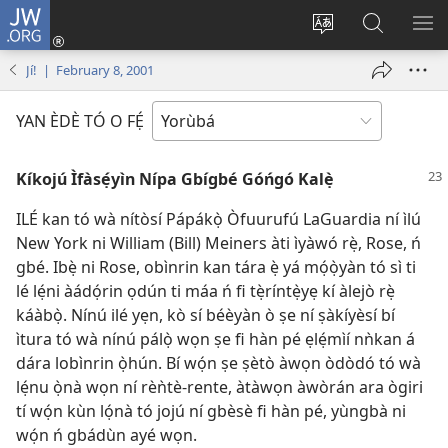
JW.ORG
Wọlé
(opens
Yí
Wa
GB
new
èdè
JW.ORG
YÍ
Jí! | February 8, 2001
window)
ìkànnì
JÁ
pa
YAN ÈDÈ TÓ O FẸ́
dà
Kíkojú Ìfàsẹ́yìn Nípa Gbígbé Góńgó Kalẹ̀
ILÉ kan tó wà nítòsí Pápákọ̀ Òfuurufú LaGuardia ní ìlú
New York ni William (Bill) Meiners àti ìyàwó rẹ̀, Rose, ń
gbé. Ibẹ̀ ni Rose, obìnrin kan tára ẹ̀ yá mọ́ọ̀yàn tó sì ti
lé lẹ́ni àádọ́rin ọdún ti máa ń fi tẹ̀ríntẹ̀yẹ kí àlejò rẹ̀
káàbọ̀. Nínú ilé yẹn, kò sí béèyàn ò ṣe ní ṣàkíyèsí bí
ìtura tó wà nínú pálọ̀ wọn ṣe fi hàn pé ẹlẹ́mìí nǹkan á
dára lobìnrin ọ̀hún. Bí wọ́n ṣe ṣètò àwọn òdòdó tó wà
lẹ́nu ọ̀nà wọn ní rèǹtè-rente, àtàwọn àwòrán ara ògiri
tí wọ́n kùn lọ́nà tó jojú ní gbèsè fi hàn pé, yùngbà ni
wọ́n ń gbádùn ayé wọn.