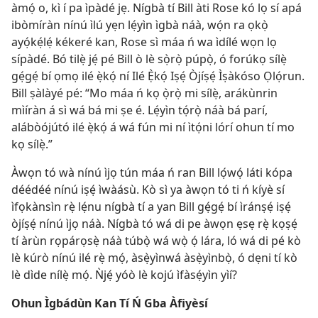
àmọ́ o, kì í pa ìpàdé jẹ. Nígbà tí Bill àti Rose kó lọ sí apá
ibòmíràn nínú ìlú yẹn lẹ́yìn ìgbà náà, wọ́n ra ọkọ̀
ayọ́kẹ́lẹ́ kékeré kan, Rose sì máa ń wa ìdílé wọn lọ
sípàdé. Bó tilẹ̀ jẹ́ pé Bill ò lè sọ̀rọ̀ púpọ̀, ó forúkọ sílẹ̀
gẹ́gẹ́ bí ọmọ ilé ẹ̀kọ́ ní Ilé Ẹ̀kọ́ Iṣẹ́ Òjíṣẹ́ Ìṣàkóso Ọlọ́run.
Bill ṣàlàyé pé: “Mo máa ń kọ ọ̀rọ̀ mi sílẹ̀, arákùnrin
mìíràn á sì wá bá mi ṣe é. Lẹ́yìn tọ́rọ̀ náà bá parí,
alábòójútó ilé ẹ̀kọ́ á wá fún mi ní ìtọ́ni lórí ohun tí mo
kọ sílẹ̀.”
Àwọn tó wà nínú ìjọ tún máa ń ran Bill lọ́wọ́ láti kópa
déédéé nínú iṣẹ́ ìwàásù. Kò sì ya àwọn tó ti ń kíyè sí
ìfọkànsìn rẹ̀ lẹ́nu nígbà tí a yan Bill gẹ́gẹ́ bí ìránṣẹ́ iṣẹ́
òjíṣẹ́ nínú ìjọ náà. Nígbà tó wá di pe àwọn ẹsẹ rẹ̀ kọṣẹ́
tí àrùn rọpárọsẹ̀ náà túbọ̀ wá wọ̀ ọ́ lára, ló wá di pé kò
lè kúrò nínú ilé rẹ̀ mọ́, àsẹ̀yìnwá àsẹ̀yìnbọ̀, ó dẹni tí kò
lè dìde nílẹ̀ mọ́. Ǹjẹ́ yóò lè kojú ìfàsẹ́yìn yìí?
Ohun Ìgbádùn Kan Tí Ń Gba Àfiyèsí