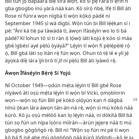
Bill tún jọ dápàárá díẹ̀ síra wọn, kò sì pẹ́ rárá ti ẹ̀rín fi
gba gbogbo inú yàrá náà kan. Kò sírọ́ ńbẹ̀, ìfẹ́ tí Bill àti
Rose ní fúnra wọn nígbà tí wọ́n kọ́kọ́ pàdé ní
September 1945 ṣì wà digbí. Wọ́n tún bi Bill lẹ́ẹ̀kan sí i
pé: “Àní ká tiẹ̀ pa tàwàdà tì, àwọn ìfàsẹ́yìn wo lo ti bá
pàdé? Kí lohun tó sì ti ràn ọ́ lọ́wọ́ láti kojú ẹ̀ kóo sì máa
gbé ìgbésí ayé pẹ̀lú ọ̀yàyà?” Lẹ́yìn tí wọ́n fi pẹ̀lẹ́pẹ̀lẹ́ rọ̀
ọ́, Bill gbà láti sọ ìtàn rẹ̀ fún wọn. Ohun tó tẹ̀ lé e yìí jẹ́
àyọkà díẹ̀ lára ìjíròrò tí
J
!
ní pẹ̀lú Bill àti ìyàwó rẹ̀.
í
Àwọn Ìfàsẹ́yìn Bẹ̀rẹ̀ Sí Yọjú
Ní October 1949—ọdún mẹ́ta lẹ́yìn tí Bill gbé Rose
níyàwó àti oṣù mẹ́ta lẹ́yìn tí wọ́n bí Vicki, ọmọbìnrin
wọn—wọ́n sọ fún Bill pé
kókó ọlọ́yún kan ń dàgbà
nínú ọ̀kan lára àwọn tán-án-ná rẹ̀, wọ́n sì mú kókó náà
kúrò. Kò ju oṣù mélòó kan lọ lẹ́yìn náà, ni dókítà Bill bá
tún sọ fún un nípa ìṣòro mìíràn—àrùn jẹjẹrẹ náà ti mú
gbogbo gògòńgò rẹ̀. Bill ní: “Wọ́n sọ fún mi pé tí wọn
kò bá fi iṣẹ́ abẹ mú gògòńgò náà kúrò lódindi—kò le ju