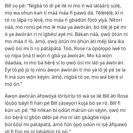
Bill sọ pé: “Nígbà tó di pé ilé ni mo ń wà látàárọ̀ ṣúlẹ̀,
mo wa ohun kan tí màá máa fi pawọ́ dà. Tẹ́lẹ̀tẹ́lẹ̀, kí n
tó rọ lápá rọ lẹ́sẹ̀, mo máa ń gbádùn fọ́tò yíyà. Nítorí
náà, mo ronú pé mo lè máa ya àwòrán, bó tilẹ̀ jẹ́ pé mi
ò ya àwòrán rí ní ìgbésí ayé mi. Bákan náà, ọwọ́ ọ̀tún ni
mo máa ń lò, àmọ́, ọwọ́ ọ̀tún mi ọ̀hún àti méjì lára ìka
ọwọ́ òsì mi ti rọ pátápátá. Tóò, Rose ra ọ̀pọ̀lọpọ̀ ìwé tó
sọ nípa ọ̀nà tí wọ́n ń gbà ya àwòrán. Mo kà wọ́n
dáadáa, ni mo bá bẹ̀rẹ̀ sí lo ọwọ́ òsì mi láti ya àwòrán.
Èyí tó pọ̀ jù lọ nínú àwọn àwòrán tí mo yà ló jẹ́ pé ṣe la
fi iná sun wọ́n kẹ́yìn, àmọ́, nígbà tó ṣe, mo wá bẹ̀rẹ̀ sí
mọ̀ ọ́n.”
Àwọn àwòrán àfọwọ́yà lóríṣiríṣi tó wá ṣe ilé Bill àti Rose
lọ́ṣọ̀ọ́ báyìí fi hàn pé Bill ṣàṣeyọrí kọjá bó ṣe rò. Bill fi
kún un pé: “Ní nǹkan bí ọdún márùn-ún sẹ́yìn, ọwọ́ mi
òsì bẹ̀rẹ̀ sí gbọ̀n débi pé mo ní láti gbàgbé nípa
búrọ́ọ̀ṣì mi pátápátá, àmọ́ fún ọ̀pọ̀ ọdún ni iṣẹ́ àfipawọ́
yìí fi fún mi ní ìgbádùn tó pọ̀.”