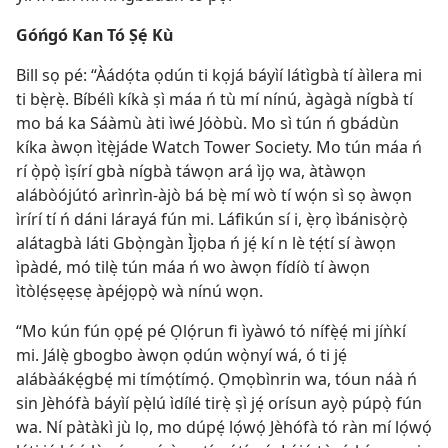
Góńgó Kan Tó Ṣẹ́ Kù
Bill sọ pé: “Àádọ́ta ọdún ti kọjá báyìí látìgbà tí àìlera mi
ti bẹ̀rẹ̀. Bíbélì kíkà ṣì máa ń tù mí nínú, àgàgà nígbà tí
mo bá ka Sáàmù àti ìwé Jóòbù. Mo sì tún ń gbádùn
kíka àwọn ìtẹ̀jáde Watch Tower Society. Mo tún máa ń
rí ọ̀pọ̀ ìṣírí gbà nígbà táwọn ará ìjọ wa, àtàwọn
alábòójútó arìnrìn-àjò bá bẹ̀ mí wò tí wọ́n sì sọ àwọn
ìrírí tí ń dáni lárayá fún mi. Láfikún sí i, ẹ̀rọ ìbánisọ̀rọ̀
alátagbà láti Gbọ̀ngàn Ìjọba ń jẹ́ kí n lè tẹ́tí sí àwọn
ìpàdé, mó tilẹ̀ tún máa ń wo àwọn fídíò tí àwọn
ìtòlẹ́sẹẹsẹ àpéjọpọ̀ wà nínú wọn.
“Mo kún fún ọpẹ́ pé Ọlọ́run fi ìyàwó tó nífẹ̀ẹ́ mi jíǹkí
mi. Jálẹ̀ gbogbo àwọn ọdún wọ̀nyí wá, ó ti jẹ́
alábàákẹ́gbẹ́ mi tímọ́tímọ́. Ọmọbìnrin wa, tóun náà ń
sin Jèhófà báyìí pẹ̀lú ìdílé tirẹ̀ ṣì jẹ́ orísun ayọ̀ púpọ̀ fún
wa. Ní pàtàkì jù lọ, mo dúpẹ́ lọ́wọ́ Jèhófà tó ràn mí lọ́wọ́