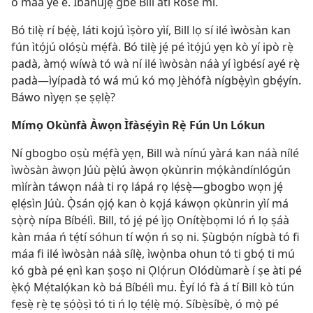
ó máa yè é. Ìbànújẹ́ gbé Bill àti Rose mì.
Bó tilẹ̀ rí bẹ́ẹ̀, láti kojú ìṣòro yìí, Bill lọ sí ilé ìwòsàn kan
fún ìtọ́jú olóṣù mẹ́fà. Bó tilẹ̀ jẹ́ pé ìtọ́jú yẹn kò yí ipò rẹ̀
padà, àmọ́ wíwà tó wà ní ilé ìwòsàn náà yí ìgbésí ayé rẹ̀
padà—ìyípadà tó wá mú kó mọ Jèhófà nígbẹ̀yìn gbẹ́yín.
Báwo nìyẹn ṣe ṣẹlẹ̀?
Mímọ Okùnfà Àwọn Ìfàsẹ́yìn Rẹ̀ Fún Un Lókun
Ní gbogbo oṣù mẹ́fà yẹn, Bill wà nínú yàrá kan náà nílé
ìwòsàn àwọn Júù pẹ̀lú àwọn ọkùnrin mọ́kàndínlógún
mìíràn táwọn náà ti rọ lápá rọ lẹ́sẹ̀—gbogbo wọn jẹ́
ẹlẹ́sìn Júù. Ọ̀sán ọjọ́ kan ò kọjá káwọn ọkùnrin yìí má
sọ̀rọ̀ nípa Bíbélì. Bill, tó jẹ́ pé ìjọ Onítẹ̀bọmi ló ń lọ ṣáà
kàn máa ń tẹ́tí sóhun tí wọ́n ń sọ ni. Ṣùgbọ́n nígbà tó fi
máa fi ilé ìwòsàn náà sílẹ̀, ìwọ̀nba ohun tó ti gbọ́ ti mú
kó gbà pé ẹnì kan ṣoṣo ni Ọlọ́run Olódùmarè í ṣe àti pé
ẹ̀kọ́ Mẹ́talọ́kan kò bá Bíbélì mu. Èyí ló fà á tí Bill kò tún
fẹsẹ̀ rẹ̀ tẹ ṣọ́ọ̀ṣì tó ti ń lọ tẹ́lẹ̀ mọ́. Síbẹ̀síbẹ̀, ó mọ̀ pé