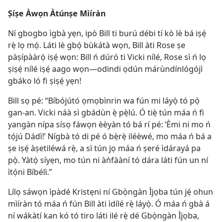
Ṣíṣe Àwọn Àtúnṣe Mìíràn
Ní gbogbo ìgbà yẹn, ipò Bill ti burú débi tí kò lè bá iṣẹ́
rẹ̀ lọ mọ́. Láti lè gbọ́ bùkátà wọn, Bill àti Rose ṣe
pàṣípààrọ̀ iṣẹ́ wọn: Bill ń dúró ti Vicki nílé, Rose sì ń lọ
ṣiṣẹ́ nílé iṣẹ́ aago wọn—odindi ọdún márùndínlógójì
gbáko ló fi ṣiṣẹ́ yẹn!
Bill sọ pé: “Bíbójútó ọmọbìnrin wa fún mi láyọ̀ tó pọ̀
gan-an. Vicki náà sì gbádùn ẹ̀ pẹ̀lú. Ó tiẹ̀ tún máa ń fi
yangàn nípa sísọ fáwọn èèyàn tó bá rí pé: ‘Èmi ni mo ń
tọ́jú Dádì!’ Nígbà tó di pé ó bẹ̀rẹ̀ iléèwé, mo máa ń bá a
ṣe iṣẹ́ àṣetiléwá rẹ̀, a sì tún jọ máa ń ṣeré ìdárayá pa
pọ̀. Yàtọ̀ síyẹn, mo tún ni àǹfààní tó dára láti fún un ní
ìtọ́ni Bíbélì.”
Lílọ sáwọn ìpàdé Kristẹni ní Gbọ̀ngàn Ìjọba tún jẹ́ ohun
mìíràn tó máa ń fún Bill àti ìdílé rẹ̀ láyọ̀. Ó máa ń gbà á
ní wákàtí kan kó tó tiro láti ilé rẹ̀ dé Gbọ̀ngàn Ìjọba,