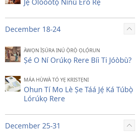
Jẹ́ Olóòótọ́ Nínú Èrò Rẹ
December 18-24
Fi
èyí
tó
ÀWỌN ÌṢÚRA INÚ Ọ̀RỌ̀ ỌLỌ́RUN
pọ̀
Ṣé O Ní Orúkọ Rere Bíi Ti Jóòbù?
hàn
MÁA HÙWÀ TÓ YẸ KRISTẸNI
Ohun Tí Mo Lè Ṣe Táá Jẹ́ Ká Túbọ̀
Lórúkọ Rere
December 25-31
Fi
èyí