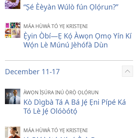
pọ̀
“Ṣé Èèyàn Wúlò fún Ọlọ́run?”
hàn
MÁA HÙWÀ TÓ YẸ KRISTẸNI
Ẹ̀yin Òbí​—⁠Ẹ Kọ́ Àwọn Ọmọ Yín Kí
Wọ́n Lè Múnú Jèhófà Dùn
December 11-17
Fi
èyí
tó
ÀWỌN ÌṢÚRA INÚ Ọ̀RỌ̀ ỌLỌ́RUN
pọ̀
Kò Dìgbà Tá A Bá Jẹ́ Ẹni Pípé Ká
hàn
Tó Lè Jẹ́ Olóòótọ́
MÁA HÙWÀ TÓ YẸ KRISTẸNI