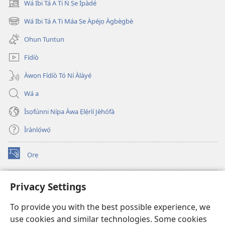
Wá Ibi Tá A Ti Ń Ṣe Ìpàdé
(opens
2023
new
Wá Ibi Tá A Ti Máa Ṣe Àpéjọ Àgbègbè
(opens
window)
new
Ohun Tuntun
window)
Fídíò
Àwọn Fídíò Tó Ní Àlàyé
Wá a
Ìsọfúnni Nípa Àwa Ẹlẹ́rìí Jèhófà
Ìrànlọ́wọ́
Ọrẹ
(opens
new
window)
ÀKÁ ÌWÉ ORÍ ÍŃTÁNẸ́Ẹ̀TÌ TI Watchtower™
Privacy Settings
(opens
new
®
JW Hub
To provide you with the best possible experience, we
window)
(opens
use cookies and similar technologies. Some cookies
new