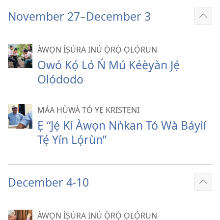
November 27–December 3
Fi
èyí
tó
ÀWỌN ÌṢÚRA INÚ Ọ̀RỌ̀ ỌLỌ́RUN
pọ̀
Owó Kọ́ Ló Ń Mú Kéèyàn Jẹ́
hàn
Olódodo
MÁA HÙWÀ TÓ YẸ KRISTẸNI
Ẹ “Jẹ́ Kí Àwọn Nǹkan Tó Wà Báyìí
Tẹ́ Yín Lọ́rùn”
December 4-10
Fi
èyí
tó
ÀWỌN ÌṢÚRA INÚ Ọ̀RỌ̀ ỌLỌ́RUN