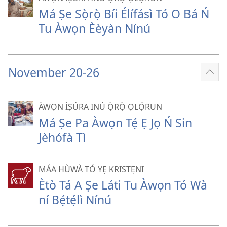
pọ̀
Má Ṣe Sọ̀rọ̀ Bíi Élífásì Tó O Bá Ń
hàn
Tu Àwọn Èèyàn Nínú
November 20-26
Fi
èyí
tó
ÀWỌN ÌṢÚRA INÚ Ọ̀RỌ̀ ỌLỌ́RUN
pọ̀
Má Ṣe Pa Àwọn Tẹ́ Ẹ Jọ Ń Sin
hàn
Jèhófà Tì
MÁA HÙWÀ TÓ YẸ KRISTẸNI
Ètò Tá A Ṣe Láti Tu Àwọn Tó Wà
ní Bẹ́tẹ́lì Nínú