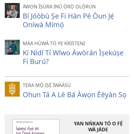
tó
ÀWỌN ÌṢÚRA INÚ Ọ̀RỌ̀ ỌLỌ́RUN
pọ̀
Bí Jóòbù Ṣe Fi Hàn Pé Òun Jẹ́
hàn
Oníwà Mímọ́
MÁA HÙWÀ TÓ YẸ KRISTẸNI
Kí Nìdí Tí Wíwo Àwòrán Ìṣekúṣe
Fi Burú?
TẸRA MỌ́ IṢẸ́ ÌWÀÁSÙ
Ohun Tá A Lè Bá Àwọn Èèyàn Sọ
YAN NǸKAN TÓ O FẸ́
WÀ JÁDE