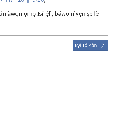
 fún àwọn ọmọ Ísírẹ́lì, báwo nìyẹn ṣe lè
Èyí Tó Kàn