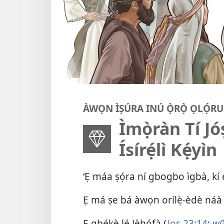
ÀWỌN ÌṢÚRA INÚ Ọ̀RỌ̀ ỌLỌ́R
Ìmọ̀ràn Tí 
Ísírẹ́lì Kẹ́yìn
‘Ẹ máa ṣọ́ra ní gbogbo ìgbà, kí ẹ
Ẹ má ṣe bá àwọn orílẹ̀-èdè náà 
Ẹ gbẹ́kẹ̀ lé Jèhófà (
Joṣ 23:14
;
w