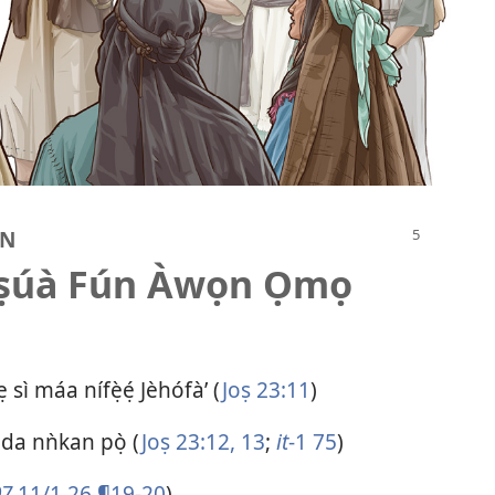
UN
Jóṣúà Fún Àwọn Ọmọ
 sì máa nífẹ̀ẹ́ Jèhófà’ (
Joṣ 23:11
)
da nǹkan pọ̀ (
Joṣ 23:12, 13
;
it
-1 75
)
07
11/1 26 ¶19-20
)