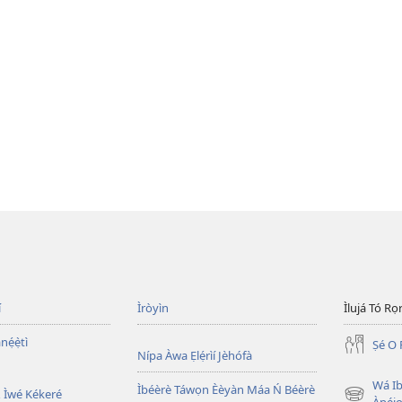
í
Ìròyìn
Ìlujá Tó Ro
nẹ́ẹ̀tì
Ṣé O 
Nípa Àwa Ẹlẹ́rìí Jèhófà
Wá Ib
Ìbéèrè Táwọn Èèyàn Máa Ń Béèrè
 Ìwé Kékeré
(opens