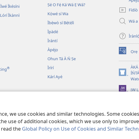
Àpéjo
Ṣé O Fẹ́ Ká Wá Ẹ Wá?
new
 Ìwé Ìkésíni
Fídíò
window)
Kọ̀wé sí Wa
órí Ìkànnì
Wá a
Ìbẹ̀wò sí Bẹ́tẹ́lì
Ìpàdé
Ìrànló
Ìrántí
Àpéjọ
Ọrẹ
(opens
Ohun Tá À Ń Ṣe
new
window)
ÀKÁ
Ìrírí
®
ting
ÍŃTÁ
(opens
Kárí Ayé
Wat
new
window)
JW L
n Bíbélì Tá A Gbohùn
 Ẹni Ṣe Eré Ìtàn
ence, we use cookies and similar technologies. Some cooki
the use of additional cookies, which we use only to improve 
, read the
Global Policy on Use of Cookies and Similar Tech