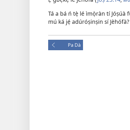
Tá a bá ń tẹ̀ lé ìmọ̀ràn tí Jóṣúà
mú ká jẹ́ adúróṣinṣin sí Jèhófà?
Pa Dà