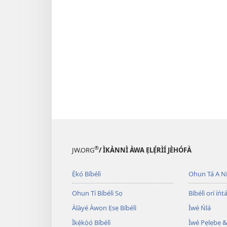
®
JW.ORG
/ ÌKÀNNÌ ÀWA ẸLẸ́RÌÍ JÈHÓFÀ
Ẹ̀kọ́ Bíbélì
Ohun Tá A N
Ohun Tí Bíbélì Sọ
Bíbélì orí íńtá
Àlàyé Àwọn Ẹsẹ Bíbélì
Ìwé Ńlá
Ìkẹ́kọ̀ọ́ Bíbélì
Ìwé Pẹlẹbẹ &