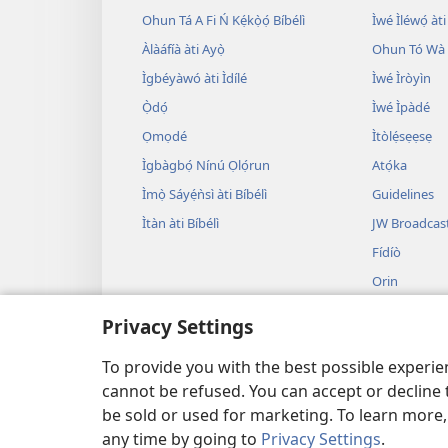
Ohun Tá A Fi Ń Kẹ́kọ̀ọ́ Bíbélì
Ìwé Ìléwọ́ àti
Àlàáfíà àti Ayọ̀
Ohun Tó Wà L
Ìgbéyàwó àti Ìdílé
Ìwé Ìròyìn
Ọ̀dọ́
Ìwé Ìpàdé
Ọmọdé
Ìtòlẹ́sẹẹsẹ
Ìgbàgbọ́ Nínú Ọlọ́run
Atọ́ka
Ìmọ̀ Sáyẹ́ǹsì àti Bíbélì
Guidelines
Ìtàn àti Bíbélì
JW Broadcas
Fídíò
Orin
Àwọn Eré Ìtà
Privacy Settings
Ẹ̀ Sílẹ̀
Bíbélì Kíkà Bí
To provide you with the best possible experi
cannot be refused. You can accept or decline 
be sold or used for marketing. To learn more
any time by going to
Privacy Settings
.