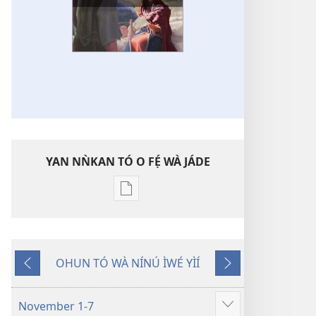
YAN NǸKAN TÓ O FẸ́ WÀ JÁDE
Bó
o
ṣe
fẹ́
OHUN TÓ WÀ NÍNÚ ÌWÉ YÌÍ
wa
Pa
Èyí
ìtẹ̀jáde
Dà
Tó
jáde
Kàn
November 1-7
Fi
ÌWÉ