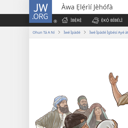
JW.ORG
Àwa Ẹlẹ́rìí Jèhófà
ÌBẸ̀RẸ̀
Ẹ̀KỌ́ BÍBÉLÌ
Ohun Tá A Ní
Ìwé Ìpàdé