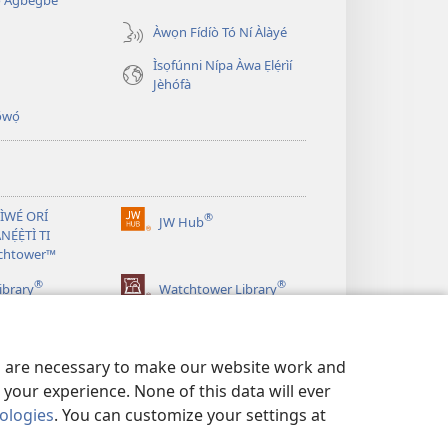
̣ Àgbègbè
Àwọn Fídíò Tó Ní Àlàyé
Ìsọfúnni Nípa Àwa Ẹlẹ́rìí
Jèhófà
̣wọ́
 ÌWÉ ORÍ
®
JW Hub
(opens
NẸ́Ẹ̀TÌ TI
new
chtower™
window)
®
®
ibrary
Watchtower Library
es are necessary to make our website work and
your experience. None of this data will ever
nologies
. You can customize your settings at